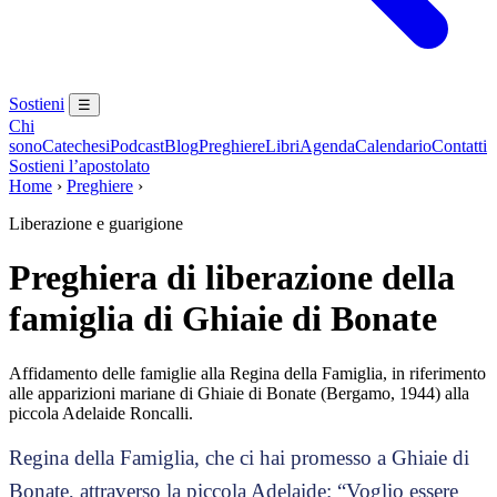
Sostieni
☰
Chi
sono
Catechesi
Podcast
Blog
Preghiere
Libri
Agenda
Calendario
Contatti
Sostieni l’apostolato
Home
›
Preghiere
›
Liberazione e guarigione
Preghiera di liberazione della
famiglia di Ghiaie di Bonate
Affidamento delle famiglie alla Regina della Famiglia, in riferimento
alle apparizioni mariane di Ghiaie di Bonate (Bergamo, 1944) alla
piccola Adelaide Roncalli.
Regina della Famiglia, che ci hai promesso a Ghiaie di
Bonate, attraverso la piccola Adelaide: “Voglio essere