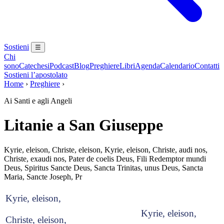
Sostieni
☰
Chi
sono
Catechesi
Podcast
Blog
Preghiere
Libri
Agenda
Calendario
Contatti
Sostieni l’apostolato
Home
›
Preghiere
›
Ai Santi e agli Angeli
Litanie a San Giuseppe
Kyrie, eleison, Christe, eleison, Kyrie, eleison, Christe, audi nos,
Christe, exaudi nos, Pater de coelis Deus, Fili Redemptor mundi
Deus, Spiritus Sancte Deus, Sancta Trinitas, unus Deus, Sancta
Maria, Sancte Joseph, Pr
Kyrie, eleison,
Kyrie, eleison,
Christe, eleison,