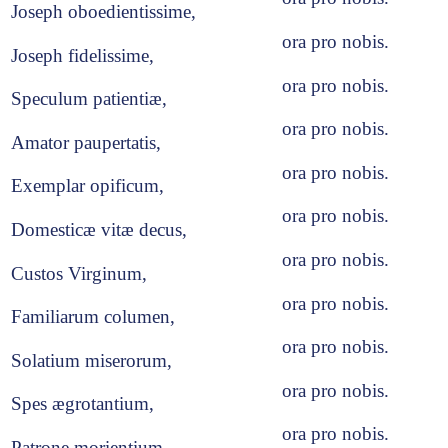
Joseph oboedientissime,
ora pro nobis.
Joseph fidelissime,
ora pro nobis.
Speculum patientiæ,
ora pro nobis.
Amator paupertatis,
ora pro nobis.
Exemplar opificum,
ora pro nobis.
Domesticæ vitæ decus,
ora pro nobis.
Custos Virginum,
ora pro nobis.
Familiarum columen,
ora pro nobis.
Solatium miserorum,
ora pro nobis.
Spes ægrotantium,
ora pro nobis.
Patrone morientium,