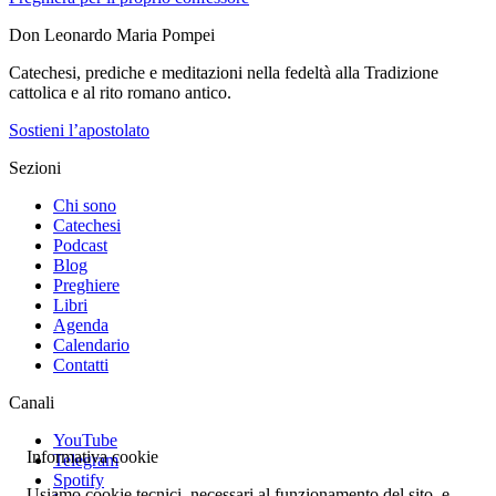
Don Leonardo Maria Pompei
Catechesi, prediche e meditazioni nella fedeltà alla Tradizione
cattolica e al rito romano antico.
Sostieni l’apostolato
Sezioni
Chi sono
Catechesi
Podcast
Blog
Preghiere
Libri
Agenda
Calendario
Contatti
Canali
YouTube
Informativa cookie
Telegram
Spotify
Usiamo cookie tecnici, necessari al funzionamento del sito, e