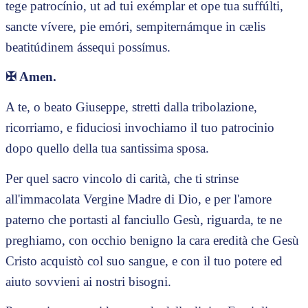
tege patrocínio, ut ad tui exémplar et ope tua suffúlti,
sancte vívere, pie emóri, sempiternámque in cælis
beatitúdinem ássequi possímus.
✠
Amen.
A te, o beato Giuseppe, stretti dalla tribolazione,
ricorriamo, e fiduciosi invochiamo il tuo patrocinio
dopo quello della tua santissima sposa.
Per quel sacro vincolo di carità, che ti strinse
all'immacolata Vergine Madre di Dio, e per l'amore
paterno che portasti al fanciullo Gesù, riguarda, te ne
preghiamo, con occhio benigno la cara eredità che Gesù
Cristo acquistò col suo sangue, e con il tuo potere ed
aiuto sovvieni ai nostri bisogni.