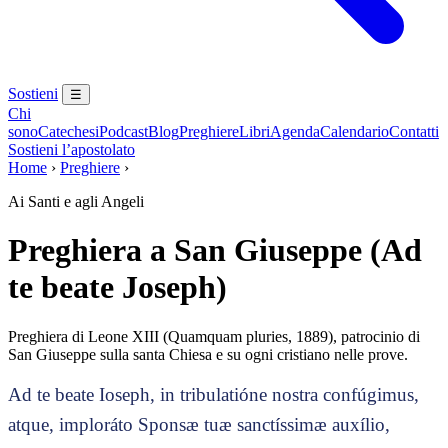
Sostieni
☰
Chi
sono
Catechesi
Podcast
Blog
Preghiere
Libri
Agenda
Calendario
Contatti
Sostieni l’apostolato
Home
›
Preghiere
›
Ai Santi e agli Angeli
Preghiera a San Giuseppe (Ad
te beate Joseph)
Preghiera di Leone XIII (Quamquam pluries, 1889), patrocinio di
San Giuseppe sulla santa Chiesa e su ogni cristiano nelle prove.
Ad te beate Ioseph, in tribulatióne nostra confúgimus,
atque, imploráto Sponsæ tuæ sanctíssimæ auxílio,