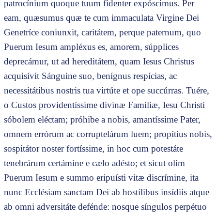
patrocínium quoque tuum fidenter expóscimus. Per
eam, quæsumus quæ te cum immaculata Virgine Dei
Genetríce coniunxit, caritátem, perque paternum, quo
Puerum Iesum ampléxus es, amorem, súpplices
deprecámur, ut ad hereditátem, quam Iesus Christus
acquisívit Sánguine suo, benígnus respícias, ac
necessitátibus nostris tua virtúte et ope succúrras. Tuére,
o Custos providentíssime divinæ Familiæ, Iesu Christi
sóbolem eléctam; próhibe a nobis, amantíssime Pater,
omnem errórum ac corruptelárum luem; propítius nobis,
sospitátor noster fortíssime, in hoc cum potestáte
tenebrárum certámine e cælo adésto; et sicut olim
Puerum Iesum e summo eripuísti vitæ discrímine, ita
nunc Ecclésiam sanctam Dei ab hostílibus insídiis atque
ab omni adversitáte defénde: nosque síngulos perpétuo