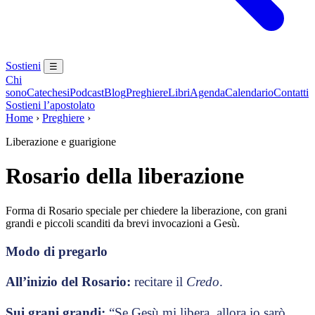
Sostieni
☰
Chi
sono
Catechesi
Podcast
Blog
Preghiere
Libri
Agenda
Calendario
Contatti
Sostieni l’apostolato
Home
›
Preghiere
›
Liberazione e guarigione
Rosario della liberazione
Forma di Rosario speciale per chiedere la liberazione, con grani
grandi e piccoli scanditi da brevi invocazioni a Gesù.
Modo di pregarlo
All’inizio del Rosario:
recitare il
Credo
.
Sui grani grandi:
“Se Gesù mi libera, allora io sarò