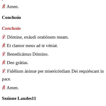
℟.
Amen.
Conclusio
Conclusio
℣.
Dómine, exáudi oratiónem meam.
℟.
Et clamor meus ad te véniat.
℣.
Benedicámus Dómino.
℟.
Deo grátias.
℣.
Fidélium ánimæ per misericórdiam Dei requiéscant in
pace.
℟.
Amen.
Sezione Laudes11