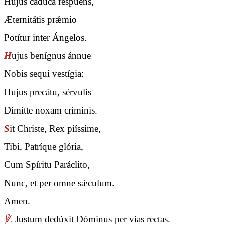
Hujus cadúca réspuens,
Æternitátis prǽmio
Potítur inter Ángelos.
H
ujus benígnus ánnue
Nobis sequi vestígia:
Hujus precátu, sérvulis
Dimítte noxam críminis.
S
it Christe, Rex piíssime,
Tibi, Patríque glória,
Cum Spíritu Paráclito,
Nunc, et per omne sǽculum.
Amen.
℣.
Justum dedúxit Dóminus per vias rectas.