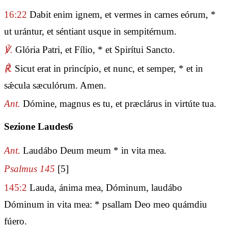
16:22
Dabit enim ignem, et vermes in carnes eórum, *
ut urántur, et séntiant usque in sempitérnum.
℣.
Glória Patri, et Fílio, * et Spirítui Sancto.
℟.
Sicut erat in princípio, et nunc, et semper, * et in
sǽcula sæculórum. Amen.
Ant.
Dómine, magnus es tu, et præclárus in virtúte tua.
Sezione Laudes6
Ant.
Laudábo Deum meum * in vita mea.
Psalmus 145
[5]
145:2
Lauda, ánima mea, Dóminum, laudábo
Dóminum in vita mea: * psallam Deo meo quámdiu
fúero.