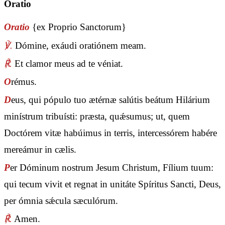
Oratio
Oratio
{ex Proprio Sanctorum}
℣.
Dómine, exáudi oratiónem meam.
℟.
Et clamor meus ad te véniat.
O
rémus.
D
eus, qui pópulo tuo ætérnæ salútis beátum Hilárium
minístrum tribuísti: præsta, quǽsumus; ut, quem
Doctórem vitæ habúimus in terris, intercessórem habére
mereámur in cælis.
P
er Dóminum nostrum Jesum Christum, Fílium tuum:
qui tecum vivit et regnat in unitáte Spíritus Sancti, Deus,
per ómnia sǽcula sæculórum.
℟.
Amen.