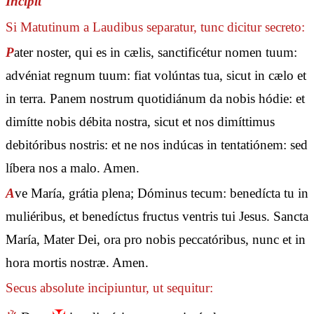
Incipit
Si Matutinum a Laudibus separatur, tunc dicitur secreto:
P
ater noster, qui es in cælis, sanctificétur nomen tuum:
advéniat regnum tuum: fiat volúntas tua, sicut in cælo et
in terra. Panem nostrum quotidiánum da nobis hódie: et
dimítte nobis débita nostra, sicut et nos dimíttimus
debitóribus nostris: et ne nos indúcas in tentatiónem: sed
líbera nos a malo. Amen.
A
ve María, grátia plena; Dóminus tecum: benedícta tu in
muliéribus, et benedíctus fructus ventris tui Jesus. Sancta
María, Mater Dei, ora pro nobis peccatóribus, nunc et in
hora mortis nostræ. Amen.
Secus absolute incipiuntur, ut sequitur: