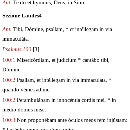
Ant.
Te decet hymnus, Deus, in Sion.
Sezione Laudes4
Ant.
Tibi, Dómine, psallam, * et intéllegam in via
immaculáta.
Psalmus 100
[3]
100:1
Misericórdiam, et judícium * cantábo tibi,
Dómine:
100:2
Psallam, et intéllegam in via immaculáta, *
quando vénies ad me.
100:2
Perambulábam in innocéntia cordis mei, * in
médio domus meæ.
100:3
Non proponébam ante óculos meos rem injústam:
* faciéntes prævaricatiónes odívi.