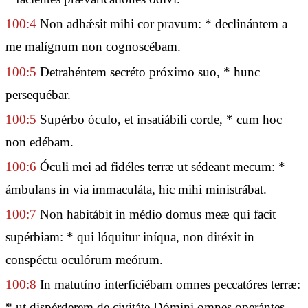
100:4
Non adhǽsit mihi cor pravum: * declinántem a
me malígnum non cognoscébam.
100:5
Detrahéntem secréto próximo suo, * hunc
persequébar.
100:5
Supérbo óculo, et insatiábili corde, * cum hoc
non edébam.
100:6
Óculi mei ad fidéles terræ ut sédeant mecum: *
ámbulans in via immaculáta, hic mihi ministrábat.
100:7
Non habitábit in médio domus meæ qui facit
supérbiam: * qui lóquitur iníqua, non diréxit in
conspéctu oculórum meórum.
100:8
In matutíno interficiébam omnes peccatóres terræ:
* ut dispérderem de civitáte Dómini omnes operántes