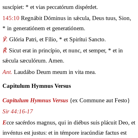
suscípiet: * et vias peccatórum dispérdet.
145:10
Regnábit Dóminus in sǽcula, Deus tuus, Sion,
* in generatiónem et generatiónem.
℣.
Glória Patri, et Fílio, * et Spirítui Sancto.
℟.
Sicut erat in princípio, et nunc, et semper, * et in
sǽcula sæculórum. Amen.
Ant.
Laudábo Deum meum in vita mea.
Capitulum Hymnus Versus
Capitulum Hymnus Versus
{ex Commune aut Festo}
Sir 44:16-17
E
cce sacérdos magnus, qui in diébus suis plácuit Deo, et
invéntus est justus: et in témpore iracúndiæ factus est