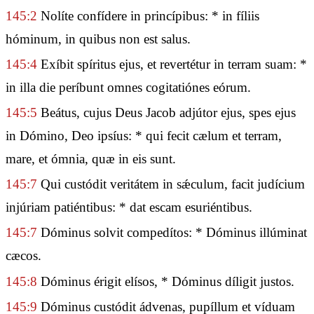
145:2
Nolíte confídere in princípibus: * in fíliis
hóminum, in quibus non est salus.
145:4
Exíbit spíritus ejus, et revertétur in terram suam: *
in illa die períbunt omnes cogitatiónes eórum.
145:5
Beátus, cujus Deus Jacob adjútor ejus, spes ejus
in Dómino, Deo ipsíus: * qui fecit cælum et terram,
mare, et ómnia, quæ in eis sunt.
145:7
Qui custódit veritátem in sǽculum, facit judícium
injúriam patiéntibus: * dat escam esuriéntibus.
145:7
Dóminus solvit compedítos: * Dóminus illúminat
cæcos.
145:8
Dóminus érigit elísos, * Dóminus díligit justos.
145:9
Dóminus custódit ádvenas, pupíllum et víduam