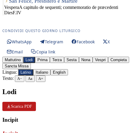
San Felice, Presbitero e Martire
Vespera
A capitulo de sequenti; commemoratio de præcedenti
Dies
F.IV
CONDIVIDI QUESTO GIORNO LITURGICO
WhatsApp
Telegram
Facebook
X
Email
Copia link
Mattutino
Lodi
Prima
Terza
Sesta
Nona
Vespri
Compieta
Sancta Missa
Lingua:
Latino
Italiano
English
Testo:
A−
Aa
A+
Lodi
Scarica PDF
Incipit