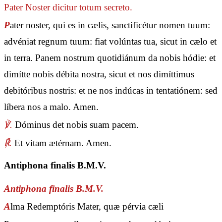
Pater Noster
dicitur totum secreto.
P
ater noster, qui es in cælis, sanctificétur nomen tuum:
advéniat regnum tuum: fiat volúntas tua, sicut in cælo et
in terra. Panem nostrum quotidiánum da nobis hódie: et
dimítte nobis débita nostra, sicut et nos dimíttimus
debitóribus nostris: et ne nos indúcas in tentatiónem: sed
líbera nos a malo. Amen.
℣.
Dóminus det nobis suam pacem.
℟.
Et vitam ætérnam. Amen.
Antiphona finalis B.M.V.
Antiphona finalis B.M.V.
A
lma Redemptóris Mater, quæ pérvia cæli