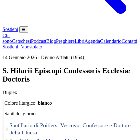
Sostieni
☰
Chi
sono
Catechesi
Podcast
Blog
Preghiere
Libri
Agenda
Calendario
Contatti
Sostieni l’apostolato
14 Gennaio 2026 · Divino Afflatu (1954)
S. Hilarii Episcopi Confessoris Ecclesiæ
Doctoris
Duplex
Colore liturgico:
bianco
Santi del giorno
Sant'Ilario di Poitiers, Vescovo, Confessore e Dottore
della Chiesa