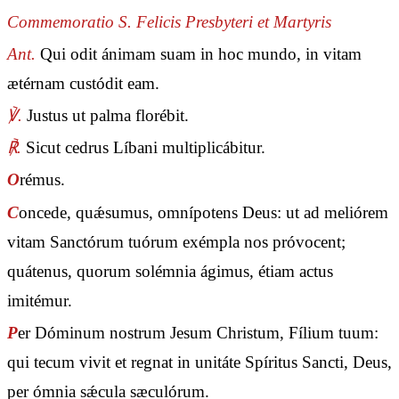
Commemoratio S. Felicis Presbyteri et Martyris
Ant.
Qui odit ánimam suam in hoc mundo, in vitam
ætérnam custódit eam.
℣.
Justus ut palma florébit.
℟.
Sicut cedrus Líbani multiplicábitur.
O
rémus.
C
oncede, quǽsumus, omnípotens Deus: ut ad meliórem
vitam Sanctórum tuórum exémpla nos próvocent;
quátenus, quorum solémnia ágimus, étiam actus
imitémur.
P
er Dóminum nostrum Jesum Christum, Fílium tuum:
qui tecum vivit et regnat in unitáte Spíritus Sancti, Deus,
per ómnia sǽcula sæculórum.