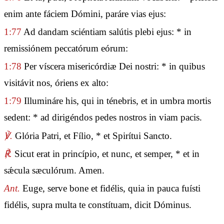
enim ante fáciem Dómini, paráre vias ejus:
1:77
Ad dandam sciéntiam salútis plebi ejus: * in
remissiónem peccatórum eórum:
1:78
Per víscera misericórdiæ Dei nostri: * in quibus
visitávit nos, óriens ex alto:
1:79
Illumináre his, qui in ténebris, et in umbra mortis
sedent: * ad dirigéndos pedes nostros in viam pacis.
℣.
Glória Patri, et Fílio, * et Spirítui Sancto.
℟.
Sicut erat in princípio, et nunc, et semper, * et in
sǽcula sæculórum. Amen.
Ant.
Euge, serve bone et fidélis, quia in pauca fuísti
fidélis, supra multa te constítuam, dicit Dóminus.