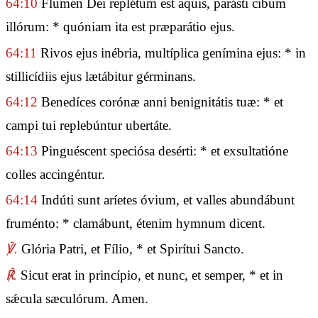
64:10
Flumen Dei replétum est aquis, parásti cibum
illórum: * quóniam ita est præparátio ejus.
64:11
Rivos ejus inébria, multíplica genímina ejus: * in
stillicídiis ejus lætábitur gérminans.
64:12
Benedíces corónæ anni benignitátis tuæ: * et
campi tui replebúntur ubertáte.
64:13
Pinguéscent speciósa desérti: * et exsultatióne
colles accingéntur.
64:14
Indúti sunt aríetes óvium, et valles abundábunt
fruménto: * clamábunt, étenim hymnum dicent.
℣.
Glória Patri, et Fílio, * et Spirítui Sancto.
℟.
Sicut erat in princípio, et nunc, et semper, * et in
sǽcula sæculórum. Amen.