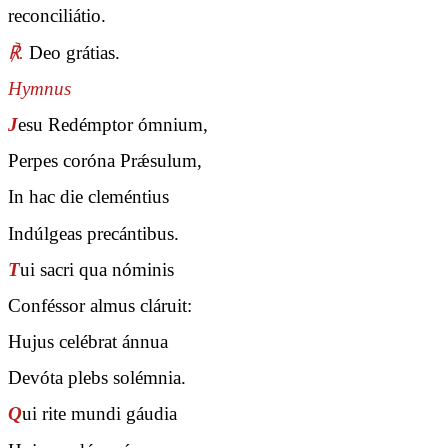
reconciliátio.
℟.
Deo grátias.
Hymnus
J
esu Redémptor ómnium,
Perpes coróna Prǽsulum,
In hac die cleméntius
Indúlgeas precántibus.
T
ui sacri qua nóminis
Conféssor almus cláruit:
Hujus celébrat ánnua
Devóta plebs solémnia.
Q
ui rite mundi gáudia