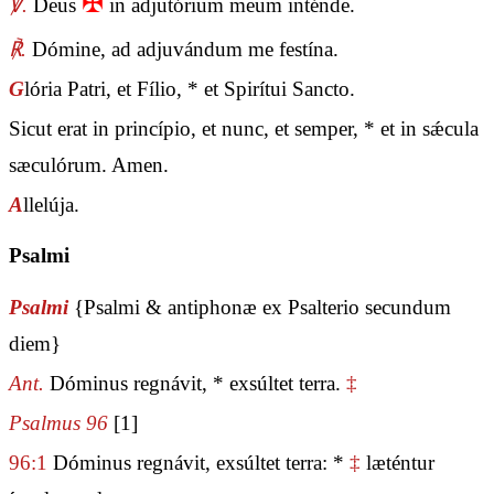
✠
℣.
Deus
in adjutórium meum inténde.
℟.
Dómine, ad adjuvándum me festína.
G
lória Patri, et Fílio, * et Spirítui Sancto.
Sicut erat in princípio, et nunc, et semper, * et in sǽcula
sæculórum. Amen.
A
llelúja.
Psalmi
Psalmi
{Psalmi & antiphonæ ex Psalterio secundum
diem}
Ant.
Dóminus regnávit, * exsúltet terra.
‡
Psalmus 96
[1]
96:1
Dóminus regnávit, exsúltet terra: *
‡
læténtur