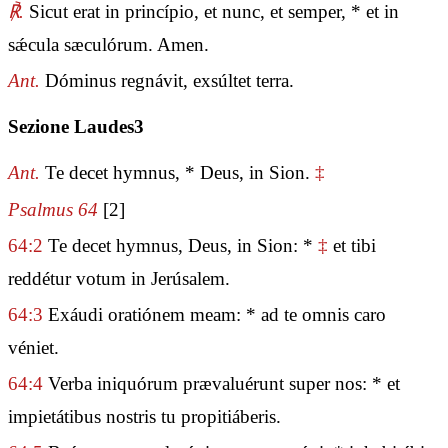
℟.
Sicut erat in princípio, et nunc, et semper, * et in
sǽcula sæculórum. Amen.
Ant.
Dóminus regnávit, exsúltet terra.
Sezione Laudes3
Ant.
Te decet hymnus, * Deus, in Sion.
‡
Psalmus 64
[2]
64:2
Te decet hymnus, Deus, in Sion: *
‡
et tibi
reddétur votum in Jerúsalem.
64:3
Exáudi oratiónem meam: * ad te omnis caro
véniet.
64:4
Verba iniquórum prævaluérunt super nos: * et
impietátibus nostris tu propitiáberis.