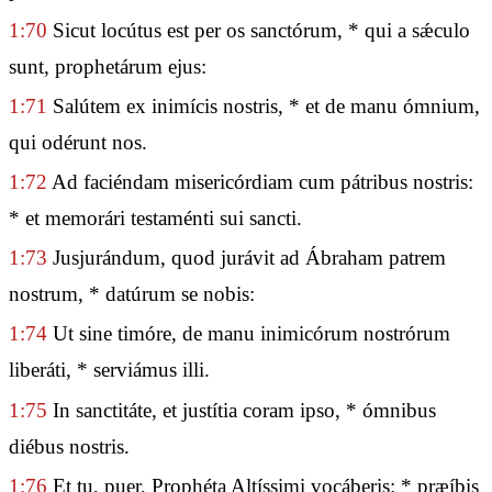
1:70
Sicut locútus est per os sanctórum, * qui a sǽculo
sunt, prophetárum ejus:
1:71
Salútem ex inimícis nostris, * et de manu ómnium,
qui odérunt nos.
1:72
Ad faciéndam misericórdiam cum pátribus nostris:
* et memorári testaménti sui sancti.
1:73
Jusjurándum, quod jurávit ad Ábraham patrem
nostrum, * datúrum se nobis:
1:74
Ut sine timóre, de manu inimicórum nostrórum
liberáti, * serviámus illi.
1:75
In sanctitáte, et justítia coram ipso, * ómnibus
diébus nostris.
1:76
Et tu, puer, Prophéta Altíssimi vocáberis: * præíbis