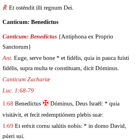
℟.
Et osténdit illi regnum Dei.
Canticum: Benedictus
Canticum: Benedictus
{Antiphona ex Proprio
Sanctorum}
Ant.
Euge, serve bone * et fidélis, quia in pauca fuísti
fidélis, supra multa te constítuam, dicit Dóminus.
Canticum Zachariæ
Luc. 1:68-79
✠
1:68
Benedíctus
Dóminus, Deus Israël: * quia
visitávit, et fecit redemptiónem plebis suæ:
1:69
Et eréxit cornu salútis nobis: * in domo David,
púeri sui.