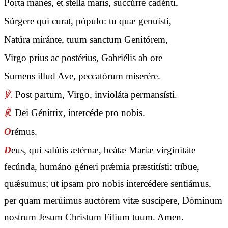
Porta manes, et stella maris, succúrre cadénti,
Súrgere qui curat, pópulo: tu quæ genuísti,
Natúra miránte, tuum sanctum Genitórem,
Virgo prius ac postérius, Gabriélis ab ore
Sumens illud Ave, peccatórum miserére.
℣.
Post partum, Virgo, invioláta permansísti.
℟.
Dei Génitrix, intercéde pro nobis.
O
rémus.
D
eus, qui salútis ætérnæ, beátæ Maríæ virginitáte
fecúnda, humáno géneri prǽmia præstitísti: tríbue,
quǽsumus; ut ipsam pro nobis intercédere sentiámus,
per quam merúimus auctórem vitæ suscípere, Dóminum
nostrum Jesum Christum Fílium tuum. Amen.