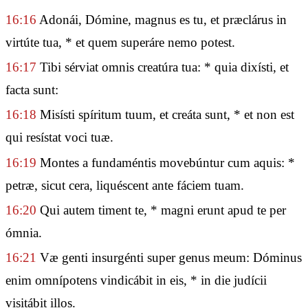
16:16
Adonái, Dómine, magnus es tu, et præclárus in
virtúte tua, * et quem superáre nemo potest.
16:17
Tibi sérviat omnis creatúra tua: * quia dixísti, et
facta sunt:
16:18
Misísti spíritum tuum, et creáta sunt, * et non est
qui resístat voci tuæ.
16:19
Montes a fundaméntis movebúntur cum aquis: *
petræ, sicut cera, liquéscent ante fáciem tuam.
16:20
Qui autem timent te, * magni erunt apud te per
ómnia.
16:21
Væ genti insurgénti super genus meum: Dóminus
enim omnípotens vindicábit in eis, * in die judícii
visitábit illos.