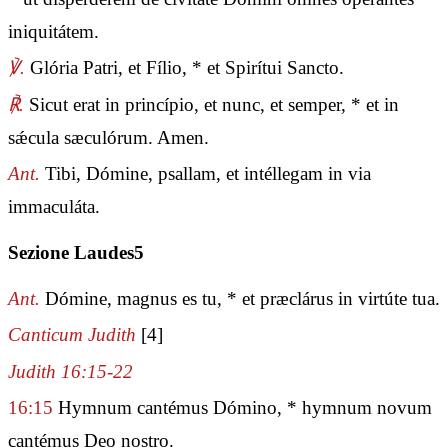
iniquitátem.
℣.
Glória Patri, et Fílio, * et Spirítui Sancto.
℟.
Sicut erat in princípio, et nunc, et semper, * et in
sǽcula sæculórum. Amen.
Ant.
Tibi, Dómine, psallam, et intéllegam in via
immaculáta.
Sezione Laudes5
Ant.
Dómine, magnus es tu, * et præclárus in virtúte tua.
Canticum Judith
[4]
Judith 16:15-22
16:15
Hymnum cantémus Dómino, * hymnum novum
cantémus Deo nostro.