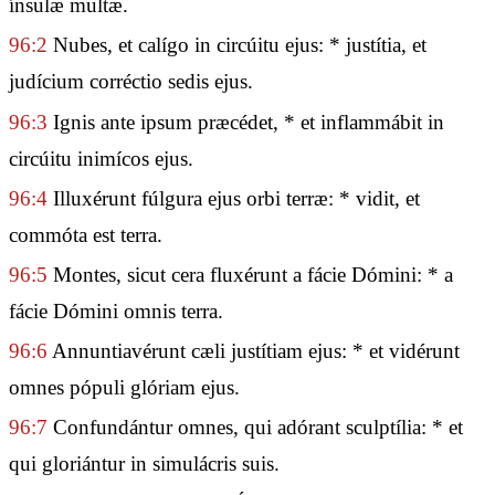
ínsulæ multæ.
96:2
Nubes, et calígo in circúitu ejus: * justítia, et
judícium corréctio sedis ejus.
96:3
Ignis ante ipsum præcédet, * et inflammábit in
circúitu inimícos ejus.
96:4
Illuxérunt fúlgura ejus orbi terræ: * vidit, et
commóta est terra.
96:5
Montes, sicut cera fluxérunt a fácie Dómini: * a
fácie Dómini omnis terra.
96:6
Annuntiavérunt cæli justítiam ejus: * et vidérunt
omnes pópuli glóriam ejus.
96:7
Confundántur omnes, qui adórant sculptília: * et
qui gloriántur in simulácris suis.