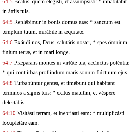
64:5
Beátus, quem elegísti, et assumpsísti: * inhabitábit
in átriis tuis.
64:5
Replébimur in bonis domus tuæ: * sanctum est
templum tuum, mirábile in æquitáte.
64:6
Exáudi nos, Deus, salutáris noster, * spes ómnium
fínium terræ, et in mari longe.
64:7
Prǽparans montes in virtúte tua, accínctus poténtia:
* qui contúrbas profúndum maris sonum flúctuum ejus.
64:8
Turbabúntur gentes, et timébunt qui hábitant
términos a signis tuis: * éxitus matutíni, et véspere
delectábis.
64:10
Visitásti terram, et inebriásti eam: * multiplicásti
locupletáre eam.