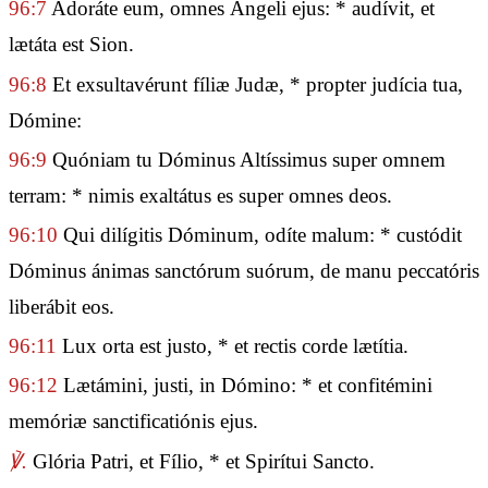
96:7
Adoráte eum, omnes Ángeli ejus: * audívit, et
lætáta est Sion.
96:8
Et exsultavérunt fíliæ Judæ, * propter judícia tua,
Dómine:
96:9
Quóniam tu Dóminus Altíssimus super omnem
terram: * nimis exaltátus es super omnes deos.
96:10
Qui dilígitis Dóminum, odíte malum: * custódit
Dóminus ánimas sanctórum suórum, de manu peccatóris
liberábit eos.
96:11
Lux orta est justo, * et rectis corde lætítia.
96:12
Lætámini, justi, in Dómino: * et confitémini
memóriæ sanctificatiónis ejus.
℣.
Glória Patri, et Fílio, * et Spirítui Sancto.