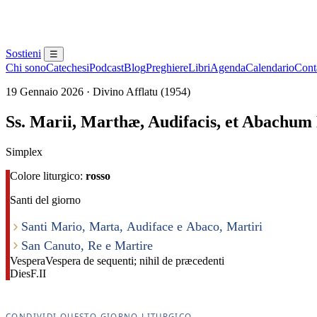
Sostieni
☰
Chi sono
Catechesi
Podcast
Blog
Preghiere
Libri
Agenda
Calendario
Conta
19 Gennaio 2026 · Divino Afflatu (1954)
Ss. Marii, Marthæ, Audifacis, et Abachu
Simplex
Colore liturgico:
rosso
Santi del giorno
Santi Mario, Marta, Audiface e Abaco, Martiri
San Canuto, Re e Martire
Vespera
Vespera de sequenti; nihil de præcedenti
Dies
F.II
CONDIVIDI QUESTO GIORNO LITURGICO