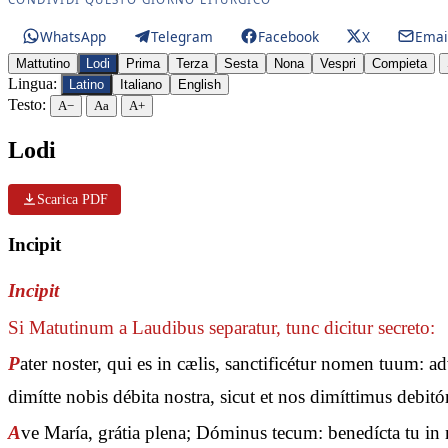
WhatsApp
Telegram
Facebook
X
Emai
Mattutino
Lodi
Prima
Terza
Sesta
Nona
Vespri
Compieta
Lingua:
Latino
Italiano
English
Testo:
A−
Aa
A+
Lodi
Scarica PDF
Incipit
Incipit
Si Matutinum a Laudibus separatur, tunc dicitur secreto:
P
ater noster, qui es in cælis, sanctificétur nomen tuum: 
dimítte nobis débita nostra, sicut et nos dimíttimus debit
A
ve María, grátia plena; Dóminus tecum: benedícta tu in m