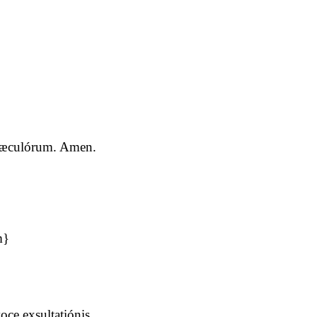
a sæculórum. Amen.
m}
ce exsultatiónis.