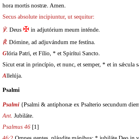
hora mortis nostræ. Amen.
Secus absolute incipiuntur, ut sequitur:
✠
℣.
Deus
in adjutórium meum inténde.
℟.
Dómine, ad adjuvándum me festína.
G
lória Patri, et Fílio, * et Spirítui Sancto.
Sicut erat in princípio, et nunc, et semper, * et in sǽcul
A
llelúja.
Psalmi
Psalmi
{Psalmi & antiphonæ ex Psalterio secundum die
Ant.
Jubiláte.
Psalmus 46
[1]
46:2
Omnes gentes, pláudite mánibus: * jubiláte Deo in vo