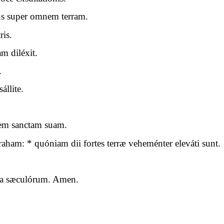
us super omnem terram.
ris.
m diléxit.
.
állite.
.
dem sanctam suam.
am: * quóniam dii fortes terræ veheménter eleváti sunt.
cula sæculórum. Amen.