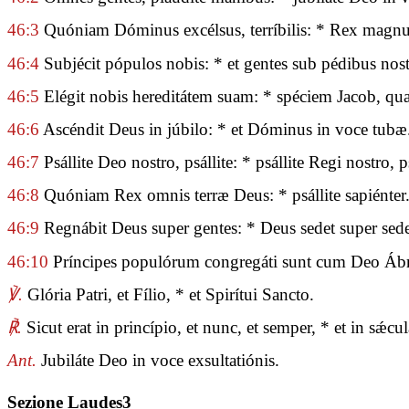
46:3
Quóniam Dóminus excélsus, terríbilis: * Rex magn
46:4
Subjécit pópulos nobis: * et gentes sub pédibus nost
46:5
Elégit nobis hereditátem suam: * spéciem Jacob, qua
46:6
Ascéndit Deus in júbilo: * et Dóminus in voce tubæ
46:7
Psállite Deo nostro, psállite: * psállite Regi nostro, ps
46:8
Quóniam Rex omnis terræ Deus: * psállite sapiénter
46:9
Regnábit Deus super gentes: * Deus sedet super se
46:10
Príncipes populórum congregáti sunt cum Deo Ábrah
℣.
Glória Patri, et Fílio, * et Spirítui Sancto.
℟.
Sicut erat in princípio, et nunc, et semper, * et in sǽ
Ant.
Jubiláte Deo in voce exsultatiónis.
Sezione Laudes3