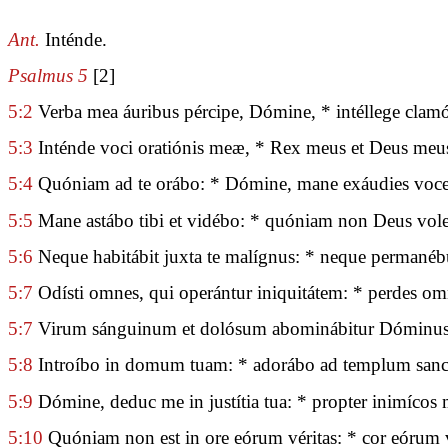
Ant.
Inténde.
Psalmus 5
[2]
5:2
Verba mea áuribus pércipe, Dómine, * intéllege cla
5:3
Inténde voci oratiónis meæ, * Rex meus et Deus meu
5:4
Quóniam ad te orábo: * Dómine, mane exáudies vo
5:5
Mane astábo tibi et vidébo: * quóniam non Deus volen
5:6
Neque habitábit juxta te malígnus: * neque permanébun
5:7
Odísti omnes, qui operántur iniquitátem: * perdes o
5:7
Virum sánguinum et dolósum abominábitur Dóminus: 
5:8
Introíbo in domum tuam: * adorábo ad templum sanc
5:9
Dómine, deduc me in justítia tua: * propter inimícos
5:10
Quóniam non est in ore eórum véritas: * cor eórum 