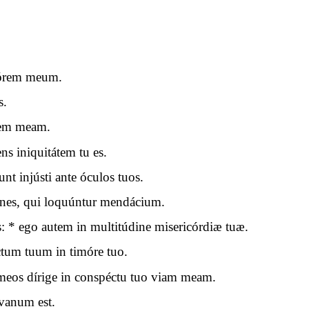
mórem meum.
s.
cem meam.
s iniquitátem tu es.
t injústi ante óculos tuos.
mnes, qui loquúntur mendácium.
* ego autem in multitúdine misericórdiæ tuæ.
tum tuum in timóre tuo.
 meos dírige in conspéctu tuo viam meam.
vanum est.