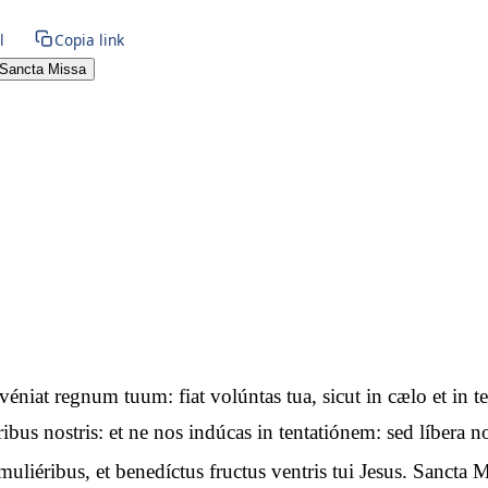
l
Copia link
Sancta Missa
advéniat regnum tuum: fiat volúntas tua, sicut in cælo et i
óribus nostris: et ne nos indúcas in tentatiónem: sed líbera
uliéribus, et benedíctus fructus ventris tui Jesus. Sancta M