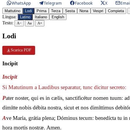
WhatsApp
Telegram
Facebook
X
Emai
Mattutino
Lodi
Prima
Terza
Sesta
Nona
Vespri
Compieta
Lingua:
Latino
Italiano
English
Testo:
A−
Aa
A+
Lodi
Scarica PDF
Incipit
Incipit
Si Matutinum a Laudibus separatur, tunc dicitur secreto:
P
ater noster, qui es in cælis, sanctificétur nomen tuum: 
dimítte nobis débita nostra, sicut et nos dimíttimus debit
A
ve María, grátia plena; Dóminus tecum: benedícta tu in m
hora mortis nostræ. Amen.