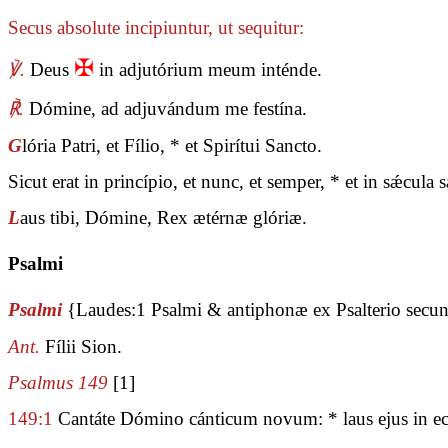
Secus absolute incipiuntur, ut sequitur:
✠
℣.
Deus
in adjutórium meum inténde.
℟.
Dómine, ad adjuvándum me festína.
G
lória Patri, et Fílio, * et Spirítui Sancto.
Sicut erat in princípio, et nunc, et semper, * et in sǽcul
L
aus tibi, Dómine, Rex ætérnæ glóriæ.
Psalmi
Psalmi
{Laudes:1 Psalmi & antiphonæ ex Psalterio sec
Ant.
Fílii Sion.
Psalmus 149
[1]
149:1
Cantáte Dómino cánticum novum: * laus ejus in ec