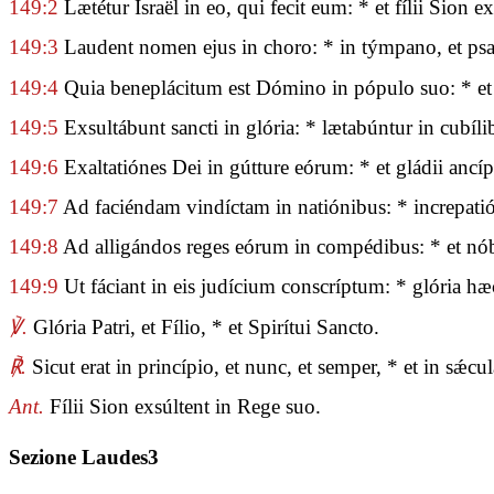
149:2
Lætétur Israël in eo, qui fecit eum: * et fílii Sion e
149:3
Laudent nomen ejus in choro: * in týmpano, et psalt
149:4
Quia beneplácitum est Dómino in pópulo suo: * et 
149:5
Exsultábunt sancti in glória: * lætabúntur in cubíli
149:6
Exaltatiónes Dei in gútture eórum: * et gládii ancí
149:7
Ad faciéndam vindíctam in natiónibus: * increpatió
149:8
Ad alligándos reges eórum in compédibus: * et nóbi
149:9
Ut fáciant in eis judícium conscríptum: * glória hæ
℣.
Glória Patri, et Fílio, * et Spirítui Sancto.
℟.
Sicut erat in princípio, et nunc, et semper, * et in sǽ
Ant.
Fílii Sion exsúltent in Rege suo.
Sezione Laudes3