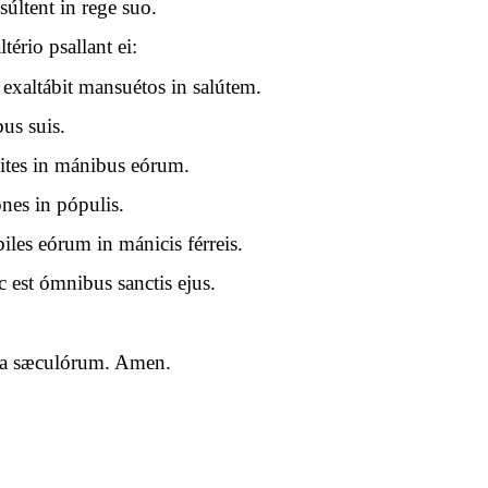
xsúltent in rege suo.
ério psallant ei:
exaltábit mansuétos in salútem.
bus suis.
pites in mánibus eórum.
nes in pópulis.
les eórum in mánicis férreis.
c est ómnibus sanctis ejus.
cula sæculórum. Amen.