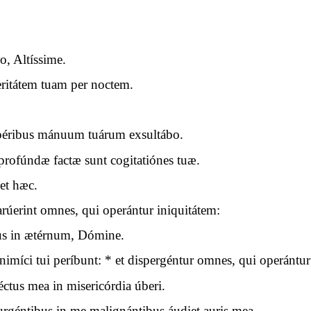
o, Altíssime.
ritátem tuam per noctem.
 opéribus mánuum tuárum exsultábo.
rofúndæ factæ sunt cogitatiónes tuæ.
get hæc.
rúerint omnes, qui operántur iniquitátem:
mus in ætérnum, Dómine.
míci tui períbunt: * et dispergéntur omnes, qui operántur
éctus mea in misericórdia úberi.
urgéntibus in me malignántibus áudiet auris mea.