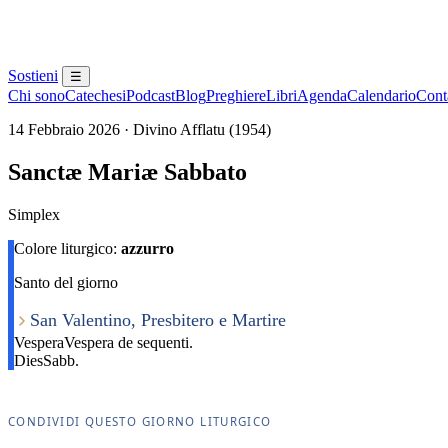
Sostieni
☰
Chi sono
Catechesi
Podcast
Blog
Preghiere
Libri
Agenda
Calendario
Conta
14 Febbraio 2026 · Divino Afflatu (1954)
Sanctæ Mariæ Sabbato
Simplex
Colore liturgico:
azzurro
Santo del giorno
San Valentino, Presbitero e Martire
Vespera
Vespera de sequenti.
Dies
Sabb.
CONDIVIDI QUESTO GIORNO LITURGICO