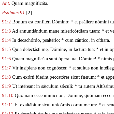
Ant.
Quam magnificáta.
Psalmus 91
[2]
91:2
Bonum est confitéri Dómino: * et psállere nómini tu
91:3
Ad annuntiándum mane misericórdiam tuam: * et ve
91:4
In decachórdo, psaltério: * cum cántico, in cíthara.
91:5
Quia delectásti me, Dómine, in factúra tua: * et in
91:6
Quam magnificáta sunt ópera tua, Dómine! * nimis p
91:7
Vir insípiens non cognóscet: * et stultus non intélle
91:8
Cum exórti fúerint peccatóres sicut fænum: * et appa
91:9
Ut intéreant in sǽculum sǽculi: * tu autem Altíssi
91:10
Quóniam ecce inimíci tui, Dómine, quóniam ecce ini
91:11
Et exaltábitur sicut unicórnis cornu meum: * et sen
91:12
Et despéxit óculus meus inimícos meos: * et in ins