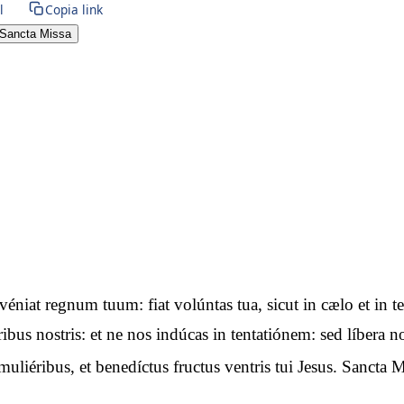
l
Copia link
Sancta Missa
advéniat regnum tuum: fiat volúntas tua, sicut in cælo et i
óribus nostris: et ne nos indúcas in tentatiónem: sed líbera
uliéribus, et benedíctus fructus ventris tui Jesus. Sancta M