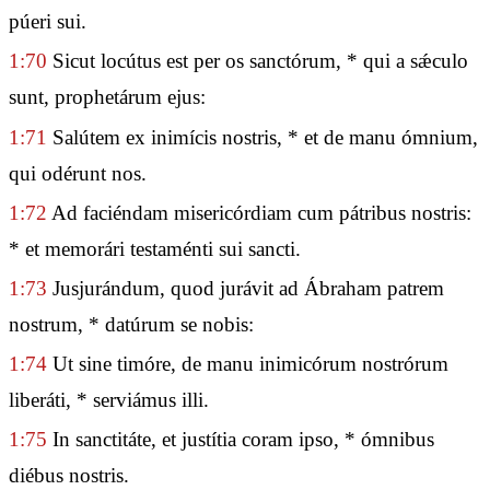
púeri sui.
1:70
Sicut locútus est per os sanctórum, * qui a sǽculo
sunt, prophetárum ejus:
1:71
Salútem ex inimícis nostris, * et de manu ómnium,
qui odérunt nos.
1:72
Ad faciéndam misericórdiam cum pátribus nostris:
* et memorári testaménti sui sancti.
1:73
Jusjurándum, quod jurávit ad Ábraham patrem
nostrum, * datúrum se nobis:
1:74
Ut sine timóre, de manu inimicórum nostrórum
liberáti, * serviámus illi.
1:75
In sanctitáte, et justítia coram ipso, * ómnibus
diébus nostris.