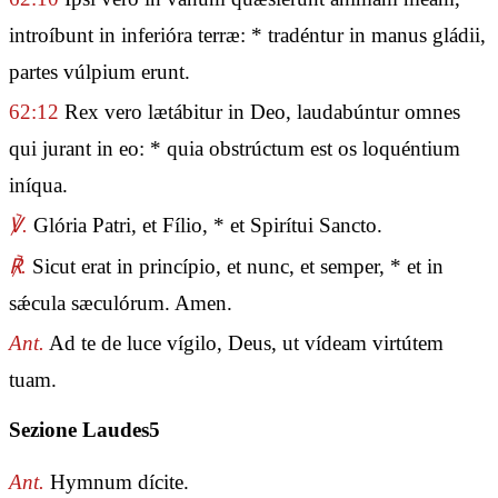
introíbunt in inferióra terræ: * tradéntur in manus gládii,
partes vúlpium erunt.
62:12
Rex vero lætábitur in Deo, laudabúntur omnes
qui jurant in eo: * quia obstrúctum est os loquéntium
iníqua.
℣.
Glória Patri, et Fílio, * et Spirítui Sancto.
℟.
Sicut erat in princípio, et nunc, et semper, * et in
sǽcula sæculórum. Amen.
Ant.
Ad te de luce vígilo, Deus, ut vídeam virtútem
tuam.
Sezione Laudes5
Ant.
Hymnum dícite.