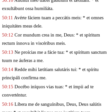
50:10
Audítui meo dabis gáudium et lætítiam: * et
exsultábunt ossa humiliáta.
50:11
Avérte fáciem tuam a peccátis meis: * et omnes
iniquitátes meas dele.
50:12
Cor mundum crea in me, Deus: * et spíritum
rectum ínnova in viscéribus meis.
50:13
Ne proícias me a fácie tua: * et spíritum sanctum
tuum ne áuferas a me.
50:14
Redde mihi lætítiam salutáris tui: * et spíritu
principáli confírma me.
50:15
Docébo iníquos vias tuas: * et ímpii ad te
converténtur.
50:16
Líbera me de sanguínibus, Deus, Deus salútis