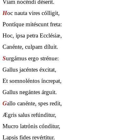
Viam nocéndi déserit.
H
oc nauta vires cólligit,
Pontíque mitéscunt freta:
Hoc, ipsa petra Ecclésiæ,
Canénte, culpam díluit.
S
urgámus ergo strénue:
Gallus jacéntes éxcitat,
Et somnoléntos íncrepat,
Gallus negántes árguit.
G
allo canénte, spes redit,
Ægris salus refúnditur,
Mucro latrónis cónditur,
Lapsis fides revértitur.