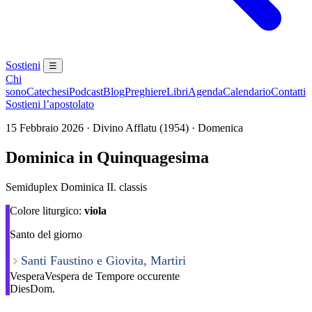
Sostieni
☰
Chi
sono
Catechesi
Podcast
Blog
Preghiere
Libri
Agenda
Calendario
Contatti
Sostieni l’apostolato
15 Febbraio 2026 · Divino Afflatu (1954) · Domenica
Dominica in Quinquagesima
Semiduplex Dominica II. classis
Colore liturgico:
viola
Santo del giorno
Santi Faustino e Giovita, Martiri
Vespera
Vespera de Tempore occurente
Dies
Dom.