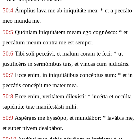
50:4
Ámplius lava me ab iniquitáte mea: * et a peccáto
meo munda me.
50:5
Quóniam iniquitátem meam ego cognósco: * et
peccátum meum contra me est semper.
50:6
Tibi soli peccávi, et malum coram te feci: * ut
justificéris in sermónibus tuis, et vincas cum judicáris.
50:7
Ecce enim, in iniquitátibus concéptus sum: * et in
peccátis concépit me mater mea.
50:8
Ecce enim, veritátem dilexísti: * incérta et occúlta
sapiéntiæ tuæ manifestásti mihi.
50:9
Aspérges me hyssópo, et mundábor: * lavábis me,
et super nivem dealbábor.