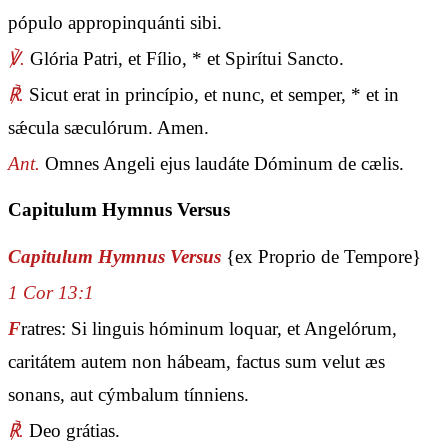
pópulo appropinquánti sibi.
℣.
Glória Patri, et Fílio, * et Spirítui Sancto.
℟.
Sicut erat in princípio, et nunc, et semper, * et in
sǽcula sæculórum. Amen.
Ant.
Omnes Angeli ejus laudáte Dóminum de cælis.
Capitulum Hymnus Versus
Capitulum Hymnus Versus
{ex Proprio de Tempore}
1 Cor 13:1
F
ratres: Si linguis hóminum loquar, et Angelórum,
caritátem autem non hábeam, factus sum velut æs
sonans, aut cýmbalum tínniens.
℟.
Deo grátias.