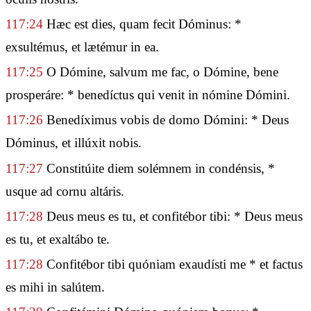
117:24
Hæc est dies, quam fecit Dóminus: *
exsultémus, et lætémur in ea.
117:25
O Dómine, salvum me fac, o Dómine, bene
prosperáre: * benedíctus qui venit in nómine Dómini.
117:26
Benedíximus vobis de domo Dómini: * Deus
Dóminus, et illúxit nobis.
117:27
Constitúite diem solémnem in condénsis, *
usque ad cornu altáris.
117:28
Deus meus es tu, et confitébor tibi: * Deus meus
es tu, et exaltábo te.
117:28
Confitébor tibi quóniam exaudísti me * et factus
es mihi in salútem.