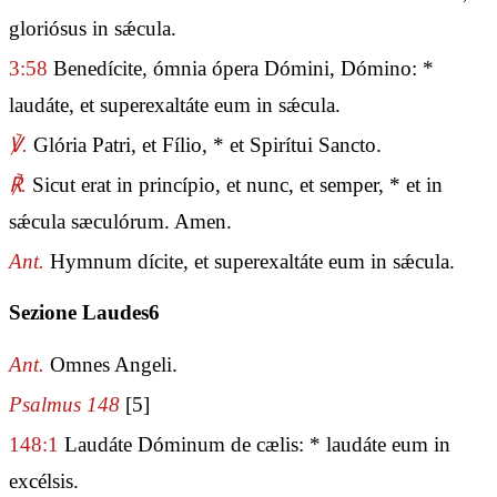
gloriósus in sǽcula.
3:58
Benedícite, ómnia ópera Dómini, Dómino: *
laudáte, et superexaltáte eum in sǽcula.
℣.
Glória Patri, et Fílio, * et Spirítui Sancto.
℟.
Sicut erat in princípio, et nunc, et semper, * et in
sǽcula sæculórum. Amen.
Ant.
Hymnum dícite, et superexaltáte eum in sǽcula.
Sezione Laudes6
Ant.
Omnes Angeli.
Psalmus 148
[5]
148:1
Laudáte Dóminum de cælis: * laudáte eum in
excélsis.