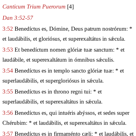
Canticum Trium Puerorum
[4]
Dan 3:52-57
3:52
Benedíctus es, Dómine, Deus patrum nostrórum: *
et laudábilis, et gloriósus, et superexaltátus in sǽcula.
3:53
Et benedíctum nomen glóriæ tuæ sanctum: * et
laudábile, et superexaltátum in ómnibus sǽculis.
3:54
Benedíctus es in templo sancto glóriæ tuæ: * et
superlaudábilis, et supergloriósus in sǽcula.
3:55
Benedíctus es in throno regni tui: * et
superlaudábilis, et superexaltátus in sǽcula.
3:56
Benedíctus es, qui intuéris abýssos, et sedes super
Chérubim: * et laudábilis, et superexaltátus in sǽcula.
3:57
Benedíctus es in firmaménto cæli: * et laudábilis, et