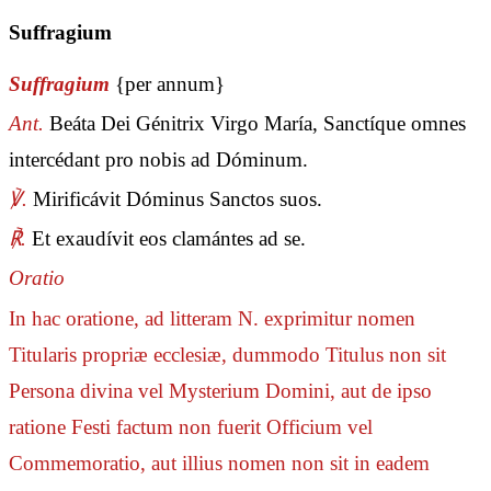
Suffragium
Suffragium
{per annum}
Ant.
Beáta Dei Génitrix Virgo María, Sanctíque omnes
intercédant pro nobis ad Dóminum.
℣.
Mirificávit Dóminus Sanctos suos.
℟.
Et exaudívit eos clamántes ad se.
Oratio
In hac oratione, ad litteram N. exprimitur nomen
Titularis propriæ ecclesiæ, dummodo Titulus non sit
Persona divina vel Mysterium Domini, aut de ipso
ratione Festi factum non fuerit Officium vel
Commemoratio, aut illius nomen non sit in eadem