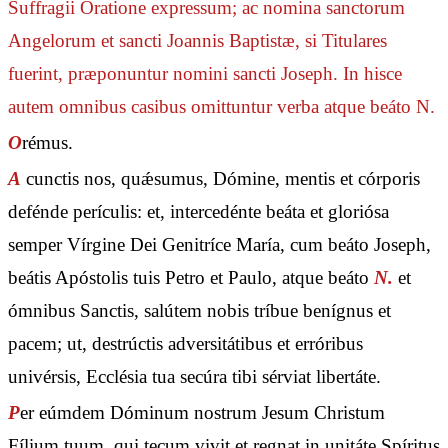
Suffragii Oratione expressum; ac nomina sanctorum
Angelorum et sancti Joannis Baptistæ, si Titulares
fuerint, præponuntur nomini sancti Joseph. In hisce
autem omnibus casibus omittuntur verba
atque beáto N.
O
rémus.
A
cunctis nos, quǽsumus, Dómine, mentis et córporis
defénde perículis: et, intercedénte beáta et gloriósa
semper Vírgine Dei Genitríce María, cum beáto Joseph,
beátis Apóstolis tuis Petro et Paulo, atque beáto
N.
et
ómnibus Sanctis, salútem nobis tríbue benígnus et
pacem; ut, destrúctis adversitátibus et erróribus
univérsis, Ecclésia tua secúra tibi sérviat libertáte.
P
er eúmdem Dóminum nostrum Jesum Christum
Fílium tuum, qui tecum vivit et regnat in unitáte Spíritus