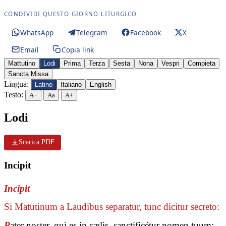
CONDIVIDI QUESTO GIORNO LITURGICO
WhatsApp
Telegram
Facebook
X
Email
Copia link
Mattutino
Lodi
Prima
Terza
Sesta
Nona
Vespri
Compieta
Sancta Missa
Lingua:
Latino
Italiano
English
Testo:
A−
Aa
A+
Lodi
Scarica PDF
Incipit
Incipit
Si Matutinum a Laudibus separatur, tunc dicitur secreto:
P
ater noster, qui es in cælis, sanctificétur nomen tuum: