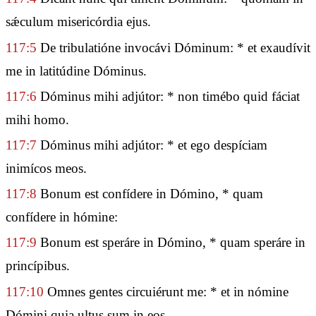
sǽculum misericórdia ejus.
117:5
De tribulatióne invocávi Dóminum: * et exaudívit
me in latitúdine Dóminus.
117:6
Dóminus mihi adjútor: * non timébo quid fáciat
mihi homo.
117:7
Dóminus mihi adjútor: * et ego despíciam
inimícos meos.
117:8
Bonum est confídere in Dómino, * quam
confídere in hómine:
117:9
Bonum est speráre in Dómino, * quam speráre in
princípibus.
117:10
Omnes gentes circuiérunt me: * et in nómine
Dómini quia ultus sum in eos.