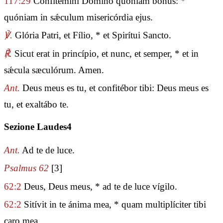
117:29
Confitémini Dómino quóniam bonus: *
quóniam in sǽculum misericórdia ejus.
℣.
Glória Patri, et Fílio, * et Spirítui Sancto.
℟.
Sicut erat in princípio, et nunc, et semper, * et in
sǽcula sæculórum. Amen.
Ant.
Deus meus es tu, et confitébor tibi: Deus meus es
tu, et exaltábo te.
Sezione Laudes4
Ant.
Ad te de luce.
Psalmus 62
[3]
62:2
Deus, Deus meus, * ad te de luce vígilo.
62:2
Sitívit in te ánima mea, * quam multiplíciter tibi
caro mea.