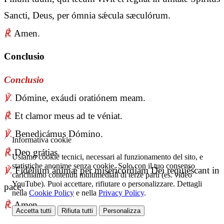
Sancti, Deus, per ómnia sǽcula sæculórum.
℟.
Amen.
Conclusio
Conclusio
℣.
Dómine, exáudi oratiónem meam.
℟.
Et clamor meus ad te véniat.
℣.
Benedicámus Dómino.
Informativa cookie
℟.
Deo grátias.
Usiamo cookie tecnici, necessari al funzionamento del sito, e
statistiche anonime senza cookie. Solo con il tuo consenso
℣.
Fidélium ánimæ per misericórdiam Dei requiéscant in
carichiamo contenuti multimediali di terze parti (es. video
YouTube). Puoi accettare, rifiutare o personalizzare. Dettagli
pace.
nella
Cookie Policy
e nella
Privacy Policy
.
℟.
Amen.
Accetta tutti
Rifiuta tutti
Personalizza