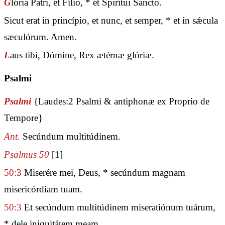
G
lória Patri, et Fílio, * et Spirítui Sancto.
Sicut erat in princípio, et nunc, et semper, * et in sǽcula
sæculórum. Amen.
L
aus tibi, Dómine, Rex ætérnæ glóriæ.
Psalmi
Psalmi
{Laudes:2 Psalmi & antiphonæ ex Proprio de
Tempore}
Ant.
Secúndum multitúdinem.
Psalmus 50
[1]
50:3
Miserére mei, Deus, * secúndum magnam
misericórdiam tuam.
50:3
Et secúndum multitúdinem miseratiónum tuárum,
* dele iniquitátem meam.