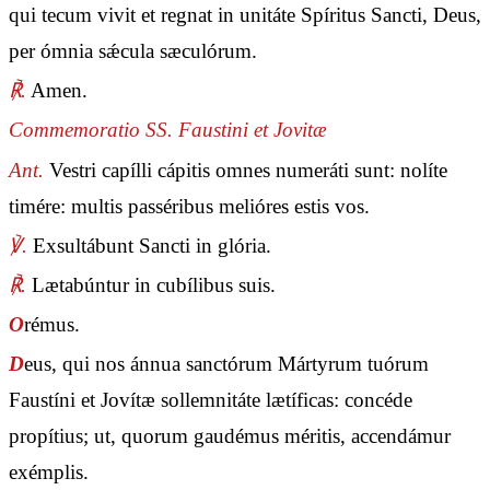
qui tecum vivit et regnat in unitáte Spíritus Sancti, Deus,
per ómnia sǽcula sæculórum.
℟.
Amen.
Commemoratio SS. Faustini et Jovitæ
Ant.
Vestri capílli cápitis omnes numeráti sunt: nolíte
timére: multis passéribus melióres estis vos.
℣.
Exsultábunt Sancti in glória.
℟.
Lætabúntur in cubílibus suis.
O
rémus.
D
eus, qui nos ánnua sanctórum Mártyrum tuórum
Faustíni et Jovítæ sollemnitáte lætíficas: concéde
propítius; ut, quorum gaudémus méritis, accendámur
exémplis.