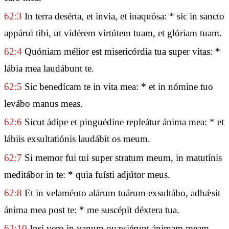
62:3
In terra desérta, et ínvia, et inaquósa: * sic in sancto
appárui tibi, ut vidérem virtútem tuam, et glóriam tuam.
62:4
Quóniam mélior est misericórdia tua super vitas: *
lábia mea laudábunt te.
62:5
Sic benedícam te in vita mea: * et in nómine tuo
levábo manus meas.
62:6
Sicut ádipe et pinguédine repleátur ánima mea: * et
lábiis exsultatiónis laudábit os meum.
62:7
Si memor fui tui super stratum meum, in matutínis
meditábor in te: * quia fuísti adjútor meus.
62:8
Et in velaménto alárum tuárum exsultábo, adhǽsit
ánima mea post te: * me suscépit déxtera tua.
62:10
Ipsi vero in vanum quæsiérunt ánimam meam,