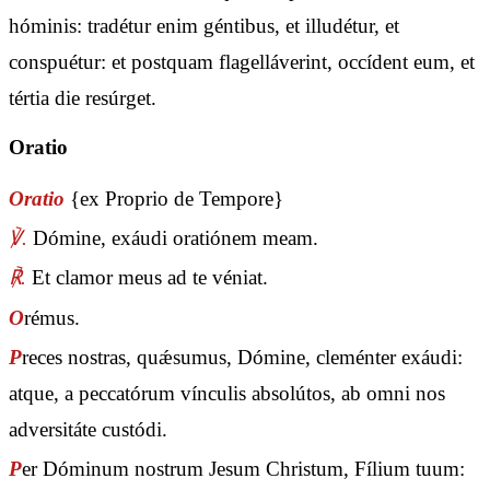
hóminis: tradétur enim géntibus, et illudétur, et
conspuétur: et postquam flagelláverint, occídent eum, et
tértia die resúrget.
Oratio
Oratio
{ex Proprio de Tempore}
℣.
Dómine, exáudi oratiónem meam.
℟.
Et clamor meus ad te véniat.
O
rémus.
P
reces nostras, quǽsumus, Dómine, cleménter exáudi:
atque, a peccatórum vínculis absolútos, ab omni nos
adversitáte custódi.
P
er Dóminum nostrum Jesum Christum, Fílium tuum: