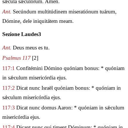
sǽcula sæculórum. Amen.
Ant.
Secúndum multitúdinem miseratiónum tuárum,
Dómine, dele iniquitátem meam.
Sezione Laudes3
Ant.
Deus meus es tu.
Psalmus 117
[2]
117:1
Confitémini Dómino quóniam bonus: * quóniam
in sǽculum misericórdia ejus.
117:2
Dicat nunc Israël quóniam bonus: * quóniam in
sǽculum misericórdia ejus.
117:3
Dicat nunc domus Aaron: * quóniam in sǽculum
misericórdia ejus.
117:4
Dicant nunc qui timent Dóminum: * quóniam in