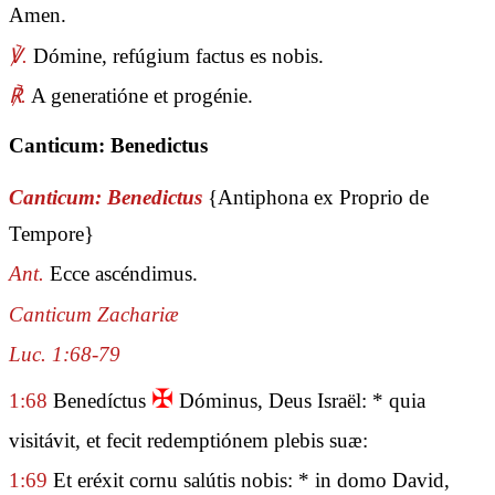
Amen.
℣.
Dómine, refúgium factus es nobis.
℟.
A generatióne et progénie.
Canticum: Benedictus
Canticum: Benedictus
{Antiphona ex Proprio de
Tempore}
Ant.
Ecce ascéndimus.
Canticum Zachariæ
Luc. 1:68-79
✠
1:68
Benedíctus
Dóminus, Deus Israël: * quia
visitávit, et fecit redemptiónem plebis suæ:
1:69
Et eréxit cornu salútis nobis: * in domo David,