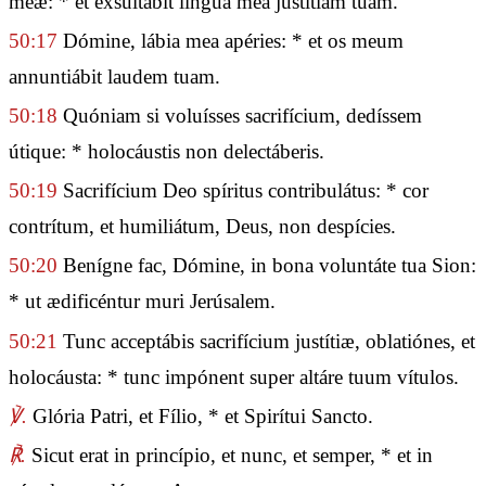
meæ: * et exsultábit lingua mea justítiam tuam.
50:17
Dómine, lábia mea apéries: * et os meum
annuntiábit laudem tuam.
50:18
Quóniam si voluísses sacrifícium, dedíssem
útique: * holocáustis non delectáberis.
50:19
Sacrifícium Deo spíritus contribulátus: * cor
contrítum, et humiliátum, Deus, non despícies.
50:20
Benígne fac, Dómine, in bona voluntáte tua Sion:
* ut ædificéntur muri Jerúsalem.
50:21
Tunc acceptábis sacrifícium justítiæ, oblatiónes, et
holocáusta: * tunc impónent super altáre tuum vítulos.
℣.
Glória Patri, et Fílio, * et Spirítui Sancto.
℟.
Sicut erat in princípio, et nunc, et semper, * et in