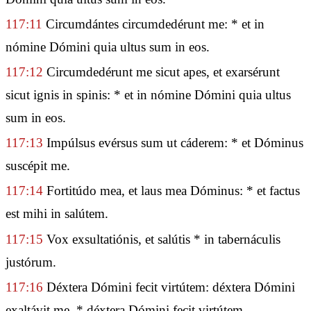
117:11
Circumdántes circumdedérunt me: * et in
nómine Dómini quia ultus sum in eos.
117:12
Circumdedérunt me sicut apes, et exarsérunt
sicut ignis in spinis: * et in nómine Dómini quia ultus
sum in eos.
117:13
Impúlsus evérsus sum ut cáderem: * et Dóminus
suscépit me.
117:14
Fortitúdo mea, et laus mea Dóminus: * et factus
est mihi in salútem.
117:15
Vox exsultatiónis, et salútis * in tabernáculis
justórum.
117:16
Déxtera Dómini fecit virtútem: déxtera Dómini
exaltávit me, * déxtera Dómini fecit virtútem.