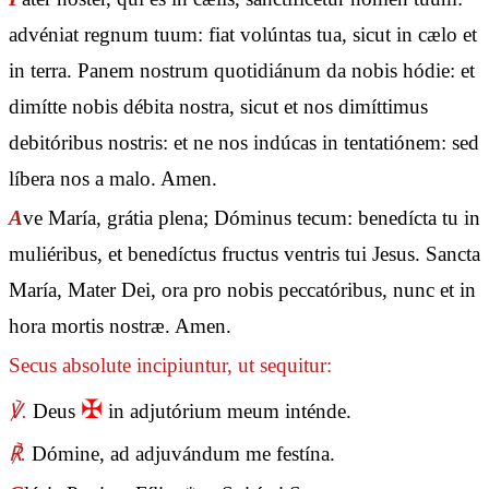
advéniat regnum tuum: fiat volúntas tua, sicut in cælo et
in terra. Panem nostrum quotidiánum da nobis hódie: et
dimítte nobis débita nostra, sicut et nos dimíttimus
debitóribus nostris: et ne nos indúcas in tentatiónem: sed
líbera nos a malo. Amen.
A
ve María, grátia plena; Dóminus tecum: benedícta tu in
muliéribus, et benedíctus fructus ventris tui Jesus. Sancta
María, Mater Dei, ora pro nobis peccatóribus, nunc et in
hora mortis nostræ. Amen.
Secus absolute incipiuntur, ut sequitur:
✠
℣.
Deus
in adjutórium meum inténde.
℟.
Dómine, ad adjuvándum me festína.