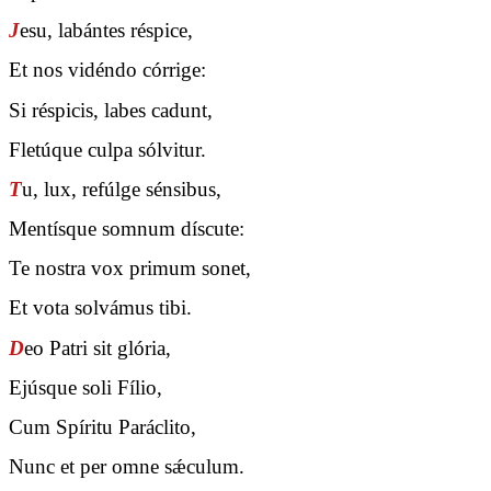
J
esu, labántes réspice,
Et nos vidéndo córrige:
Si réspicis, labes cadunt,
Fletúque culpa sólvitur.
T
u, lux, refúlge sénsibus,
Mentísque somnum díscute:
Te nostra vox primum sonet,
Et vota solvámus tibi.
D
eo Patri sit glória,
Ejúsque soli Fílio,
Cum Spíritu Paráclito,
Nunc et per omne sǽculum.