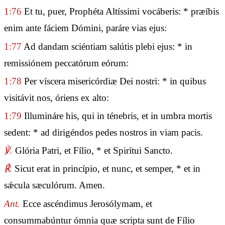
1:76
Et tu, puer, Prophéta Altíssimi vocáberis: * præíbis
enim ante fáciem Dómini, paráre vias ejus:
1:77
Ad dandam sciéntiam salútis plebi ejus: * in
remissiónem peccatórum eórum:
1:78
Per víscera misericórdiæ Dei nostri: * in quibus
visitávit nos, óriens ex alto:
1:79
Illumináre his, qui in ténebris, et in umbra mortis
sedent: * ad dirigéndos pedes nostros in viam pacis.
℣.
Glória Patri, et Fílio, * et Spirítui Sancto.
℟.
Sicut erat in princípio, et nunc, et semper, * et in
sǽcula sæculórum. Amen.
Ant.
Ecce ascéndimus Jerosólymam, et
consummabúntur ómnia quæ scripta sunt de Fílio