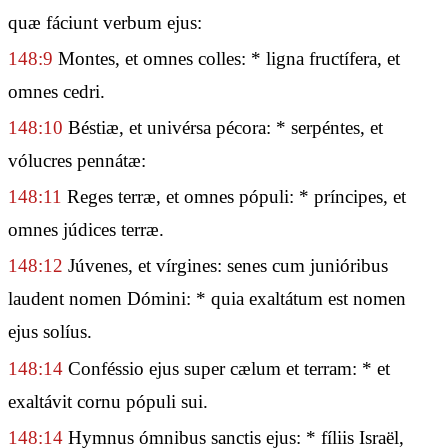
quæ fáciunt verbum ejus:
148:9
Montes, et omnes colles: * ligna fructífera, et
omnes cedri.
148:10
Béstiæ, et univérsa pécora: * serpéntes, et
vólucres pennátæ:
148:11
Reges terræ, et omnes pópuli: * príncipes, et
omnes júdices terræ.
148:12
Júvenes, et vírgines: senes cum junióribus
laudent nomen Dómini: * quia exaltátum est nomen
ejus solíus.
148:14
Conféssio ejus super cælum et terram: * et
exaltávit cornu pópuli sui.
148:14
Hymnus ómnibus sanctis ejus: * fíliis Israël,