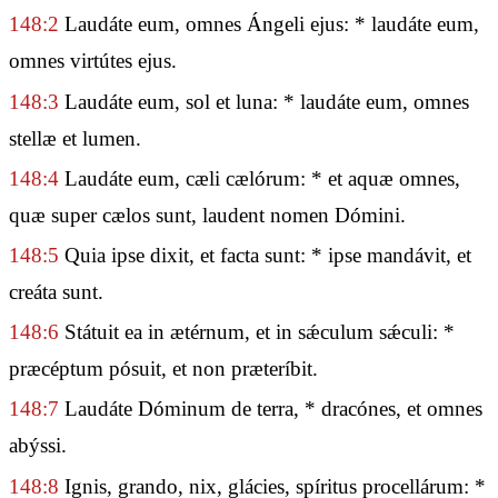
148:2
Laudáte eum, omnes Ángeli ejus: * laudáte eum,
omnes virtútes ejus.
148:3
Laudáte eum, sol et luna: * laudáte eum, omnes
stellæ et lumen.
148:4
Laudáte eum, cæli cælórum: * et aquæ omnes,
quæ super cælos sunt, laudent nomen Dómini.
148:5
Quia ipse dixit, et facta sunt: * ipse mandávit, et
creáta sunt.
148:6
Státuit ea in ætérnum, et in sǽculum sǽculi: *
præcéptum pósuit, et non præteríbit.
148:7
Laudáte Dóminum de terra, * dracónes, et omnes
abýssi.
148:8
Ignis, grando, nix, glácies, spíritus procellárum: *