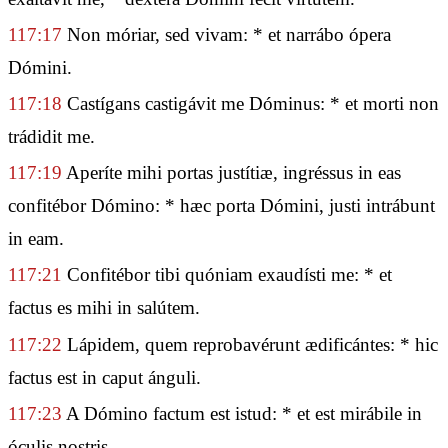
117:17
Non móriar, sed vivam: * et narrábo ópera
Dómini.
117:18
Castígans castigávit me Dóminus: * et morti non
trádidit me.
117:19
Aperíte mihi portas justítiæ, ingréssus in eas
confitébor Dómino: * hæc porta Dómini, justi intrábunt
in eam.
117:21
Confitébor tibi quóniam exaudísti me: * et
factus es mihi in salútem.
117:22
Lápidem, quem reprobavérunt ædificántes: * hic
factus est in caput ánguli.
117:23
A Dómino factum est istud: * et est mirábile in
óculis nostris.