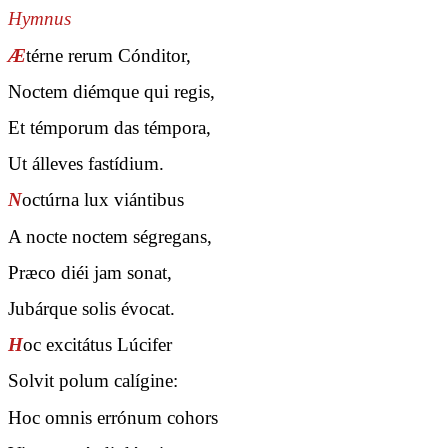
Hymnus
Æ
térne rerum Cónditor,
Noctem diémque qui regis,
Et témporum das témpora,
Ut álleves fastídium.
N
octúrna lux viántibus
A nocte noctem ségregans,
Præco diéi jam sonat,
Jubárque solis évocat.
H
oc excitátus Lúcifer
Solvit polum calígine:
Hoc omnis errónum cohors