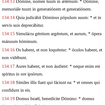
134:13
Dómine, nomen tuum in ætérnum: * Dómine,
memoriále tuum in generatiónem et generatiónem.
134:14
Quia judicábit Dóminus pópulum suum: * et in
servis suis deprecábitur.
134:15
Simulácra géntium argéntum, et aurum, * ópera
mánuum hóminum.
134:16
Os habent, et non loquéntur: * óculos habent, et
non vidébunt.
134:17
Aures habent, et non áudient: * neque enim est
spíritus in ore ipsórum.
134:18
Símiles illis fiant qui fáciunt ea: * et omnes qui
confídunt in eis.
134:19
Domus Israël, benedícite Dómino: * domus