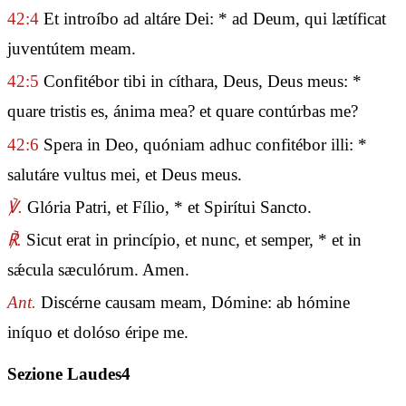
42:4
Et introíbo ad altáre Dei: * ad Deum, qui lætíficat
juventútem meam.
42:5
Confitébor tibi in cíthara, Deus, Deus meus: *
quare tristis es, ánima mea? et quare contúrbas me?
42:6
Spera in Deo, quóniam adhuc confitébor illi: *
salutáre vultus mei, et Deus meus.
℣.
Glória Patri, et Fílio, * et Spirítui Sancto.
℟.
Sicut erat in princípio, et nunc, et semper, * et in
sǽcula sæculórum. Amen.
Ant.
Discérne causam meam, Dómine: ab hómine
iníquo et dolóso éripe me.
Sezione Laudes4