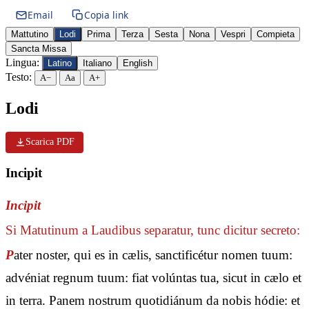
Email
Copia link
Mattutino
Lodi
Prima
Terza
Sesta
Nona
Vespri
Compieta
Sancta Missa
Lingua:
Latino
Italiano
English
Testo:
A−
Aa
A+
Lodi
Scarica PDF
Incipit
Incipit
Si Matutinum a Laudibus separatur, tunc dicitur secreto:
P
ater noster, qui es in cælis, sanctificétur nomen tuum:
advéniat regnum tuum: fiat volúntas tua, sicut in cælo et
in terra. Panem nostrum quotidiánum da nobis hódie: et