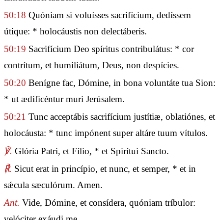
50:18
Quóniam si voluísses sacrifícium, dedíssem
útique: * holocáustis non delectáberis.
50:19
Sacrifícium Deo spíritus contribulátus: * cor
contrítum, et humiliátum, Deus, non despícies.
50:20
Benígne fac, Dómine, in bona voluntáte tua Sion:
* ut ædificéntur muri Jerúsalem.
50:21
Tunc acceptábis sacrifícium justítiæ, oblatiónes, et
holocáusta: * tunc impónent super altáre tuum vítulos.
℣.
Glória Patri, et Fílio, * et Spirítui Sancto.
℟.
Sicut erat in princípio, et nunc, et semper, * et in
sǽcula sæculórum. Amen.
Ant.
Vide, Dómine, et consídera, quóniam tríbulor:
velóciter exáudi me.