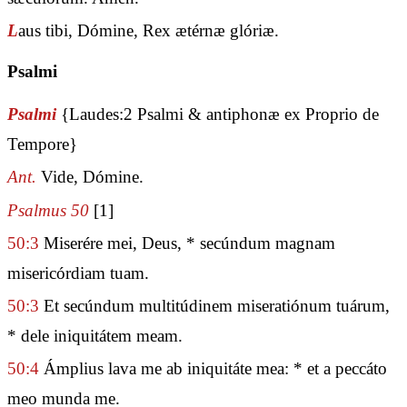
L
aus tibi, Dómine, Rex ætérnæ glóriæ.
Psalmi
Psalmi
{Laudes:2 Psalmi & antiphonæ ex Proprio de
Tempore}
Ant.
Vide, Dómine.
Psalmus 50
[1]
50:3
Miserére mei, Deus, * secúndum magnam
misericórdiam tuam.
50:3
Et secúndum multitúdinem miseratiónum tuárum,
* dele iniquitátem meam.
50:4
Ámplius lava me ab iniquitáte mea: * et a peccáto
meo munda me.