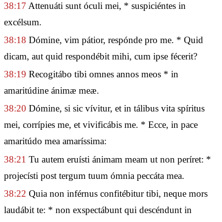
38:17
Attenuáti sunt óculi mei, * suspiciéntes in
excélsum.
38:18
Dómine, vim pátior, respónde pro me. * Quid
dicam, aut quid respondébit mihi, cum ipse fécerit?
38:19
Recogitábo tibi omnes annos meos * in
amaritúdine ánimæ meæ.
38:20
Dómine, si sic vívitur, et in tálibus vita spíritus
mei, corrípies me, et vivificábis me. * Ecce, in pace
amaritúdo mea amaríssima:
38:21
Tu autem eruísti ánimam meam ut non períret: *
projecísti post tergum tuum ómnia peccáta mea.
38:22
Quia non inférnus confitébitur tibi, neque mors
laudábit te: * non exspectábunt qui descéndunt in