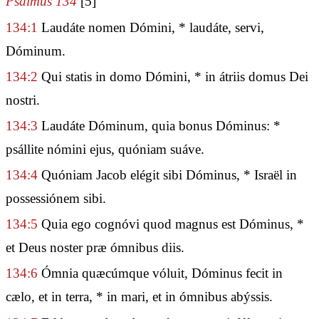
Psalmus 134
[5]
134:1
Laudáte nomen Dómini, * laudáte, servi,
Dóminum.
134:2
Qui statis in domo Dómini, * in átriis domus Dei
nostri.
134:3
Laudáte Dóminum, quia bonus Dóminus: *
psállite nómini ejus, quóniam suáve.
134:4
Quóniam Jacob elégit sibi Dóminus, * Israël in
possessiónem sibi.
134:5
Quia ego cognóvi quod magnus est Dóminus, *
et Deus noster præ ómnibus diis.
134:6
Ómnia quæcúmque vóluit, Dóminus fecit in
cælo, et in terra, * in mari, et in ómnibus abýssis.