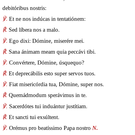
debitóribus nostris:
℣.
Et ne nos indúcas in tentatiónem:
℟.
Sed líbera nos a malo.
℣.
Ego dixi: Dómine, miserére mei.
℟.
Sana ánimam meam quia peccávi tibi.
℣.
Convértere, Dómine, úsquequo?
℟.
Et deprecábilis esto super servos tuos.
℣.
Fiat misericórdia tua, Dómine, super nos.
℟.
Quemádmodum sperávimus in te.
℣.
Sacerdótes tui induántur justítiam.
℟.
Et sancti tui exsúltent.
℣.
Orémus pro beatíssimo Papa nostro
N.