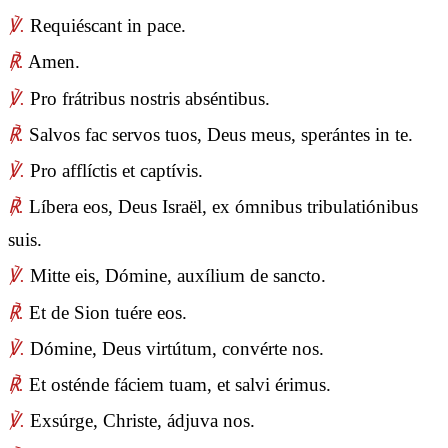
℣.
Requiéscant in pace.
℟.
Amen.
℣.
Pro frátribus nostris abséntibus.
℟.
Salvos fac servos tuos, Deus meus, sperántes in te.
℣.
Pro afflíctis et captívis.
℟.
Líbera eos, Deus Israël, ex ómnibus tribulatiónibus
suis.
℣.
Mitte eis, Dómine, auxílium de sancto.
℟.
Et de Sion tuére eos.
℣.
Dómine, Deus virtútum, convérte nos.
℟.
Et osténde fáciem tuam, et salvi érimus.
℣.
Exsúrge, Christe, ádjuva nos.