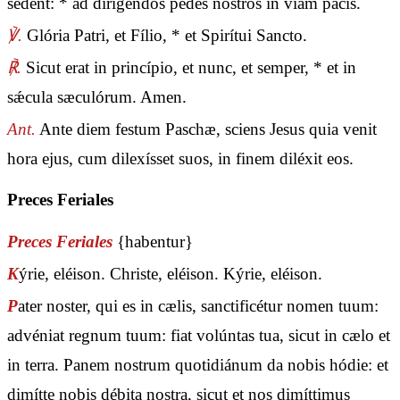
sedent: * ad dirigéndos pedes nostros in viam pacis.
℣.
Glória Patri, et Fílio, * et Spirítui Sancto.
℟.
Sicut erat in princípio, et nunc, et semper, * et in
sǽcula sæculórum. Amen.
Ant.
Ante diem festum Paschæ, sciens Jesus quia venit
hora ejus, cum dilexísset suos, in finem diléxit eos.
Preces Feriales
Preces Feriales
{habentur}
K
ýrie, eléison. Christe, eléison. Kýrie, eléison.
P
ater noster, qui es in cælis, sanctificétur nomen tuum:
advéniat regnum tuum: fiat volúntas tua, sicut in cælo et
in terra. Panem nostrum quotidiánum da nobis hódie: et
dimítte nobis débita nostra, sicut et nos dimíttimus