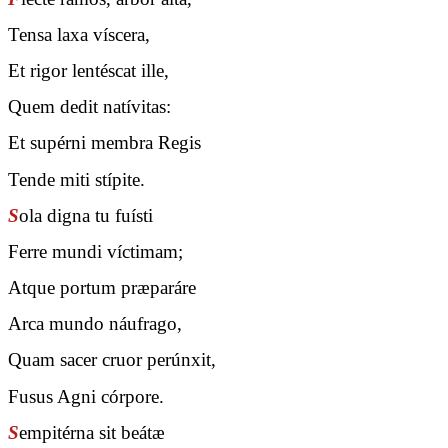
Tensa laxa víscera,
Et rigor lentéscat ille,
Quem dedit natívitas:
Et supérni membra Regis
Tende miti stípite.
S
ola digna tu fuísti
Ferre mundi víctimam;
Atque portum præparáre
Arca mundo náufrago,
Quam sacer cruor perúnxit,
Fusus Agni córpore.
S
empitérna sit beátæ