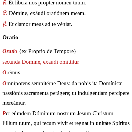
℟.
Et líbera nos propter nomen tuum.
℣.
Dómine, exáudi oratiónem meam.
℟.
Et clamor meus ad te véniat.
Oratio
Oratio
{ex Proprio de Tempore}
secunda
Domine, exaudi
omittitur
O
rémus.
O
mnípotens sempitérne Deus: da nobis ita Domínicæ
passiónis sacraménta perágere; ut indulgéntiam percípere
mereámur.
P
er eúmdem Dóminum nostrum Jesum Christum
Fílium tuum, qui tecum vivit et regnat in unitáte Spíritus