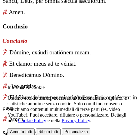
Sancti, Deus, per ómnia sǽcula sæculórum.
℟.
Amen.
Conclusio
Conclusio
℣.
Dómine, exáudi oratiónem meam.
℟.
Et clamor meus ad te véniat.
℣.
Benedicámus Dómino.
℟.
Deo grátias.
Informativa cookie
℣.
Fidélium ánimæ per misericórdiam Dei requiéscant in
Usiamo cookie tecnici, necessari al funzionamento del sito, e
statistiche anonime senza cookie. Solo con il tuo consenso
pace.
carichiamo contenuti multimediali di terze parti (es. video
YouTube). Puoi accettare, rifiutare o personalizzare. Dettagli
℟.
Amen.
nella
Cookie Policy
e nella
Privacy Policy
.
Accetta tutti
Rifiuta tutti
Personalizza
Sezione Laudes12