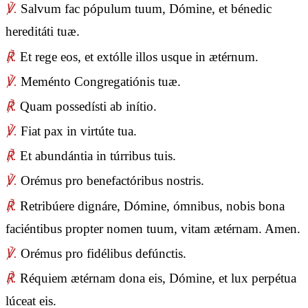
℣.
Salvum fac pópulum tuum, Dómine, et bénedic
hereditáti tuæ.
℟.
Et rege eos, et extólle illos usque in ætérnum.
℣.
Meménto Congregatiónis tuæ.
℟.
Quam possedísti ab inítio.
℣.
Fiat pax in virtúte tua.
℟.
Et abundántia in túrribus tuis.
℣.
Orémus pro benefactóribus nostris.
℟.
Retribúere dignáre, Dómine, ómnibus, nobis bona
faciéntibus propter nomen tuum, vitam ætérnam. Amen.
℣.
Orémus pro fidélibus defúnctis.
℟.
Réquiem ætérnam dona eis, Dómine, et lux perpétua
lúceat eis.