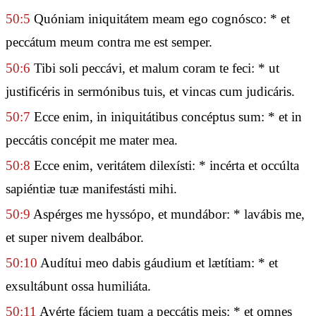
50:5
Quóniam iniquitátem meam ego cognósco: * et
peccátum meum contra me est semper.
50:6
Tibi soli peccávi, et malum coram te feci: * ut
justificéris in sermónibus tuis, et vincas cum judicáris.
50:7
Ecce enim, in iniquitátibus concéptus sum: * et in
peccátis concépit me mater mea.
50:8
Ecce enim, veritátem dilexísti: * incérta et occúlta
sapiéntiæ tuæ manifestásti mihi.
50:9
Aspérges me hyssópo, et mundábor: * lavábis me,
et super nivem dealbábor.
50:10
Audítui meo dabis gáudium et lætítiam: * et
exsultábunt ossa humiliáta.
50:11
Avérte fáciem tuam a peccátis meis: * et omnes