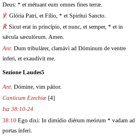
Deus: * et métuant eum omnes fines terræ.
℣.
Glória Patri, et Fílio, * et Spirítui Sancto.
℟.
Sicut erat in princípio, et nunc, et semper, * et in
sǽcula sæculórum. Amen.
Ant.
Dum tribulárer, clamávi ad Dóminum de ventre
ínferi, et exaudívit me.
Sezione Laudes5
Ant.
Dómine, vim pátior.
Canticum Ezechiæ
[4]
Isa 38:10-24
38:10
Ego dixi: In dimídio diérum meórum * vadam ad
portas ínferi.