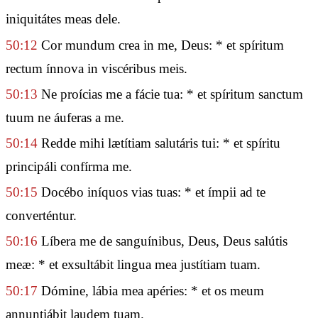
iniquitátes meas dele.
50:12
Cor mundum crea in me, Deus: * et spíritum
rectum ínnova in viscéribus meis.
50:13
Ne proícias me a fácie tua: * et spíritum sanctum
tuum ne áuferas a me.
50:14
Redde mihi lætítiam salutáris tui: * et spíritu
principáli confírma me.
50:15
Docébo iníquos vias tuas: * et ímpii ad te
converténtur.
50:16
Líbera me de sanguínibus, Deus, Deus salútis
meæ: * et exsultábit lingua mea justítiam tuam.
50:17
Dómine, lábia mea apéries: * et os meum
annuntiábit laudem tuam.