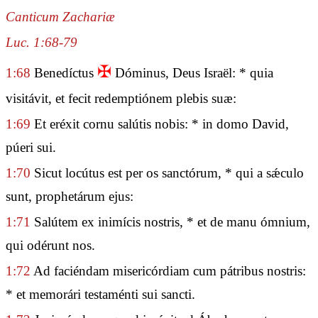
Canticum Zachariæ
Luc. 1:68-79
✠
1:68
Benedíctus
Dóminus, Deus Israël: * quia
visitávit, et fecit redemptiónem plebis suæ:
1:69
Et eréxit cornu salútis nobis: * in domo David,
púeri sui.
1:70
Sicut locútus est per os sanctórum, * qui a sǽculo
sunt, prophetárum ejus:
1:71
Salútem ex inimícis nostris, * et de manu ómnium,
qui odérunt nos.
1:72
Ad faciéndam misericórdiam cum pátribus nostris:
* et memorári testaménti sui sancti.