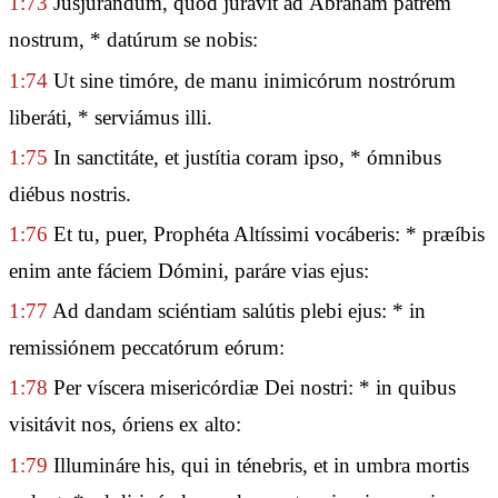
1:73
Jusjurándum, quod jurávit ad Ábraham patrem
nostrum, * datúrum se nobis:
1:74
Ut sine timóre, de manu inimicórum nostrórum
liberáti, * serviámus illi.
1:75
In sanctitáte, et justítia coram ipso, * ómnibus
diébus nostris.
1:76
Et tu, puer, Prophéta Altíssimi vocáberis: * præíbis
enim ante fáciem Dómini, paráre vias ejus:
1:77
Ad dandam sciéntiam salútis plebi ejus: * in
remissiónem peccatórum eórum:
1:78
Per víscera misericórdiæ Dei nostri: * in quibus
visitávit nos, óriens ex alto:
1:79
Illumináre his, qui in ténebris, et in umbra mortis