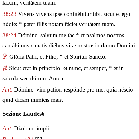
lacum, veritátem tuam.
38:23
Vivens vivens ipse confitébitur tibi, sicut et ego
hódie: * pater fíliis notam fáciet veritátem tuam.
38:24
Dómine, salvum me fac * et psalmos nostros
cantábimus cunctis diébus vitæ nostræ in domo Dómini.
℣.
Glória Patri, et Fílio, * et Spirítui Sancto.
℟.
Sicut erat in princípio, et nunc, et semper, * et in
sǽcula sæculórum. Amen.
Ant.
Dómine, vim pátior, respónde pro me: quia néscio
quid dicam inimícis meis.
Sezione Laudes6
Ant.
Dixérunt ímpii: