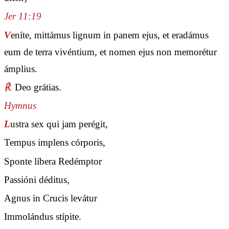
Jer 11:19
V
eníte, mittámus lignum in panem ejus, et eradámus
eum de terra vivéntium, et nomen ejus non memorétur
ámplius.
℟.
Deo grátias.
Hymnus
L
ustra sex qui jam perégit,
Tempus implens córporis,
Sponte líbera Redémptor
Passióni déditus,
Agnus in Crucis levátur
Immolándus stípite.