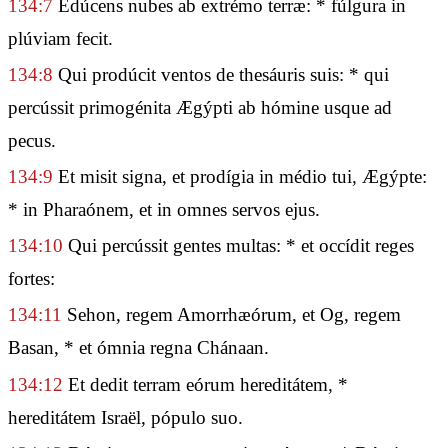
134:7
Edúcens nubes ab extrémo terræ: * fúlgura in
plúviam fecit.
134:8
Qui prodúcit ventos de thesáuris suis: * qui
percússit primogénita Ægýpti ab hómine usque ad
pecus.
134:9
Et misit signa, et prodígia in médio tui, Ægýpte:
* in Pharaónem, et in omnes servos ejus.
134:10
Qui percússit gentes multas: * et occídit reges
fortes:
134:11
Sehon, regem Amorrhæórum, et Og, regem
Basan, * et ómnia regna Chánaan.
134:12
Et dedit terram eórum hereditátem, *
hereditátem Israël, pópulo suo.