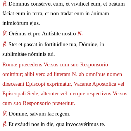
℟.
Dóminus consérvet eum, et vivíficet eum, et beátum
fáciat eum in terra, et non tradat eum in ánimam
inimicórum ejus.
℣.
Orémus et pro Antístite nostro
N.
℟.
Stet et pascat in fortitúdine tua, Dómine, in
sublimitáte nóminis tui.
Romæ præcedens Versus cum suo Responsorio
omittitur; alibi vero ad litteram N. ab omnibus nomen
diœcesani Episcopi exprimatur, Vacante Apostolica vel
Episcopali Sede, alteruter vel uterque respectivus Versus
cum suo Responsorio præteritur.
℣.
Dómine, salvum fac regem.
℟.
Et exáudi nos in die, qua invocavérimus te.