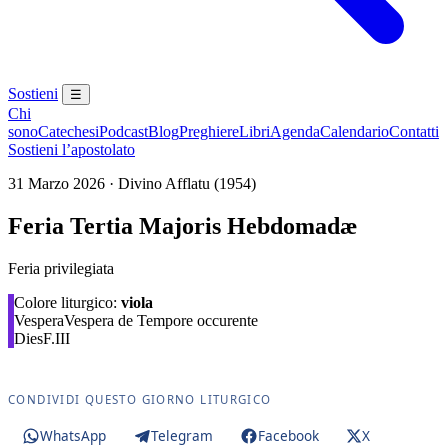
Sostieni
☰
Chi
sono
Catechesi
Podcast
Blog
Preghiere
Libri
Agenda
Calendario
Contatti
Sostieni l’apostolato
31 Marzo 2026 · Divino Afflatu (1954)
Feria Tertia Majoris Hebdomadæ
Feria privilegiata
Colore liturgico:
viola
Vespera
Vespera de Tempore occurente
Dies
F.III
CONDIVIDI QUESTO GIORNO LITURGICO
WhatsApp
Telegram
Facebook
X