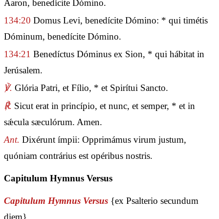
Aaron, benedícite Dómino.
134:20
Domus Levi, benedícite Dómino: * qui timétis
Dóminum, benedícite Dómino.
134:21
Benedíctus Dóminus ex Sion, * qui hábitat in
Jerúsalem.
℣.
Glória Patri, et Fílio, * et Spirítui Sancto.
℟.
Sicut erat in princípio, et nunc, et semper, * et in
sǽcula sæculórum. Amen.
Ant.
Dixérunt ímpii: Opprimámus virum justum,
quóniam contrárius est opéribus nostris.
Capitulum Hymnus Versus
Capitulum Hymnus Versus
{ex Psalterio secundum
diem}