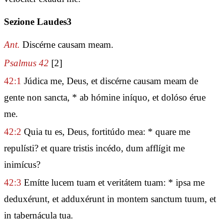
Sezione Laudes3
Ant.
Discérne causam meam.
Psalmus 42
[2]
42:1
Júdica me, Deus, et discérne causam meam de
gente non sancta, * ab hómine iníquo, et dolóso érue
me.
42:2
Quia tu es, Deus, fortitúdo mea: * quare me
repulísti? et quare tristis incédo, dum afflígit me
inimícus?
42:3
Emítte lucem tuam et veritátem tuam: * ipsa me
deduxérunt, et adduxérunt in montem sanctum tuum, et
in tabernácula tua.