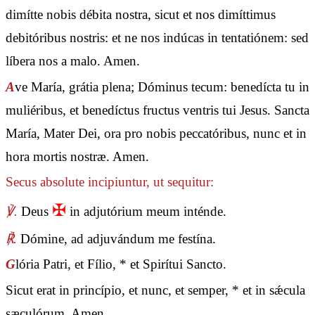
dimítte nobis débita nostra, sicut et nos dimíttimus
debitóribus nostris: et ne nos indúcas in tentatiónem: sed
líbera nos a malo. Amen.
A
ve María, grátia plena; Dóminus tecum: benedícta tu in
muliéribus, et benedíctus fructus ventris tui Jesus. Sancta
María, Mater Dei, ora pro nobis peccatóribus, nunc et in
hora mortis nostræ. Amen.
Secus absolute incipiuntur, ut sequitur:
✠
℣.
Deus
in adjutórium meum inténde.
℟.
Dómine, ad adjuvándum me festína.
G
lória Patri, et Fílio, * et Spirítui Sancto.
Sicut erat in princípio, et nunc, et semper, * et in sǽcula
sæculórum. Amen.