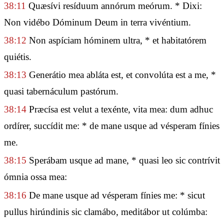
38:11
Quæsívi resíduum annórum meórum. * Dixi:
Non vidébo Dóminum Deum in terra vivéntium.
38:12
Non aspíciam hóminem ultra, * et habitatórem
quiétis.
38:13
Generátio mea abláta est, et convolúta est a me, *
quasi tabernáculum pastórum.
38:14
Præcísa est velut a texénte, vita mea: dum adhuc
ordírer, succídit me: * de mane usque ad vésperam fínies
me.
38:15
Sperábam usque ad mane, * quasi leo sic contrívit
ómnia ossa mea:
38:16
De mane usque ad vésperam fínies me: * sicut
pullus hirúndinis sic clamábo, meditábor ut colúmba: