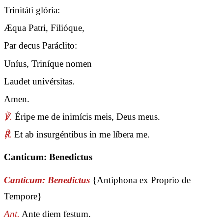
Trinitáti glória:
Æqua Patri, Filióque,
Par decus Paráclito:
Uníus, Triníque nomen
Laudet univérsitas.
Amen.
℣.
Éripe me de inimícis meis, Deus meus.
℟.
Et ab insurgéntibus in me líbera me.
Canticum: Benedictus
Canticum: Benedictus
{Antiphona ex Proprio de
Tempore}
Ant.
Ante diem festum.