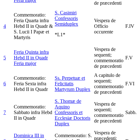
Feria major
de præcedenti
S. Casimiri
Commemoratio:
Confessoris
Feria Quarta infra
Vespera de
Semiduplex
4
Hebd II in Quadr &
Officio
F.IV
S. Lucii I Papæ et
occurente
*L1*
Martyris
Vespera de
Feria Quinta infra
sequenti;
5
Hebd II in Quadr
F.V
commemoratio
Feria major
de præcedenti
A capitulo de
Commemoratio:
Ss. Perpetuæ et
sequenti;
6
Feria Sexta infra
Felicitatis
F.VI
commemoratio
Hebd II in Quadr
Martyrum
Duplex
de præcedenti
S. Thomæ de
Vespera de
Commemoratio:
Aquino
sequenti;
7
Sabbato infra Hebd
Confessoris et
Sabb.
commemoratio
II in Quadr
Ecclesiæ Doctoris
de præcedenti
Duplex
Vespera de
Dominica III in
Commemoratio: S.
præcedenti;