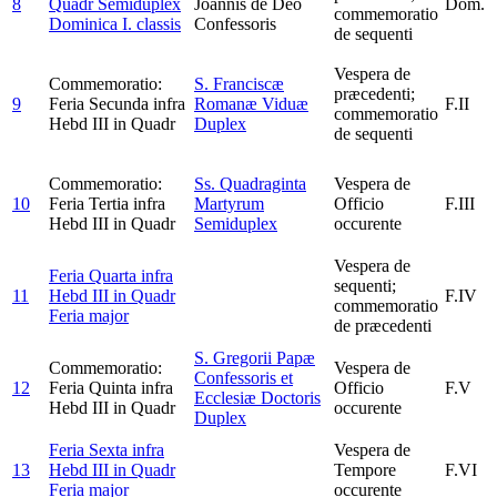
8
Quadr
Semiduplex
Joannis de Deo
Dom.
commemoratio
Dominica I. classis
Confessoris
de sequenti
Vespera de
Commemoratio:
S. Franciscæ
præcedenti;
9
Feria Secunda infra
Romanæ Viduæ
F.II
commemoratio
Hebd III in Quadr
Duplex
de sequenti
Commemoratio:
Ss. Quadraginta
Vespera de
10
Feria Tertia infra
Martyrum
Officio
F.III
Hebd III in Quadr
Semiduplex
occurente
Vespera de
Feria Quarta infra
sequenti;
11
Hebd III in Quadr
F.IV
commemoratio
Feria major
de præcedenti
S. Gregorii Papæ
Commemoratio:
Vespera de
Confessoris et
12
Feria Quinta infra
Officio
F.V
Ecclesiæ Doctoris
Hebd III in Quadr
occurente
Duplex
Feria Sexta infra
Vespera de
13
Hebd III in Quadr
Tempore
F.VI
Feria major
occurente