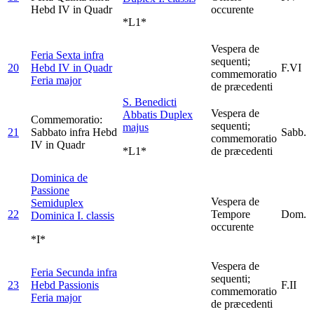
Hebd IV in Quadr
occurente
*L1*
Vespera de
Feria Sexta infra
sequenti;
20
Hebd IV in Quadr
F.VI
commemoratio
Feria major
de præcedenti
S. Benedicti
Vespera de
Abbatis
Duplex
Commemoratio:
sequenti;
majus
21
Sabbato infra Hebd
Sabb.
commemoratio
IV in Quadr
*L1*
de præcedenti
Dominica de
Passione
Vespera de
Semiduplex
22
Tempore
Dom.
Dominica I. classis
occurente
*I*
Vespera de
Feria Secunda infra
sequenti;
23
Hebd Passionis
F.II
commemoratio
Feria major
de præcedenti