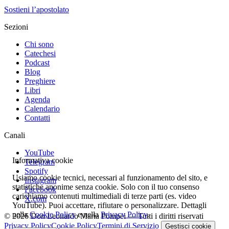
Sostieni l’apostolato
Sezioni
Chi sono
Catechesi
Podcast
Blog
Preghiere
Libri
Agenda
Calendario
Contatti
Canali
YouTube
Informativa cookie
Telegram
Spotify
Usiamo cookie tecnici, necessari al funzionamento del sito, e
Instagram
statistiche anonime senza cookie. Solo con il tuo consenso
Facebook
carichiamo contenuti multimediali di terze parti (es. video
X.com
YouTube). Puoi accettare, rifiutare o personalizzare. Dettagli
nella
Cookie Policy
e nella
Privacy Policy
.
© 2026 Don Leonardo Maria Pompei — Tutti i diritti riservati
Privacy Policy
Cookie Policy
Termini di Servizio
Gestisci cookie