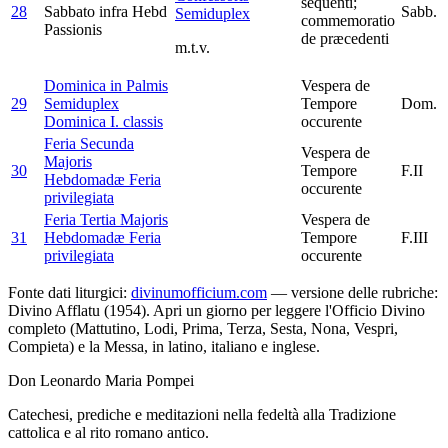
sequenti;
28
Sabbato infra Hebd
Sabb.
Semiduplex
commemoratio
Passionis
de præcedenti
m.t.v.
Dominica in Palmis
Vespera de
29
Semiduplex
Tempore
Dom.
Dominica I. classis
occurente
Feria Secunda
Vespera de
Majoris
30
Tempore
F.II
Hebdomadæ
Feria
occurente
privilegiata
Feria Tertia Majoris
Vespera de
31
Hebdomadæ
Feria
Tempore
F.III
privilegiata
occurente
Fonte dati liturgici:
divinumofficium.com
— versione delle rubriche:
Divino Afflatu (1954). Apri un giorno per leggere l'Officio Divino
completo (Mattutino, Lodi, Prima, Terza, Sesta, Nona, Vespri,
Compieta) e la Messa, in latino, italiano e inglese.
Don Leonardo Maria Pompei
Catechesi, prediche e meditazioni nella fedeltà alla Tradizione
cattolica e al rito romano antico.