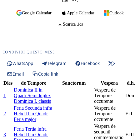
file
.
.ics
Google Calendar
Apple Calendar
Outlook
Scarica .ics
CONDIVIDI QUESTO MESE
WhatsApp
Telegram
Facebook
X
Email
Copia link
Dies
de Tempore
Sanctorum
Vespera
d.h.
Dominica II in
Vespera de
1
Quadr
Semiduplex
Tempore
Dom.
Dominica I. classis
occurente
Feria Secunda infra
Vespera de
2
Hebd II in Quadr
Tempore
F.II
Feria major
occurente
Vespera de
Feria Tertia infra
sequenti;
3
Hebd II in Quadr
F.III
commemoratio