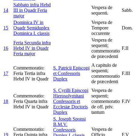
Sabbato infra Hebd
Vespera de
14
III in Quadr
Feria
Sabb.
sequenti.
major
Dominica IV in
Vespera de
15
Quadr
Semiduplex
Tempore
Dom.
Dominica I. classis
occurente
Vespera de
Feria Secunda infra
sequenti;
16
Hebd IV in Quadr
F.II
commemoratio
Feria major
de præcedenti
A capitulo de
Commemoratio:
S. Patricii Episcopi
sequenti;
17
Feria Tertia infra
et Confessoris
F.III
commemoratio
Hebd IV in Quadr
Duplex
de præcedenti
S. Cyrilli Episcopi
Vespera de
Commemoratio:
Hierosolymitani
sequenti;
18
Feria Quarta infra
Confessoris et
commemoratio
F.IV
Hebd IV in Quadr
Ecclesiæ Doctoris
de off. priv.
Duplex
tantum
S. Joseph Sponsi
B.M.V.
Commemoratio:
Vespera de
Confessoris
19
Feria Quinta infra
Officio
F.V
Duplex I. classis