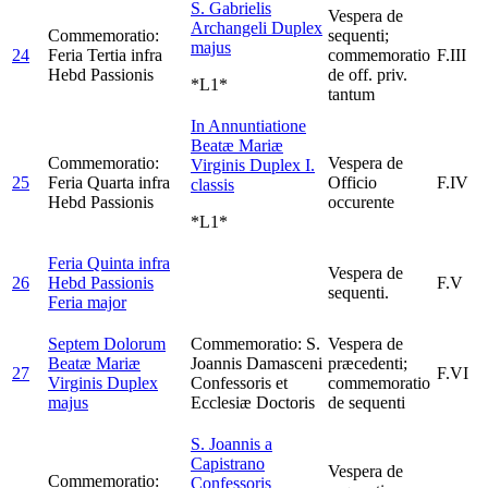
S. Gabrielis
Vespera de
Archangeli
Duplex
Commemoratio:
sequenti;
majus
24
Feria Tertia infra
commemoratio
F.III
Hebd Passionis
de off. priv.
*L1*
tantum
In Annuntiatione
Beatæ Mariæ
Commemoratio:
Vespera de
Virginis
Duplex I.
25
Feria Quarta infra
Officio
F.IV
classis
Hebd Passionis
occurente
*L1*
Feria Quinta infra
Vespera de
26
Hebd Passionis
F.V
sequenti.
Feria major
Septem Dolorum
Commemoratio: S.
Vespera de
Beatæ Mariæ
Joannis Damasceni
præcedenti;
27
F.VI
Virginis
Duplex
Confessoris et
commemoratio
majus
Ecclesiæ Doctoris
de sequenti
S. Joannis a
Capistrano
Vespera de
Commemoratio:
Confessoris