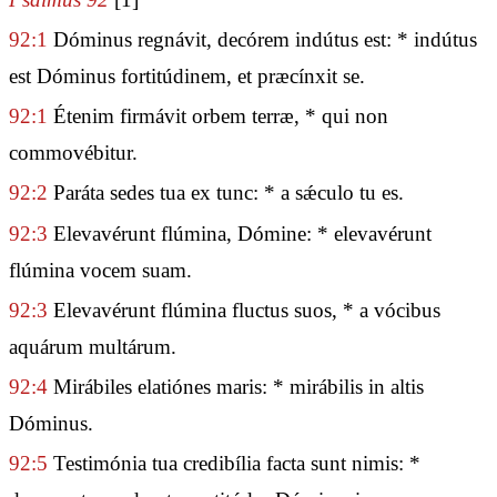
92:1
Dóminus regnávit, decórem indútus est: * indútus
est Dóminus fortitúdinem, et præcínxit se.
92:1
Étenim firmávit orbem terræ, * qui non
commovébitur.
92:2
Paráta sedes tua ex tunc: * a sǽculo tu es.
92:3
Elevavérunt flúmina, Dómine: * elevavérunt
flúmina vocem suam.
92:3
Elevavérunt flúmina fluctus suos, * a vócibus
aquárum multárum.
92:4
Mirábiles elatiónes maris: * mirábilis in altis
Dóminus.
92:5
Testimónia tua credibília facta sunt nimis: *