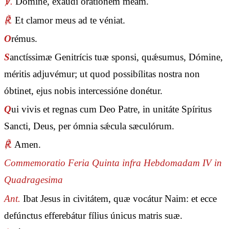
℣.
Dómine, exáudi oratiónem meam.
℟.
Et clamor meus ad te véniat.
O
rémus.
S
anctíssimæ Genitrícis tuæ sponsi, quǽsumus, Dómine,
méritis adjuvémur; ut quod possibílitas nostra non
óbtinet, ejus nobis intercessióne donétur.
Q
ui vivis et regnas cum Deo Patre, in unitáte Spíritus
Sancti, Deus, per ómnia sǽcula sæculórum.
℟.
Amen.
Commemoratio Feria Quinta infra Hebdomadam IV in
Quadragesima
Ant.
Ibat Jesus in civitátem, quæ vocátur Naim: et ecce
defúnctus efferebátur fílius únicus matris suæ.