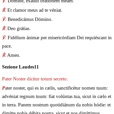
℣.
Dómine, exáudi oratiónem meam.
℟.
Et clamor meus ad te véniat.
℣.
Benedicámus Dómino.
℟.
Deo grátias.
℣.
Fidélium ánimæ per misericórdiam Dei requiéscant in
pace.
℟.
Amen.
Sezione Laudes11
Pater Noster
dicitur totum secreto.
P
ater noster, qui es in cælis, sanctificétur nomen tuum:
advéniat regnum tuum: fiat volúntas tua, sicut in cælo et
in terra. Panem nostrum quotidiánum da nobis hódie: et
dimítte nobis débita nostra, sicut et nos dimíttimus