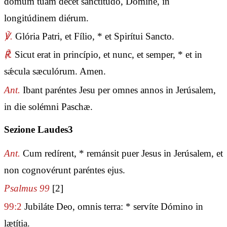
domum tuam decet sanctitúdo, Dómine, in
longitúdinem diérum.
℣.
Glória Patri, et Fílio, * et Spirítui Sancto.
℟.
Sicut erat in princípio, et nunc, et semper, * et in
sǽcula sæculórum. Amen.
Ant.
Ibant paréntes Jesu per omnes annos in Jerúsalem,
in die solémni Paschæ.
Sezione Laudes3
Ant.
Cum redírent, * remánsit puer Jesus in Jerúsalem, et
non cognovérunt paréntes ejus.
Psalmus 99
[2]
99:2
Jubiláte Deo, omnis terra: * servíte Dómino in
lætítia.