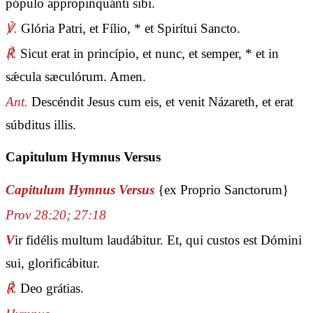
pópulo appropinquánti sibi.
℣.
Glória Patri, et Fílio, * et Spirítui Sancto.
℟.
Sicut erat in princípio, et nunc, et semper, * et in
sǽcula sæculórum. Amen.
Ant.
Descéndit Jesus cum eis, et venit Názareth, et erat
súbditus illis.
Capitulum Hymnus Versus
Capitulum Hymnus Versus
{ex Proprio Sanctorum}
Prov 28:20; 27:18
V
ir fidélis multum laudábitur. Et, qui custos est Dómini
sui, glorificábitur.
℟.
Deo grátias.