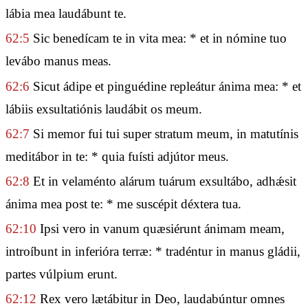
lábia mea laudábunt te.
62:5
Sic benedícam te in vita mea: * et in nómine tuo
levábo manus meas.
62:6
Sicut ádipe et pinguédine repleátur ánima mea: * et
lábiis exsultatiónis laudábit os meum.
62:7
Si memor fui tui super stratum meum, in matutínis
meditábor in te: * quia fuísti adjútor meus.
62:8
Et in velaménto alárum tuárum exsultábo, adhǽsit
ánima mea post te: * me suscépit déxtera tua.
62:10
Ipsi vero in vanum quæsiérunt ánimam meam,
introíbunt in inferióra terræ: * tradéntur in manus gládii,
partes vúlpium erunt.
62:12
Rex vero lætábitur in Deo, laudabúntur omnes