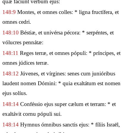
quæ fáciunt verbum ejus:
148:9
Montes, et omnes colles: * ligna fructífera, et
omnes cedri.
148:10
Béstiæ, et univérsa pécora: * serpéntes, et
vólucres pennátæ:
148:11
Reges terræ, et omnes pópuli: * príncipes, et
omnes júdices terræ.
148:12
Júvenes, et vírgines: senes cum junióribus
laudent nomen Dómini: * quia exaltátum est nomen
ejus solíus.
148:14
Conféssio ejus super cælum et terram: * et
exaltávit cornu pópuli sui.
148:14
Hymnus ómnibus sanctis ejus: * fíliis Israël,