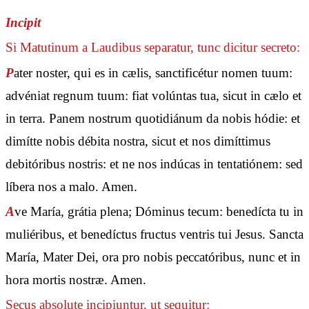
Incipit
Si Matutinum a Laudibus separatur, tunc dicitur secreto:
P
ater noster, qui es in cælis, sanctificétur nomen tuum:
advéniat regnum tuum: fiat volúntas tua, sicut in cælo et
in terra. Panem nostrum quotidiánum da nobis hódie: et
dimítte nobis débita nostra, sicut et nos dimíttimus
debitóribus nostris: et ne nos indúcas in tentatiónem: sed
líbera nos a malo. Amen.
A
ve María, grátia plena; Dóminus tecum: benedícta tu in
muliéribus, et benedíctus fructus ventris tui Jesus. Sancta
María, Mater Dei, ora pro nobis peccatóribus, nunc et in
hora mortis nostræ. Amen.
Secus absolute incipiuntur, ut sequitur: