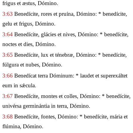
frigus et æstus, Dómino.
3:63
Benedícite, rores et pruína, Dómino: * benedícite,
gelu et frigus, Dómino.
3:64
Benedícite, glácies et nives, Dómino: * benedícite,
noctes et dies, Dómino.
3:65
Benedícite, lux et ténebræ, Dómino: * benedícite,
fúlgura et nubes, Dómino.
3:66
Benedícat terra Dóminum: * laudet et superexáltet
eum in sǽcula.
3:67
Benedícite, montes et colles, Dómino: * benedícite,
univérsa germinántia in terra, Dómino.
3:68
Benedícite, fontes, Dómino: * benedícite, mária et
flúmina, Dómino.