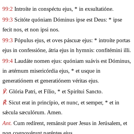
99:2
Introíte in conspéctu ejus, * in exsultatióne.
99:3
Scitóte quóniam Dóminus ipse est Deus: * ipse
fecit nos, et non ipsi nos.
99:3
Pópulus ejus, et oves páscuæ ejus: * introíte portas
ejus in confessióne, átria ejus in hymnis: confitémini illi.
99:4
Laudáte nomen ejus: quóniam suávis est Dóminus,
in ætérnum misericórdia ejus, * et usque in
generatiónem et generatiónem véritas ejus.
℣.
Glória Patri, et Fílio, * et Spirítui Sancto.
℟.
Sicut erat in princípio, et nunc, et semper, * et in
sǽcula sæculórum. Amen.
Ant.
Cum redírent, remánsit puer Jesus in Jerúsalem, et
non cognovérunt paréntes ejus.