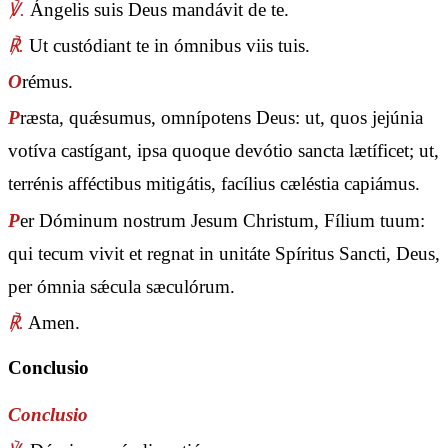
℣.
Ángelis suis Deus mandávit de te.
℟.
Ut custódiant te in ómnibus viis tuis.
O
rémus.
P
ræsta, quǽsumus, omnípotens Deus: ut, quos jejúnia
votíva castígant, ipsa quoque devótio sancta lætíficet; ut,
terrénis afféctibus mitigátis, facílius cæléstia capiámus.
P
er Dóminum nostrum Jesum Christum, Fílium tuum:
qui tecum vivit et regnat in unitáte Spíritus Sancti, Deus,
per ómnia sǽcula sæculórum.
℟.
Amen.
Conclusio
Conclusio