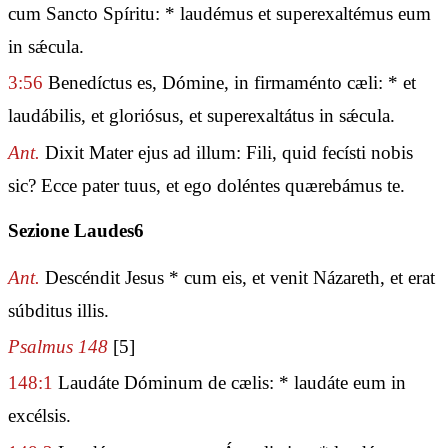
cum Sancto Spíritu: * laudémus et superexaltémus eum
in sǽcula.
3:56
Benedíctus es, Dómine, in firmaménto cæli: * et
laudábilis, et gloriósus, et superexaltátus in sǽcula.
Ant.
Dixit Mater ejus ad illum: Fili, quid fecísti nobis
sic? Ecce pater tuus, et ego doléntes quærebámus te.
Sezione Laudes6
Ant.
Descéndit Jesus * cum eis, et venit Názareth, et erat
súbditus illis.
Psalmus 148
[5]
148:1
Laudáte Dóminum de cælis: * laudáte eum in
excélsis.