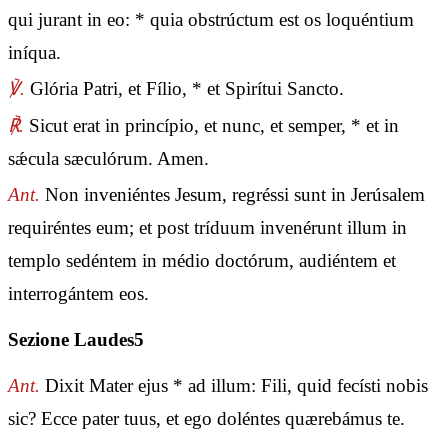
qui jurant in eo: * quia obstrúctum est os loquéntium
iníqua.
℣.
Glória Patri, et Fílio, * et Spirítui Sancto.
℟.
Sicut erat in princípio, et nunc, et semper, * et in
sǽcula sæculórum. Amen.
Ant.
Non inveniéntes Jesum, regréssi sunt in Jerúsalem
requiréntes eum; et post tríduum invenérunt illum in
templo sedéntem in médio doctórum, audiéntem et
interrogántem eos.
Sezione Laudes5
Ant.
Dixit Mater ejus * ad illum: Fili, quid fecísti nobis
sic? Ecce pater tuus, et ego doléntes quærebámus te.