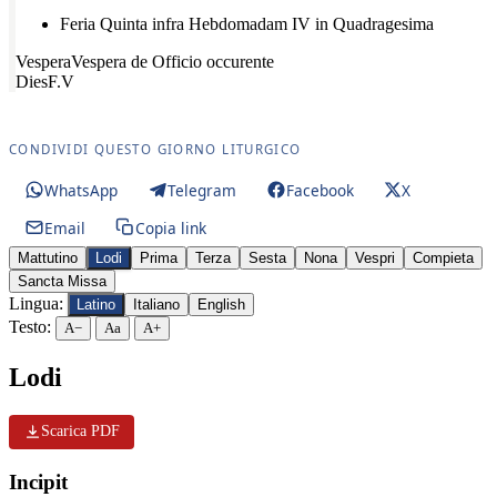
Feria Quinta infra Hebdomadam IV in Quadragesima
Vespera
Vespera de Officio occurente
Dies
F.V
CONDIVIDI QUESTO GIORNO LITURGICO
WhatsApp
Telegram
Facebook
X
Email
Copia link
Mattutino
Lodi
Prima
Terza
Sesta
Nona
Vespri
Compieta
Sancta Missa
Lingua:
Latino
Italiano
English
Testo:
A−
Aa
A+
Lodi
Scarica PDF
Incipit