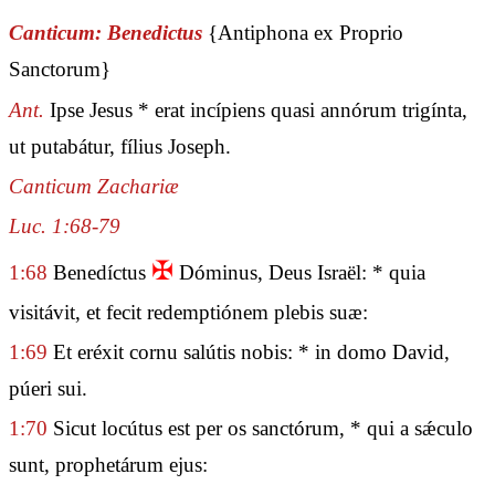
Canticum: Benedictus
{Antiphona ex Proprio
Sanctorum}
Ant.
Ipse Jesus * erat incípiens quasi annórum trigínta,
ut putabátur, fílius Joseph.
Canticum Zachariæ
Luc. 1:68-79
✠
1:68
Benedíctus
Dóminus, Deus Israël: * quia
visitávit, et fecit redemptiónem plebis suæ:
1:69
Et eréxit cornu salútis nobis: * in domo David,
púeri sui.
1:70
Sicut locútus est per os sanctórum, * qui a sǽculo
sunt, prophetárum ejus: