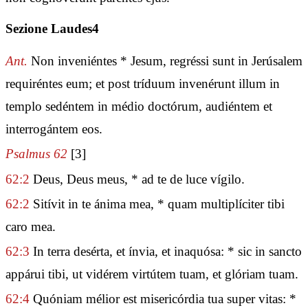
Sezione Laudes4
Ant.
Non inveniéntes * Jesum, regréssi sunt in Jerúsalem
requiréntes eum; et post tríduum invenérunt illum in
templo sedéntem in médio doctórum, audiéntem et
interrogántem eos.
Psalmus 62
[3]
62:2
Deus, Deus meus, * ad te de luce vígilo.
62:2
Sitívit in te ánima mea, * quam multiplíciter tibi
caro mea.
62:3
In terra desérta, et ínvia, et inaquósa: * sic in sancto
appárui tibi, ut vidérem virtútem tuam, et glóriam tuam.
62:4
Quóniam mélior est misericórdia tua super vitas: *