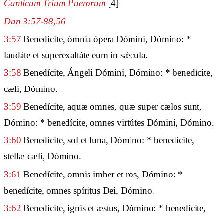
Canticum Trium Puerorum
[4]
Dan 3:57-88,56
3:57
Benedícite, ómnia ópera Dómini, Dómino: *
laudáte et superexaltáte eum in sǽcula.
3:58
Benedícite, Ángeli Dómini, Dómino: * benedícite,
cæli, Dómino.
3:59
Benedícite, aquæ omnes, quæ super cælos sunt,
Dómino: * benedícite, omnes virtútes Dómini, Dómino.
3:60
Benedícite, sol et luna, Dómino: * benedícite,
stellæ cæli, Dómino.
3:61
Benedícite, omnis imber et ros, Dómino: *
benedícite, omnes spíritus Dei, Dómino.
3:62
Benedícite, ignis et æstus, Dómino: * benedícite,