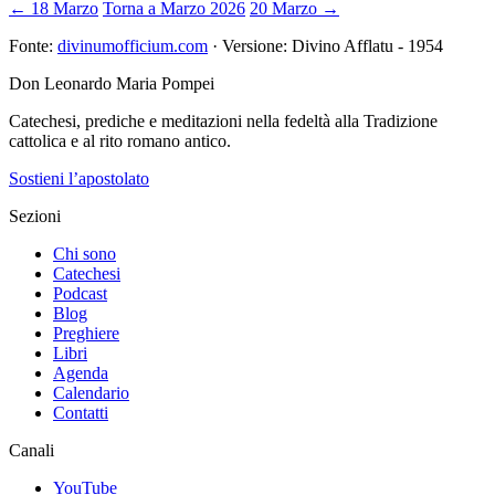
← 18 Marzo
Torna a Marzo 2026
20 Marzo →
Fonte:
divinumofficium.com
· Versione: Divino Afflatu - 1954
Don Leonardo Maria Pompei
Catechesi, prediche e meditazioni nella fedeltà alla Tradizione
cattolica e al rito romano antico.
Sostieni l’apostolato
Sezioni
Chi sono
Catechesi
Podcast
Blog
Preghiere
Libri
Agenda
Calendario
Contatti
Canali
YouTube