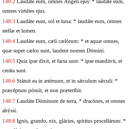
148:2
Laudáte eum, omnes Ángeli ejus: * laudáte eum,
omnes virtútes ejus.
148:3
Laudáte eum, sol et luna: * laudáte eum, omnes
stellæ et lumen.
148:4
Laudáte eum, cæli cælórum: * et aquæ omnes,
quæ super cælos sunt, laudent nomen Dómini.
148:5
Quia ipse dixit, et facta sunt: * ipse mandávit, et
creáta sunt.
148:6
Státuit ea in ætérnum, et in sǽculum sǽculi: *
præcéptum pósuit, et non præteríbit.
148:7
Laudáte Dóminum de terra, * dracónes, et omnes
abýssi.
148:8
Ignis, grando, nix, glácies, spíritus procellárum: *