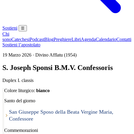
Sostieni
☰
Chi
sono
Catechesi
Podcast
Blog
Preghiere
Libri
Agenda
Calendario
Contatti
Sostieni l’apostolato
19 Marzo 2026 · Divino Afflatu (1954)
S. Joseph Sponsi B.M.V. Confessoris
Duplex I. classis
Colore liturgico:
bianco
Santo del giorno
San Giuseppe Sposo della Beata Vergine Maria,
Confessore
Commemorazioni