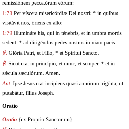
remissiónem peccatórum eórum:
1:78
Per víscera misericórdiæ Dei nostri: * in quibus
visitávit nos, óriens ex alto:
1:79
Illumináre his, qui in ténebris, et in umbra mortis
sedent: * ad dirigéndos pedes nostros in viam pacis.
℣.
Glória Patri, et Fílio, * et Spirítui Sancto.
℟.
Sicut erat in princípio, et nunc, et semper, * et in
sǽcula sæculórum. Amen.
Ant.
Ipse Jesus erat incípiens quasi annórum trigínta, ut
putabátur, fílius Joseph.
Oratio
Oratio
{ex Proprio Sanctorum}