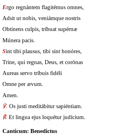
E
rgo regnántem flagitémus omnes,
Adsit ut nobis, veniámque nostris
Obtinens culpis, tríbuat supérnæ
Múnera pacis.
S
int tibi plausus, tibi sint honóres,
Trine, qui regnas, Deus, et corónas
Aureas servo tríbuis fidéli
Omne per ævum.
Amen.
℣.
Os justi meditábitur sapiéntiam.
℟.
Et lingua ejus loquétur judícium.
Canticum: Benedictus