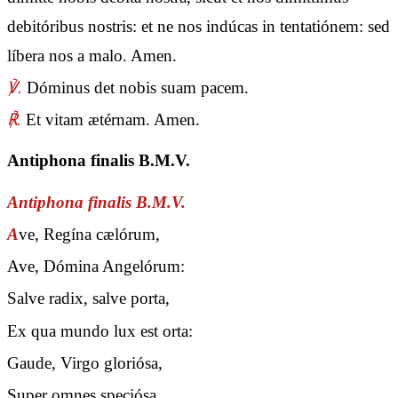
debitóribus nostris: et ne nos indúcas in tentatiónem: sed
líbera nos a malo. Amen.
℣.
Dóminus det nobis suam pacem.
℟.
Et vitam ætérnam. Amen.
Antiphona finalis B.M.V.
Antiphona finalis B.M.V.
A
ve, Regína cælórum,
Ave, Dómina Angelórum:
Salve radix, salve porta,
Ex qua mundo lux est orta:
Gaude, Virgo gloriósa,
Super omnes speciósa,