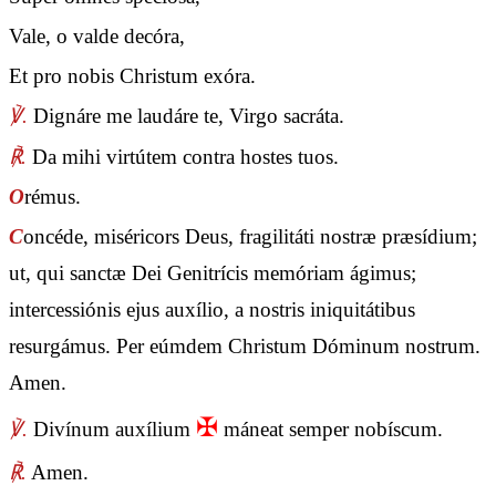
Vale, o valde decóra,
Et pro nobis Christum exóra.
℣.
Dignáre me laudáre te, Virgo sacráta.
℟.
Da mihi virtútem contra hostes tuos.
O
rémus.
C
oncéde, miséricors Deus, fragilitáti nostræ præsídium;
ut, qui sanctæ Dei Genitrícis memóriam ágimus;
intercessiónis ejus auxílio, a nostris iniquitátibus
resurgámus. Per eúmdem Christum Dóminum nostrum.
Amen.
✠
℣.
Divínum auxílium
máneat semper nobíscum.
℟.
Amen.