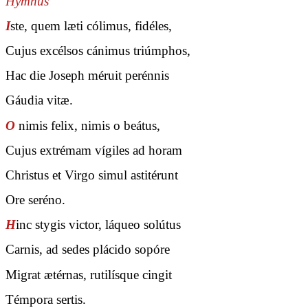
Hymnus
I
ste, quem læti cólimus, fidéles,
Cujus excélsos cánimus triúmphos,
Hac die Joseph méruit perénnis
Gáudia vitæ.
O
nimis felix, nimis o beátus,
Cujus extrémam vígiles ad horam
Christus et Virgo simul astitérunt
Ore seréno.
H
inc stygis victor, láqueo solútus
Carnis, ad sedes plácido sopóre
Migrat ætérnas, rutilísque cingit
Témpora sertis.