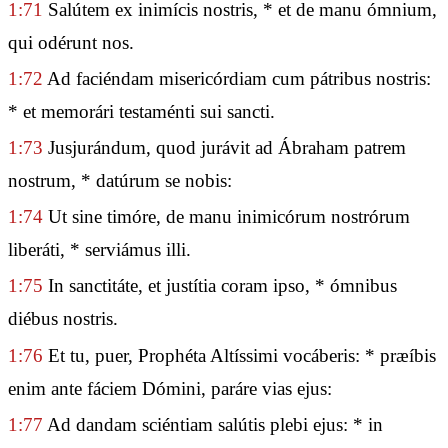
1:71
Salútem ex inimícis nostris, * et de manu ómnium,
qui odérunt nos.
1:72
Ad faciéndam misericórdiam cum pátribus nostris:
* et memorári testaménti sui sancti.
1:73
Jusjurándum, quod jurávit ad Ábraham patrem
nostrum, * datúrum se nobis:
1:74
Ut sine timóre, de manu inimicórum nostrórum
liberáti, * serviámus illi.
1:75
In sanctitáte, et justítia coram ipso, * ómnibus
diébus nostris.
1:76
Et tu, puer, Prophéta Altíssimi vocáberis: * præíbis
enim ante fáciem Dómini, paráre vias ejus:
1:77
Ad dandam sciéntiam salútis plebi ejus: * in