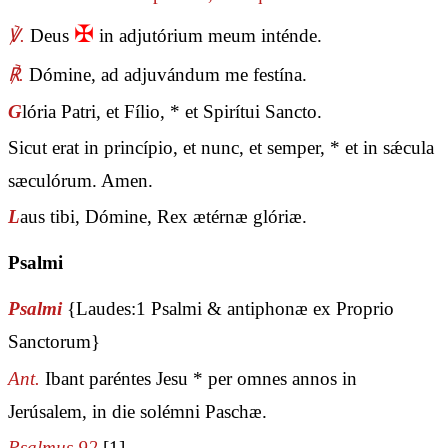
✠
℣.
Deus
in adjutórium meum inténde.
℟.
Dómine, ad adjuvándum me festína.
G
lória Patri, et Fílio, * et Spirítui Sancto.
Sicut erat in princípio, et nunc, et semper, * et in sǽcula
sæculórum. Amen.
L
aus tibi, Dómine, Rex ætérnæ glóriæ.
Psalmi
Psalmi
{Laudes:1 Psalmi & antiphonæ ex Proprio
Sanctorum}
Ant.
Ibant paréntes Jesu * per omnes annos in
Jerúsalem, in die solémni Paschæ.
Psalmus 92
[1]