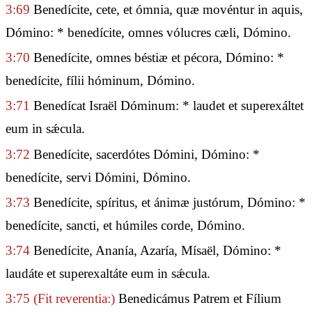
3:69
Benedícite, cete, et ómnia, quæ movéntur in aquis,
Dómino: * benedícite, omnes vólucres cæli, Dómino.
3:70
Benedícite, omnes béstiæ et pécora, Dómino: *
benedícite, fílii hóminum, Dómino.
3:71
Benedícat Israël Dóminum: * laudet et superexáltet
eum in sǽcula.
3:72
Benedícite, sacerdótes Dómini, Dómino: *
benedícite, servi Dómini, Dómino.
3:73
Benedícite, spíritus, et ánimæ justórum, Dómino: *
benedícite, sancti, et húmiles corde, Dómino.
3:74
Benedícite, Ananía, Azaría, Mísaël, Dómino: *
laudáte et superexaltáte eum in sǽcula.
3:75
(Fit reverentia:)
Benedicámus Patrem et Fílium