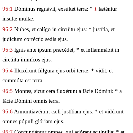
96:1
Dóminus regnávit, exsúltet terra: *
‡
læténtur
ínsulæ multæ.
96:2
Nubes, et calígo in circúitu ejus: * justítia, et
judícium corréctio sedis ejus.
96:3
Ignis ante ipsum præcédet, * et inflammábit in
circúitu inimícos ejus.
96:4
Illuxérunt fúlgura ejus orbi terræ: * vidit, et
commóta est terra.
96:5
Montes, sicut cera fluxérunt a fácie Dómini: * a
fácie Dómini omnis terra.
96:6
Annuntiavérunt cæli justítiam ejus: * et vidérunt
omnes pópuli glóriam ejus.
96:7
Confundántur omnes, qui adórant sculptília: * et