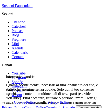
Sostieni l’apostolato
Sezioni
Chi sono
Catechesi
Podcast
Blog
Preghiere
Libri
Agenda
Calendario
Contatti
Canali
YouTube
Informativa cookie
Telegram
Spotify
Usiamo cookie tecnici, necessari al funzionamento del sito, e
Instagram
statistiche anonime senza cookie. Solo con il tuo consenso
Facebook
carichiamo contenuti multimediali di terze parti (es. video
X.com
YouTube). Puoi accettare, rifiutare o personalizzare. Dettagli
nella
Cookie Policy
e nella
Privacy Policy
.
© 2026 Don Leonardo Maria Pompei — Tutti i diritti riservati
Privacy Policy
Cookie Policy
Termini di Servizio
Gestisci cookie