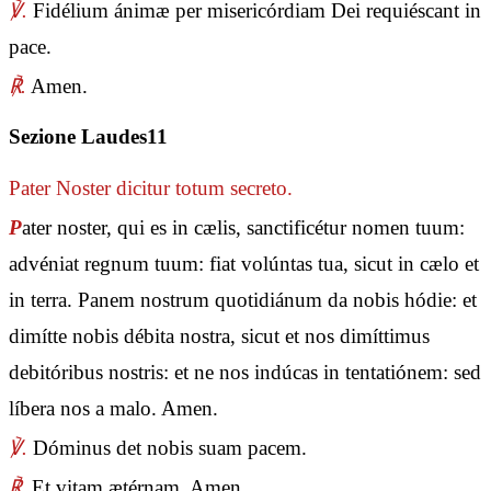
℣.
Fidélium ánimæ per misericórdiam Dei requiéscant in
pace.
℟.
Amen.
Sezione Laudes11
Pater Noster
dicitur totum secreto.
P
ater noster, qui es in cælis, sanctificétur nomen tuum:
advéniat regnum tuum: fiat volúntas tua, sicut in cælo et
in terra. Panem nostrum quotidiánum da nobis hódie: et
dimítte nobis débita nostra, sicut et nos dimíttimus
debitóribus nostris: et ne nos indúcas in tentatiónem: sed
líbera nos a malo. Amen.
℣.
Dóminus det nobis suam pacem.
℟.
Et vitam ætérnam. Amen.