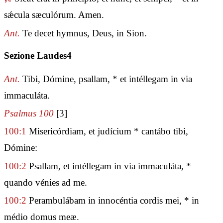
sǽcula sæculórum. Amen.
Ant.
Te decet hymnus, Deus, in Sion.
Sezione Laudes4
Ant.
Tibi, Dómine, psallam, * et intéllegam in via
immaculáta.
Psalmus 100
[3]
100:1
Misericórdiam, et judícium * cantábo tibi,
Dómine:
100:2
Psallam, et intéllegam in via immaculáta, *
quando vénies ad me.
100:2
Perambulábam in innocéntia cordis mei, * in
médio domus meæ.