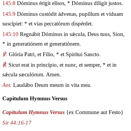
145:8
Dóminus érigit elísos, * Dóminus díligit justos.
145:9
Dóminus custódit ádvenas, pupíllum et víduam
suscípiet: * et vias peccatórum dispérdet.
145:10
Regnábit Dóminus in sǽcula, Deus tuus, Sion,
* in generatiónem et generatiónem.
℣.
Glória Patri, et Fílio, * et Spirítui Sancto.
℟.
Sicut erat in princípio, et nunc, et semper, * et in
sǽcula sæculórum. Amen.
Ant.
Laudábo Deum meum in vita mea.
Capitulum Hymnus Versus
Capitulum Hymnus Versus
{ex Commune aut Festo}
Sir 44:16-17