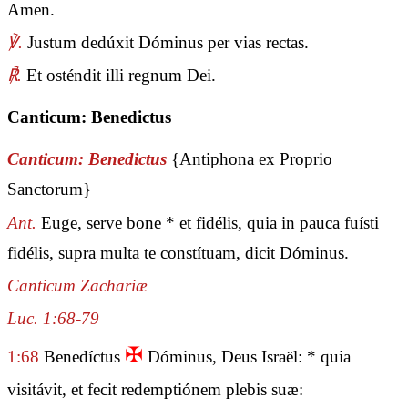
Amen.
℣.
Justum dedúxit Dóminus per vias rectas.
℟.
Et osténdit illi regnum Dei.
Canticum: Benedictus
Canticum: Benedictus
{Antiphona ex Proprio
Sanctorum}
Ant.
Euge, serve bone * et fidélis, quia in pauca fuísti
fidélis, supra multa te constítuam, dicit Dóminus.
Canticum Zachariæ
Luc. 1:68-79
✠
1:68
Benedíctus
Dóminus, Deus Israël: * quia
visitávit, et fecit redemptiónem plebis suæ: