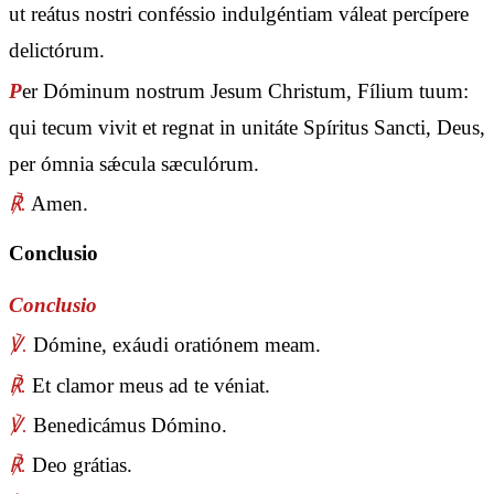
ut reátus nostri conféssio indulgéntiam váleat percípere
delictórum.
P
er Dóminum nostrum Jesum Christum, Fílium tuum:
qui tecum vivit et regnat in unitáte Spíritus Sancti, Deus,
per ómnia sǽcula sæculórum.
℟.
Amen.
Conclusio
Conclusio
℣.
Dómine, exáudi oratiónem meam.
℟.
Et clamor meus ad te véniat.
℣.
Benedicámus Dómino.
℟.
Deo grátias.