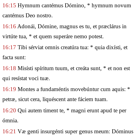
16:15
Hymnum cantémus Dómino, * hymnum novum
cantémus Deo nostro.
16:16
Adonái, Dómine, magnus es tu, et præclárus in
virtúte tua, * et quem superáre nemo potest.
16:17
Tibi sérviat omnis creatúra tua: * quia dixísti, et
facta sunt:
16:18
Misísti spíritum tuum, et creáta sunt, * et non est
qui resístat voci tuæ.
16:19
Montes a fundaméntis movebúntur cum aquis: *
petræ, sicut cera, liquéscent ante fáciem tuam.
16:20
Qui autem timent te, * magni erunt apud te per
ómnia.
16:21
Væ genti insurgénti super genus meum: Dóminus