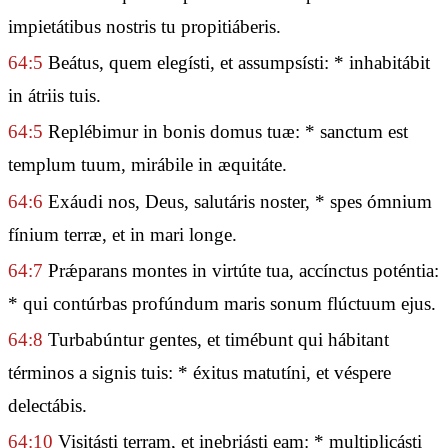
impietátibus nostris tu propitiáberis.
64:5
Beátus, quem elegísti, et assumpsísti: * inhabitábit
in átriis tuis.
64:5
Replébimur in bonis domus tuæ: * sanctum est
templum tuum, mirábile in æquitáte.
64:6
Exáudi nos, Deus, salutáris noster, * spes ómnium
fínium terræ, et in mari longe.
64:7
Prǽparans montes in virtúte tua, accínctus poténtia:
* qui contúrbas profúndum maris sonum flúctuum ejus.
64:8
Turbabúntur gentes, et timébunt qui hábitant
términos a signis tuis: * éxitus matutíni, et véspere
delectábis.
64:10
Visitásti terram, et inebriásti eam: * multiplicásti