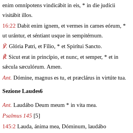
enim omnípotens vindicábit in eis, * in die judícii
visitábit illos.
16:22
Dabit enim ignem, et vermes in carnes eórum, *
ut urántur, et séntiant usque in sempitérnum.
℣.
Glória Patri, et Fílio, * et Spirítui Sancto.
℟.
Sicut erat in princípio, et nunc, et semper, * et in
sǽcula sæculórum. Amen.
Ant.
Dómine, magnus es tu, et præclárus in virtúte tua.
Sezione Laudes6
Ant.
Laudábo Deum meum * in vita mea.
Psalmus 145
[5]
145:2
Lauda, ánima mea, Dóminum, laudábo