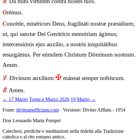
℟.
Da mihi virtútem contra hostes tuos.
O
rémus.
C
oncéde, miséricors Deus, fragilitáti nostræ præsídium;
ut, qui sanctæ Dei Genitrícis memóriam ágimus;
intercessiónis ejus auxílio, a nostris iniquitátibus
resurgámus. Per eúmdem Christum Dóminum nostrum.
Amen.
✠
℣.
Divínum auxílium
máneat semper nobíscum.
℟.
Amen.
← 17 Marzo
Torna a Marzo 2026
19 Marzo →
Fonte:
divinumofficium.com
· Versione: Divino Afflatu - 1954
Don Leonardo Maria Pompei
Catechesi, prediche e meditazioni nella fedeltà alla Tradizione
cattolica e al rito romano antico.