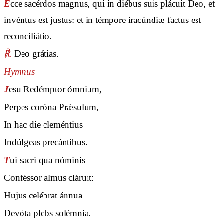
E
cce sacérdos magnus, qui in diébus suis plácuit Deo, et
invéntus est justus: et in témpore iracúndiæ factus est
reconciliátio.
℟.
Deo grátias.
Hymnus
J
esu Redémptor ómnium,
Perpes coróna Prǽsulum,
In hac die cleméntius
Indúlgeas precántibus.
T
ui sacri qua nóminis
Conféssor almus cláruit:
Hujus celébrat ánnua
Devóta plebs solémnia.