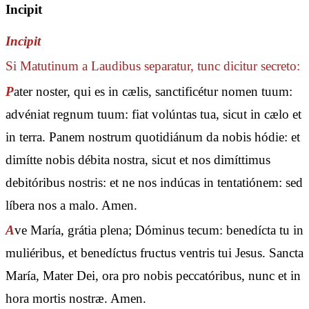
Incipit
Incipit
Si Matutinum a Laudibus separatur, tunc dicitur secreto:
P
ater noster, qui es in cælis, sanctificétur nomen tuum:
advéniat regnum tuum: fiat volúntas tua, sicut in cælo et
in terra. Panem nostrum quotidiánum da nobis hódie: et
dimítte nobis débita nostra, sicut et nos dimíttimus
debitóribus nostris: et ne nos indúcas in tentatiónem: sed
líbera nos a malo. Amen.
A
ve María, grátia plena; Dóminus tecum: benedícta tu in
muliéribus, et benedíctus fructus ventris tui Jesus. Sancta
María, Mater Dei, ora pro nobis peccatóribus, nunc et in
hora mortis nostræ. Amen.