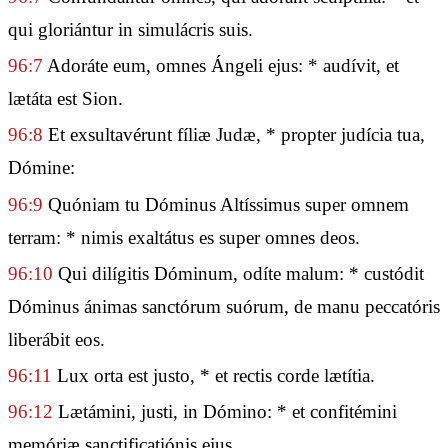
qui gloriántur in simulácris suis.
96:7
Adoráte eum, omnes Ángeli ejus: * audívit, et
lætáta est Sion.
96:8
Et exsultavérunt fíliæ Judæ, * propter judícia tua,
Dómine:
96:9
Quóniam tu Dóminus Altíssimus super omnem
terram: * nimis exaltátus es super omnes deos.
96:10
Qui dilígitis Dóminum, odíte malum: * custódit
Dóminus ánimas sanctórum suórum, de manu peccatóris
liberábit eos.
96:11
Lux orta est justo, * et rectis corde lætítia.
96:12
Lætámini, justi, in Dómino: * et confitémini
memóriæ sanctificatiónis ejus.