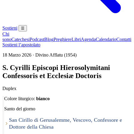
Sostieni
☰
Chi
sono
Catechesi
Podcast
Blog
Preghiere
Libri
Agenda
Calendario
Contatti
Sostieni l’apostolato
18 Marzo 2026 · Divino Afflatu (1954)
S. Cyrilli Episcopi Hierosolymitani
Confessoris et Ecclesiæ Doctoris
Duplex
Colore liturgico:
bianco
Santo del giorno
San Cirillo di Gerusalemme, Vescovo, Confessore e
Dottore della Chiesa