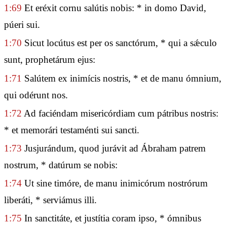
1:69
Et eréxit cornu salútis nobis: * in domo David,
púeri sui.
1:70
Sicut locútus est per os sanctórum, * qui a sǽculo
sunt, prophetárum ejus:
1:71
Salútem ex inimícis nostris, * et de manu ómnium,
qui odérunt nos.
1:72
Ad faciéndam misericórdiam cum pátribus nostris:
* et memorári testaménti sui sancti.
1:73
Jusjurándum, quod jurávit ad Ábraham patrem
nostrum, * datúrum se nobis:
1:74
Ut sine timóre, de manu inimicórum nostrórum
liberáti, * serviámus illi.
1:75
In sanctitáte, et justítia coram ipso, * ómnibus