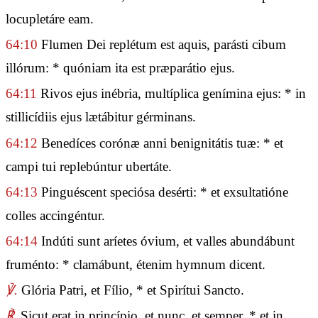
locupletáre eam.
64:10
Flumen Dei replétum est aquis, parásti cibum
illórum: * quóniam ita est præparátio ejus.
64:11
Rivos ejus inébria, multíplica genímina ejus: * in
stillicídiis ejus lætábitur gérminans.
64:12
Benedíces corónæ anni benignitátis tuæ: * et
campi tui replebúntur ubertáte.
64:13
Pinguéscent speciósa desérti: * et exsultatióne
colles accingéntur.
64:14
Indúti sunt aríetes óvium, et valles abundábunt
fruménto: * clamábunt, étenim hymnum dicent.
℣.
Glória Patri, et Fílio, * et Spirítui Sancto.
℟.
Sicut erat in princípio, et nunc, et semper, * et in