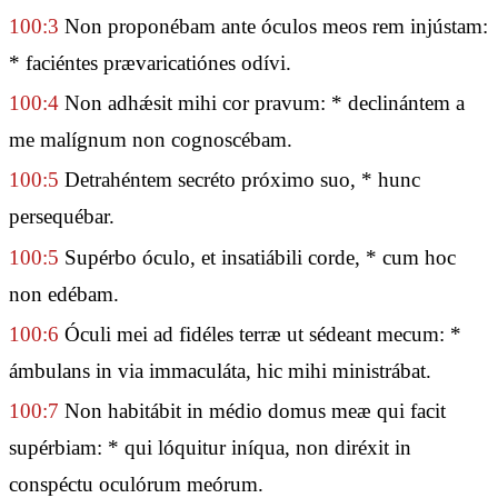
100:3
Non proponébam ante óculos meos rem injústam:
* faciéntes prævaricatiónes odívi.
100:4
Non adhǽsit mihi cor pravum: * declinántem a
me malígnum non cognoscébam.
100:5
Detrahéntem secréto próximo suo, * hunc
persequébar.
100:5
Supérbo óculo, et insatiábili corde, * cum hoc
non edébam.
100:6
Óculi mei ad fidéles terræ ut sédeant mecum: *
ámbulans in via immaculáta, hic mihi ministrábat.
100:7
Non habitábit in médio domus meæ qui facit
supérbiam: * qui lóquitur iníqua, non diréxit in
conspéctu oculórum meórum.