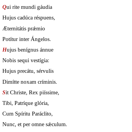
Q
ui rite mundi gáudia
Hujus cadúca réspuens,
Æternitátis prǽmio
Potítur inter Ángelos.
H
ujus benígnus ánnue
Nobis sequi vestígia:
Hujus precátu, sérvulis
Dimítte noxam críminis.
S
it Christe, Rex piíssime,
Tibi, Patríque glória,
Cum Spíritu Paráclito,
Nunc, et per omne sǽculum.