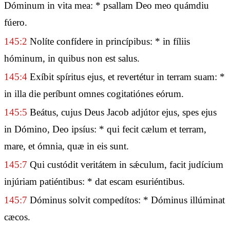
Dóminum in vita mea: * psallam Deo meo quámdiu
fúero.
145:2
Nolíte confídere in princípibus: * in fíliis
hóminum, in quibus non est salus.
145:4
Exíbit spíritus ejus, et revertétur in terram suam: *
in illa die períbunt omnes cogitatiónes eórum.
145:5
Beátus, cujus Deus Jacob adjútor ejus, spes ejus
in Dómino, Deo ipsíus: * qui fecit cælum et terram,
mare, et ómnia, quæ in eis sunt.
145:7
Qui custódit veritátem in sǽculum, facit judícium
injúriam patiéntibus: * dat escam esuriéntibus.
145:7
Dóminus solvit compedítos: * Dóminus illúminat
cæcos.