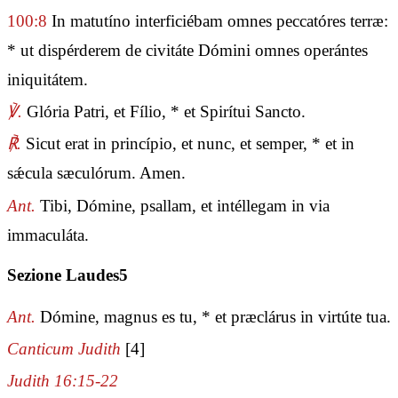
100:8
In matutíno interficiébam omnes peccatóres terræ:
* ut dispérderem de civitáte Dómini omnes operántes
iniquitátem.
℣.
Glória Patri, et Fílio, * et Spirítui Sancto.
℟.
Sicut erat in princípio, et nunc, et semper, * et in
sǽcula sæculórum. Amen.
Ant.
Tibi, Dómine, psallam, et intéllegam in via
immaculáta.
Sezione Laudes5
Ant.
Dómine, magnus es tu, * et præclárus in virtúte tua.
Canticum Judith
[4]
Judith 16:15-22