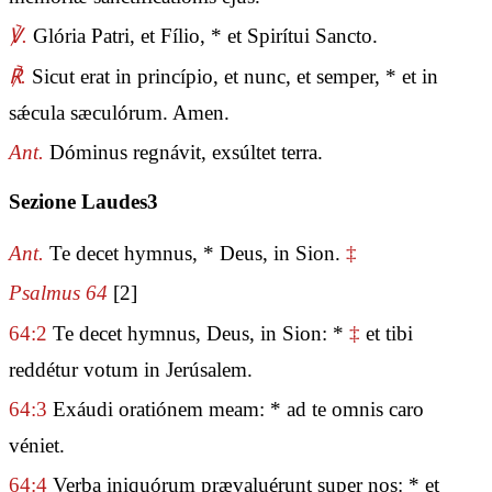
℣.
Glória Patri, et Fílio, * et Spirítui Sancto.
℟.
Sicut erat in princípio, et nunc, et semper, * et in
sǽcula sæculórum. Amen.
Ant.
Dóminus regnávit, exsúltet terra.
Sezione Laudes3
Ant.
Te decet hymnus, * Deus, in Sion.
‡
Psalmus 64
[2]
64:2
Te decet hymnus, Deus, in Sion: *
‡
et tibi
reddétur votum in Jerúsalem.
64:3
Exáudi oratiónem meam: * ad te omnis caro
véniet.
64:4
Verba iniquórum prævaluérunt super nos: * et