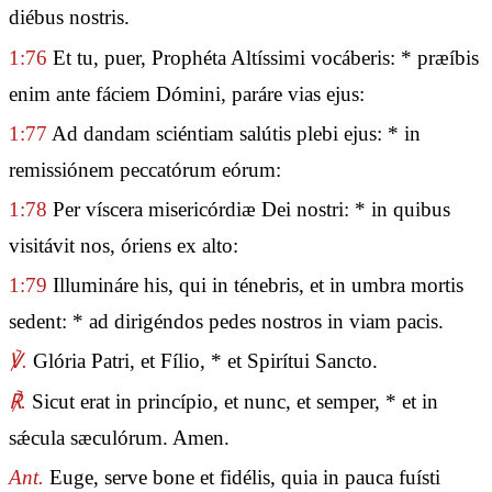
diébus nostris.
1:76
Et tu, puer, Prophéta Altíssimi vocáberis: * præíbis
enim ante fáciem Dómini, paráre vias ejus:
1:77
Ad dandam sciéntiam salútis plebi ejus: * in
remissiónem peccatórum eórum:
1:78
Per víscera misericórdiæ Dei nostri: * in quibus
visitávit nos, óriens ex alto:
1:79
Illumináre his, qui in ténebris, et in umbra mortis
sedent: * ad dirigéndos pedes nostros in viam pacis.
℣.
Glória Patri, et Fílio, * et Spirítui Sancto.
℟.
Sicut erat in princípio, et nunc, et semper, * et in
sǽcula sæculórum. Amen.
Ant.
Euge, serve bone et fidélis, quia in pauca fuísti