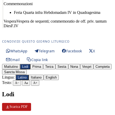
Commemorazioni
Feria Quarta infra Hebdomadam IV in Quadragesima
Vespera
Vespera de sequenti; commemoratio de off. priv. tantum
Dies
F.IV
CONDIVIDI QUESTO GIORNO LITURGICO
WhatsApp
Telegram
Facebook
X
Email
Copia link
Mattutino
Lodi
Prima
Terza
Sesta
Nona
Vespri
Compieta
Sancta Missa
Lingua:
Latino
Italiano
English
Testo:
A−
Aa
A+
Lodi
Scarica PDF