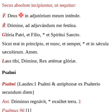
Secus absolute incipiuntur, ut sequitur:
✠
℣.
Deus
in adjutórium meum inténde.
℟.
Dómine, ad adjuvándum me festína.
G
lória Patri, et Fílio, * et Spirítui Sancto.
Sicut erat in princípio, et nunc, et semper, * et in sǽcula
sæculórum. Amen.
L
aus tibi, Dómine, Rex ætérnæ glóriæ.
Psalmi
Psalmi
{Laudes:1 Psalmi & antiphonæ ex Psalterio
secundum diem}
Ant.
Dóminus regnávit, * exsúltet terra.
‡
Psalmus 96
[1]