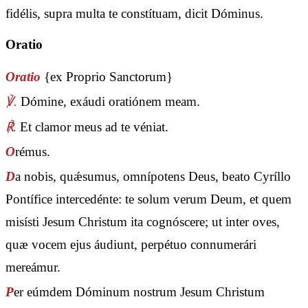
fidélis, supra multa te constítuam, dicit Dóminus.
Oratio
Oratio
{ex Proprio Sanctorum}
℣.
Dómine, exáudi oratiónem meam.
℟.
Et clamor meus ad te véniat.
O
rémus.
D
a nobis, quǽsumus, omnípotens Deus, beato Cyríllo
Pontífice intercedénte: te solum verum Deum, et quem
misísti Jesum Christum ita cognóscere; ut inter oves,
quæ vocem ejus áudiunt, perpétuo connumerári
mereámur.
P
er eúmdem Dóminum nostrum Jesum Christum