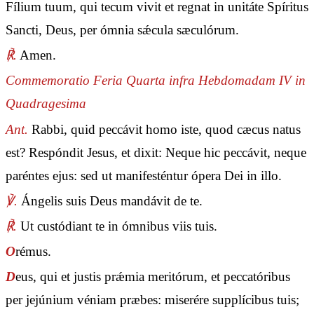
Fílium tuum, qui tecum vivit et regnat in unitáte Spíritus
Sancti, Deus, per ómnia sǽcula sæculórum.
℟.
Amen.
Commemoratio Feria Quarta infra Hebdomadam IV in
Quadragesima
Ant.
Rabbi, quid peccávit homo iste, quod cæcus natus
est? Respóndit Jesus, et dixit: Neque hic peccávit, neque
paréntes ejus: sed ut manifesténtur ópera Dei in illo.
℣.
Ángelis suis Deus mandávit de te.
℟.
Ut custódiant te in ómnibus viis tuis.
O
rémus.
D
eus, qui et justis prǽmia meritórum, et peccatóribus
per jejúnium véniam præbes: miserére supplícibus tuis;