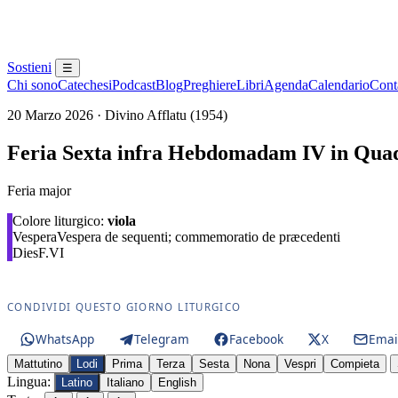
Sostieni
☰
Chi sono
Catechesi
Podcast
Blog
Preghiere
Libri
Agenda
Calendario
Conta
20 Marzo 2026 · Divino Afflatu (1954)
Feria Sexta infra Hebdomadam IV in Qua
Feria major
Colore liturgico:
viola
Vespera
Vespera de sequenti; commemoratio de præcedenti
Dies
F.VI
CONDIVIDI QUESTO GIORNO LITURGICO
WhatsApp
Telegram
Facebook
X
Emai
Mattutino
Lodi
Prima
Terza
Sesta
Nona
Vespri
Compieta
Lingua:
Latino
Italiano
English