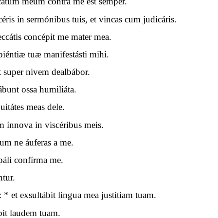
átum meum contra me est semper.
céris in sermónibus tuis, et vincas cum judicáris.
eccátis concépit me mater mea.
apiéntiæ tuæ manifestásti mihi.
 super nivem dealbábor.
ábunt ossa humiliáta.
uitátes meas dele.
 ínnova in viscéribus meis.
uum ne áuferas a me.
ipáli confírma me.
ntur.
* et exsultábit lingua mea justítiam tuam.
bit laudem tuam.