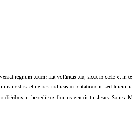
advéniat regnum tuum: fiat volúntas tua, sicut in cælo et i
óribus nostris: et ne nos indúcas in tentatiónem: sed líbera
uliéribus, et benedíctus fructus ventris tui Jesus. Sancta M