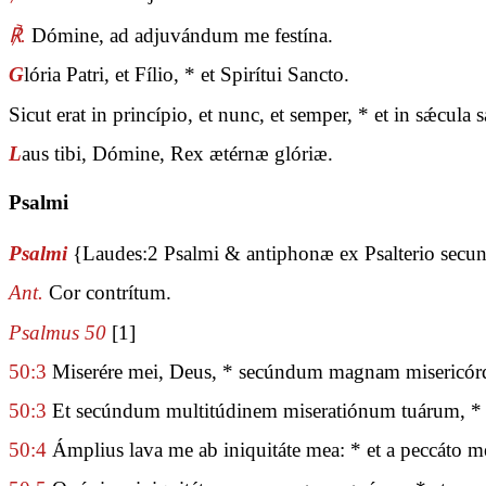
℟.
Dómine, ad adjuvándum me festína.
G
lória Patri, et Fílio, * et Spirítui Sancto.
Sicut erat in princípio, et nunc, et semper, * et in sǽcul
L
aus tibi, Dómine, Rex ætérnæ glóriæ.
Psalmi
Psalmi
{Laudes:2 Psalmi & antiphonæ ex Psalterio sec
Ant.
Cor contrítum.
Psalmus 50
[1]
50:3
Miserére mei, Deus, * secúndum magnam misericór
50:3
Et secúndum multitúdinem miseratiónum tuárum, * 
50:4
Ámplius lava me ab iniquitáte mea: * et a peccáto