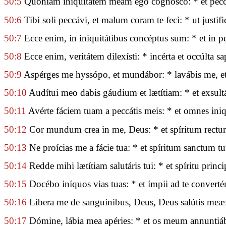
50:5
Quóniam iniquitátem meam ego cognósco: * et pecc
50:6
Tibi soli peccávi, et malum coram te feci: * ut justifi
50:7
Ecce enim, in iniquitátibus concéptus sum: * et in p
50:8
Ecce enim, veritátem dilexísti: * incérta et occúlta s
50:9
Aspérges me hyssópo, et mundábor: * lavábis me, et
50:10
Audítui meo dabis gáudium et lætítiam: * et exsult
50:11
Avérte fáciem tuam a peccátis meis: * et omnes iniq
50:12
Cor mundum crea in me, Deus: * et spíritum rectum
50:13
Ne proícias me a fácie tua: * et spíritum sanctum t
50:14
Redde mihi lætítiam salutáris tui: * et spíritu princ
50:15
Docébo iníquos vias tuas: * et ímpii ad te converté
50:16
Líbera me de sanguínibus, Deus, Deus salútis meæ: 
50:17
Dómine, lábia mea apéries: * et os meum annuntiá