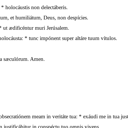
* holocáustis non delectáberis.
ítum, et humiliátum, Deus, non despícies.
 ut ædificéntur muri Jerúsalem.
 holocáusta: * tunc impónent super altáre tuum vítulos.
cula sæculórum. Amen.
ecratiónem meam in veritáte tua: * exáudi me in tua justí
 justificábitur in conspéctu tuo omnis vivens.