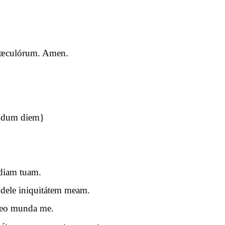
a sæculórum. Amen.
undum diem}
diam tuam.
dele iniquitátem meam.
 meo munda me.