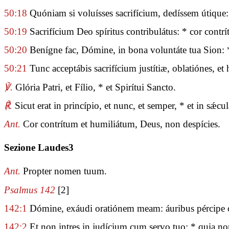
50:18
Quóniam si voluísses sacrifícium, dedíssem útique: 
50:19
Sacrifícium Deo spíritus contribulátus: * cor contr
50:20
Benígne fac, Dómine, in bona voluntáte tua Sion: *
50:21
Tunc acceptábis sacrifícium justítiæ, oblatiónes, et
℣.
Glória Patri, et Fílio, * et Spirítui Sancto.
℟.
Sicut erat in princípio, et nunc, et semper, * et in sǽ
Ant.
Cor contrítum et humiliátum, Deus, non despícies.
Sezione Laudes3
Ant.
Propter nomen tuum.
Psalmus 142
[2]
142:1
Dómine, exáudi oratiónem meam: áuribus pércipe obs
142:2
Et non intres in judícium cum servo tuo: * quia non