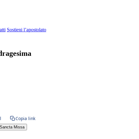
tti
Sostieni l’apostolato
dragesima
l
Copia link
Sancta Missa