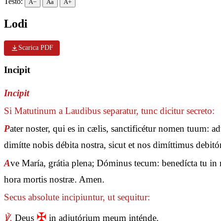
Testo:
A−
Aa
A+
Lodi
Scarica PDF
Incipit
Incipit
Si Matutinum a Laudibus separatur, tunc dicitur secreto:
P
ater noster, qui es in cælis, sanctificétur nomen tuum: 
dimítte nobis débita nostra, sicut et nos dimíttimus debit
A
ve María, grátia plena; Dóminus tecum: benedícta tu in m
hora mortis nostræ. Amen.
Secus absolute incipiuntur, ut sequitur:
✠
℣.
Deus
in adjutórium meum inténde.