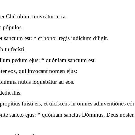
per Chérubim, moveátur terra.
s pópulos.
sanctum est: * et honor regis judícium díligit.
 tu fecísti.
llum pedum ejus: * quóniam sanctum est.
ter eos, qui ínvocant nomen ejus:
olúmna nubis loquebátur ad eos.
dit illis.
ropítius fuísti eis, et ulcíscens in omnes adinventiónes eó
te sancto ejus: * quóniam sanctus Dóminus, Deus noster.