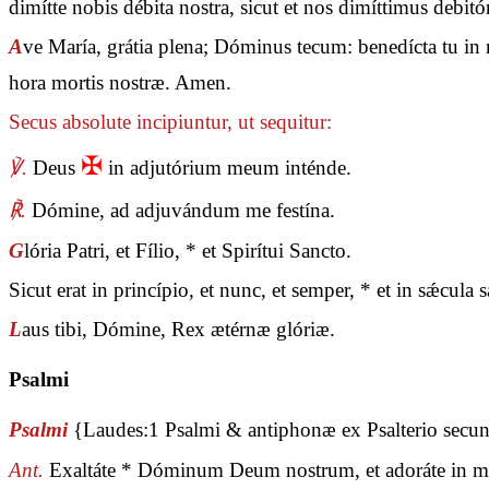
dimítte nobis débita nostra, sicut et nos dimíttimus debit
A
ve María, grátia plena; Dóminus tecum: benedícta tu in m
hora mortis nostræ. Amen.
Secus absolute incipiuntur, ut sequitur:
✠
℣.
Deus
in adjutórium meum inténde.
℟.
Dómine, ad adjuvándum me festína.
G
lória Patri, et Fílio, * et Spirítui Sancto.
Sicut erat in princípio, et nunc, et semper, * et in sǽcul
L
aus tibi, Dómine, Rex ætérnæ glóriæ.
Psalmi
Psalmi
{Laudes:1 Psalmi & antiphonæ ex Psalterio sec
Ant.
Exaltáte * Dóminum Deum nostrum, et adoráte in mo