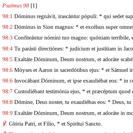
Psalmus 98
[1]
98:1
Dóminus regnávit, irascántur pópuli: * qui sedet su
98:2
Dóminus in Sion magnus: * et excélsus super omne
98:3
Confiteántur nómini tuo magno: quóniam terríbile, et 
98:4
Tu parásti directiónes: * judícium et justítiam in Jacob
98:5
Exaltáte Dóminum, Deum nostrum, et adoráte scabé
98:6
Móyses et Aaron in sacerdótibus ejus: * et Sámuel in
98:6
Invocábant Dóminum, et ipse exaudiébat eos: * in c
98:7
Custodiébant testimónia ejus, * et præcéptum quod de
98:8
Dómine, Deus noster, tu exaudiébas eos: * Deus, tu p
98:9
Exaltáte Dóminum, Deum nostrum, et adoráte in mon
℣.
Glória Patri, et Fílio, * et Spirítui Sancto.