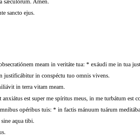
cula sæculórum. Amen.
e sancto ejus.
ecratiónem meam in veritáte tua: * exáudi me in tua justí
 justificábitur in conspéctu tuo omnis vivens.
iávit in terra vitam meam.
t anxiátus est super me spíritus meus, in me turbátum est 
nibus opéribus tuis: * in factis mánuum tuárum meditába
sine aqua tibi.
us.