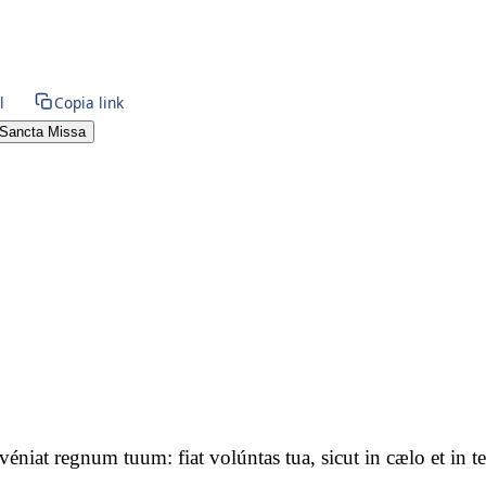
l
Copia link
Sancta Missa
advéniat regnum tuum: fiat volúntas tua, sicut in cælo et i