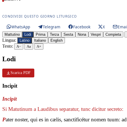
CONDIVIDI QUESTO GIORNO LITURGICO
WhatsApp
Telegram
Facebook
X
Emai
Mattutino
Lodi
Prima
Terza
Sesta
Nona
Vespri
Compieta
Lingua:
Latino
Italiano
English
Testo:
A−
Aa
A+
Lodi
Scarica PDF
Incipit
Incipit
Si Matutinum a Laudibus separatur, tunc dicitur secreto:
P
ater noster, qui es in cælis, sanctificétur nomen tuum: 