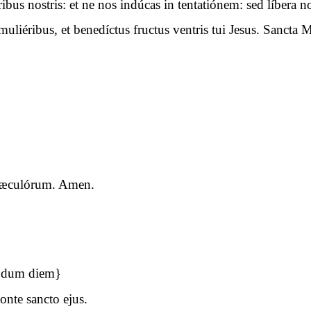
óribus nostris: et ne nos indúcas in tentatiónem: sed líbera
uliéribus, et benedíctus fructus ventris tui Jesus. Sancta M
a sæculórum. Amen.
undum diem}
nte sancto ejus.