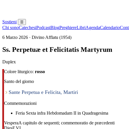
Sostieni
☰
Chi sono
Catechesi
Podcast
Blog
Preghiere
Libri
Agenda
Calendario
Conta
6 Marzo 2026 · Divino Afflatu (1954)
Ss. Perpetuæ et Felicitatis Martyrum
Duplex
Colore liturgico:
rosso
Santo del giorno
Sante Perpetua e Felicita, Martiri
Commemorazioni
Feria Sexta infra Hebdomadam II in Quadragesima
Vespera
A capitulo de sequenti; commemoratio de præcedenti
Dies
F.VI