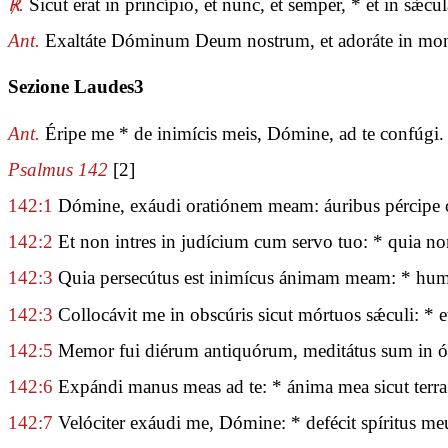
℟.
Sicut erat in princípio, et nunc, et semper, * et in sǽ
Ant.
Exaltáte Dóminum Deum nostrum, et adoráte in mont
Sezione Laudes3
Ant.
Éripe me * de inimícis meis, Dómine, ad te confúgi.
Psalmus 142
[2]
142:1
Dómine, exáudi oratiónem meam: áuribus pércipe obs
142:2
Et non intres in judícium cum servo tuo: * quia non
142:3
Quia persecútus est inimícus ánimam meam: * humil
142:3
Collocávit me in obscúris sicut mórtuos sǽculi: * e
142:5
Memor fui diérum antiquórum, meditátus sum in óm
142:6
Expándi manus meas ad te: * ánima mea sicut terra 
142:7
Velóciter exáudi me, Dómine: * defécit spíritus me