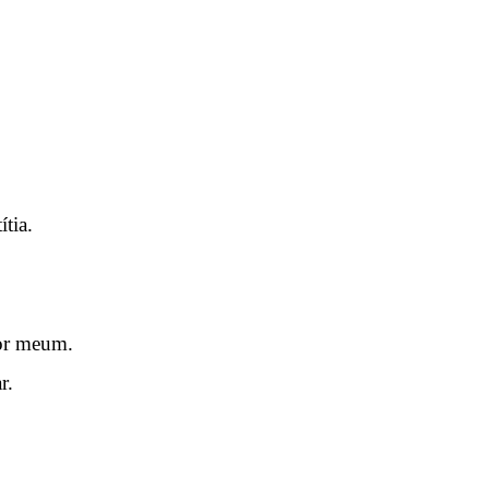
tia.
cor meum.
r.