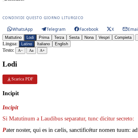
CONDIVIDI QUESTO GIORNO LITURGICO
WhatsApp
Telegram
Facebook
X
Emai
Mattutino
Lodi
Prima
Terza
Sesta
Nona
Vespri
Compieta
Lingua:
Latino
Italiano
English
Testo:
A−
Aa
A+
Lodi
Scarica PDF
Incipit
Incipit
Si Matutinum a Laudibus separatur, tunc dicitur secreto:
P
ater noster, qui es in cælis, sanctificétur nomen tuum: 