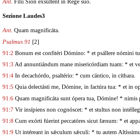
Ant.
Fílii Sion exsúltent in Rege suo.
Sezione Laudes3
Ant.
Quam magnificáta.
Psalmus 91
[2]
91:2
Bonum est confitéri Dómino: * et psállere nómini tu
91:3
Ad annuntiándum mane misericórdiam tuam: * et ve
91:4
In decachórdo, psaltério: * cum cántico, in cíthara.
91:5
Quia delectásti me, Dómine, in factúra tua: * et in
91:6
Quam magnificáta sunt ópera tua, Dómine! * nimis p
91:7
Vir insípiens non cognóscet: * et stultus non intélle
91:8
Cum exórti fúerint peccatóres sicut fænum: * et appa
91:9
Ut intéreant in sǽculum sǽculi: * tu autem Altíssi