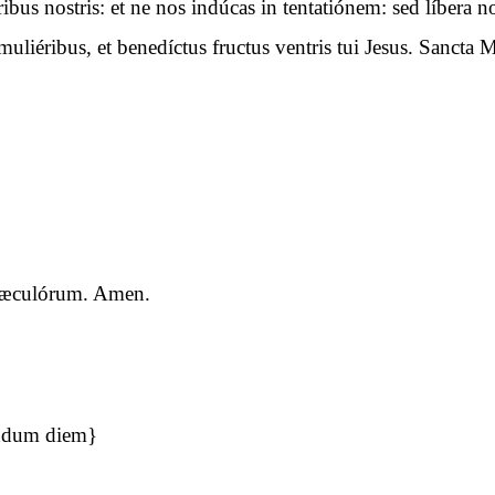
óribus nostris: et ne nos indúcas in tentatiónem: sed líbera
uliéribus, et benedíctus fructus ventris tui Jesus. Sancta M
a sæculórum. Amen.
undum diem}