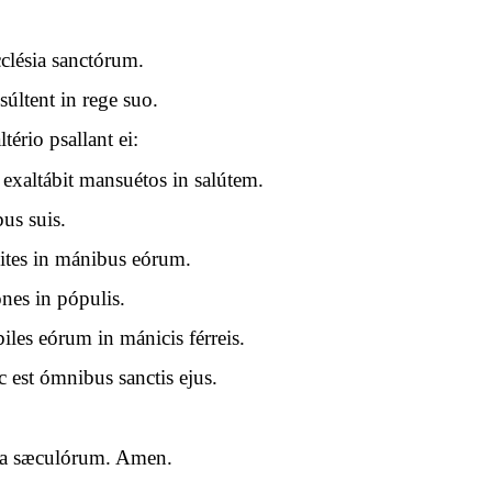
clésia sanctórum.
xsúltent in rege suo.
ério psallant ei:
exaltábit mansuétos in salútem.
bus suis.
pites in mánibus eórum.
nes in pópulis.
les eórum in mánicis férreis.
c est ómnibus sanctis ejus.
cula sæculórum. Amen.