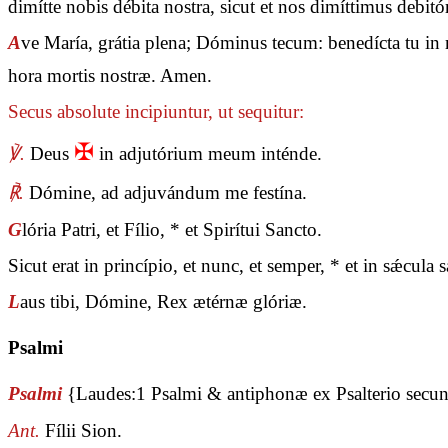
dimítte nobis débita nostra, sicut et nos dimíttimus debit
A
ve María, grátia plena; Dóminus tecum: benedícta tu in m
hora mortis nostræ. Amen.
Secus absolute incipiuntur, ut sequitur:
✠
℣.
Deus
in adjutórium meum inténde.
℟.
Dómine, ad adjuvándum me festína.
G
lória Patri, et Fílio, * et Spirítui Sancto.
Sicut erat in princípio, et nunc, et semper, * et in sǽcul
L
aus tibi, Dómine, Rex ætérnæ glóriæ.
Psalmi
Psalmi
{Laudes:1 Psalmi & antiphonæ ex Psalterio sec
Ant.
Fílii Sion.