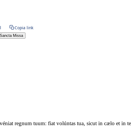
l
Copia link
Sancta Missa
advéniat regnum tuum: fiat volúntas tua, sicut in cælo et i