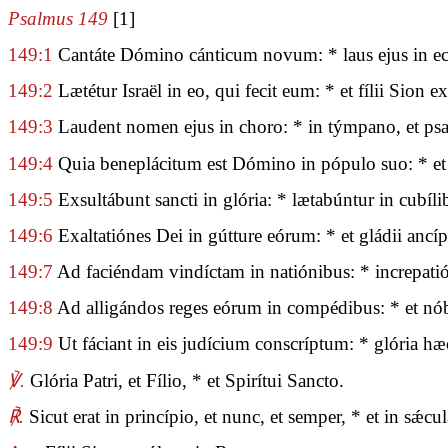
Psalmus 149
[1]
149:1
Cantáte Dómino cánticum novum: * laus ejus in ec
149:2
Lætétur Israël in eo, qui fecit eum: * et fílii Sion e
149:3
Laudent nomen ejus in choro: * in týmpano, et psalt
149:4
Quia beneplácitum est Dómino in pópulo suo: * et 
149:5
Exsultábunt sancti in glória: * lætabúntur in cubíli
149:6
Exaltatiónes Dei in gútture eórum: * et gládii ancí
149:7
Ad faciéndam vindíctam in natiónibus: * increpatió
149:8
Ad alligándos reges eórum in compédibus: * et nóbi
149:9
Ut fáciant in eis judícium conscríptum: * glória hæ
℣.
Glória Patri, et Fílio, * et Spirítui Sancto.
℟.
Sicut erat in princípio, et nunc, et semper, * et in sǽ