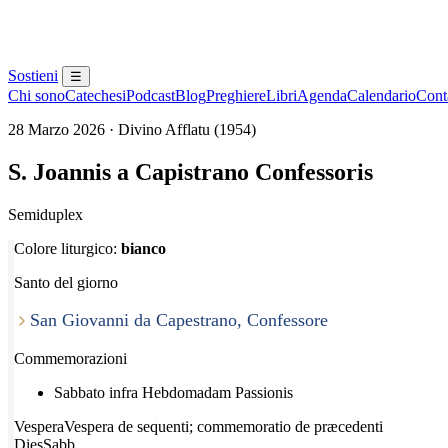
Sostieni
☰
Chi sono
Catechesi
Podcast
Blog
Preghiere
Libri
Agenda
Calendario
Conta
28 Marzo 2026 · Divino Afflatu (1954)
S. Joannis a Capistrano Confessoris
Semiduplex
Colore liturgico:
bianco
Santo del giorno
San Giovanni da Capestrano, Confessore
Commemorazioni
Sabbato infra Hebdomadam Passionis
Vespera
Vespera de sequenti; commemoratio de præcedenti
Dies
Sabb.