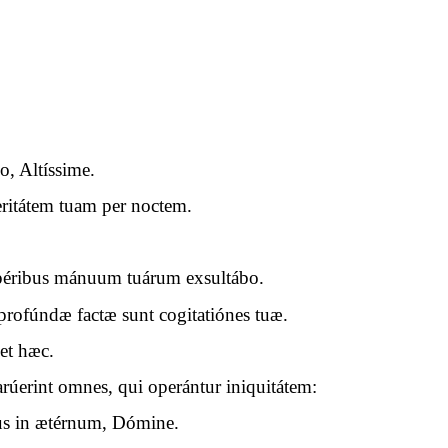
o, Altíssime.
ritátem tuam per noctem.
 opéribus mánuum tuárum exsultábo.
rofúndæ factæ sunt cogitatiónes tuæ.
get hæc.
rúerint omnes, qui operántur iniquitátem:
mus in ætérnum, Dómine.