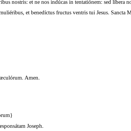
óribus nostris: et ne nos indúcas in tentatiónem: sed líbera
uliéribus, et benedíctus fructus ventris tui Jesus. Sancta M
a sæculórum. Amen.
torum}
esponsátam Joseph.