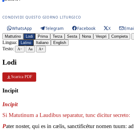
CONDIVIDI QUESTO GIORNO LITURGICO
WhatsApp
Telegram
Facebook
X
Emai
Mattutino
Lodi
Prima
Terza
Sesta
Nona
Vespri
Compieta
Lingua:
Latino
Italiano
English
Testo:
A−
Aa
A+
Lodi
Scarica PDF
Incipit
Incipit
Si Matutinum a Laudibus separatur, tunc dicitur secreto:
P
ater noster, qui es in cælis, sanctificétur nomen tuum: 