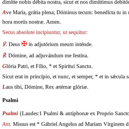
dimítte nobis débita nostra, sicut et nos dimíttimus debit
A
ve María, grátia plena; Dóminus tecum: benedícta tu in m
hora mortis nostræ. Amen.
Secus absolute incipiuntur, ut sequitur:
✠
℣.
Deus
in adjutórium meum inténde.
℟.
Dómine, ad adjuvándum me festína.
G
lória Patri, et Fílio, * et Spirítui Sancto.
Sicut erat in princípio, et nunc, et semper, * et in sǽcul
L
aus tibi, Dómine, Rex ætérnæ glóriæ.
Psalmi
Psalmi
{Laudes:1 Psalmi & antiphonæ ex Proprio Sanc
Ant.
Missus est * Gábriel Angelus ad Maríam Vírginem d