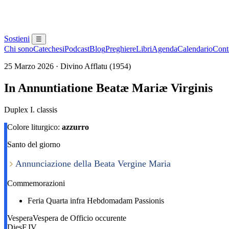
Sostieni
☰
Chi sono
Catechesi
Podcast
Blog
Preghiere
Libri
Agenda
Calendario
Conta
25 Marzo 2026 · Divino Afflatu (1954)
In Annuntiatione Beatæ Mariæ Virginis
Duplex I. classis
Colore liturgico:
azzurro
Santo del giorno
Annunciazione della Beata Vergine Maria
Commemorazioni
Feria Quarta infra Hebdomadam Passionis
Vespera
Vespera de Officio occurente
Dies
F.IV