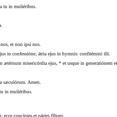
 tu in muliéribus.
a.
nos, et non ipsi nos.
us in confessióne, átria ejus in hymnis: confitémini illi.
ætérnum misericórdia ejus, * et usque in generatiónem et 
cula sæculórum. Amen.
u in muliéribus.
ecce concípies et páries fílium.