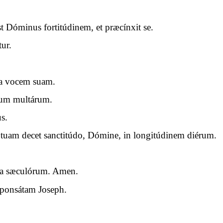
t Dóminus fortitúdinem, et præcínxit se.
ur.
na vocem suam.
rum multárum.
s.
 tuam decet sanctitúdo, Dómine, in longitúdinem diérum.
cula sæculórum. Amen.
sponsátam Joseph.