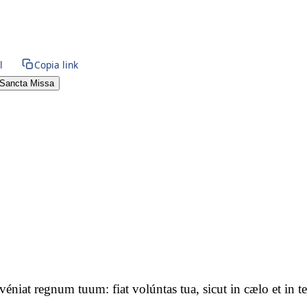
l
Copia link
Sancta Missa
advéniat regnum tuum: fiat volúntas tua, sicut in cælo et i