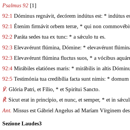
Psalmus 92
[1]
92:1
Dóminus regnávit, decórem indútus est: * indútus es
92:1
Étenim firmávit orbem terræ, * qui non commovébit
92:2
Paráta sedes tua ex tunc: * a sǽculo tu es.
92:3
Elevavérunt flúmina, Dómine: * elevavérunt flúmi
92:3
Elevavérunt flúmina fluctus suos, * a vócibus aquá
92:4
Mirábiles elatiónes maris: * mirábilis in altis Dóminu
92:5
Testimónia tua credibília facta sunt nimis: * domum
℣.
Glória Patri, et Fílio, * et Spirítui Sancto.
℟.
Sicut erat in princípio, et nunc, et semper, * et in sǽ
Ant.
Missus est Gábriel Angelus ad Maríam Vírginem de
Sezione Laudes3