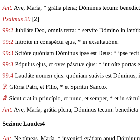
Ant.
Ave, María, * grátia plena; Dóminus tecum: benedícta
Psalmus 99
[2]
99:2
Jubiláte Deo, omnis terra: * servíte Dómino in lætíti
99:2
Introíte in conspéctu ejus, * in exsultatióne.
99:3
Scitóte quóniam Dóminus ipse est Deus: * ipse fecit 
99:3
Pópulus ejus, et oves páscuæ ejus: * introíte portas ej
99:4
Laudáte nomen ejus: quóniam suávis est Dóminus, in 
℣.
Glória Patri, et Fílio, * et Spirítui Sancto.
℟.
Sicut erat in princípio, et nunc, et semper, * et in sǽ
Ant.
Ave, María, grátia plena; Dóminus tecum: benedícta t
Sezione Laudes4
Ant.
Ne tímeas, María, * invenísti grátiam apud Dóminum: 