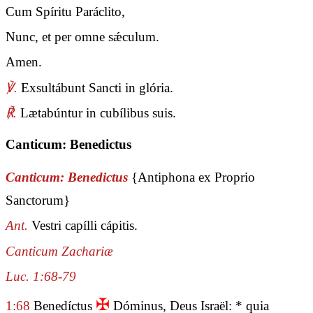
Cum Spíritu Paráclito,
Nunc, et per omne sǽculum.
Amen.
℣.
Exsultábunt Sancti in glória.
℟.
Lætabúntur in cubílibus suis.
Canticum: Benedictus
Canticum: Benedictus
{Antiphona ex Proprio
Sanctorum}
Ant.
Vestri capílli cápitis.
Canticum Zachariæ
Luc. 1:68-79
✠
1:68
Benedíctus
Dóminus, Deus Israël: * quia