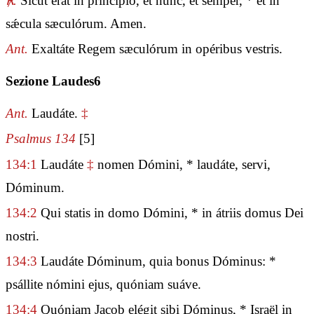
℟.
Sicut erat in princípio, et nunc, et semper, * et in
sǽcula sæculórum. Amen.
Ant.
Exaltáte Regem sæculórum in opéribus vestris.
Sezione Laudes6
Ant.
Laudáte.
‡
Psalmus 134
[5]
134:1
Laudáte
‡
nomen Dómini, * laudáte, servi,
Dóminum.
134:2
Qui statis in domo Dómini, * in átriis domus Dei
nostri.
134:3
Laudáte Dóminum, quia bonus Dóminus: *
psállite nómini ejus, quóniam suáve.
134:4
Quóniam Jacob elégit sibi Dóminus, * Israël in