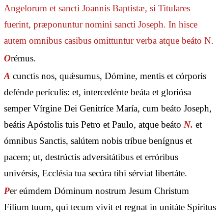
Angelorum et sancti Joannis Baptistæ, si Titulares
fuerint, præponuntur nomini sancti Joseph. In hisce
autem omnibus casibus omittuntur verba
atque beáto N.
O
rémus.
A
cunctis nos, quǽsumus, Dómine, mentis et córporis
defénde perículis: et, intercedénte beáta et gloriósa
semper Vírgine Dei Genitríce María, cum beáto Joseph,
beátis Apóstolis tuis Petro et Paulo, atque beáto
N.
et
ómnibus Sanctis, salútem nobis tríbue benígnus et
pacem; ut, destrúctis adversitátibus et erróribus
univérsis, Ecclésia tua secúra tibi sérviat libertáte.
P
er eúmdem Dóminum nostrum Jesum Christum
Fílium tuum, qui tecum vivit et regnat in unitáte Spíritus