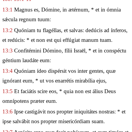
13:1
Magnus es, Dómine, in ætérnum, * et in ómnia
sǽcula regnum tuum:
13:2
Quóniam tu flagéllas, et salvas: dedúcis ad ínferos,
et redúcis: * et non est qui effúgiat manum tuam.
13:3
Confitémini Dómino, fílii Israël, * et in conspéctu
géntium laudáte eum:
13:4
Quóniam ídeo dispérsit vos inter gentes, quæ
ignórant eum, * ut vos enarrétis mirabília ejus,
13:5
Et faciátis scire eos, * quia non est álius Deus
omnípotens præter eum.
13:6
Ipse castigávit nos propter iniquitátes nostras: * et
ipse salvábit nos propter misericórdiam suam.