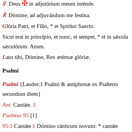
✠
℣.
Deus
in adjutórium meum inténde.
℟.
Dómine, ad adjuvándum me festína.
G
lória Patri, et Fílio, * et Spirítui Sancto.
Sicut erat in princípio, et nunc, et semper, * et in sǽcula
sæculórum. Amen.
L
aus tibi, Dómine, Rex ætérnæ glóriæ.
Psalmi
Psalmi
{Laudes:1 Psalmi & antiphonæ ex Psalterio
secundum diem}
Ant.
Cantáte.
‡
Psalmus 95
[1]
95:1
Cantáte
‡
Dómino cánticum novum: * cantáte