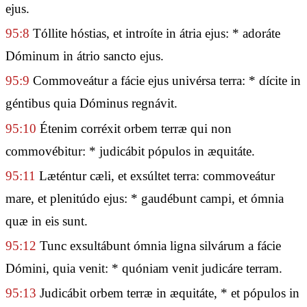
ejus.
95:8
Tóllite hóstias, et introíte in átria ejus: * adoráte
Dóminum in átrio sancto ejus.
95:9
Commoveátur a fácie ejus univérsa terra: * dícite in
géntibus quia Dóminus regnávit.
95:10
Étenim corréxit orbem terræ qui non
commovébitur: * judicábit pópulos in æquitáte.
95:11
Læténtur cæli, et exsúltet terra: commoveátur
mare, et plenitúdo ejus: * gaudébunt campi, et ómnia
quæ in eis sunt.
95:12
Tunc exsultábunt ómnia ligna silvárum a fácie
Dómini, quia venit: * quóniam venit judicáre terram.
95:13
Judicábit orbem terræ in æquitáte, * et pópulos in