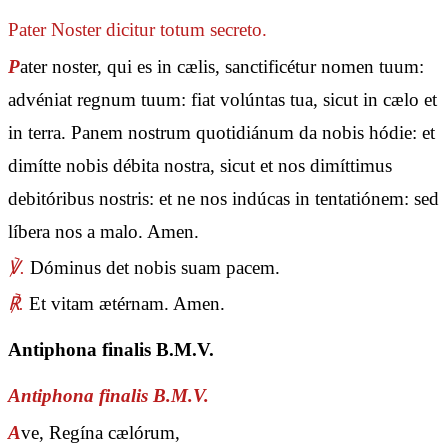
Pater Noster
dicitur totum secreto.
P
ater noster, qui es in cælis, sanctificétur nomen tuum:
advéniat regnum tuum: fiat volúntas tua, sicut in cælo et
in terra. Panem nostrum quotidiánum da nobis hódie: et
dimítte nobis débita nostra, sicut et nos dimíttimus
debitóribus nostris: et ne nos indúcas in tentatiónem: sed
líbera nos a malo. Amen.
℣.
Dóminus det nobis suam pacem.
℟.
Et vitam ætérnam. Amen.
Antiphona finalis B.M.V.
Antiphona finalis B.M.V.
A
ve, Regína cælórum,