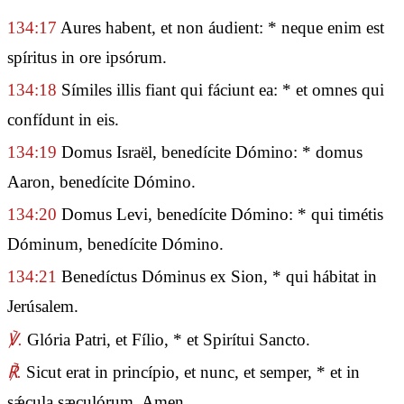
134:17
Aures habent, et non áudient: * neque enim est
spíritus in ore ipsórum.
134:18
Símiles illis fiant qui fáciunt ea: * et omnes qui
confídunt in eis.
134:19
Domus Israël, benedícite Dómino: * domus
Aaron, benedícite Dómino.
134:20
Domus Levi, benedícite Dómino: * qui timétis
Dóminum, benedícite Dómino.
134:21
Benedíctus Dóminus ex Sion, * qui hábitat in
Jerúsalem.
℣.
Glória Patri, et Fílio, * et Spirítui Sancto.
℟.
Sicut erat in princípio, et nunc, et semper, * et in
sǽcula sæculórum. Amen.