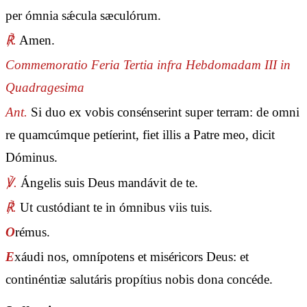
per ómnia sǽcula sæculórum.
℟.
Amen.
Commemoratio Feria Tertia infra Hebdomadam III in
Quadragesima
Ant.
Si duo ex vobis consénserint super terram: de omni
re quamcúmque petíerint, fiet illis a Patre meo, dicit
Dóminus.
℣.
Ángelis suis Deus mandávit de te.
℟.
Ut custódiant te in ómnibus viis tuis.
O
rémus.
E
xáudi nos, omnípotens et miséricors Deus: et
continéntiæ salutáris propítius nobis dona concéde.