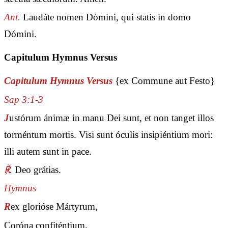
Ant.
Laudáte nomen Dómini, qui statis in domo
Dómini.
Capitulum Hymnus Versus
Capitulum Hymnus Versus
{ex Commune aut Festo}
Sap 3:1-3
J
ustórum ánimæ in manu Dei sunt, et non tanget illos
torméntum mortis. Visi sunt óculis insipiéntium mori:
illi autem sunt in pace.
℟.
Deo grátias.
Hymnus
R
ex glorióse Mártyrum,
Coróna confiténtium,