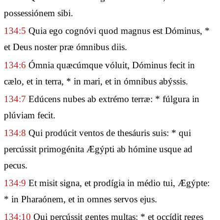
possessiónem sibi.
134:5
Quia ego cognóvi quod magnus est Dóminus, *
et Deus noster præ ómnibus diis.
134:6
Ómnia quæcúmque vóluit, Dóminus fecit in
cælo, et in terra, * in mari, et in ómnibus abýssis.
134:7
Edúcens nubes ab extrémo terræ: * fúlgura in
plúviam fecit.
134:8
Qui prodúcit ventos de thesáuris suis: * qui
percússit primogénita Ægýpti ab hómine usque ad
pecus.
134:9
Et misit signa, et prodígia in médio tui, Ægýpte:
* in Pharaónem, et in omnes servos ejus.
134:10
Qui percússit gentes multas: * et occídit reges