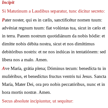
Incipit
Si Matutinum a Laudibus separatur, tunc dicitur secreto:
P
ater noster, qui es in cælis, sanctificétur nomen tuum:
advéniat regnum tuum: fiat volúntas tua, sicut in cælo et
in terra. Panem nostrum quotidiánum da nobis hódie: et
dimítte nobis débita nostra, sicut et nos dimíttimus
debitóribus nostris: et ne nos indúcas in tentatiónem: sed
líbera nos a malo. Amen.
A
ve María, grátia plena; Dóminus tecum: benedícta tu in
muliéribus, et benedíctus fructus ventris tui Jesus. Sancta
María, Mater Dei, ora pro nobis peccatóribus, nunc et in
hora mortis nostræ. Amen.
Secus absolute incipiuntur, ut sequitur: