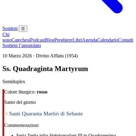
Sostieni
☰
Chi
sono
Catechesi
Podcast
Blog
Preghiere
Libri
Agenda
Calendario
Contatti
Sostieni l’apostolato
10 Marzo 2026 · Divino Afflatu (1954)
Ss. Quadraginta Martyrum
Semiduplex
Colore liturgico:
rosso
Santo del giorno
Santi Quaranta Martiri di Sebaste
Commemorazioni
Feria Tertia infra Hebdomadam III in Quadragesima