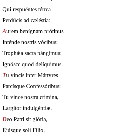
Qui respuéntes térrea
Perdúcis ad cæléstia:
A
urem benígnam prótinus
Inténde nostris vócibus:
Trophǽa sacra pángimus:
Ignósce quod delíquimus.
T
u vincis inter Mártyres
Parcísque Confessóribus:
Tu vince nostra crímina,
Largítor indulgéntiæ.
D
eo Patri sit glória,
Ejúsque soli Fílio,