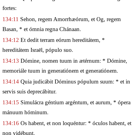
fortes:
134:11
Sehon, regem Amorrhæórum, et Og, regem
Basan, * et ómnia regna Chánaan.
134:12
Et dedit terram eórum hereditátem, *
hereditátem Israël, pópulo suo.
134:13
Dómine, nomen tuum in ætérnum: * Dómine,
memoriále tuum in generatiónem et generatiónem.
134:14
Quia judicábit Dóminus pópulum suum: * et in
servis suis deprecábitur.
134:15
Simulácra géntium argéntum, et aurum, * ópera
mánuum hóminum.
134:16
Os habent, et non loquéntur: * óculos habent, et
non vidébunt.