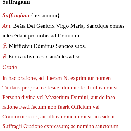
Suffragium
Suffragium
{per annum}
Ant.
Beáta Dei Génitrix Virgo María, Sanctíque omnes
intercédant pro nobis ad Dóminum.
℣.
Mirificávit Dóminus Sanctos suos.
℟.
Et exaudívit eos clamántes ad se.
Oratio
In hac oratione, ad litteram N. exprimitur nomen
Titularis propriæ ecclesiæ, dummodo Titulus non sit
Persona divina vel Mysterium Domini, aut de ipso
ratione Festi factum non fuerit Officium vel
Commemoratio, aut illius nomen non sit in eadem
Suffragii Oratione expressum; ac nomina sanctorum