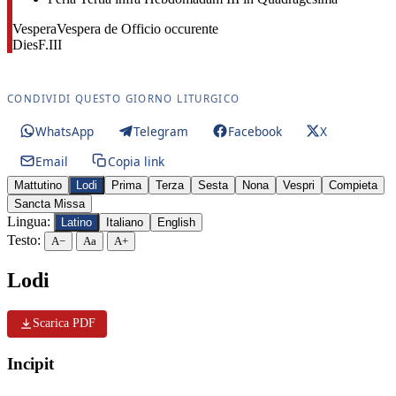
Vespera
Vespera de Officio occurente
Dies
F.III
CONDIVIDI QUESTO GIORNO LITURGICO
WhatsApp
Telegram
Facebook
X
Email
Copia link
Mattutino
Lodi
Prima
Terza
Sesta
Nona
Vespri
Compieta
Sancta Missa
Lingua:
Latino
Italiano
English
Testo:
A−
Aa
A+
Lodi
Scarica PDF
Incipit