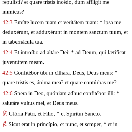
repulísti? et quare tristis incédo, dum afflígit me
inimícus?
42:3
Emítte lucem tuam et veritátem tuam: * ipsa me
deduxérunt, et adduxérunt in montem sanctum tuum, et
in tabernácula tua.
42:4
Et introíbo ad altáre Dei: * ad Deum, qui lætíficat
juventútem meam.
42:5
Confitébor tibi in cíthara, Deus, Deus meus: *
quare tristis es, ánima mea? et quare contúrbas me?
42:6
Spera in Deo, quóniam adhuc confitébor illi: *
salutáre vultus mei, et Deus meus.
℣.
Glória Patri, et Fílio, * et Spirítui Sancto.
℟.
Sicut erat in princípio, et nunc, et semper, * et in