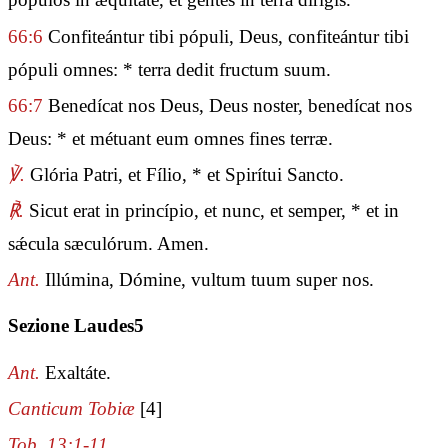
66:6
Confiteántur tibi pópuli, Deus, confiteántur tibi
pópuli omnes: * terra dedit fructum suum.
66:7
Benedícat nos Deus, Deus noster, benedícat nos
Deus: * et métuant eum omnes fines terræ.
℣.
Glória Patri, et Fílio, * et Spirítui Sancto.
℟.
Sicut erat in princípio, et nunc, et semper, * et in
sǽcula sæculórum. Amen.
Ant.
Illúmina, Dómine, vultum tuum super nos.
Sezione Laudes5
Ant.
Exaltáte.
Canticum Tobiæ
[4]
Tob. 13:1-11