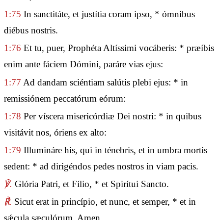
1:75
In sanctitáte, et justítia coram ipso, * ómnibus
diébus nostris.
1:76
Et tu, puer, Prophéta Altíssimi vocáberis: * præíbis
enim ante fáciem Dómini, paráre vias ejus:
1:77
Ad dandam sciéntiam salútis plebi ejus: * in
remissiónem peccatórum eórum:
1:78
Per víscera misericórdiæ Dei nostri: * in quibus
visitávit nos, óriens ex alto:
1:79
Illumináre his, qui in ténebris, et in umbra mortis
sedent: * ad dirigéndos pedes nostros in viam pacis.
℣.
Glória Patri, et Fílio, * et Spirítui Sancto.
℟.
Sicut erat in princípio, et nunc, et semper, * et in
sǽcula sæculórum. Amen.