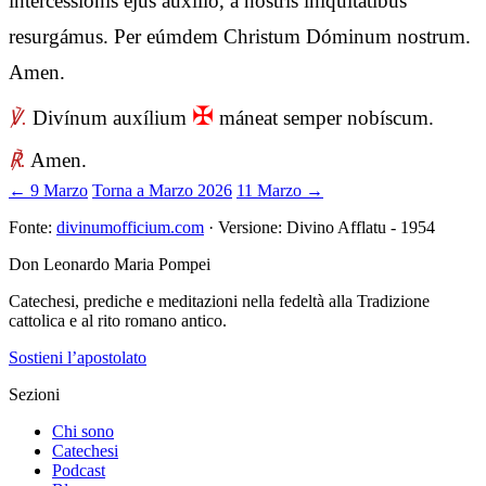
intercessiónis ejus auxílio, a nostris iniquitátibus
resurgámus. Per eúmdem Christum Dóminum nostrum.
Amen.
✠
℣.
Divínum auxílium
máneat semper nobíscum.
℟.
Amen.
← 9 Marzo
Torna a Marzo 2026
11 Marzo →
Fonte:
divinumofficium.com
· Versione: Divino Afflatu - 1954
Don Leonardo Maria Pompei
Catechesi, prediche e meditazioni nella fedeltà alla Tradizione
cattolica e al rito romano antico.
Sostieni l’apostolato
Sezioni
Chi sono
Catechesi
Podcast