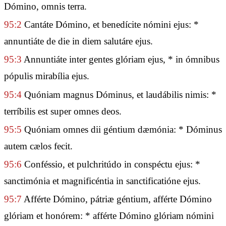
Dómino, omnis terra.
95:2
Cantáte Dómino, et benedícite nómini ejus: *
annuntiáte de die in diem salutáre ejus.
95:3
Annuntiáte inter gentes glóriam ejus, * in ómnibus
pópulis mirabília ejus.
95:4
Quóniam magnus Dóminus, et laudábilis nimis: *
terríbilis est super omnes deos.
95:5
Quóniam omnes dii géntium dæmónia: * Dóminus
autem cælos fecit.
95:6
Conféssio, et pulchritúdo in conspéctu ejus: *
sanctimónia et magnificéntia in sanctificatióne ejus.
95:7
Afférte Dómino, pátriæ géntium, afférte Dómino
glóriam et honórem: * afférte Dómino glóriam nómini