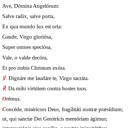
Ave, Dómina Angelórum:
Salve radix, salve porta,
Ex qua mundo lux est orta:
Gaude, Virgo gloriósa,
Super omnes speciósa,
Vale, o valde decóra,
Et pro nobis Christum exóra.
℣.
Dignáre me laudáre te, Virgo sacráta.
℟.
Da mihi virtútem contra hostes tuos.
O
rémus.
C
oncéde, miséricors Deus, fragilitáti nostræ præsídium;
ut, qui sanctæ Dei Genitrícis memóriam ágimus;