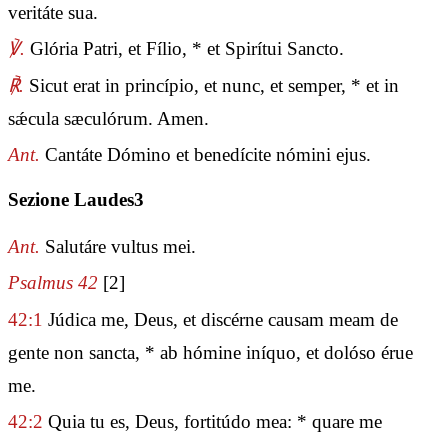
veritáte sua.
℣.
Glória Patri, et Fílio, * et Spirítui Sancto.
℟.
Sicut erat in princípio, et nunc, et semper, * et in
sǽcula sæculórum. Amen.
Ant.
Cantáte Dómino et benedícite nómini ejus.
Sezione Laudes3
Ant.
Salutáre vultus mei.
Psalmus 42
[2]
42:1
Júdica me, Deus, et discérne causam meam de
gente non sancta, * ab hómine iníquo, et dolóso érue
me.
42:2
Quia tu es, Deus, fortitúdo mea: * quare me