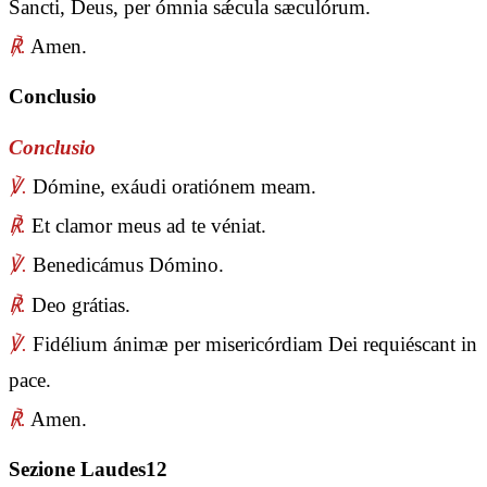
Sancti, Deus, per ómnia sǽcula sæculórum.
℟.
Amen.
Conclusio
Conclusio
℣.
Dómine, exáudi oratiónem meam.
℟.
Et clamor meus ad te véniat.
℣.
Benedicámus Dómino.
℟.
Deo grátias.
℣.
Fidélium ánimæ per misericórdiam Dei requiéscant in
pace.
℟.
Amen.
Sezione Laudes12