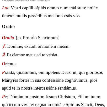
Ant.
Vestri capílli cápitis omnes numeráti sunt: nolíte
timére: multis passéribus melióres estis vos.
Oratio
Oratio
{ex Proprio Sanctorum}
℣.
Dómine, exáudi oratiónem meam.
℟.
Et clamor meus ad te véniat.
O
rémus.
P
ræsta, quǽsumus, omnípotens Deus: ut, qui gloriósos
Mártyres fortes in sua confessióne cognóvimus, pios
apud te in nostra intercessióne sentiámus.
P
er Dóminum nostrum Jesum Christum, Fílium tuum:
qui tecum vivit et regnat in unitáte Spíritus Sancti, Deus,