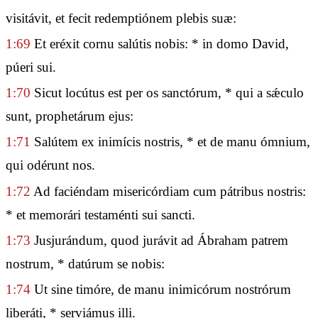
visitávit, et fecit redemptiónem plebis suæ:
1:69
Et eréxit cornu salútis nobis: * in domo David,
púeri sui.
1:70
Sicut locútus est per os sanctórum, * qui a sǽculo
sunt, prophetárum ejus:
1:71
Salútem ex inimícis nostris, * et de manu ómnium,
qui odérunt nos.
1:72
Ad faciéndam misericórdiam cum pátribus nostris:
* et memorári testaménti sui sancti.
1:73
Jusjurándum, quod jurávit ad Ábraham patrem
nostrum, * datúrum se nobis:
1:74
Ut sine timóre, de manu inimicórum nostrórum
liberáti, * serviámus illi.