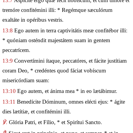
13:7
Aspícite ergo quæ fecit nobíscum, et cum timóre et
tremóre confitémini illi: * Regémque sæculórum
exaltáte in opéribus vestris.
13:8
Ego autem in terra captivitátis meæ confitébor illi:
* quóniam osténdit majestátem suam in gentem
peccatrícem.
13:9
Convertímini ítaque, peccatóres, et fácite justítiam
coram Deo, * credéntes quod fáciat vobíscum
misericórdiam suam:
13:10
Ego autem, et ánima mea * in eo lætábimur.
13:11
Benedícite Dóminum, omnes elécti ejus: * ágite
dies lætítiæ, et confitémini illi.
℣.
Glória Patri, et Fílio, * et Spirítui Sancto.