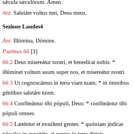
sǽcula sæculórum. Amen.
Ant.
Salutáre vultus mei, Deus meus.
Sezione Laudes4
Ant.
Illúmina, Dómine.
Psalmus 66
[3]
66:2
Deus misereátur nostri, et benedícat nobis: *
illúminet vultum suum super nos, et misereátur nostri.
66:3
Ut cognoscámus in terra viam tuam, * in ómnibus
géntibus salutáre tuum.
66:4
Confiteántur tibi pópuli, Deus: * confiteántur tibi
pópuli omnes.
66:5
Læténtur et exsúltent gentes: * quóniam júdicas
pópulos in æquitáte, et gentes in terra dírigis.