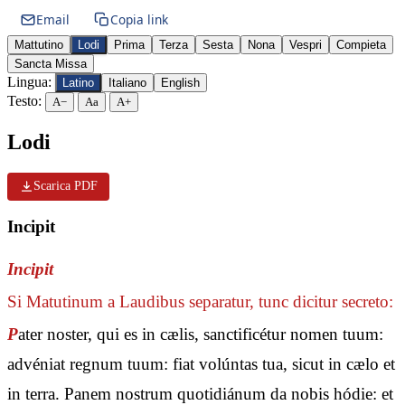
Email
Copia link
Mattutino
Lodi
Prima
Terza
Sesta
Nona
Vespri
Compieta
Sancta Missa
Lingua:
Latino
Italiano
English
Testo:
A−
Aa
A+
Lodi
Scarica PDF
Incipit
Incipit
Si Matutinum a Laudibus separatur, tunc dicitur secreto:
P
ater noster, qui es in cælis, sanctificétur nomen tuum:
advéniat regnum tuum: fiat volúntas tua, sicut in cælo et
in terra. Panem nostrum quotidiánum da nobis hódie: et