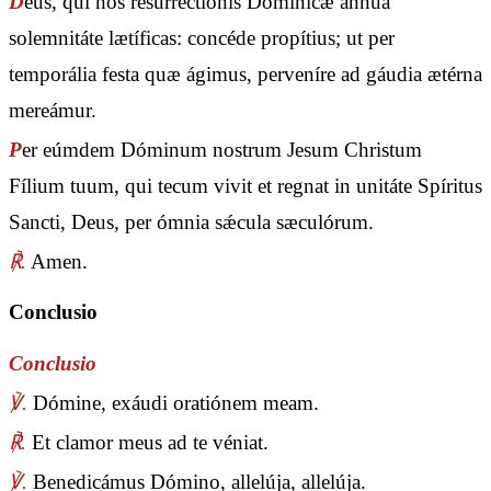
D
eus, qui nos resurrectiónis Domínicæ ánnua
solemnitáte lætíficas: concéde propítius; ut per
temporália festa quæ ágimus, perveníre ad gáudia ætérna
mereámur.
P
er eúmdem Dóminum nostrum Jesum Christum
Fílium tuum, qui tecum vivit et regnat in unitáte Spíritus
Sancti, Deus, per ómnia sǽcula sæculórum.
℟.
Amen.
Conclusio
Conclusio
℣.
Dómine, exáudi oratiónem meam.
℟.
Et clamor meus ad te véniat.
℣.
Benedicámus Dómino, allelúja, allelúja.