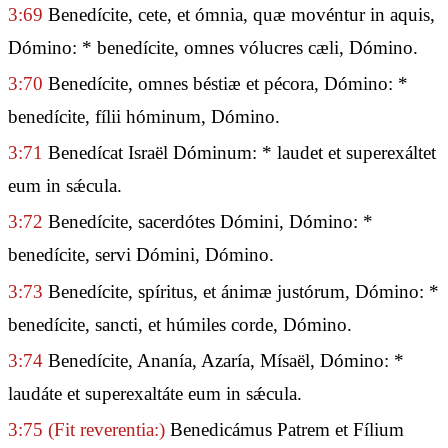
3:69
Benedícite, cete, et ómnia, quæ movéntur in aquis,
Dómino: * benedícite, omnes vólucres cæli, Dómino.
3:70
Benedícite, omnes béstiæ et pécora, Dómino: *
benedícite, fílii hóminum, Dómino.
3:71
Benedícat Israël Dóminum: * laudet et superexáltet
eum in sǽcula.
3:72
Benedícite, sacerdótes Dómini, Dómino: *
benedícite, servi Dómini, Dómino.
3:73
Benedícite, spíritus, et ánimæ justórum, Dómino: *
benedícite, sancti, et húmiles corde, Dómino.
3:74
Benedícite, Ananía, Azaría, Mísaël, Dómino: *
laudáte et superexaltáte eum in sǽcula.
3:75
(Fit reverentia:)
Benedicámus Patrem et Fílium