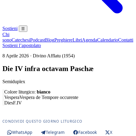
Sostieni
☰
Chi
sono
Catechesi
Podcast
Blog
Preghiere
Libri
Agenda
Calendario
Contatti
Sostieni l’apostolato
8 Aprile 2026 · Divino Afflatu (1954)
Die IV infra octavam Paschæ
Semiduplex
Colore liturgico:
bianco
Vespera
Vespera de Tempore occurente
Dies
F.IV
CONDIVIDI QUESTO GIORNO LITURGICO
WhatsApp
Telegram
Facebook
X