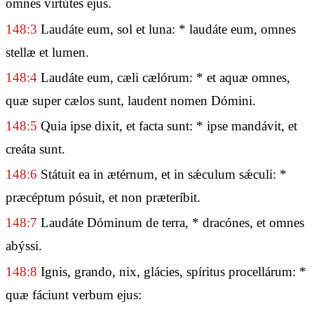
omnes virtútes ejus.
148:3
Laudáte eum, sol et luna: * laudáte eum, omnes
stellæ et lumen.
148:4
Laudáte eum, cæli cælórum: * et aquæ omnes,
quæ super cælos sunt, laudent nomen Dómini.
148:5
Quia ipse dixit, et facta sunt: * ipse mandávit, et
creáta sunt.
148:6
Státuit ea in ætérnum, et in sǽculum sǽculi: *
præcéptum pósuit, et non præteríbit.
148:7
Laudáte Dóminum de terra, * dracónes, et omnes
abýssi.
148:8
Ignis, grando, nix, glácies, spíritus procellárum: *
quæ fáciunt verbum ejus: