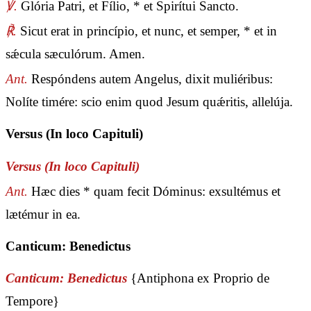
℣.
Glória Patri, et Fílio, * et Spirítui Sancto.
℟.
Sicut erat in princípio, et nunc, et semper, * et in
sǽcula sæculórum. Amen.
Ant.
Respóndens autem Angelus, dixit muliéribus:
Nolíte timére: scio enim quod Jesum quǽritis, allelúja.
Versus (In loco Capituli)
Versus (In loco Capituli)
Ant.
Hæc dies * quam fecit Dóminus: exsultémus et
lætémur in ea.
Canticum: Benedictus
Canticum: Benedictus
{Antiphona ex Proprio de
Tempore}