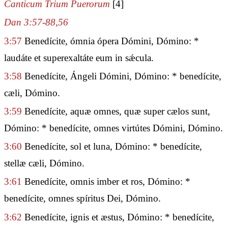
Canticum Trium Puerorum
[4]
Dan 3:57-88,56
3:57
Benedícite, ómnia ópera Dómini, Dómino: *
laudáte et superexaltáte eum in sǽcula.
3:58
Benedícite, Ángeli Dómini, Dómino: * benedícite,
cæli, Dómino.
3:59
Benedícite, aquæ omnes, quæ super cælos sunt,
Dómino: * benedícite, omnes virtútes Dómini, Dómino.
3:60
Benedícite, sol et luna, Dómino: * benedícite,
stellæ cæli, Dómino.
3:61
Benedícite, omnis imber et ros, Dómino: *
benedícite, omnes spíritus Dei, Dómino.
3:62
Benedícite, ignis et æstus, Dómino: * benedícite,