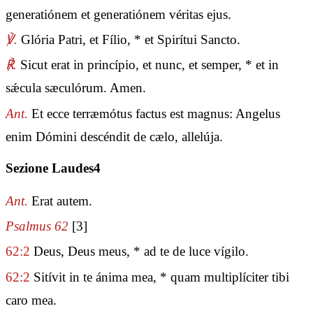
generatiónem et generatiónem véritas ejus.
℣.
Glória Patri, et Fílio, * et Spirítui Sancto.
℟.
Sicut erat in princípio, et nunc, et semper, * et in
sǽcula sæculórum. Amen.
Ant.
Et ecce terræmótus factus est magnus: Angelus
enim Dómini descéndit de cælo, allelúja.
Sezione Laudes4
Ant.
Erat autem.
Psalmus 62
[3]
62:2
Deus, Deus meus, * ad te de luce vígilo.
62:2
Sitívit in te ánima mea, * quam multiplíciter tibi
caro mea.