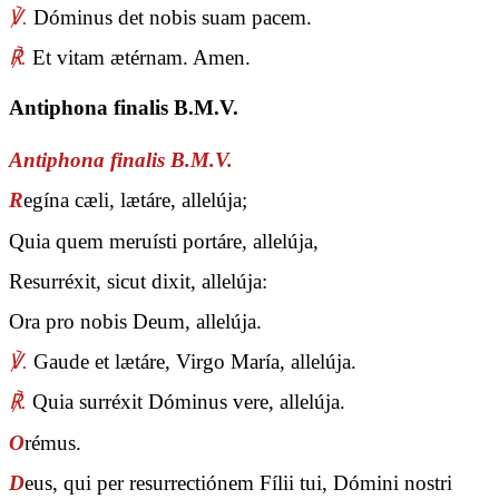
℣.
Dóminus det nobis suam pacem.
℟.
Et vitam ætérnam. Amen.
Antiphona finalis B.M.V.
Antiphona finalis B.M.V.
R
egína cæli, lætáre, allelúja;
Quia quem meruísti portáre, allelúja,
Resurréxit, sicut dixit, allelúja:
Ora pro nobis Deum, allelúja.
℣.
Gaude et lætáre, Virgo María, allelúja.
℟.
Quia surréxit Dóminus vere, allelúja.
O
rémus.
D
eus, qui per resurrectiónem Fílii tui, Dómini nostri