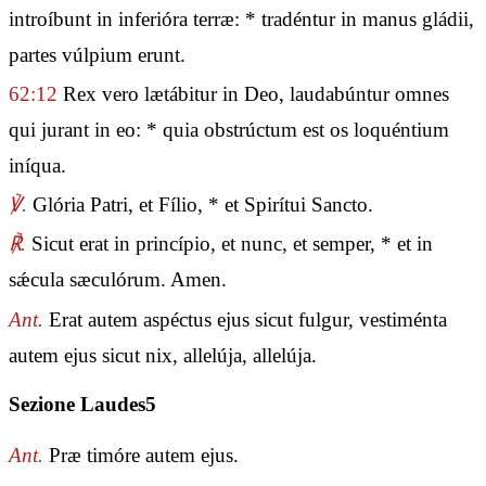
introíbunt in inferióra terræ: * tradéntur in manus gládii,
partes vúlpium erunt.
62:12
Rex vero lætábitur in Deo, laudabúntur omnes
qui jurant in eo: * quia obstrúctum est os loquéntium
iníqua.
℣.
Glória Patri, et Fílio, * et Spirítui Sancto.
℟.
Sicut erat in princípio, et nunc, et semper, * et in
sǽcula sæculórum. Amen.
Ant.
Erat autem aspéctus ejus sicut fulgur, vestiménta
autem ejus sicut nix, allelúja, allelúja.
Sezione Laudes5
Ant.
Præ timóre autem ejus.