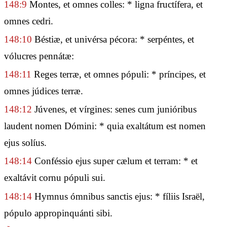
148:9
Montes, et omnes colles: * ligna fructífera, et
omnes cedri.
148:10
Béstiæ, et univérsa pécora: * serpéntes, et
vólucres pennátæ:
148:11
Reges terræ, et omnes pópuli: * príncipes, et
omnes júdices terræ.
148:12
Júvenes, et vírgines: senes cum junióribus
laudent nomen Dómini: * quia exaltátum est nomen
ejus solíus.
148:14
Conféssio ejus super cælum et terram: * et
exaltávit cornu pópuli sui.
148:14
Hymnus ómnibus sanctis ejus: * fíliis Israël,
pópulo appropinquánti sibi.