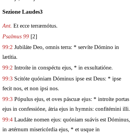
Sezione Laudes3
Ant.
Et ecce terræmótus.
Psalmus 99
[2]
99:2
Jubiláte Deo, omnis terra: * servíte Dómino in
lætítia.
99:2
Introíte in conspéctu ejus, * in exsultatióne.
99:3
Scitóte quóniam Dóminus ipse est Deus: * ipse
fecit nos, et non ipsi nos.
99:3
Pópulus ejus, et oves páscuæ ejus: * introíte portas
ejus in confessióne, átria ejus in hymnis: confitémini illi.
99:4
Laudáte nomen ejus: quóniam suávis est Dóminus,
in ætérnum misericórdia ejus, * et usque in