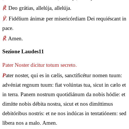
℟.
Deo grátias, allelúja, allelúja.
℣.
Fidélium ánimæ per misericórdiam Dei requiéscant in
pace.
℟.
Amen.
Sezione Laudes11
Pater Noster
dicitur totum secreto.
P
ater noster, qui es in cælis, sanctificétur nomen tuum:
advéniat regnum tuum: fiat volúntas tua, sicut in cælo et
in terra. Panem nostrum quotidiánum da nobis hódie: et
dimítte nobis débita nostra, sicut et nos dimíttimus
debitóribus nostris: et ne nos indúcas in tentatiónem: sed
líbera nos a malo. Amen.