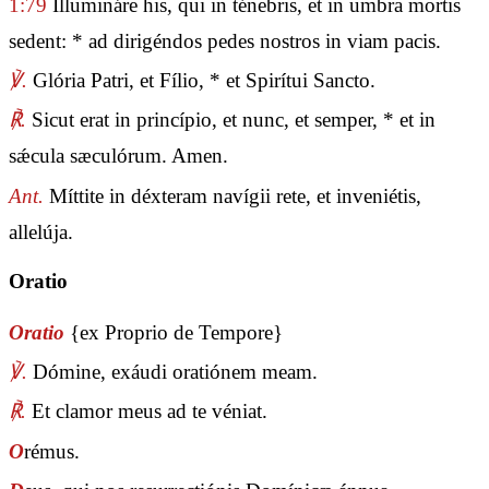
1:79
Illumináre his, qui in ténebris, et in umbra mortis
sedent: * ad dirigéndos pedes nostros in viam pacis.
℣.
Glória Patri, et Fílio, * et Spirítui Sancto.
℟.
Sicut erat in princípio, et nunc, et semper, * et in
sǽcula sæculórum. Amen.
Ant.
Míttite in déxteram navígii rete, et inveniétis,
allelúja.
Oratio
Oratio
{ex Proprio de Tempore}
℣.
Dómine, exáudi oratiónem meam.
℟.
Et clamor meus ad te véniat.
O
rémus.