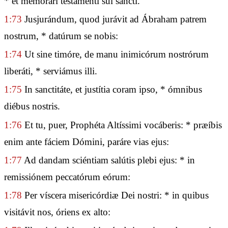
* et memorári testaménti sui sancti.
1:73
Jusjurándum, quod jurávit ad Ábraham patrem
nostrum, * datúrum se nobis:
1:74
Ut sine timóre, de manu inimicórum nostrórum
liberáti, * serviámus illi.
1:75
In sanctitáte, et justítia coram ipso, * ómnibus
diébus nostris.
1:76
Et tu, puer, Prophéta Altíssimi vocáberis: * præíbis
enim ante fáciem Dómini, paráre vias ejus:
1:77
Ad dandam sciéntiam salútis plebi ejus: * in
remissiónem peccatórum eórum:
1:78
Per víscera misericórdiæ Dei nostri: * in quibus
visitávit nos, óriens ex alto: