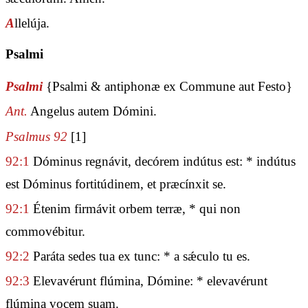
A
llelúja.
Psalmi
Psalmi
{Psalmi & antiphonæ ex Commune aut Festo}
Ant.
Angelus autem Dómini.
Psalmus 92
[1]
92:1
Dóminus regnávit, decórem indútus est: * indútus
est Dóminus fortitúdinem, et præcínxit se.
92:1
Étenim firmávit orbem terræ, * qui non
commovébitur.
92:2
Paráta sedes tua ex tunc: * a sǽculo tu es.
92:3
Elevavérunt flúmina, Dómine: * elevavérunt
flúmina vocem suam.