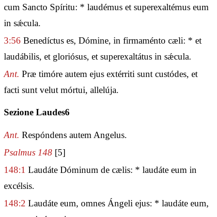
cum Sancto Spíritu: * laudémus et superexaltémus eum
in sǽcula.
3:56
Benedíctus es, Dómine, in firmaménto cæli: * et
laudábilis, et gloriósus, et superexaltátus in sǽcula.
Ant.
Præ timóre autem ejus extérriti sunt custódes, et
facti sunt velut mórtui, allelúja.
Sezione Laudes6
Ant.
Respóndens autem Angelus.
Psalmus 148
[5]
148:1
Laudáte Dóminum de cælis: * laudáte eum in
excélsis.
148:2
Laudáte eum, omnes Ángeli ejus: * laudáte eum,