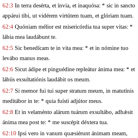
62:3
In terra desérta, et ínvia, et inaquósa: * sic in sancto
appárui tibi, ut vidérem virtútem tuam, et glóriam tuam.
62:4
Quóniam mélior est misericórdia tua super vitas: *
lábia mea laudábunt te.
62:5
Sic benedícam te in vita mea: * et in nómine tuo
levábo manus meas.
62:6
Sicut ádipe et pinguédine repleátur ánima mea: * et
lábiis exsultatiónis laudábit os meum.
62:7
Si memor fui tui super stratum meum, in matutínis
meditábor in te: * quia fuísti adjútor meus.
62:8
Et in velaménto alárum tuárum exsultábo, adhǽsit
ánima mea post te: * me suscépit déxtera tua.
62:10
Ipsi vero in vanum quæsiérunt ánimam meam,