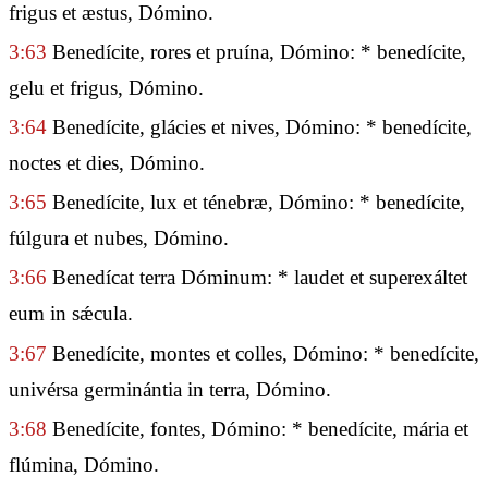
frigus et æstus, Dómino.
3:63
Benedícite, rores et pruína, Dómino: * benedícite,
gelu et frigus, Dómino.
3:64
Benedícite, glácies et nives, Dómino: * benedícite,
noctes et dies, Dómino.
3:65
Benedícite, lux et ténebræ, Dómino: * benedícite,
fúlgura et nubes, Dómino.
3:66
Benedícat terra Dóminum: * laudet et superexáltet
eum in sǽcula.
3:67
Benedícite, montes et colles, Dómino: * benedícite,
univérsa germinántia in terra, Dómino.
3:68
Benedícite, fontes, Dómino: * benedícite, mária et
flúmina, Dómino.