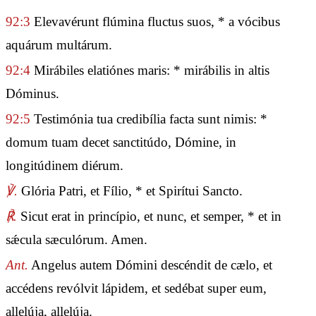
92:3
Elevavérunt flúmina fluctus suos, * a vócibus
aquárum multárum.
92:4
Mirábiles elatiónes maris: * mirábilis in altis
Dóminus.
92:5
Testimónia tua credibília facta sunt nimis: *
domum tuam decet sanctitúdo, Dómine, in
longitúdinem diérum.
℣.
Glória Patri, et Fílio, * et Spirítui Sancto.
℟.
Sicut erat in princípio, et nunc, et semper, * et in
sǽcula sæculórum. Amen.
Ant.
Angelus autem Dómini descéndit de cælo, et
accédens revólvit lápidem, et sedébat super eum,
allelúja, allelúja.