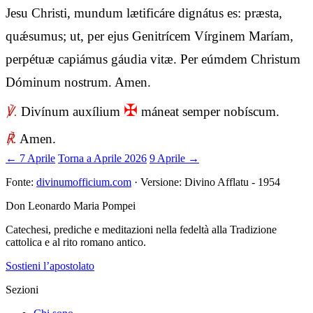
Jesu Christi, mundum lætificáre dignátus es: præsta,
quǽsumus; ut, per ejus Genitrícem Vírginem Maríam,
perpétuæ capiámus gáudia vitæ. Per eúmdem Christum
Dóminum nostrum. Amen.
✠
℣.
Divínum auxílium
máneat semper nobíscum.
℟.
Amen.
← 7 Aprile
Torna a Aprile 2026
9 Aprile →
Fonte:
divinumofficium.com
· Versione: Divino Afflatu - 1954
Don Leonardo Maria Pompei
Catechesi, prediche e meditazioni nella fedeltà alla Tradizione
cattolica e al rito romano antico.
Sostieni l’apostolato
Sezioni