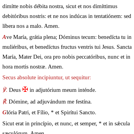
dimítte nobis débita nostra, sicut et nos dimíttimus
debitóribus nostris: et ne nos indúcas in tentatiónem: sed
líbera nos a malo. Amen.
A
ve María, grátia plena; Dóminus tecum: benedícta tu in
muliéribus, et benedíctus fructus ventris tui Jesus. Sancta
María, Mater Dei, ora pro nobis peccatóribus, nunc et in
hora mortis nostræ. Amen.
Secus absolute incipiuntur, ut sequitur:
✠
℣.
Deus
in adjutórium meum inténde.
℟.
Dómine, ad adjuvándum me festína.
G
lória Patri, et Fílio, * et Spirítui Sancto.
Sicut erat in princípio, et nunc, et semper, * et in sǽcula
sæculórum. Amen.