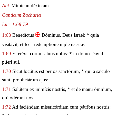
Ant.
Míttite in déxteram.
Canticum Zachariæ
Luc. 1:68-79
✠
1:68
Benedíctus
Dóminus, Deus Israël: * quia
visitávit, et fecit redemptiónem plebis suæ:
1:69
Et eréxit cornu salútis nobis: * in domo David,
púeri sui.
1:70
Sicut locútus est per os sanctórum, * qui a sǽculo
sunt, prophetárum ejus:
1:71
Salútem ex inimícis nostris, * et de manu ómnium,
qui odérunt nos.
1:72
Ad faciéndam misericórdiam cum pátribus nostris: