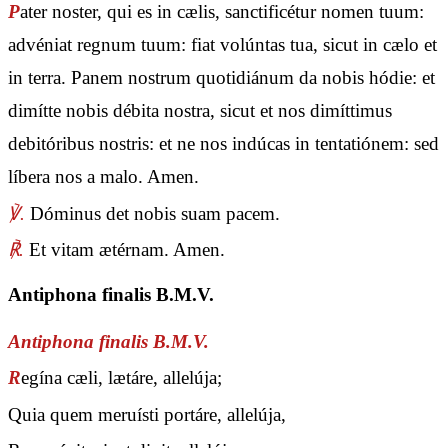
P
ater noster, qui es in cælis, sanctificétur nomen tuum:
advéniat regnum tuum: fiat volúntas tua, sicut in cælo et
in terra. Panem nostrum quotidiánum da nobis hódie: et
dimítte nobis débita nostra, sicut et nos dimíttimus
debitóribus nostris: et ne nos indúcas in tentatiónem: sed
líbera nos a malo. Amen.
℣.
Dóminus det nobis suam pacem.
℟.
Et vitam ætérnam. Amen.
Antiphona finalis B.M.V.
Antiphona finalis B.M.V.
R
egína cæli, lætáre, allelúja;
Quia quem meruísti portáre, allelúja,