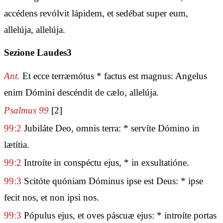
accédens revólvit lápidem, et sedébat super eum,
allelúja, allelúja.
Sezione Laudes3
Ant.
Et ecce terræmótus * factus est magnus: Angelus
enim Dómini descéndit de cælo, allelúja.
Psalmus 99
[2]
99:2
Jubiláte Deo, omnis terra: * servíte Dómino in
lætítia.
99:2
Introíte in conspéctu ejus, * in exsultatióne.
99:3
Scitóte quóniam Dóminus ipse est Deus: * ipse
fecit nos, et non ipsi nos.
99:3
Pópulus ejus, et oves páscuæ ejus: * introíte portas