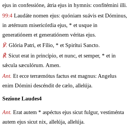
ejus in confessióne, átria ejus in hymnis: confitémini illi.
99:4
Laudáte nomen ejus: quóniam suávis est Dóminus,
in ætérnum misericórdia ejus, * et usque in
generatiónem et generatiónem véritas ejus.
℣.
Glória Patri, et Fílio, * et Spirítui Sancto.
℟.
Sicut erat in princípio, et nunc, et semper, * et in
sǽcula sæculórum. Amen.
Ant.
Et ecce terræmótus factus est magnus: Angelus
enim Dómini descéndit de cælo, allelúja.
Sezione Laudes4
Ant.
Erat autem * aspéctus ejus sicut fulgur, vestiménta
autem ejus sicut nix, allelúja, allelúja.