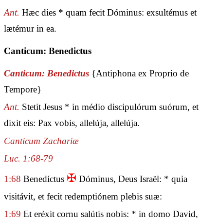
Ant.
Hæc dies * quam fecit Dóminus: exsultémus et
lætémur in ea.
Canticum: Benedictus
Canticum: Benedictus
{Antiphona ex Proprio de
Tempore}
Ant.
Stetit Jesus * in médio discipulórum suórum, et
dixit eis: Pax vobis, allelúja, allelúja.
Canticum Zachariæ
Luc. 1:68-79
✠
1:68
Benedíctus
Dóminus, Deus Israël: * quia
visitávit, et fecit redemptiónem plebis suæ:
1:69
Et eréxit cornu salútis nobis: * in domo David,