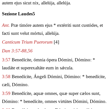
autem ejus sicut nix, allelúja, allelúja.
Sezione Laudes5
Ant.
Præ timóre autem ejus * extérriti sunt custódes, et
facti sunt velut mórtui, allelúja.
Canticum Trium Puerorum
[4]
Dan 3:57-88,56
3:57
Benedícite, ómnia ópera Dómini, Dómino: *
laudáte et superexaltáte eum in sǽcula.
3:58
Benedícite, Ángeli Dómini, Dómino: * benedícite,
cæli, Dómino.
3:59
Benedícite, aquæ omnes, quæ super cælos sunt,
Dómino: * benedícite, omnes virtútes Dómini, Dómino.