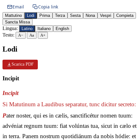
Email
Copia link
Mattutino
Lodi
Prima
Terza
Sesta
Nona
Vespri
Compieta
Sancta Missa
Lingua:
Latino
Italiano
English
Testo:
A−
Aa
A+
Lodi
Scarica PDF
Incipit
Incipit
Si Matutinum a Laudibus separatur, tunc dicitur secreto:
P
ater noster, qui es in cælis, sanctificétur nomen tuum:
advéniat regnum tuum: fiat volúntas tua, sicut in cælo et
in terra. Panem nostrum quotidiánum da nobis hódie: et