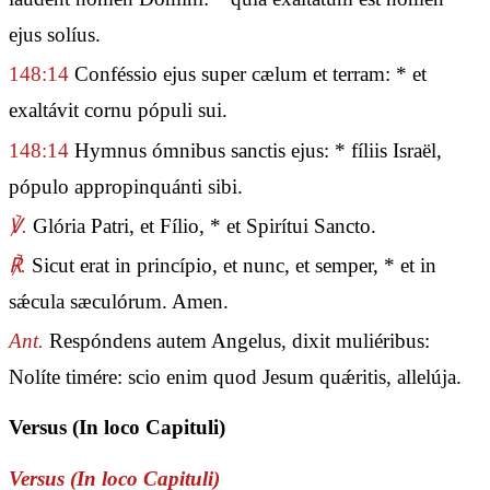
ejus solíus.
148:14
Conféssio ejus super cælum et terram: * et
exaltávit cornu pópuli sui.
148:14
Hymnus ómnibus sanctis ejus: * fíliis Israël,
pópulo appropinquánti sibi.
℣.
Glória Patri, et Fílio, * et Spirítui Sancto.
℟.
Sicut erat in princípio, et nunc, et semper, * et in
sǽcula sæculórum. Amen.
Ant.
Respóndens autem Angelus, dixit muliéribus:
Nolíte timére: scio enim quod Jesum quǽritis, allelúja.
Versus (In loco Capituli)
Versus (In loco Capituli)