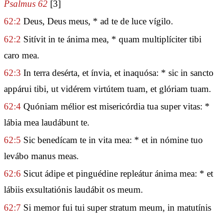
Psalmus 62
[3]
62:2
Deus, Deus meus, * ad te de luce vígilo.
62:2
Sitívit in te ánima mea, * quam multiplíciter tibi
caro mea.
62:3
In terra desérta, et ínvia, et inaquósa: * sic in sancto
appárui tibi, ut vidérem virtútem tuam, et glóriam tuam.
62:4
Quóniam mélior est misericórdia tua super vitas: *
lábia mea laudábunt te.
62:5
Sic benedícam te in vita mea: * et in nómine tuo
levábo manus meas.
62:6
Sicut ádipe et pinguédine repleátur ánima mea: * et
lábiis exsultatiónis laudábit os meum.
62:7
Si memor fui tui super stratum meum, in matutínis