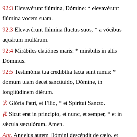
92:3
Elevavérunt flúmina, Dómine: * elevavérunt
flúmina vocem suam.
92:3
Elevavérunt flúmina fluctus suos, * a vócibus
aquárum multárum.
92:4
Mirábiles elatiónes maris: * mirábilis in altis
Dóminus.
92:5
Testimónia tua credibília facta sunt nimis: *
domum tuam decet sanctitúdo, Dómine, in
longitúdinem diérum.
℣.
Glória Patri, et Fílio, * et Spirítui Sancto.
℟.
Sicut erat in princípio, et nunc, et semper, * et in
sǽcula sæculórum. Amen.
Ant.
Angelus autem Dómini descéndit de cælo, et