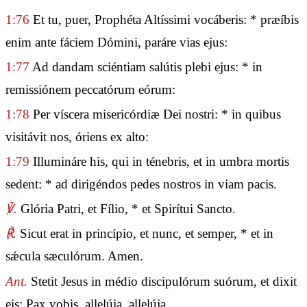
1:76
Et tu, puer, Prophéta Altíssimi vocáberis: * præíbis
enim ante fáciem Dómini, paráre vias ejus:
1:77
Ad dandam sciéntiam salútis plebi ejus: * in
remissiónem peccatórum eórum:
1:78
Per víscera misericórdiæ Dei nostri: * in quibus
visitávit nos, óriens ex alto:
1:79
Illumináre his, qui in ténebris, et in umbra mortis
sedent: * ad dirigéndos pedes nostros in viam pacis.
℣.
Glória Patri, et Fílio, * et Spirítui Sancto.
℟.
Sicut erat in princípio, et nunc, et semper, * et in
sǽcula sæculórum. Amen.
Ant.
Stetit Jesus in médio discipulórum suórum, et dixit
eis: Pax vobis, allelúja, allelúja.