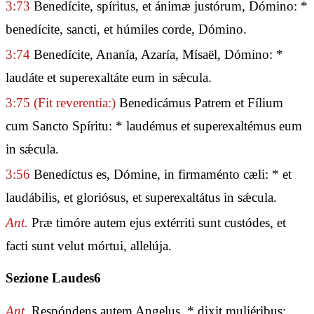
3:73
Benedícite, spíritus, et ánimæ justórum, Dómino: *
benedícite, sancti, et húmiles corde, Dómino.
3:74
Benedícite, Ananía, Azaría, Mísaël, Dómino: *
laudáte et superexaltáte eum in sǽcula.
3:75
(Fit reverentia:)
Benedicámus Patrem et Fílium
cum Sancto Spíritu: * laudémus et superexaltémus eum
in sǽcula.
3:56
Benedíctus es, Dómine, in firmaménto cæli: * et
laudábilis, et gloriósus, et superexaltátus in sǽcula.
Ant.
Præ timóre autem ejus extérriti sunt custódes, et
facti sunt velut mórtui, allelúja.
Sezione Laudes6
Ant.
Respóndens autem Angelus, * dixit muliéribus: