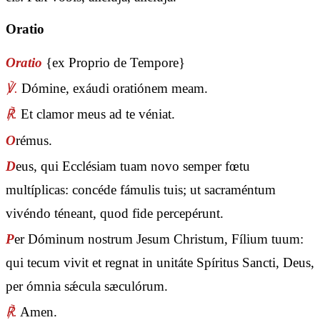
Oratio
Oratio
{ex Proprio de Tempore}
℣.
Dómine, exáudi oratiónem meam.
℟.
Et clamor meus ad te véniat.
O
rémus.
D
eus, qui Ecclésiam tuam novo semper fœtu
multíplicas: concéde fámulis tuis; ut sacraméntum
vivéndo téneant, quod fide percepérunt.
P
er Dóminum nostrum Jesum Christum, Fílium tuum:
qui tecum vivit et regnat in unitáte Spíritus Sancti, Deus,
per ómnia sǽcula sæculórum.
℟.
Amen.