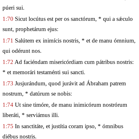
púeri sui.
1:70
Sicut locútus est per os sanctórum, * qui a sǽculo
sunt, prophetárum ejus:
1:71
Salútem ex inimícis nostris, * et de manu ómnium,
qui odérunt nos.
1:72
Ad faciéndam misericórdiam cum pátribus nostris:
* et memorári testaménti sui sancti.
1:73
Jusjurándum, quod jurávit ad Ábraham patrem
nostrum, * datúrum se nobis:
1:74
Ut sine timóre, de manu inimicórum nostrórum
liberáti, * serviámus illi.
1:75
In sanctitáte, et justítia coram ipso, * ómnibus
diébus nostris.