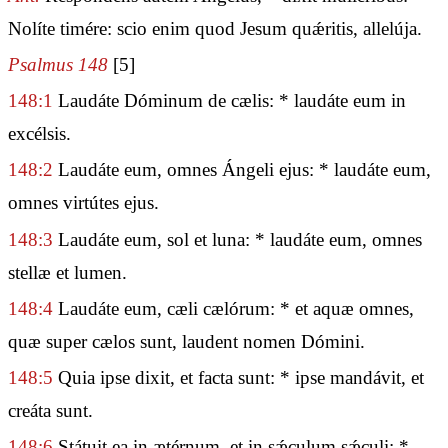
Nolíte timére: scio enim quod Jesum quǽritis, allelúja.
Psalmus 148
[5]
148:1
Laudáte Dóminum de cælis: * laudáte eum in
excélsis.
148:2
Laudáte eum, omnes Ángeli ejus: * laudáte eum,
omnes virtútes ejus.
148:3
Laudáte eum, sol et luna: * laudáte eum, omnes
stellæ et lumen.
148:4
Laudáte eum, cæli cælórum: * et aquæ omnes,
quæ super cælos sunt, laudent nomen Dómini.
148:5
Quia ipse dixit, et facta sunt: * ipse mandávit, et
creáta sunt.
148:6
Státuit ea in ætérnum, et in sǽculum sǽculi: *