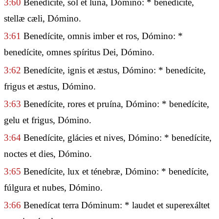
3:60
Benedícite, sol et luna, Dómino: * benedícite,
stellæ cæli, Dómino.
3:61
Benedícite, omnis imber et ros, Dómino: *
benedícite, omnes spíritus Dei, Dómino.
3:62
Benedícite, ignis et æstus, Dómino: * benedícite,
frigus et æstus, Dómino.
3:63
Benedícite, rores et pruína, Dómino: * benedícite,
gelu et frigus, Dómino.
3:64
Benedícite, glácies et nives, Dómino: * benedícite,
noctes et dies, Dómino.
3:65
Benedícite, lux et ténebræ, Dómino: * benedícite,
fúlgura et nubes, Dómino.
3:66
Benedícat terra Dóminum: * laudet et superexáltet