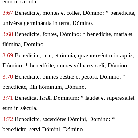
eum in sǽcula.
3:67
Benedícite, montes et colles, Dómino: * benedícite,
univérsa germinántia in terra, Dómino.
3:68
Benedícite, fontes, Dómino: * benedícite, mária et
flúmina, Dómino.
3:69
Benedícite, cete, et ómnia, quæ movéntur in aquis,
Dómino: * benedícite, omnes vólucres cæli, Dómino.
3:70
Benedícite, omnes béstiæ et pécora, Dómino: *
benedícite, fílii hóminum, Dómino.
3:71
Benedícat Israël Dóminum: * laudet et superexáltet
eum in sǽcula.
3:72
Benedícite, sacerdótes Dómini, Dómino: *
benedícite, servi Dómini, Dómino.