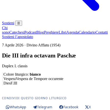
Sostieni
☰
Chi
sono
Catechesi
Podcast
Blog
Preghiere
Libri
Agenda
Calendario
Contatti
Sostieni l’apostolato
7 Aprile 2026 · Divino Afflatu (1954)
Die III infra octavam Paschæ
Duplex I. classis
Colore liturgico:
bianco
Vespera
Vespera de Tempore occurente
Dies
F.III
CONDIVIDI QUESTO GIORNO LITURGICO
WhatsApp
Telegram
Facebook
X