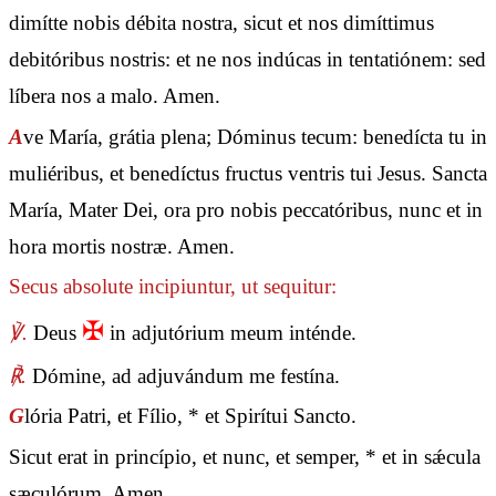
dimítte nobis débita nostra, sicut et nos dimíttimus
debitóribus nostris: et ne nos indúcas in tentatiónem: sed
líbera nos a malo. Amen.
A
ve María, grátia plena; Dóminus tecum: benedícta tu in
muliéribus, et benedíctus fructus ventris tui Jesus. Sancta
María, Mater Dei, ora pro nobis peccatóribus, nunc et in
hora mortis nostræ. Amen.
Secus absolute incipiuntur, ut sequitur:
✠
℣.
Deus
in adjutórium meum inténde.
℟.
Dómine, ad adjuvándum me festína.
G
lória Patri, et Fílio, * et Spirítui Sancto.
Sicut erat in princípio, et nunc, et semper, * et in sǽcula
sæculórum. Amen.