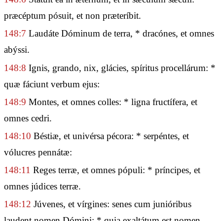
præcéptum pósuit, et non præteríbit.
148:7
Laudáte Dóminum de terra, * dracónes, et omnes
abýssi.
148:8
Ignis, grando, nix, glácies, spíritus procellárum: *
quæ fáciunt verbum ejus:
148:9
Montes, et omnes colles: * ligna fructífera, et
omnes cedri.
148:10
Béstiæ, et univérsa pécora: * serpéntes, et
vólucres pennátæ:
148:11
Reges terræ, et omnes pópuli: * príncipes, et
omnes júdices terræ.
148:12
Júvenes, et vírgines: senes cum junióribus
laudent nomen Dómini: * quia exaltátum est nomen