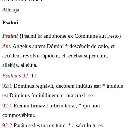
A
llelúja.
Psalmi
Psalmi
{Psalmi & antiphonæ ex Commune aut Festo}
Ant.
Angelus autem Dómini * descéndit de cælo, et
accédens revólvit lápidem, et sedébat super eum,
allelúja, allelúja.
Psalmus 92
[1]
92:1
Dóminus regnávit, decórem indútus est: * indútus
est Dóminus fortitúdinem, et præcínxit se.
92:1
Étenim firmávit orbem terræ, * qui non
commovébitur.
92:2
Paráta sedes tua ex tunc: * a sǽculo tu es.