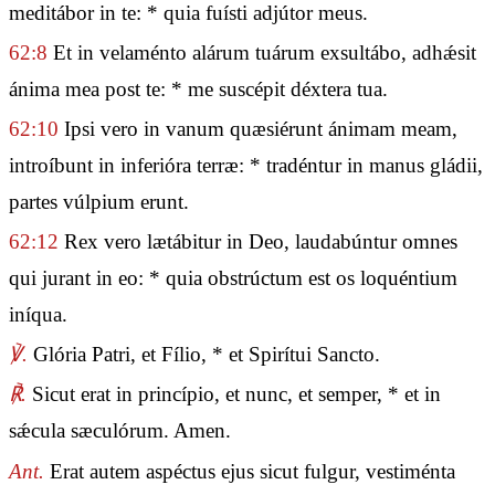
meditábor in te: * quia fuísti adjútor meus.
62:8
Et in velaménto alárum tuárum exsultábo, adhǽsit
ánima mea post te: * me suscépit déxtera tua.
62:10
Ipsi vero in vanum quæsiérunt ánimam meam,
introíbunt in inferióra terræ: * tradéntur in manus gládii,
partes vúlpium erunt.
62:12
Rex vero lætábitur in Deo, laudabúntur omnes
qui jurant in eo: * quia obstrúctum est os loquéntium
iníqua.
℣.
Glória Patri, et Fílio, * et Spirítui Sancto.
℟.
Sicut erat in princípio, et nunc, et semper, * et in
sǽcula sæculórum. Amen.
Ant.
Erat autem aspéctus ejus sicut fulgur, vestiménta