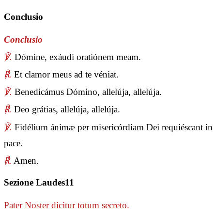
Conclusio
Conclusio
℣.
Dómine, exáudi oratiónem meam.
℟.
Et clamor meus ad te véniat.
℣.
Benedicámus Dómino, allelúja, allelúja.
℟.
Deo grátias, allelúja, allelúja.
℣.
Fidélium ánimæ per misericórdiam Dei requiéscant in
pace.
℟.
Amen.
Sezione Laudes11
Pater Noster
dicitur totum secreto.