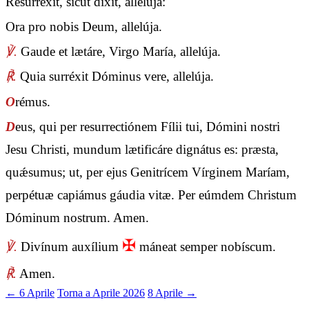
Resurréxit, sicut dixit, allelúja:
Ora pro nobis Deum, allelúja.
℣.
Gaude et lætáre, Virgo María, allelúja.
℟.
Quia surréxit Dóminus vere, allelúja.
O
rémus.
D
eus, qui per resurrectiónem Fílii tui, Dómini nostri
Jesu Christi, mundum lætificáre dignátus es: præsta,
quǽsumus; ut, per ejus Genitrícem Vírginem Maríam,
perpétuæ capiámus gáudia vitæ. Per eúmdem Christum
Dóminum nostrum. Amen.
✠
℣.
Divínum auxílium
máneat semper nobíscum.
℟.
Amen.
← 6 Aprile
Torna a Aprile 2026
8 Aprile →