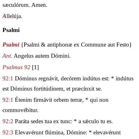
sæculórum. Amen.
A
llelúja.
Psalmi
Psalmi
{Psalmi & antiphonæ ex Commune aut Festo}
Ant.
Angelus autem Dómini.
Psalmus 92
[1]
92:1
Dóminus regnávit, decórem indútus est: * indútus
est Dóminus fortitúdinem, et præcínxit se.
92:1
Étenim firmávit orbem terræ, * qui non
commovébitur.
92:2
Paráta sedes tua ex tunc: * a sǽculo tu es.
92:3
Elevavérunt flúmina, Dómine: * elevavérunt