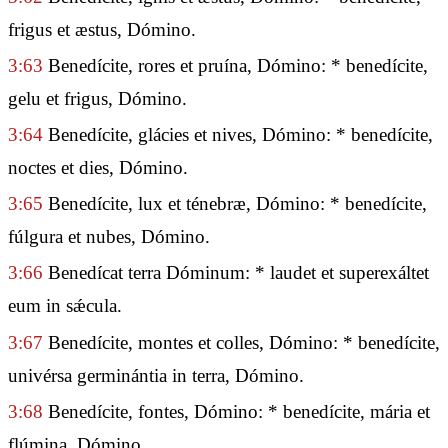
frigus et æstus, Dómino.
3:63
Benedícite, rores et pruína, Dómino: * benedícite,
gelu et frigus, Dómino.
3:64
Benedícite, glácies et nives, Dómino: * benedícite,
noctes et dies, Dómino.
3:65
Benedícite, lux et ténebræ, Dómino: * benedícite,
fúlgura et nubes, Dómino.
3:66
Benedícat terra Dóminum: * laudet et superexáltet
eum in sǽcula.
3:67
Benedícite, montes et colles, Dómino: * benedícite,
univérsa germinántia in terra, Dómino.
3:68
Benedícite, fontes, Dómino: * benedícite, mária et
flúmina, Dómino.