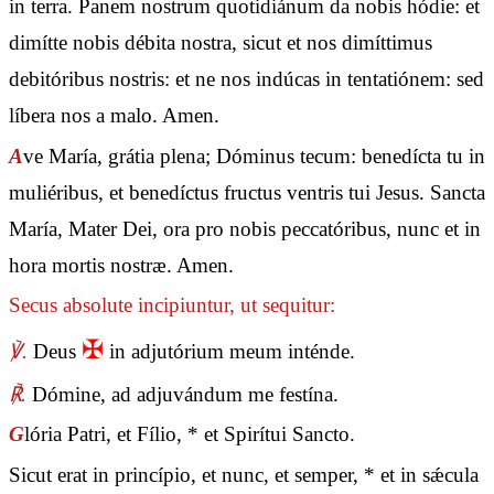
in terra. Panem nostrum quotidiánum da nobis hódie: et
dimítte nobis débita nostra, sicut et nos dimíttimus
debitóribus nostris: et ne nos indúcas in tentatiónem: sed
líbera nos a malo. Amen.
A
ve María, grátia plena; Dóminus tecum: benedícta tu in
muliéribus, et benedíctus fructus ventris tui Jesus. Sancta
María, Mater Dei, ora pro nobis peccatóribus, nunc et in
hora mortis nostræ. Amen.
Secus absolute incipiuntur, ut sequitur:
✠
℣.
Deus
in adjutórium meum inténde.
℟.
Dómine, ad adjuvándum me festína.
G
lória Patri, et Fílio, * et Spirítui Sancto.
Sicut erat in princípio, et nunc, et semper, * et in sǽcula