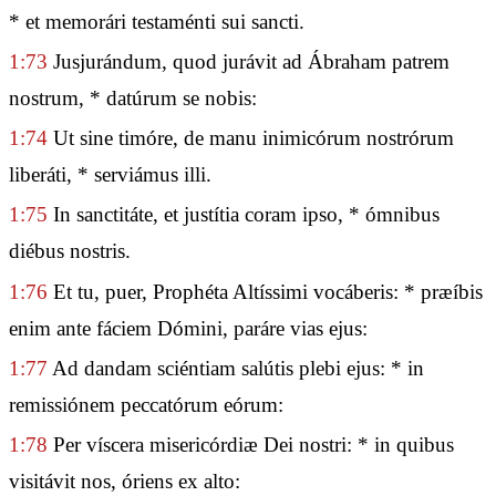
* et memorári testaménti sui sancti.
1:73
Jusjurándum, quod jurávit ad Ábraham patrem
nostrum, * datúrum se nobis:
1:74
Ut sine timóre, de manu inimicórum nostrórum
liberáti, * serviámus illi.
1:75
In sanctitáte, et justítia coram ipso, * ómnibus
diébus nostris.
1:76
Et tu, puer, Prophéta Altíssimi vocáberis: * præíbis
enim ante fáciem Dómini, paráre vias ejus:
1:77
Ad dandam sciéntiam salútis plebi ejus: * in
remissiónem peccatórum eórum:
1:78
Per víscera misericórdiæ Dei nostri: * in quibus
visitávit nos, óriens ex alto: