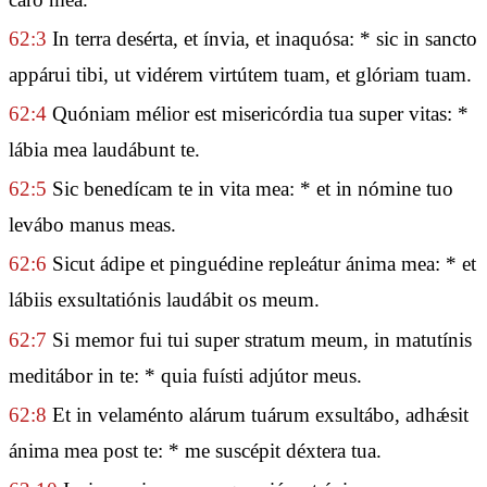
62:3
In terra desérta, et ínvia, et inaquósa: * sic in sancto
appárui tibi, ut vidérem virtútem tuam, et glóriam tuam.
62:4
Quóniam mélior est misericórdia tua super vitas: *
lábia mea laudábunt te.
62:5
Sic benedícam te in vita mea: * et in nómine tuo
levábo manus meas.
62:6
Sicut ádipe et pinguédine repleátur ánima mea: * et
lábiis exsultatiónis laudábit os meum.
62:7
Si memor fui tui super stratum meum, in matutínis
meditábor in te: * quia fuísti adjútor meus.
62:8
Et in velaménto alárum tuárum exsultábo, adhǽsit
ánima mea post te: * me suscépit déxtera tua.