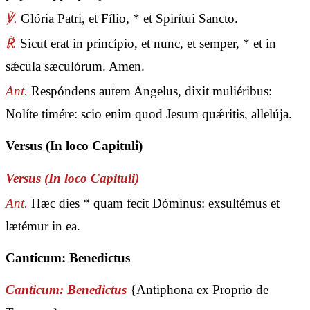
℣.
Glória Patri, et Fílio, * et Spirítui Sancto.
℟.
Sicut erat in princípio, et nunc, et semper, * et in
sǽcula sæculórum. Amen.
Ant.
Respóndens autem Angelus, dixit muliéribus:
Nolíte timére: scio enim quod Jesum quǽritis, allelúja.
Versus (In loco Capituli)
Versus (In loco Capituli)
Ant.
Hæc dies * quam fecit Dóminus: exsultémus et
lætémur in ea.
Canticum: Benedictus
Canticum: Benedictus
{Antiphona ex Proprio de