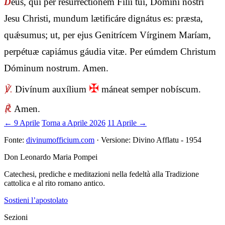
D
eus, qui per resurrectiónem Fílii tui, Dómini nostri
Jesu Christi, mundum lætificáre dignátus es: præsta,
quǽsumus; ut, per ejus Genitrícem Vírginem Maríam,
perpétuæ capiámus gáudia vitæ. Per eúmdem Christum
Dóminum nostrum. Amen.
✠
℣.
Divínum auxílium
máneat semper nobíscum.
℟.
Amen.
← 9 Aprile
Torna a Aprile 2026
11 Aprile →
Fonte:
divinumofficium.com
· Versione: Divino Afflatu - 1954
Don Leonardo Maria Pompei
Catechesi, prediche e meditazioni nella fedeltà alla Tradizione
cattolica e al rito romano antico.
Sostieni l’apostolato
Sezioni