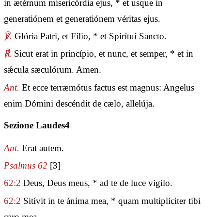
in ætérnum misericórdia ejus, * et usque in
generatiónem et generatiónem véritas ejus.
℣.
Glória Patri, et Fílio, * et Spirítui Sancto.
℟.
Sicut erat in princípio, et nunc, et semper, * et in
sǽcula sæculórum. Amen.
Ant.
Et ecce terræmótus factus est magnus: Angelus
enim Dómini descéndit de cælo, allelúja.
Sezione Laudes4
Ant.
Erat autem.
Psalmus 62
[3]
62:2
Deus, Deus meus, * ad te de luce vígilo.
62:2
Sitívit in te ánima mea, * quam multiplíciter tibi
caro mea.