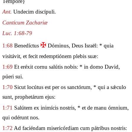
Tempore}
Ant.
Undecim discípuli.
Canticum Zachariæ
Luc. 1:68-79
✠
1:68
Benedíctus
Dóminus, Deus Israël: * quia
visitávit, et fecit redemptiónem plebis suæ:
1:69
Et eréxit cornu salútis nobis: * in domo David,
púeri sui.
1:70
Sicut locútus est per os sanctórum, * qui a sǽculo
sunt, prophetárum ejus:
1:71
Salútem ex inimícis nostris, * et de manu ómnium,
qui odérunt nos.
1:72
Ad faciéndam misericórdiam cum pátribus nostris: