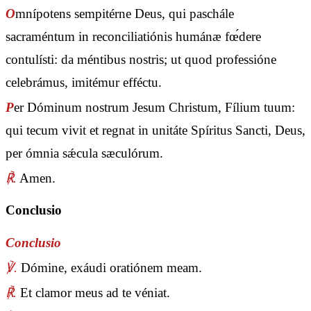
O
mnípotens sempitérne Deus, qui paschále
sacraméntum in reconciliatiónis humánæ fœ́dere
contulísti: da méntibus nostris; ut quod professióne
celebrámus, imitémur efféctu.
P
er Dóminum nostrum Jesum Christum, Fílium tuum:
qui tecum vivit et regnat in unitáte Spíritus Sancti, Deus,
per ómnia sǽcula sæculórum.
℟.
Amen.
Conclusio
Conclusio
℣.
Dómine, exáudi oratiónem meam.
℟.
Et clamor meus ad te véniat.