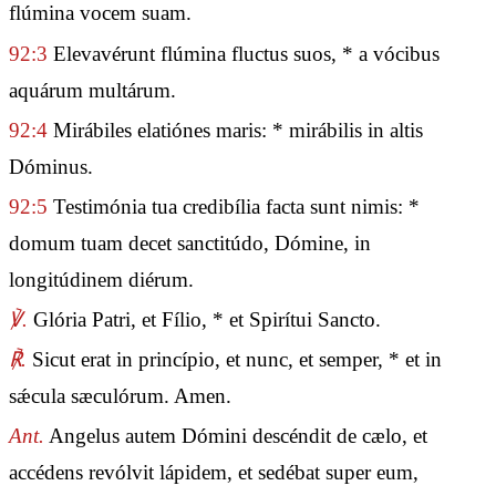
flúmina vocem suam.
92:3
Elevavérunt flúmina fluctus suos, * a vócibus
aquárum multárum.
92:4
Mirábiles elatiónes maris: * mirábilis in altis
Dóminus.
92:5
Testimónia tua credibília facta sunt nimis: *
domum tuam decet sanctitúdo, Dómine, in
longitúdinem diérum.
℣.
Glória Patri, et Fílio, * et Spirítui Sancto.
℟.
Sicut erat in princípio, et nunc, et semper, * et in
sǽcula sæculórum. Amen.
Ant.
Angelus autem Dómini descéndit de cælo, et
accédens revólvit lápidem, et sedébat super eum,