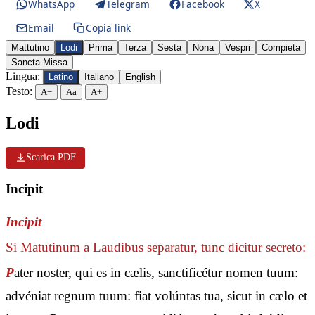
WhatsApp
Telegram
Facebook
X
Email
Copia link
Mattutino
Lodi
Prima
Terza
Sesta
Nona
Vespri
Compieta
Sancta Missa
Lingua:
Latino
Italiano
English
Testo:
A−
Aa
A+
Lodi
Scarica PDF
Incipit
Incipit
Si Matutinum a Laudibus separatur, tunc dicitur secreto:
P
ater noster, qui es in cælis, sanctificétur nomen tuum:
advéniat regnum tuum: fiat volúntas tua, sicut in cælo et