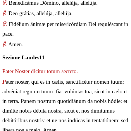
℣.
Benedicámus Dómino, allelúja, allelúja.
℟.
Deo grátias, allelúja, allelúja.
℣.
Fidélium ánimæ per misericórdiam Dei requiéscant in
pace.
℟.
Amen.
Sezione Laudes11
Pater Noster
dicitur totum secreto.
P
ater noster, qui es in cælis, sanctificétur nomen tuum:
advéniat regnum tuum: fiat volúntas tua, sicut in cælo et
in terra. Panem nostrum quotidiánum da nobis hódie: et
dimítte nobis débita nostra, sicut et nos dimíttimus
debitóribus nostris: et ne nos indúcas in tentatiónem: sed
líbera nos a malo. Amen.