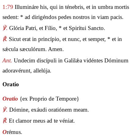
1:79
Illumináre his, qui in ténebris, et in umbra mortis
sedent: * ad dirigéndos pedes nostros in viam pacis.
℣.
Glória Patri, et Fílio, * et Spirítui Sancto.
℟.
Sicut erat in princípio, et nunc, et semper, * et in
sǽcula sæculórum. Amen.
Ant.
Undecim discípuli in Galilǽa vidéntes Dóminum
adoravérunt, allelúja.
Oratio
Oratio
{ex Proprio de Tempore}
℣.
Dómine, exáudi oratiónem meam.
℟.
Et clamor meus ad te véniat.
O
rémus.