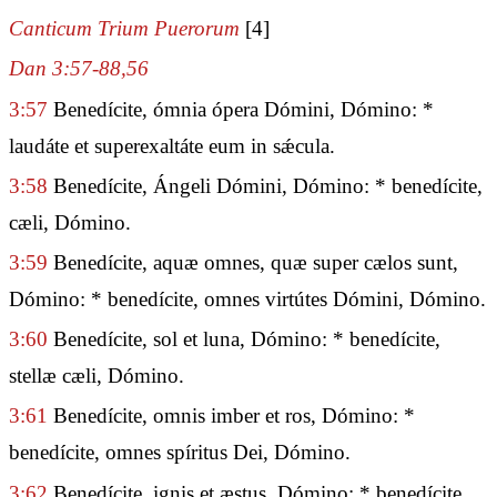
Canticum Trium Puerorum
[4]
Dan 3:57-88,56
3:57
Benedícite, ómnia ópera Dómini, Dómino: *
laudáte et superexaltáte eum in sǽcula.
3:58
Benedícite, Ángeli Dómini, Dómino: * benedícite,
cæli, Dómino.
3:59
Benedícite, aquæ omnes, quæ super cælos sunt,
Dómino: * benedícite, omnes virtútes Dómini, Dómino.
3:60
Benedícite, sol et luna, Dómino: * benedícite,
stellæ cæli, Dómino.
3:61
Benedícite, omnis imber et ros, Dómino: *
benedícite, omnes spíritus Dei, Dómino.
3:62
Benedícite, ignis et æstus, Dómino: * benedícite,