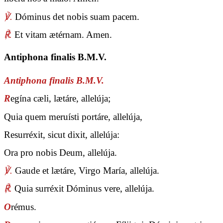
℣.
Dóminus det nobis suam pacem.
℟.
Et vitam ætérnam. Amen.
Antiphona finalis B.M.V.
Antiphona finalis B.M.V.
R
egína cæli, lætáre, allelúja;
Quia quem meruísti portáre, allelúja,
Resurréxit, sicut dixit, allelúja:
Ora pro nobis Deum, allelúja.
℣.
Gaude et lætáre, Virgo María, allelúja.
℟.
Quia surréxit Dóminus vere, allelúja.
O
rémus.