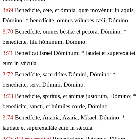
3:69
Benedícite, cete, et ómnia, quæ movéntur in aquis,
Dómino: * benedícite, omnes vólucres cæli, Dómino.
3:70
Benedícite, omnes béstiæ et pécora, Dómino: *
benedícite, fílii hóminum, Dómino.
3:71
Benedícat Israël Dóminum: * laudet et superexáltet
eum in sǽcula.
3:72
Benedícite, sacerdótes Dómini, Dómino: *
benedícite, servi Dómini, Dómino.
3:73
Benedícite, spíritus, et ánimæ justórum, Dómino: *
benedícite, sancti, et húmiles corde, Dómino.
3:74
Benedícite, Ananía, Azaría, Mísaël, Dómino: *
laudáte et superexaltáte eum in sǽcula.
3:75
(Fit reverentia:)
Benedicámus Patrem et Fílium