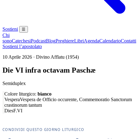
Sostieni
☰
Chi
sono
Catechesi
Podcast
Blog
Preghiere
Libri
Agenda
Calendario
Contatti
Sostieni l’apostolato
10 Aprile 2026 · Divino Afflatu (1954)
Die VI infra octavam Paschæ
Semiduplex
Colore liturgico:
bianco
Vespera
Vespera de Officio occurente, Commemoratio Sanctorum
crastinorum tantum
Dies
F.VI
CONDIVIDI QUESTO GIORNO LITURGICO