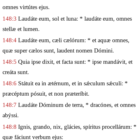
omnes virtútes ejus.
148:3
Laudáte eum, sol et luna: * laudáte eum, omnes
stellæ et lumen.
148:4
Laudáte eum, cæli cælórum: * et aquæ omnes,
quæ super cælos sunt, laudent nomen Dómini.
148:5
Quia ipse dixit, et facta sunt: * ipse mandávit, et
creáta sunt.
148:6
Státuit ea in ætérnum, et in sǽculum sǽculi: *
præcéptum pósuit, et non præteríbit.
148:7
Laudáte Dóminum de terra, * dracónes, et omnes
abýssi.
148:8
Ignis, grando, nix, glácies, spíritus procellárum: *
quæ fáciunt verbum ejus: