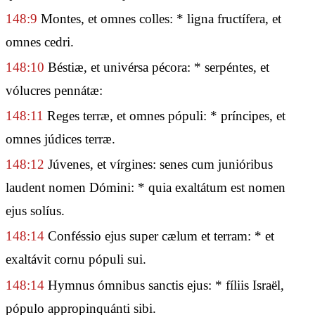
148:9
Montes, et omnes colles: * ligna fructífera, et
omnes cedri.
148:10
Béstiæ, et univérsa pécora: * serpéntes, et
vólucres pennátæ:
148:11
Reges terræ, et omnes pópuli: * príncipes, et
omnes júdices terræ.
148:12
Júvenes, et vírgines: senes cum junióribus
laudent nomen Dómini: * quia exaltátum est nomen
ejus solíus.
148:14
Conféssio ejus super cælum et terram: * et
exaltávit cornu pópuli sui.
148:14
Hymnus ómnibus sanctis ejus: * fíliis Israël,
pópulo appropinquánti sibi.