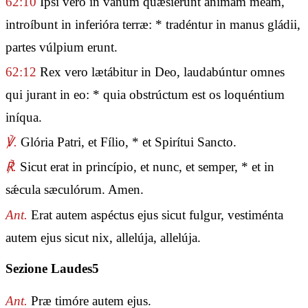
62:10
Ipsi vero in vanum quæsiérunt ánimam meam,
introíbunt in inferióra terræ: * tradéntur in manus gládii,
partes vúlpium erunt.
62:12
Rex vero lætábitur in Deo, laudabúntur omnes
qui jurant in eo: * quia obstrúctum est os loquéntium
iníqua.
℣.
Glória Patri, et Fílio, * et Spirítui Sancto.
℟.
Sicut erat in princípio, et nunc, et semper, * et in
sǽcula sæculórum. Amen.
Ant.
Erat autem aspéctus ejus sicut fulgur, vestiménta
autem ejus sicut nix, allelúja, allelúja.
Sezione Laudes5
Ant.
Præ timóre autem ejus.