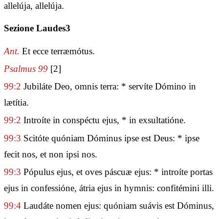
allelúja, allelúja.
Sezione Laudes3
Ant.
Et ecce terræmótus.
Psalmus 99
[2]
99:2
Jubiláte Deo, omnis terra: * servíte Dómino in
lætítia.
99:2
Introíte in conspéctu ejus, * in exsultatióne.
99:3
Scitóte quóniam Dóminus ipse est Deus: * ipse
fecit nos, et non ipsi nos.
99:3
Pópulus ejus, et oves páscuæ ejus: * introíte portas
ejus in confessióne, átria ejus in hymnis: confitémini illi.
99:4
Laudáte nomen ejus: quóniam suávis est Dóminus,