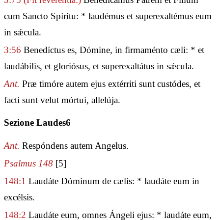
cum Sancto Spíritu: * laudémus et superexaltémus eum
in sǽcula.
3:56
Benedíctus es, Dómine, in firmaménto cæli: * et
laudábilis, et gloriósus, et superexaltátus in sǽcula.
Ant.
Præ timóre autem ejus extérriti sunt custódes, et
facti sunt velut mórtui, allelúja.
Sezione Laudes6
Ant.
Respóndens autem Angelus.
Psalmus 148
[5]
148:1
Laudáte Dóminum de cælis: * laudáte eum in
excélsis.
148:2
Laudáte eum, omnes Ángeli ejus: * laudáte eum,