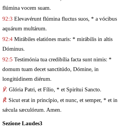
flúmina vocem suam.
92:3
Elevavérunt flúmina fluctus suos, * a vócibus
aquárum multárum.
92:4
Mirábiles elatiónes maris: * mirábilis in altis
Dóminus.
92:5
Testimónia tua credibília facta sunt nimis: *
domum tuam decet sanctitúdo, Dómine, in
longitúdinem diérum.
℣.
Glória Patri, et Fílio, * et Spirítui Sancto.
℟.
Sicut erat in princípio, et nunc, et semper, * et in
sǽcula sæculórum. Amen.
Sezione Laudes3