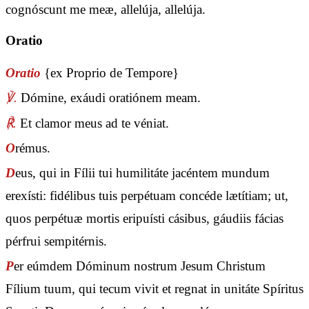
cognóscunt me meæ, allelúja, allelúja.
Oratio
Oratio
{ex Proprio de Tempore}
℣.
Dómine, exáudi oratiónem meam.
℟.
Et clamor meus ad te véniat.
O
rémus.
D
eus, qui in Fílii tui humilitáte jacéntem mundum
erexísti: fidélibus tuis perpétuam concéde lætítiam; ut,
quos perpétuæ mortis eripuísti cásibus, gáudiis fácias
pérfrui sempitérnis.
P
er eúmdem Dóminum nostrum Jesum Christum
Fílium tuum, qui tecum vivit et regnat in unitáte Spíritus