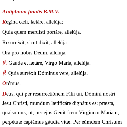
Antiphona finalis B.M.V.
R
egína cæli, lætáre, allelúja;
Quia quem meruísti portáre, allelúja,
Resurréxit, sicut dixit, allelúja:
Ora pro nobis Deum, allelúja.
℣.
Gaude et lætáre, Virgo María, allelúja.
℟.
Quia surréxit Dóminus vere, allelúja.
O
rémus.
D
eus, qui per resurrectiónem Fílii tui, Dómini nostri
Jesu Christi, mundum lætificáre dignátus es: præsta,
quǽsumus; ut, per ejus Genitrícem Vírginem Maríam,
perpétuæ capiámus gáudia vitæ. Per eúmdem Christum