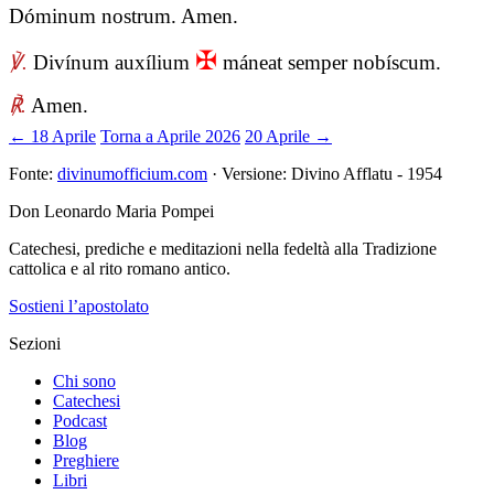
Dóminum nostrum. Amen.
✠
℣.
Divínum auxílium
máneat semper nobíscum.
℟.
Amen.
← 18 Aprile
Torna a Aprile 2026
20 Aprile →
Fonte:
divinumofficium.com
· Versione: Divino Afflatu - 1954
Don Leonardo Maria Pompei
Catechesi, prediche e meditazioni nella fedeltà alla Tradizione
cattolica e al rito romano antico.
Sostieni l’apostolato
Sezioni
Chi sono
Catechesi
Podcast
Blog
Preghiere
Libri