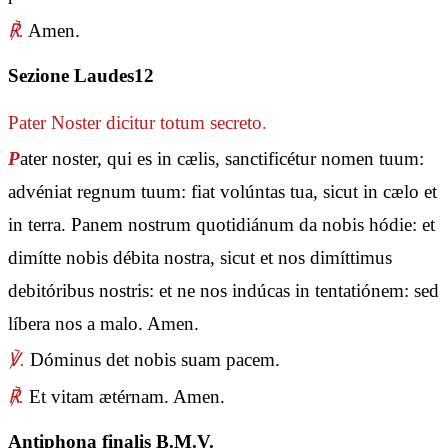
℟.
Amen.
Sezione Laudes12
Pater Noster
dicitur totum secreto.
P
ater noster, qui es in cælis, sanctificétur nomen tuum:
advéniat regnum tuum: fiat volúntas tua, sicut in cælo et
in terra. Panem nostrum quotidiánum da nobis hódie: et
dimítte nobis débita nostra, sicut et nos dimíttimus
debitóribus nostris: et ne nos indúcas in tentatiónem: sed
líbera nos a malo. Amen.
℣.
Dóminus det nobis suam pacem.
℟.
Et vitam ætérnam. Amen.
Antiphona finalis B.M.V.