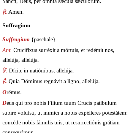
Sancti, Deus, per ómnia sǽcula sæculórum.
℟.
Amen.
Suffragium
Suffragium
{paschale}
Ant.
Crucifíxus surréxit a mórtuis, et redémit nos,
allelúja, allelúja.
℣.
Dícite in natiónibus, allelúja.
℟.
Quia Dóminus regnávit a ligno, allelúja.
O
rémus.
D
eus qui pro nobis Fílium tuum Crucis patíbulum
subíre voluísti, ut inimíci a nobis expélleres potestátem:
concéde nobis fámulis tuis; ut resurrectiónis grátiam
consequámur.