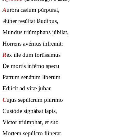
A
uróra cælum púrpurat,
Æther resúltat láudibus,
Mundus triúmphans júbilat,
Horrens avérnus ínfremit:
R
ex ille dum fortíssimus
De mortis inférno specu
Patrum senátum líberum
Edúcit ad vitæ jubar.
C
ujus sepúlcrum plúrimo
Custóde signábat lapis,
Victor triúmphat, et suo
Mortem sepúlcro fúnerat.