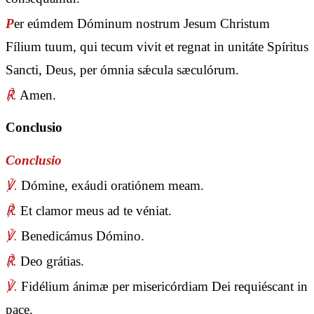
P
er eúmdem Dóminum nostrum Jesum Christum
Fílium tuum, qui tecum vivit et regnat in unitáte Spíritus
Sancti, Deus, per ómnia sǽcula sæculórum.
℟.
Amen.
Conclusio
Conclusio
℣.
Dómine, exáudi oratiónem meam.
℟.
Et clamor meus ad te véniat.
℣.
Benedicámus Dómino.
℟.
Deo grátias.
℣.
Fidélium ánimæ per misericórdiam Dei requiéscant in
pace.