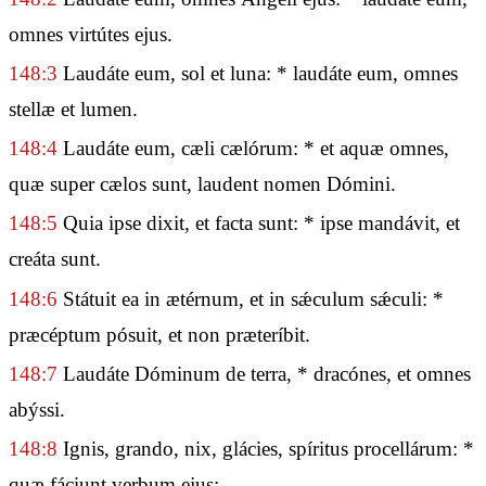
omnes virtútes ejus.
148:3
Laudáte eum, sol et luna: * laudáte eum, omnes
stellæ et lumen.
148:4
Laudáte eum, cæli cælórum: * et aquæ omnes,
quæ super cælos sunt, laudent nomen Dómini.
148:5
Quia ipse dixit, et facta sunt: * ipse mandávit, et
creáta sunt.
148:6
Státuit ea in ætérnum, et in sǽculum sǽculi: *
præcéptum pósuit, et non præteríbit.
148:7
Laudáte Dóminum de terra, * dracónes, et omnes
abýssi.
148:8
Ignis, grando, nix, glácies, spíritus procellárum: *
quæ fáciunt verbum ejus: