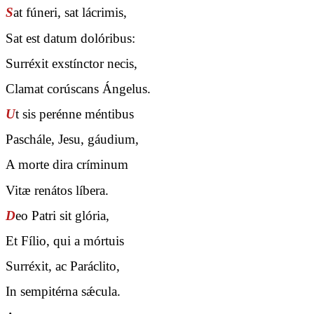
S
at fúneri, sat lácrimis,
Sat est datum dolóribus:
Surréxit exstínctor necis,
Clamat corúscans Ángelus.
U
t sis perénne méntibus
Paschále, Jesu, gáudium,
A morte dira críminum
Vitæ renátos líbera.
D
eo Patri sit glória,
Et Fílio, qui a mórtuis
Surréxit, ac Paráclito,
In sempitérna sǽcula.