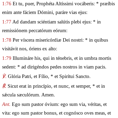
1:76
Et tu, puer, Prophéta Altíssimi vocáberis: * præíbis
enim ante fáciem Dómini, paráre vias ejus:
1:77
Ad dandam sciéntiam salútis plebi ejus: * in
remissiónem peccatórum eórum:
1:78
Per víscera misericórdiæ Dei nostri: * in quibus
visitávit nos, óriens ex alto:
1:79
Illumináre his, qui in ténebris, et in umbra mortis
sedent: * ad dirigéndos pedes nostros in viam pacis.
℣.
Glória Patri, et Fílio, * et Spirítui Sancto.
℟.
Sicut erat in princípio, et nunc, et semper, * et in
sǽcula sæculórum. Amen.
Ant.
Ego sum pastor óvium: ego sum via, véritas, et
vita: ego sum pastor bonus, et cognósco oves meas, et