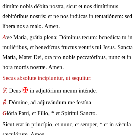
dimítte nobis débita nostra, sicut et nos dimíttimus
debitóribus nostris: et ne nos indúcas in tentatiónem: sed
líbera nos a malo. Amen.
A
ve María, grátia plena; Dóminus tecum: benedícta tu in
muliéribus, et benedíctus fructus ventris tui Jesus. Sancta
María, Mater Dei, ora pro nobis peccatóribus, nunc et in
hora mortis nostræ. Amen.
Secus absolute incipiuntur, ut sequitur:
✠
℣.
Deus
in adjutórium meum inténde.
℟.
Dómine, ad adjuvándum me festína.
G
lória Patri, et Fílio, * et Spirítui Sancto.
Sicut erat in princípio, et nunc, et semper, * et in sǽcula
sæculórum. Amen.