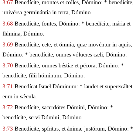
3:67
Benedícite, montes et colles, Dómino: * benedícite,
univérsa germinántia in terra, Dómino.
3:68
Benedícite, fontes, Dómino: * benedícite, mária et
flúmina, Dómino.
3:69
Benedícite, cete, et ómnia, quæ movéntur in aquis,
Dómino: * benedícite, omnes vólucres cæli, Dómino.
3:70
Benedícite, omnes béstiæ et pécora, Dómino: *
benedícite, fílii hóminum, Dómino.
3:71
Benedícat Israël Dóminum: * laudet et superexáltet
eum in sǽcula.
3:72
Benedícite, sacerdótes Dómini, Dómino: *
benedícite, servi Dómini, Dómino.
3:73
Benedícite, spíritus, et ánimæ justórum, Dómino: *