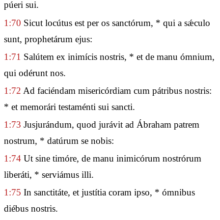
púeri sui.
1:70
Sicut locútus est per os sanctórum, * qui a sǽculo
sunt, prophetárum ejus:
1:71
Salútem ex inimícis nostris, * et de manu ómnium,
qui odérunt nos.
1:72
Ad faciéndam misericórdiam cum pátribus nostris:
* et memorári testaménti sui sancti.
1:73
Jusjurándum, quod jurávit ad Ábraham patrem
nostrum, * datúrum se nobis:
1:74
Ut sine timóre, de manu inimicórum nostrórum
liberáti, * serviámus illi.
1:75
In sanctitáte, et justítia coram ipso, * ómnibus
diébus nostris.