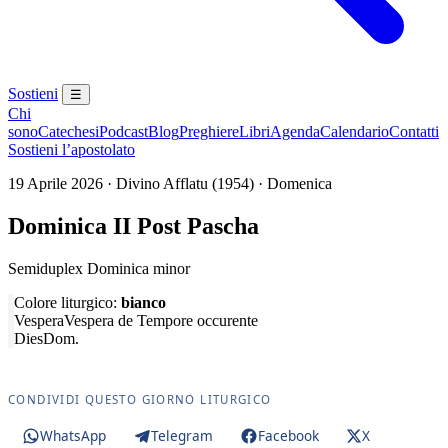
Sostieni
☰
Chi
sono
Catechesi
Podcast
Blog
Preghiere
Libri
Agenda
Calendario
Contatti
Sostieni l’apostolato
19 Aprile 2026 · Divino Afflatu (1954) · Domenica
Dominica II Post Pascha
Semiduplex Dominica minor
Colore liturgico:
bianco
Vespera
Vespera de Tempore occurente
Dies
Dom.
CONDIVIDI QUESTO GIORNO LITURGICO
WhatsApp
Telegram
Facebook
X