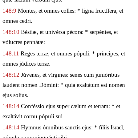
148:9
Montes, et omnes colles: * ligna fructífera, et
omnes cedri.
148:10
Béstiæ, et univérsa pécora: * serpéntes, et
vólucres pennátæ:
148:11
Reges terræ, et omnes pópuli: * príncipes, et
omnes júdices terræ.
148:12
Júvenes, et vírgines: senes cum junióribus
laudent nomen Dómini: * quia exaltátum est nomen
ejus solíus.
148:14
Conféssio ejus super cælum et terram: * et
exaltávit cornu pópuli sui.
148:14
Hymnus ómnibus sanctis ejus: * fíliis Israël,
pópulo appropinquánti sibi.