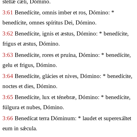
stellæ cæli, Dómino.
3:61
Benedícite, omnis imber et ros, Dómino: *
benedícite, omnes spíritus Dei, Dómino.
3:62
Benedícite, ignis et æstus, Dómino: * benedícite,
frigus et æstus, Dómino.
3:63
Benedícite, rores et pruína, Dómino: * benedícite,
gelu et frigus, Dómino.
3:64
Benedícite, glácies et nives, Dómino: * benedícite,
noctes et dies, Dómino.
3:65
Benedícite, lux et ténebræ, Dómino: * benedícite,
fúlgura et nubes, Dómino.
3:66
Benedícat terra Dóminum: * laudet et superexáltet
eum in sǽcula.