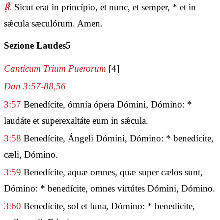
℟.
Sicut erat in princípio, et nunc, et semper, * et in
sǽcula sæculórum. Amen.
Sezione Laudes5
Canticum Trium Puerorum
[4]
Dan 3:57-88,56
3:57
Benedícite, ómnia ópera Dómini, Dómino: *
laudáte et superexaltáte eum in sǽcula.
3:58
Benedícite, Ángeli Dómini, Dómino: * benedícite,
cæli, Dómino.
3:59
Benedícite, aquæ omnes, quæ super cælos sunt,
Dómino: * benedícite, omnes virtútes Dómini, Dómino.
3:60
Benedícite, sol et luna, Dómino: * benedícite,