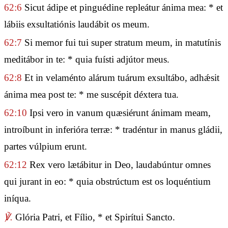
62:6
Sicut ádipe et pinguédine repleátur ánima mea: * et
lábiis exsultatiónis laudábit os meum.
62:7
Si memor fui tui super stratum meum, in matutínis
meditábor in te: * quia fuísti adjútor meus.
62:8
Et in velaménto alárum tuárum exsultábo, adhǽsit
ánima mea post te: * me suscépit déxtera tua.
62:10
Ipsi vero in vanum quæsiérunt ánimam meam,
introíbunt in inferióra terræ: * tradéntur in manus gládii,
partes vúlpium erunt.
62:12
Rex vero lætábitur in Deo, laudabúntur omnes
qui jurant in eo: * quia obstrúctum est os loquéntium
iníqua.
℣.
Glória Patri, et Fílio, * et Spirítui Sancto.