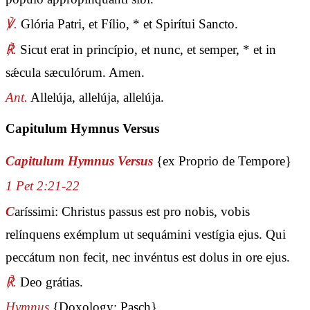
℣.
Glória Patri, et Fílio, * et Spirítui Sancto.
℟.
Sicut erat in princípio, et nunc, et semper, * et in
sǽcula sæculórum. Amen.
Ant.
Allelúja, allelúja, allelúja.
Capitulum Hymnus Versus
Capitulum Hymnus Versus
{ex Proprio de Tempore}
1 Pet 2:21-22
C
aríssimi: Christus passus est pro nobis, vobis
relínquens exémplum ut sequámini vestígia ejus. Qui
peccátum non fecit, nec invéntus est dolus in ore ejus.
℟.
Deo grátias.
Hymnus
{Doxology: Pasch}