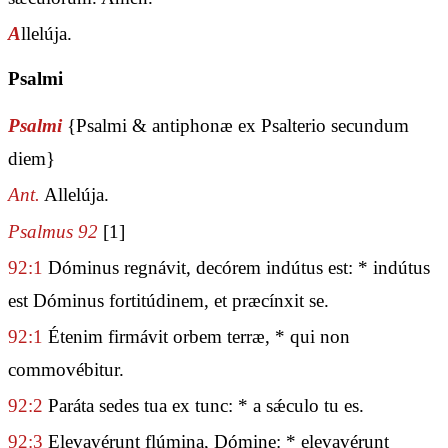
A
llelúja.
Psalmi
Psalmi
{Psalmi & antiphonæ ex Psalterio secundum
diem}
Ant.
Allelúja.
Psalmus 92
[1]
92:1
Dóminus regnávit, decórem indútus est: * indútus
est Dóminus fortitúdinem, et præcínxit se.
92:1
Étenim firmávit orbem terræ, * qui non
commovébitur.
92:2
Paráta sedes tua ex tunc: * a sǽculo tu es.
92:3
Elevavérunt flúmina, Dómine: * elevavérunt