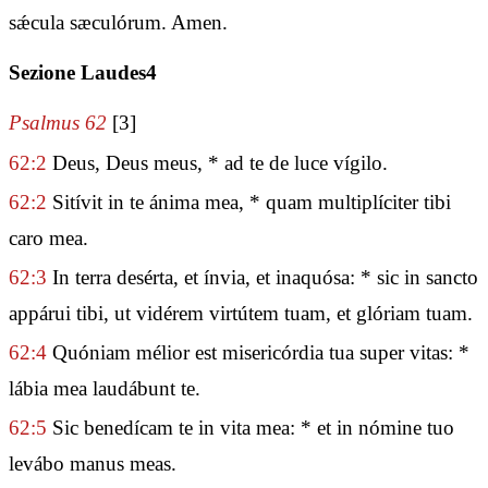
sǽcula sæculórum. Amen.
Sezione Laudes4
Psalmus 62
[3]
62:2
Deus, Deus meus, * ad te de luce vígilo.
62:2
Sitívit in te ánima mea, * quam multiplíciter tibi
caro mea.
62:3
In terra desérta, et ínvia, et inaquósa: * sic in sancto
appárui tibi, ut vidérem virtútem tuam, et glóriam tuam.
62:4
Quóniam mélior est misericórdia tua super vitas: *
lábia mea laudábunt te.
62:5
Sic benedícam te in vita mea: * et in nómine tuo
levábo manus meas.