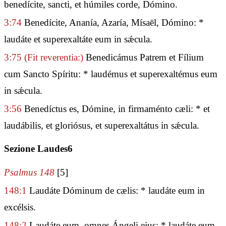
benedícite, sancti, et húmiles corde, Dómino.
3:74
Benedícite, Ananía, Azaría, Mísaël, Dómino: *
laudáte et superexaltáte eum in sǽcula.
3:75
(Fit reverentia:)
Benedicámus Patrem et Fílium
cum Sancto Spíritu: * laudémus et superexaltémus eum
in sǽcula.
3:56
Benedíctus es, Dómine, in firmaménto cæli: * et
laudábilis, et gloriósus, et superexaltátus in sǽcula.
Sezione Laudes6
Psalmus 148
[5]
148:1
Laudáte Dóminum de cælis: * laudáte eum in
excélsis.
148:2
Laudáte eum, omnes Ángeli ejus: * laudáte eum,