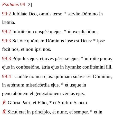
Psalmus 99
[2]
99:2
Jubiláte Deo, omnis terra: * servíte Dómino in
lætítia.
99:2
Introíte in conspéctu ejus, * in exsultatióne.
99:3
Scitóte quóniam Dóminus ipse est Deus: * ipse
fecit nos, et non ipsi nos.
99:3
Pópulus ejus, et oves páscuæ ejus: * introíte portas
ejus in confessióne, átria ejus in hymnis: confitémini illi.
99:4
Laudáte nomen ejus: quóniam suávis est Dóminus,
in ætérnum misericórdia ejus, * et usque in
generatiónem et generatiónem véritas ejus.
℣.
Glória Patri, et Fílio, * et Spirítui Sancto.
℟.
Sicut erat in princípio, et nunc, et semper, * et in