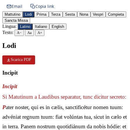
Email
Copia link
Mattutino
Lodi
Prima
Terza
Sesta
Nona
Vespri
Compieta
Sancta Missa
Lingua:
Latino
Italiano
English
Testo:
A−
Aa
A+
Lodi
Scarica PDF
Incipit
Incipit
Si Matutinum a Laudibus separatur, tunc dicitur secreto:
P
ater noster, qui es in cælis, sanctificétur nomen tuum:
advéniat regnum tuum: fiat volúntas tua, sicut in cælo et
in terra. Panem nostrum quotidiánum da nobis hódie: et