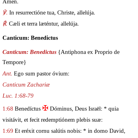
Amen.
℣.
In resurrectióne tua, Christe, allelúja.
℟.
Cæli et terra læténtur, allelúja.
Canticum: Benedictus
Canticum: Benedictus
{Antiphona ex Proprio de
Tempore}
Ant.
Ego sum pastor óvium:
Canticum Zachariæ
Luc. 1:68-79
✠
1:68
Benedíctus
Dóminus, Deus Israël: * quia
visitávit, et fecit redemptiónem plebis suæ:
1:69
Et eréxit cornu salútis nobis: * in domo David,