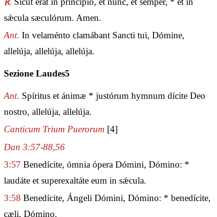
℟.
Sicut erat in princípio, et nunc, et semper, * et in
sǽcula sæculórum. Amen.
Ant.
In velaménto clamábant Sancti tui, Dómine,
allelúja, allelúja, allelúja.
Sezione Laudes5
Ant.
Spíritus et ánimæ * justórum hymnum dícite Deo
nostro, allelúja, allelúja.
Canticum Trium Puerorum
[4]
Dan 3:57-88,56
3:57
Benedícite, ómnia ópera Dómini, Dómino: *
laudáte et superexaltáte eum in sǽcula.
3:58
Benedícite, Ángeli Dómini, Dómino: * benedícite,
cæli, Dómino.