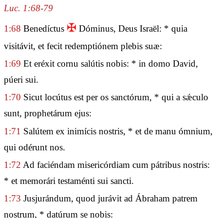
Luc. 1:68-79
✠
1:68
Benedíctus
Dóminus, Deus Israël: * quia
visitávit, et fecit redemptiónem plebis suæ:
1:69
Et eréxit cornu salútis nobis: * in domo David,
púeri sui.
1:70
Sicut locútus est per os sanctórum, * qui a sǽculo
sunt, prophetárum ejus:
1:71
Salútem ex inimícis nostris, * et de manu ómnium,
qui odérunt nos.
1:72
Ad faciéndam misericórdiam cum pátribus nostris:
* et memorári testaménti sui sancti.
1:73
Jusjurándum, quod jurávit ad Ábraham patrem
nostrum, * datúrum se nobis: