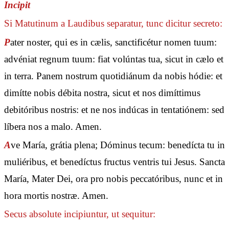
Incipit
Si Matutinum a Laudibus separatur, tunc dicitur secreto:
P
ater noster, qui es in cælis, sanctificétur nomen tuum:
advéniat regnum tuum: fiat volúntas tua, sicut in cælo et
in terra. Panem nostrum quotidiánum da nobis hódie: et
dimítte nobis débita nostra, sicut et nos dimíttimus
debitóribus nostris: et ne nos indúcas in tentatiónem: sed
líbera nos a malo. Amen.
A
ve María, grátia plena; Dóminus tecum: benedícta tu in
muliéribus, et benedíctus fructus ventris tui Jesus. Sancta
María, Mater Dei, ora pro nobis peccatóribus, nunc et in
hora mortis nostræ. Amen.
Secus absolute incipiuntur, ut sequitur: