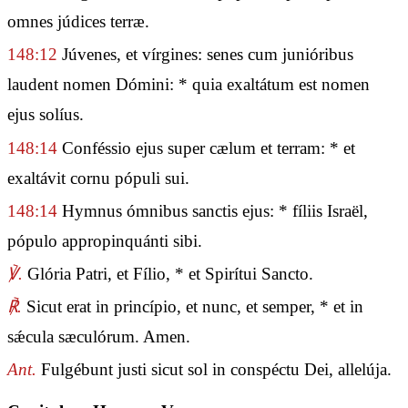
omnes júdices terræ.
148:12
Júvenes, et vírgines: senes cum junióribus
laudent nomen Dómini: * quia exaltátum est nomen
ejus solíus.
148:14
Conféssio ejus super cælum et terram: * et
exaltávit cornu pópuli sui.
148:14
Hymnus ómnibus sanctis ejus: * fíliis Israël,
pópulo appropinquánti sibi.
℣.
Glória Patri, et Fílio, * et Spirítui Sancto.
℟.
Sicut erat in princípio, et nunc, et semper, * et in
sǽcula sæculórum. Amen.
Ant.
Fulgébunt justi sicut sol in conspéctu Dei, allelúja.