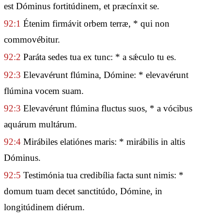
est Dóminus fortitúdinem, et præcínxit se.
92:1
Étenim firmávit orbem terræ, * qui non
commovébitur.
92:2
Paráta sedes tua ex tunc: * a sǽculo tu es.
92:3
Elevavérunt flúmina, Dómine: * elevavérunt
flúmina vocem suam.
92:3
Elevavérunt flúmina fluctus suos, * a vócibus
aquárum multárum.
92:4
Mirábiles elatiónes maris: * mirábilis in altis
Dóminus.
92:5
Testimónia tua credibília facta sunt nimis: *
domum tuam decet sanctitúdo, Dómine, in
longitúdinem diérum.