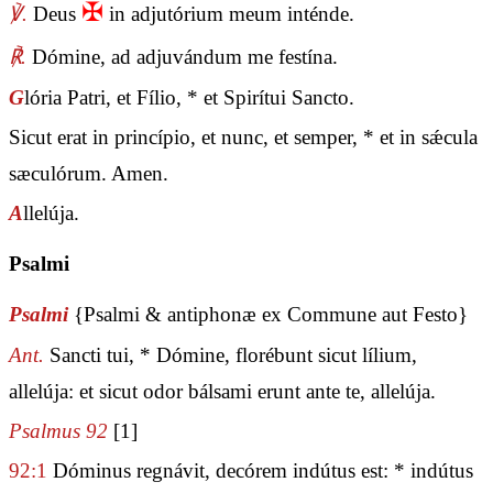
✠
℣.
Deus
in adjutórium meum inténde.
℟.
Dómine, ad adjuvándum me festína.
G
lória Patri, et Fílio, * et Spirítui Sancto.
Sicut erat in princípio, et nunc, et semper, * et in sǽcula
sæculórum. Amen.
A
llelúja.
Psalmi
Psalmi
{Psalmi & antiphonæ ex Commune aut Festo}
Ant.
Sancti tui, * Dómine, florébunt sicut lílium,
allelúja: et sicut odor bálsami erunt ante te, allelúja.
Psalmus 92
[1]
92:1
Dóminus regnávit, decórem indútus est: * indútus