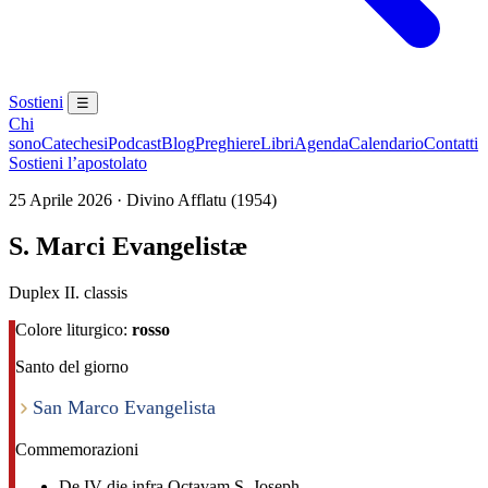
Sostieni
☰
Chi
sono
Catechesi
Podcast
Blog
Preghiere
Libri
Agenda
Calendario
Contatti
Sostieni l’apostolato
25 Aprile 2026 · Divino Afflatu (1954)
S. Marci Evangelistæ
Duplex II. classis
Colore liturgico:
rosso
Santo del giorno
San Marco Evangelista
Commemorazioni
De IV die infra Octavam S. Joseph