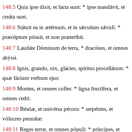
148:5
Quia ipse dixit, et facta sunt: * ipse mandávit, et
creáta sunt.
148:6
Státuit ea in ætérnum, et in sǽculum sǽculi: *
præcéptum pósuit, et non præteríbit.
148:7
Laudáte Dóminum de terra, * dracónes, et omnes
abýssi.
148:8
Ignis, grando, nix, glácies, spíritus procellárum: *
quæ fáciunt verbum ejus:
148:9
Montes, et omnes colles: * ligna fructífera, et
omnes cedri.
148:10
Béstiæ, et univérsa pécora: * serpéntes, et
vólucres pennátæ:
148:11
Reges terræ, et omnes pópuli: * príncipes, et