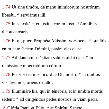
1:74
Ut sine timóre, de manu inimicórum nostrórum
liberáti, * serviámus illi.
1:75
In sanctitáte, et justítia coram ipso, * ómnibus
diébus nostris.
1:76
Et tu, puer, Prophéta Altíssimi vocáberis: * præíbis
enim ante fáciem Dómini, paráre vias ejus:
1:77
Ad dandam sciéntiam salútis plebi ejus: * in
remissiónem peccatórum eórum:
1:78
Per víscera misericórdiæ Dei nostri: * in quibus
visitávit nos, óriens ex alto:
1:79
Illumináre his, qui in ténebris, et in umbra mortis
sedent: * ad dirigéndos pedes nostros in viam pacis.
℣.
Glória Patri, et Fílio, * et Spirítui Sancto.