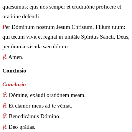
quǽsumus; ejus nos semper et eruditióne profícere et
oratióne deféndi.
P
er Dóminum nostrum Jesum Christum, Fílium tuum:
qui tecum vivit et regnat in unitáte Spíritus Sancti, Deus,
per ómnia sǽcula sæculórum.
℟.
Amen.
Conclusio
Conclusio
℣.
Dómine, exáudi oratiónem meam.
℟.
Et clamor meus ad te véniat.
℣.
Benedicámus Dómino.
℟.
Deo grátias.