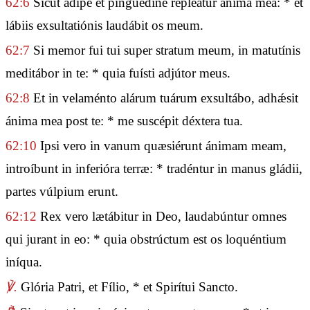
62:6
Sicut ádipe et pinguédine repleátur ánima mea: * et
lábiis exsultatiónis laudábit os meum.
62:7
Si memor fui tui super stratum meum, in matutínis
meditábor in te: * quia fuísti adjútor meus.
62:8
Et in velaménto alárum tuárum exsultábo, adhǽsit
ánima mea post te: * me suscépit déxtera tua.
62:10
Ipsi vero in vanum quæsiérunt ánimam meam,
introíbunt in inferióra terræ: * tradéntur in manus gládii,
partes vúlpium erunt.
62:12
Rex vero lætábitur in Deo, laudabúntur omnes
qui jurant in eo: * quia obstrúctum est os loquéntium
iníqua.
℣.
Glória Patri, et Fílio, * et Spirítui Sancto.