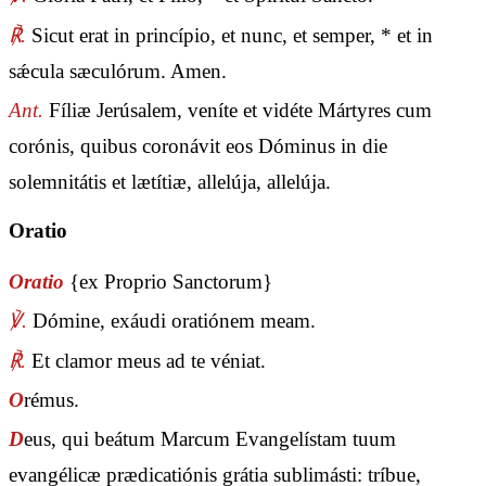
℟.
Sicut erat in princípio, et nunc, et semper, * et in
sǽcula sæculórum. Amen.
Ant.
Fíliæ Jerúsalem, veníte et vidéte Mártyres cum
corónis, quibus coronávit eos Dóminus in die
solemnitátis et lætítiæ, allelúja, allelúja.
Oratio
Oratio
{ex Proprio Sanctorum}
℣.
Dómine, exáudi oratiónem meam.
℟.
Et clamor meus ad te véniat.
O
rémus.
D
eus, qui beátum Marcum Evangelístam tuum
evangélicæ prædicatiónis grátia sublimásti: tríbue,