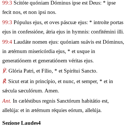
99:3
Scitóte quóniam Dóminus ipse est Deus: * ipse
fecit nos, et non ipsi nos.
99:3
Pópulus ejus, et oves páscuæ ejus: * introíte portas
ejus in confessióne, átria ejus in hymnis: confitémini illi.
99:4
Laudáte nomen ejus: quóniam suávis est Dóminus,
in ætérnum misericórdia ejus, * et usque in
generatiónem et generatiónem véritas ejus.
℣.
Glória Patri, et Fílio, * et Spirítui Sancto.
℟.
Sicut erat in princípio, et nunc, et semper, * et in
sǽcula sæculórum. Amen.
Ant.
In cæléstibus regnis Sanctórum habitátio est,
allelúja: et in ætérnum réquies eórum, allelúja.
Sezione Laudes4