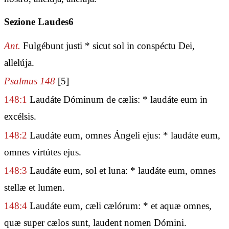
Sezione Laudes6
Ant.
Fulgébunt justi * sicut sol in conspéctu Dei,
allelúja.
Psalmus 148
[5]
148:1
Laudáte Dóminum de cælis: * laudáte eum in
excélsis.
148:2
Laudáte eum, omnes Ángeli ejus: * laudáte eum,
omnes virtútes ejus.
148:3
Laudáte eum, sol et luna: * laudáte eum, omnes
stellæ et lumen.
148:4
Laudáte eum, cæli cælórum: * et aquæ omnes,
quæ super cælos sunt, laudent nomen Dómini.