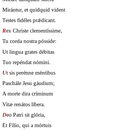
Mirántur, et quidquid vident
Testes fidéles prǽdicant.
R
ex Christe clementíssime,
Tu corda nostra pósside:
Ut lingua grates débitas
Tuo repéndat nómini.
U
t sis perénne méntibus
Paschále Jesu gáudium;
A morte dira críminum
Vitæ renátos líbera.
D
eo Patri sit glória,
Et Fílio, qui a mórtuis