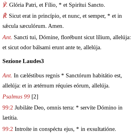
℣.
Glória Patri, et Fílio, * et Spirítui Sancto.
℟.
Sicut erat in princípio, et nunc, et semper, * et in
sǽcula sæculórum. Amen.
Ant.
Sancti tui, Dómine, florébunt sicut lílium, allelúja:
et sicut odor bálsami erunt ante te, allelúja.
Sezione Laudes3
Ant.
In cæléstibus regnis * Sanctórum habitátio est,
allelúja: et in ætérnum réquies eórum, allelúja.
Psalmus 99
[2]
99:2
Jubiláte Deo, omnis terra: * servíte Dómino in
lætítia.
99:2
Introíte in conspéctu ejus, * in exsultatióne.