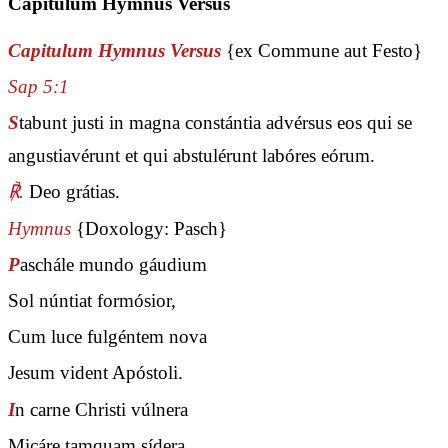
Capitulum Hymnus Versus
Capitulum Hymnus Versus
{ex Commune aut Festo}
Sap 5:1
S
tabunt justi in magna constántia advérsus eos qui se
angustiavérunt et qui abstulérunt labóres eórum.
℟.
Deo grátias.
Hymnus
{Doxology: Pasch}
P
aschále mundo gáudium
Sol núntiat formósior,
Cum luce fulgéntem nova
Jesum vident Apóstoli.
I
n carne Christi vúlnera
Micáre tamquam sídera