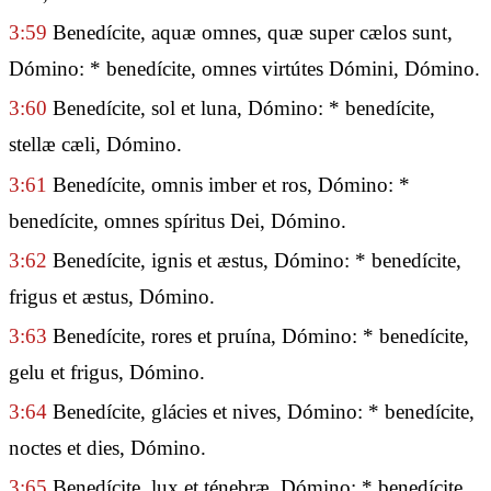
3:59
Benedícite, aquæ omnes, quæ super cælos sunt,
Dómino: * benedícite, omnes virtútes Dómini, Dómino.
3:60
Benedícite, sol et luna, Dómino: * benedícite,
stellæ cæli, Dómino.
3:61
Benedícite, omnis imber et ros, Dómino: *
benedícite, omnes spíritus Dei, Dómino.
3:62
Benedícite, ignis et æstus, Dómino: * benedícite,
frigus et æstus, Dómino.
3:63
Benedícite, rores et pruína, Dómino: * benedícite,
gelu et frigus, Dómino.
3:64
Benedícite, glácies et nives, Dómino: * benedícite,
noctes et dies, Dómino.
3:65
Benedícite, lux et ténebræ, Dómino: * benedícite,