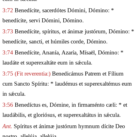
3:72
Benedícite, sacerdótes Dómini, Dómino: *
benedícite, servi Dómini, Dómino.
3:73
Benedícite, spíritus, et ánimæ justórum, Dómino: *
benedícite, sancti, et húmiles corde, Dómino.
3:74
Benedícite, Ananía, Azaría, Mísaël, Dómino: *
laudáte et superexaltáte eum in sǽcula.
3:75
(Fit reverentia:)
Benedicámus Patrem et Fílium
cum Sancto Spíritu: * laudémus et superexaltémus eum
in sǽcula.
3:56
Benedíctus es, Dómine, in firmaménto cæli: * et
laudábilis, et gloriósus, et superexaltátus in sǽcula.
Ant.
Spíritus et ánimæ justórum hymnum dícite Deo
nostro, allelúja, allelúja.