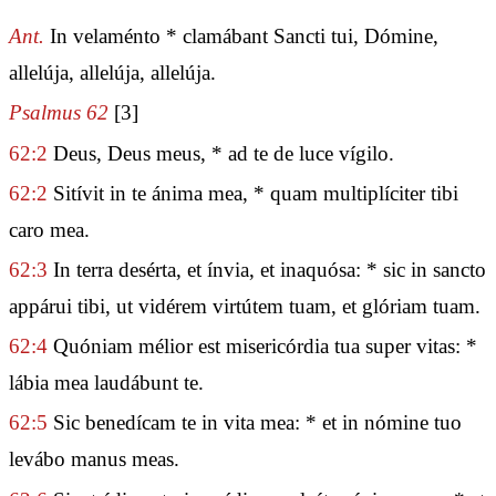
Ant.
In velaménto * clamábant Sancti tui, Dómine,
allelúja, allelúja, allelúja.
Psalmus 62
[3]
62:2
Deus, Deus meus, * ad te de luce vígilo.
62:2
Sitívit in te ánima mea, * quam multiplíciter tibi
caro mea.
62:3
In terra desérta, et ínvia, et inaquósa: * sic in sancto
appárui tibi, ut vidérem virtútem tuam, et glóriam tuam.
62:4
Quóniam mélior est misericórdia tua super vitas: *
lábia mea laudábunt te.
62:5
Sic benedícam te in vita mea: * et in nómine tuo
levábo manus meas.