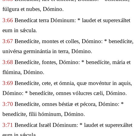
fúlgura et nubes, Dómino.
3:66
Benedícat terra Dóminum: * laudet et superexáltet
eum in sǽcula.
3:67
Benedícite, montes et colles, Dómino: * benedícite,
univérsa germinántia in terra, Dómino.
3:68
Benedícite, fontes, Dómino: * benedícite, mária et
flúmina, Dómino.
3:69
Benedícite, cete, et ómnia, quæ movéntur in aquis,
Dómino: * benedícite, omnes vólucres cæli, Dómino.
3:70
Benedícite, omnes béstiæ et pécora, Dómino: *
benedícite, fílii hóminum, Dómino.
3:71
Benedícat Israël Dóminum: * laudet et superexáltet
eum in sǽcula.