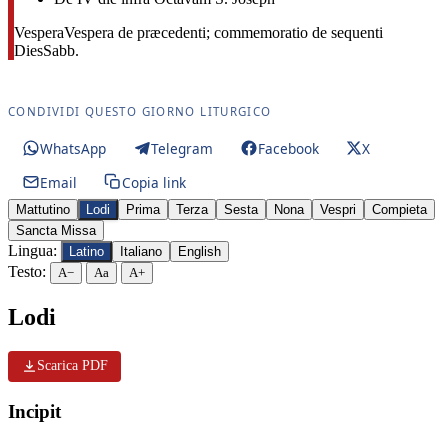
Vespera
Vespera de præcedenti; commemoratio de sequenti
Dies
Sabb.
CONDIVIDI QUESTO GIORNO LITURGICO
WhatsApp
Telegram
Facebook
X
Email
Copia link
Mattutino
Lodi
Prima
Terza
Sesta
Nona
Vespri
Compieta
Sancta Missa
Lingua:
Latino
Italiano
English
Testo:
A−
Aa
A+
Lodi
Scarica PDF
Incipit