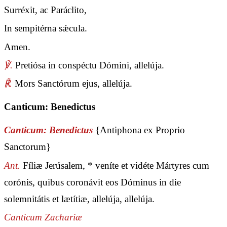
Surréxit, ac Paráclito,
In sempitérna sǽcula.
Amen.
℣.
Pretiósa in conspéctu Dómini, allelúja.
℟.
Mors Sanctórum ejus, allelúja.
Canticum: Benedictus
Canticum: Benedictus
{Antiphona ex Proprio
Sanctorum}
Ant.
Fíliæ Jerúsalem, * veníte et vidéte Mártyres cum
corónis, quibus coronávit eos Dóminus in die
solemnitátis et lætítiæ, allelúja, allelúja.
Canticum Zachariæ