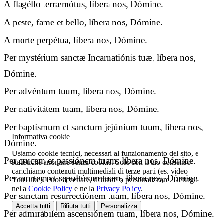
A flagéllo terræmótus, líbera nos, Dómine.
A peste, fame et bello, líbera nos, Dómine.
A morte perpétua, líbera nos, Dómine.
Per mystérium sanctæ Incarnatiónis tuæ, líbera nos,
Dómine.
Per advéntum tuum, líbera nos, Dómine.
Per nativitátem tuam, líbera nos, Dómine.
Per baptísmum et sanctum jejúnium tuum, líbera nos,
Informativa cookie
Dómine.
Usiamo cookie tecnici, necessari al funzionamento del sito, e
Per crucem et passiónem tuam, líbera nos, Dómine.
statistiche anonime senza cookie. Solo con il tuo consenso
carichiamo contenuti multimediali di terze parti (es. video
Per mortem et sepultúram tuam, líbera nos, Dómine.
YouTube). Puoi accettare, rifiutare o personalizzare. Dettagli
nella
Cookie Policy
e nella
Privacy Policy
.
Per sanctam resurrectiónem tuam, líbera nos, Dómine.
Accetta tutti
Rifiuta tutti
Personalizza
Per admirábilem ascensiónem tuam, líbera nos, Dómine.