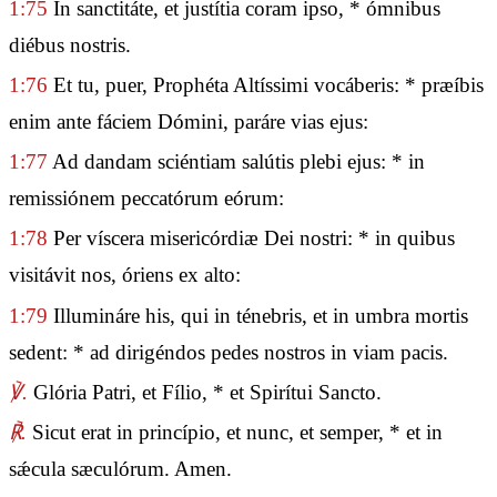
1:75
In sanctitáte, et justítia coram ipso, * ómnibus
diébus nostris.
1:76
Et tu, puer, Prophéta Altíssimi vocáberis: * præíbis
enim ante fáciem Dómini, paráre vias ejus:
1:77
Ad dandam sciéntiam salútis plebi ejus: * in
remissiónem peccatórum eórum:
1:78
Per víscera misericórdiæ Dei nostri: * in quibus
visitávit nos, óriens ex alto:
1:79
Illumináre his, qui in ténebris, et in umbra mortis
sedent: * ad dirigéndos pedes nostros in viam pacis.
℣.
Glória Patri, et Fílio, * et Spirítui Sancto.
℟.
Sicut erat in princípio, et nunc, et semper, * et in
sǽcula sæculórum. Amen.