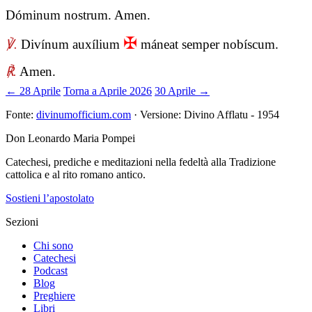
Dóminum nostrum. Amen.
✠
℣.
Divínum auxílium
máneat semper nobíscum.
℟.
Amen.
← 28 Aprile
Torna a Aprile 2026
30 Aprile →
Fonte:
divinumofficium.com
· Versione: Divino Afflatu - 1954
Don Leonardo Maria Pompei
Catechesi, prediche e meditazioni nella fedeltà alla Tradizione
cattolica e al rito romano antico.
Sostieni l’apostolato
Sezioni
Chi sono
Catechesi
Podcast
Blog
Preghiere
Libri