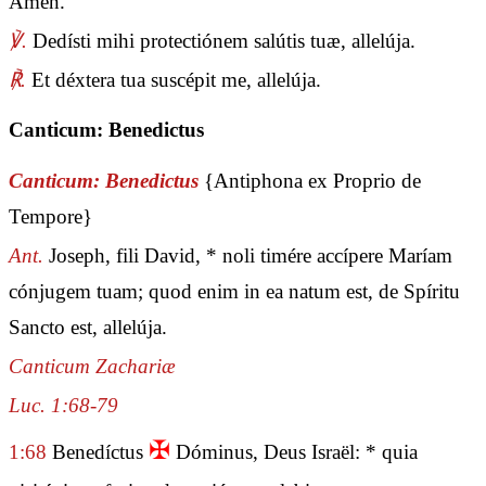
Amen.
℣.
Dedísti mihi protectiónem salútis tuæ, allelúja.
℟.
Et déxtera tua suscépit me, allelúja.
Canticum: Benedictus
Canticum: Benedictus
{Antiphona ex Proprio de
Tempore}
Ant.
Joseph, fili David, * noli timére accípere Maríam
cónjugem tuam; quod enim in ea natum est, de Spíritu
Sancto est, allelúja.
Canticum Zachariæ
Luc. 1:68-79
✠
1:68
Benedíctus
Dóminus, Deus Israël: * quia