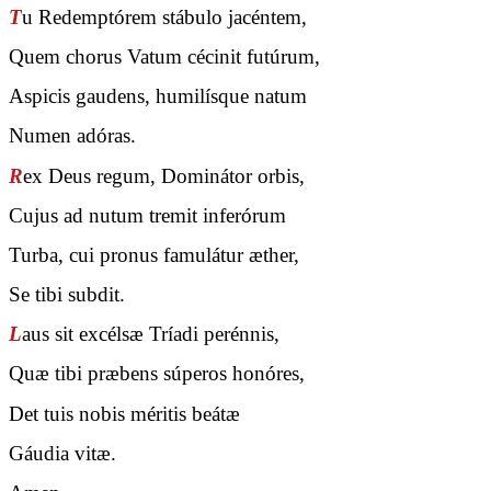
T
u Redemptórem stábulo jacéntem,
Quem chorus Vatum cécinit futúrum,
Aspicis gaudens, humilísque natum
Numen adóras.
R
ex Deus regum, Dominátor orbis,
Cujus ad nutum tremit inferórum
Turba, cui pronus famulátur æther,
Se tibi subdit.
L
aus sit excélsæ Tríadi perénnis,
Quæ tibi præbens súperos honóres,
Det tuis nobis méritis beátæ
Gáudia vitæ.