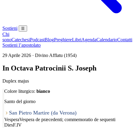
Sostieni
☰
Chi
sono
Catechesi
Podcast
Blog
Preghiere
Libri
Agenda
Calendario
Contatti
Sostieni l’apostolato
29 Aprile 2026 · Divino Afflatu (1954)
In Octava Patrocinii S. Joseph
Duplex majus
Colore liturgico:
bianco
Santo del giorno
San Pietro Martire (da Verona)
Vespera
Vespera de præcedenti; commemoratio de sequenti
Dies
F.IV