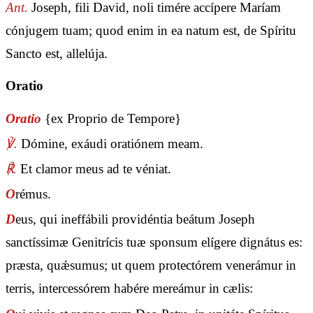
Ant.
Joseph, fili David, noli timére accípere Maríam
cónjugem tuam; quod enim in ea natum est, de Spíritu
Sancto est, allelúja.
Oratio
Oratio
{ex Proprio de Tempore}
℣.
Dómine, exáudi oratiónem meam.
℟.
Et clamor meus ad te véniat.
O
rémus.
D
eus, qui ineffábili providéntia beátum Joseph
sanctíssimæ Genitrícis tuæ sponsum elígere dignátus es:
præsta, quǽsumus; ut quem protectórem venerámur in
terris, intercessórem habére mereámur in cælis: