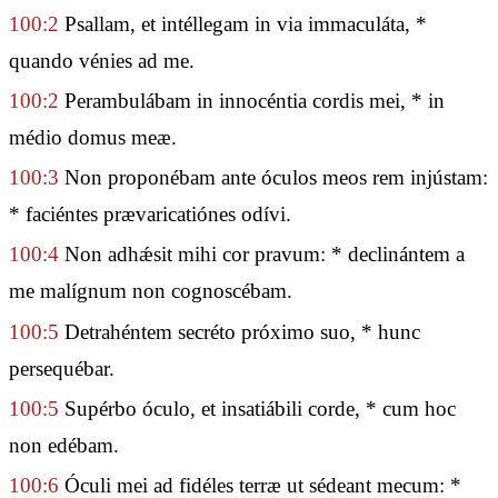
100:2
Psallam, et intéllegam in via immaculáta, *
quando vénies ad me.
100:2
Perambulábam in innocéntia cordis mei, * in
médio domus meæ.
100:3
Non proponébam ante óculos meos rem injústam:
* faciéntes prævaricatiónes odívi.
100:4
Non adhǽsit mihi cor pravum: * declinántem a
me malígnum non cognoscébam.
100:5
Detrahéntem secréto próximo suo, * hunc
persequébar.
100:5
Supérbo óculo, et insatiábili corde, * cum hoc
non edébam.
100:6
Óculi mei ad fidéles terræ ut sédeant mecum: *