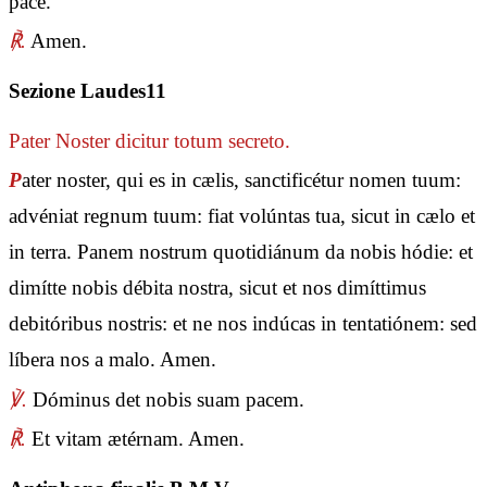
pace.
℟.
Amen.
Sezione Laudes11
Pater Noster
dicitur totum secreto.
P
ater noster, qui es in cælis, sanctificétur nomen tuum:
advéniat regnum tuum: fiat volúntas tua, sicut in cælo et
in terra. Panem nostrum quotidiánum da nobis hódie: et
dimítte nobis débita nostra, sicut et nos dimíttimus
debitóribus nostris: et ne nos indúcas in tentatiónem: sed
líbera nos a malo. Amen.
℣.
Dóminus det nobis suam pacem.
℟.
Et vitam ætérnam. Amen.