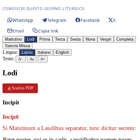
CONDIVIDI QUESTO GIORNO LITURGICO
WhatsApp
Telegram
Facebook
X
Email
Copia link
Mattutino
Lodi
Prima
Terza
Sesta
Nona
Vespri
Compieta
Sancta Missa
Lingua:
Latino
Italiano
English
Testo:
A−
Aa
A+
Lodi
Scarica PDF
Incipit
Incipit
Si Matutinum a Laudibus separatur, tunc dicitur secreto:
P
ater noster, qui es in cælis, sanctificétur nomen tuum: