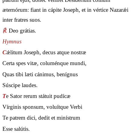
æternórum: fiant in cápite Joseph, et in vértice Nazarǽi
inter fratres suos.
℟.
Deo grátias.
Hymnus
C
ǽlitum Joseph, decus atque nostræ
Certa spes vitæ, columénque mundi,
Quas tibi læti cánimus, benígnus
Súscipe laudes.
T
e Sator rerum státuit pudícæ
Vírginis sponsum, voluítque Verbi
Te patrem dici, dedit et minístrum
Esse salútis.