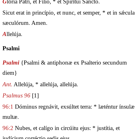
G
lória Patri, et Fílio, * et Spirítui Sancto.
Sicut erat in princípio, et nunc, et semper, * et in sǽcula
sæculórum. Amen.
A
llelúja.
Psalmi
Psalmi
{Psalmi & antiphonæ ex Psalterio secundum
diem}
Ant.
Allelúja, * allelúja, allelúja.
Psalmus 96
[1]
96:1
Dóminus regnávit, exsúltet terra: * læténtur ínsulæ
multæ.
96:2
Nubes, et calígo in circúitu ejus: * justítia, et
judícium corréctio sedis ejus.