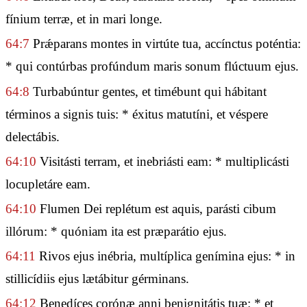
fínium terræ, et in mari longe.
64:7
Prǽparans montes in virtúte tua, accínctus poténtia:
* qui contúrbas profúndum maris sonum flúctuum ejus.
64:8
Turbabúntur gentes, et timébunt qui hábitant
términos a signis tuis: * éxitus matutíni, et véspere
delectábis.
64:10
Visitásti terram, et inebriásti eam: * multiplicásti
locupletáre eam.
64:10
Flumen Dei replétum est aquis, parásti cibum
illórum: * quóniam ita est præparátio ejus.
64:11
Rivos ejus inébria, multíplica genímina ejus: * in
stillicídiis ejus lætábitur gérminans.
64:12
Benedíces corónæ anni benignitátis tuæ: * et