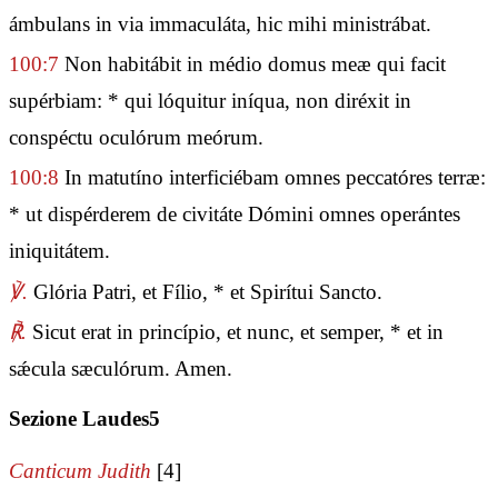
ámbulans in via immaculáta, hic mihi ministrábat.
100:7
Non habitábit in médio domus meæ qui facit
supérbiam: * qui lóquitur iníqua, non diréxit in
conspéctu oculórum meórum.
100:8
In matutíno interficiébam omnes peccatóres terræ:
* ut dispérderem de civitáte Dómini omnes operántes
iniquitátem.
℣.
Glória Patri, et Fílio, * et Spirítui Sancto.
℟.
Sicut erat in princípio, et nunc, et semper, * et in
sǽcula sæculórum. Amen.
Sezione Laudes5
Canticum Judith
[4]