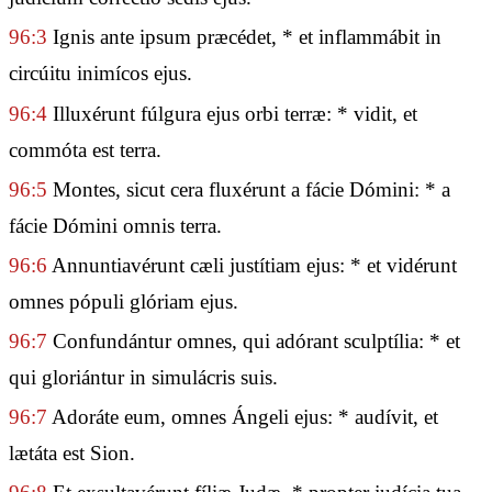
96:3
Ignis ante ipsum præcédet, * et inflammábit in
circúitu inimícos ejus.
96:4
Illuxérunt fúlgura ejus orbi terræ: * vidit, et
commóta est terra.
96:5
Montes, sicut cera fluxérunt a fácie Dómini: * a
fácie Dómini omnis terra.
96:6
Annuntiavérunt cæli justítiam ejus: * et vidérunt
omnes pópuli glóriam ejus.
96:7
Confundántur omnes, qui adórant sculptília: * et
qui gloriántur in simulácris suis.
96:7
Adoráte eum, omnes Ángeli ejus: * audívit, et
lætáta est Sion.