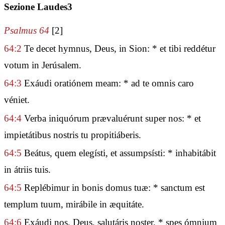
Sezione Laudes3
Psalmus 64
[2]
64:2
Te decet hymnus, Deus, in Sion: * et tibi reddétur
votum in Jerúsalem.
64:3
Exáudi oratiónem meam: * ad te omnis caro
véniet.
64:4
Verba iniquórum prævaluérunt super nos: * et
impietátibus nostris tu propitiáberis.
64:5
Beátus, quem elegísti, et assumpsísti: * inhabitábit
in átriis tuis.
64:5
Replébimur in bonis domus tuæ: * sanctum est
templum tuum, mirábile in æquitáte.
64:6
Exáudi nos, Deus, salutáris noster, * spes ómnium