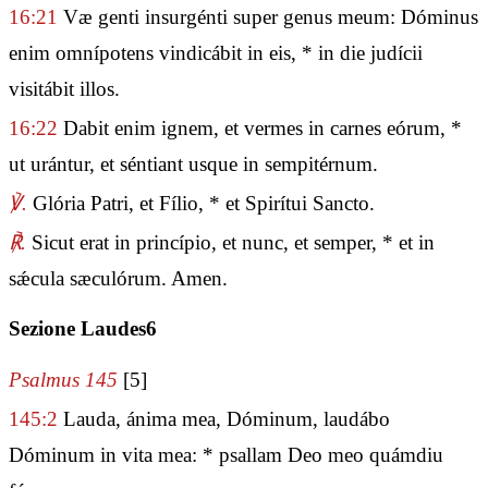
16:21
Væ genti insurgénti super genus meum: Dóminus
enim omnípotens vindicábit in eis, * in die judícii
visitábit illos.
16:22
Dabit enim ignem, et vermes in carnes eórum, *
ut urántur, et séntiant usque in sempitérnum.
℣.
Glória Patri, et Fílio, * et Spirítui Sancto.
℟.
Sicut erat in princípio, et nunc, et semper, * et in
sǽcula sæculórum. Amen.
Sezione Laudes6
Psalmus 145
[5]
145:2
Lauda, ánima mea, Dóminum, laudábo
Dóminum in vita mea: * psallam Deo meo quámdiu