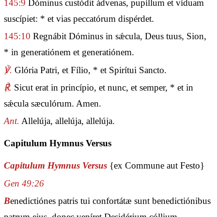
145:9
Dóminus custódit ádvenas, pupíllum et víduam
suscípiet: * et vias peccatórum dispérdet.
145:10
Regnábit Dóminus in sǽcula, Deus tuus, Sion,
* in generatiónem et generatiónem.
℣.
Glória Patri, et Fílio, * et Spirítui Sancto.
℟.
Sicut erat in princípio, et nunc, et semper, * et in
sǽcula sæculórum. Amen.
Ant.
Allelúja, allelúja, allelúja.
Capitulum Hymnus Versus
Capitulum Hymnus Versus
{ex Commune aut Festo}
Gen 49:26
B
enedictiónes patris tui confortátæ sunt benedictiónibus
patrum ejus, donec veníret Desidérium cóllium