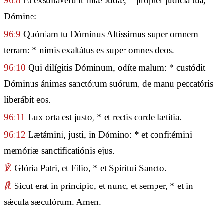
96:8
Et exsultavérunt fíliæ Judæ, * propter judícia tua,
Dómine:
96:9
Quóniam tu Dóminus Altíssimus super omnem
terram: * nimis exaltátus es super omnes deos.
96:10
Qui dilígitis Dóminum, odíte malum: * custódit
Dóminus ánimas sanctórum suórum, de manu peccatóris
liberábit eos.
96:11
Lux orta est justo, * et rectis corde lætítia.
96:12
Lætámini, justi, in Dómino: * et confitémini
memóriæ sanctificatiónis ejus.
℣.
Glória Patri, et Fílio, * et Spirítui Sancto.
℟.
Sicut erat in princípio, et nunc, et semper, * et in
sǽcula sæculórum. Amen.