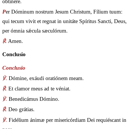
obtinére.
P
er Dóminum nostrum Jesum Christum, Fílium tuum:
qui tecum vivit et regnat in unitáte Spíritus Sancti, Deus,
per ómnia sǽcula sæculórum.
℟.
Amen.
Conclusio
Conclusio
℣.
Dómine, exáudi oratiónem meam.
℟.
Et clamor meus ad te véniat.
℣.
Benedicámus Dómino.
℟.
Deo grátias.
℣.
Fidélium ánimæ per misericórdiam Dei requiéscant in