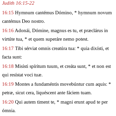
Judith 16:15-22
16:15
Hymnum cantémus Dómino, * hymnum novum
cantémus Deo nostro.
16:16
Adonái, Dómine, magnus es tu, et præclárus in
virtúte tua, * et quem superáre nemo potest.
16:17
Tibi sérviat omnis creatúra tua: * quia dixísti, et
facta sunt:
16:18
Misísti spíritum tuum, et creáta sunt, * et non est
qui resístat voci tuæ.
16:19
Montes a fundaméntis movebúntur cum aquis: *
petræ, sicut cera, liquéscent ante fáciem tuam.
16:20
Qui autem timent te, * magni erunt apud te per
ómnia.