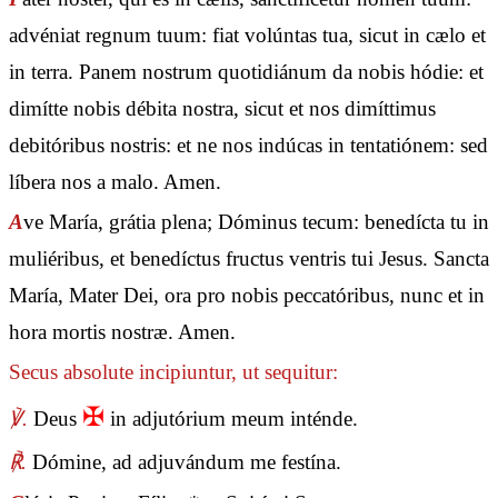
advéniat regnum tuum: fiat volúntas tua, sicut in cælo et
in terra. Panem nostrum quotidiánum da nobis hódie: et
dimítte nobis débita nostra, sicut et nos dimíttimus
debitóribus nostris: et ne nos indúcas in tentatiónem: sed
líbera nos a malo. Amen.
A
ve María, grátia plena; Dóminus tecum: benedícta tu in
muliéribus, et benedíctus fructus ventris tui Jesus. Sancta
María, Mater Dei, ora pro nobis peccatóribus, nunc et in
hora mortis nostræ. Amen.
Secus absolute incipiuntur, ut sequitur:
✠
℣.
Deus
in adjutórium meum inténde.
℟.
Dómine, ad adjuvándum me festína.