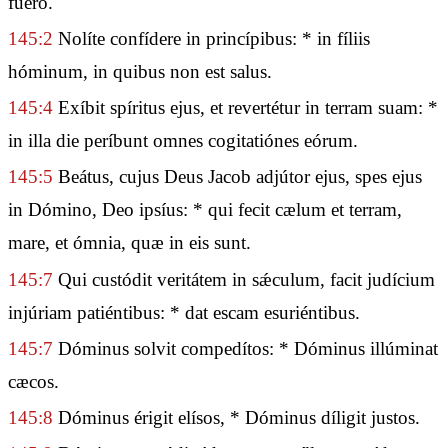
fúero.
145:2
Nolíte confídere in princípibus: * in fíliis
hóminum, in quibus non est salus.
145:4
Exíbit spíritus ejus, et revertétur in terram suam: *
in illa die períbunt omnes cogitatiónes eórum.
145:5
Beátus, cujus Deus Jacob adjútor ejus, spes ejus
in Dómino, Deo ipsíus: * qui fecit cælum et terram,
mare, et ómnia, quæ in eis sunt.
145:7
Qui custódit veritátem in sǽculum, facit judícium
injúriam patiéntibus: * dat escam esuriéntibus.
145:7
Dóminus solvit compedítos: * Dóminus illúminat
cæcos.
145:8
Dóminus érigit elísos, * Dóminus díligit justos.