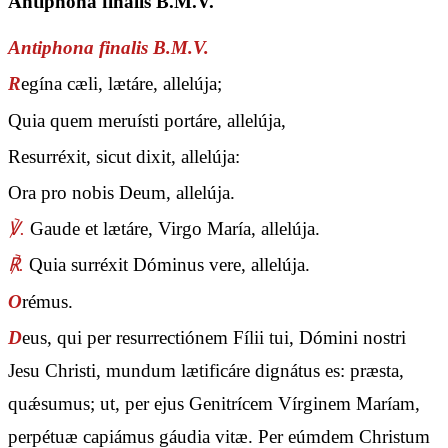
Antiphona finalis B.M.V.
Antiphona finalis B.M.V.
R
egína cæli, lætáre, allelúja;
Quia quem meruísti portáre, allelúja,
Resurréxit, sicut dixit, allelúja:
Ora pro nobis Deum, allelúja.
℣.
Gaude et lætáre, Virgo María, allelúja.
℟.
Quia surréxit Dóminus vere, allelúja.
O
rémus.
D
eus, qui per resurrectiónem Fílii tui, Dómini nostri
Jesu Christi, mundum lætificáre dignátus es: præsta,
quǽsumus; ut, per ejus Genitrícem Vírginem Maríam,
perpétuæ capiámus gáudia vitæ. Per eúmdem Christum