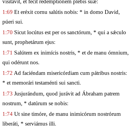
visitávit, et fecit redemptiónem plebis suæ:
1:69
Et eréxit cornu salútis nobis: * in domo David,
púeri sui.
1:70
Sicut locútus est per os sanctórum, * qui a sǽculo
sunt, prophetárum ejus:
1:71
Salútem ex inimícis nostris, * et de manu ómnium,
qui odérunt nos.
1:72
Ad faciéndam misericórdiam cum pátribus nostris:
* et memorári testaménti sui sancti.
1:73
Jusjurándum, quod jurávit ad Ábraham patrem
nostrum, * datúrum se nobis:
1:74
Ut sine timóre, de manu inimicórum nostrórum
liberáti, * serviámus illi.