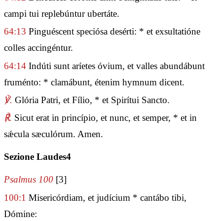
campi tui replebúntur ubertáte.
64:13
Pinguéscent speciósa desérti: * et exsultatióne
colles accingéntur.
64:14
Indúti sunt aríetes óvium, et valles abundábunt
fruménto: * clamábunt, étenim hymnum dicent.
℣.
Glória Patri, et Fílio, * et Spirítui Sancto.
℟.
Sicut erat in princípio, et nunc, et semper, * et in
sǽcula sæculórum. Amen.
Sezione Laudes4
Psalmus 100
[3]
100:1
Misericórdiam, et judícium * cantábo tibi,
Dómine: