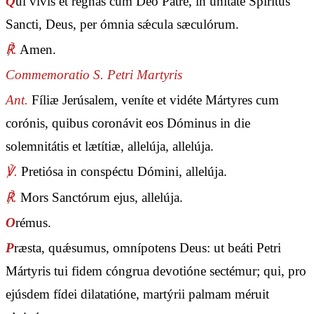
Q
ui vivis et regnas cum Deo Patre, in unitáte Spíritus
Sancti, Deus, per ómnia sǽcula sæculórum.
℟.
Amen.
Commemoratio S. Petri Martyris
Ant.
Fíliæ Jerúsalem, veníte et vidéte Mártyres cum
corónis, quibus coronávit eos Dóminus in die
solemnitátis et lætítiæ, allelúja, allelúja.
℣.
Pretiósa in conspéctu Dómini, allelúja.
℟.
Mors Sanctórum ejus, allelúja.
O
rémus.
P
ræsta, quǽsumus, omnípotens Deus: ut beáti Petri
Mártyris tui fidem cóngrua devotióne sectémur; qui, pro
ejúsdem fídei dilatatióne, martýrii palmam méruit