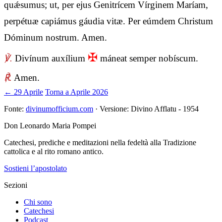
quǽsumus; ut, per ejus Genitrícem Vírginem Maríam,
perpétuæ capiámus gáudia vitæ. Per eúmdem Christum
Dóminum nostrum. Amen.
✠
℣.
Divínum auxílium
máneat semper nobíscum.
℟.
Amen.
← 29 Aprile
Torna a Aprile 2026
Fonte:
divinumofficium.com
· Versione: Divino Afflatu - 1954
Don Leonardo Maria Pompei
Catechesi, prediche e meditazioni nella fedeltà alla Tradizione
cattolica e al rito romano antico.
Sostieni l’apostolato
Sezioni
Chi sono
Catechesi
Podcast