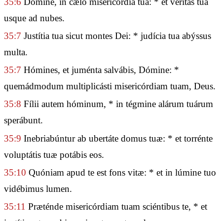
35:6
Dómine, in cælo misericórdia tua: * et véritas tua
usque ad nubes.
35:7
Justítia tua sicut montes Dei: * judícia tua abýssus
multa.
35:7
Hómines, et juménta salvábis, Dómine: *
quemádmodum multiplicásti misericórdiam tuam, Deus.
35:8
Fílii autem hóminum, * in tégmine alárum tuárum
sperábunt.
35:9
Inebriabúntur ab ubertáte domus tuæ: * et torrénte
voluptátis tuæ potábis eos.
35:10
Quóniam apud te est fons vitæ: * et in lúmine tuo
vidébimus lumen.
35:11
Præténde misericórdiam tuam sciéntibus te, * et