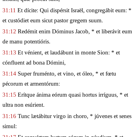
31:11
Et dícite: Qui dispérsit Israël, congregábit eum: *
et custódiet eum sicut pastor gregem suum.
31:12
Redémit enim Dóminus Jacob, * et liberávit eum
de manu potentióris.
31:13
Et vénient, et laudábunt in monte Sion: * et
cónfluent ad bona Dómini,
31:14
Super fruménto, et vino, et óleo, * et fœtu
pécorum et armentórum:
31:15
Erítque ánima eórum quasi hortus irríguus, * et
ultra non esúrient.
31:16
Tunc lætábitur virgo in choro, * júvenes et senes
simul: