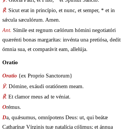
℟.
Sicut erat in princípio, et nunc, et semper, * et in
sǽcula sæculórum. Amen.
Ant.
Símile est regnum cælórum hómini negotiatóri
quærénti bonas margarítas: invénta una pretiósa, dedit
ómnia sua, et comparávit eam, allelúja.
Oratio
Oratio
{ex Proprio Sanctorum}
℣.
Dómine, exáudi oratiónem meam.
℟.
Et clamor meus ad te véniat.
O
rémus.
D
a, quǽsumus, omnípotens Deus: ut, qui beátæ
Catharínæ Vírginis tuæ natalícia cólimus; et ánnua