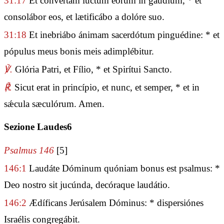
31:17
Et convértam luctum eórum in gáudium, * et
consolábor eos, et lætificábo a dolóre suo.
31:18
Et inebriábo ánimam sacerdótum pinguédine: * et
pópulus meus bonis meis adimplébitur.
℣.
Glória Patri, et Fílio, * et Spirítui Sancto.
℟.
Sicut erat in princípio, et nunc, et semper, * et in
sǽcula sæculórum. Amen.
Sezione Laudes6
Psalmus 146
[5]
146:1
Laudáte Dóminum quóniam bonus est psalmus: *
Deo nostro sit jucúnda, decóraque laudátio.
146:2
Ædíficans Jerúsalem Dóminus: * dispersiónes
Israélis congregábit.