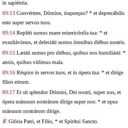
in sapiéntia.
89:13
Convértere, Dómine, úsquequo? * et deprecábilis
esto super servos tuos.
89:14
Repléti sumus mane misericórdia tua: * et
exsultávimus, et delectáti sumus ómnibus diébus nostris.
89:15
Lætáti sumus pro diébus, quibus nos humiliásti: *
annis, quibus vídimus mala.
89:16
Réspice in servos tuos, et in ópera tua: * et dírige
fílios eórum.
89:17
Et sit splendor Dómini, Dei nostri, super nos, et
ópera mánuum nostrárum dírige super nos: * et opus
mánuum nostrárum dírige.
℣.
Glória Patri, et Fílio, * et Spirítui Sancto.