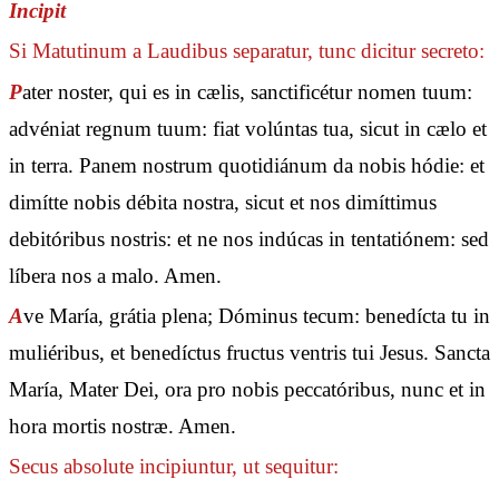
Incipit
Si Matutinum a Laudibus separatur, tunc dicitur secreto:
P
ater noster, qui es in cælis, sanctificétur nomen tuum:
advéniat regnum tuum: fiat volúntas tua, sicut in cælo et
in terra. Panem nostrum quotidiánum da nobis hódie: et
dimítte nobis débita nostra, sicut et nos dimíttimus
debitóribus nostris: et ne nos indúcas in tentatiónem: sed
líbera nos a malo. Amen.
A
ve María, grátia plena; Dóminus tecum: benedícta tu in
muliéribus, et benedíctus fructus ventris tui Jesus. Sancta
María, Mater Dei, ora pro nobis peccatóribus, nunc et in
hora mortis nostræ. Amen.
Secus absolute incipiuntur, ut sequitur: