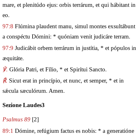
mare, et plenitúdo ejus: orbis terrárum, et qui hábitant in
eo.
97:8
Flúmina plaudent manu, simul montes exsultábunt
a conspéctu Dómini: * quóniam venit judicáre terram.
97:9
Judicábit orbem terrárum in justítia, * et pópulos in
æquitáte.
℣.
Glória Patri, et Fílio, * et Spirítui Sancto.
℟.
Sicut erat in princípio, et nunc, et semper, * et in
sǽcula sæculórum. Amen.
Sezione Laudes3
Psalmus 89
[2]
89:1
Dómine, refúgium factus es nobis: * a generatióne