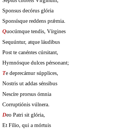
Septus choréis Vírginum,
Sponsus decórus glória
Sponsísque reddens prǽmia.
Q
uocúmque tendis, Vírgines
Sequúntur, atque láudibus
Post te canéntes cúrsitant,
Hymnósque dulces pérsonant;
T
e deprecámur súpplices,
Nostris ut addas sénsibus
Nescíre prorsus ómnia
Corruptiónis vúlnera.
D
eo Patri sit glória,
Et Fílio, qui a mórtuis