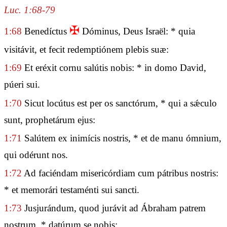
Luc. 1:68-79
✠
1:68
Benedíctus
Dóminus, Deus Israël: * quia
visitávit, et fecit redemptiónem plebis suæ:
1:69
Et eréxit cornu salútis nobis: * in domo David,
púeri sui.
1:70
Sicut locútus est per os sanctórum, * qui a sǽculo
sunt, prophetárum ejus:
1:71
Salútem ex inimícis nostris, * et de manu ómnium,
qui odérunt nos.
1:72
Ad faciéndam misericórdiam cum pátribus nostris:
* et memorári testaménti sui sancti.
1:73
Jusjurándum, quod jurávit ad Ábraham patrem
nostrum, * datúrum se nobis: