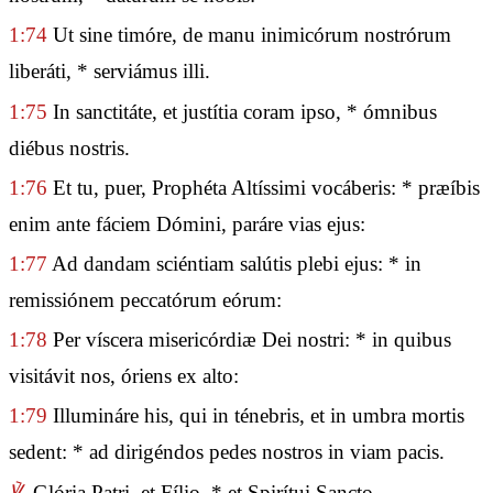
1:74
Ut sine timóre, de manu inimicórum nostrórum
liberáti, * serviámus illi.
1:75
In sanctitáte, et justítia coram ipso, * ómnibus
diébus nostris.
1:76
Et tu, puer, Prophéta Altíssimi vocáberis: * præíbis
enim ante fáciem Dómini, paráre vias ejus:
1:77
Ad dandam sciéntiam salútis plebi ejus: * in
remissiónem peccatórum eórum:
1:78
Per víscera misericórdiæ Dei nostri: * in quibus
visitávit nos, óriens ex alto:
1:79
Illumináre his, qui in ténebris, et in umbra mortis
sedent: * ad dirigéndos pedes nostros in viam pacis.
℣.
Glória Patri, et Fílio, * et Spirítui Sancto.