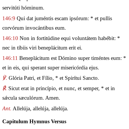
servitúti hóminum.
146:9
Qui dat juméntis escam ipsórum: * et pullis
corvórum invocántibus eum.
146:10
Non in fortitúdine equi voluntátem habébit: *
nec in tíbiis viri beneplácitum erit ei.
146:11
Beneplácitum est Dómino super timéntes eum: *
et in eis, qui sperant super misericórdia ejus.
℣.
Glória Patri, et Fílio, * et Spirítui Sancto.
℟.
Sicut erat in princípio, et nunc, et semper, * et in
sǽcula sæculórum. Amen.
Ant.
Allelúja, allelúja, allelúja.
Capitulum Hymnus Versus