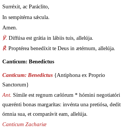
Surréxit, ac Paráclito,
In sempitérna sǽcula.
Amen.
℣.
Diffúsa est grátia in lábiis tuis, allelúja.
℟.
Proptérea benedíxit te Deus in ætérnum, allelúja.
Canticum: Benedictus
Canticum: Benedictus
{Antiphona ex Proprio
Sanctorum}
Ant.
Símile est regnum cælórum * hómini negotiatóri
quærénti bonas margarítas: invénta una pretiósa, dedit
ómnia sua, et comparávit eam, allelúja.
Canticum Zachariæ