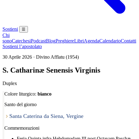
Sostieni
☰
Chi
sono
Catechesi
Podcast
Blog
Preghiere
Libri
Agenda
Calendario
Contatti
Sostieni l’apostolato
30 Aprile 2026 · Divino Afflatu (1954)
S. Catharinæ Senensis Virginis
Duplex
Colore liturgico:
bianco
Santo del giorno
Santa Caterina da Siena, Vergine
Commemorazioni
Feria Quinta infra Hebdomadam III post Octavam Paschæ