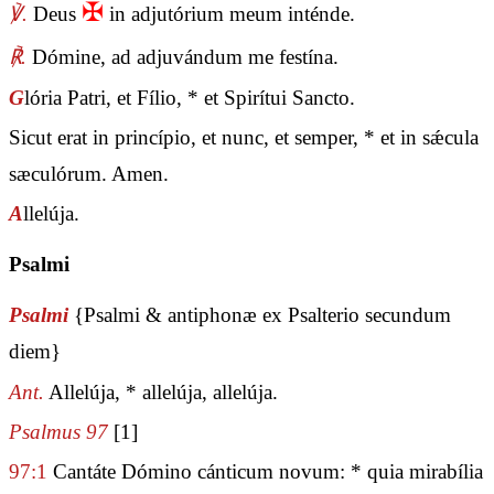
✠
℣.
Deus
in adjutórium meum inténde.
℟.
Dómine, ad adjuvándum me festína.
G
lória Patri, et Fílio, * et Spirítui Sancto.
Sicut erat in princípio, et nunc, et semper, * et in sǽcula
sæculórum. Amen.
A
llelúja.
Psalmi
Psalmi
{Psalmi & antiphonæ ex Psalterio secundum
diem}
Ant.
Allelúja, * allelúja, allelúja.
Psalmus 97
[1]
97:1
Cantáte Dómino cánticum novum: * quia mirabília