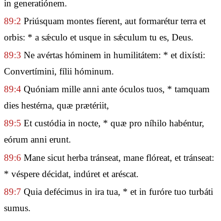
in generatiónem.
89:2
Priúsquam montes fíerent, aut formarétur terra et
orbis: * a sǽculo et usque in sǽculum tu es, Deus.
89:3
Ne avértas hóminem in humilitátem: * et dixísti:
Convertímini, fílii hóminum.
89:4
Quóniam mille anni ante óculos tuos, * tamquam
dies hestérna, quæ prætériit,
89:5
Et custódia in nocte, * quæ pro níhilo habéntur,
eórum anni erunt.
89:6
Mane sicut herba tránseat, mane flóreat, et tránseat:
* véspere décidat, indúret et aréscat.
89:7
Quia defécimus in ira tua, * et in furóre tuo turbáti
sumus.