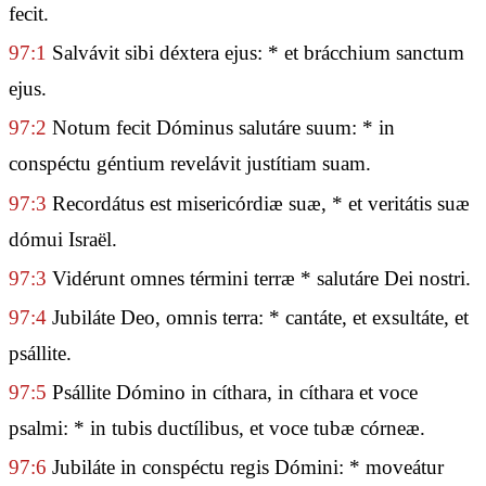
fecit.
97:1
Salvávit sibi déxtera ejus: * et brácchium sanctum
ejus.
97:2
Notum fecit Dóminus salutáre suum: * in
conspéctu géntium revelávit justítiam suam.
97:3
Recordátus est misericórdiæ suæ, * et veritátis suæ
dómui Israël.
97:3
Vidérunt omnes términi terræ * salutáre Dei nostri.
97:4
Jubiláte Deo, omnis terra: * cantáte, et exsultáte, et
psállite.
97:5
Psállite Dómino in cíthara, in cíthara et voce
psalmi: * in tubis ductílibus, et voce tubæ córneæ.
97:6
Jubiláte in conspéctu regis Dómini: * moveátur