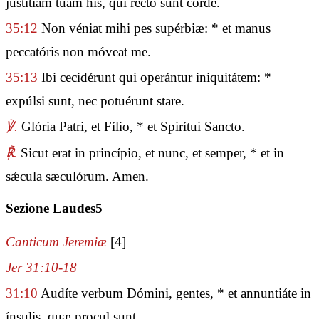
justítiam tuam his, qui recto sunt corde.
35:12
Non véniat mihi pes supérbiæ: * et manus
peccatóris non móveat me.
35:13
Ibi cecidérunt qui operántur iniquitátem: *
expúlsi sunt, nec potuérunt stare.
℣.
Glória Patri, et Fílio, * et Spirítui Sancto.
℟.
Sicut erat in princípio, et nunc, et semper, * et in
sǽcula sæculórum. Amen.
Sezione Laudes5
Canticum Jeremiæ
[4]
Jer 31:10-18
31:10
Audíte verbum Dómini, gentes, * et annuntiáte in
ínsulis, quæ procul sunt,