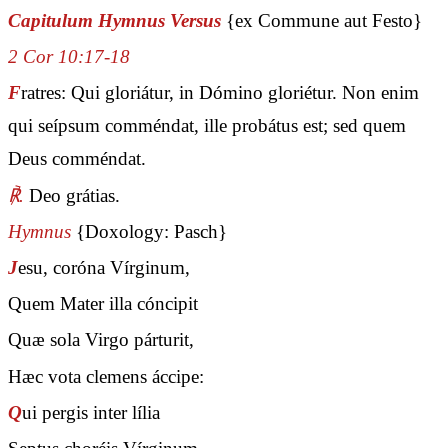
Capitulum Hymnus Versus
{ex Commune aut Festo}
2 Cor 10:17-18
F
ratres: Qui gloriátur, in Dómino gloriétur. Non enim
qui seípsum comméndat, ille probátus est; sed quem
Deus comméndat.
℟.
Deo grátias.
Hymnus
{Doxology: Pasch}
J
esu, coróna Vírginum,
Quem Mater illa cóncipit
Quæ sola Virgo párturit,
Hæc vota clemens áccipe:
Q
ui pergis inter lília