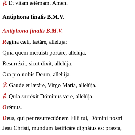
℟.
Et vitam ætérnam. Amen.
Antiphona finalis B.M.V.
Antiphona finalis B.M.V.
R
egína cæli, lætáre, allelúja;
Quia quem meruísti portáre, allelúja,
Resurréxit, sicut dixit, allelúja:
Ora pro nobis Deum, allelúja.
℣.
Gaude et lætáre, Virgo María, allelúja.
℟.
Quia surréxit Dóminus vere, allelúja.
O
rémus.
D
eus, qui per resurrectiónem Fílii tui, Dómini nostri
Jesu Christi, mundum lætificáre dignátus es: præsta,