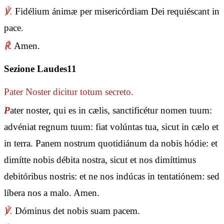
℣.
Fidélium ánimæ per misericórdiam Dei requiéscant in
pace.
℟.
Amen.
Sezione Laudes11
Pater Noster
dicitur totum secreto.
P
ater noster, qui es in cælis, sanctificétur nomen tuum:
advéniat regnum tuum: fiat volúntas tua, sicut in cælo et
in terra. Panem nostrum quotidiánum da nobis hódie: et
dimítte nobis débita nostra, sicut et nos dimíttimus
debitóribus nostris: et ne nos indúcas in tentatiónem: sed
líbera nos a malo. Amen.
℣.
Dóminus det nobis suam pacem.