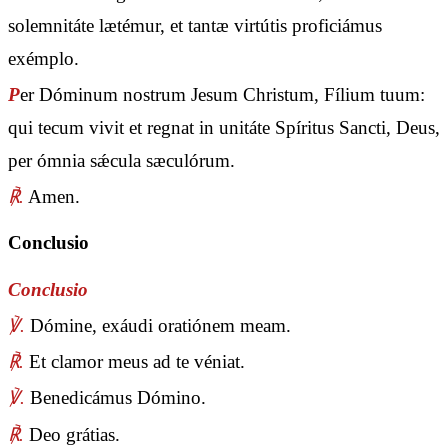
solemnitáte lætémur, et tantæ virtútis proficiámus
exémplo.
P
er Dóminum nostrum Jesum Christum, Fílium tuum:
qui tecum vivit et regnat in unitáte Spíritus Sancti, Deus,
per ómnia sǽcula sæculórum.
℟.
Amen.
Conclusio
Conclusio
℣.
Dómine, exáudi oratiónem meam.
℟.
Et clamor meus ad te véniat.
℣.
Benedicámus Dómino.
℟.
Deo grátias.