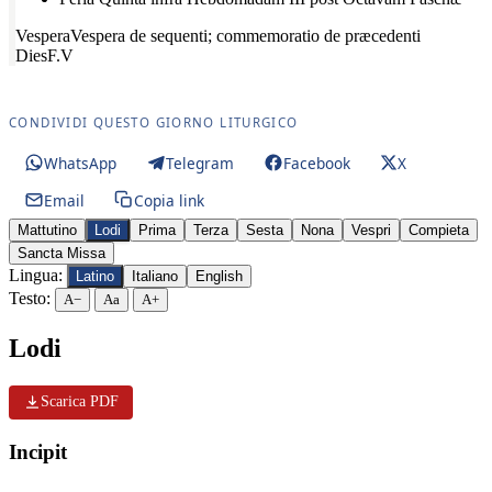
Vespera
Vespera de sequenti; commemoratio de præcedenti
Dies
F.V
CONDIVIDI QUESTO GIORNO LITURGICO
WhatsApp
Telegram
Facebook
X
Email
Copia link
Mattutino
Lodi
Prima
Terza
Sesta
Nona
Vespri
Compieta
Sancta Missa
Lingua:
Latino
Italiano
English
Testo:
A−
Aa
A+
Lodi
Scarica PDF
Incipit