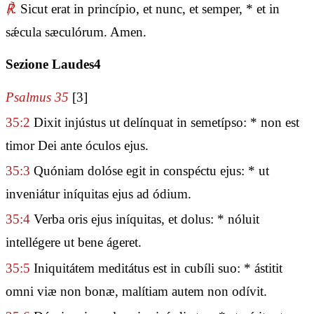
℟.
Sicut erat in princípio, et nunc, et semper, * et in
sǽcula sæculórum. Amen.
Sezione Laudes4
Psalmus 35
[3]
35:2
Dixit injústus ut delínquat in semetípso: * non est
timor Dei ante óculos ejus.
35:3
Quóniam dolóse egit in conspéctu ejus: * ut
inveniátur iníquitas ejus ad ódium.
35:4
Verba oris ejus iníquitas, et dolus: * nóluit
intellégere ut bene ágeret.
35:5
Iniquitátem meditátus est in cubíli suo: * ástitit
omni viæ non bonæ, malítiam autem non odívit.