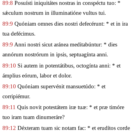
89:8
Posuísti iniquitátes nostras in conspéctu tuo: *
sǽculum nostrum in illuminatióne vultus tui.
89:9
Quóniam omnes dies nostri defecérunt: * et in ira
tua defécimus.
89:9
Anni nostri sicut aránea meditabúntur: * dies
annórum nostrórum in ipsis, septuagínta anni.
89:10
Si autem in potentátibus, octogínta anni: * et
ámplius eórum, labor et dolor.
89:10
Quóniam supervénit mansuetúdo: * et
corripiémur.
89:11
Quis novit potestátem iræ tuæ: * et præ timóre
tuo iram tuam dinumeráre?
89:12
Déxteram tuam sic notam fac: * et erudítos corde