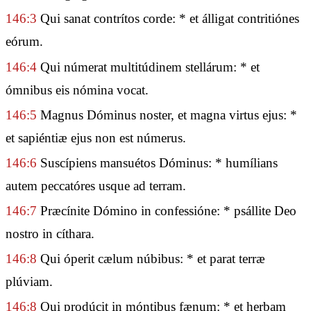
146:3
Qui sanat contrítos corde: * et álligat contritiónes
eórum.
146:4
Qui númerat multitúdinem stellárum: * et
ómnibus eis nómina vocat.
146:5
Magnus Dóminus noster, et magna virtus ejus: *
et sapiéntiæ ejus non est númerus.
146:6
Suscípiens mansuétos Dóminus: * humílians
autem peccatóres usque ad terram.
146:7
Præcínite Dómino in confessióne: * psállite Deo
nostro in cíthara.
146:8
Qui óperit cælum núbibus: * et parat terræ
plúviam.
146:8
Qui prodúcit in móntibus fænum: * et herbam