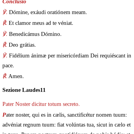
Conclusio
℣.
Dómine, exáudi oratiónem meam.
℟.
Et clamor meus ad te véniat.
℣.
Benedicámus Dómino.
℟.
Deo grátias.
℣.
Fidélium ánimæ per misericórdiam Dei requiéscant in
pace.
℟.
Amen.
Sezione Laudes11
Pater Noster
dicitur totum secreto.
P
ater noster, qui es in cælis, sanctificétur nomen tuum:
advéniat regnum tuum: fiat volúntas tua, sicut in cælo et