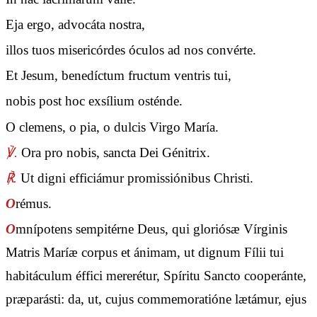
Eja ergo, advocáta nostra,
illos tuos misericórdes óculos ad nos convérte.
Et Jesum, benedíctum fructum ventris tui,
nobis post hoc exsílium osténde.
O clemens, o pia, o dulcis Virgo María.
℣.
Ora pro nobis, sancta Dei Génitrix.
℟.
Ut digni efficiámur promissiónibus Christi.
O
rémus.
O
mnípotens sempitérne Deus, qui gloriósæ Vírginis
Matris Maríæ corpus et ánimam, ut dignum Fílii tui
habitáculum éffici mererétur, Spíritu Sancto cooperánte,
præparásti: da, ut, cujus commemoratióne lætámur, ejus