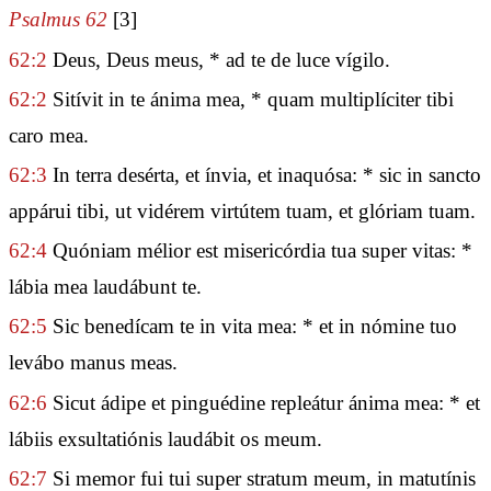
Psalmus 62
[3]
62:2
Deus, Deus meus, * ad te de luce vígilo.
62:2
Sitívit in te ánima mea, * quam multiplíciter tibi
caro mea.
62:3
In terra desérta, et ínvia, et inaquósa: * sic in sancto
appárui tibi, ut vidérem virtútem tuam, et glóriam tuam.
62:4
Quóniam mélior est misericórdia tua super vitas: *
lábia mea laudábunt te.
62:5
Sic benedícam te in vita mea: * et in nómine tuo
levábo manus meas.
62:6
Sicut ádipe et pinguédine repleátur ánima mea: * et
lábiis exsultatiónis laudábit os meum.
62:7
Si memor fui tui super stratum meum, in matutínis