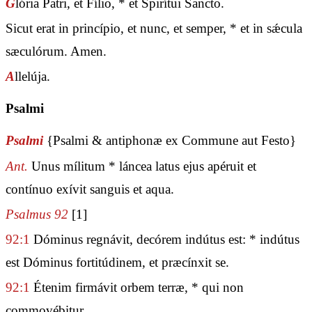
G
lória Patri, et Fílio, * et Spirítui Sancto.
Sicut erat in princípio, et nunc, et semper, * et in sǽcula
sæculórum. Amen.
A
llelúja.
Psalmi
Psalmi
{Psalmi & antiphonæ ex Commune aut Festo}
Ant.
Unus mílitum * láncea latus ejus apéruit et
contínuo exívit sanguis et aqua.
Psalmus 92
[1]
92:1
Dóminus regnávit, decórem indútus est: * indútus
est Dóminus fortitúdinem, et præcínxit se.
92:1
Étenim firmávit orbem terræ, * qui non
commovébitur.