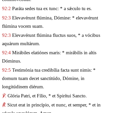
92:2
Paráta sedes tua ex tunc: * a sǽculo tu es.
92:3
Elevavérunt flúmina, Dómine: * elevavérunt
flúmina vocem suam.
92:3
Elevavérunt flúmina fluctus suos, * a vócibus
aquárum multárum.
92:4
Mirábiles elatiónes maris: * mirábilis in altis
Dóminus.
92:5
Testimónia tua credibília facta sunt nimis: *
domum tuam decet sanctitúdo, Dómine, in
longitúdinem diérum.
℣.
Glória Patri, et Fílio, * et Spirítui Sancto.
℟.
Sicut erat in princípio, et nunc, et semper, * et in