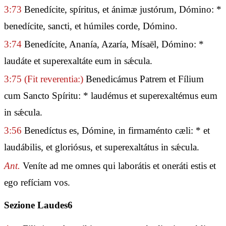
3:73
Benedícite, spíritus, et ánimæ justórum, Dómino: *
benedícite, sancti, et húmiles corde, Dómino.
3:74
Benedícite, Ananía, Azaría, Mísaël, Dómino: *
laudáte et superexaltáte eum in sǽcula.
3:75
(Fit reverentia:)
Benedicámus Patrem et Fílium
cum Sancto Spíritu: * laudémus et superexaltémus eum
in sǽcula.
3:56
Benedíctus es, Dómine, in firmaménto cæli: * et
laudábilis, et gloriósus, et superexaltátus in sǽcula.
Ant.
Veníte ad me omnes qui laborátis et oneráti estis et
ego refíciam vos.
Sezione Laudes6