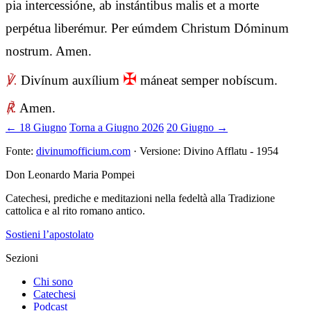
pia intercessióne, ab instántibus malis et a morte
perpétua liberémur. Per eúmdem Christum Dóminum
nostrum. Amen.
✠
℣.
Divínum auxílium
máneat semper nobíscum.
℟.
Amen.
← 18 Giugno
Torna a Giugno 2026
20 Giugno →
Fonte:
divinumofficium.com
· Versione: Divino Afflatu - 1954
Don Leonardo Maria Pompei
Catechesi, prediche e meditazioni nella fedeltà alla Tradizione
cattolica e al rito romano antico.
Sostieni l’apostolato
Sezioni
Chi sono
Catechesi
Podcast