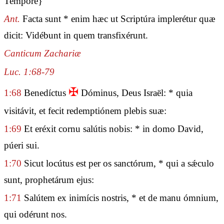
Tempore}
Ant.
Facta sunt * enim hæc ut Scriptúra implerétur quæ
dicit: Vidébunt in quem transfixérunt.
Canticum Zachariæ
Luc. 1:68-79
✠
1:68
Benedíctus
Dóminus, Deus Israël: * quia
visitávit, et fecit redemptiónem plebis suæ:
1:69
Et eréxit cornu salútis nobis: * in domo David,
púeri sui.
1:70
Sicut locútus est per os sanctórum, * qui a sǽculo
sunt, prophetárum ejus:
1:71
Salútem ex inimícis nostris, * et de manu ómnium,
qui odérunt nos.