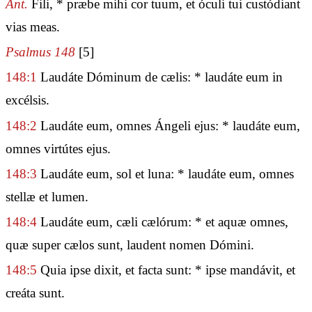
Ant.
Fili, * præbe mihi cor tuum, et óculi tui custódiant
vias meas.
Psalmus 148
[5]
148:1
Laudáte Dóminum de cælis: * laudáte eum in
excélsis.
148:2
Laudáte eum, omnes Ángeli ejus: * laudáte eum,
omnes virtútes ejus.
148:3
Laudáte eum, sol et luna: * laudáte eum, omnes
stellæ et lumen.
148:4
Laudáte eum, cæli cælórum: * et aquæ omnes,
quæ super cælos sunt, laudent nomen Dómini.
148:5
Quia ipse dixit, et facta sunt: * ipse mandávit, et
creáta sunt.