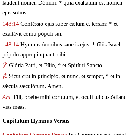
laudent nomen Dómini: * quia exaltátum est nomen
ejus solíus.
148:14
Conféssio ejus super cælum et terram: * et
exaltávit cornu pópuli sui.
148:14
Hymnus ómnibus sanctis ejus: * fíliis Israël,
pópulo appropinquánti sibi.
℣.
Glória Patri, et Fílio, * et Spirítui Sancto.
℟.
Sicut erat in princípio, et nunc, et semper, * et in
sǽcula sæculórum. Amen.
Ant.
Fili, præbe mihi cor tuum, et óculi tui custódiant
vias meas.
Capitulum Hymnus Versus
Capitulum Hymnus Versus
{ex Commune aut Festo}