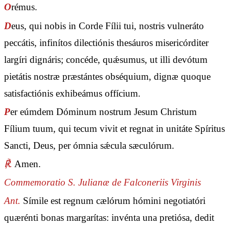
O
rémus.
D
eus, qui nobis in Corde Fílii tui, nostris vulneráto
peccátis, infinítos dilectiónis thesáuros misericórditer
largíri dignáris; concéde, quǽsumus, ut illi devótum
pietátis nostræ præstántes obséquium, dignæ quoque
satisfactiónis exhibeámus offícium.
P
er eúmdem Dóminum nostrum Jesum Christum
Fílium tuum, qui tecum vivit et regnat in unitáte Spíritus
Sancti, Deus, per ómnia sǽcula sæculórum.
℟.
Amen.
Commemoratio S. Julianæ de Falconeriis Virginis
Ant.
Símile est regnum cælórum hómini negotiatóri
quærénti bonas margarítas: invénta una pretiósa, dedit