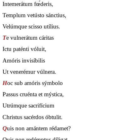
Intemerátum fœ́deris,
Templum vetústo sánctius,
Velúmque scisso utílius.
T
e vulnerátum cáritas
Ictu paténti vóluit,
Amóris invisíbilis
Ut venerémur vúlnera.
H
oc sub amóris sýmbolo
Passus cruénta et mýstica,
Utrúmque sacrifícium
Christus sacérdos óbtulit.
Q
uis non amántem rédamet?
Quis non redémptus díligat,