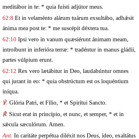
meditábor in te: * quia fuísti adjútor meus.
62:8
Et in velaménto alárum tuárum exsultábo, adhǽsit
ánima mea post te: * me suscépit déxtera tua.
62:10
Ipsi vero in vanum quæsiérunt ánimam meam,
introíbunt in inferióra terræ: * tradéntur in manus gládii,
partes vúlpium erunt.
62:12
Rex vero lætábitur in Deo, laudabúntur omnes
qui jurant in eo: * quia obstrúctum est os loquéntium
iníqua.
℣.
Glória Patri, et Fílio, * et Spirítui Sancto.
℟.
Sicut erat in princípio, et nunc, et semper, * et in
sǽcula sæculórum. Amen.
Ant.
In caritáte perpétua diléxit nos Deus, ídeo, exaltátus