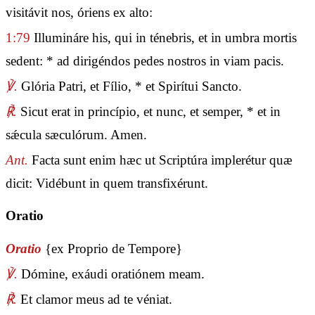
visitávit nos, óriens ex alto:
1:79
Illumináre his, qui in ténebris, et in umbra mortis
sedent: * ad dirigéndos pedes nostros in viam pacis.
℣.
Glória Patri, et Fílio, * et Spirítui Sancto.
℟.
Sicut erat in princípio, et nunc, et semper, * et in
sǽcula sæculórum. Amen.
Ant.
Facta sunt enim hæc ut Scriptúra implerétur quæ
dicit: Vidébunt in quem transfixérunt.
Oratio
Oratio
{ex Proprio de Tempore}
℣.
Dómine, exáudi oratiónem meam.
℟.
Et clamor meus ad te véniat.