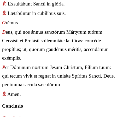
℣.
Exsultábunt Sancti in glória.
℟.
Lætabúntur in cubílibus suis.
O
rémus.
D
eus, qui nos ánnua sanctórum Mártyrum tuórum
Gervásii et Protásii sollemnitáte lætíficas: concéde
propítius; ut, quorum gaudémus méritis, accendámur
exémplis.
P
er Dóminum nostrum Jesum Christum, Fílium tuum:
qui tecum vivit et regnat in unitáte Spíritus Sancti, Deus,
per ómnia sǽcula sæculórum.
℟.
Amen.
Conclusio