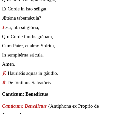
Et Corde in isto séligat
Ætérna tabernácula?
J
esu, tibi sit glória,
Qui Corde fundis grátiam,
Cum Patre, et almo Spíritu,
In sempitérna sǽcula.
Amen.
℣.
Hauriétis aquas in gáudio.
℟.
De fóntibus Salvatóris.
Canticum: Benedictus
Canticum: Benedictus
{Antiphona ex Proprio de