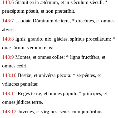
148:6
Státuit ea in ætérnum, et in sǽculum sǽculi: *
præcéptum pósuit, et non præteríbit.
148:7
Laudáte Dóminum de terra, * dracónes, et omnes
abýssi.
148:8
Ignis, grando, nix, glácies, spíritus procellárum: *
quæ fáciunt verbum ejus:
148:9
Montes, et omnes colles: * ligna fructífera, et
omnes cedri.
148:10
Béstiæ, et univérsa pécora: * serpéntes, et
vólucres pennátæ:
148:11
Reges terræ, et omnes pópuli: * príncipes, et
omnes júdices terræ.
148:12
Júvenes, et vírgines: senes cum junióribus