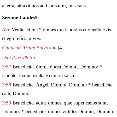
a terra, attráxit nos ad Cor suum, míserans.
Sezione Laudes5
Ant.
Veníte ad me * omnes qui laborátis et oneráti estis
et ego refíciam vos.
Canticum Trium Puerorum
[4]
Dan 3:57-88,56
3:57
Benedícite, ómnia ópera Dómini, Dómino: *
laudáte et superexaltáte eum in sǽcula.
3:58
Benedícite, Ángeli Dómini, Dómino: * benedícite,
cæli, Dómino.
3:59
Benedícite, aquæ omnes, quæ super cælos sunt,
Dómino: * benedícite, omnes virtútes Dómini, Dómino.