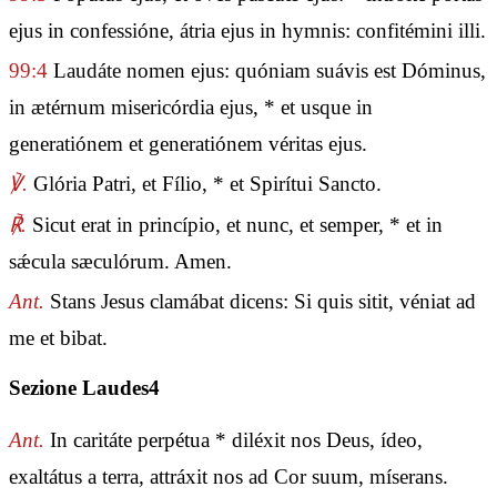
ejus in confessióne, átria ejus in hymnis: confitémini illi.
99:4
Laudáte nomen ejus: quóniam suávis est Dóminus,
in ætérnum misericórdia ejus, * et usque in
generatiónem et generatiónem véritas ejus.
℣.
Glória Patri, et Fílio, * et Spirítui Sancto.
℟.
Sicut erat in princípio, et nunc, et semper, * et in
sǽcula sæculórum. Amen.
Ant.
Stans Jesus clamábat dicens: Si quis sitit, véniat ad
me et bibat.
Sezione Laudes4
Ant.
In caritáte perpétua * diléxit nos Deus, ídeo,
exaltátus a terra, attráxit nos ad Cor suum, míserans.