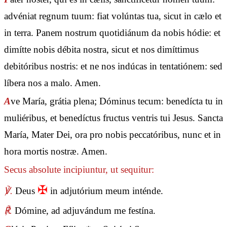
advéniat regnum tuum: fiat volúntas tua, sicut in cælo et
in terra. Panem nostrum quotidiánum da nobis hódie: et
dimítte nobis débita nostra, sicut et nos dimíttimus
debitóribus nostris: et ne nos indúcas in tentatiónem: sed
líbera nos a malo. Amen.
A
ve María, grátia plena; Dóminus tecum: benedícta tu in
muliéribus, et benedíctus fructus ventris tui Jesus. Sancta
María, Mater Dei, ora pro nobis peccatóribus, nunc et in
hora mortis nostræ. Amen.
Secus absolute incipiuntur, ut sequitur:
✠
℣.
Deus
in adjutórium meum inténde.
℟.
Dómine, ad adjuvándum me festína.