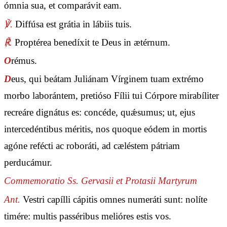
ómnia sua, et comparávit eam.
℣.
Diffúsa est grátia in lábiis tuis.
℟.
Proptérea benedíxit te Deus in ætérnum.
O
rémus.
D
eus, qui beátam Juliánam Vírginem tuam extrémo
morbo laborántem, pretióso Fílii tui Córpore mirabíliter
recreáre dignátus es: concéde, quǽsumus; ut, ejus
intercedéntibus méritis, nos quoque eódem in mortis
agóne refécti ac roboráti, ad cæléstem pátriam
perducámur.
Commemoratio Ss. Gervasii et Protasii Martyrum
Ant.
Vestri capílli cápitis omnes numeráti sunt: nolíte
timére: multis passéribus melióres estis vos.