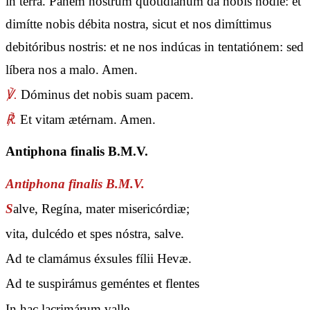
in terra. Panem nostrum quotidiánum da nobis hódie: et
dimítte nobis débita nostra, sicut et nos dimíttimus
debitóribus nostris: et ne nos indúcas in tentatiónem: sed
líbera nos a malo. Amen.
℣.
Dóminus det nobis suam pacem.
℟.
Et vitam ætérnam. Amen.
Antiphona finalis B.M.V.
Antiphona finalis B.M.V.
S
alve, Regína, mater misericórdiæ;
vita, dulcédo et spes nóstra, salve.
Ad te clamámus éxsules fílii Hevæ.
Ad te suspirámus geméntes et flentes
In hac lacrimárum valle.