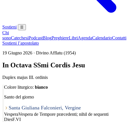
Sostieni
☰
Chi
sono
Catechesi
Podcast
Blog
Preghiere
Libri
Agenda
Calendario
Contatti
Sostieni l’apostolato
19 Giugno 2026 · Divino Afflatu (1954)
In Octava SSmi Cordis Jesu
Duplex majus III. ordinis
Colore liturgico:
bianco
Santo del giorno
Santa Giuliana Falconieri, Vergine
Vespera
Vespera de Tempore præcedenti; nihil de sequenti
Dies
F.VI