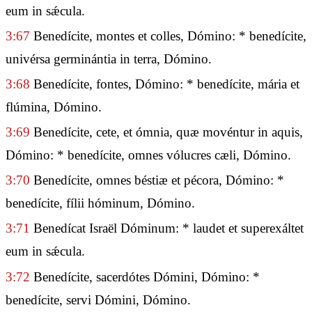
eum in sǽcula.
3:67
Benedícite, montes et colles, Dómino: * benedícite,
univérsa germinántia in terra, Dómino.
3:68
Benedícite, fontes, Dómino: * benedícite, mária et
flúmina, Dómino.
3:69
Benedícite, cete, et ómnia, quæ movéntur in aquis,
Dómino: * benedícite, omnes vólucres cæli, Dómino.
3:70
Benedícite, omnes béstiæ et pécora, Dómino: *
benedícite, fílii hóminum, Dómino.
3:71
Benedícat Israël Dóminum: * laudet et superexáltet
eum in sǽcula.
3:72
Benedícite, sacerdótes Dómini, Dómino: *
benedícite, servi Dómini, Dómino.