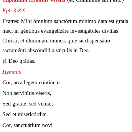
Eph 3:8-9
F
ratres: Mihi ómnium sanctórum mínimo data est grátia
hæc, in géntibus evangelizáre investigábiles divítias
Christi; et illumináre omnes, quæ sit dispensátio
sacraménti abscónditi a sǽculis in Deo.
℟.
Deo grátias.
Hymnus
C
or, arca legem cóntinens
Non servitútis véteris,
Sed grátiæ, sed véniæ,
Sed et misericórdiæ.
C
or, sanctuárium novi