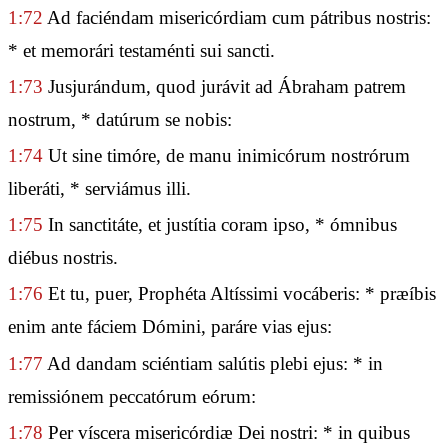
1:72
Ad faciéndam misericórdiam cum pátribus nostris:
* et memorári testaménti sui sancti.
1:73
Jusjurándum, quod jurávit ad Ábraham patrem
nostrum, * datúrum se nobis:
1:74
Ut sine timóre, de manu inimicórum nostrórum
liberáti, * serviámus illi.
1:75
In sanctitáte, et justítia coram ipso, * ómnibus
diébus nostris.
1:76
Et tu, puer, Prophéta Altíssimi vocáberis: * præíbis
enim ante fáciem Dómini, paráre vias ejus:
1:77
Ad dandam sciéntiam salútis plebi ejus: * in
remissiónem peccatórum eórum:
1:78
Per víscera misericórdiæ Dei nostri: * in quibus