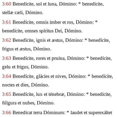
3:60
Benedícite, sol et luna, Dómino: * benedícite,
stellæ cæli, Dómino.
3:61
Benedícite, omnis imber et ros, Dómino: *
benedícite, omnes spíritus Dei, Dómino.
3:62
Benedícite, ignis et æstus, Dómino: * benedícite,
frigus et æstus, Dómino.
3:63
Benedícite, rores et pruína, Dómino: * benedícite,
gelu et frigus, Dómino.
3:64
Benedícite, glácies et nives, Dómino: * benedícite,
noctes et dies, Dómino.
3:65
Benedícite, lux et ténebræ, Dómino: * benedícite,
fúlgura et nubes, Dómino.
3:66
Benedícat terra Dóminum: * laudet et superexáltet