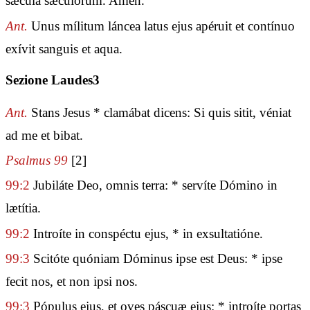
sǽcula sæculórum. Amen.
Ant.
Unus mílitum láncea latus ejus apéruit et contínuo
exívit sanguis et aqua.
Sezione Laudes3
Ant.
Stans Jesus * clamábat dicens: Si quis sitit, véniat
ad me et bibat.
Psalmus 99
[2]
99:2
Jubiláte Deo, omnis terra: * servíte Dómino in
lætítia.
99:2
Introíte in conspéctu ejus, * in exsultatióne.
99:3
Scitóte quóniam Dóminus ipse est Deus: * ipse
fecit nos, et non ipsi nos.
99:3
Pópulus ejus, et oves páscuæ ejus: * introíte portas