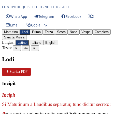
CONDIVIDI QUESTO GIORNO LITURGICO
WhatsApp
Telegram
Facebook
X
Email
Copia link
Mattutino
Lodi
Prima
Terza
Sesta
Nona
Vespri
Compieta
Sancta Missa
Lingua:
Latino
Italiano
English
Testo:
A−
Aa
A+
Lodi
Scarica PDF
Incipit
Incipit
Si Matutinum a Laudibus separatur, tunc dicitur secreto:
P
ater noster, qui es in cælis, sanctificétur nomen tuum: