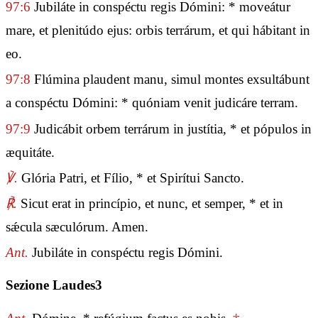
97:6
Jubiláte in conspéctu regis Dómini: * moveátur
mare, et plenitúdo ejus: orbis terrárum, et qui hábitant in
eo.
97:8
Flúmina plaudent manu, simul montes exsultábunt
a conspéctu Dómini: * quóniam venit judicáre terram.
97:9
Judicábit orbem terrárum in justítia, * et pópulos in
æquitáte.
℣.
Glória Patri, et Fílio, * et Spirítui Sancto.
℟.
Sicut erat in princípio, et nunc, et semper, * et in
sǽcula sæculórum. Amen.
Ant.
Jubiláte in conspéctu regis Dómini.
Sezione Laudes3