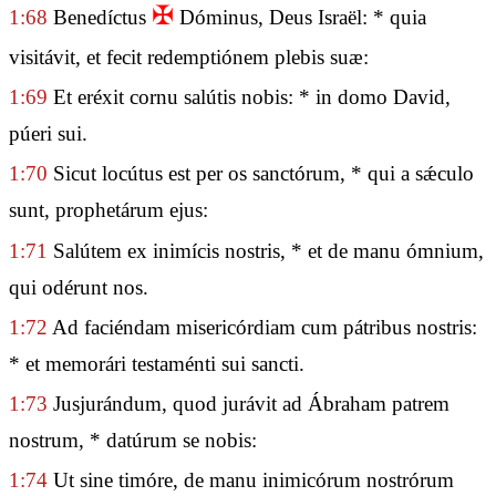
✠
1:68
Benedíctus
Dóminus, Deus Israël: * quia
visitávit, et fecit redemptiónem plebis suæ:
1:69
Et eréxit cornu salútis nobis: * in domo David,
púeri sui.
1:70
Sicut locútus est per os sanctórum, * qui a sǽculo
sunt, prophetárum ejus:
1:71
Salútem ex inimícis nostris, * et de manu ómnium,
qui odérunt nos.
1:72
Ad faciéndam misericórdiam cum pátribus nostris:
* et memorári testaménti sui sancti.
1:73
Jusjurándum, quod jurávit ad Ábraham patrem
nostrum, * datúrum se nobis:
1:74
Ut sine timóre, de manu inimicórum nostrórum