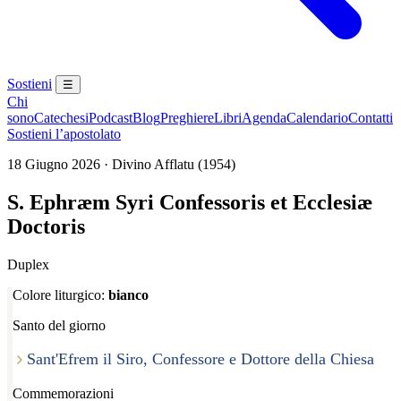
Sostieni
☰
Chi
sono
Catechesi
Podcast
Blog
Preghiere
Libri
Agenda
Calendario
Contatti
Sostieni l’apostolato
18 Giugno 2026 · Divino Afflatu (1954)
S. Ephræm Syri Confessoris et Ecclesiæ
Doctoris
Duplex
Colore liturgico:
bianco
Santo del giorno
Sant'Efrem il Siro, Confessore e Dottore della Chiesa
Commemorazioni