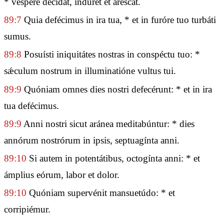
* véspere décidat, indúret et aréscat.
89:7
Quia defécimus in ira tua, * et in furóre tuo turbáti
sumus.
89:8
Posuísti iniquitátes nostras in conspéctu tuo: *
sǽculum nostrum in illuminatióne vultus tui.
89:9
Quóniam omnes dies nostri defecérunt: * et in ira
tua defécimus.
89:9
Anni nostri sicut aránea meditabúntur: * dies
annórum nostrórum in ipsis, septuagínta anni.
89:10
Si autem in potentátibus, octogínta anni: * et
ámplius eórum, labor et dolor.
89:10
Quóniam supervénit mansuetúdo: * et
corripiémur.