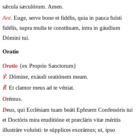
sǽcula sæculórum. Amen.
Ant.
Euge, serve bone et fidélis, quia in pauca fuísti
fidélis, supra multa te constítuam, intra in gáudium
Dómini tui.
Oratio
Oratio
{ex Proprio Sanctorum}
℣.
Dómine, exáudi oratiónem meam.
℟.
Et clamor meus ad te véniat.
O
rémus.
D
eus, qui Ecclésiam tuam beáti Ephræm Confessóris tui
et Doctóris mira eruditióne et præcláris vitæ méritis
illustráre voluísti: te súpplices exorámus; ut, ipso