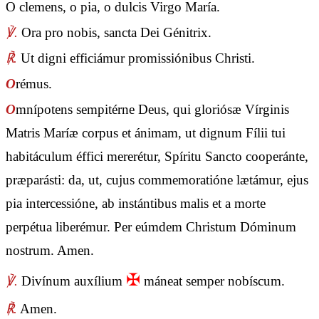
O clemens, o pia, o dulcis Virgo María.
℣.
Ora pro nobis, sancta Dei Génitrix.
℟.
Ut digni efficiámur promissiónibus Christi.
O
rémus.
O
mnípotens sempitérne Deus, qui gloriósæ Vírginis
Matris Maríæ corpus et ánimam, ut dignum Fílii tui
habitáculum éffici mererétur, Spíritu Sancto cooperánte,
præparásti: da, ut, cujus commemoratióne lætámur, ejus
pia intercessióne, ab instántibus malis et a morte
perpétua liberémur. Per eúmdem Christum Dóminum
nostrum. Amen.
✠
℣.
Divínum auxílium
máneat semper nobíscum.
℟.
Amen.