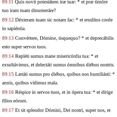
89:11
Quis novit potestátem iræ tuæ: * et præ timóre
tuo iram tuam dinumeráre?
89:12
Déxteram tuam sic notam fac: * et erudítos corde
in sapiéntia.
89:13
Convértere, Dómine, úsquequo? * et deprecábilis
esto super servos tuos.
89:14
Repléti sumus mane misericórdia tua: * et
exsultávimus, et delectáti sumus ómnibus diébus nostris.
89:15
Lætáti sumus pro diébus, quibus nos humiliásti: *
annis, quibus vídimus mala.
89:16
Réspice in servos tuos, et in ópera tua: * et dírige
fílios eórum.
89:17
Et sit splendor Dómini, Dei nostri, super nos, et