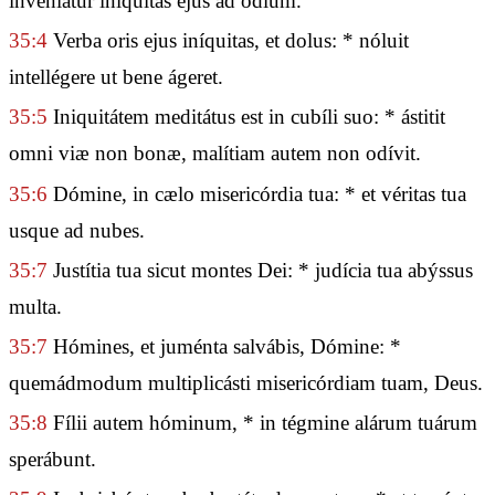
inveniátur iníquitas ejus ad ódium.
35:4
Verba oris ejus iníquitas, et dolus: * nóluit
intellégere ut bene ágeret.
35:5
Iniquitátem meditátus est in cubíli suo: * ástitit
omni viæ non bonæ, malítiam autem non odívit.
35:6
Dómine, in cælo misericórdia tua: * et véritas tua
usque ad nubes.
35:7
Justítia tua sicut montes Dei: * judícia tua abýssus
multa.
35:7
Hómines, et juménta salvábis, Dómine: *
quemádmodum multiplicásti misericórdiam tuam, Deus.
35:8
Fílii autem hóminum, * in tégmine alárum tuárum
sperábunt.