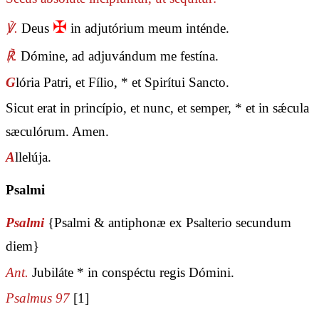
✠
℣.
Deus
in adjutórium meum inténde.
℟.
Dómine, ad adjuvándum me festína.
G
lória Patri, et Fílio, * et Spirítui Sancto.
Sicut erat in princípio, et nunc, et semper, * et in sǽcula
sæculórum. Amen.
A
llelúja.
Psalmi
Psalmi
{Psalmi & antiphonæ ex Psalterio secundum
diem}
Ant.
Jubiláte * in conspéctu regis Dómini.
Psalmus 97
[1]