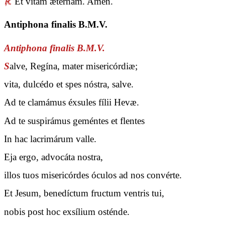
℟.
Et vitam ætérnam. Amen.
Antiphona finalis B.M.V.
Antiphona finalis B.M.V.
S
alve, Regína, mater misericórdiæ;
vita, dulcédo et spes nóstra, salve.
Ad te clamámus éxsules fílii Hevæ.
Ad te suspirámus geméntes et flentes
In hac lacrimárum valle.
Eja ergo, advocáta nostra,
illos tuos misericórdes óculos ad nos convérte.
Et Jesum, benedíctum fructum ventris tui,
nobis post hoc exsílium osténde.