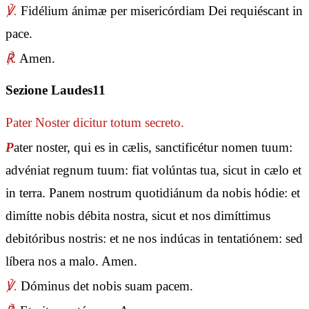
℣.
Fidélium ánimæ per misericórdiam Dei requiéscant in
pace.
℟.
Amen.
Sezione Laudes11
Pater Noster
dicitur totum secreto.
P
ater noster, qui es in cælis, sanctificétur nomen tuum:
advéniat regnum tuum: fiat volúntas tua, sicut in cælo et
in terra. Panem nostrum quotidiánum da nobis hódie: et
dimítte nobis débita nostra, sicut et nos dimíttimus
debitóribus nostris: et ne nos indúcas in tentatiónem: sed
líbera nos a malo. Amen.
℣.
Dóminus det nobis suam pacem.