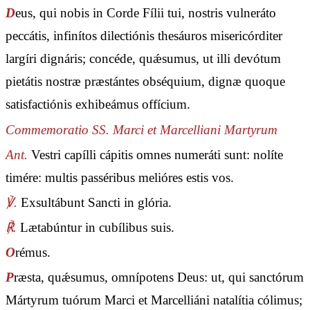
D
eus, qui nobis in Corde Fílii tui, nostris vulneráto
peccátis, infinítos dilectiónis thesáuros misericórditer
largíri dignáris; concéde, quǽsumus, ut illi devótum
pietátis nostræ præstántes obséquium, dignæ quoque
satisfactiónis exhibeámus offícium.
Commemoratio SS. Marci et Marcelliani Martyrum
Ant.
Vestri capílli cápitis omnes numeráti sunt: nolíte
timére: multis passéribus melióres estis vos.
℣.
Exsultábunt Sancti in glória.
℟.
Lætabúntur in cubílibus suis.
O
rémus.
P
ræsta, quǽsumus, omnípotens Deus: ut, qui sanctórum
Mártyrum tuórum Marci et Marcelliáni natalítia cólimus;