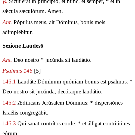
℟.
Sicut erat in princípio, et nunc, et semper, * et in
sǽcula sæculórum. Amen.
Ant.
Pópulus meus, ait Dóminus, bonis meis
adimplébitur.
Sezione Laudes6
Ant.
Deo nostro * jucúnda sit laudátio.
Psalmus 146
[5]
146:1
Laudáte Dóminum quóniam bonus est psalmus: *
Deo nostro sit jucúnda, decóraque laudátio.
146:2
Ædíficans Jerúsalem Dóminus: * dispersiónes
Israélis congregábit.
146:3
Qui sanat contrítos corde: * et álligat contritiónes
eórum.