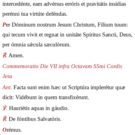
intercedénte, eam advérsus erróris et pravitátis insídias
perénni tua virtúte deféndas.
P
er Dóminum nostrum Jesum Christum, Fílium tuum:
qui tecum vivit et regnat in unitáte Spíritus Sancti, Deus,
per ómnia sǽcula sæculórum.
℟.
Amen.
Commemoratio Die VII infra Octavam SSmi Cordis
Jesu
Ant.
Facta sunt enim hæc ut Scriptúra implerétur quæ
dicit: Vidébunt in quem transfixérunt.
℣.
Hauriétis aquas in gáudio.
℟.
De fóntibus Salvatóris.
O
rémus.