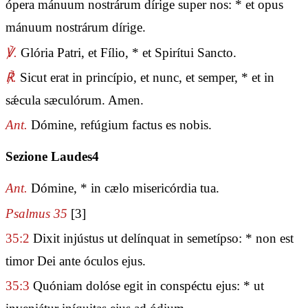
ópera mánuum nostrárum dírige super nos: * et opus
mánuum nostrárum dírige.
℣.
Glória Patri, et Fílio, * et Spirítui Sancto.
℟.
Sicut erat in princípio, et nunc, et semper, * et in
sǽcula sæculórum. Amen.
Ant.
Dómine, refúgium factus es nobis.
Sezione Laudes4
Ant.
Dómine, * in cælo misericórdia tua.
Psalmus 35
[3]
35:2
Dixit injústus ut delínquat in semetípso: * non est
timor Dei ante óculos ejus.
35:3
Quóniam dolóse egit in conspéctu ejus: * ut