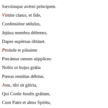
Sævúmque avérni príncipem.
V
irtúte clarus, et fide,
Confessióne sédulus,
Jejúna membra déferens,
Dapes supérnas óbtinet.
P
roínde te piíssime
Precámur omnes súpplices:
Nobis ut hujus grátia
Pœnas remíttas débitas.
J
esu, tibi sit glória,
Qui Corde fundis grátiam,
Cum Patre et almo Spíritu,