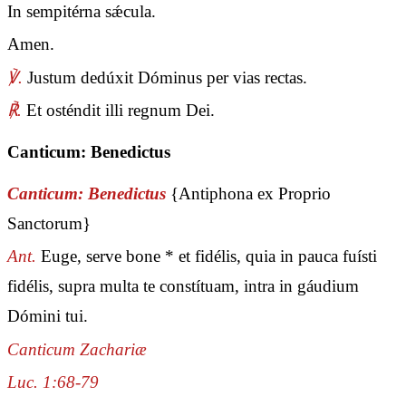
In sempitérna sǽcula.
Amen.
℣.
Justum dedúxit Dóminus per vias rectas.
℟.
Et osténdit illi regnum Dei.
Canticum: Benedictus
Canticum: Benedictus
{Antiphona ex Proprio
Sanctorum}
Ant.
Euge, serve bone * et fidélis, quia in pauca fuísti
fidélis, supra multa te constítuam, intra in gáudium
Dómini tui.
Canticum Zachariæ
Luc. 1:68-79