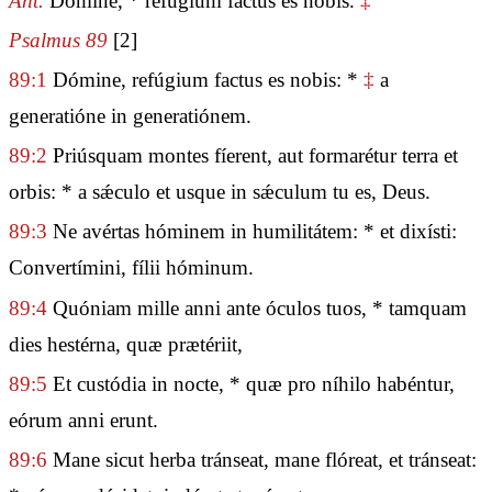
Ant.
Dómine, * refúgium factus es nobis.
‡
Psalmus 89
[2]
89:1
Dómine, refúgium factus es nobis: *
‡
a
generatióne in generatiónem.
89:2
Priúsquam montes fíerent, aut formarétur terra et
orbis: * a sǽculo et usque in sǽculum tu es, Deus.
89:3
Ne avértas hóminem in humilitátem: * et dixísti:
Convertímini, fílii hóminum.
89:4
Quóniam mille anni ante óculos tuos, * tamquam
dies hestérna, quæ prætériit,
89:5
Et custódia in nocte, * quæ pro níhilo habéntur,
eórum anni erunt.
89:6
Mane sicut herba tránseat, mane flóreat, et tránseat: