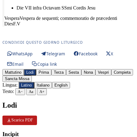
Die VII infra Octavam SSmi Cordis Jesu
Vespera
Vespera de sequenti; commemoratio de præcedenti
Dies
F.V
CONDIVIDI QUESTO GIORNO LITURGICO
WhatsApp
Telegram
Facebook
X
Email
Copia link
Mattutino
Lodi
Prima
Terza
Sesta
Nona
Vespri
Compieta
Sancta Missa
Lingua:
Latino
Italiano
English
Testo:
A−
Aa
A+
Lodi
Scarica PDF
Incipit