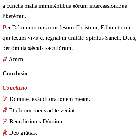
a cunctis malis imminéntibus eórum intercessiónibus
liberémur.
P
er Dóminum nostrum Jesum Christum, Fílium tuum:
qui tecum vivit et regnat in unitáte Spíritus Sancti, Deus,
per ómnia sǽcula sæculórum.
℟.
Amen.
Conclusio
Conclusio
℣.
Dómine, exáudi oratiónem meam.
℟.
Et clamor meus ad te véniat.
℣.
Benedicámus Dómino.
℟.
Deo grátias.