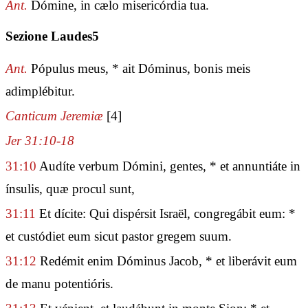
Ant.
Dómine, in cælo misericórdia tua.
Sezione Laudes5
Ant.
Pópulus meus, * ait Dóminus, bonis meis
adimplébitur.
Canticum Jeremiæ
[4]
Jer 31:10-18
31:10
Audíte verbum Dómini, gentes, * et annuntiáte in
ínsulis, quæ procul sunt,
31:11
Et dícite: Qui dispérsit Israël, congregábit eum: *
et custódiet eum sicut pastor gregem suum.
31:12
Redémit enim Dóminus Jacob, * et liberávit eum
de manu potentióris.