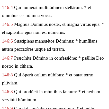
146:4
Qui númerat multitúdinem stellárum: * et
ómnibus eis nómina vocat.
146:5
Magnus Dóminus noster, et magna virtus ejus: *
et sapiéntiæ ejus non est númerus.
146:6
Suscípiens mansuétos Dóminus: * humílians
autem peccatóres usque ad terram.
146:7
Præcínite Dómino in confessióne: * psállite Deo
nostro in cíthara.
146:8
Qui óperit cælum núbibus: * et parat terræ
plúviam.
146:8
Qui prodúcit in móntibus fænum: * et herbam
servitúti hóminum.
146:9
Qui dat juméntis escam ipsórum: * et pullis