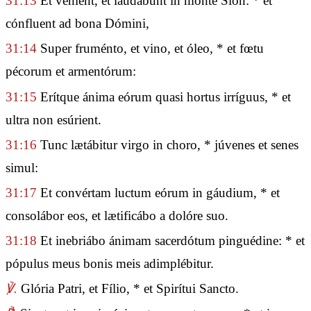
31:13
Et vénient, et laudábunt in monte Sion: * et
cónfluent ad bona Dómini,
31:14
Super fruménto, et vino, et óleo, * et fœtu
pécorum et armentórum:
31:15
Erítque ánima eórum quasi hortus irríguus, * et
ultra non esúrient.
31:16
Tunc lætábitur virgo in choro, * júvenes et senes
simul:
31:17
Et convértam luctum eórum in gáudium, * et
consolábor eos, et lætificábo a dolóre suo.
31:18
Et inebriábo ánimam sacerdótum pinguédine: * et
pópulus meus bonis meis adimplébitur.
℣.
Glória Patri, et Fílio, * et Spirítui Sancto.