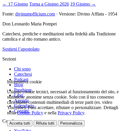
← 17 Giugno
Torna a Giugno 2026
19 Giugno →
Fonte:
divinumofficium.com
· Versione: Divino Afflatu - 1954
Don Leonardo Maria Pompei
Catechesi, prediche e meditazioni nella fedeltà alla Tradizione
cattolica e al rito romano antico.
Sostieni l’apostolato
Sezioni
Chi sono
Catechesi
Podcast
Informativa cookie
Blog
Preghiere
Usiamo cookie tecnici, necessari al funzionamento del sito, e
Libri
statistiche anonime senza cookie. Solo con il tuo consenso
Agenda
carichiamo contenuti multimediali di terze parti (es. video
Calendario
YouTube). Puoi accettare, rifiutare o personalizzare. Dettagli
Contatti
nella
Cookie Policy
e nella
Privacy Policy
.
Canali
Accetta tutti
Rifiuta tutti
Personalizza
YouTube