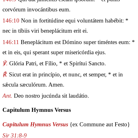
corvórum invocántibus eum.
146:10
Non in fortitúdine equi voluntátem habébit: *
nec in tíbiis viri beneplácitum erit ei.
146:11
Beneplácitum est Dómino super timéntes eum: *
et in eis, qui sperant super misericórdia ejus.
℣.
Glória Patri, et Fílio, * et Spirítui Sancto.
℟.
Sicut erat in princípio, et nunc, et semper, * et in
sǽcula sæculórum. Amen.
Ant.
Deo nostro jucúnda sit laudátio.
Capitulum Hymnus Versus
Capitulum Hymnus Versus
{ex Commune aut Festo}
Sir 31:8-9