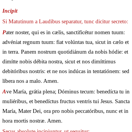
Incipit
Si Matutinum a Laudibus separatur, tunc dicitur secreto:
P
ater noster, qui es in cælis, sanctificétur nomen tuum:
advéniat regnum tuum: fiat volúntas tua, sicut in cælo et
in terra. Panem nostrum quotidiánum da nobis hódie: et
dimítte nobis débita nostra, sicut et nos dimíttimus
debitóribus nostris: et ne nos indúcas in tentatiónem: sed
líbera nos a malo. Amen.
A
ve María, grátia plena; Dóminus tecum: benedícta tu in
muliéribus, et benedíctus fructus ventris tui Jesus. Sancta
María, Mater Dei, ora pro nobis peccatóribus, nunc et in
hora mortis nostræ. Amen.
Secus absolute incipiuntur, ut sequitur: