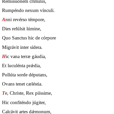
Remissiónem críminis,
Rumpéndo nexum vínculi.
A
nni revérso témpore,
Dies refúlsit lúmine,
Quo Sanctus hic de córpore
Migrávit inter sídera.
H
ic vana terræ gáudia,
Et luculénta prǽdia,
Pollúta sorde députans,
Ovans tenet cæléstia.
T
e, Christe, Rex piíssime,
Hic confiténdo júgiter,
Calcávit artes dǽmonum,