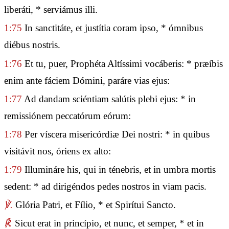
liberáti, * serviámus illi.
1:75
In sanctitáte, et justítia coram ipso, * ómnibus
diébus nostris.
1:76
Et tu, puer, Prophéta Altíssimi vocáberis: * præíbis
enim ante fáciem Dómini, paráre vias ejus:
1:77
Ad dandam sciéntiam salútis plebi ejus: * in
remissiónem peccatórum eórum:
1:78
Per víscera misericórdiæ Dei nostri: * in quibus
visitávit nos, óriens ex alto:
1:79
Illumináre his, qui in ténebris, et in umbra mortis
sedent: * ad dirigéndos pedes nostros in viam pacis.
℣.
Glória Patri, et Fílio, * et Spirítui Sancto.
℟.
Sicut erat in princípio, et nunc, et semper, * et in