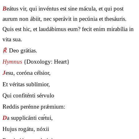
B
eátus vir, qui invéntus est sine mácula, et qui post
aurum non ábiit, nec sperávit in pecúnia et thesáuris.
Quis est hic, et laudábimus eum? fecit enim mirabília in
vita sua.
℟.
Deo grátias.
Hymnus
{Doxology: Heart}
J
esu, coróna célsior,
Et véritas sublímior,
Qui confiténti sérvulo
Reddis perénne prǽmium:
D
a supplicánti cœ́tui,
Hujus rogátu, nóxii