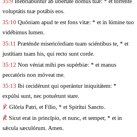
35:9
Inebriabúntur ab ubertáte domus tuæ: * et torrénte
voluptátis tuæ potábis eos.
35:10
Quóniam apud te est fons vitæ: * et in lúmine tuo
vidébimus lumen.
35:11
Præténde misericórdiam tuam sciéntibus te, * et
justítiam tuam his, qui recto sunt corde.
35:12
Non véniat mihi pes supérbiæ: * et manus
peccatóris non móveat me.
35:13
Ibi cecidérunt qui operántur iniquitátem: *
expúlsi sunt, nec potuérunt stare.
℣.
Glória Patri, et Fílio, * et Spirítui Sancto.
℟.
Sicut erat in princípio, et nunc, et semper, * et in
sǽcula sæculórum. Amen.