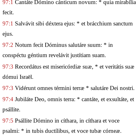
97:1
Cantáte Dómino cánticum novum: * quia mirabília
fecit.
97:1
Salvávit sibi déxtera ejus: * et brácchium sanctum
ejus.
97:2
Notum fecit Dóminus salutáre suum: * in
conspéctu géntium revelávit justítiam suam.
97:3
Recordátus est misericórdiæ suæ, * et veritátis suæ
dómui Israël.
97:3
Vidérunt omnes términi terræ * salutáre Dei nostri.
97:4
Jubiláte Deo, omnis terra: * cantáte, et exsultáte, et
psállite.
97:5
Psállite Dómino in cíthara, in cíthara et voce
psalmi: * in tubis ductílibus, et voce tubæ córneæ.