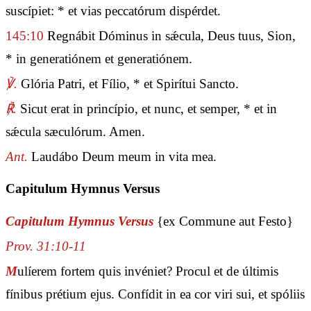
suscípiet: * et vias peccatórum dispérdet.
145:10
Regnábit Dóminus in sǽcula, Deus tuus, Sion,
* in generatiónem et generatiónem.
℣.
Glória Patri, et Fílio, * et Spirítui Sancto.
℟.
Sicut erat in princípio, et nunc, et semper, * et in
sǽcula sæculórum. Amen.
Ant.
Laudábo Deum meum in vita mea.
Capitulum Hymnus Versus
Capitulum Hymnus Versus
{ex Commune aut Festo}
Prov. 31:10-11
M
ulíerem fortem quis invéniet? Procul et de últimis
fínibus prétium ejus. Confídit in ea cor viri sui, et spóliis