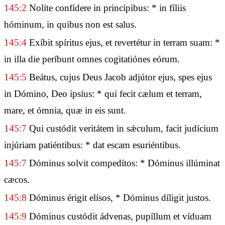
145:2
Nolíte confídere in princípibus: * in fíliis
hóminum, in quibus non est salus.
145:4
Exíbit spíritus ejus, et revertétur in terram suam: *
in illa die períbunt omnes cogitatiónes eórum.
145:5
Beátus, cujus Deus Jacob adjútor ejus, spes ejus
in Dómino, Deo ipsíus: * qui fecit cælum et terram,
mare, et ómnia, quæ in eis sunt.
145:7
Qui custódit veritátem in sǽculum, facit judícium
injúriam patiéntibus: * dat escam esuriéntibus.
145:7
Dóminus solvit compedítos: * Dóminus illúminat
cæcos.
145:8
Dóminus érigit elísos, * Dóminus díligit justos.
145:9
Dóminus custódit ádvenas, pupíllum et víduam