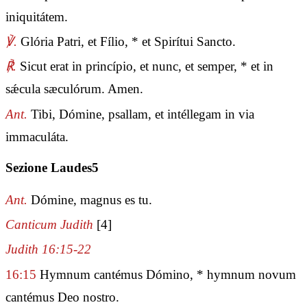
iniquitátem.
℣.
Glória Patri, et Fílio, * et Spirítui Sancto.
℟.
Sicut erat in princípio, et nunc, et semper, * et in
sǽcula sæculórum. Amen.
Ant.
Tibi, Dómine, psallam, et intéllegam in via
immaculáta.
Sezione Laudes5
Ant.
Dómine, magnus es tu.
Canticum Judith
[4]
Judith 16:15-22
16:15
Hymnum cantémus Dómino, * hymnum novum
cantémus Deo nostro.