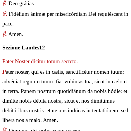
℟.
Deo grátias.
℣.
Fidélium ánimæ per misericórdiam Dei requiéscant in
pace.
℟.
Amen.
Sezione Laudes12
Pater Noster
dicitur totum secreto.
P
ater noster, qui es in cælis, sanctificétur nomen tuum:
advéniat regnum tuum: fiat volúntas tua, sicut in cælo et
in terra. Panem nostrum quotidiánum da nobis hódie: et
dimítte nobis débita nostra, sicut et nos dimíttimus
debitóribus nostris: et ne nos indúcas in tentatiónem: sed
líbera nos a malo. Amen.
℣.
Dóminus det nobis suam pacem.