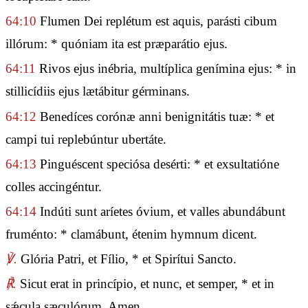
64:10
Flumen Dei replétum est aquis, parásti cibum
illórum: * quóniam ita est præparátio ejus.
64:11
Rivos ejus inébria, multíplica genímina ejus: * in
stillicídiis ejus lætábitur gérminans.
64:12
Benedíces corónæ anni benignitátis tuæ: * et
campi tui replebúntur ubertáte.
64:13
Pinguéscent speciósa desérti: * et exsultatióne
colles accingéntur.
64:14
Indúti sunt aríetes óvium, et valles abundábunt
fruménto: * clamábunt, étenim hymnum dicent.
℣.
Glória Patri, et Fílio, * et Spirítui Sancto.
℟.
Sicut erat in princípio, et nunc, et semper, * et in
sǽcula sæculórum. Amen.