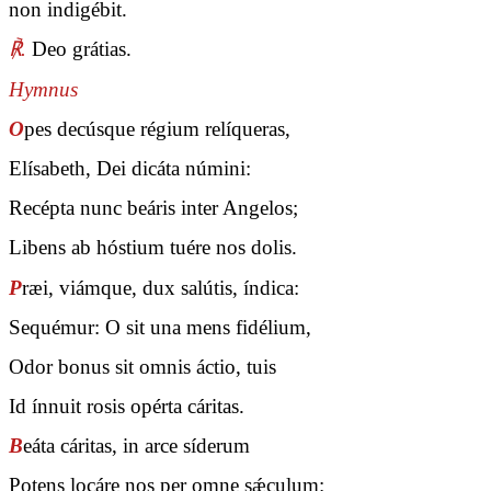
non indigébit.
℟.
Deo grátias.
Hymnus
O
pes decúsque régium relíqueras,
Elísabeth, Dei dicáta númini:
Recépta nunc beáris inter Angelos;
Libens ab hóstium tuére nos dolis.
P
ræi, viámque, dux salútis, índica:
Sequémur: O sit una mens fidélium,
Odor bonus sit omnis áctio, tuis
Id ínnuit rosis opérta cáritas.
B
eáta cáritas, in arce síderum
Potens locáre nos per omne sǽculum: