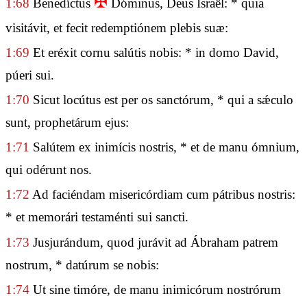
✠
1:68
Benedíctus
Dóminus, Deus Israël: * quia
visitávit, et fecit redemptiónem plebis suæ:
1:69
Et eréxit cornu salútis nobis: * in domo David,
púeri sui.
1:70
Sicut locútus est per os sanctórum, * qui a sǽculo
sunt, prophetárum ejus:
1:71
Salútem ex inimícis nostris, * et de manu ómnium,
qui odérunt nos.
1:72
Ad faciéndam misericórdiam cum pátribus nostris:
* et memorári testaménti sui sancti.
1:73
Jusjurándum, quod jurávit ad Ábraham patrem
nostrum, * datúrum se nobis:
1:74
Ut sine timóre, de manu inimicórum nostrórum