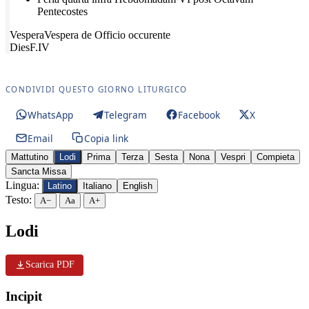
Pentecostes
Vespera
Vespera de Officio occurente
Dies
F.IV
CONDIVIDI QUESTO GIORNO LITURGICO
WhatsApp
Telegram
Facebook
X
Email
Copia link
Mattutino
Lodi
Prima
Terza
Sesta
Nona
Vespri
Compieta
Sancta Missa
Lingua:
Latino
Italiano
English
Testo:
A−
Aa
A+
Lodi
Scarica PDF
Incipit