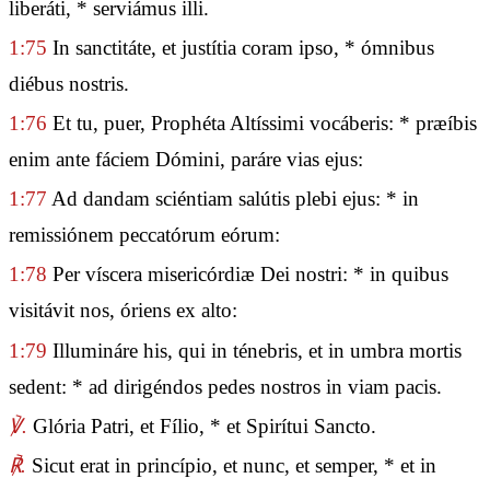
liberáti, * serviámus illi.
1:75
In sanctitáte, et justítia coram ipso, * ómnibus
diébus nostris.
1:76
Et tu, puer, Prophéta Altíssimi vocáberis: * præíbis
enim ante fáciem Dómini, paráre vias ejus:
1:77
Ad dandam sciéntiam salútis plebi ejus: * in
remissiónem peccatórum eórum:
1:78
Per víscera misericórdiæ Dei nostri: * in quibus
visitávit nos, óriens ex alto:
1:79
Illumináre his, qui in ténebris, et in umbra mortis
sedent: * ad dirigéndos pedes nostros in viam pacis.
℣.
Glória Patri, et Fílio, * et Spirítui Sancto.
℟.
Sicut erat in princípio, et nunc, et semper, * et in