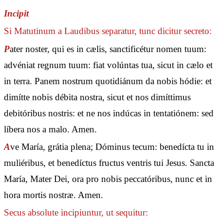
Incipit
Si Matutinum a Laudibus separatur, tunc dicitur secreto:
P
ater noster, qui es in cælis, sanctificétur nomen tuum:
advéniat regnum tuum: fiat volúntas tua, sicut in cælo et
in terra. Panem nostrum quotidiánum da nobis hódie: et
dimítte nobis débita nostra, sicut et nos dimíttimus
debitóribus nostris: et ne nos indúcas in tentatiónem: sed
líbera nos a malo. Amen.
A
ve María, grátia plena; Dóminus tecum: benedícta tu in
muliéribus, et benedíctus fructus ventris tui Jesus. Sancta
María, Mater Dei, ora pro nobis peccatóribus, nunc et in
hora mortis nostræ. Amen.
Secus absolute incipiuntur, ut sequitur: