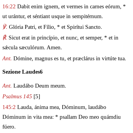
16:22
Dabit enim ignem, et vermes in carnes eórum, *
ut urántur, et séntiant usque in sempitérnum.
℣.
Glória Patri, et Fílio, * et Spirítui Sancto.
℟.
Sicut erat in princípio, et nunc, et semper, * et in
sǽcula sæculórum. Amen.
Ant.
Dómine, magnus es tu, et præclárus in virtúte tua.
Sezione Laudes6
Ant.
Laudábo Deum meum.
Psalmus 145
[5]
145:2
Lauda, ánima mea, Dóminum, laudábo
Dóminum in vita mea: * psallam Deo meo quámdiu
fúero.