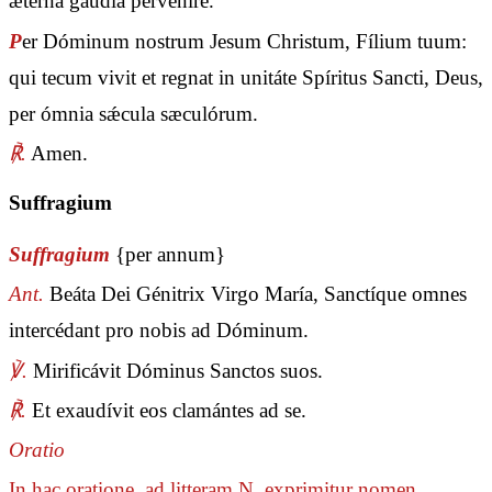
ætérna gáudia perveníre.
P
er Dóminum nostrum Jesum Christum, Fílium tuum:
qui tecum vivit et regnat in unitáte Spíritus Sancti, Deus,
per ómnia sǽcula sæculórum.
℟.
Amen.
Suffragium
Suffragium
{per annum}
Ant.
Beáta Dei Génitrix Virgo María, Sanctíque omnes
intercédant pro nobis ad Dóminum.
℣.
Mirificávit Dóminus Sanctos suos.
℟.
Et exaudívit eos clamántes ad se.
Oratio
In hac oratione, ad litteram N. exprimitur nomen