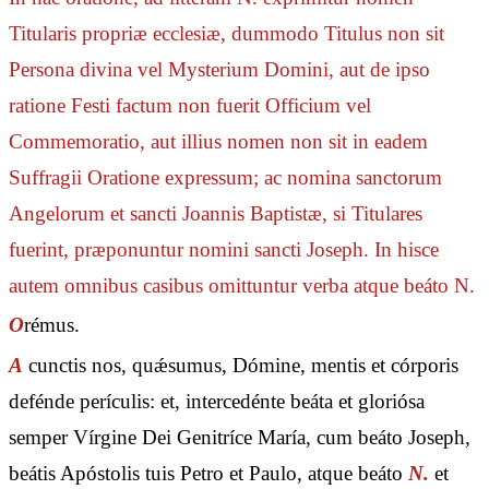
Titularis propriæ ecclesiæ, dummodo Titulus non sit
Persona divina vel Mysterium Domini, aut de ipso
ratione Festi factum non fuerit Officium vel
Commemoratio, aut illius nomen non sit in eadem
Suffragii Oratione expressum; ac nomina sanctorum
Angelorum et sancti Joannis Baptistæ, si Titulares
fuerint, præponuntur nomini sancti Joseph. In hisce
autem omnibus casibus omittuntur verba
atque beáto N.
O
rémus.
A
cunctis nos, quǽsumus, Dómine, mentis et córporis
defénde perículis: et, intercedénte beáta et gloriósa
semper Vírgine Dei Genitríce María, cum beáto Joseph,
beátis Apóstolis tuis Petro et Paulo, atque beáto
N.
et