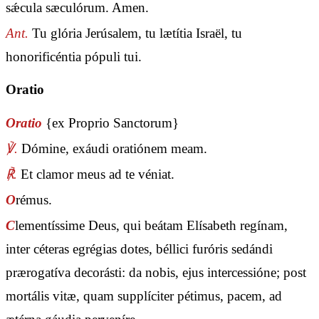
sǽcula sæculórum. Amen.
Ant.
Tu glória Jerúsalem, tu lætítia Israël, tu
honorificéntia pópuli tui.
Oratio
Oratio
{ex Proprio Sanctorum}
℣.
Dómine, exáudi oratiónem meam.
℟.
Et clamor meus ad te véniat.
O
rémus.
C
lementíssime Deus, qui beátam Elísabeth regínam,
inter céteras egrégias dotes, béllici furóris sedándi
prærogatíva decorásti: da nobis, ejus intercessióne; post
mortális vitæ, quam supplíciter pétimus, pacem, ad