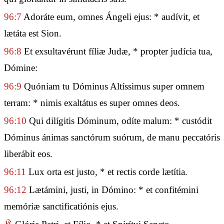
96:7
Adoráte eum, omnes Ángeli ejus: * audívit, et
lætáta est Sion.
96:8
Et exsultavérunt fíliæ Judæ, * propter judícia tua,
Dómine:
96:9
Quóniam tu Dóminus Altíssimus super omnem
terram: * nimis exaltátus es super omnes deos.
96:10
Qui dilígitis Dóminum, odíte malum: * custódit
Dóminus ánimas sanctórum suórum, de manu peccatóris
liberábit eos.
96:11
Lux orta est justo, * et rectis corde lætítia.
96:12
Lætámini, justi, in Dómino: * et confitémini
memóriæ sanctificatiónis ejus.