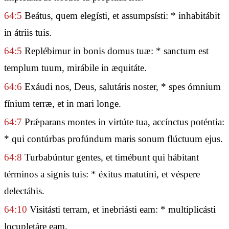
64:5
Beátus, quem elegísti, et assumpsísti: * inhabitábit
in átriis tuis.
64:5
Replébimur in bonis domus tuæ: * sanctum est
templum tuum, mirábile in æquitáte.
64:6
Exáudi nos, Deus, salutáris noster, * spes ómnium
fínium terræ, et in mari longe.
64:7
Prǽparans montes in virtúte tua, accínctus poténtia:
* qui contúrbas profúndum maris sonum flúctuum ejus.
64:8
Turbabúntur gentes, et timébunt qui hábitant
términos a signis tuis: * éxitus matutíni, et véspere
delectábis.
64:10
Visitásti terram, et inebriásti eam: * multiplicásti
locupletáre eam.