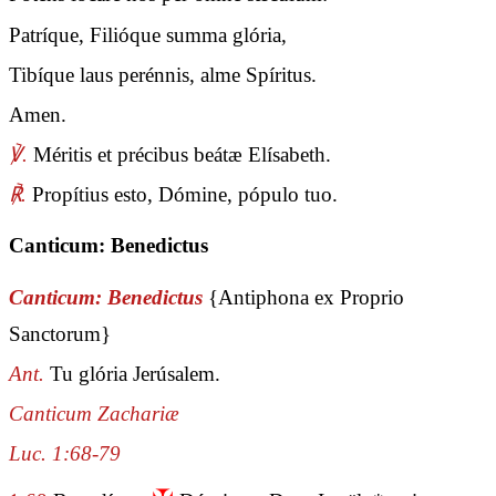
Patríque, Filióque summa glória,
Tibíque laus perénnis, alme Spíritus.
Amen.
℣.
Méritis et précibus beátæ Elísabeth.
℟.
Propítius esto, Dómine, pópulo tuo.
Canticum: Benedictus
Canticum: Benedictus
{Antiphona ex Proprio
Sanctorum}
Ant.
Tu glória Jerúsalem.
Canticum Zachariæ
Luc. 1:68-79