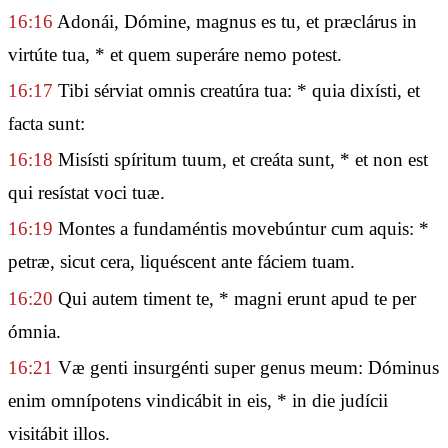
16:16
Adonái, Dómine, magnus es tu, et præclárus in
virtúte tua, * et quem superáre nemo potest.
16:17
Tibi sérviat omnis creatúra tua: * quia dixísti, et
facta sunt:
16:18
Misísti spíritum tuum, et creáta sunt, * et non est
qui resístat voci tuæ.
16:19
Montes a fundaméntis movebúntur cum aquis: *
petræ, sicut cera, liquéscent ante fáciem tuam.
16:20
Qui autem timent te, * magni erunt apud te per
ómnia.
16:21
Væ genti insurgénti super genus meum: Dóminus
enim omnípotens vindicábit in eis, * in die judícii
visitábit illos.