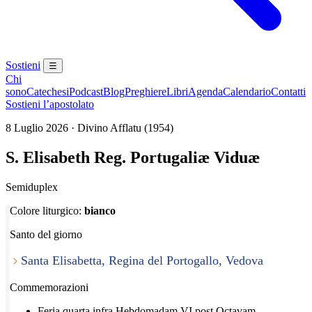
Sostieni
☰
Chi
sono
Catechesi
Podcast
Blog
Preghiere
Libri
Agenda
Calendario
Contatti
Sostieni l’apostolato
8 Luglio 2026 · Divino Afflatu (1954)
S. Elisabeth Reg. Portugaliæ Viduæ
Semiduplex
Colore liturgico:
bianco
Santo del giorno
Santa Elisabetta, Regina del Portogallo, Vedova
Commemorazioni
Feria quarta infra Hebdomadam VI post Octavam