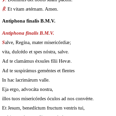
℟.
Et vitam ætérnam. Amen.
Antiphona finalis B.M.V.
Antiphona finalis B.M.V.
S
alve, Regína, mater misericórdiæ;
vita, dulcédo et spes nóstra, salve.
Ad te clamámus éxsules fílii Hevæ.
Ad te suspirámus geméntes et flentes
In hac lacrimárum valle.
Eja ergo, advocáta nostra,
illos tuos misericórdes óculos ad nos convérte.
Et Jesum, benedíctum fructum ventris tui,