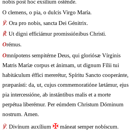
nobis post hoc exsílium osténde.
O clemens, o pia, o dulcis Virgo María.
℣.
Ora pro nobis, sancta Dei Génitrix.
℟.
Ut digni efficiámur promissiónibus Christi.
O
rémus.
O
mnípotens sempitérne Deus, qui gloriósæ Vírginis
Matris Maríæ corpus et ánimam, ut dignum Fílii tui
habitáculum éffici mererétur, Spíritu Sancto cooperánte,
præparásti: da, ut, cujus commemoratióne lætámur, ejus
pia intercessióne, ab instántibus malis et a morte
perpétua liberémur. Per eúmdem Christum Dóminum
nostrum. Amen.
✠
℣.
Divínum auxílium
máneat semper nobíscum.