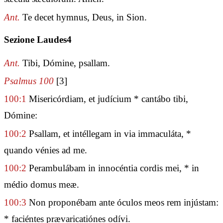
Ant.
Te decet hymnus, Deus, in Sion.
Sezione Laudes4
Ant.
Tibi, Dómine, psallam.
Psalmus 100
[3]
100:1
Misericórdiam, et judícium * cantábo tibi,
Dómine:
100:2
Psallam, et intéllegam in via immaculáta, *
quando vénies ad me.
100:2
Perambulábam in innocéntia cordis mei, * in
médio domus meæ.
100:3
Non proponébam ante óculos meos rem injústam:
* faciéntes prævaricatiónes odívi.