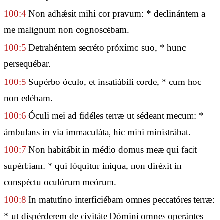
100:4
Non adhǽsit mihi cor pravum: * declinántem a
me malígnum non cognoscébam.
100:5
Detrahéntem secréto próximo suo, * hunc
persequébar.
100:5
Supérbo óculo, et insatiábili corde, * cum hoc
non edébam.
100:6
Óculi mei ad fidéles terræ ut sédeant mecum: *
ámbulans in via immaculáta, hic mihi ministrábat.
100:7
Non habitábit in médio domus meæ qui facit
supérbiam: * qui lóquitur iníqua, non diréxit in
conspéctu oculórum meórum.
100:8
In matutíno interficiébam omnes peccatóres terræ:
* ut dispérderem de civitáte Dómini omnes operántes