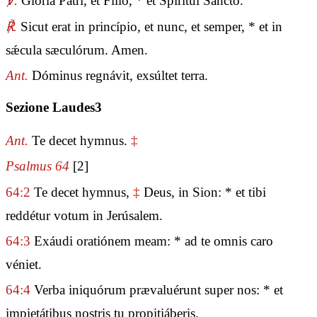
℣.
Glória Patri, et Fílio, * et Spirítui Sancto.
℟.
Sicut erat in princípio, et nunc, et semper, * et in
sǽcula sæculórum. Amen.
Ant.
Dóminus regnávit, exsúltet terra.
Sezione Laudes3
Ant.
Te decet hymnus.
‡
Psalmus 64
[2]
64:2
Te decet hymnus,
‡
Deus, in Sion: * et tibi
reddétur votum in Jerúsalem.
64:3
Exáudi oratiónem meam: * ad te omnis caro
véniet.
64:4
Verba iniquórum prævaluérunt super nos: * et
impietátibus nostris tu propitiáberis.