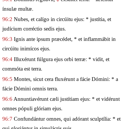
ínsulæ multæ.
96:2
Nubes, et calígo in circúitu ejus: * justítia, et
judícium corréctio sedis ejus.
96:3
Ignis ante ipsum præcédet, * et inflammábit in
circúitu inimícos ejus.
96:4
Illuxérunt fúlgura ejus orbi terræ: * vidit, et
commóta est terra.
96:5
Montes, sicut cera fluxérunt a fácie Dómini: * a
fácie Dómini omnis terra.
96:6
Annuntiavérunt cæli justítiam ejus: * et vidérunt
omnes pópuli glóriam ejus.
96:7
Confundántur omnes, qui adórant sculptília: * et
qui gloriántur in simulácris suis.