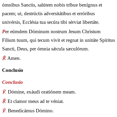
ómnibus Sanctis, salútem nobis tríbue benígnus et
pacem; ut, destrúctis adversitátibus et erróribus
univérsis, Ecclésia tua secúra tibi sérviat libertáte.
P
er eúmdem Dóminum nostrum Jesum Christum
Fílium tuum, qui tecum vivit et regnat in unitáte Spíritus
Sancti, Deus, per ómnia sǽcula sæculórum.
℟.
Amen.
Conclusio
Conclusio
℣.
Dómine, exáudi oratiónem meam.
℟.
Et clamor meus ad te véniat.
℣.
Benedicámus Dómino.