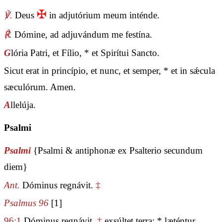
✠
℣.
Deus
in adjutórium meum inténde.
℟.
Dómine, ad adjuvándum me festína.
G
lória Patri, et Fílio, * et Spirítui Sancto.
Sicut erat in princípio, et nunc, et semper, * et in sǽcula
sæculórum. Amen.
A
llelúja.
Psalmi
Psalmi
{Psalmi & antiphonæ ex Psalterio secundum
diem}
Ant.
Dóminus regnávit.
‡
Psalmus 96
[1]
96:1
Dóminus regnávit,
‡
exsúltet terra: * læténtur