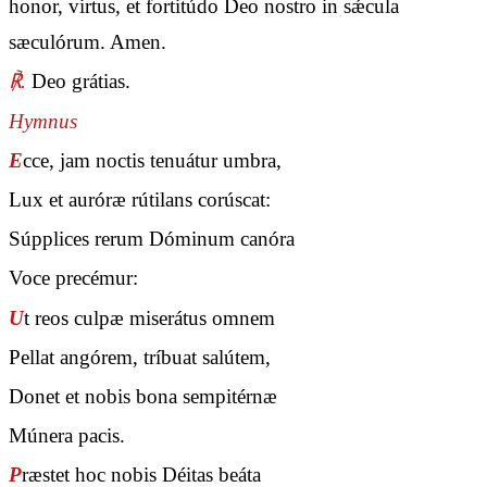
honor, virtus, et fortitúdo Deo nostro in sǽcula
sæculórum. Amen.
℟.
Deo grátias.
Hymnus
E
cce, jam noctis tenuátur umbra,
Lux et auróræ rútilans corúscat:
Súpplices rerum Dóminum canóra
Voce precémur:
U
t reos culpæ miserátus omnem
Pellat angórem, tríbuat salútem,
Donet et nobis bona sempitérnæ
Múnera pacis.
P
ræstet hoc nobis Déitas beáta