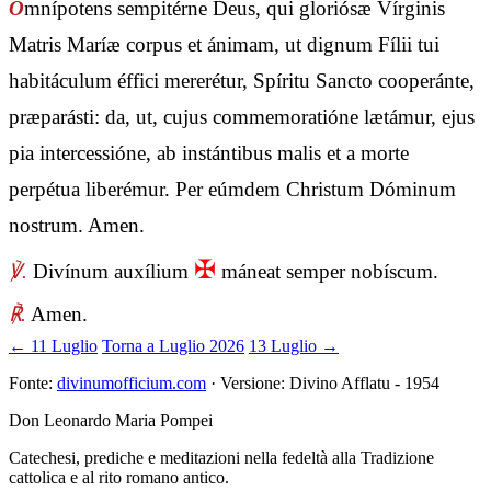
O
mnípotens sempitérne Deus, qui gloriósæ Vírginis
Matris Maríæ corpus et ánimam, ut dignum Fílii tui
habitáculum éffici mererétur, Spíritu Sancto cooperánte,
præparásti: da, ut, cujus commemoratióne lætámur, ejus
pia intercessióne, ab instántibus malis et a morte
perpétua liberémur. Per eúmdem Christum Dóminum
nostrum. Amen.
✠
℣.
Divínum auxílium
máneat semper nobíscum.
℟.
Amen.
← 11 Luglio
Torna a Luglio 2026
13 Luglio →
Fonte:
divinumofficium.com
· Versione: Divino Afflatu - 1954
Don Leonardo Maria Pompei
Catechesi, prediche e meditazioni nella fedeltà alla Tradizione
cattolica e al rito romano antico.