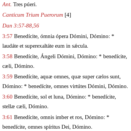
Ant.
Tres púeri.
Canticum Trium Puerorum
[4]
Dan 3:57-88,56
3:57
Benedícite, ómnia ópera Dómini, Dómino: *
laudáte et superexaltáte eum in sǽcula.
3:58
Benedícite, Ángeli Dómini, Dómino: * benedícite,
cæli, Dómino.
3:59
Benedícite, aquæ omnes, quæ super cælos sunt,
Dómino: * benedícite, omnes virtútes Dómini, Dómino.
3:60
Benedícite, sol et luna, Dómino: * benedícite,
stellæ cæli, Dómino.
3:61
Benedícite, omnis imber et ros, Dómino: *
benedícite, omnes spíritus Dei, Dómino.