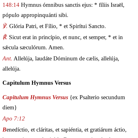
148:14
Hymnus ómnibus sanctis ejus: * fíliis Israël,
pópulo appropinquánti sibi.
℣.
Glória Patri, et Fílio, * et Spirítui Sancto.
℟.
Sicut erat in princípio, et nunc, et semper, * et in
sǽcula sæculórum. Amen.
Ant.
Allelúja, laudáte Dóminum de cælis, allelúja,
allelúja.
Capitulum Hymnus Versus
Capitulum Hymnus Versus
{ex Psalterio secundum
diem}
Apo 7:12
B
enedíctio, et cláritas, et sapiéntia, et gratiárum áctio,