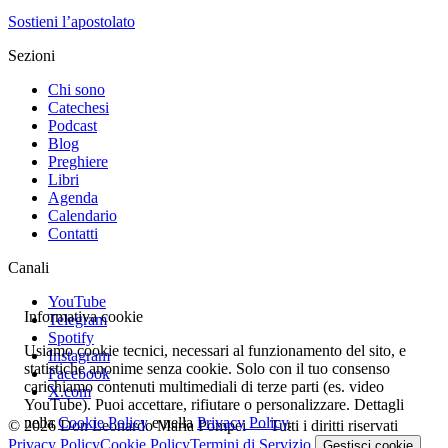
Sostieni l’apostolato
Sezioni
Chi sono
Catechesi
Podcast
Blog
Preghiere
Libri
Agenda
Calendario
Contatti
Canali
YouTube
Informativa cookie
Telegram
Spotify
Usiamo cookie tecnici, necessari al funzionamento del sito, e
Instagram
statistiche anonime senza cookie. Solo con il tuo consenso
Facebook
carichiamo contenuti multimediali di terze parti (es. video
X.com
YouTube). Puoi accettare, rifiutare o personalizzare. Dettagli
nella
Cookie Policy
e nella
Privacy Policy
.
© 2026 Don Leonardo Maria Pompei — Tutti i diritti riservati
Privacy Policy
Cookie Policy
Termini di Servizio
Gestisci cookie