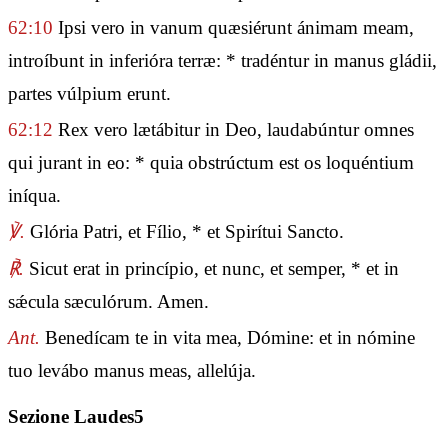
62:10
Ipsi vero in vanum quæsiérunt ánimam meam,
introíbunt in inferióra terræ: * tradéntur in manus gládii,
partes vúlpium erunt.
62:12
Rex vero lætábitur in Deo, laudabúntur omnes
qui jurant in eo: * quia obstrúctum est os loquéntium
iníqua.
℣.
Glória Patri, et Fílio, * et Spirítui Sancto.
℟.
Sicut erat in princípio, et nunc, et semper, * et in
sǽcula sæculórum. Amen.
Ant.
Benedícam te in vita mea, Dómine: et in nómine
tuo levábo manus meas, allelúja.
Sezione Laudes5