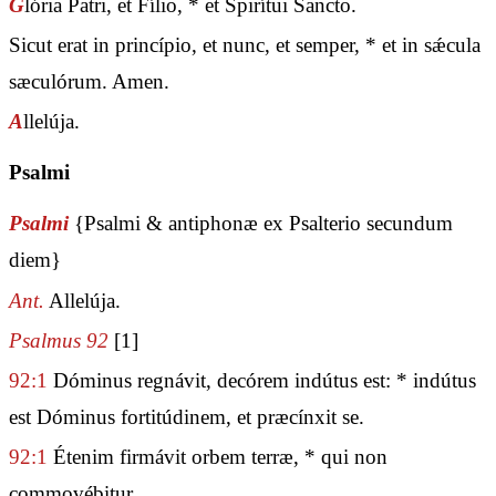
G
lória Patri, et Fílio, * et Spirítui Sancto.
Sicut erat in princípio, et nunc, et semper, * et in sǽcula
sæculórum. Amen.
A
llelúja.
Psalmi
Psalmi
{Psalmi & antiphonæ ex Psalterio secundum
diem}
Ant.
Allelúja.
Psalmus 92
[1]
92:1
Dóminus regnávit, decórem indútus est: * indútus
est Dóminus fortitúdinem, et præcínxit se.
92:1
Étenim firmávit orbem terræ, * qui non
commovébitur.