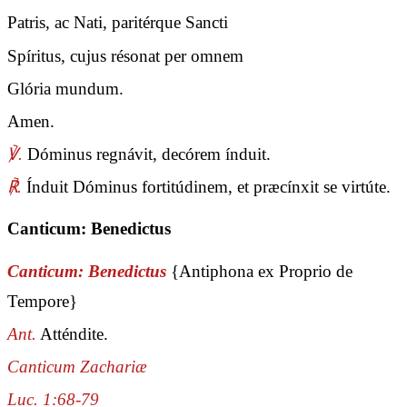
Patris, ac Nati, paritérque Sancti
Spíritus, cujus résonat per omnem
Glória mundum.
Amen.
℣.
Dóminus regnávit, decórem índuit.
℟.
Índuit Dóminus fortitúdinem, et præcínxit se virtúte.
Canticum: Benedictus
Canticum: Benedictus
{Antiphona ex Proprio de
Tempore}
Ant.
Atténdite.
Canticum Zachariæ
Luc. 1:68-79