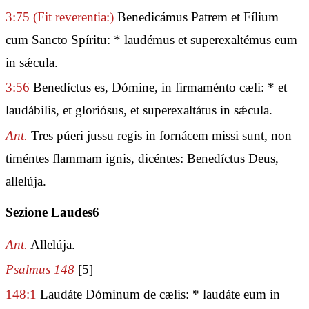
3:75
(Fit reverentia:)
Benedicámus Patrem et Fílium
cum Sancto Spíritu: * laudémus et superexaltémus eum
in sǽcula.
3:56
Benedíctus es, Dómine, in firmaménto cæli: * et
laudábilis, et gloriósus, et superexaltátus in sǽcula.
Ant.
Tres púeri jussu regis in fornácem missi sunt, non
timéntes flammam ignis, dicéntes: Benedíctus Deus,
allelúja.
Sezione Laudes6
Ant.
Allelúja.
Psalmus 148
[5]
148:1
Laudáte Dóminum de cælis: * laudáte eum in