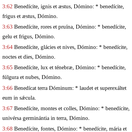
3:62
Benedícite, ignis et æstus, Dómino: * benedícite,
frigus et æstus, Dómino.
3:63
Benedícite, rores et pruína, Dómino: * benedícite,
gelu et frigus, Dómino.
3:64
Benedícite, glácies et nives, Dómino: * benedícite,
noctes et dies, Dómino.
3:65
Benedícite, lux et ténebræ, Dómino: * benedícite,
fúlgura et nubes, Dómino.
3:66
Benedícat terra Dóminum: * laudet et superexáltet
eum in sǽcula.
3:67
Benedícite, montes et colles, Dómino: * benedícite,
univérsa germinántia in terra, Dómino.
3:68
Benedícite, fontes, Dómino: * benedícite, mária et