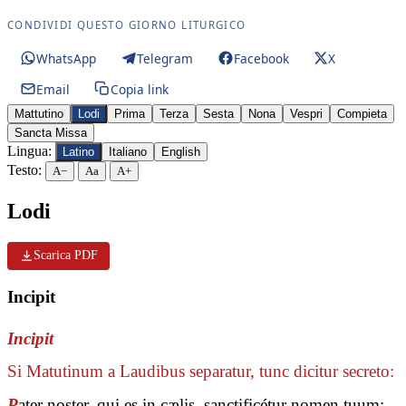
CONDIVIDI QUESTO GIORNO LITURGICO
WhatsApp
Telegram
Facebook
X
Email
Copia link
Mattutino
Lodi
Prima
Terza
Sesta
Nona
Vespri
Compieta
Sancta Missa
Lingua:
Latino
Italiano
English
Testo:
A−
Aa
A+
Lodi
Scarica PDF
Incipit
Incipit
Si Matutinum a Laudibus separatur, tunc dicitur secreto:
P
ater noster, qui es in cælis, sanctificétur nomen tuum: