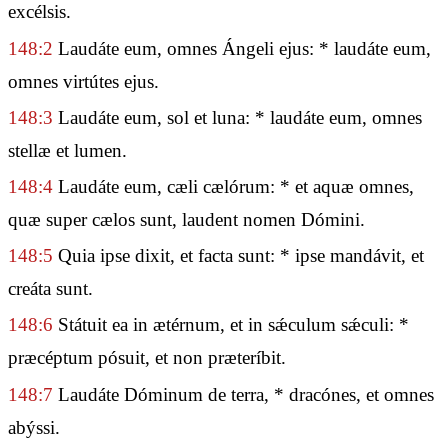
excélsis.
148:2
Laudáte eum, omnes Ángeli ejus: * laudáte eum,
omnes virtútes ejus.
148:3
Laudáte eum, sol et luna: * laudáte eum, omnes
stellæ et lumen.
148:4
Laudáte eum, cæli cælórum: * et aquæ omnes,
quæ super cælos sunt, laudent nomen Dómini.
148:5
Quia ipse dixit, et facta sunt: * ipse mandávit, et
creáta sunt.
148:6
Státuit ea in ætérnum, et in sǽculum sǽculi: *
præcéptum pósuit, et non præteríbit.
148:7
Laudáte Dóminum de terra, * dracónes, et omnes
abýssi.