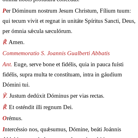
P
er Dóminum nostrum Jesum Christum, Fílium tuum:
qui tecum vivit et regnat in unitáte Spíritus Sancti, Deus,
per ómnia sǽcula sæculórum.
℟.
Amen.
Commemoratio S. Joannis Gualberti Abbatis
Ant.
Euge, serve bone et fidélis, quia in pauca fuísti
fidélis, supra multa te constítuam, intra in gáudium
Dómini tui.
℣.
Justum dedúxit Dóminus per vias rectas.
℟.
Et osténdit illi regnum Dei.
O
rémus.
I
ntercéssio nos, quǽsumus, Dómine, beáti Joánnis