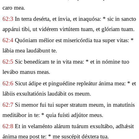
caro mea.
62:3
In terra desérta, et ínvia, et inaquósa: * sic in sancto
appárui tibi, ut vidérem virtútem tuam, et glóriam tuam.
62:4
Quóniam mélior est misericórdia tua super vitas: *
lábia mea laudábunt te.
62:5
Sic benedícam te in vita mea: * et in nómine tuo
levábo manus meas.
62:6
Sicut ádipe et pinguédine repleátur ánima mea: * et
lábiis exsultatiónis laudábit os meum.
62:7
Si memor fui tui super stratum meum, in matutínis
meditábor in te: * quia fuísti adjútor meus.
62:8
Et in velaménto alárum tuárum exsultábo, adhǽsit
ánima mea post te: * me suscépit déxtera tua.