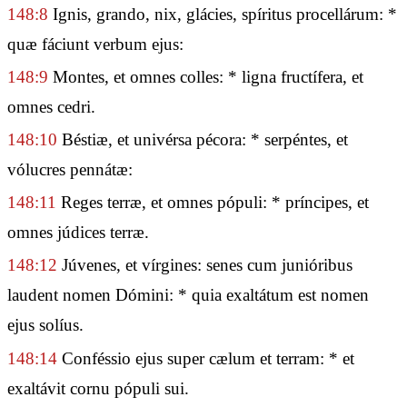
148:8
Ignis, grando, nix, glácies, spíritus procellárum: *
quæ fáciunt verbum ejus:
148:9
Montes, et omnes colles: * ligna fructífera, et
omnes cedri.
148:10
Béstiæ, et univérsa pécora: * serpéntes, et
vólucres pennátæ:
148:11
Reges terræ, et omnes pópuli: * príncipes, et
omnes júdices terræ.
148:12
Júvenes, et vírgines: senes cum junióribus
laudent nomen Dómini: * quia exaltátum est nomen
ejus solíus.
148:14
Conféssio ejus super cælum et terram: * et
exaltávit cornu pópuli sui.