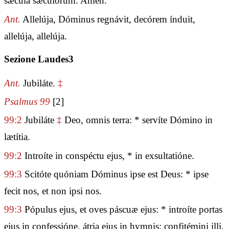
sǽcula sæculórum. Amen.
Ant.
Allelúja, Dóminus regnávit, decórem índuit,
allelúja, allelúja.
Sezione Laudes3
Ant.
Jubiláte.
‡
Psalmus 99
[2]
99:2
Jubiláte
‡
Deo, omnis terra: * servíte Dómino in
lætítia.
99:2
Introíte in conspéctu ejus, * in exsultatióne.
99:3
Scitóte quóniam Dóminus ipse est Deus: * ipse
fecit nos, et non ipsi nos.
99:3
Pópulus ejus, et oves páscuæ ejus: * introíte portas
ejus in confessióne, átria ejus in hymnis: confitémini illi.