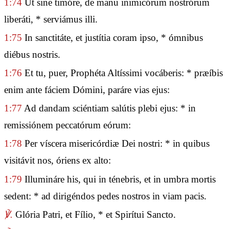
1:74
Ut sine timóre, de manu inimicórum nostrórum
liberáti, * serviámus illi.
1:75
In sanctitáte, et justítia coram ipso, * ómnibus
diébus nostris.
1:76
Et tu, puer, Prophéta Altíssimi vocáberis: * præíbis
enim ante fáciem Dómini, paráre vias ejus:
1:77
Ad dandam sciéntiam salútis plebi ejus: * in
remissiónem peccatórum eórum:
1:78
Per víscera misericórdiæ Dei nostri: * in quibus
visitávit nos, óriens ex alto:
1:79
Illumináre his, qui in ténebris, et in umbra mortis
sedent: * ad dirigéndos pedes nostros in viam pacis.
℣.
Glória Patri, et Fílio, * et Spirítui Sancto.