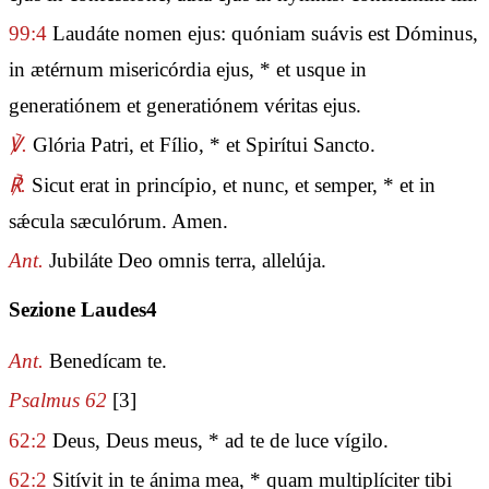
99:4
Laudáte nomen ejus: quóniam suávis est Dóminus,
in ætérnum misericórdia ejus, * et usque in
generatiónem et generatiónem véritas ejus.
℣.
Glória Patri, et Fílio, * et Spirítui Sancto.
℟.
Sicut erat in princípio, et nunc, et semper, * et in
sǽcula sæculórum. Amen.
Ant.
Jubiláte Deo omnis terra, allelúja.
Sezione Laudes4
Ant.
Benedícam te.
Psalmus 62
[3]
62:2
Deus, Deus meus, * ad te de luce vígilo.
62:2
Sitívit in te ánima mea, * quam multiplíciter tibi