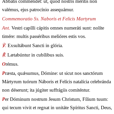
Abbátis comméndet: ut, quod nostris méritis non
valémus, ejus patrocínio assequámur.
Commemoratio Ss. Naboris et Felicis Martyrum
Ant.
Vestri capílli cápitis omnes numeráti sunt: nolíte
timére: multis passéribus melióres estis vos.
℣.
Exsultábunt Sancti in glória.
℟.
Lætabúntur in cubílibus suis.
O
rémus.
P
ræsta, quǽsumus, Dómine: ut sicut nos sanctórum
Mártyrum tuórum Náboris et Felícis natalícia celebránda
non déserunt; ita júgiter suffrágiis comiténtur.
P
er Dóminum nostrum Jesum Christum, Fílium tuum:
qui tecum vivit et regnat in unitáte Spíritus Sancti, Deus,