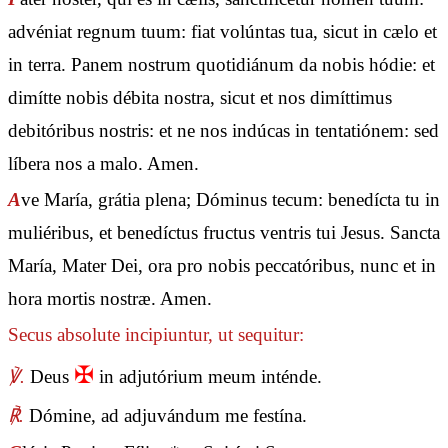
advéniat regnum tuum: fiat volúntas tua, sicut in cælo et
in terra. Panem nostrum quotidiánum da nobis hódie: et
dimítte nobis débita nostra, sicut et nos dimíttimus
debitóribus nostris: et ne nos indúcas in tentatiónem: sed
líbera nos a malo. Amen.
A
ve María, grátia plena; Dóminus tecum: benedícta tu in
muliéribus, et benedíctus fructus ventris tui Jesus. Sancta
María, Mater Dei, ora pro nobis peccatóribus, nunc et in
hora mortis nostræ. Amen.
Secus absolute incipiuntur, ut sequitur:
✠
℣.
Deus
in adjutórium meum inténde.
℟.
Dómine, ad adjuvándum me festína.