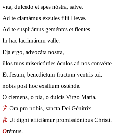
vita, dulcédo et spes nóstra, salve.
Ad te clamámus éxsules fílii Hevæ.
Ad te suspirámus geméntes et flentes
In hac lacrimárum valle.
Eja ergo, advocáta nostra,
illos tuos misericórdes óculos ad nos convérte.
Et Jesum, benedíctum fructum ventris tui,
nobis post hoc exsílium osténde.
O clemens, o pia, o dulcis Virgo María.
℣.
Ora pro nobis, sancta Dei Génitrix.
℟.
Ut digni efficiámur promissiónibus Christi.
O
rémus.