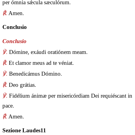
per ómnia sǽcula sæculórum.
℟.
Amen.
Conclusio
Conclusio
℣.
Dómine, exáudi oratiónem meam.
℟.
Et clamor meus ad te véniat.
℣.
Benedicámus Dómino.
℟.
Deo grátias.
℣.
Fidélium ánimæ per misericórdiam Dei requiéscant in
pace.
℟.
Amen.
Sezione Laudes11