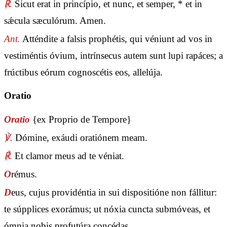
℟.
Sicut erat in princípio, et nunc, et semper, * et in
sǽcula sæculórum. Amen.
Ant.
Atténdite a falsis prophétis, qui véniunt ad vos in
vestiméntis óvium, intrínsecus autem sunt lupi rapáces; a
frúctibus eórum cognoscétis eos, allelúja.
Oratio
Oratio
{ex Proprio de Tempore}
℣.
Dómine, exáudi oratiónem meam.
℟.
Et clamor meus ad te véniat.
O
rémus.
D
eus, cujus providéntia in sui dispositióne non fállitur:
te súpplices exorámus; ut nóxia cuncta submóveas, et
ómnia nobis profutúra concédas.