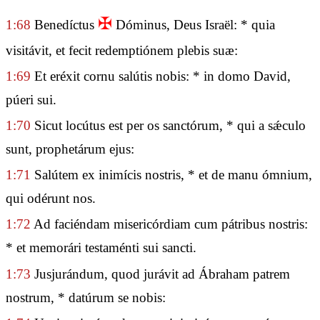
✠
1:68
Benedíctus
Dóminus, Deus Israël: * quia
visitávit, et fecit redemptiónem plebis suæ:
1:69
Et eréxit cornu salútis nobis: * in domo David,
púeri sui.
1:70
Sicut locútus est per os sanctórum, * qui a sǽculo
sunt, prophetárum ejus:
1:71
Salútem ex inimícis nostris, * et de manu ómnium,
qui odérunt nos.
1:72
Ad faciéndam misericórdiam cum pátribus nostris:
* et memorári testaménti sui sancti.
1:73
Jusjurándum, quod jurávit ad Ábraham patrem
nostrum, * datúrum se nobis: