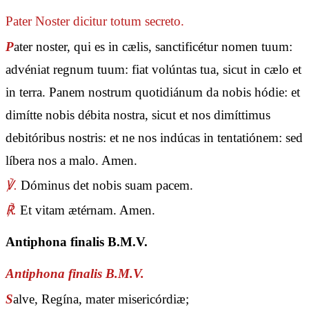
Pater Noster
dicitur totum secreto.
P
ater noster, qui es in cælis, sanctificétur nomen tuum:
advéniat regnum tuum: fiat volúntas tua, sicut in cælo et
in terra. Panem nostrum quotidiánum da nobis hódie: et
dimítte nobis débita nostra, sicut et nos dimíttimus
debitóribus nostris: et ne nos indúcas in tentatiónem: sed
líbera nos a malo. Amen.
℣.
Dóminus det nobis suam pacem.
℟.
Et vitam ætérnam. Amen.
Antiphona finalis B.M.V.
Antiphona finalis B.M.V.
S
alve, Regína, mater misericórdiæ;