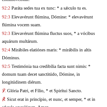
92:2
Paráta sedes tua ex tunc: * a sǽculo tu es.
92:3
Elevavérunt flúmina, Dómine: * elevavérunt
flúmina vocem suam.
92:3
Elevavérunt flúmina fluctus suos, * a vócibus
aquárum multárum.
92:4
Mirábiles elatiónes maris: * mirábilis in altis
Dóminus.
92:5
Testimónia tua credibília facta sunt nimis: *
domum tuam decet sanctitúdo, Dómine, in
longitúdinem diérum.
℣.
Glória Patri, et Fílio, * et Spirítui Sancto.
℟.
Sicut erat in princípio, et nunc, et semper, * et in