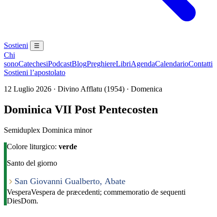
Sostieni
☰
Chi
sono
Catechesi
Podcast
Blog
Preghiere
Libri
Agenda
Calendario
Contatti
Sostieni l’apostolato
12 Luglio 2026 · Divino Afflatu (1954) · Domenica
Dominica VII Post Pentecosten
Semiduplex Dominica minor
Colore liturgico:
verde
Santo del giorno
San Giovanni Gualberto, Abate
Vespera
Vespera de præcedenti; commemoratio de sequenti
Dies
Dom.