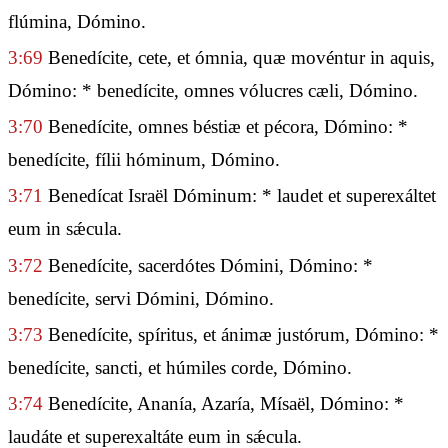
flúmina, Dómino.
3:69
Benedícite, cete, et ómnia, quæ movéntur in aquis,
Dómino: * benedícite, omnes vólucres cæli, Dómino.
3:70
Benedícite, omnes béstiæ et pécora, Dómino: *
benedícite, fílii hóminum, Dómino.
3:71
Benedícat Israël Dóminum: * laudet et superexáltet
eum in sǽcula.
3:72
Benedícite, sacerdótes Dómini, Dómino: *
benedícite, servi Dómini, Dómino.
3:73
Benedícite, spíritus, et ánimæ justórum, Dómino: *
benedícite, sancti, et húmiles corde, Dómino.
3:74
Benedícite, Ananía, Azaría, Mísaël, Dómino: *
laudáte et superexaltáte eum in sǽcula.