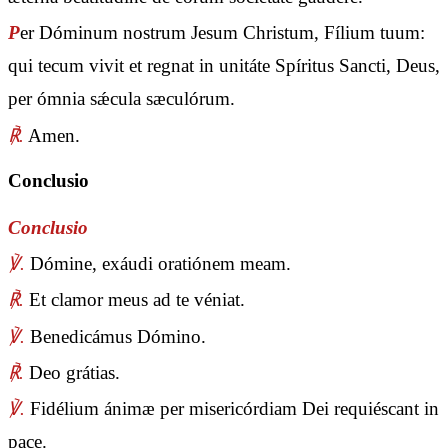
P
er Dóminum nostrum Jesum Christum, Fílium tuum:
qui tecum vivit et regnat in unitáte Spíritus Sancti, Deus,
per ómnia sǽcula sæculórum.
℟.
Amen.
Conclusio
Conclusio
℣.
Dómine, exáudi oratiónem meam.
℟.
Et clamor meus ad te véniat.
℣.
Benedicámus Dómino.
℟.
Deo grátias.
℣.
Fidélium ánimæ per misericórdiam Dei requiéscant in
pace.