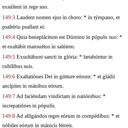
exsúltent in rege suo.
149:3
Laudent nomen ejus in choro: * in týmpano, et
psaltério psallant ei:
149:4
Quia beneplácitum est Dómino in pópulo suo: *
et exaltábit mansuétos in salútem.
149:5
Exsultábunt sancti in glória: * lætabúntur in
cubílibus suis.
149:6
Exaltatiónes Dei in gútture eórum: * et gládii
ancípites in mánibus eórum.
149:7
Ad faciéndam vindíctam in natiónibus: *
increpatiónes in pópulis.
149:8
Ad alligándos reges eórum in compédibus: * et
nóbiles eórum in mánicis férreis.