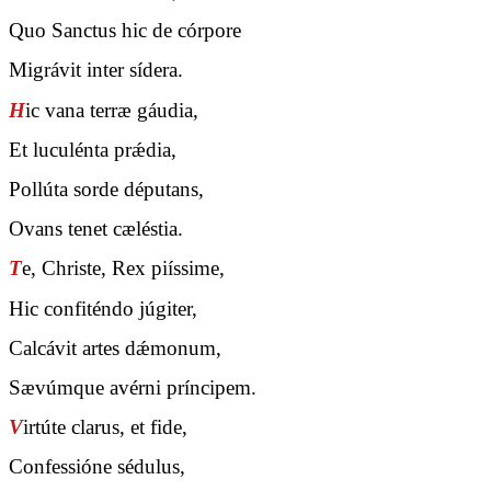
Quo Sanctus hic de córpore
Migrávit inter sídera.
H
ic vana terræ gáudia,
Et luculénta prǽdia,
Pollúta sorde députans,
Ovans tenet cæléstia.
T
e, Christe, Rex piíssime,
Hic confiténdo júgiter,
Calcávit artes dǽmonum,
Sævúmque avérni príncipem.
V
irtúte clarus, et fide,
Confessióne sédulus,