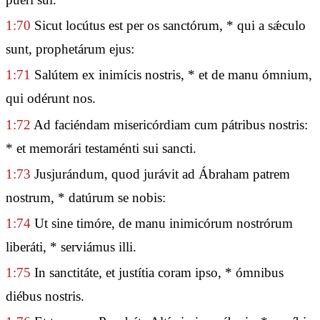
1:70
Sicut locútus est per os sanctórum, * qui a sǽculo
sunt, prophetárum ejus:
1:71
Salútem ex inimícis nostris, * et de manu ómnium,
qui odérunt nos.
1:72
Ad faciéndam misericórdiam cum pátribus nostris:
* et memorári testaménti sui sancti.
1:73
Jusjurándum, quod jurávit ad Ábraham patrem
nostrum, * datúrum se nobis:
1:74
Ut sine timóre, de manu inimicórum nostrórum
liberáti, * serviámus illi.
1:75
In sanctitáte, et justítia coram ipso, * ómnibus
diébus nostris.