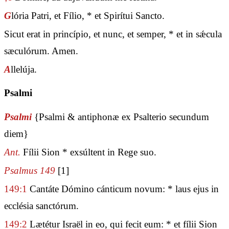
G
lória Patri, et Fílio, * et Spirítui Sancto.
Sicut erat in princípio, et nunc, et semper, * et in sǽcula
sæculórum. Amen.
A
llelúja.
Psalmi
Psalmi
{Psalmi & antiphonæ ex Psalterio secundum
diem}
Ant.
Fílii Sion * exsúltent in Rege suo.
Psalmus 149
[1]
149:1
Cantáte Dómino cánticum novum: * laus ejus in
ecclésia sanctórum.
149:2
Lætétur Israël in eo, qui fecit eum: * et fílii Sion