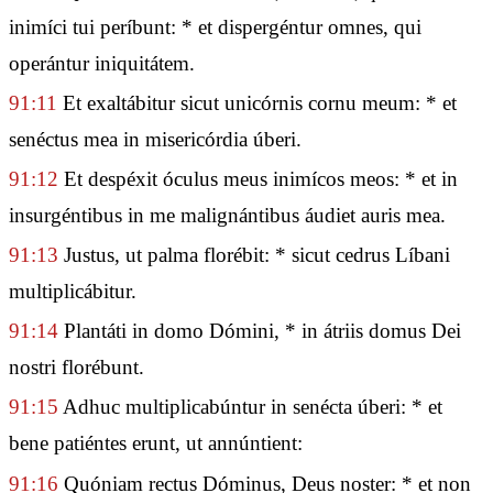
inimíci tui períbunt: * et dispergéntur omnes, qui
operántur iniquitátem.
91:11
Et exaltábitur sicut unicórnis cornu meum: * et
senéctus mea in misericórdia úberi.
91:12
Et despéxit óculus meus inimícos meos: * et in
insurgéntibus in me malignántibus áudiet auris mea.
91:13
Justus, ut palma florébit: * sicut cedrus Líbani
multiplicábitur.
91:14
Plantáti in domo Dómini, * in átriis domus Dei
nostri florébunt.
91:15
Adhuc multiplicabúntur in senécta úberi: * et
bene patiéntes erunt, ut annúntient:
91:16
Quóniam rectus Dóminus, Deus noster: * et non