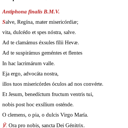
Antiphona finalis B.M.V.
S
alve, Regína, mater misericórdiæ;
vita, dulcédo et spes nóstra, salve.
Ad te clamámus éxsules fílii Hevæ.
Ad te suspirámus geméntes et flentes
In hac lacrimárum valle.
Eja ergo, advocáta nostra,
illos tuos misericórdes óculos ad nos convérte.
Et Jesum, benedíctum fructum ventris tui,
nobis post hoc exsílium osténde.
O clemens, o pia, o dulcis Virgo María.
℣.
Ora pro nobis, sancta Dei Génitrix.