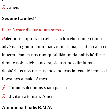
℟.
Amen.
Sezione Laudes11
Pater Noster
dicitur totum secreto.
P
ater noster, qui es in cælis, sanctificétur nomen tuum:
advéniat regnum tuum: fiat volúntas tua, sicut in cælo et
in terra. Panem nostrum quotidiánum da nobis hódie: et
dimítte nobis débita nostra, sicut et nos dimíttimus
debitóribus nostris: et ne nos indúcas in tentatiónem: sed
líbera nos a malo. Amen.
℣.
Dóminus det nobis suam pacem.
℟.
Et vitam ætérnam. Amen.
Antiphona finalis B.M.V.