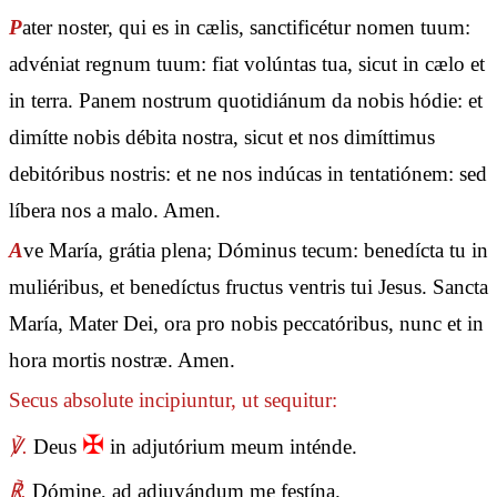
P
ater noster, qui es in cælis, sanctificétur nomen tuum:
advéniat regnum tuum: fiat volúntas tua, sicut in cælo et
in terra. Panem nostrum quotidiánum da nobis hódie: et
dimítte nobis débita nostra, sicut et nos dimíttimus
debitóribus nostris: et ne nos indúcas in tentatiónem: sed
líbera nos a malo. Amen.
A
ve María, grátia plena; Dóminus tecum: benedícta tu in
muliéribus, et benedíctus fructus ventris tui Jesus. Sancta
María, Mater Dei, ora pro nobis peccatóribus, nunc et in
hora mortis nostræ. Amen.
Secus absolute incipiuntur, ut sequitur:
✠
℣.
Deus
in adjutórium meum inténde.
℟.
Dómine, ad adjuvándum me festína.