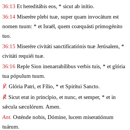
36:13
Et hereditábis eos, * sicut ab inítio.
36:14
Miserére plebi tuæ, super quam invocátum est
nomen tuum: * et Israël, quem coæquásti primogénito
tuo.
36:15
Miserére civitáti sanctificatiónis tuæ Jerúsalem, *
civitáti requiéi tuæ.
36:16
Reple Sion inenarrabílibus verbis tuis, * et glória
tua pópulum tuum.
℣.
Glória Patri, et Fílio, * et Spirítui Sancto.
℟.
Sicut erat in princípio, et nunc, et semper, * et in
sǽcula sæculórum. Amen.
Ant.
Osténde nobis, Dómine, lucem miseratiónum
tuárum.