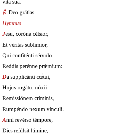
vita sua.
℟.
Deo grátias.
Hymnus
J
esu, coróna célsior,
Et véritas sublímior,
Qui confiténti sérvulo
Reddis perénne prǽmium:
D
a supplicánti cœ́tui,
Hujus rogátu, nóxii
Remissiónem críminis,
Rumpéndo nexum vínculi.
A
nni revérso témpore,
Dies refúlsit lúmine,