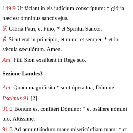
149:9
Ut fáciant in eis judícium conscríptum: * glória
hæc est ómnibus sanctis ejus.
℣.
Glória Patri, et Fílio, * et Spirítui Sancto.
℟.
Sicut erat in princípio, et nunc, et semper, * et in
sǽcula sæculórum. Amen.
Ant.
Fílii Sion exsúltent in Rege suo.
Sezione Laudes3
Ant.
Quam magnificáta * sunt ópera tua, Dómine.
Psalmus 91
[2]
91:2
Bonum est confitéri Dómino: * et psállere nómini
tuo, Altíssime.
91:3
Ad annuntiándum mane misericórdiam tuam: * et