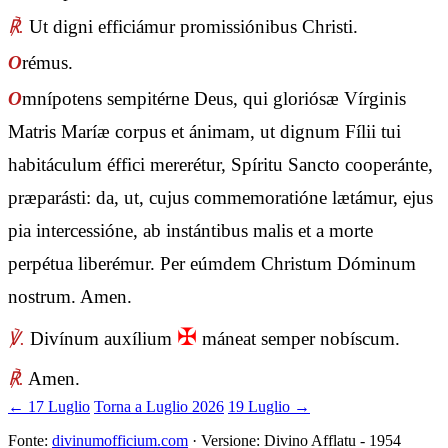
℟.
Ut digni efficiámur promissiónibus Christi.
O
rémus.
O
mnípotens sempitérne Deus, qui gloriósæ Vírginis
Matris Maríæ corpus et ánimam, ut dignum Fílii tui
habitáculum éffici mererétur, Spíritu Sancto cooperánte,
præparásti: da, ut, cujus commemoratióne lætámur, ejus
pia intercessióne, ab instántibus malis et a morte
perpétua liberémur. Per eúmdem Christum Dóminum
nostrum. Amen.
✠
℣.
Divínum auxílium
máneat semper nobíscum.
℟.
Amen.
← 17 Luglio
Torna a Luglio 2026
19 Luglio →
Fonte:
divinumofficium.com
· Versione: Divino Afflatu - 1954