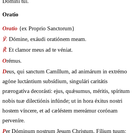
Dómini tui.
Oratio
Oratio
{ex Proprio Sanctorum}
℣.
Dómine, exáudi oratiónem meam.
℟.
Et clamor meus ad te véniat.
O
rémus.
D
eus, qui sanctum Camíllum, ad animárum in extrémo
agóne luctántium subsídium, singulári caritátis
prærogatíva decorásti: ejus, quǽsumus, méritis, spíritum
nobis tuæ dilectiónis infúnde; ut in hora éxitus nostri
hostem víncere, et ad cæléstem mereámur corónam
perveníre.
P
er Dóminum nostrum Jesum Christum, Fílium tuum: