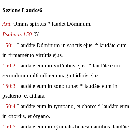
Sezione Laudes6
Ant.
Omnis spíritus * laudet Dóminum.
Psalmus 150
[5]
150:1
Laudáte Dóminum in sanctis ejus: * laudáte eum
in firmaménto virtútis ejus.
150:2
Laudáte eum in virtútibus ejus: * laudáte eum
secúndum multitúdinem magnitúdinis ejus.
150:3
Laudáte eum in sono tubæ: * laudáte eum in
psaltério, et cíthara.
150:4
Laudáte eum in týmpano, et choro: * laudáte eum
in chordis, et órgano.
150:5
Laudáte eum in cýmbalis benesonántibus: laudáte