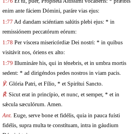
1:76
Et tu, puer, Prophéta Altíssimi vocáberis: * præíbis
enim ante fáciem Dómini, paráre vias ejus:
1:77
Ad dandam sciéntiam salútis plebi ejus: * in
remissiónem peccatórum eórum:
1:78
Per víscera misericórdiæ Dei nostri: * in quibus
visitávit nos, óriens ex alto:
1:79
Illumináre his, qui in ténebris, et in umbra mortis
sedent: * ad dirigéndos pedes nostros in viam pacis.
℣.
Glória Patri, et Fílio, * et Spirítui Sancto.
℟.
Sicut erat in princípio, et nunc, et semper, * et in
sǽcula sæculórum. Amen.
Ant.
Euge, serve bone et fidélis, quia in pauca fuísti
fidélis, supra multa te constítuam, intra in gáudium