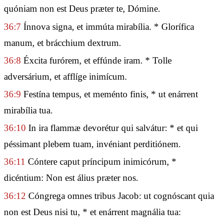
quóniam non est Deus præter te, Dómine.
36:7
Ínnova signa, et immúta mirabília. * Glorífica
manum, et brácchium dextrum.
36:8
Éxcita furórem, et effúnde iram. * Tolle
adversárium, et afflíge inimícum.
36:9
Festína tempus, et meménto finis, * ut enárrent
mirabília tua.
36:10
In ira flammæ devorétur qui salvátur: * et qui
péssimant plebem tuam, invéniant perditiónem.
36:11
Cóntere caput príncipum inimicórum, *
dicéntium: Non est álius præter nos.
36:12
Cóngrega omnes tribus Jacob: ut cognóscant quia
non est Deus nisi tu, * et enárrent magnália tua: