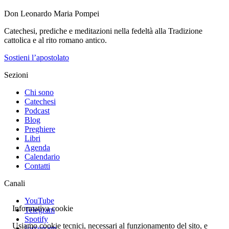
Don Leonardo Maria Pompei
Catechesi, prediche e meditazioni nella fedeltà alla Tradizione
cattolica e al rito romano antico.
Sostieni l’apostolato
Sezioni
Chi sono
Catechesi
Podcast
Blog
Preghiere
Libri
Agenda
Calendario
Contatti
Canali
YouTube
Informativa cookie
Telegram
Spotify
Usiamo cookie tecnici, necessari al funzionamento del sito, e
Instagram