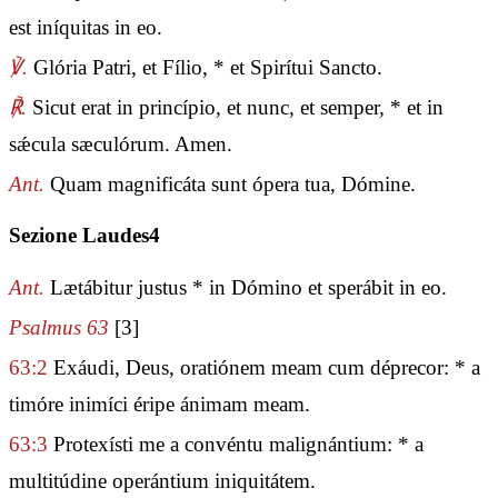
est iníquitas in eo.
℣.
Glória Patri, et Fílio, * et Spirítui Sancto.
℟.
Sicut erat in princípio, et nunc, et semper, * et in
sǽcula sæculórum. Amen.
Ant.
Quam magnificáta sunt ópera tua, Dómine.
Sezione Laudes4
Ant.
Lætábitur justus * in Dómino et sperábit in eo.
Psalmus 63
[3]
63:2
Exáudi, Deus, oratiónem meam cum déprecor: * a
timóre inimíci éripe ánimam meam.
63:3
Protexísti me a convéntu malignántium: * a
multitúdine operántium iniquitátem.