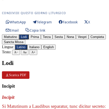
CONDIVIDI QUESTO GIORNO LITURGICO
WhatsApp
Telegram
Facebook
X
Email
Copia link
Mattutino
Lodi
Prima
Terza
Sesta
Nona
Vespri
Compieta
Sancta Missa
Lingua:
Latino
Italiano
English
Testo:
A−
Aa
A+
Lodi
Scarica PDF
Incipit
Incipit
Si Matutinum a Laudibus separatur, tunc dicitur secreto: