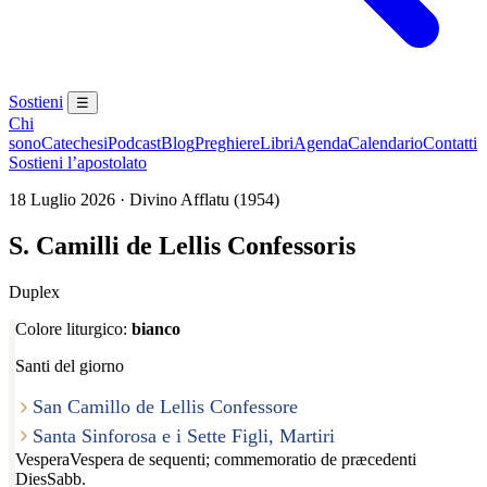
Sostieni
☰
Chi
sono
Catechesi
Podcast
Blog
Preghiere
Libri
Agenda
Calendario
Contatti
Sostieni l’apostolato
18 Luglio 2026 · Divino Afflatu (1954)
S. Camilli de Lellis Confessoris
Duplex
Colore liturgico:
bianco
Santi del giorno
San Camillo de Lellis Confessore
Santa Sinforosa e i Sette Figli, Martiri
Vespera
Vespera de sequenti; commemoratio de præcedenti
Dies
Sabb.