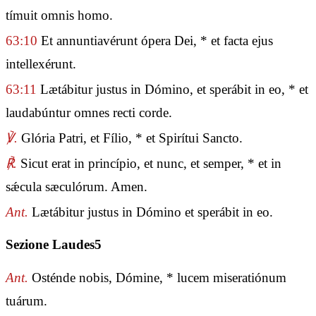
tímuit omnis homo.
63:10
Et annuntiavérunt ópera Dei, * et facta ejus
intellexérunt.
63:11
Lætábitur justus in Dómino, et sperábit in eo, * et
laudabúntur omnes recti corde.
℣.
Glória Patri, et Fílio, * et Spirítui Sancto.
℟.
Sicut erat in princípio, et nunc, et semper, * et in
sǽcula sæculórum. Amen.
Ant.
Lætábitur justus in Dómino et sperábit in eo.
Sezione Laudes5
Ant.
Osténde nobis, Dómine, * lucem miseratiónum
tuárum.