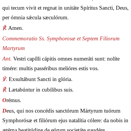
qui tecum vivit et regnat in unitáte Spíritus Sancti, Deus,
per ómnia sǽcula sæculórum.
℟.
Amen.
Commemoratio Ss. Symphorosæ et Septem Filiorum
Martyrum
Ant.
Vestri capílli cápitis omnes numeráti sunt: nolíte
timére: multis passéribus melióres estis vos.
℣.
Exsultábunt Sancti in glória.
℟.
Lætabúntur in cubílibus suis.
O
rémus.
D
eus, qui nos concédis sanctórum Mártyrum tuórum
Symphorósæ et filiórum ejus natalítia cólere: da nobis in
ætérna beatitúdine de eórum societáte gaudére.