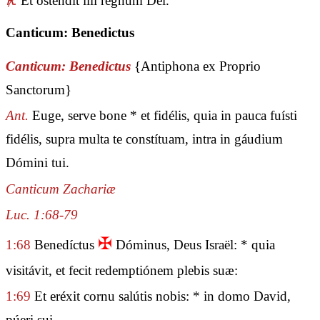
℟.
Et osténdit illi regnum Dei.
Canticum: Benedictus
Canticum: Benedictus
{Antiphona ex Proprio
Sanctorum}
Ant.
Euge, serve bone * et fidélis, quia in pauca fuísti
fidélis, supra multa te constítuam, intra in gáudium
Dómini tui.
Canticum Zachariæ
Luc. 1:68-79
✠
1:68
Benedíctus
Dóminus, Deus Israël: * quia
visitávit, et fecit redemptiónem plebis suæ:
1:69
Et eréxit cornu salútis nobis: * in domo David,
púeri sui.