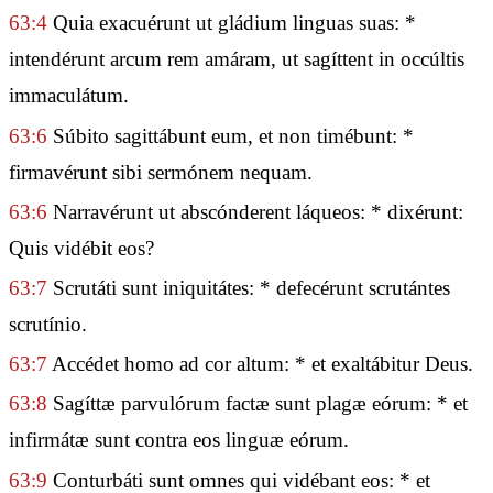
63:4
Quia exacuérunt ut gládium linguas suas: *
intendérunt arcum rem amáram, ut sagíttent in occúltis
immaculátum.
63:6
Súbito sagittábunt eum, et non timébunt: *
firmavérunt sibi sermónem nequam.
63:6
Narravérunt ut abscónderent láqueos: * dixérunt:
Quis vidébit eos?
63:7
Scrutáti sunt iniquitátes: * defecérunt scrutántes
scrutínio.
63:7
Accédet homo ad cor altum: * et exaltábitur Deus.
63:8
Sagíttæ parvulórum factæ sunt plagæ eórum: * et
infirmátæ sunt contra eos linguæ eórum.
63:9
Conturbáti sunt omnes qui vidébant eos: * et