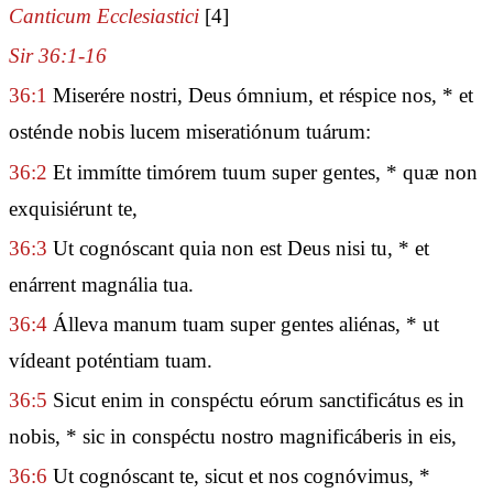
Canticum Ecclesiastici
[4]
Sir 36:1-16
36:1
Miserére nostri, Deus ómnium, et réspice nos, * et
osténde nobis lucem miseratiónum tuárum:
36:2
Et immítte timórem tuum super gentes, * quæ non
exquisiérunt te,
36:3
Ut cognóscant quia non est Deus nisi tu, * et
enárrent magnália tua.
36:4
Álleva manum tuam super gentes aliénas, * ut
vídeant poténtiam tuam.
36:5
Sicut enim in conspéctu eórum sanctificátus es in
nobis, * sic in conspéctu nostro magnificáberis in eis,
36:6
Ut cognóscant te, sicut et nos cognóvimus, *