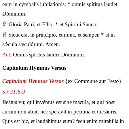
eum in cýmbalis jubilatiónis: * omnis spíritus laudet
Dóminum.
℣.
Glória Patri, et Fílio, * et Spirítui Sancto.
℟.
Sicut erat in princípio, et nunc, et semper, * et in
sǽcula sæculórum. Amen.
Ant.
Omnis spíritus laudet Dóminum.
Capitulum Hymnus Versus
Capitulum Hymnus Versus
{ex Commune aut Festo}
Sir 31:8-9
B
eátus vir, qui invéntus est sine mácula, et qui post
aurum non ábiit, nec sperávit in pecúnia et thesáuris.
Quis est hic, et laudábimus eum? fecit enim mirabília in