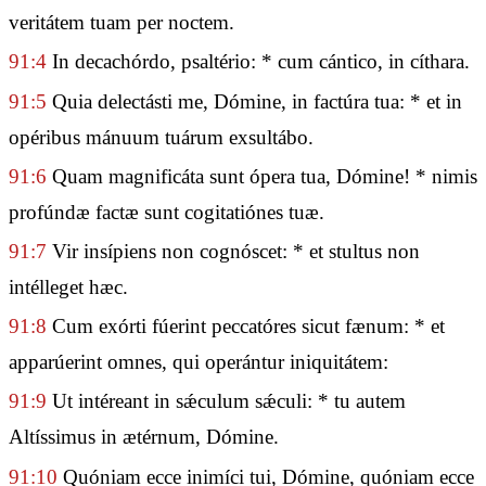
veritátem tuam per noctem.
91:4
In decachórdo, psaltério: * cum cántico, in cíthara.
91:5
Quia delectásti me, Dómine, in factúra tua: * et in
opéribus mánuum tuárum exsultábo.
91:6
Quam magnificáta sunt ópera tua, Dómine! * nimis
profúndæ factæ sunt cogitatiónes tuæ.
91:7
Vir insípiens non cognóscet: * et stultus non
intélleget hæc.
91:8
Cum exórti fúerint peccatóres sicut fænum: * et
apparúerint omnes, qui operántur iniquitátem:
91:9
Ut intéreant in sǽculum sǽculi: * tu autem
Altíssimus in ætérnum, Dómine.
91:10
Quóniam ecce inimíci tui, Dómine, quóniam ecce