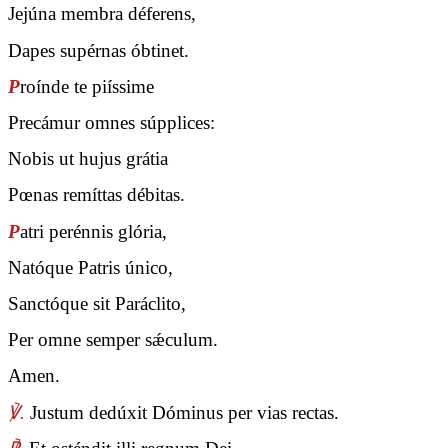
Jejúna membra déferens,
Dapes supérnas óbtinet.
P
roínde te piíssime
Precámur omnes súpplices:
Nobis ut hujus grátia
Pœnas remíttas débitas.
P
atri perénnis glória,
Natóque Patris único,
Sanctóque sit Paráclito,
Per omne semper sǽculum.
Amen.
℣.
Justum dedúxit Dóminus per vias rectas.