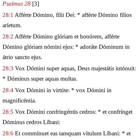
Psalmus 28
[3]
28:1
Afférte Dómino, fílii Dei: * afférte Dómino fílios
aríetum.
28:2
Afférte Dómino glóriam et honórem, afférte
Dómino glóriam nómini ejus: * adoráte Dóminum in
átrio sancto ejus.
28:3
Vox Dómini super aquas, Deus majestátis intónuit:
* Dóminus super aquas multas.
28:4
Vox Dómini in virtúte: * vox Dómini in
magnificéntia.
28:5
Vox Dómini confringéntis cedros: * et confrínget
Dóminus cedros Líbani:
28:6
Et commínuet eas tamquam vítulum Líbani: * et