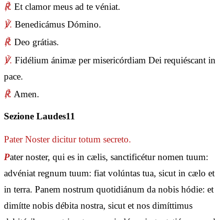
℟.
Et clamor meus ad te véniat.
℣.
Benedicámus Dómino.
℟.
Deo grátias.
℣.
Fidélium ánimæ per misericórdiam Dei requiéscant in
pace.
℟.
Amen.
Sezione Laudes11
Pater Noster
dicitur totum secreto.
P
ater noster, qui es in cælis, sanctificétur nomen tuum:
advéniat regnum tuum: fiat volúntas tua, sicut in cælo et
in terra. Panem nostrum quotidiánum da nobis hódie: et
dimítte nobis débita nostra, sicut et nos dimíttimus