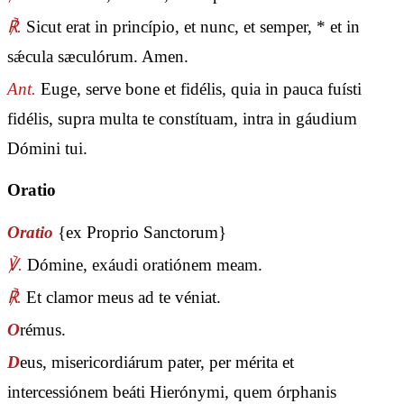
℟.
Sicut erat in princípio, et nunc, et semper, * et in
sǽcula sæculórum. Amen.
Ant.
Euge, serve bone et fidélis, quia in pauca fuísti
fidélis, supra multa te constítuam, intra in gáudium
Dómini tui.
Oratio
Oratio
{ex Proprio Sanctorum}
℣.
Dómine, exáudi oratiónem meam.
℟.
Et clamor meus ad te véniat.
O
rémus.
D
eus, misericordiárum pater, per mérita et
intercessiónem beáti Hierónymi, quem órphanis