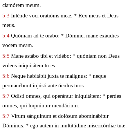
clamórem meum.
5:3
Inténde voci oratiónis meæ, * Rex meus et Deus
meus.
5:4
Quóniam ad te orábo: * Dómine, mane exáudies
vocem meam.
5:5
Mane astábo tibi et vidébo: * quóniam non Deus
volens iniquitátem tu es.
5:6
Neque habitábit juxta te malígnus: * neque
permanébunt injústi ante óculos tuos.
5:7
Odísti omnes, qui operántur iniquitátem: * perdes
omnes, qui loquúntur mendácium.
5:7
Virum sánguinum et dolósum abominábitur
Dóminus: * ego autem in multitúdine misericórdiæ tuæ.