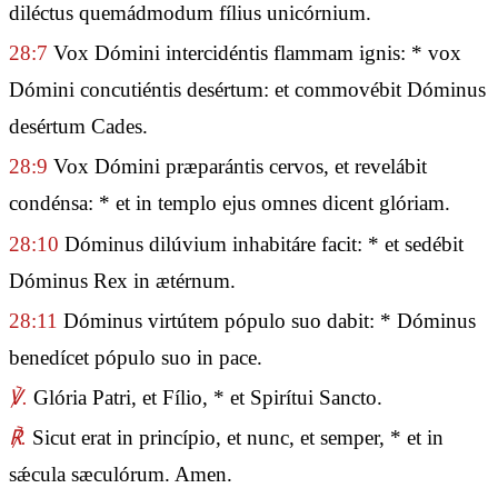
diléctus quemádmodum fílius unicórnium.
28:7
Vox Dómini intercidéntis flammam ignis: * vox
Dómini concutiéntis desértum: et commovébit Dóminus
desértum Cades.
28:9
Vox Dómini præparántis cervos, et revelábit
condénsa: * et in templo ejus omnes dicent glóriam.
28:10
Dóminus dilúvium inhabitáre facit: * et sedébit
Dóminus Rex in ætérnum.
28:11
Dóminus virtútem pópulo suo dabit: * Dóminus
benedícet pópulo suo in pace.
℣.
Glória Patri, et Fílio, * et Spirítui Sancto.
℟.
Sicut erat in princípio, et nunc, et semper, * et in
sǽcula sæculórum. Amen.