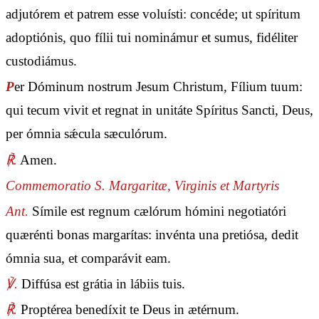
adjutórem et patrem esse voluísti: concéde; ut spíritum
adoptiónis, quo fílii tui nominámur et sumus, fidéliter
custodiámus.
P
er Dóminum nostrum Jesum Christum, Fílium tuum:
qui tecum vivit et regnat in unitáte Spíritus Sancti, Deus,
per ómnia sǽcula sæculórum.
℟.
Amen.
Commemoratio S. Margaritæ, Virginis et Martyris
Ant.
Símile est regnum cælórum hómini negotiatóri
quærénti bonas margarítas: invénta una pretiósa, dedit
ómnia sua, et comparávit eam.
℣.
Diffúsa est grátia in lábiis tuis.
℟.
Proptérea benedíxit te Deus in ætérnum.