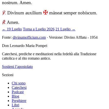
nostrum. Amen.
✠
℣.
Divínum auxílium
máneat semper nobíscum.
℟.
Amen.
← 19 Luglio
Torna a Luglio 2026
21 Luglio →
Fonte:
divinumofficium.com
· Versione: Divino Afflatu - 1954
Don Leonardo Maria Pompei
Catechesi, prediche e meditazioni nella fedeltà alla Tradizione
cattolica e al rito romano antico.
Sostieni l’apostolato
Sezioni
Chi sono
Catechesi
Podcast
Blog
Preghiere
Libri