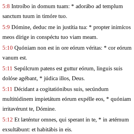
5:8
Introíbo in domum tuam: * adorábo ad templum
sanctum tuum in timóre tuo.
5:9
Dómine, deduc me in justítia tua: * propter inimícos
meos dírige in conspéctu tuo viam meam.
5:10
Quóniam non est in ore eórum véritas: * cor eórum
vanum est.
5:11
Sepúlcrum patens est guttur eórum, linguis suis
dolóse agébant, * júdica illos, Deus.
5:11
Décidant a cogitatiónibus suis, secúndum
multitúdinem impietátum eórum expélle eos, * quóniam
irritavérunt te, Dómine.
5:12
Et læténtur omnes, qui sperant in te, * in ætérnum
exsultábunt: et habitábis in eis.