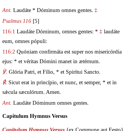
Ant.
Laudáte * Dóminum omnes gentes.
‡
Psalmus 116
[5]
116:1
Laudáte Dóminum, omnes gentes: *
‡
laudáte
eum, omnes pópuli:
116:2
Quóniam confirmáta est super nos misericórdia
ejus: * et véritas Dómini manet in ætérnum.
℣.
Glória Patri, et Fílio, * et Spirítui Sancto.
℟.
Sicut erat in princípio, et nunc, et semper, * et in
sǽcula sæculórum. Amen.
Ant.
Laudáte Dóminum omnes gentes.
Capitulum Hymnus Versus
Capitulum Hymnus Versus
{ex Commune aut Festo}