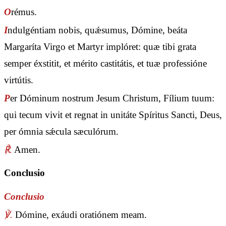
O
rémus.
I
ndulgéntiam nobis, quǽsumus, Dómine, beáta
Margaríta Virgo et Martyr implóret: quæ tibi grata
semper éxstitit, et mérito castitátis, et tuæ professióne
virtútis.
P
er Dóminum nostrum Jesum Christum, Fílium tuum:
qui tecum vivit et regnat in unitáte Spíritus Sancti, Deus,
per ómnia sǽcula sæculórum.
℟.
Amen.
Conclusio
Conclusio
℣.
Dómine, exáudi oratiónem meam.