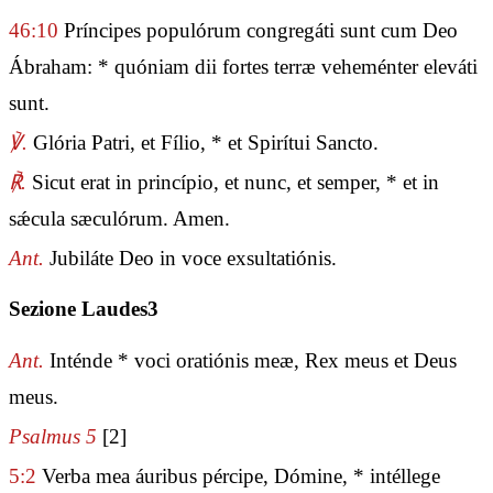
46:10
Príncipes populórum congregáti sunt cum Deo
Ábraham: * quóniam dii fortes terræ veheménter eleváti
sunt.
℣.
Glória Patri, et Fílio, * et Spirítui Sancto.
℟.
Sicut erat in princípio, et nunc, et semper, * et in
sǽcula sæculórum. Amen.
Ant.
Jubiláte Deo in voce exsultatiónis.
Sezione Laudes3
Ant.
Inténde * voci oratiónis meæ, Rex meus et Deus
meus.
Psalmus 5
[2]
5:2
Verba mea áuribus pércipe, Dómine, * intéllege