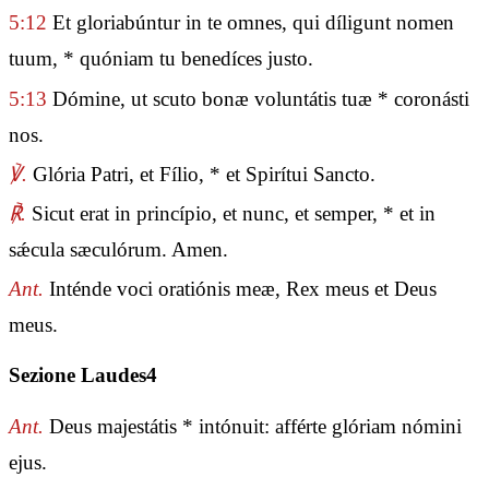
5:12
Et gloriabúntur in te omnes, qui díligunt nomen
tuum, * quóniam tu benedíces justo.
5:13
Dómine, ut scuto bonæ voluntátis tuæ * coronásti
nos.
℣.
Glória Patri, et Fílio, * et Spirítui Sancto.
℟.
Sicut erat in princípio, et nunc, et semper, * et in
sǽcula sæculórum. Amen.
Ant.
Inténde voci oratiónis meæ, Rex meus et Deus
meus.
Sezione Laudes4
Ant.
Deus majestátis * intónuit: afférte glóriam nómini
ejus.