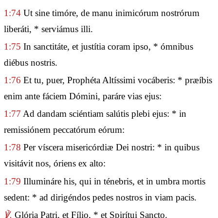
1:74
Ut sine timóre, de manu inimicórum nostrórum
liberáti, * serviámus illi.
1:75
In sanctitáte, et justítia coram ipso, * ómnibus
diébus nostris.
1:76
Et tu, puer, Prophéta Altíssimi vocáberis: * præíbis
enim ante fáciem Dómini, paráre vias ejus:
1:77
Ad dandam sciéntiam salútis plebi ejus: * in
remissiónem peccatórum eórum:
1:78
Per víscera misericórdiæ Dei nostri: * in quibus
visitávit nos, óriens ex alto:
1:79
Illumináre his, qui in ténebris, et in umbra mortis
sedent: * ad dirigéndos pedes nostros in viam pacis.
℣.
Glória Patri, et Fílio, * et Spirítui Sancto.