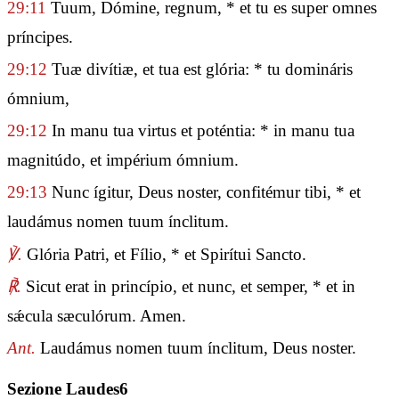
29:11
Tuum, Dómine, regnum, * et tu es super omnes
príncipes.
29:12
Tuæ divítiæ, et tua est glória: * tu domináris
ómnium,
29:12
In manu tua virtus et poténtia: * in manu tua
magnitúdo, et impérium ómnium.
29:13
Nunc ígitur, Deus noster, confitémur tibi, * et
laudámus nomen tuum ínclitum.
℣.
Glória Patri, et Fílio, * et Spirítui Sancto.
℟.
Sicut erat in princípio, et nunc, et semper, * et in
sǽcula sæculórum. Amen.
Ant.
Laudámus nomen tuum ínclitum, Deus noster.
Sezione Laudes6