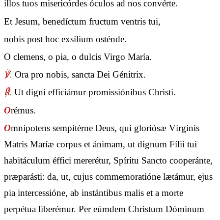
illos tuos misericórdes óculos ad nos convérte.
Et Jesum, benedíctum fructum ventris tui,
nobis post hoc exsílium osténde.
O clemens, o pia, o dulcis Virgo María.
℣.
Ora pro nobis, sancta Dei Génitrix.
℟.
Ut digni efficiámur promissiónibus Christi.
O
rémus.
O
mnípotens sempitérne Deus, qui gloriósæ Vírginis
Matris Maríæ corpus et ánimam, ut dignum Fílii tui
habitáculum éffici mererétur, Spíritu Sancto cooperánte,
præparásti: da, ut, cujus commemoratióne lætámur, ejus
pia intercessióne, ab instántibus malis et a morte
perpétua liberémur. Per eúmdem Christum Dóminum