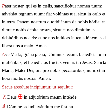
P
ater noster, qui es in cælis, sanctificétur nomen tuum:
advéniat regnum tuum: fiat volúntas tua, sicut in cælo et
in terra. Panem nostrum quotidiánum da nobis hódie: et
dimítte nobis débita nostra, sicut et nos dimíttimus
debitóribus nostris: et ne nos indúcas in tentatiónem: sed
líbera nos a malo. Amen.
A
ve María, grátia plena; Dóminus tecum: benedícta tu in
muliéribus, et benedíctus fructus ventris tui Jesus. Sancta
María, Mater Dei, ora pro nobis peccatóribus, nunc et in
hora mortis nostræ. Amen.
Secus absolute incipiuntur, ut sequitur:
✠
℣.
Deus
in adjutórium meum inténde.
℟.
Dómine, ad adjuvándum me festína.