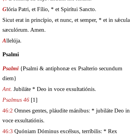
G
lória Patri, et Fílio, * et Spirítui Sancto.
Sicut erat in princípio, et nunc, et semper, * et in sǽcula
sæculórum. Amen.
A
llelúja.
Psalmi
Psalmi
{Psalmi & antiphonæ ex Psalterio secundum
diem}
Ant.
Jubiláte * Deo in voce exsultatiónis.
Psalmus 46
[1]
46:2
Omnes gentes, pláudite mánibus: * jubiláte Deo in
voce exsultatiónis.
46:3
Quóniam Dóminus excélsus, terríbilis: * Rex