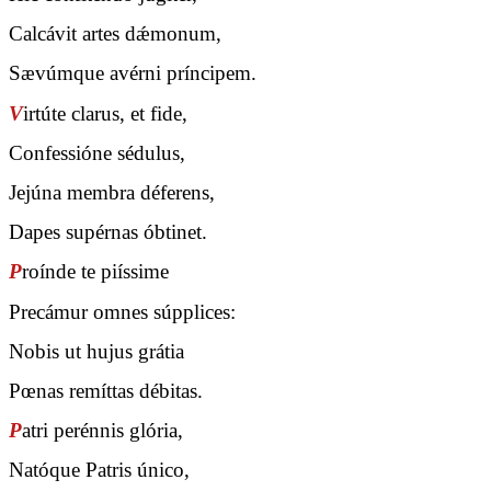
Calcávit artes dǽmonum,
Sævúmque avérni príncipem.
V
irtúte clarus, et fide,
Confessióne sédulus,
Jejúna membra déferens,
Dapes supérnas óbtinet.
P
roínde te piíssime
Precámur omnes súpplices:
Nobis ut hujus grátia
Pœnas remíttas débitas.
P
atri perénnis glória,
Natóque Patris único,