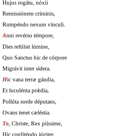
Hujus rogátu, nóxii
Remissiónem críminis,
Rumpéndo nexum vínculi.
A
nni revérso témpore,
Dies refúlsit lúmine,
Quo Sanctus hic de córpore
Migrávit inter sídera.
H
ic vana terræ gáudia,
Et luculénta prǽdia,
Pollúta sorde députans,
Ovans tenet cæléstia.
T
e, Christe, Rex piíssime,
Hic confiténdo júgiter,