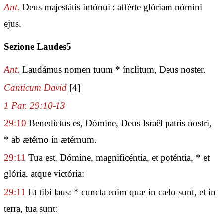
Ant.
Deus majestátis intónuit: afférte glóriam nómini
ejus.
Sezione Laudes5
Ant.
Laudámus nomen tuum * ínclitum, Deus noster.
Canticum David
[4]
1 Par. 29:10-13
29:10
Benedíctus es, Dómine, Deus Israël patris nostri,
* ab ætérno in ætérnum.
29:11
Tua est, Dómine, magnificéntia, et poténtia, * et
glória, atque victória:
29:11
Et tibi laus: * cuncta enim quæ in cælo sunt, et in
terra, tua sunt: