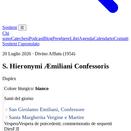
Sostieni
☰
Chi
sono
Catechesi
Podcast
Blog
Preghiere
Libri
Agenda
Calendario
Contatti
Sostieni l’apostolato
20 Luglio 2026 · Divino Afflatu (1954)
S. Hieronymi Æmiliani Confessoris
Duplex
Colore liturgico:
bianco
Santi del giorno
San Girolamo Emiliani, Confessore
Santa Margherita Vergine e Martire
Vespera
Vespera de præcedenti; commemoratio de sequenti
Dies
F.II