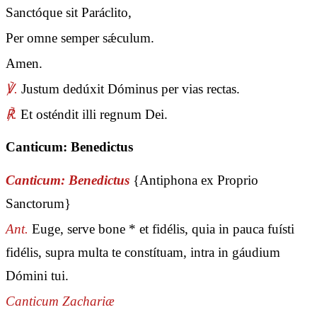
Sanctóque sit Paráclito,
Per omne semper sǽculum.
Amen.
℣.
Justum dedúxit Dóminus per vias rectas.
℟.
Et osténdit illi regnum Dei.
Canticum: Benedictus
Canticum: Benedictus
{Antiphona ex Proprio
Sanctorum}
Ant.
Euge, serve bone * et fidélis, quia in pauca fuísti
fidélis, supra multa te constítuam, intra in gáudium
Dómini tui.
Canticum Zachariæ