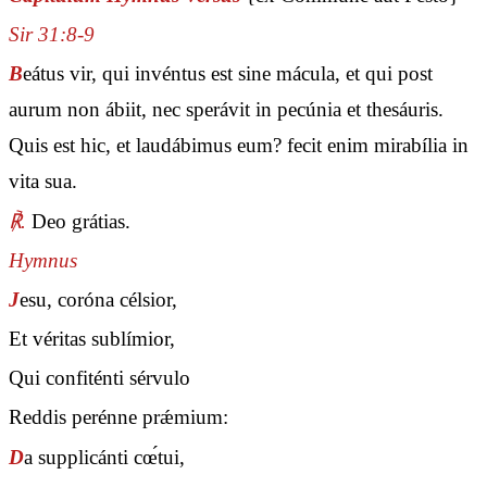
Sir 31:8-9
B
eátus vir, qui invéntus est sine mácula, et qui post
aurum non ábiit, nec sperávit in pecúnia et thesáuris.
Quis est hic, et laudábimus eum? fecit enim mirabília in
vita sua.
℟.
Deo grátias.
Hymnus
J
esu, coróna célsior,
Et véritas sublímior,
Qui confiténti sérvulo
Reddis perénne prǽmium:
D
a supplicánti cœ́tui,