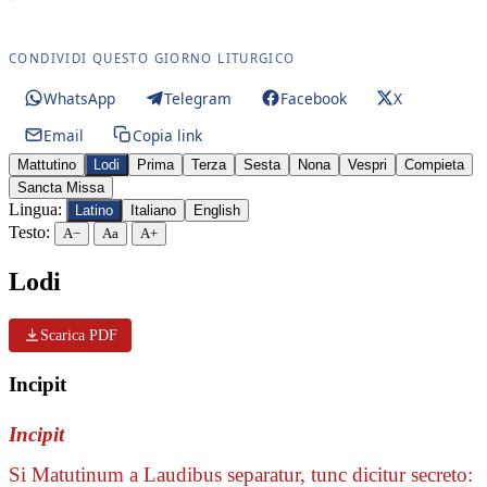
CONDIVIDI QUESTO GIORNO LITURGICO
WhatsApp
Telegram
Facebook
X
Email
Copia link
Mattutino
Lodi
Prima
Terza
Sesta
Nona
Vespri
Compieta
Sancta Missa
Lingua:
Latino
Italiano
English
Testo:
A−
Aa
A+
Lodi
Scarica PDF
Incipit
Incipit
Si Matutinum a Laudibus separatur, tunc dicitur secreto: