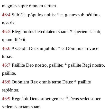
magnus super omnem terram.
46:4
Subjécit pópulos nobis: * et gentes sub pédibus
nostris.
46:5
Elégit nobis hereditátem suam: * spéciem Jacob,
quam diléxit.
46:6
Ascéndit Deus in júbilo: * et Dóminus in voce
tubæ.
46:7
Psállite Deo nostro, psállite: * psállite Regi nostro,
psállite.
46:8
Quóniam Rex omnis terræ Deus: * psállite
sapiénter.
46:9
Regnábit Deus super gentes: * Deus sedet super
sedem sanctam suam.