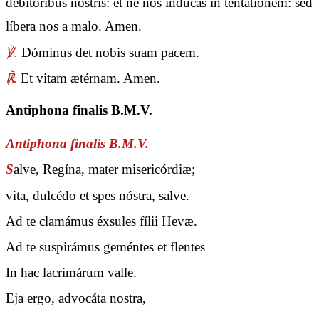
debitóribus nostris: et ne nos indúcas in tentatiónem: sed
líbera nos a malo. Amen.
℣.
Dóminus det nobis suam pacem.
℟.
Et vitam ætérnam. Amen.
Antiphona finalis B.M.V.
Antiphona finalis B.M.V.
S
alve, Regína, mater misericórdiæ;
vita, dulcédo et spes nóstra, salve.
Ad te clamámus éxsules fílii Hevæ.
Ad te suspirámus geméntes et flentes
In hac lacrimárum valle.
Eja ergo, advocáta nostra,