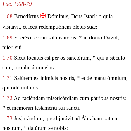
Luc. 1:68-79
✠
1:68
Benedíctus
Dóminus, Deus Israël: * quia
visitávit, et fecit redemptiónem plebis suæ:
1:69
Et eréxit cornu salútis nobis: * in domo David,
púeri sui.
1:70
Sicut locútus est per os sanctórum, * qui a sǽculo
sunt, prophetárum ejus:
1:71
Salútem ex inimícis nostris, * et de manu ómnium,
qui odérunt nos.
1:72
Ad faciéndam misericórdiam cum pátribus nostris:
* et memorári testaménti sui sancti.
1:73
Jusjurándum, quod jurávit ad Ábraham patrem
nostrum, * datúrum se nobis: