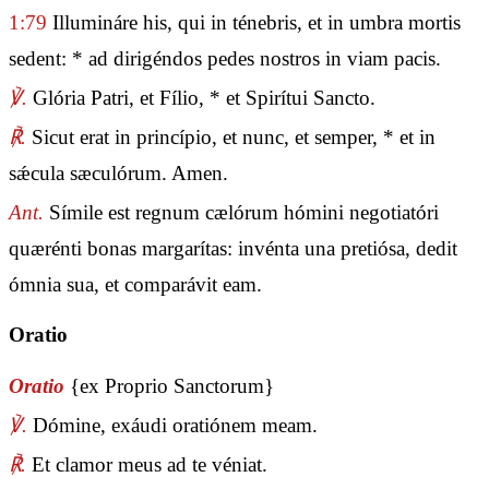
1:79
Illumináre his, qui in ténebris, et in umbra mortis
sedent: * ad dirigéndos pedes nostros in viam pacis.
℣.
Glória Patri, et Fílio, * et Spirítui Sancto.
℟.
Sicut erat in princípio, et nunc, et semper, * et in
sǽcula sæculórum. Amen.
Ant.
Símile est regnum cælórum hómini negotiatóri
quærénti bonas margarítas: invénta una pretiósa, dedit
ómnia sua, et comparávit eam.
Oratio
Oratio
{ex Proprio Sanctorum}
℣.
Dómine, exáudi oratiónem meam.
℟.
Et clamor meus ad te véniat.