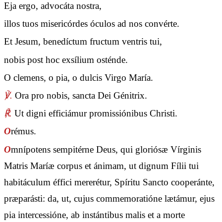
Eja ergo, advocáta nostra,
illos tuos misericórdes óculos ad nos convérte.
Et Jesum, benedíctum fructum ventris tui,
nobis post hoc exsílium osténde.
O clemens, o pia, o dulcis Virgo María.
℣.
Ora pro nobis, sancta Dei Génitrix.
℟.
Ut digni efficiámur promissiónibus Christi.
O
rémus.
O
mnípotens sempitérne Deus, qui gloriósæ Vírginis
Matris Maríæ corpus et ánimam, ut dignum Fílii tui
habitáculum éffici mererétur, Spíritu Sancto cooperánte,
præparásti: da, ut, cujus commemoratióne lætámur, ejus
pia intercessióne, ab instántibus malis et a morte