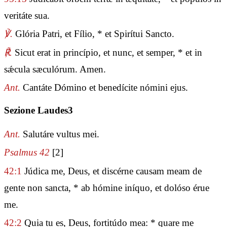
veritáte sua.
℣.
Glória Patri, et Fílio, * et Spirítui Sancto.
℟.
Sicut erat in princípio, et nunc, et semper, * et in
sǽcula sæculórum. Amen.
Ant.
Cantáte Dómino et benedícite nómini ejus.
Sezione Laudes3
Ant.
Salutáre vultus mei.
Psalmus 42
[2]
42:1
Júdica me, Deus, et discérne causam meam de
gente non sancta, * ab hómine iníquo, et dolóso érue
me.
42:2
Quia tu es, Deus, fortitúdo mea: * quare me