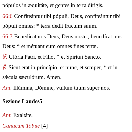
pópulos in æquitáte, et gentes in terra dírigis.
66:6
Confiteántur tibi pópuli, Deus, confiteántur tibi
pópuli omnes: * terra dedit fructum suum.
66:7
Benedícat nos Deus, Deus noster, benedícat nos
Deus: * et métuant eum omnes fines terræ.
℣.
Glória Patri, et Fílio, * et Spirítui Sancto.
℟.
Sicut erat in princípio, et nunc, et semper, * et in
sǽcula sæculórum. Amen.
Ant.
Illúmina, Dómine, vultum tuum super nos.
Sezione Laudes5
Ant.
Exaltáte.
Canticum Tobiæ
[4]