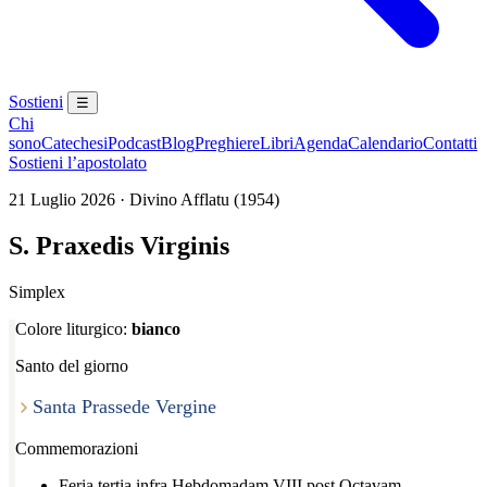
Sostieni
☰
Chi
sono
Catechesi
Podcast
Blog
Preghiere
Libri
Agenda
Calendario
Contatti
Sostieni l’apostolato
21 Luglio 2026 · Divino Afflatu (1954)
S. Praxedis Virginis
Simplex
Colore liturgico:
bianco
Santo del giorno
Santa Prassede Vergine
Commemorazioni
Feria tertia infra Hebdomadam VIII post Octavam