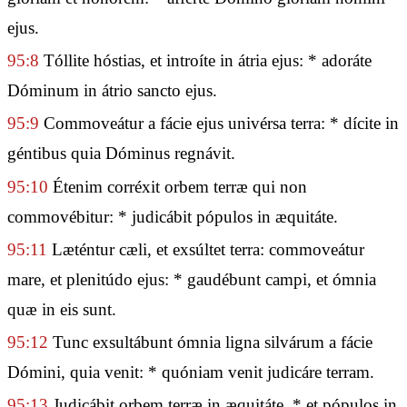
ejus.
95:8
Tóllite hóstias, et introíte in átria ejus: * adoráte
Dóminum in átrio sancto ejus.
95:9
Commoveátur a fácie ejus univérsa terra: * dícite in
géntibus quia Dóminus regnávit.
95:10
Étenim corréxit orbem terræ qui non
commovébitur: * judicábit pópulos in æquitáte.
95:11
Læténtur cæli, et exsúltet terra: commoveátur
mare, et plenitúdo ejus: * gaudébunt campi, et ómnia
quæ in eis sunt.
95:12
Tunc exsultábunt ómnia ligna silvárum a fácie
Dómini, quia venit: * quóniam venit judicáre terram.
95:13
Judicábit orbem terræ in æquitáte, * et pópulos in