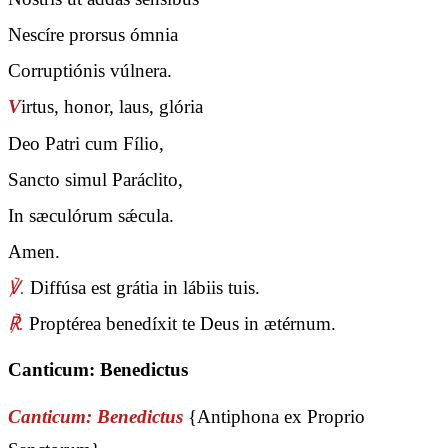
Nescíre prorsus ómnia
Corruptiónis vúlnera.
V
irtus, honor, laus, glória
Deo Patri cum Fílio,
Sancto simul Paráclito,
In sæculórum sǽcula.
Amen.
℣.
Diffúsa est grátia in lábiis tuis.
℟.
Proptérea benedíxit te Deus in ætérnum.
Canticum: Benedictus
Canticum: Benedictus
{Antiphona ex Proprio