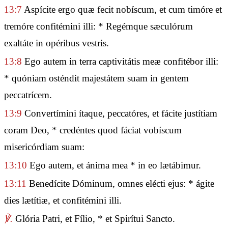
13:7
Aspícite ergo quæ fecit nobíscum, et cum timóre et
tremóre confitémini illi: * Regémque sæculórum
exaltáte in opéribus vestris.
13:8
Ego autem in terra captivitátis meæ confitébor illi:
* quóniam osténdit majestátem suam in gentem
peccatrícem.
13:9
Convertímini ítaque, peccatóres, et fácite justítiam
coram Deo, * credéntes quod fáciat vobíscum
misericórdiam suam:
13:10
Ego autem, et ánima mea * in eo lætábimur.
13:11
Benedícite Dóminum, omnes elécti ejus: * ágite
dies lætítiæ, et confitémini illi.
℣.
Glória Patri, et Fílio, * et Spirítui Sancto.