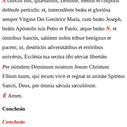
A
cunctis nos, quǽsumus, Dómine, mentis et córporis
defénde perículis: et, intercedénte beáta et gloriósa
semper Vírgine Dei Genitríce María, cum beáto Joseph,
beátis Apóstolis tuis Petro et Paulo, atque beáto
N.
et
ómnibus Sanctis, salútem nobis tríbue benígnus et
pacem; ut, destrúctis adversitátibus et erróribus
univérsis, Ecclésia tua secúra tibi sérviat libertáte.
P
er eúmdem Dóminum nostrum Jesum Christum
Fílium tuum, qui tecum vivit et regnat in unitáte Spíritus
Sancti, Deus, per ómnia sǽcula sæculórum.
℟.
Amen.
Conclusio
Conclusio