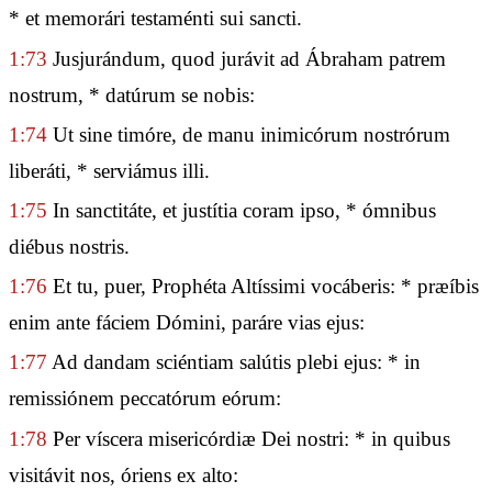
* et memorári testaménti sui sancti.
1:73
Jusjurándum, quod jurávit ad Ábraham patrem
nostrum, * datúrum se nobis:
1:74
Ut sine timóre, de manu inimicórum nostrórum
liberáti, * serviámus illi.
1:75
In sanctitáte, et justítia coram ipso, * ómnibus
diébus nostris.
1:76
Et tu, puer, Prophéta Altíssimi vocáberis: * præíbis
enim ante fáciem Dómini, paráre vias ejus:
1:77
Ad dandam sciéntiam salútis plebi ejus: * in
remissiónem peccatórum eórum:
1:78
Per víscera misericórdiæ Dei nostri: * in quibus
visitávit nos, óriens ex alto: