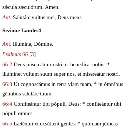
sǽcula sæculórum. Amen.
Ant.
Salutáre vultus mei, Deus meus.
Sezione Laudes4
Ant.
Illúmina, Dómine.
Psalmus 66
[3]
66:2
Deus misereátur nostri, et benedícat nobis: *
illúminet vultum suum super nos, et misereátur nostri.
66:3
Ut cognoscámus in terra viam tuam, * in ómnibus
géntibus salutáre tuum.
66:4
Confiteántur tibi pópuli, Deus: * confiteántur tibi
pópuli omnes.
66:5
Læténtur et exsúltent gentes: * quóniam júdicas