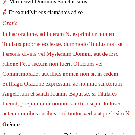
℣.
Mirificávit Dóminus Sanctos suos.
℟.
Et exaudívit eos clamántes ad se.
Oratio
In hac oratione, ad litteram N. exprimitur nomen
Titularis propriæ ecclesiæ, dummodo Titulus non sit
Persona divina vel Mysterium Domini, aut de ipso
ratione Festi factum non fuerit Officium vel
Commemoratio, aut illius nomen non sit in eadem
Suffragii Oratione expressum; ac nomina sanctorum
Angelorum et sancti Joannis Baptistæ, si Titulares
fuerint, præponuntur nomini sancti Joseph. In hisce
autem omnibus casibus omittuntur verba
atque beáto N.
O
rémus.