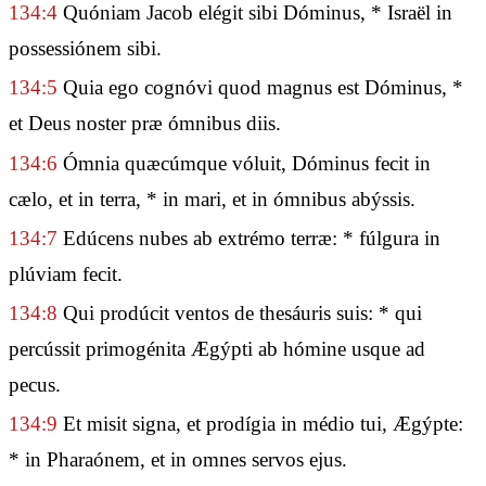
134:4
Quóniam Jacob elégit sibi Dóminus, * Israël in
possessiónem sibi.
134:5
Quia ego cognóvi quod magnus est Dóminus, *
et Deus noster præ ómnibus diis.
134:6
Ómnia quæcúmque vóluit, Dóminus fecit in
cælo, et in terra, * in mari, et in ómnibus abýssis.
134:7
Edúcens nubes ab extrémo terræ: * fúlgura in
plúviam fecit.
134:8
Qui prodúcit ventos de thesáuris suis: * qui
percússit primogénita Ægýpti ab hómine usque ad
pecus.
134:9
Et misit signa, et prodígia in médio tui, Ægýpte:
* in Pharaónem, et in omnes servos ejus.