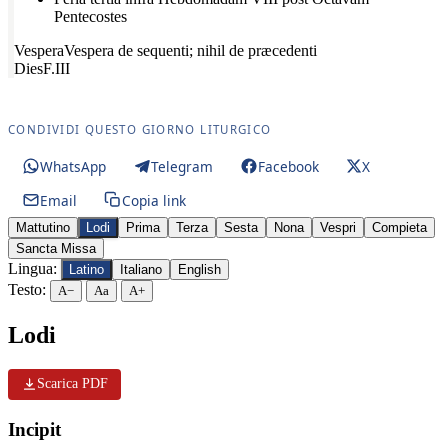
Pentecostes
Vespera
Vespera de sequenti; nihil de præcedenti
Dies
F.III
CONDIVIDI QUESTO GIORNO LITURGICO
WhatsApp
Telegram
Facebook
X
Email
Copia link
Mattutino
Lodi
Prima
Terza
Sesta
Nona
Vespri
Compieta
Sancta Missa
Lingua:
Latino
Italiano
English
Testo:
A−
Aa
A+
Lodi
Scarica PDF
Incipit