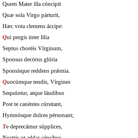
Quem Mater illa cóncipit
Quæ sola Virgo párturit,
Hæc vota clemens áccipe:
Q
ui pergis inter lília
Septus choréis Vírginum,
Sponsus decórus glória
Sponsísque reddens prǽmia.
Q
uocúmque tendis, Vírgines
Sequúntur, atque láudibus
Post te canéntes cúrsitant,
Hymnósque dulces pérsonant;
T
e deprecámur súpplices,
Nostris ut addas sénsibus