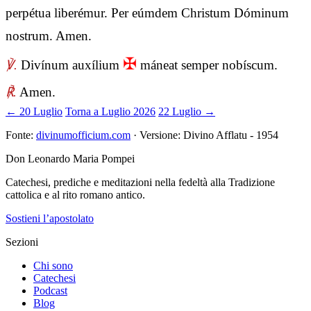
perpétua liberémur. Per eúmdem Christum Dóminum
nostrum. Amen.
✠
℣.
Divínum auxílium
máneat semper nobíscum.
℟.
Amen.
← 20 Luglio
Torna a Luglio 2026
22 Luglio →
Fonte:
divinumofficium.com
· Versione: Divino Afflatu - 1954
Don Leonardo Maria Pompei
Catechesi, prediche e meditazioni nella fedeltà alla Tradizione
cattolica e al rito romano antico.
Sostieni l’apostolato
Sezioni
Chi sono
Catechesi
Podcast
Blog