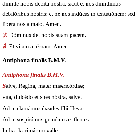
dimítte nobis débita nostra, sicut et nos dimíttimus
debitóribus nostris: et ne nos indúcas in tentatiónem: sed
líbera nos a malo. Amen.
℣.
Dóminus det nobis suam pacem.
℟.
Et vitam ætérnam. Amen.
Antiphona finalis B.M.V.
Antiphona finalis B.M.V.
S
alve, Regína, mater misericórdiæ;
vita, dulcédo et spes nóstra, salve.
Ad te clamámus éxsules fílii Hevæ.
Ad te suspirámus geméntes et flentes
In hac lacrimárum valle.