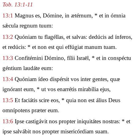
Tob. 13:1-11
13:1
Magnus es, Dómine, in ætérnum, * et in ómnia
sǽcula regnum tuum:
13:2
Quóniam tu flagéllas, et salvas: dedúcis ad ínferos,
et redúcis: * et non est qui effúgiat manum tuam.
13:3
Confitémini Dómino, fílii Israël, * et in conspéctu
géntium laudáte eum:
13:4
Quóniam ídeo dispérsit vos inter gentes, quæ
ignórant eum, * ut vos enarrétis mirabília ejus,
13:5
Et faciátis scire eos, * quia non est álius Deus
omnípotens præter eum.
13:6
Ipse castigávit nos propter iniquitátes nostras: * et
ipse salvábit nos propter misericórdiam suam.