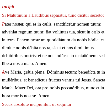
Incipit
Si Matutinum a Laudibus separatur, tunc dicitur secreto:
P
ater noster, qui es in cælis, sanctificétur nomen tuum:
advéniat regnum tuum: fiat volúntas tua, sicut in cælo et
in terra. Panem nostrum quotidiánum da nobis hódie: et
dimítte nobis débita nostra, sicut et nos dimíttimus
debitóribus nostris: et ne nos indúcas in tentatiónem: sed
líbera nos a malo. Amen.
A
ve María, grátia plena; Dóminus tecum: benedícta tu in
muliéribus, et benedíctus fructus ventris tui Jesus. Sancta
María, Mater Dei, ora pro nobis peccatóribus, nunc et in
hora mortis nostræ. Amen.
Secus absolute incipiuntur, ut sequitur: