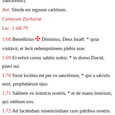
Sanctorum}
Ant.
Símile est regnum cælórum.
Canticum Zachariæ
Luc. 1:68-79
✠
1:68
Benedíctus
Dóminus, Deus Israël: * quia
visitávit, et fecit redemptiónem plebis suæ:
1:69
Et eréxit cornu salútis nobis: * in domo David,
púeri sui.
1:70
Sicut locútus est per os sanctórum, * qui a sǽculo
sunt, prophetárum ejus:
1:71
Salútem ex inimícis nostris, * et de manu ómnium,
qui odérunt nos.
1:72
Ad faciéndam misericórdiam cum pátribus nostris: