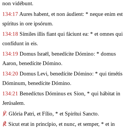
non vidébunt.
134:17
Aures habent, et non áudient: * neque enim est
spíritus in ore ipsórum.
134:18
Símiles illis fiant qui fáciunt ea: * et omnes qui
confídunt in eis.
134:19
Domus Israël, benedícite Dómino: * domus
Aaron, benedícite Dómino.
134:20
Domus Levi, benedícite Dómino: * qui timétis
Dóminum, benedícite Dómino.
134:21
Benedíctus Dóminus ex Sion, * qui hábitat in
Jerúsalem.
℣.
Glória Patri, et Fílio, * et Spirítui Sancto.
℟.
Sicut erat in princípio, et nunc, et semper, * et in