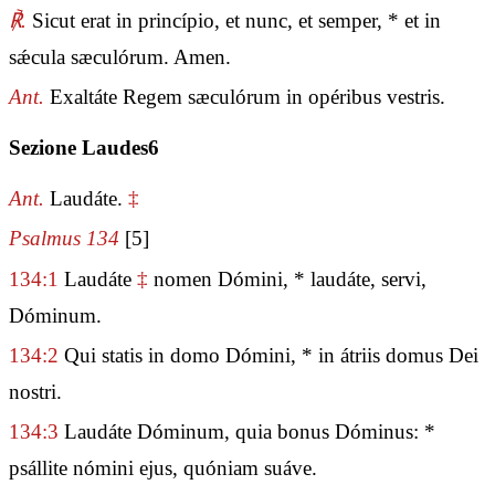
℟.
Sicut erat in princípio, et nunc, et semper, * et in
sǽcula sæculórum. Amen.
Ant.
Exaltáte Regem sæculórum in opéribus vestris.
Sezione Laudes6
Ant.
Laudáte.
‡
Psalmus 134
[5]
134:1
Laudáte
‡
nomen Dómini, * laudáte, servi,
Dóminum.
134:2
Qui statis in domo Dómini, * in átriis domus Dei
nostri.
134:3
Laudáte Dóminum, quia bonus Dóminus: *
psállite nómini ejus, quóniam suáve.