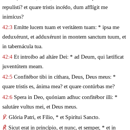
repulísti? et quare tristis incédo, dum afflígit me
inimícus?
42:3
Emítte lucem tuam et veritátem tuam: * ipsa me
deduxérunt, et adduxérunt in montem sanctum tuum, et
in tabernácula tua.
42:4
Et introíbo ad altáre Dei: * ad Deum, qui lætíficat
juventútem meam.
42:5
Confitébor tibi in cíthara, Deus, Deus meus: *
quare tristis es, ánima mea? et quare contúrbas me?
42:6
Spera in Deo, quóniam adhuc confitébor illi: *
salutáre vultus mei, et Deus meus.
℣.
Glória Patri, et Fílio, * et Spirítui Sancto.
℟.
Sicut erat in princípio, et nunc, et semper, * et in