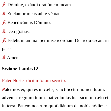
℣.
Dómine, exáudi oratiónem meam.
℟.
Et clamor meus ad te véniat.
℣.
Benedicámus Dómino.
℟.
Deo grátias.
℣.
Fidélium ánimæ per misericórdiam Dei requiéscant in
pace.
℟.
Amen.
Sezione Laudes12
Pater Noster
dicitur totum secreto.
P
ater noster, qui es in cælis, sanctificétur nomen tuum:
advéniat regnum tuum: fiat volúntas tua, sicut in cælo et
in terra. Panem nostrum quotidiánum da nobis hódie: et