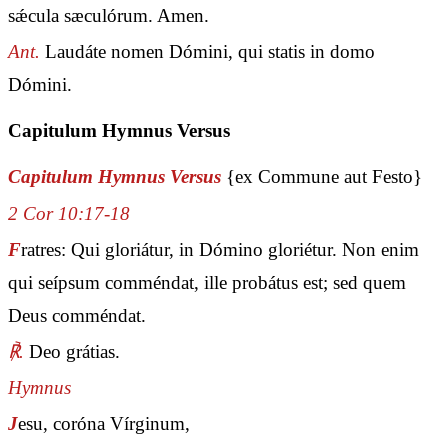
sǽcula sæculórum. Amen.
Ant.
Laudáte nomen Dómini, qui statis in domo
Dómini.
Capitulum Hymnus Versus
Capitulum Hymnus Versus
{ex Commune aut Festo}
2 Cor 10:17-18
F
ratres: Qui gloriátur, in Dómino gloriétur. Non enim
qui seípsum comméndat, ille probátus est; sed quem
Deus comméndat.
℟.
Deo grátias.
Hymnus
J
esu, coróna Vírginum,