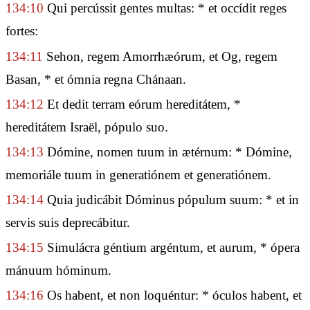
134:10
Qui percússit gentes multas: * et occídit reges
fortes:
134:11
Sehon, regem Amorrhæórum, et Og, regem
Basan, * et ómnia regna Chánaan.
134:12
Et dedit terram eórum hereditátem, *
hereditátem Israël, pópulo suo.
134:13
Dómine, nomen tuum in ætérnum: * Dómine,
memoriále tuum in generatiónem et generatiónem.
134:14
Quia judicábit Dóminus pópulum suum: * et in
servis suis deprecábitur.
134:15
Simulácra géntium argéntum, et aurum, * ópera
mánuum hóminum.
134:16
Os habent, et non loquéntur: * óculos habent, et