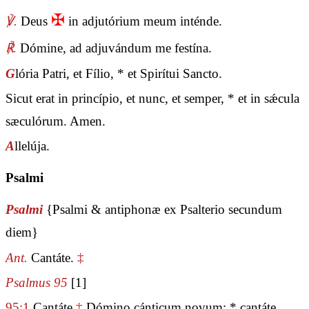
✠
℣.
Deus
in adjutórium meum inténde.
℟.
Dómine, ad adjuvándum me festína.
G
lória Patri, et Fílio, * et Spirítui Sancto.
Sicut erat in princípio, et nunc, et semper, * et in sǽcula
sæculórum. Amen.
A
llelúja.
Psalmi
Psalmi
{Psalmi & antiphonæ ex Psalterio secundum
diem}
Ant.
Cantáte.
‡
Psalmus 95
[1]
95:1
Cantáte
‡
Dómino cánticum novum: * cantáte