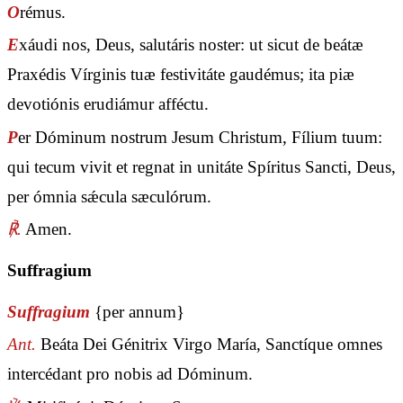
O
rémus.
E
xáudi nos, Deus, salutáris noster: ut sicut de beátæ
Praxédis Vírginis tuæ festivitáte gaudémus; ita piæ
devotiónis erudiámur afféctu.
P
er Dóminum nostrum Jesum Christum, Fílium tuum:
qui tecum vivit et regnat in unitáte Spíritus Sancti, Deus,
per ómnia sǽcula sæculórum.
℟.
Amen.
Suffragium
Suffragium
{per annum}
Ant.
Beáta Dei Génitrix Virgo María, Sanctíque omnes
intercédant pro nobis ad Dóminum.