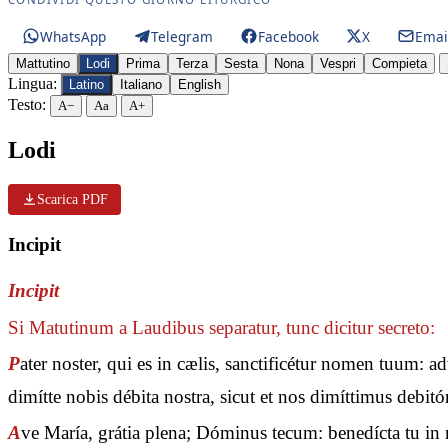
WhatsApp
Telegram
Facebook
X
Emai
Mattutino
Lodi
Prima
Terza
Sesta
Nona
Vespri
Compieta
Lingua:
Latino
Italiano
English
Testo:
A−
Aa
A+
Lodi
Scarica PDF
Incipit
Incipit
Si Matutinum a Laudibus separatur, tunc dicitur secreto:
P
ater noster, qui es in cælis, sanctificétur nomen tuum: 
dimítte nobis débita nostra, sicut et nos dimíttimus debit
A
ve María, grátia plena; Dóminus tecum: benedícta tu in m