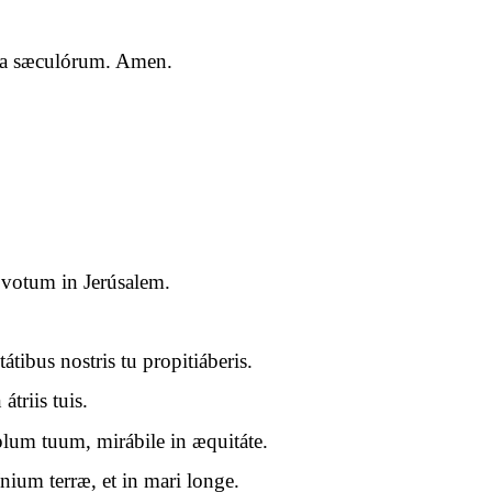
cula sæculórum. Amen.
r votum in Jerúsalem.
tibus nostris tu propitiáberis.
átriis tuis.
lum tuum, mirábile in æquitáte.
nium terræ, et in mari longe.