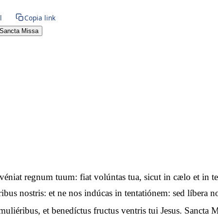
l
Copia link
Sancta Missa
advéniat regnum tuum: fiat volúntas tua, sicut in cælo et i
óribus nostris: et ne nos indúcas in tentatiónem: sed líbera
uliéribus, et benedíctus fructus ventris tui Jesus. Sancta M