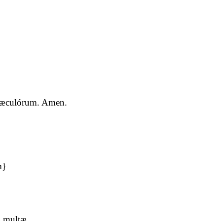
a sæculórum. Amen.
m}
æ multæ.