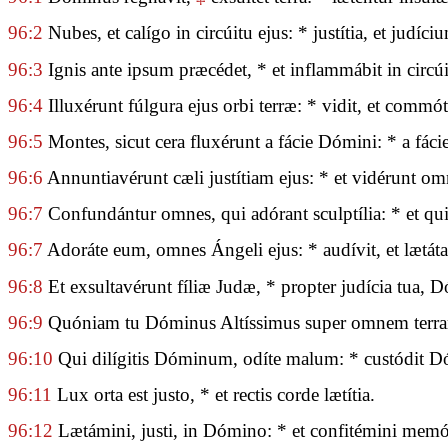
96:2
Nubes, et calígo in circúitu ejus: * justítia, et judíci
96:3
Ignis ante ipsum præcédet, * et inflammábit in circúi
96:4
Illuxérunt fúlgura ejus orbi terræ: * vidit, et commóta
96:5
Montes, sicut cera fluxérunt a fácie Dómini: * a fác
96:6
Annuntiavérunt cæli justítiam ejus: * et vidérunt om
96:7
Confundántur omnes, qui adórant sculptília: * et qui 
96:7
Adoráte eum, omnes Ángeli ejus: * audívit, et lætáta
96:8
Et exsultavérunt fíliæ Judæ, * propter judícia tua, 
96:9
Quóniam tu Dóminus Altíssimus super omnem terram:
96:10
Qui dilígitis Dóminum, odíte malum: * custódit Dó
96:11
Lux orta est justo, * et rectis corde lætítia.
96:12
Lætámini, justi, in Dómino: * et confitémini memóri