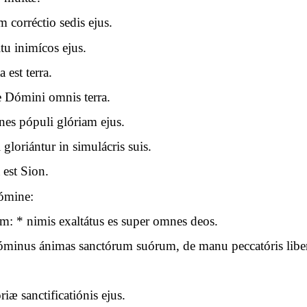
um corréctio sedis ejus.
tu inimícos ejus.
 est terra.
ie Dómini omnis terra.
nes pópuli glóriam ejus.
gloriántur in simulácris suis.
 est Sion.
Dómine:
 * nimis exaltátus es super omnes deos.
minus ánimas sanctórum suórum, de manu peccatóris liber
æ sanctificatiónis ejus.