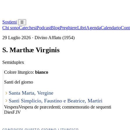
Sostieni
☰
Chi sono
Catechesi
Podcast
Blog
Preghiere
Libri
Agenda
Calendario
Conta
29 Luglio 2026 · Divino Afflatu (1954)
S. Marthæ Virginis
Semiduplex
Colore liturgico:
bianco
Santi del giorno
Santa Marta, Vergine
Santi Simplicio, Faustino e Beatrice, Martiri
Vespera
Vespera de præcedenti; commemoratio de sequenti
Dies
F.IV
CONDIVIDI QUESTO GIORNO LITURGICO