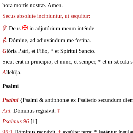
hora mortis nostræ. Amen.
Secus absolute incipiuntur, ut sequitur:
✠
℣.
Deus
in adjutórium meum inténde.
℟.
Dómine, ad adjuvándum me festína.
G
lória Patri, et Fílio, * et Spirítui Sancto.
Sicut erat in princípio, et nunc, et semper, * et in sǽcul
A
llelúja.
Psalmi
Psalmi
{Psalmi & antiphonæ ex Psalterio secundum die
Ant.
Dóminus regnávit.
‡
Psalmus 96
[1]
96:1
Dóminus regnávit,
‡
exsúltet terra: * læténtur ínsul