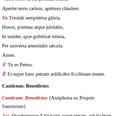
Aperíre terris cælum, apértum cláudere.
S
it Trinitáti sempitérna glória,
Honor, potéstas atque jubilátio,
In unitáte, quæ gubérnat ómnia,
Per univérsa æternitátis sǽcula.
Amen.
℣.
Tu es Petrus.
℟.
Et super hanc petram ædificábo Ecclésiam meam.
Canticum: Benedictus
Canticum: Benedictus
{Antiphona ex Proprio
Sanctorum}
Ant.
Quodcúmque * ligáveris super terram, erit ligátum