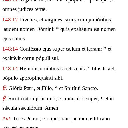
omnes júdices terræ.
148:12
Júvenes, et vírgines: senes cum junióribus
laudent nomen Dómini: * quia exaltátum est nomen
ejus solíus.
148:14
Conféssio ejus super cælum et terram: * et
exaltávit cornu pópuli sui.
148:14
Hymnus ómnibus sanctis ejus: * fíliis Israël,
pópulo appropinquánti sibi.
℣.
Glória Patri, et Fílio, * et Spirítui Sancto.
℟.
Sicut erat in princípio, et nunc, et semper, * et in
sǽcula sæculórum. Amen.
Ant.
Tu es Petrus, et super hanc petram ædificábo
Ecclésiam meam.