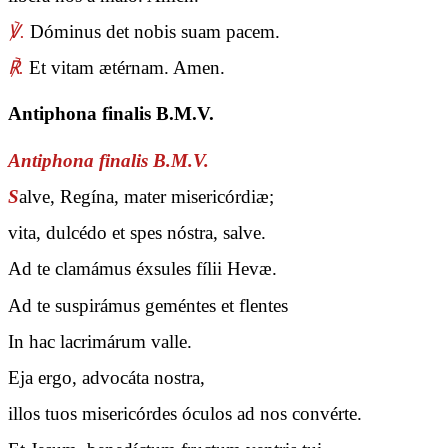
℣.
Dóminus det nobis suam pacem.
℟.
Et vitam ætérnam. Amen.
Antiphona finalis B.M.V.
Antiphona finalis B.M.V.
S
alve, Regína, mater misericórdiæ;
vita, dulcédo et spes nóstra, salve.
Ad te clamámus éxsules fílii Hevæ.
Ad te suspirámus geméntes et flentes
In hac lacrimárum valle.
Eja ergo, advocáta nostra,
illos tuos misericórdes óculos ad nos convérte.