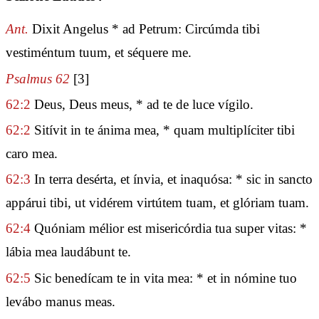
Ant.
Dixit Angelus * ad Petrum: Circúmda tibi
vestiméntum tuum, et séquere me.
Psalmus 62
[3]
62:2
Deus, Deus meus, * ad te de luce vígilo.
62:2
Sitívit in te ánima mea, * quam multiplíciter tibi
caro mea.
62:3
In terra desérta, et ínvia, et inaquósa: * sic in sancto
appárui tibi, ut vidérem virtútem tuam, et glóriam tuam.
62:4
Quóniam mélior est misericórdia tua super vitas: *
lábia mea laudábunt te.
62:5
Sic benedícam te in vita mea: * et in nómine tuo
levábo manus meas.