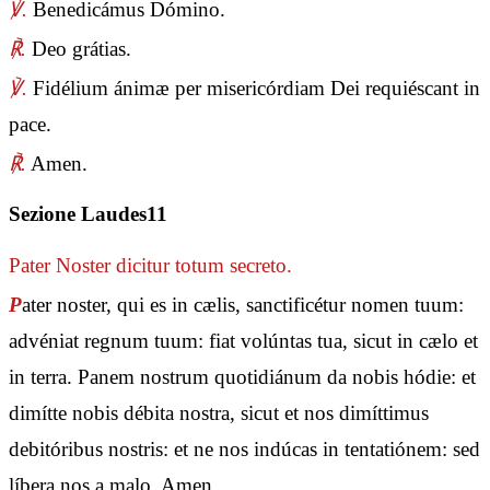
℣.
Benedicámus Dómino.
℟.
Deo grátias.
℣.
Fidélium ánimæ per misericórdiam Dei requiéscant in
pace.
℟.
Amen.
Sezione Laudes11
Pater Noster
dicitur totum secreto.
P
ater noster, qui es in cælis, sanctificétur nomen tuum:
advéniat regnum tuum: fiat volúntas tua, sicut in cælo et
in terra. Panem nostrum quotidiánum da nobis hódie: et
dimítte nobis débita nostra, sicut et nos dimíttimus
debitóribus nostris: et ne nos indúcas in tentatiónem: sed
líbera nos a malo. Amen.