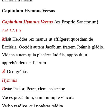
Capitulum Hymnus Versus
Capitulum Hymnus Versus
{ex Proprio Sanctorum}
Act 12:1-3
M
isit Heródes rex manus ut afflígeret quosdam de
Ecclésia. Occídit autem Jacóbum fratrem Joánnis gládio.
Videns autem quia placéret Judǽis, appósuit ut
apprehénderet et Petrum.
℟.
Deo grátias.
Hymnus
B
eáte Pastor, Petre, clemens áccipe
Voces precántum, criminúmque víncula
Verbo resólve, cui potéstas trádita