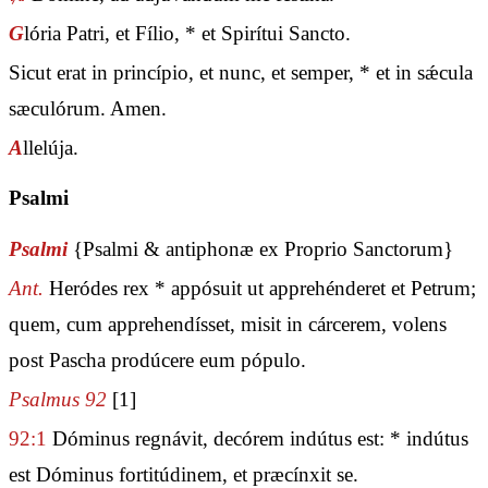
G
lória Patri, et Fílio, * et Spirítui Sancto.
Sicut erat in princípio, et nunc, et semper, * et in sǽcula
sæculórum. Amen.
A
llelúja.
Psalmi
Psalmi
{Psalmi & antiphonæ ex Proprio Sanctorum}
Ant.
Heródes rex * appósuit ut apprehénderet et Petrum;
quem, cum apprehendísset, misit in cárcerem, volens
post Pascha prodúcere eum pópulo.
Psalmus 92
[1]
92:1
Dóminus regnávit, decórem indútus est: * indútus
est Dóminus fortitúdinem, et præcínxit se.