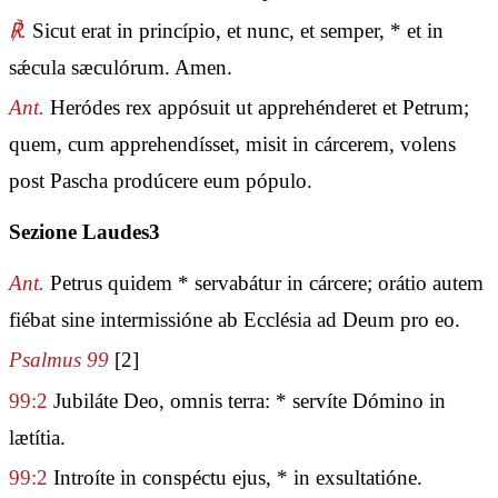
℟.
Sicut erat in princípio, et nunc, et semper, * et in
sǽcula sæculórum. Amen.
Ant.
Heródes rex appósuit ut apprehénderet et Petrum;
quem, cum apprehendísset, misit in cárcerem, volens
post Pascha prodúcere eum pópulo.
Sezione Laudes3
Ant.
Petrus quidem * servabátur in cárcere; orátio autem
fiébat sine intermissióne ab Ecclésia ad Deum pro eo.
Psalmus 99
[2]
99:2
Jubiláte Deo, omnis terra: * servíte Dómino in
lætítia.
99:2
Introíte in conspéctu ejus, * in exsultatióne.