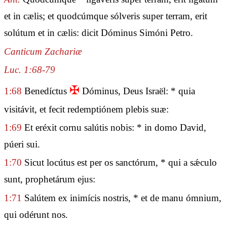
et in cælis; et quodcúmque sólveris super terram, erit
solútum et in cælis: dicit Dóminus Simóni Petro.
Canticum Zachariæ
Luc. 1:68-79
✠
1:68
Benedíctus
Dóminus, Deus Israël: * quia
visitávit, et fecit redemptiónem plebis suæ:
1:69
Et eréxit cornu salútis nobis: * in domo David,
púeri sui.
1:70
Sicut locútus est per os sanctórum, * qui a sǽculo
sunt, prophetárum ejus:
1:71
Salútem ex inimícis nostris, * et de manu ómnium,
qui odérunt nos.