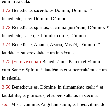
eum in sǽcula.
3:72
Benedícite, sacerdótes Dómini, Dómino: *
benedícite, servi Dómini, Dómino.
3:73
Benedícite, spíritus, et ánimæ justórum, Dómino: *
benedícite, sancti, et húmiles corde, Dómino.
3:74
Benedícite, Ananía, Azaría, Mísaël, Dómino: *
laudáte et superexaltáte eum in sǽcula.
3:75
(Fit reverentia:)
Benedicámus Patrem et Fílium
cum Sancto Spíritu: * laudémus et superexaltémus eum
in sǽcula.
3:56
Benedíctus es, Dómine, in firmaménto cæli: * et
laudábilis, et gloriósus, et superexaltátus in sǽcula.
Ant.
Misit Dóminus Angelum suum, et liberávit me de