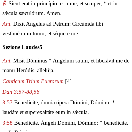
℟.
Sicut erat in princípio, et nunc, et semper, * et in
sǽcula sæculórum. Amen.
Ant.
Dixit Angelus ad Petrum: Circúmda tibi
vestiméntum tuum, et séquere me.
Sezione Laudes5
Ant.
Misit Dóminus * Angelum suum, et liberávit me de
manu Heródis, allelúja.
Canticum Trium Puerorum
[4]
Dan 3:57-88,56
3:57
Benedícite, ómnia ópera Dómini, Dómino: *
laudáte et superexaltáte eum in sǽcula.
3:58
Benedícite, Ángeli Dómini, Dómino: * benedícite,