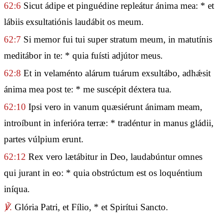
62:6
Sicut ádipe et pinguédine repleátur ánima mea: * et
lábiis exsultatiónis laudábit os meum.
62:7
Si memor fui tui super stratum meum, in matutínis
meditábor in te: * quia fuísti adjútor meus.
62:8
Et in velaménto alárum tuárum exsultábo, adhǽsit
ánima mea post te: * me suscépit déxtera tua.
62:10
Ipsi vero in vanum quæsiérunt ánimam meam,
introíbunt in inferióra terræ: * tradéntur in manus gládii,
partes vúlpium erunt.
62:12
Rex vero lætábitur in Deo, laudabúntur omnes
qui jurant in eo: * quia obstrúctum est os loquéntium
iníqua.
℣.
Glória Patri, et Fílio, * et Spirítui Sancto.