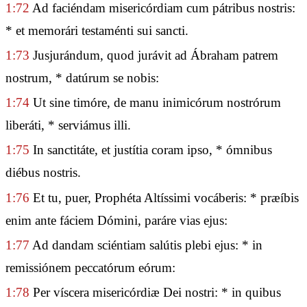
1:72
Ad faciéndam misericórdiam cum pátribus nostris:
* et memorári testaménti sui sancti.
1:73
Jusjurándum, quod jurávit ad Ábraham patrem
nostrum, * datúrum se nobis:
1:74
Ut sine timóre, de manu inimicórum nostrórum
liberáti, * serviámus illi.
1:75
In sanctitáte, et justítia coram ipso, * ómnibus
diébus nostris.
1:76
Et tu, puer, Prophéta Altíssimi vocáberis: * præíbis
enim ante fáciem Dómini, paráre vias ejus:
1:77
Ad dandam sciéntiam salútis plebi ejus: * in
remissiónem peccatórum eórum:
1:78
Per víscera misericórdiæ Dei nostri: * in quibus