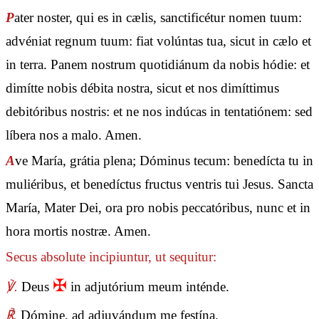
P
ater noster, qui es in cælis, sanctificétur nomen tuum:
advéniat regnum tuum: fiat volúntas tua, sicut in cælo et
in terra. Panem nostrum quotidiánum da nobis hódie: et
dimítte nobis débita nostra, sicut et nos dimíttimus
debitóribus nostris: et ne nos indúcas in tentatiónem: sed
líbera nos a malo. Amen.
A
ve María, grátia plena; Dóminus tecum: benedícta tu in
muliéribus, et benedíctus fructus ventris tui Jesus. Sancta
María, Mater Dei, ora pro nobis peccatóribus, nunc et in
hora mortis nostræ. Amen.
Secus absolute incipiuntur, ut sequitur:
✠
℣.
Deus
in adjutórium meum inténde.
℟.
Dómine, ad adjuvándum me festína.