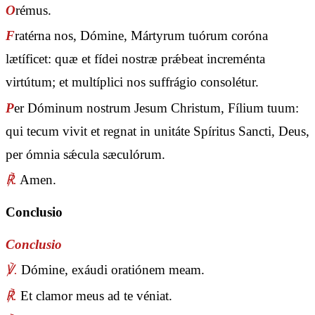
O
rémus.
F
ratérna nos, Dómine, Mártyrum tuórum coróna
lætíficet: quæ et fídei nostræ prǽbeat increménta
virtútum; et multíplici nos suffrágio consolétur.
P
er Dóminum nostrum Jesum Christum, Fílium tuum:
qui tecum vivit et regnat in unitáte Spíritus Sancti, Deus,
per ómnia sǽcula sæculórum.
℟.
Amen.
Conclusio
Conclusio
℣.
Dómine, exáudi oratiónem meam.
℟.
Et clamor meus ad te véniat.