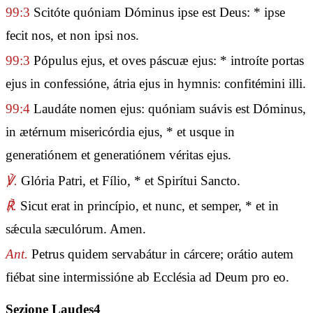
99:3
Scitóte quóniam Dóminus ipse est Deus: * ipse
fecit nos, et non ipsi nos.
99:3
Pópulus ejus, et oves páscuæ ejus: * introíte portas
ejus in confessióne, átria ejus in hymnis: confitémini illi.
99:4
Laudáte nomen ejus: quóniam suávis est Dóminus,
in ætérnum misericórdia ejus, * et usque in
generatiónem et generatiónem véritas ejus.
℣.
Glória Patri, et Fílio, * et Spirítui Sancto.
℟.
Sicut erat in princípio, et nunc, et semper, * et in
sǽcula sæculórum. Amen.
Ant.
Petrus quidem servabátur in cárcere; orátio autem
fiébat sine intermissióne ab Ecclésia ad Deum pro eo.
Sezione Laudes4