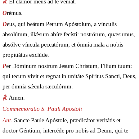
℟.
Et clamor meus ad te véniat.
O
rémus.
D
eus, qui beátum Petrum Apóstolum, a vínculis
absolútum, illǽsum abíre fecísti: nostrórum, quæsumus,
absólve víncula peccatórum; et ómnia mala a nobis
propitiátus exclúde.
P
er Dóminum nostrum Jesum Christum, Fílium tuum:
qui tecum vivit et regnat in unitáte Spíritus Sancti, Deus,
per ómnia sǽcula sæculórum.
℟.
Amen.
Commemoratio S. Pauli Apostoli
Ant.
Sancte Paule Apóstole, prædicátor veritátis et
doctor Géntium, intercéde pro nobis ad Deum, qui te