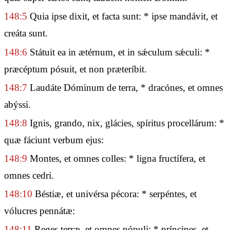
148:5
Quia ipse dixit, et facta sunt: * ipse mandávit, et
creáta sunt.
148:6
Státuit ea in ætérnum, et in sǽculum sǽculi: *
præcéptum pósuit, et non præteríbit.
148:7
Laudáte Dóminum de terra, * dracónes, et omnes
abýssi.
148:8
Ignis, grando, nix, glácies, spíritus procellárum: *
quæ fáciunt verbum ejus:
148:9
Montes, et omnes colles: * ligna fructífera, et
omnes cedri.
148:10
Béstiæ, et univérsa pécora: * serpéntes, et
vólucres pennátæ:
148:11
Reges terræ, et omnes pópuli: * príncipes, et