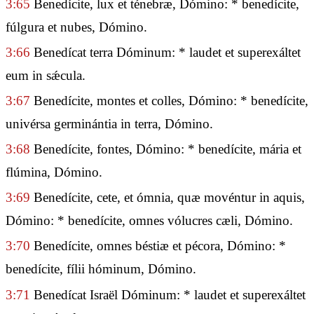
3:65
Benedícite, lux et ténebræ, Dómino: * benedícite,
fúlgura et nubes, Dómino.
3:66
Benedícat terra Dóminum: * laudet et superexáltet
eum in sǽcula.
3:67
Benedícite, montes et colles, Dómino: * benedícite,
univérsa germinántia in terra, Dómino.
3:68
Benedícite, fontes, Dómino: * benedícite, mária et
flúmina, Dómino.
3:69
Benedícite, cete, et ómnia, quæ movéntur in aquis,
Dómino: * benedícite, omnes vólucres cæli, Dómino.
3:70
Benedícite, omnes béstiæ et pécora, Dómino: *
benedícite, fílii hóminum, Dómino.
3:71
Benedícat Israël Dóminum: * laudet et superexáltet