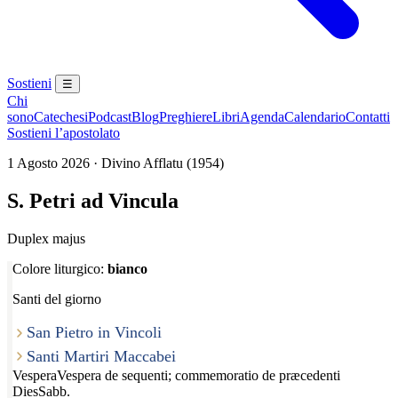
Sostieni
☰
Chi
sono
Catechesi
Podcast
Blog
Preghiere
Libri
Agenda
Calendario
Contatti
Sostieni l’apostolato
1 Agosto 2026 · Divino Afflatu (1954)
S. Petri ad Vincula
Duplex majus
Colore liturgico:
bianco
Santi del giorno
San Pietro in Vincoli
Santi Martiri Maccabei
Vespera
Vespera de sequenti; commemoratio de præcedenti
Dies
Sabb.