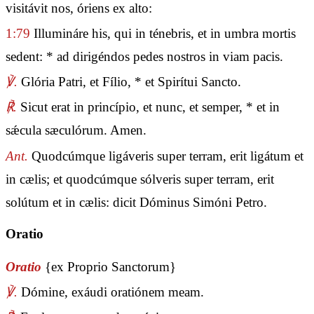
visitávit nos, óriens ex alto:
1:79
Illumináre his, qui in ténebris, et in umbra mortis
sedent: * ad dirigéndos pedes nostros in viam pacis.
℣.
Glória Patri, et Fílio, * et Spirítui Sancto.
℟.
Sicut erat in princípio, et nunc, et semper, * et in
sǽcula sæculórum. Amen.
Ant.
Quodcúmque ligáveris super terram, erit ligátum et
in cælis; et quodcúmque sólveris super terram, erit
solútum et in cælis: dicit Dóminus Simóni Petro.
Oratio
Oratio
{ex Proprio Sanctorum}
℣.
Dómine, exáudi oratiónem meam.