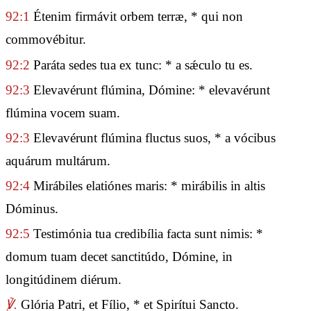
92:1
Étenim firmávit orbem terræ, * qui non
commovébitur.
92:2
Paráta sedes tua ex tunc: * a sǽculo tu es.
92:3
Elevavérunt flúmina, Dómine: * elevavérunt
flúmina vocem suam.
92:3
Elevavérunt flúmina fluctus suos, * a vócibus
aquárum multárum.
92:4
Mirábiles elatiónes maris: * mirábilis in altis
Dóminus.
92:5
Testimónia tua credibília facta sunt nimis: *
domum tuam decet sanctitúdo, Dómine, in
longitúdinem diérum.
℣.
Glória Patri, et Fílio, * et Spirítui Sancto.