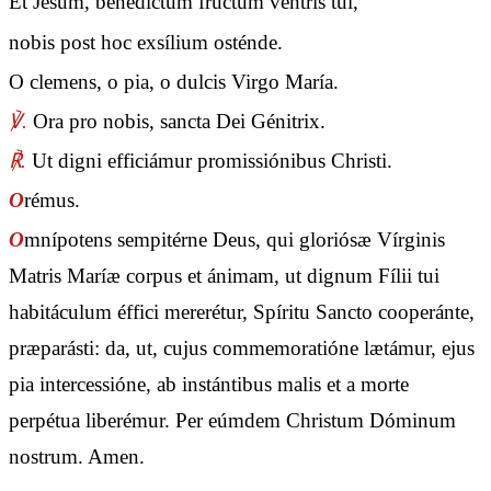
Et Jesum, benedíctum fructum ventris tui,
nobis post hoc exsílium osténde.
O clemens, o pia, o dulcis Virgo María.
℣.
Ora pro nobis, sancta Dei Génitrix.
℟.
Ut digni efficiámur promissiónibus Christi.
O
rémus.
O
mnípotens sempitérne Deus, qui gloriósæ Vírginis
Matris Maríæ corpus et ánimam, ut dignum Fílii tui
habitáculum éffici mererétur, Spíritu Sancto cooperánte,
præparásti: da, ut, cujus commemoratióne lætámur, ejus
pia intercessióne, ab instántibus malis et a morte
perpétua liberémur. Per eúmdem Christum Dóminum
nostrum. Amen.