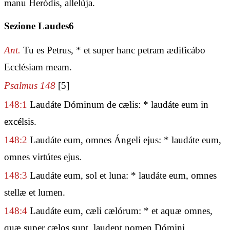
manu Heródis, allelúja.
Sezione Laudes6
Ant.
Tu es Petrus, * et super hanc petram ædificábo
Ecclésiam meam.
Psalmus 148
[5]
148:1
Laudáte Dóminum de cælis: * laudáte eum in
excélsis.
148:2
Laudáte eum, omnes Ángeli ejus: * laudáte eum,
omnes virtútes ejus.
148:3
Laudáte eum, sol et luna: * laudáte eum, omnes
stellæ et lumen.
148:4
Laudáte eum, cæli cælórum: * et aquæ omnes,
quæ super cælos sunt, laudent nomen Dómini.