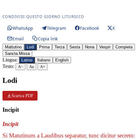
CONDIVIDI QUESTO GIORNO LITURGICO
WhatsApp
Telegram
Facebook
X
Email
Copia link
Mattutino
Lodi
Prima
Terza
Sesta
Nona
Vespri
Compieta
Sancta Missa
Lingua:
Latino
Italiano
English
Testo:
A−
Aa
A+
Lodi
Scarica PDF
Incipit
Incipit
Si Matutinum a Laudibus separatur, tunc dicitur secreto: