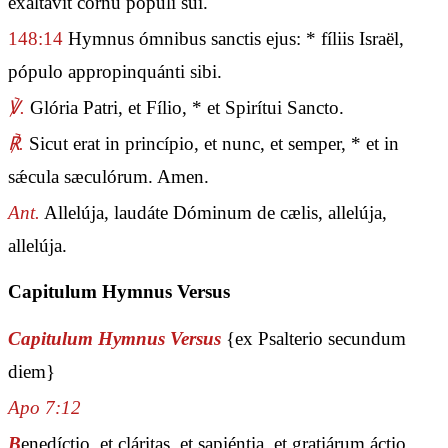
exaltávit cornu pópuli sui.
148:14
Hymnus ómnibus sanctis ejus: * fíliis Israël,
pópulo appropinquánti sibi.
℣.
Glória Patri, et Fílio, * et Spirítui Sancto.
℟.
Sicut erat in princípio, et nunc, et semper, * et in
sǽcula sæculórum. Amen.
Ant.
Allelúja, laudáte Dóminum de cælis, allelúja,
allelúja.
Capitulum Hymnus Versus
Capitulum Hymnus Versus
{ex Psalterio secundum
diem}
Apo 7:12
B
enedíctio, et cláritas, et sapiéntia, et gratiárum áctio,