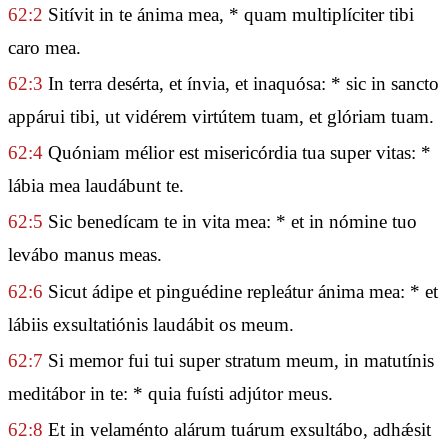
62:2
Sitívit in te ánima mea, * quam multiplíciter tibi
caro mea.
62:3
In terra desérta, et ínvia, et inaquósa: * sic in sancto
appárui tibi, ut vidérem virtútem tuam, et glóriam tuam.
62:4
Quóniam mélior est misericórdia tua super vitas: *
lábia mea laudábunt te.
62:5
Sic benedícam te in vita mea: * et in nómine tuo
levábo manus meas.
62:6
Sicut ádipe et pinguédine repleátur ánima mea: * et
lábiis exsultatiónis laudábit os meum.
62:7
Si memor fui tui super stratum meum, in matutínis
meditábor in te: * quia fuísti adjútor meus.
62:8
Et in velaménto alárum tuárum exsultábo, adhǽsit