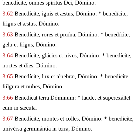
benedícite, omnes spíritus Dei, Dómino.
3:62
Benedícite, ignis et æstus, Dómino: * benedícite,
frigus et æstus, Dómino.
3:63
Benedícite, rores et pruína, Dómino: * benedícite,
gelu et frigus, Dómino.
3:64
Benedícite, glácies et nives, Dómino: * benedícite,
noctes et dies, Dómino.
3:65
Benedícite, lux et ténebræ, Dómino: * benedícite,
fúlgura et nubes, Dómino.
3:66
Benedícat terra Dóminum: * laudet et superexáltet
eum in sǽcula.
3:67
Benedícite, montes et colles, Dómino: * benedícite,
univérsa germinántia in terra, Dómino.