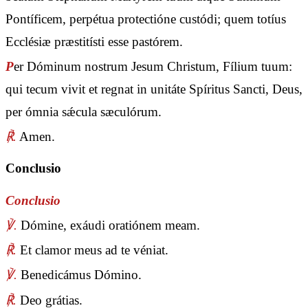
Pontíficem, perpétua protectióne custódi; quem totíus
Ecclésiæ præstitísti esse pastórem.
P
er Dóminum nostrum Jesum Christum, Fílium tuum:
qui tecum vivit et regnat in unitáte Spíritus Sancti, Deus,
per ómnia sǽcula sæculórum.
℟.
Amen.
Conclusio
Conclusio
℣.
Dómine, exáudi oratiónem meam.
℟.
Et clamor meus ad te véniat.
℣.
Benedicámus Dómino.
℟.
Deo grátias.