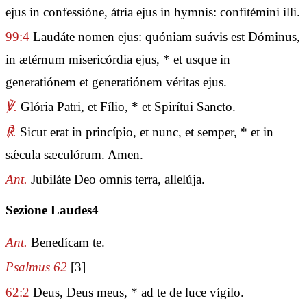
ejus in confessióne, átria ejus in hymnis: confitémini illi.
99:4
Laudáte nomen ejus: quóniam suávis est Dóminus,
in ætérnum misericórdia ejus, * et usque in
generatiónem et generatiónem véritas ejus.
℣.
Glória Patri, et Fílio, * et Spirítui Sancto.
℟.
Sicut erat in princípio, et nunc, et semper, * et in
sǽcula sæculórum. Amen.
Ant.
Jubiláte Deo omnis terra, allelúja.
Sezione Laudes4
Ant.
Benedícam te.
Psalmus 62
[3]
62:2
Deus, Deus meus, * ad te de luce vígilo.