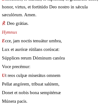
honor, virtus, et fortitúdo Deo nostro in sǽcula
sæculórum. Amen.
℟.
Deo grátias.
Hymnus
E
cce, jam noctis tenuátur umbra,
Lux et auróræ rútilans corúscat:
Súpplices rerum Dóminum canóra
Voce precémur:
U
t reos culpæ miserátus omnem
Pellat angórem, tríbuat salútem,
Donet et nobis bona sempitérnæ
Múnera pacis.