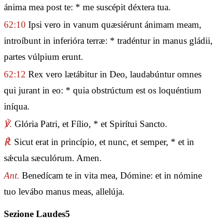
ánima mea post te: * me suscépit déxtera tua.
62:10
Ipsi vero in vanum quæsiérunt ánimam meam,
introíbunt in inferióra terræ: * tradéntur in manus gládii,
partes vúlpium erunt.
62:12
Rex vero lætábitur in Deo, laudabúntur omnes
qui jurant in eo: * quia obstrúctum est os loquéntium
iníqua.
℣.
Glória Patri, et Fílio, * et Spirítui Sancto.
℟.
Sicut erat in princípio, et nunc, et semper, * et in
sǽcula sæculórum. Amen.
Ant.
Benedícam te in vita mea, Dómine: et in nómine
tuo levábo manus meas, allelúja.
Sezione Laudes5