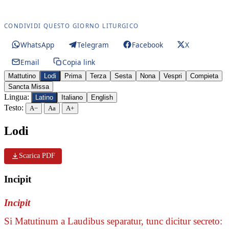
CONDIVIDI QUESTO GIORNO LITURGICO
WhatsApp
Telegram
Facebook
X
Email
Copia link
Mattutino
Lodi
Prima
Terza
Sesta
Nona
Vespri
Compieta
Sancta Missa
Lingua:
Latino
Italiano
English
Testo:
A−
Aa
A+
Lodi
Scarica PDF
Incipit
Incipit
Si Matutinum a Laudibus separatur, tunc dicitur secreto: