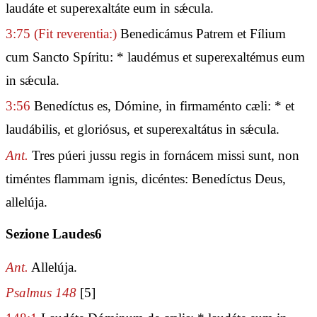
laudáte et superexaltáte eum in sǽcula.
3:75
(Fit reverentia:)
Benedicámus Patrem et Fílium
cum Sancto Spíritu: * laudémus et superexaltémus eum
in sǽcula.
3:56
Benedíctus es, Dómine, in firmaménto cæli: * et
laudábilis, et gloriósus, et superexaltátus in sǽcula.
Ant.
Tres púeri jussu regis in fornácem missi sunt, non
timéntes flammam ignis, dicéntes: Benedíctus Deus,
allelúja.
Sezione Laudes6
Ant.
Allelúja.
Psalmus 148
[5]