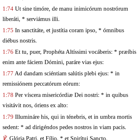
1:74
Ut sine timóre, de manu inimicórum nostrórum
liberáti, * serviámus illi.
1:75
In sanctitáte, et justítia coram ipso, * ómnibus
diébus nostris.
1:76
Et tu, puer, Prophéta Altíssimi vocáberis: * præíbis
enim ante fáciem Dómini, paráre vias ejus:
1:77
Ad dandam sciéntiam salútis plebi ejus: * in
remissiónem peccatórum eórum:
1:78
Per víscera misericórdiæ Dei nostri: * in quibus
visitávit nos, óriens ex alto:
1:79
Illumináre his, qui in ténebris, et in umbra mortis
sedent: * ad dirigéndos pedes nostros in viam pacis.
℣.
Glória Patri, et Fílio, * et Spirítui Sancto.