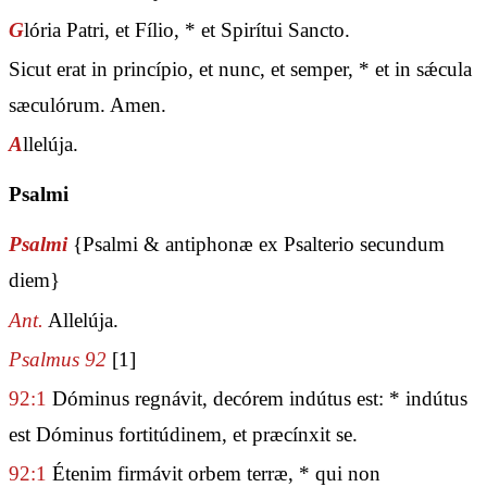
G
lória Patri, et Fílio, * et Spirítui Sancto.
Sicut erat in princípio, et nunc, et semper, * et in sǽcula
sæculórum. Amen.
A
llelúja.
Psalmi
Psalmi
{Psalmi & antiphonæ ex Psalterio secundum
diem}
Ant.
Allelúja.
Psalmus 92
[1]
92:1
Dóminus regnávit, decórem indútus est: * indútus
est Dóminus fortitúdinem, et præcínxit se.
92:1
Étenim firmávit orbem terræ, * qui non