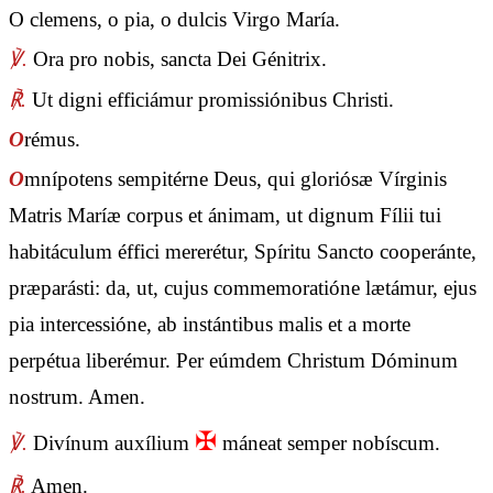
O clemens, o pia, o dulcis Virgo María.
℣.
Ora pro nobis, sancta Dei Génitrix.
℟.
Ut digni efficiámur promissiónibus Christi.
O
rémus.
O
mnípotens sempitérne Deus, qui gloriósæ Vírginis
Matris Maríæ corpus et ánimam, ut dignum Fílii tui
habitáculum éffici mererétur, Spíritu Sancto cooperánte,
præparásti: da, ut, cujus commemoratióne lætámur, ejus
pia intercessióne, ab instántibus malis et a morte
perpétua liberémur. Per eúmdem Christum Dóminum
nostrum. Amen.
✠
℣.
Divínum auxílium
máneat semper nobíscum.
℟.
Amen.