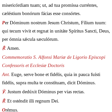
misericórdiam tuam; ut, ad tua promíssa curréntes,
cæléstium bonórum fácias esse consórtes.
P
er Dóminum nostrum Jesum Christum, Fílium tuum:
qui tecum vivit et regnat in unitáte Spíritus Sancti, Deus,
per ómnia sǽcula sæculórum.
℟.
Amen.
Commemoratio S. Alfonsi Mariæ de Ligorio Episcopi
Confessoris et Ecclesiæ Doctoris
Ant.
Euge, serve bone et fidélis, quia in pauca fuísti
fidélis, supra multa te constítuam, dicit Dóminus.
℣.
Justum dedúxit Dóminus per vias rectas.
℟.
Et osténdit illi regnum Dei.
O
rémus.