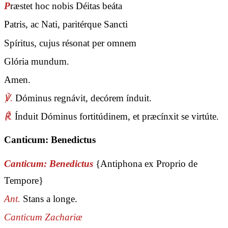
P
ræstet hoc nobis Déitas beáta
Patris, ac Nati, paritérque Sancti
Spíritus, cujus résonat per omnem
Glória mundum.
Amen.
℣.
Dóminus regnávit, decórem índuit.
℟.
Índuit Dóminus fortitúdinem, et præcínxit se virtúte.
Canticum: Benedictus
Canticum: Benedictus
{Antiphona ex Proprio de
Tempore}
Ant.
Stans a longe.
Canticum Zachariæ