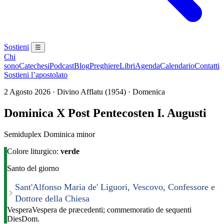
Sostieni
☰
Chi
sono
Catechesi
Podcast
Blog
Preghiere
Libri
Agenda
Calendario
Contatti
Sostieni l’apostolato
2 Agosto 2026 · Divino Afflatu (1954) · Domenica
Dominica X Post Pentecosten I. Augusti
Semiduplex Dominica minor
Colore liturgico:
verde
Santo del giorno
Sant'Alfonso Maria de' Liguori, Vescovo, Confessore e
Dottore della Chiesa
Vespera
Vespera de præcedenti; commemoratio de sequenti
Dies
Dom.