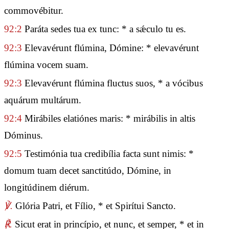
commovébitur.
92:2
Paráta sedes tua ex tunc: * a sǽculo tu es.
92:3
Elevavérunt flúmina, Dómine: * elevavérunt
flúmina vocem suam.
92:3
Elevavérunt flúmina fluctus suos, * a vócibus
aquárum multárum.
92:4
Mirábiles elatiónes maris: * mirábilis in altis
Dóminus.
92:5
Testimónia tua credibília facta sunt nimis: *
domum tuam decet sanctitúdo, Dómine, in
longitúdinem diérum.
℣.
Glória Patri, et Fílio, * et Spirítui Sancto.
℟.
Sicut erat in princípio, et nunc, et semper, * et in