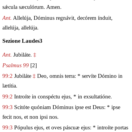
sǽcula sæculórum. Amen.
Ant.
Allelúja, Dóminus regnávit, decórem índuit,
allelúja, allelúja.
Sezione Laudes3
Ant.
Jubiláte.
‡
Psalmus 99
[2]
99:2
Jubiláte
‡
Deo, omnis terra: * servíte Dómino in
lætítia.
99:2
Introíte in conspéctu ejus, * in exsultatióne.
99:3
Scitóte quóniam Dóminus ipse est Deus: * ipse
fecit nos, et non ipsi nos.
99:3
Pópulus ejus, et oves páscuæ ejus: * introíte portas