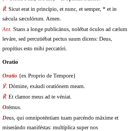
℟.
Sicut erat in princípio, et nunc, et semper, * et in
sǽcula sæculórum. Amen.
Ant.
Stans a longe publicánus, nolébat óculos ad cælum
leváre, sed percutiébat pectus suum dicens: Deus,
propítius esto mihi peccatóri.
Oratio
Oratio
{ex Proprio de Tempore}
℣.
Dómine, exáudi oratiónem meam.
℟.
Et clamor meus ad te véniat.
O
rémus.
D
eus, qui omnipoténtiam tuam parcéndo máxime et
miserándo maniféstas: multíplica super nos