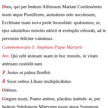
D
eus, qui per beátum Alfónsum Maríam Confessórem
tuum atque Pontíficem, animárum zelo succénsum,
Ecclésiam tuam nova prole fecundásti: quǽsumus; ut,
ejus salutáribus mónitis edócti et exémplis roboráti, ad te
perveníre felíciter valeámus.
Commemoratio S. Stephani Papæ Martyris
Ant.
Qui odit ánimam suam in hoc mundo, in vitam
ætérnam custódit eam.
℣.
Justus ut palma florébit.
℟.
Sicut cedrus Líbani multiplicábitur.
O
rémus.
G
regem tuum, Pastor ætérne, placátus inténde: et, per
beátum Stéphanum Mártyrem tuum atque Summum