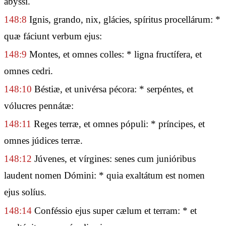
abýssi.
148:8
Ignis, grando, nix, glácies, spíritus procellárum: *
quæ fáciunt verbum ejus:
148:9
Montes, et omnes colles: * ligna fructífera, et
omnes cedri.
148:10
Béstiæ, et univérsa pécora: * serpéntes, et
vólucres pennátæ:
148:11
Reges terræ, et omnes pópuli: * príncipes, et
omnes júdices terræ.
148:12
Júvenes, et vírgines: senes cum junióribus
laudent nomen Dómini: * quia exaltátum est nomen
ejus solíus.
148:14
Conféssio ejus super cælum et terram: * et