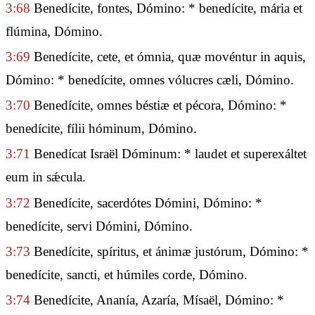
3:68
Benedícite, fontes, Dómino: * benedícite, mária et
flúmina, Dómino.
3:69
Benedícite, cete, et ómnia, quæ movéntur in aquis,
Dómino: * benedícite, omnes vólucres cæli, Dómino.
3:70
Benedícite, omnes béstiæ et pécora, Dómino: *
benedícite, fílii hóminum, Dómino.
3:71
Benedícat Israël Dóminum: * laudet et superexáltet
eum in sǽcula.
3:72
Benedícite, sacerdótes Dómini, Dómino: *
benedícite, servi Dómini, Dómino.
3:73
Benedícite, spíritus, et ánimæ justórum, Dómino: *
benedícite, sancti, et húmiles corde, Dómino.
3:74
Benedícite, Ananía, Azaría, Mísaël, Dómino: *