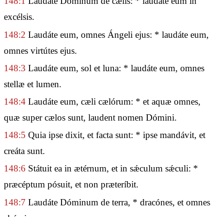
148:1
Laudáte Dóminum de cælis: * laudáte eum in
excélsis.
148:2
Laudáte eum, omnes Ángeli ejus: * laudáte eum,
omnes virtútes ejus.
148:3
Laudáte eum, sol et luna: * laudáte eum, omnes
stellæ et lumen.
148:4
Laudáte eum, cæli cælórum: * et aquæ omnes,
quæ super cælos sunt, laudent nomen Dómini.
148:5
Quia ipse dixit, et facta sunt: * ipse mandávit, et
creáta sunt.
148:6
Státuit ea in ætérnum, et in sǽculum sǽculi: *
præcéptum pósuit, et non præteríbit.
148:7
Laudáte Dóminum de terra, * dracónes, et omnes