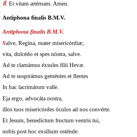
℟.
Et vitam ætérnam. Amen.
Antiphona finalis B.M.V.
Antiphona finalis B.M.V.
S
alve, Regína, mater misericórdiæ;
vita, dulcédo et spes nóstra, salve.
Ad te clamámus éxsules fílii Hevæ.
Ad te suspirámus geméntes et flentes
In hac lacrimárum valle.
Eja ergo, advocáta nostra,
illos tuos misericórdes óculos ad nos convérte.
Et Jesum, benedíctum fructum ventris tui,
nobis post hoc exsílium osténde.