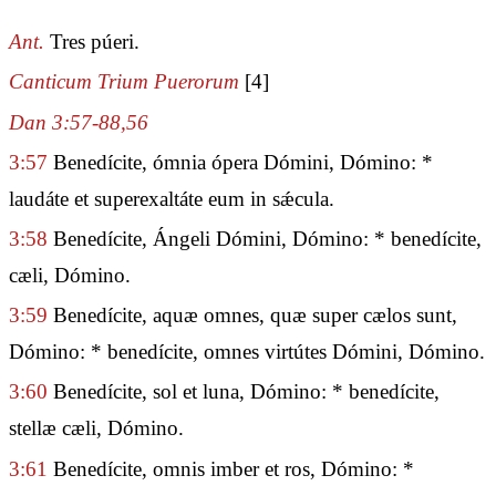
Ant.
Tres púeri.
Canticum Trium Puerorum
[4]
Dan 3:57-88,56
3:57
Benedícite, ómnia ópera Dómini, Dómino: *
laudáte et superexaltáte eum in sǽcula.
3:58
Benedícite, Ángeli Dómini, Dómino: * benedícite,
cæli, Dómino.
3:59
Benedícite, aquæ omnes, quæ super cælos sunt,
Dómino: * benedícite, omnes virtútes Dómini, Dómino.
3:60
Benedícite, sol et luna, Dómino: * benedícite,
stellæ cæli, Dómino.
3:61
Benedícite, omnis imber et ros, Dómino: *