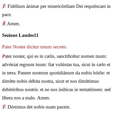
℣.
Fidélium ánimæ per misericórdiam Dei requiéscant in
pace.
℟.
Amen.
Sezione Laudes11
Pater Noster
dicitur totum secreto.
P
ater noster, qui es in cælis, sanctificétur nomen tuum:
advéniat regnum tuum: fiat volúntas tua, sicut in cælo et
in terra. Panem nostrum quotidiánum da nobis hódie: et
dimítte nobis débita nostra, sicut et nos dimíttimus
debitóribus nostris: et ne nos indúcas in tentatiónem: sed
líbera nos a malo. Amen.
℣.
Dóminus det nobis suam pacem.