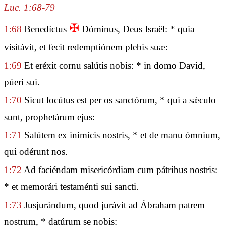
Luc. 1:68-79
✠
1:68
Benedíctus
Dóminus, Deus Israël: * quia
visitávit, et fecit redemptiónem plebis suæ:
1:69
Et eréxit cornu salútis nobis: * in domo David,
púeri sui.
1:70
Sicut locútus est per os sanctórum, * qui a sǽculo
sunt, prophetárum ejus:
1:71
Salútem ex inimícis nostris, * et de manu ómnium,
qui odérunt nos.
1:72
Ad faciéndam misericórdiam cum pátribus nostris:
* et memorári testaménti sui sancti.
1:73
Jusjurándum, quod jurávit ad Ábraham patrem
nostrum, * datúrum se nobis: