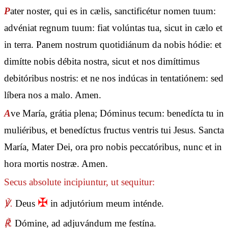
P
ater noster, qui es in cælis, sanctificétur nomen tuum:
advéniat regnum tuum: fiat volúntas tua, sicut in cælo et
in terra. Panem nostrum quotidiánum da nobis hódie: et
dimítte nobis débita nostra, sicut et nos dimíttimus
debitóribus nostris: et ne nos indúcas in tentatiónem: sed
líbera nos a malo. Amen.
A
ve María, grátia plena; Dóminus tecum: benedícta tu in
muliéribus, et benedíctus fructus ventris tui Jesus. Sancta
María, Mater Dei, ora pro nobis peccatóribus, nunc et in
hora mortis nostræ. Amen.
Secus absolute incipiuntur, ut sequitur:
✠
℣.
Deus
in adjutórium meum inténde.
℟.
Dómine, ad adjuvándum me festína.