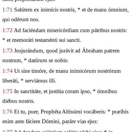
1:71
Salútem ex inimícis nostris, * et de manu ómnium,
qui odérunt nos.
1:72
Ad faciéndam misericórdiam cum pátribus nostris:
* et memorári testaménti sui sancti.
1:73
Jusjurándum, quod jurávit ad Ábraham patrem
nostrum, * datúrum se nobis:
1:74
Ut sine timóre, de manu inimicórum nostrórum
liberáti, * serviámus illi.
1:75
In sanctitáte, et justítia coram ipso, * ómnibus
diébus nostris.
1:76
Et tu, puer, Prophéta Altíssimi vocáberis: * præíbis
enim ante fáciem Dómini, paráre vias ejus: