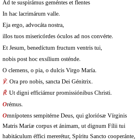
Ad te suspirámus geméntes et flentes
In hac lacrimárum valle.
Eja ergo, advocáta nostra,
illos tuos misericórdes óculos ad nos convérte.
Et Jesum, benedíctum fructum ventris tui,
nobis post hoc exsílium osténde.
O clemens, o pia, o dulcis Virgo María.
℣.
Ora pro nobis, sancta Dei Génitrix.
℟.
Ut digni efficiámur promissiónibus Christi.
O
rémus.
O
mnípotens sempitérne Deus, qui gloriósæ Vírginis
Matris Maríæ corpus et ánimam, ut dignum Fílii tui
habitáculum éffici mererétur, Spíritu Sancto cooperánte,