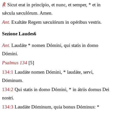
℟.
Sicut erat in princípio, et nunc, et semper, * et in
sǽcula sæculórum. Amen.
Ant.
Exaltáte Regem sæculórum in opéribus vestris.
Sezione Laudes6
Ant.
Laudáte * nomen Dómini, qui statis in domo
Dómini.
Psalmus 134
[5]
134:1
Laudáte nomen Dómini, * laudáte, servi,
Dóminum.
134:2
Qui statis in domo Dómini, * in átriis domus Dei
nostri.
134:3
Laudáte Dóminum, quia bonus Dóminus: *