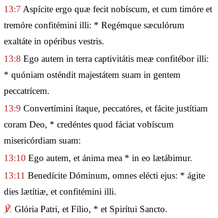
13:7
Aspícite ergo quæ fecit nobíscum, et cum timóre et
tremóre confitémini illi: * Regémque sæculórum
exaltáte in opéribus vestris.
13:8
Ego autem in terra captivitátis meæ confitébor illi:
* quóniam osténdit majestátem suam in gentem
peccatrícem.
13:9
Convertímini ítaque, peccatóres, et fácite justítiam
coram Deo, * credéntes quod fáciat vobíscum
misericórdiam suam:
13:10
Ego autem, et ánima mea * in eo lætábimur.
13:11
Benedícite Dóminum, omnes elécti ejus: * ágite
dies lætítiæ, et confitémini illi.
℣.
Glória Patri, et Fílio, * et Spirítui Sancto.