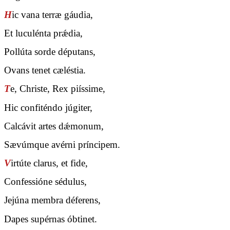
H
ic vana terræ gáudia,
Et luculénta prǽdia,
Pollúta sorde députans,
Ovans tenet cæléstia.
T
e, Christe, Rex piíssime,
Hic confiténdo júgiter,
Calcávit artes dǽmonum,
Sævúmque avérni príncipem.
V
irtúte clarus, et fide,
Confessióne sédulus,
Jejúna membra déferens,
Dapes supérnas óbtinet.