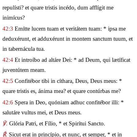
repulísti? et quare tristis incédo, dum afflígit me
inimícus?
42:3
Emítte lucem tuam et veritátem tuam: * ipsa me
deduxérunt, et adduxérunt in montem sanctum tuum, et
in tabernácula tua.
42:4
Et introíbo ad altáre Dei: * ad Deum, qui lætíficat
juventútem meam.
42:5
Confitébor tibi in cíthara, Deus, Deus meus: *
quare tristis es, ánima mea? et quare contúrbas me?
42:6
Spera in Deo, quóniam adhuc confitébor illi: *
salutáre vultus mei, et Deus meus.
℣.
Glória Patri, et Fílio, * et Spirítui Sancto.
℟.
Sicut erat in princípio, et nunc, et semper, * et in