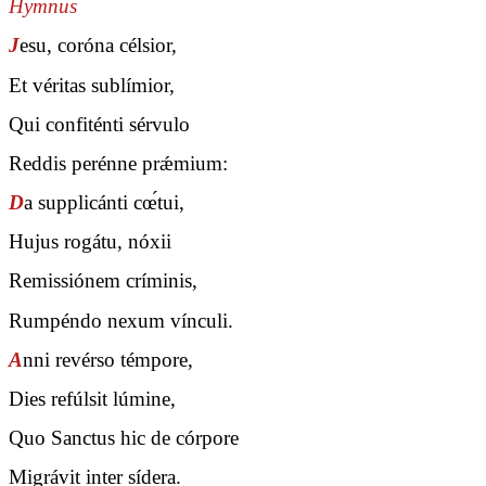
Hymnus
J
esu, coróna célsior,
Et véritas sublímior,
Qui confiténti sérvulo
Reddis perénne prǽmium:
D
a supplicánti cœ́tui,
Hujus rogátu, nóxii
Remissiónem críminis,
Rumpéndo nexum vínculi.
A
nni revérso témpore,
Dies refúlsit lúmine,
Quo Sanctus hic de córpore
Migrávit inter sídera.