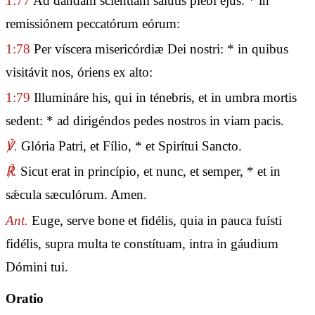
1:77
Ad dandam sciéntiam salútis plebi ejus: * in
remissiónem peccatórum eórum:
1:78
Per víscera misericórdiæ Dei nostri: * in quibus
visitávit nos, óriens ex alto:
1:79
Illumináre his, qui in ténebris, et in umbra mortis
sedent: * ad dirigéndos pedes nostros in viam pacis.
℣.
Glória Patri, et Fílio, * et Spirítui Sancto.
℟.
Sicut erat in princípio, et nunc, et semper, * et in
sǽcula sæculórum. Amen.
Ant.
Euge, serve bone et fidélis, quia in pauca fuísti
fidélis, supra multa te constítuam, intra in gáudium
Dómini tui.
Oratio