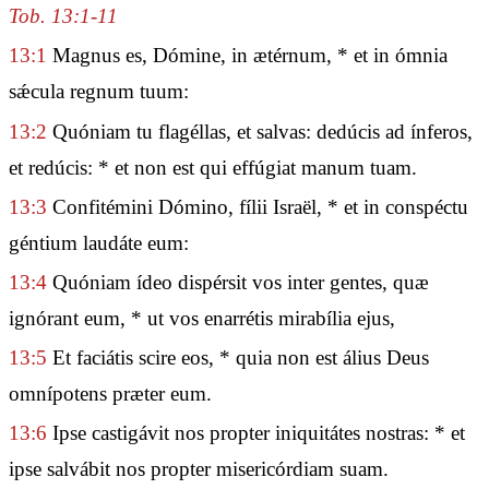
Tob. 13:1-11
13:1
Magnus es, Dómine, in ætérnum, * et in ómnia
sǽcula regnum tuum:
13:2
Quóniam tu flagéllas, et salvas: dedúcis ad ínferos,
et redúcis: * et non est qui effúgiat manum tuam.
13:3
Confitémini Dómino, fílii Israël, * et in conspéctu
géntium laudáte eum:
13:4
Quóniam ídeo dispérsit vos inter gentes, quæ
ignórant eum, * ut vos enarrétis mirabília ejus,
13:5
Et faciátis scire eos, * quia non est álius Deus
omnípotens præter eum.
13:6
Ipse castigávit nos propter iniquitátes nostras: * et
ipse salvábit nos propter misericórdiam suam.