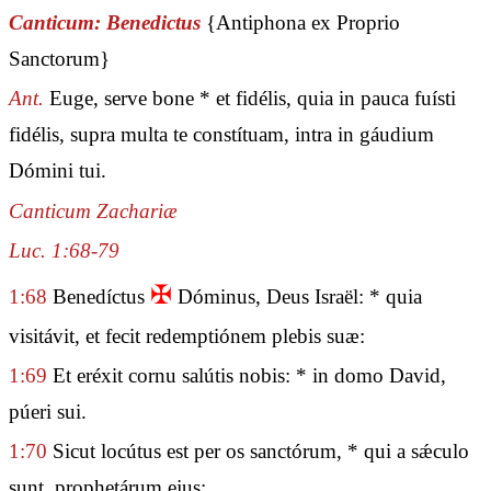
Canticum: Benedictus
{Antiphona ex Proprio
Sanctorum}
Ant.
Euge, serve bone * et fidélis, quia in pauca fuísti
fidélis, supra multa te constítuam, intra in gáudium
Dómini tui.
Canticum Zachariæ
Luc. 1:68-79
✠
1:68
Benedíctus
Dóminus, Deus Israël: * quia
visitávit, et fecit redemptiónem plebis suæ:
1:69
Et eréxit cornu salútis nobis: * in domo David,
púeri sui.
1:70
Sicut locútus est per os sanctórum, * qui a sǽculo
sunt, prophetárum ejus: