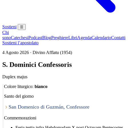
Sostieni
☰
Chi
sono
Catechesi
Podcast
Blog
Preghiere
Libri
Agenda
Calendario
Contatti
Sostieni l’apostolato
4 Agosto 2026 · Divino Afflatu (1954)
S. Dominici Confessoris
Duplex majus
Colore liturgico:
bianco
Santo del giorno
San Domenico di Guzmán, Confessore
Commemorazioni
Feria tertia infra Hebdomadam X post Octavam Pentecostes