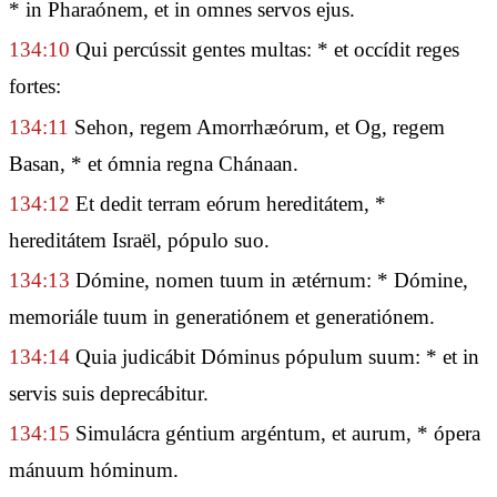
* in Pharaónem, et in omnes servos ejus.
134:10
Qui percússit gentes multas: * et occídit reges
fortes:
134:11
Sehon, regem Amorrhæórum, et Og, regem
Basan, * et ómnia regna Chánaan.
134:12
Et dedit terram eórum hereditátem, *
hereditátem Israël, pópulo suo.
134:13
Dómine, nomen tuum in ætérnum: * Dómine,
memoriále tuum in generatiónem et generatiónem.
134:14
Quia judicábit Dóminus pópulum suum: * et in
servis suis deprecábitur.
134:15
Simulácra géntium argéntum, et aurum, * ópera
mánuum hóminum.