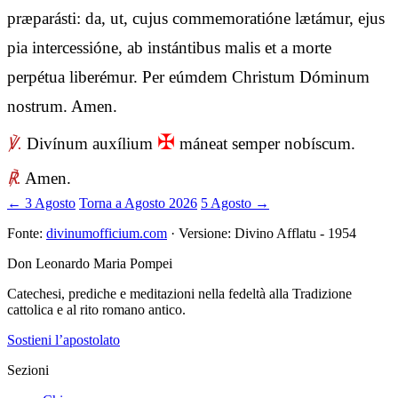
præparásti: da, ut, cujus commemoratióne lætámur, ejus
pia intercessióne, ab instántibus malis et a morte
perpétua liberémur. Per eúmdem Christum Dóminum
nostrum. Amen.
✠
℣.
Divínum auxílium
máneat semper nobíscum.
℟.
Amen.
← 3 Agosto
Torna a Agosto 2026
5 Agosto →
Fonte:
divinumofficium.com
· Versione: Divino Afflatu - 1954
Don Leonardo Maria Pompei
Catechesi, prediche e meditazioni nella fedeltà alla Tradizione
cattolica e al rito romano antico.
Sostieni l’apostolato
Sezioni