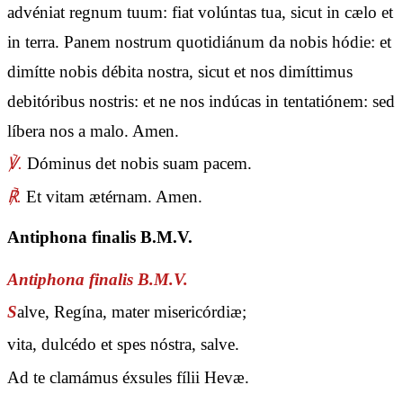
advéniat regnum tuum: fiat volúntas tua, sicut in cælo et
in terra. Panem nostrum quotidiánum da nobis hódie: et
dimítte nobis débita nostra, sicut et nos dimíttimus
debitóribus nostris: et ne nos indúcas in tentatiónem: sed
líbera nos a malo. Amen.
℣.
Dóminus det nobis suam pacem.
℟.
Et vitam ætérnam. Amen.
Antiphona finalis B.M.V.
Antiphona finalis B.M.V.
S
alve, Regína, mater misericórdiæ;
vita, dulcédo et spes nóstra, salve.
Ad te clamámus éxsules fílii Hevæ.