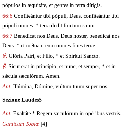
pópulos in æquitáte, et gentes in terra dírigis.
66:6
Confiteántur tibi pópuli, Deus, confiteántur tibi
pópuli omnes: * terra dedit fructum suum.
66:7
Benedícat nos Deus, Deus noster, benedícat nos
Deus: * et métuant eum omnes fines terræ.
℣.
Glória Patri, et Fílio, * et Spirítui Sancto.
℟.
Sicut erat in princípio, et nunc, et semper, * et in
sǽcula sæculórum. Amen.
Ant.
Illúmina, Dómine, vultum tuum super nos.
Sezione Laudes5
Ant.
Exaltáte * Regem sæculórum in opéribus vestris.
Canticum Tobiæ
[4]