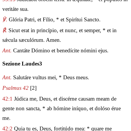
veritáte sua.
℣.
Glória Patri, et Fílio, * et Spirítui Sancto.
℟.
Sicut erat in princípio, et nunc, et semper, * et in
sǽcula sæculórum. Amen.
Ant.
Cantáte Dómino et benedícite nómini ejus.
Sezione Laudes3
Ant.
Salutáre vultus mei, * Deus meus.
Psalmus 42
[2]
42:1
Júdica me, Deus, et discérne causam meam de
gente non sancta, * ab hómine iníquo, et dolóso érue
me.
42:2
Quia tu es, Deus, fortitúdo mea: * quare me