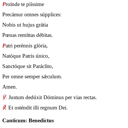
P
roínde te piíssime
Precámur omnes súpplices:
Nobis ut hujus grátia
Pœnas remíttas débitas.
P
atri perénnis glória,
Natóque Patris único,
Sanctóque sit Paráclito,
Per omne semper sǽculum.
Amen.
℣.
Justum dedúxit Dóminus per vias rectas.
℟.
Et osténdit illi regnum Dei.
Canticum: Benedictus