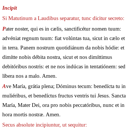
Incipit
Si Matutinum a Laudibus separatur, tunc dicitur secreto:
P
ater noster, qui es in cælis, sanctificétur nomen tuum:
advéniat regnum tuum: fiat volúntas tua, sicut in cælo et
in terra. Panem nostrum quotidiánum da nobis hódie: et
dimítte nobis débita nostra, sicut et nos dimíttimus
debitóribus nostris: et ne nos indúcas in tentatiónem: sed
líbera nos a malo. Amen.
A
ve María, grátia plena; Dóminus tecum: benedícta tu in
muliéribus, et benedíctus fructus ventris tui Jesus. Sancta
María, Mater Dei, ora pro nobis peccatóribus, nunc et in
hora mortis nostræ. Amen.
Secus absolute incipiuntur, ut sequitur: