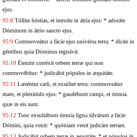
ejus.
95:8
Tóllite hóstias, et introíte in átria ejus: * adoráte
Dóminum in átrio sancto ejus.
95:9
Commoveátur a fácie ejus univérsa terra: * dícite in
géntibus quia Dóminus regnávit.
95:10
Étenim corréxit orbem terræ qui non
commovébitur: * judicábit pópulos in æquitáte.
95:11
Læténtur cæli, et exsúltet terra: commoveátur
mare, et plenitúdo ejus: * gaudébunt campi, et ómnia
quæ in eis sunt.
95:12
Tunc exsultábunt ómnia ligna silvárum a fácie
Dómini, quia venit: * quóniam venit judicáre terram.
95:13
Judicábit orbem terræ in æquitáte, * et pópulos in