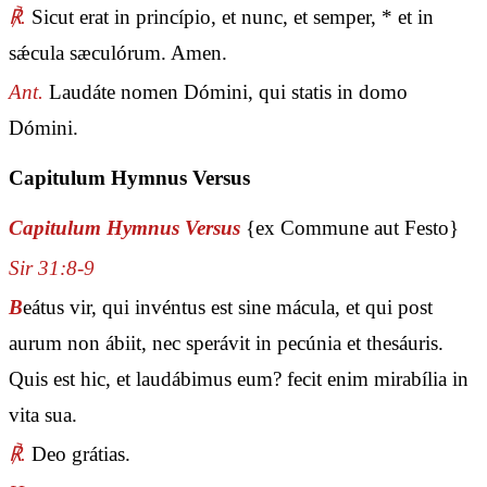
℟.
Sicut erat in princípio, et nunc, et semper, * et in
sǽcula sæculórum. Amen.
Ant.
Laudáte nomen Dómini, qui statis in domo
Dómini.
Capitulum Hymnus Versus
Capitulum Hymnus Versus
{ex Commune aut Festo}
Sir 31:8-9
B
eátus vir, qui invéntus est sine mácula, et qui post
aurum non ábiit, nec sperávit in pecúnia et thesáuris.
Quis est hic, et laudábimus eum? fecit enim mirabília in
vita sua.
℟.
Deo grátias.