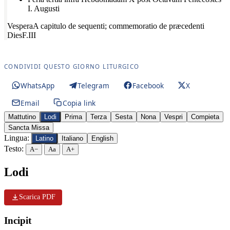
I. Augusti
Vespera
A capitulo de sequenti; commemoratio de præcedenti
Dies
F.III
CONDIVIDI QUESTO GIORNO LITURGICO
WhatsApp
Telegram
Facebook
X
Email
Copia link
Mattutino
Lodi
Prima
Terza
Sesta
Nona
Vespri
Compieta
Sancta Missa
Lingua:
Latino
Italiano
English
Testo:
A−
Aa
A+
Lodi
Scarica PDF
Incipit