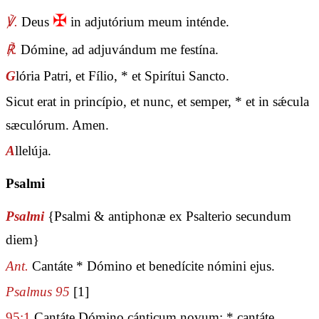
✠
℣.
Deus
in adjutórium meum inténde.
℟.
Dómine, ad adjuvándum me festína.
G
lória Patri, et Fílio, * et Spirítui Sancto.
Sicut erat in princípio, et nunc, et semper, * et in sǽcula
sæculórum. Amen.
A
llelúja.
Psalmi
Psalmi
{Psalmi & antiphonæ ex Psalterio secundum
diem}
Ant.
Cantáte * Dómino et benedícite nómini ejus.
Psalmus 95
[1]
95:1
Cantáte Dómino cánticum novum: * cantáte