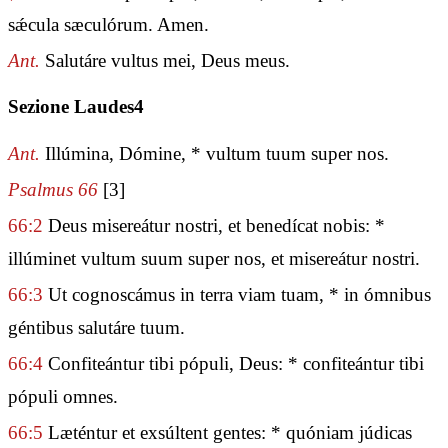
sǽcula sæculórum. Amen.
Ant.
Salutáre vultus mei, Deus meus.
Sezione Laudes4
Ant.
Illúmina, Dómine, * vultum tuum super nos.
Psalmus 66
[3]
66:2
Deus misereátur nostri, et benedícat nobis: *
illúminet vultum suum super nos, et misereátur nostri.
66:3
Ut cognoscámus in terra viam tuam, * in ómnibus
géntibus salutáre tuum.
66:4
Confiteántur tibi pópuli, Deus: * confiteántur tibi
pópuli omnes.
66:5
Læténtur et exsúltent gentes: * quóniam júdicas