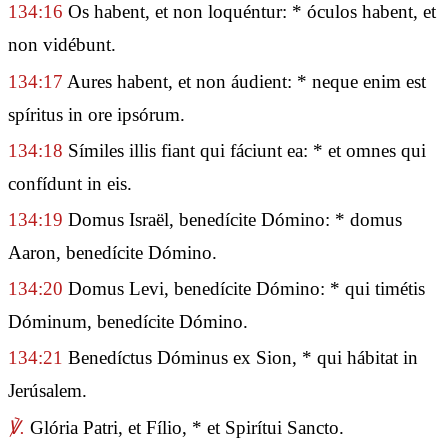
134:16
Os habent, et non loquéntur: * óculos habent, et
non vidébunt.
134:17
Aures habent, et non áudient: * neque enim est
spíritus in ore ipsórum.
134:18
Símiles illis fiant qui fáciunt ea: * et omnes qui
confídunt in eis.
134:19
Domus Israël, benedícite Dómino: * domus
Aaron, benedícite Dómino.
134:20
Domus Levi, benedícite Dómino: * qui timétis
Dóminum, benedícite Dómino.
134:21
Benedíctus Dóminus ex Sion, * qui hábitat in
Jerúsalem.
℣.
Glória Patri, et Fílio, * et Spirítui Sancto.