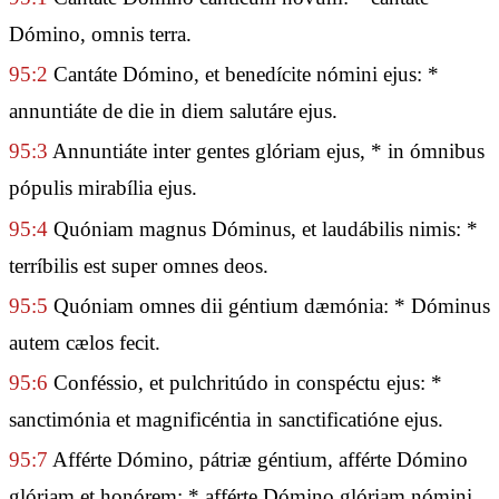
Dómino, omnis terra.
95:2
Cantáte Dómino, et benedícite nómini ejus: *
annuntiáte de die in diem salutáre ejus.
95:3
Annuntiáte inter gentes glóriam ejus, * in ómnibus
pópulis mirabília ejus.
95:4
Quóniam magnus Dóminus, et laudábilis nimis: *
terríbilis est super omnes deos.
95:5
Quóniam omnes dii géntium dæmónia: * Dóminus
autem cælos fecit.
95:6
Conféssio, et pulchritúdo in conspéctu ejus: *
sanctimónia et magnificéntia in sanctificatióne ejus.
95:7
Afférte Dómino, pátriæ géntium, afférte Dómino
glóriam et honórem: * afférte Dómino glóriam nómini