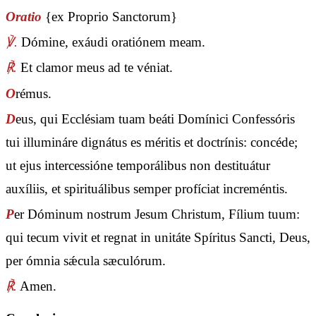
Oratio
{ex Proprio Sanctorum}
℣.
Dómine, exáudi oratiónem meam.
℟.
Et clamor meus ad te véniat.
O
rémus.
D
eus, qui Ecclésiam tuam beáti Domínici Confessóris
tui illumináre dignátus es méritis et doctrínis: concéde;
ut ejus intercessióne temporálibus non destituátur
auxíliis, et spirituálibus semper profíciat increméntis.
P
er Dóminum nostrum Jesum Christum, Fílium tuum:
qui tecum vivit et regnat in unitáte Spíritus Sancti, Deus,
per ómnia sǽcula sæculórum.
℟.
Amen.