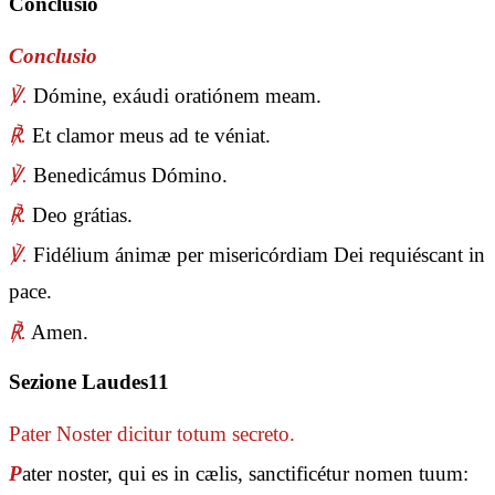
Conclusio
Conclusio
℣.
Dómine, exáudi oratiónem meam.
℟.
Et clamor meus ad te véniat.
℣.
Benedicámus Dómino.
℟.
Deo grátias.
℣.
Fidélium ánimæ per misericórdiam Dei requiéscant in
pace.
℟.
Amen.
Sezione Laudes11
Pater Noster
dicitur totum secreto.
P
ater noster, qui es in cælis, sanctificétur nomen tuum: