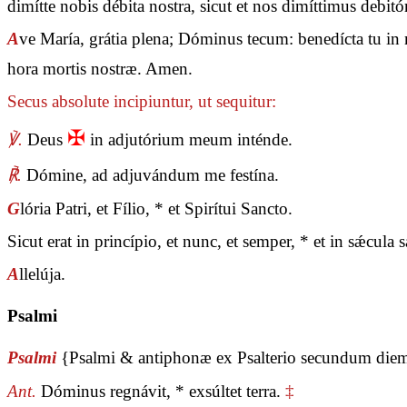
dimítte nobis débita nostra, sicut et nos dimíttimus debit
A
ve María, grátia plena; Dóminus tecum: benedícta tu in m
hora mortis nostræ. Amen.
Secus absolute incipiuntur, ut sequitur:
✠
℣.
Deus
in adjutórium meum inténde.
℟.
Dómine, ad adjuvándum me festína.
G
lória Patri, et Fílio, * et Spirítui Sancto.
Sicut erat in princípio, et nunc, et semper, * et in sǽcul
A
llelúja.
Psalmi
Psalmi
{Psalmi & antiphonæ ex Psalterio secundum die
Ant.
Dóminus regnávit, * exsúltet terra.
‡