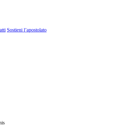
tti
Sostieni l’apostolato
nis