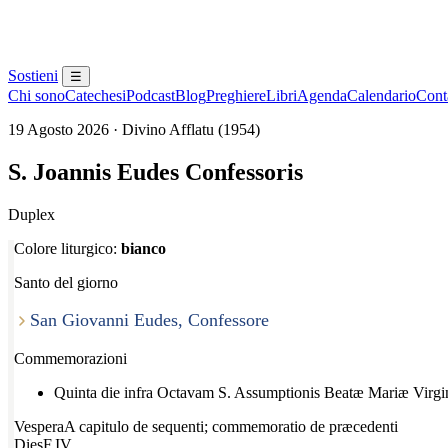
Sostieni
☰
Chi sono
Catechesi
Podcast
Blog
Preghiere
Libri
Agenda
Calendario
Conta
19 Agosto 2026 · Divino Afflatu (1954)
S. Joannis Eudes Confessoris
Duplex
Colore liturgico:
bianco
Santo del giorno
San Giovanni Eudes, Confessore
Commemorazioni
Quinta die infra Octavam S. Assumptionis Beatæ Mariæ Virgi
Vespera
A capitulo de sequenti; commemoratio de præcedenti
Dies
F.IV