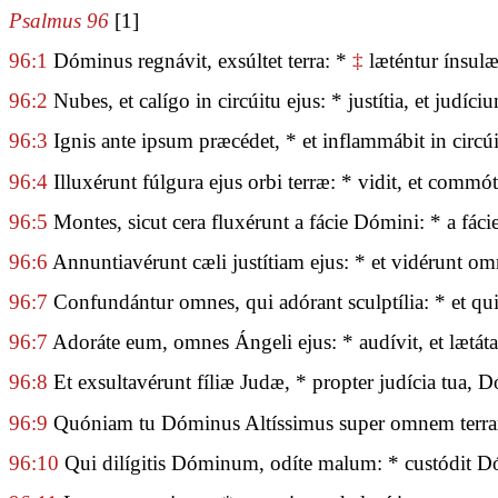
Psalmus 96
[1]
96:1
Dóminus regnávit, exsúltet terra: *
‡
læténtur ínsul
96:2
Nubes, et calígo in circúitu ejus: * justítia, et judíci
96:3
Ignis ante ipsum præcédet, * et inflammábit in circúi
96:4
Illuxérunt fúlgura ejus orbi terræ: * vidit, et commóta
96:5
Montes, sicut cera fluxérunt a fácie Dómini: * a fác
96:6
Annuntiavérunt cæli justítiam ejus: * et vidérunt om
96:7
Confundántur omnes, qui adórant sculptília: * et qui 
96:7
Adoráte eum, omnes Ángeli ejus: * audívit, et lætáta
96:8
Et exsultavérunt fíliæ Judæ, * propter judícia tua, 
96:9
Quóniam tu Dóminus Altíssimus super omnem terram:
96:10
Qui dilígitis Dóminum, odíte malum: * custódit Dó