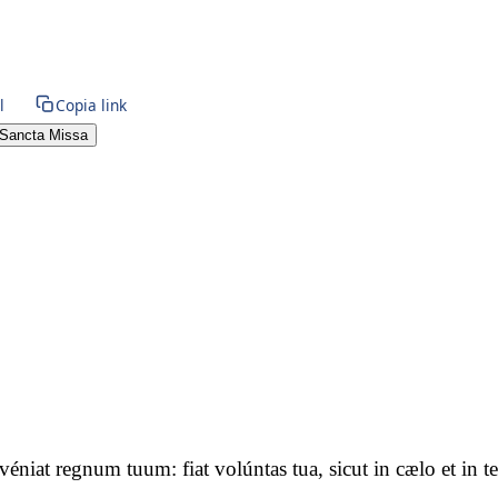
l
Copia link
Sancta Missa
advéniat regnum tuum: fiat volúntas tua, sicut in cælo et i