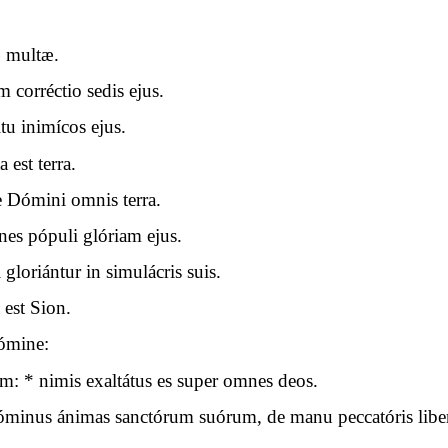
æ multæ.
um corréctio sedis ejus.
tu inimícos ejus.
 est terra.
ie Dómini omnis terra.
nes pópuli glóriam ejus.
gloriántur in simulácris suis.
 est Sion.
Dómine:
 * nimis exaltátus es super omnes deos.
minus ánimas sanctórum suórum, de manu peccatóris liber