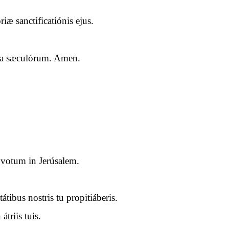
æ sanctificatiónis ejus.
cula sæculórum. Amen.
r votum in Jerúsalem.
tibus nostris tu propitiáberis.
átriis tuis.