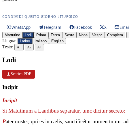
CONDIVIDI QUESTO GIORNO LITURGICO
WhatsApp
Telegram
Facebook
X
Emai
Mattutino
Lodi
Prima
Terza
Sesta
Nona
Vespri
Compieta
Lingua:
Latino
Italiano
English
Testo:
A−
Aa
A+
Lodi
Scarica PDF
Incipit
Incipit
Si Matutinum a Laudibus separatur, tunc dicitur secreto:
P
ater noster, qui es in cælis, sanctificétur nomen tuum: 