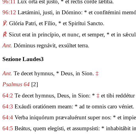
96:11
Lux orta est justo, * et rectis corde lætítia.
96:12
Lætámini, justi, in Dómino: * et confitémini memóri
℣.
Glória Patri, et Fílio, * et Spirítui Sancto.
℟.
Sicut erat in princípio, et nunc, et semper, * et in sǽ
Ant.
Dóminus regnávit, exsúltet terra.
Sezione Laudes3
Ant.
Te decet hymnus, * Deus, in Sion.
‡
Psalmus 64
[2]
64:2
Te decet hymnus, Deus, in Sion: *
‡
et tibi reddétu
64:3
Exáudi oratiónem meam: * ad te omnis caro véniet.
64:4
Verba iniquórum prævaluérunt super nos: * et impietá
64:5
Beátus, quem elegísti, et assumpsísti: * inhabitábit in 