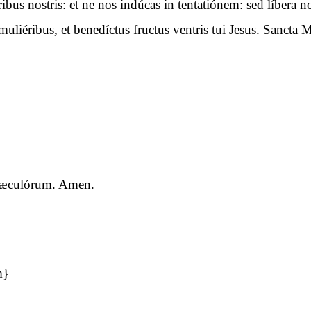
óribus nostris: et ne nos indúcas in tentatiónem: sed líbera
uliéribus, et benedíctus fructus ventris tui Jesus. Sancta M
a sæculórum. Amen.
m}