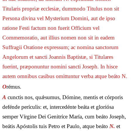
Titularis propriæ ecclesiæ, dummodo Titulus non sit
Persona divina vel Mysterium Domini, aut de ipso
ratione Festi factum non fuerit Officium vel
Commemoratio, aut illius nomen non sit in eadem
Suffragii Oratione expressum; ac nomina sanctorum
Angelorum et sancti Joannis Baptistæ, si Titulares
fuerint, præponuntur nomini sancti Joseph. In hisce
autem omnibus casibus omittuntur verba
atque beáto N.
O
rémus.
A
cunctis nos, quǽsumus, Dómine, mentis et córporis
defénde perículis: et, intercedénte beáta et gloriósa
semper Vírgine Dei Genitríce María, cum beáto Joseph,
beátis Apóstolis tuis Petro et Paulo, atque beáto
N.
et