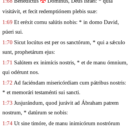
✠
1:68
Benedíctus
Dóminus, Deus Israël: * quia
visitávit, et fecit redemptiónem plebis suæ:
1:69
Et eréxit cornu salútis nobis: * in domo David,
púeri sui.
1:70
Sicut locútus est per os sanctórum, * qui a sǽculo
sunt, prophetárum ejus:
1:71
Salútem ex inimícis nostris, * et de manu ómnium,
qui odérunt nos.
1:72
Ad faciéndam misericórdiam cum pátribus nostris:
* et memorári testaménti sui sancti.
1:73
Jusjurándum, quod jurávit ad Ábraham patrem
nostrum, * datúrum se nobis:
1:74
Ut sine timóre, de manu inimicórum nostrórum