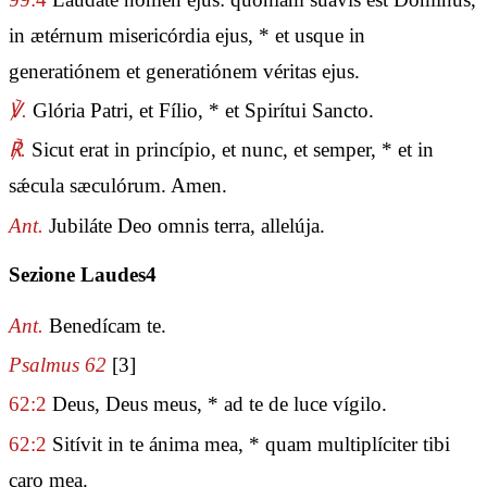
in ætérnum misericórdia ejus, * et usque in
generatiónem et generatiónem véritas ejus.
℣.
Glória Patri, et Fílio, * et Spirítui Sancto.
℟.
Sicut erat in princípio, et nunc, et semper, * et in
sǽcula sæculórum. Amen.
Ant.
Jubiláte Deo omnis terra, allelúja.
Sezione Laudes4
Ant.
Benedícam te.
Psalmus 62
[3]
62:2
Deus, Deus meus, * ad te de luce vígilo.
62:2
Sitívit in te ánima mea, * quam multiplíciter tibi
caro mea.