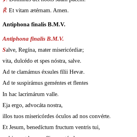
℟.
Et vitam ætérnam. Amen.
Antiphona finalis B.M.V.
Antiphona finalis B.M.V.
S
alve, Regína, mater misericórdiæ;
vita, dulcédo et spes nóstra, salve.
Ad te clamámus éxsules fílii Hevæ.
Ad te suspirámus geméntes et flentes
In hac lacrimárum valle.
Eja ergo, advocáta nostra,
illos tuos misericórdes óculos ad nos convérte.
Et Jesum, benedíctum fructum ventris tui,