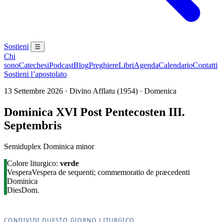
Sostieni
☰
Chi
sono
Catechesi
Podcast
Blog
Preghiere
Libri
Agenda
Calendario
Contatti
Sostieni l’apostolato
13 Settembre 2026 · Divino Afflatu (1954) · Domenica
Dominica XVI Post Pentecosten III.
Septembris
Semiduplex Dominica minor
Colore liturgico:
verde
Vespera
Vespera de sequenti; commemoratio de præcedenti
Dominica
Dies
Dom.
CONDIVIDI QUESTO GIORNO LITURGICO