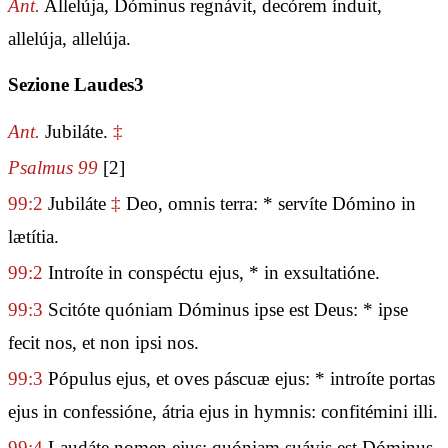
Ant.
Allelúja, Dóminus regnávit, decórem índuit,
allelúja, allelúja.
Sezione Laudes3
Ant.
Jubiláte.
‡
Psalmus 99
[2]
99:2
Jubiláte
‡
Deo, omnis terra: * servíte Dómino in
lætítia.
99:2
Introíte in conspéctu ejus, * in exsultatióne.
99:3
Scitóte quóniam Dóminus ipse est Deus: * ipse
fecit nos, et non ipsi nos.
99:3
Pópulus ejus, et oves páscuæ ejus: * introíte portas
ejus in confessióne, átria ejus in hymnis: confitémini illi.
99:4
Laudáte nomen ejus: quóniam suávis est Dóminus,