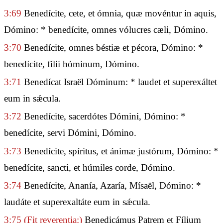
3:69
Benedícite, cete, et ómnia, quæ movéntur in aquis,
Dómino: * benedícite, omnes vólucres cæli, Dómino.
3:70
Benedícite, omnes béstiæ et pécora, Dómino: *
benedícite, fílii hóminum, Dómino.
3:71
Benedícat Israël Dóminum: * laudet et superexáltet
eum in sǽcula.
3:72
Benedícite, sacerdótes Dómini, Dómino: *
benedícite, servi Dómini, Dómino.
3:73
Benedícite, spíritus, et ánimæ justórum, Dómino: *
benedícite, sancti, et húmiles corde, Dómino.
3:74
Benedícite, Ananía, Azaría, Mísaël, Dómino: *
laudáte et superexaltáte eum in sǽcula.
3:75
(Fit reverentia:)
Benedicámus Patrem et Fílium