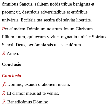
ómnibus Sanctis, salútem nobis tríbue benígnus et
pacem; ut, destrúctis adversitátibus et erróribus
univérsis, Ecclésia tua secúra tibi sérviat libertáte.
P
er eúmdem Dóminum nostrum Jesum Christum
Fílium tuum, qui tecum vivit et regnat in unitáte Spíritus
Sancti, Deus, per ómnia sǽcula sæculórum.
℟.
Amen.
Conclusio
Conclusio
℣.
Dómine, exáudi oratiónem meam.
℟.
Et clamor meus ad te véniat.
℣.
Benedicámus Dómino.