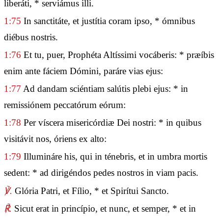
liberáti, * serviámus illi.
1:75
In sanctitáte, et justítia coram ipso, * ómnibus
diébus nostris.
1:76
Et tu, puer, Prophéta Altíssimi vocáberis: * præíbis
enim ante fáciem Dómini, paráre vias ejus:
1:77
Ad dandam sciéntiam salútis plebi ejus: * in
remissiónem peccatórum eórum:
1:78
Per víscera misericórdiæ Dei nostri: * in quibus
visitávit nos, óriens ex alto:
1:79
Illumináre his, qui in ténebris, et in umbra mortis
sedent: * ad dirigéndos pedes nostros in viam pacis.
℣.
Glória Patri, et Fílio, * et Spirítui Sancto.
℟.
Sicut erat in princípio, et nunc, et semper, * et in