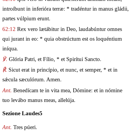
introíbunt in inferióra terræ: * tradéntur in manus gládii,
partes vúlpium erunt.
62:12
Rex vero lætábitur in Deo, laudabúntur omnes
qui jurant in eo: * quia obstrúctum est os loquéntium
iníqua.
℣.
Glória Patri, et Fílio, * et Spirítui Sancto.
℟.
Sicut erat in princípio, et nunc, et semper, * et in
sǽcula sæculórum. Amen.
Ant.
Benedícam te in vita mea, Dómine: et in nómine
tuo levábo manus meas, allelúja.
Sezione Laudes5
Ant.
Tres púeri.