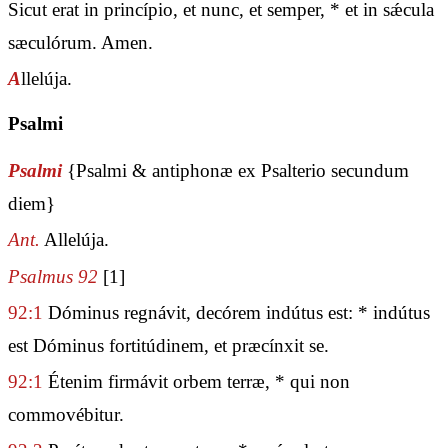
Sicut erat in princípio, et nunc, et semper, * et in sǽcula
sæculórum. Amen.
A
llelúja.
Psalmi
Psalmi
{Psalmi & antiphonæ ex Psalterio secundum
diem}
Ant.
Allelúja.
Psalmus 92
[1]
92:1
Dóminus regnávit, decórem indútus est: * indútus
est Dóminus fortitúdinem, et præcínxit se.
92:1
Étenim firmávit orbem terræ, * qui non
commovébitur.