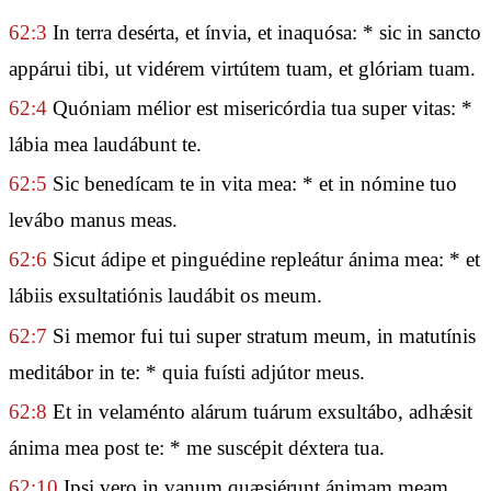
62:3
In terra desérta, et ínvia, et inaquósa: * sic in sancto
appárui tibi, ut vidérem virtútem tuam, et glóriam tuam.
62:4
Quóniam mélior est misericórdia tua super vitas: *
lábia mea laudábunt te.
62:5
Sic benedícam te in vita mea: * et in nómine tuo
levábo manus meas.
62:6
Sicut ádipe et pinguédine repleátur ánima mea: * et
lábiis exsultatiónis laudábit os meum.
62:7
Si memor fui tui super stratum meum, in matutínis
meditábor in te: * quia fuísti adjútor meus.
62:8
Et in velaménto alárum tuárum exsultábo, adhǽsit
ánima mea post te: * me suscépit déxtera tua.
62:10
Ipsi vero in vanum quæsiérunt ánimam meam,