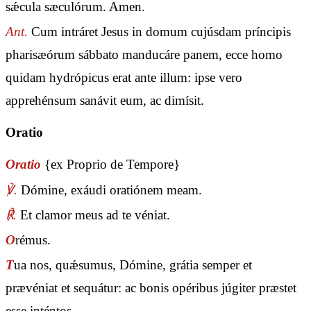
sǽcula sæculórum. Amen.
Ant.
Cum intráret Jesus in domum cujúsdam príncipis
pharisæórum sábbato manducáre panem, ecce homo
quidam hydrópicus erat ante illum: ipse vero
apprehénsum sanávit eum, ac dimísit.
Oratio
Oratio
{ex Proprio de Tempore}
℣.
Dómine, exáudi oratiónem meam.
℟.
Et clamor meus ad te véniat.
O
rémus.
T
ua nos, quǽsumus, Dómine, grátia semper et
prævéniat et sequátur: ac bonis opéribus júgiter præstet
esse inténtos.