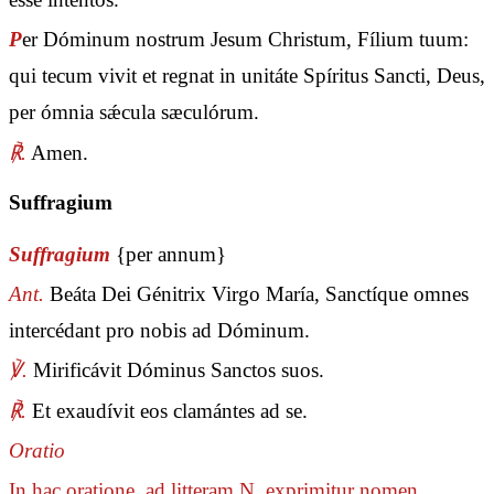
P
er Dóminum nostrum Jesum Christum, Fílium tuum:
qui tecum vivit et regnat in unitáte Spíritus Sancti, Deus,
per ómnia sǽcula sæculórum.
℟.
Amen.
Suffragium
Suffragium
{per annum}
Ant.
Beáta Dei Génitrix Virgo María, Sanctíque omnes
intercédant pro nobis ad Dóminum.
℣.
Mirificávit Dóminus Sanctos suos.
℟.
Et exaudívit eos clamántes ad se.
Oratio
In hac oratione, ad litteram N. exprimitur nomen