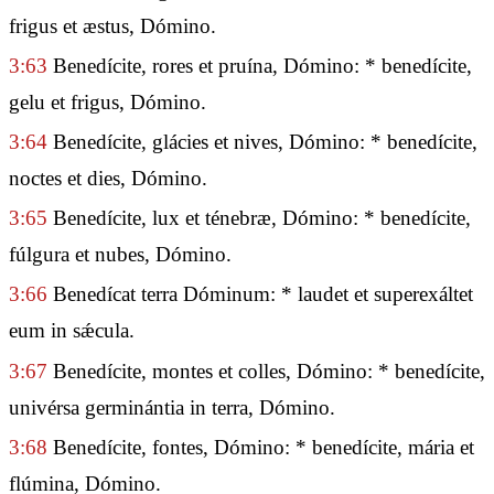
frigus et æstus, Dómino.
3:63
Benedícite, rores et pruína, Dómino: * benedícite,
gelu et frigus, Dómino.
3:64
Benedícite, glácies et nives, Dómino: * benedícite,
noctes et dies, Dómino.
3:65
Benedícite, lux et ténebræ, Dómino: * benedícite,
fúlgura et nubes, Dómino.
3:66
Benedícat terra Dóminum: * laudet et superexáltet
eum in sǽcula.
3:67
Benedícite, montes et colles, Dómino: * benedícite,
univérsa germinántia in terra, Dómino.
3:68
Benedícite, fontes, Dómino: * benedícite, mária et
flúmina, Dómino.