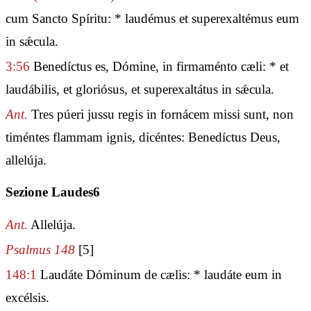
cum Sancto Spíritu: * laudémus et superexaltémus eum
in sǽcula.
3:56
Benedíctus es, Dómine, in firmaménto cæli: * et
laudábilis, et gloriósus, et superexaltátus in sǽcula.
Ant.
Tres púeri jussu regis in fornácem missi sunt, non
timéntes flammam ignis, dicéntes: Benedíctus Deus,
allelúja.
Sezione Laudes6
Ant.
Allelúja.
Psalmus 148
[5]
148:1
Laudáte Dóminum de cælis: * laudáte eum in
excélsis.