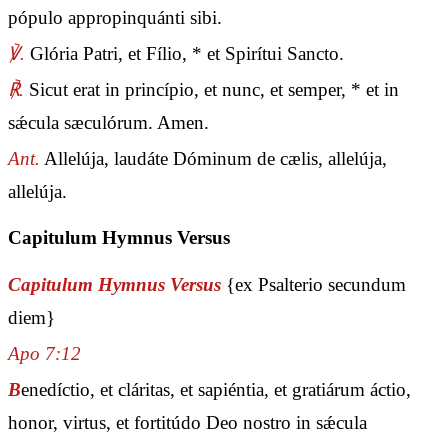
pópulo appropinquánti sibi.
℣.
Glória Patri, et Fílio, * et Spirítui Sancto.
℟.
Sicut erat in princípio, et nunc, et semper, * et in
sǽcula sæculórum. Amen.
Ant.
Allelúja, laudáte Dóminum de cælis, allelúja,
allelúja.
Capitulum Hymnus Versus
Capitulum Hymnus Versus
{ex Psalterio secundum
diem}
Apo 7:12
B
enedíctio, et cláritas, et sapiéntia, et gratiárum áctio,
honor, virtus, et fortitúdo Deo nostro in sǽcula