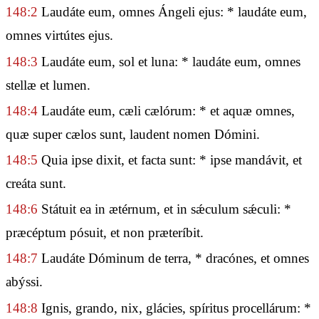
148:2
Laudáte eum, omnes Ángeli ejus: * laudáte eum,
omnes virtútes ejus.
148:3
Laudáte eum, sol et luna: * laudáte eum, omnes
stellæ et lumen.
148:4
Laudáte eum, cæli cælórum: * et aquæ omnes,
quæ super cælos sunt, laudent nomen Dómini.
148:5
Quia ipse dixit, et facta sunt: * ipse mandávit, et
creáta sunt.
148:6
Státuit ea in ætérnum, et in sǽculum sǽculi: *
præcéptum pósuit, et non præteríbit.
148:7
Laudáte Dóminum de terra, * dracónes, et omnes
abýssi.
148:8
Ignis, grando, nix, glácies, spíritus procellárum: *