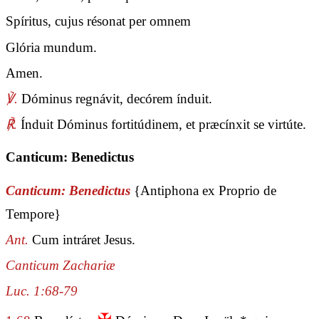
Spíritus, cujus résonat per omnem
Glória mundum.
Amen.
℣.
Dóminus regnávit, decórem índuit.
℟.
Índuit Dóminus fortitúdinem, et præcínxit se virtúte.
Canticum: Benedictus
Canticum: Benedictus
{Antiphona ex Proprio de
Tempore}
Ant.
Cum intráret Jesus.
Canticum Zachariæ
Luc. 1:68-79