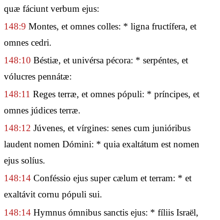
quæ fáciunt verbum ejus:
148:9
Montes, et omnes colles: * ligna fructífera, et
omnes cedri.
148:10
Béstiæ, et univérsa pécora: * serpéntes, et
vólucres pennátæ:
148:11
Reges terræ, et omnes pópuli: * príncipes, et
omnes júdices terræ.
148:12
Júvenes, et vírgines: senes cum junióribus
laudent nomen Dómini: * quia exaltátum est nomen
ejus solíus.
148:14
Conféssio ejus super cælum et terram: * et
exaltávit cornu pópuli sui.
148:14
Hymnus ómnibus sanctis ejus: * fíliis Israël,