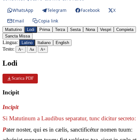
WhatsApp
Telegram
Facebook
X
Email
Copia link
Mattutino
Lodi
Prima
Terza
Sesta
Nona
Vespri
Compieta
Sancta Missa
Lingua:
Latino
Italiano
English
Testo:
A−
Aa
A+
Lodi
Scarica PDF
Incipit
Incipit
Si Matutinum a Laudibus separatur, tunc dicitur secreto:
P
ater noster, qui es in cælis, sanctificétur nomen tuum:
advéniat regnum tuum: fiat volúntas tua, sicut in cælo et