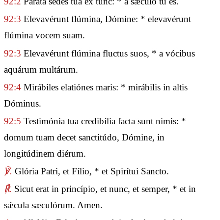
92:2
Paráta sedes tua ex tunc: * a sǽculo tu es.
92:3
Elevavérunt flúmina, Dómine: * elevavérunt
flúmina vocem suam.
92:3
Elevavérunt flúmina fluctus suos, * a vócibus
aquárum multárum.
92:4
Mirábiles elatiónes maris: * mirábilis in altis
Dóminus.
92:5
Testimónia tua credibília facta sunt nimis: *
domum tuam decet sanctitúdo, Dómine, in
longitúdinem diérum.
℣.
Glória Patri, et Fílio, * et Spirítui Sancto.
℟.
Sicut erat in princípio, et nunc, et semper, * et in
sǽcula sæculórum. Amen.