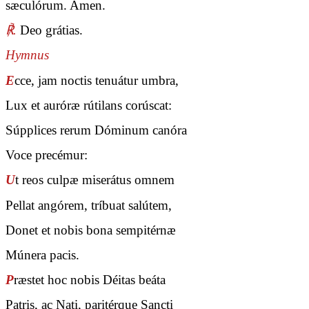
sæculórum. Amen.
℟.
Deo grátias.
Hymnus
E
cce, jam noctis tenuátur umbra,
Lux et auróræ rútilans corúscat:
Súpplices rerum Dóminum canóra
Voce precémur:
U
t reos culpæ miserátus omnem
Pellat angórem, tríbuat salútem,
Donet et nobis bona sempitérnæ
Múnera pacis.
P
ræstet hoc nobis Déitas beáta
Patris, ac Nati, paritérque Sancti