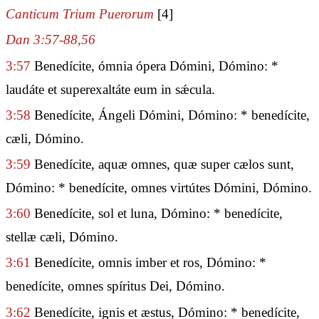
Canticum Trium Puerorum
[4]
Dan 3:57-88,56
3:57
Benedícite, ómnia ópera Dómini, Dómino: *
laudáte et superexaltáte eum in sǽcula.
3:58
Benedícite, Ángeli Dómini, Dómino: * benedícite,
cæli, Dómino.
3:59
Benedícite, aquæ omnes, quæ super cælos sunt,
Dómino: * benedícite, omnes virtútes Dómini, Dómino.
3:60
Benedícite, sol et luna, Dómino: * benedícite,
stellæ cæli, Dómino.
3:61
Benedícite, omnis imber et ros, Dómino: *
benedícite, omnes spíritus Dei, Dómino.
3:62
Benedícite, ignis et æstus, Dómino: * benedícite,