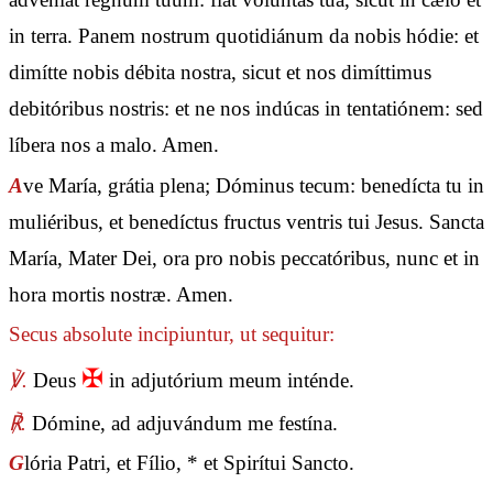
in terra. Panem nostrum quotidiánum da nobis hódie: et
dimítte nobis débita nostra, sicut et nos dimíttimus
debitóribus nostris: et ne nos indúcas in tentatiónem: sed
líbera nos a malo. Amen.
A
ve María, grátia plena; Dóminus tecum: benedícta tu in
muliéribus, et benedíctus fructus ventris tui Jesus. Sancta
María, Mater Dei, ora pro nobis peccatóribus, nunc et in
hora mortis nostræ. Amen.
Secus absolute incipiuntur, ut sequitur:
✠
℣.
Deus
in adjutórium meum inténde.
℟.
Dómine, ad adjuvándum me festína.
G
lória Patri, et Fílio, * et Spirítui Sancto.