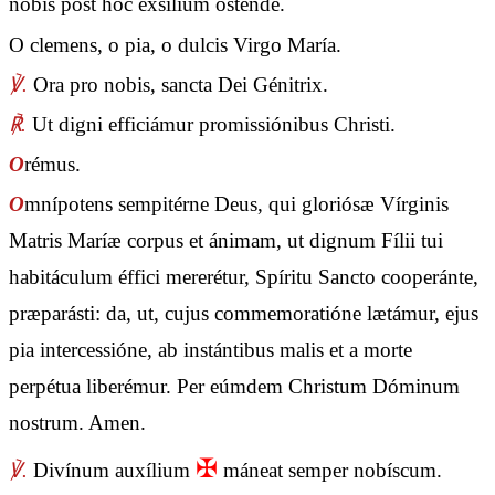
nobis post hoc exsílium osténde.
O clemens, o pia, o dulcis Virgo María.
℣.
Ora pro nobis, sancta Dei Génitrix.
℟.
Ut digni efficiámur promissiónibus Christi.
O
rémus.
O
mnípotens sempitérne Deus, qui gloriósæ Vírginis
Matris Maríæ corpus et ánimam, ut dignum Fílii tui
habitáculum éffici mererétur, Spíritu Sancto cooperánte,
præparásti: da, ut, cujus commemoratióne lætámur, ejus
pia intercessióne, ab instántibus malis et a morte
perpétua liberémur. Per eúmdem Christum Dóminum
nostrum. Amen.
✠
℣.
Divínum auxílium
máneat semper nobíscum.