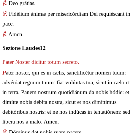
℟.
Deo grátias.
℣.
Fidélium ánimæ per misericórdiam Dei requiéscant in
pace.
℟.
Amen.
Sezione Laudes12
Pater Noster
dicitur totum secreto.
P
ater noster, qui es in cælis, sanctificétur nomen tuum:
advéniat regnum tuum: fiat volúntas tua, sicut in cælo et
in terra. Panem nostrum quotidiánum da nobis hódie: et
dimítte nobis débita nostra, sicut et nos dimíttimus
debitóribus nostris: et ne nos indúcas in tentatiónem: sed
líbera nos a malo. Amen.
℣.
Dóminus det nobis suam pacem.