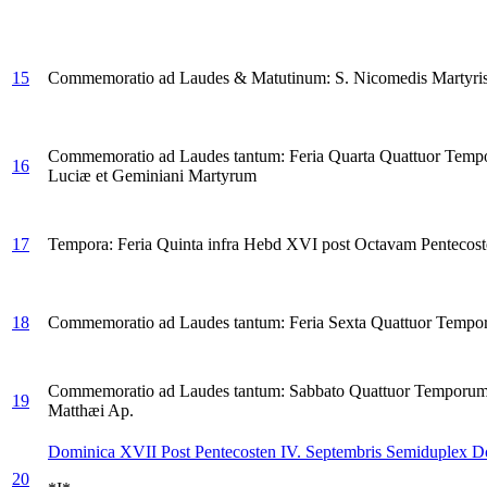
15
Commemoratio ad Laudes & Matutinum: S. Nicomedis Martyri
Commemoratio ad Laudes tantum: Feria Quarta Quattuor Temp
16
Luciæ et Geminiani Martyrum
17
Tempora: Feria Quinta infra Hebd XVI post Octavam Pentecoste
18
Commemoratio ad Laudes tantum: Feria Sexta Quattuor Tempo
Commemoratio ad Laudes tantum: Sabbato Quattuor Temporum S
19
Matthæi Ap.
Dominica XVII Post Pentecosten IV. Septembris
Semiduplex D
20