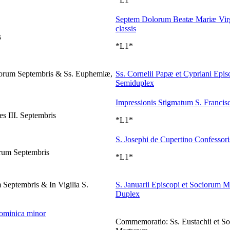
Septem Dolorum Beatæ Mariæ Virg
classis
s
*L1*
orum Septembris & Ss. Euphemiæ,
Ss. Cornelii Papæ et Cypriani Epi
Semiduplex
Impressionis Stigmatum S. Francisc
s III. Septembris
*L1*
S. Josephi de Cupertino Confessori
rum Septembris
*L1*
eptembris & In Vigilia S.
S. Januarii Episcopi et Sociorum 
Duplex
ominica minor
Commemoratio: Ss. Eustachii et S