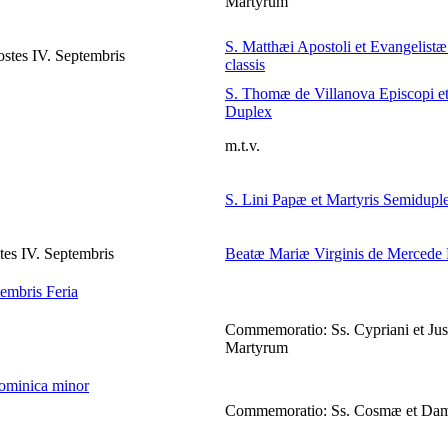
Martyrum
S. Matthæi Apostoli et Evangelistæ
stes IV. Septembris
classis
S. Thomæ de Villanova Episcopi et
Duplex
m.t.v.
S. Lini Papæ et Martyris
Semidupl
es IV. Septembris
Beatæ Mariæ Virginis de Mercede
tembris
Feria
Commemoratio: Ss. Cypriani et Just
Martyrum
ominica minor
Commemoratio: Ss. Cosmæ et Dam