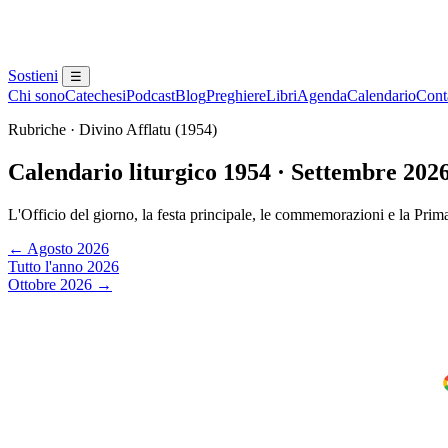
Sostieni
☰
Chi sono
Catechesi
Podcast
Blog
Preghiere
Libri
Agenda
Calendario
Conta
Rubriche · Divino Afflatu (1954)
Calendario liturgico 1954 · Settembre 202
L'Officio del giorno, la festa principale, le commemorazioni e la Prim
← Agosto 2026
Tutto l'anno 2026
Ottobre 2026 →