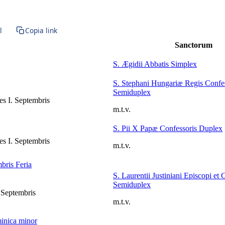
l
Copia link
Sanctorum
S. Ægidii Abbatis
Simplex
S. Stephani Hungariæ Regis Confe
Semiduplex
s I. Septembris
m.t.v.
S. Pii X Papæ Confessoris
Duplex
s I. Septembris
m.t.v.
mbris
Feria
S. Laurentii Justiniani Episcopi et 
Semiduplex
 Septembris
m.t.v.
inica minor