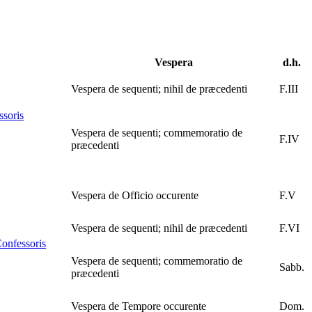
Vespera
d.h.
Vespera de sequenti; nihil de præcedenti
F.III
ssoris
Vespera de sequenti; commemoratio de
F.IV
præcedenti
Vespera de Officio occurente
F.V
Vespera de sequenti; nihil de præcedenti
F.VI
Confessoris
Vespera de sequenti; commemoratio de
Sabb.
præcedenti
Vespera de Tempore occurente
Dom.