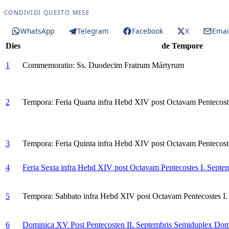
CONDIVIDI QUESTO MESE
WhatsApp
Telegram
Facebook
X
Emai
Dies
de Tempore
1
Commemoratio: Ss. Duodecim Fratrum Mártyrum
2
Tempora: Feria Quarta infra Hebd XIV post Octavam Pentecoste
3
Tempora: Feria Quinta infra Hebd XIV post Octavam Pentecoste
4
Feria Sexta infra Hebd XIV post Octavam Pentecostes I. Septe
5
Tempora: Sabbato infra Hebd XIV post Octavam Pentecostes I.
6
Dominica XV Post Pentecosten II. Septembris
Semiduplex Dom