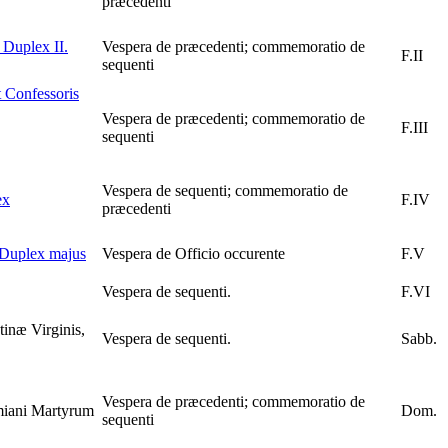
præcedenti
Duplex II.
Vespera de præcedenti; commemoratio de
F.II
sequenti
 Confessoris
Vespera de præcedenti; commemoratio de
F.III
sequenti
Vespera de sequenti; commemoratio de
ex
F.IV
præcedenti
Duplex majus
Vespera de Officio occurente
F.V
Vespera de sequenti.
F.VI
inæ Virginis,
Vespera de sequenti.
Sabb.
Vespera de præcedenti; commemoratio de
iani Martyrum
Dom.
sequenti