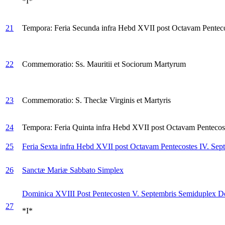
*I*
21
Tempora: Feria Secunda infra Hebd XVII post Octavam Penteco
22
Commemoratio: Ss. Mauritii et Sociorum Martyrum
23
Commemoratio: S. Theclæ Virginis et Martyris
24
Tempora: Feria Quinta infra Hebd XVII post Octavam Pentecost
25
Feria Sexta infra Hebd XVII post Octavam Pentecostes IV. Sep
26
Sanctæ Mariæ Sabbato
Simplex
Dominica XVIII Post Pentecosten V. Septembris
Semiduplex D
27
*I*