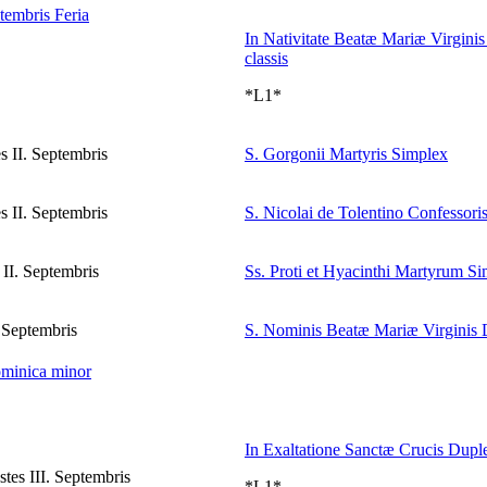
tembris
Feria
In Nativitate Beatæ Mariæ Virginis
classis
*L1*
 II. Septembris
S. Gorgonii Martyris
Simplex
 II. Septembris
S. Nicolai de Tolentino Confessori
II. Septembris
Ss. Proti et Hyacinthi Martyrum
Si
 Septembris
S. Nominis Beatæ Mariæ Virginis
minica minor
In Exaltatione Sanctæ Crucis
Dupl
es III. Septembris
*L1*