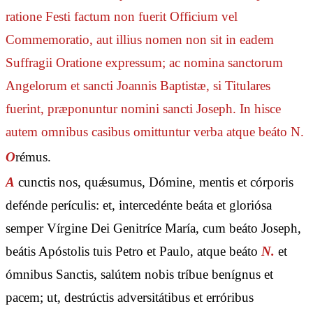
ratione Festi factum non fuerit Officium vel
Commemoratio, aut illius nomen non sit in eadem
Suffragii Oratione expressum; ac nomina sanctorum
Angelorum et sancti Joannis Baptistæ, si Titulares
fuerint, præponuntur nomini sancti Joseph. In hisce
autem omnibus casibus omittuntur verba
atque beáto N.
O
rémus.
A
cunctis nos, quǽsumus, Dómine, mentis et córporis
defénde perículis: et, intercedénte beáta et gloriósa
semper Vírgine Dei Genitríce María, cum beáto Joseph,
beátis Apóstolis tuis Petro et Paulo, atque beáto
N.
et
ómnibus Sanctis, salútem nobis tríbue benígnus et
pacem; ut, destrúctis adversitátibus et erróribus