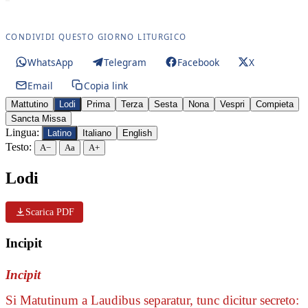
CONDIVIDI QUESTO GIORNO LITURGICO
WhatsApp
Telegram
Facebook
X
Email
Copia link
Mattutino
Lodi
Prima
Terza
Sesta
Nona
Vespri
Compieta
Sancta Missa
Lingua:
Latino
Italiano
English
Testo:
A−
Aa
A+
Lodi
Scarica PDF
Incipit
Incipit
Si Matutinum a Laudibus separatur, tunc dicitur secreto: