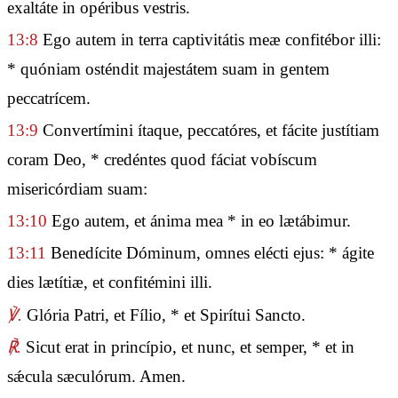
exaltáte in opéribus vestris.
13:8
Ego autem in terra captivitátis meæ confitébor illi:
* quóniam osténdit majestátem suam in gentem
peccatrícem.
13:9
Convertímini ítaque, peccatóres, et fácite justítiam
coram Deo, * credéntes quod fáciat vobíscum
misericórdiam suam:
13:10
Ego autem, et ánima mea * in eo lætábimur.
13:11
Benedícite Dóminum, omnes elécti ejus: * ágite
dies lætítiæ, et confitémini illi.
℣.
Glória Patri, et Fílio, * et Spirítui Sancto.
℟.
Sicut erat in princípio, et nunc, et semper, * et in
sǽcula sæculórum. Amen.