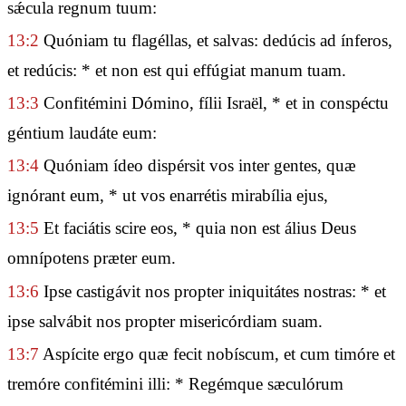
sǽcula regnum tuum:
13:2
Quóniam tu flagéllas, et salvas: dedúcis ad ínferos,
et redúcis: * et non est qui effúgiat manum tuam.
13:3
Confitémini Dómino, fílii Israël, * et in conspéctu
géntium laudáte eum:
13:4
Quóniam ídeo dispérsit vos inter gentes, quæ
ignórant eum, * ut vos enarrétis mirabília ejus,
13:5
Et faciátis scire eos, * quia non est álius Deus
omnípotens præter eum.
13:6
Ipse castigávit nos propter iniquitátes nostras: * et
ipse salvábit nos propter misericórdiam suam.
13:7
Aspícite ergo quæ fecit nobíscum, et cum timóre et
tremóre confitémini illi: * Regémque sæculórum