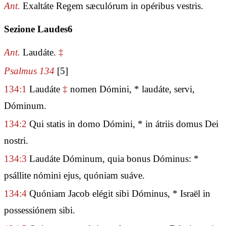
Ant.
Exaltáte Regem sæculórum in opéribus vestris.
Sezione Laudes6
Ant.
Laudáte.
‡
Psalmus 134
[5]
134:1
Laudáte
‡
nomen Dómini, * laudáte, servi,
Dóminum.
134:2
Qui statis in domo Dómini, * in átriis domus Dei
nostri.
134:3
Laudáte Dóminum, quia bonus Dóminus: *
psállite nómini ejus, quóniam suáve.
134:4
Quóniam Jacob elégit sibi Dóminus, * Israël in
possessiónem sibi.