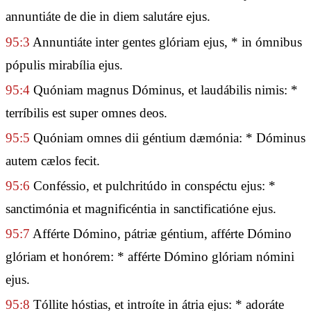
annuntiáte de die in diem salutáre ejus.
95:3
Annuntiáte inter gentes glóriam ejus, * in ómnibus
pópulis mirabília ejus.
95:4
Quóniam magnus Dóminus, et laudábilis nimis: *
terríbilis est super omnes deos.
95:5
Quóniam omnes dii géntium dæmónia: * Dóminus
autem cælos fecit.
95:6
Conféssio, et pulchritúdo in conspéctu ejus: *
sanctimónia et magnificéntia in sanctificatióne ejus.
95:7
Afférte Dómino, pátriæ géntium, afférte Dómino
glóriam et honórem: * afférte Dómino glóriam nómini
ejus.
95:8
Tóllite hóstias, et introíte in átria ejus: * adoráte