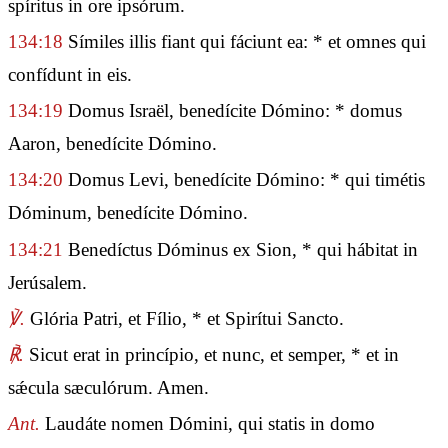
spíritus in ore ipsórum.
134:18
Símiles illis fiant qui fáciunt ea: * et omnes qui
confídunt in eis.
134:19
Domus Israël, benedícite Dómino: * domus
Aaron, benedícite Dómino.
134:20
Domus Levi, benedícite Dómino: * qui timétis
Dóminum, benedícite Dómino.
134:21
Benedíctus Dóminus ex Sion, * qui hábitat in
Jerúsalem.
℣.
Glória Patri, et Fílio, * et Spirítui Sancto.
℟.
Sicut erat in princípio, et nunc, et semper, * et in
sǽcula sæculórum. Amen.
Ant.
Laudáte nomen Dómini, qui statis in domo