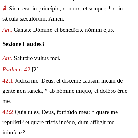
℟.
Sicut erat in princípio, et nunc, et semper, * et in
sǽcula sæculórum. Amen.
Ant.
Cantáte Dómino et benedícite nómini ejus.
Sezione Laudes3
Ant.
Salutáre vultus mei.
Psalmus 42
[2]
42:1
Júdica me, Deus, et discérne causam meam de
gente non sancta, * ab hómine iníquo, et dolóso érue
me.
42:2
Quia tu es, Deus, fortitúdo mea: * quare me
repulísti? et quare tristis incédo, dum afflígit me
inimícus?