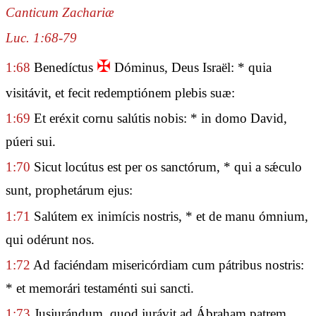
Canticum Zachariæ
Luc. 1:68-79
✠
1:68
Benedíctus
Dóminus, Deus Israël: * quia
visitávit, et fecit redemptiónem plebis suæ:
1:69
Et eréxit cornu salútis nobis: * in domo David,
púeri sui.
1:70
Sicut locútus est per os sanctórum, * qui a sǽculo
sunt, prophetárum ejus:
1:71
Salútem ex inimícis nostris, * et de manu ómnium,
qui odérunt nos.
1:72
Ad faciéndam misericórdiam cum pátribus nostris:
* et memorári testaménti sui sancti.
1:73
Jusjurándum, quod jurávit ad Ábraham patrem