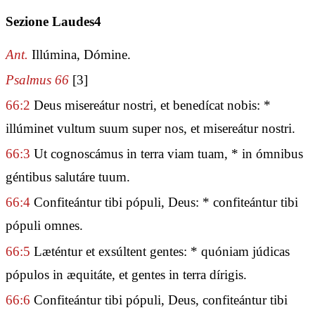
Sezione Laudes4
Ant.
Illúmina, Dómine.
Psalmus 66
[3]
66:2
Deus misereátur nostri, et benedícat nobis: *
illúminet vultum suum super nos, et misereátur nostri.
66:3
Ut cognoscámus in terra viam tuam, * in ómnibus
géntibus salutáre tuum.
66:4
Confiteántur tibi pópuli, Deus: * confiteántur tibi
pópuli omnes.
66:5
Læténtur et exsúltent gentes: * quóniam júdicas
pópulos in æquitáte, et gentes in terra dírigis.
66:6
Confiteántur tibi pópuli, Deus, confiteántur tibi