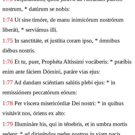
nostrum, * datúrum se nobis:
1:74
Ut sine timóre, de manu inimicórum nostrórum
liberáti, * serviámus illi.
1:75
In sanctitáte, et justítia coram ipso, * ómnibus
diébus nostris.
1:76
Et tu, puer, Prophéta Altíssimi vocáberis: * præíbis
enim ante fáciem Dómini, paráre vias ejus:
1:77
Ad dandam sciéntiam salútis plebi ejus: * in
remissiónem peccatórum eórum:
1:78
Per víscera misericórdiæ Dei nostri: * in quibus
visitávit nos, óriens ex alto:
1:79
Illumináre his, qui in ténebris, et in umbra mortis
sedent: * ad dirigéndos pedes nostros in viam pacis.