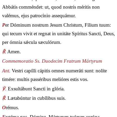
Abbátis comméndet: ut, quod nostris méritis non
valémus, ejus patrocínio assequámur.
P
er Dóminum nostrum Jesum Christum, Fílium tuum:
qui tecum vivit et regnat in unitáte Spíritus Sancti, Deus,
per ómnia sǽcula sæculórum.
℟.
Amen.
Commemoratio Ss. Duodecim Fratrum Mártyrum
Ant.
Vestri capílli cápitis omnes numeráti sunt: nolíte
timére: multis passéribus melióres estis vos.
℣.
Exsultábunt Sancti in glória.
℟.
Lætabúntur in cubílibus suis.
O
rémus.
F
ratérna nos, Dómine, Mártyrum tuórum coróna