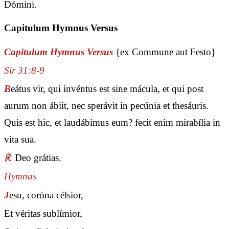
Dómini.
Capitulum Hymnus Versus
Capitulum Hymnus Versus
{ex Commune aut Festo}
Sir 31:8-9
B
eátus vir, qui invéntus est sine mácula, et qui post
aurum non ábiit, nec sperávit in pecúnia et thesáuris.
Quis est hic, et laudábimus eum? fecit enim mirabília in
vita sua.
℟.
Deo grátias.
Hymnus
J
esu, coróna célsior,
Et véritas sublímior,