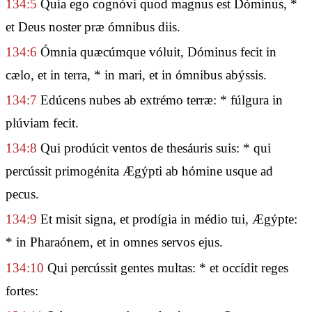
134:5
Quia ego cognóvi quod magnus est Dóminus, *
et Deus noster præ ómnibus diis.
134:6
Ómnia quæcúmque vóluit, Dóminus fecit in
cælo, et in terra, * in mari, et in ómnibus abýssis.
134:7
Edúcens nubes ab extrémo terræ: * fúlgura in
plúviam fecit.
134:8
Qui prodúcit ventos de thesáuris suis: * qui
percússit primogénita Ægýpti ab hómine usque ad
pecus.
134:9
Et misit signa, et prodígia in médio tui, Ægýpte:
* in Pharaónem, et in omnes servos ejus.
134:10
Qui percússit gentes multas: * et occídit reges
fortes: