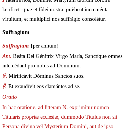
lætíficet: quæ et fídei nostræ prǽbeat increménta
virtútum, et multíplici nos suffrágio consolétur.
Suffragium
Suffragium
{per annum}
Ant.
Beáta Dei Génitrix Virgo María, Sanctíque omnes
intercédant pro nobis ad Dóminum.
℣.
Mirificávit Dóminus Sanctos suos.
℟.
Et exaudívit eos clamántes ad se.
Oratio
In hac oratione, ad litteram N. exprimitur nomen
Titularis propriæ ecclesiæ, dummodo Titulus non sit
Persona divina vel Mysterium Domini, aut de ipso