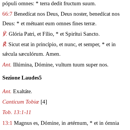
pópuli omnes: * terra dedit fructum suum.
66:7
Benedícat nos Deus, Deus noster, benedícat nos
Deus: * et métuant eum omnes fines terræ.
℣.
Glória Patri, et Fílio, * et Spirítui Sancto.
℟.
Sicut erat in princípio, et nunc, et semper, * et in
sǽcula sæculórum. Amen.
Ant.
Illúmina, Dómine, vultum tuum super nos.
Sezione Laudes5
Ant.
Exaltáte.
Canticum Tobiæ
[4]
Tob. 13:1-11
13:1
Magnus es, Dómine, in ætérnum, * et in ómnia