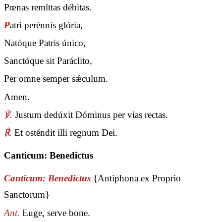
Pœnas remíttas débitas.
P
atri perénnis glória,
Natóque Patris único,
Sanctóque sit Paráclito,
Per omne semper sǽculum.
Amen.
℣.
Justum dedúxit Dóminus per vias rectas.
℟.
Et osténdit illi regnum Dei.
Canticum: Benedictus
Canticum: Benedictus
{Antiphona ex Proprio
Sanctorum}
Ant.
Euge, serve bone.