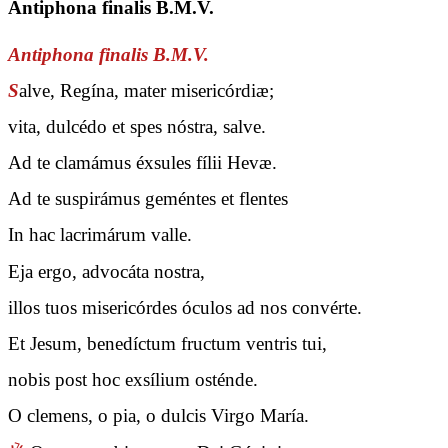
Antiphona finalis B.M.V.
Antiphona finalis B.M.V.
S
alve, Regína, mater misericórdiæ;
vita, dulcédo et spes nóstra, salve.
Ad te clamámus éxsules fílii Hevæ.
Ad te suspirámus geméntes et flentes
In hac lacrimárum valle.
Eja ergo, advocáta nostra,
illos tuos misericórdes óculos ad nos convérte.
Et Jesum, benedíctum fructum ventris tui,
nobis post hoc exsílium osténde.
O clemens, o pia, o dulcis Virgo María.