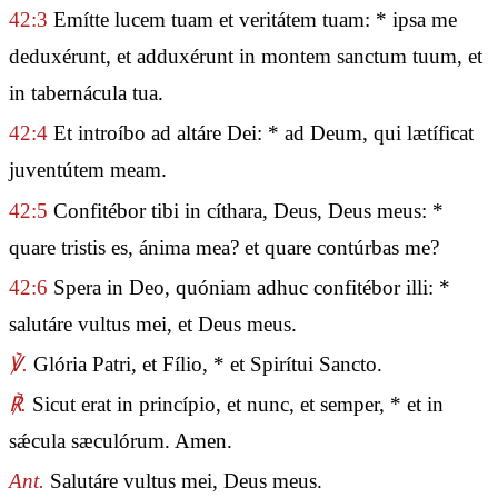
42:3
Emítte lucem tuam et veritátem tuam: * ipsa me
deduxérunt, et adduxérunt in montem sanctum tuum, et
in tabernácula tua.
42:4
Et introíbo ad altáre Dei: * ad Deum, qui lætíficat
juventútem meam.
42:5
Confitébor tibi in cíthara, Deus, Deus meus: *
quare tristis es, ánima mea? et quare contúrbas me?
42:6
Spera in Deo, quóniam adhuc confitébor illi: *
salutáre vultus mei, et Deus meus.
℣.
Glória Patri, et Fílio, * et Spirítui Sancto.
℟.
Sicut erat in princípio, et nunc, et semper, * et in
sǽcula sæculórum. Amen.
Ant.
Salutáre vultus mei, Deus meus.