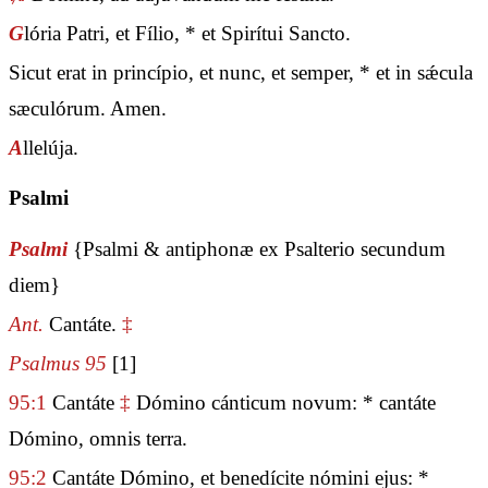
G
lória Patri, et Fílio, * et Spirítui Sancto.
Sicut erat in princípio, et nunc, et semper, * et in sǽcula
sæculórum. Amen.
A
llelúja.
Psalmi
Psalmi
{Psalmi & antiphonæ ex Psalterio secundum
diem}
Ant.
Cantáte.
‡
Psalmus 95
[1]
95:1
Cantáte
‡
Dómino cánticum novum: * cantáte
Dómino, omnis terra.
95:2
Cantáte Dómino, et benedícite nómini ejus: *