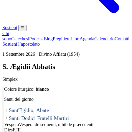
Sostieni
☰
Chi
sono
Catechesi
Podcast
Blog
Preghiere
Libri
Agenda
Calendario
Contatti
Sostieni l’apostolato
1 Settembre 2026 · Divino Afflatu (1954)
S. Ægidii Abbatis
Simplex
Colore liturgico:
bianco
Santi del giorno
Sant'Egidio, Abate
Santi Dodici Fratelli Martiri
Vespera
Vespera de sequenti; nihil de præcedenti
Dies
F.III