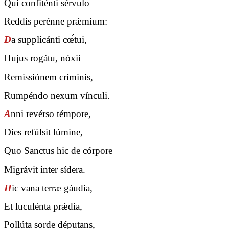
Qui confiténti sérvulo
Reddis perénne prǽmium:
D
a supplicánti cœ́tui,
Hujus rogátu, nóxii
Remissiónem críminis,
Rumpéndo nexum vínculi.
A
nni revérso témpore,
Dies refúlsit lúmine,
Quo Sanctus hic de córpore
Migrávit inter sídera.
H
ic vana terræ gáudia,
Et luculénta prǽdia,
Pollúta sorde députans,