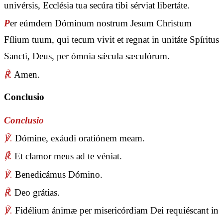
univérsis, Ecclésia tua secúra tibi sérviat libertáte.
P
er eúmdem Dóminum nostrum Jesum Christum
Fílium tuum, qui tecum vivit et regnat in unitáte Spíritus
Sancti, Deus, per ómnia sǽcula sæculórum.
℟.
Amen.
Conclusio
Conclusio
℣.
Dómine, exáudi oratiónem meam.
℟.
Et clamor meus ad te véniat.
℣.
Benedicámus Dómino.
℟.
Deo grátias.
℣.
Fidélium ánimæ per misericórdiam Dei requiéscant in