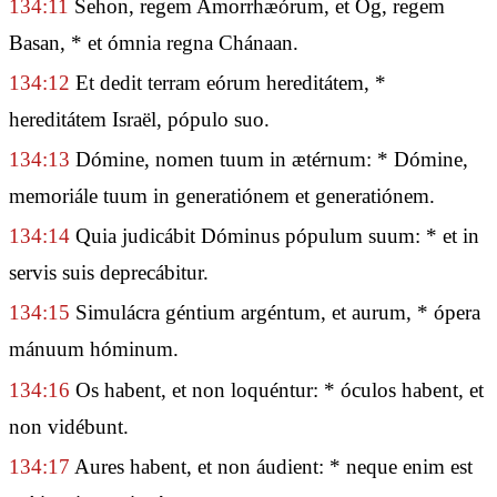
134:11
Sehon, regem Amorrhæórum, et Og, regem
Basan, * et ómnia regna Chánaan.
134:12
Et dedit terram eórum hereditátem, *
hereditátem Israël, pópulo suo.
134:13
Dómine, nomen tuum in ætérnum: * Dómine,
memoriále tuum in generatiónem et generatiónem.
134:14
Quia judicábit Dóminus pópulum suum: * et in
servis suis deprecábitur.
134:15
Simulácra géntium argéntum, et aurum, * ópera
mánuum hóminum.
134:16
Os habent, et non loquéntur: * óculos habent, et
non vidébunt.
134:17
Aures habent, et non áudient: * neque enim est