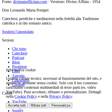
Fonte:
divinumofficium.com
· Versione: Divino Afflatu - 1954
Don Leonardo Maria Pompei
Catechesi, prediche e meditazioni nella fedeltà alla Tradizione
cattolica e al rito romano antico.
Sostieni l’apostolato
Sezioni
Chi sono
Catechesi
Podcast
Blog
Preghiere
Informativa cookie
Libri
Agenda
Usiamo cookie tecnici, necessari al funzionamento del sito, e
Calendario
statistiche anonime senza cookie. Solo con il tuo consenso
Contatti
carichiamo contenuti multimediali di terze parti (es. video
YouTube). Puoi accettare, rifiutare o personalizzare. Dettagli
Canali
nella
Cookie Policy
e nella
Privacy Policy
.
YouTube
Accetta tutti
Rifiuta tutti
Personalizza
Telegram
Spotify