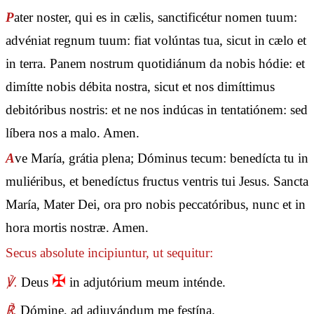
P
ater noster, qui es in cælis, sanctificétur nomen tuum:
advéniat regnum tuum: fiat volúntas tua, sicut in cælo et
in terra. Panem nostrum quotidiánum da nobis hódie: et
dimítte nobis débita nostra, sicut et nos dimíttimus
debitóribus nostris: et ne nos indúcas in tentatiónem: sed
líbera nos a malo. Amen.
A
ve María, grátia plena; Dóminus tecum: benedícta tu in
muliéribus, et benedíctus fructus ventris tui Jesus. Sancta
María, Mater Dei, ora pro nobis peccatóribus, nunc et in
hora mortis nostræ. Amen.
Secus absolute incipiuntur, ut sequitur:
✠
℣.
Deus
in adjutórium meum inténde.
℟.
Dómine, ad adjuvándum me festína.