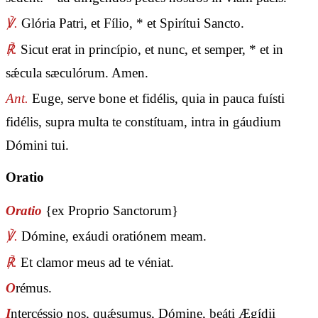
℣.
Glória Patri, et Fílio, * et Spirítui Sancto.
℟.
Sicut erat in princípio, et nunc, et semper, * et in
sǽcula sæculórum. Amen.
Ant.
Euge, serve bone et fidélis, quia in pauca fuísti
fidélis, supra multa te constítuam, intra in gáudium
Dómini tui.
Oratio
Oratio
{ex Proprio Sanctorum}
℣.
Dómine, exáudi oratiónem meam.
℟.
Et clamor meus ad te véniat.
O
rémus.
I
ntercéssio nos, quǽsumus, Dómine, beáti Ægídii