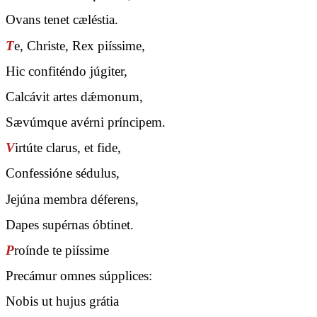
Ovans tenet cæléstia.
T
e, Christe, Rex piíssime,
Hic confiténdo júgiter,
Calcávit artes dǽmonum,
Sævúmque avérni príncipem.
V
irtúte clarus, et fide,
Confessióne sédulus,
Jejúna membra déferens,
Dapes supérnas óbtinet.
P
roínde te piíssime
Precámur omnes súpplices:
Nobis ut hujus grátia