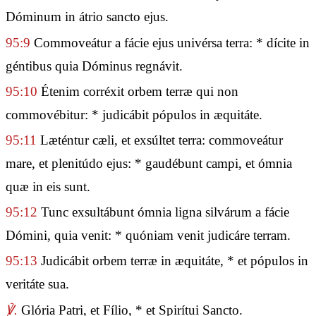
Dóminum in átrio sancto ejus.
95:9
Commoveátur a fácie ejus univérsa terra: * dícite in
géntibus quia Dóminus regnávit.
95:10
Étenim corréxit orbem terræ qui non
commovébitur: * judicábit pópulos in æquitáte.
95:11
Læténtur cæli, et exsúltet terra: commoveátur
mare, et plenitúdo ejus: * gaudébunt campi, et ómnia
quæ in eis sunt.
95:12
Tunc exsultábunt ómnia ligna silvárum a fácie
Dómini, quia venit: * quóniam venit judicáre terram.
95:13
Judicábit orbem terræ in æquitáte, * et pópulos in
veritáte sua.
℣.
Glória Patri, et Fílio, * et Spirítui Sancto.