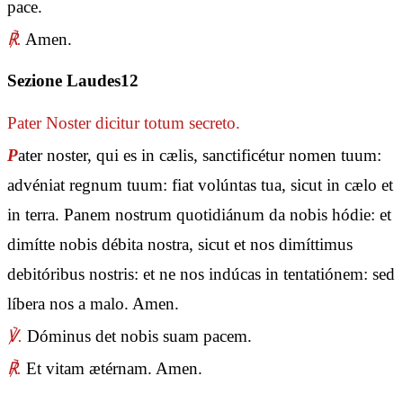
pace.
℟.
Amen.
Sezione Laudes12
Pater Noster
dicitur totum secreto.
P
ater noster, qui es in cælis, sanctificétur nomen tuum:
advéniat regnum tuum: fiat volúntas tua, sicut in cælo et
in terra. Panem nostrum quotidiánum da nobis hódie: et
dimítte nobis débita nostra, sicut et nos dimíttimus
debitóribus nostris: et ne nos indúcas in tentatiónem: sed
líbera nos a malo. Amen.
℣.
Dóminus det nobis suam pacem.
℟.
Et vitam ætérnam. Amen.