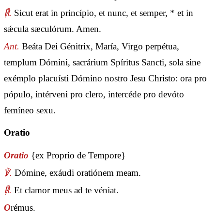
℟.
Sicut erat in princípio, et nunc, et semper, * et in
sǽcula sæculórum. Amen.
Ant.
Beáta Dei Génitrix, María, Virgo perpétua,
templum Dómini, sacrárium Spíritus Sancti, sola sine
exémplo placuísti Dómino nostro Jesu Christo: ora pro
pópulo, intérveni pro clero, intercéde pro devóto
femíneo sexu.
Oratio
Oratio
{ex Proprio de Tempore}
℣.
Dómine, exáudi oratiónem meam.
℟.
Et clamor meus ad te véniat.
O
rémus.