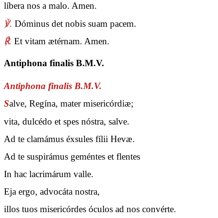
líbera nos a malo. Amen.
℣.
Dóminus det nobis suam pacem.
℟.
Et vitam ætérnam. Amen.
Antiphona finalis B.M.V.
Antiphona finalis B.M.V.
S
alve, Regína, mater misericórdiæ;
vita, dulcédo et spes nóstra, salve.
Ad te clamámus éxsules fílii Hevæ.
Ad te suspirámus geméntes et flentes
In hac lacrimárum valle.
Eja ergo, advocáta nostra,
illos tuos misericórdes óculos ad nos convérte.