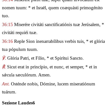
nomen tuum: * et Israël, quem coæquásti primogénito
tuo.
36:15
Miserére civitáti sanctificatiónis tuæ Jerúsalem, *
civitáti requiéi tuæ.
36:16
Reple Sion inenarrabílibus verbis tuis, * et glória
tua pópulum tuum.
℣.
Glória Patri, et Fílio, * et Spirítui Sancto.
℟.
Sicut erat in princípio, et nunc, et semper, * et in
sǽcula sæculórum. Amen.
Ant.
Osténde nobis, Dómine, lucem miseratiónum
tuárum.
Sezione Laudes6