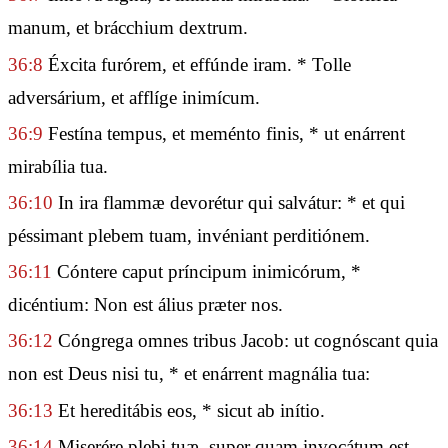
manum, et brácchium dextrum.
36:8
Éxcita furórem, et effúnde iram. * Tolle
adversárium, et afflíge inimícum.
36:9
Festína tempus, et meménto finis, * ut enárrent
mirabília tua.
36:10
In ira flammæ devorétur qui salvátur: * et qui
péssimant plebem tuam, invéniant perditiónem.
36:11
Cóntere caput príncipum inimicórum, *
dicéntium: Non est álius præter nos.
36:12
Cóngrega omnes tribus Jacob: ut cognóscant quia
non est Deus nisi tu, * et enárrent magnália tua:
36:13
Et hereditábis eos, * sicut ab inítio.
36:14
Miserére plebi tuæ, super quam invocátum est