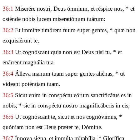
36:1
Miserére nostri, Deus ómnium, et réspice nos, * et
osténde nobis lucem miseratiónum tuárum:
36:2
Et immítte timórem tuum super gentes, * quæ non
exquisiérunt te,
36:3
Ut cognóscant quia non est Deus nisi tu, * et
enárrent magnália tua.
36:4
Álleva manum tuam super gentes aliénas, * ut
vídeant poténtiam tuam.
36:5
Sicut enim in conspéctu eórum sanctificátus es in
nobis, * sic in conspéctu nostro magnificáberis in eis,
36:6
Ut cognóscant te, sicut et nos cognóvimus, *
quóniam non est Deus præter te, Dómine.
36:7
Ínnova signa, et immúta mirabília. * Glorífica