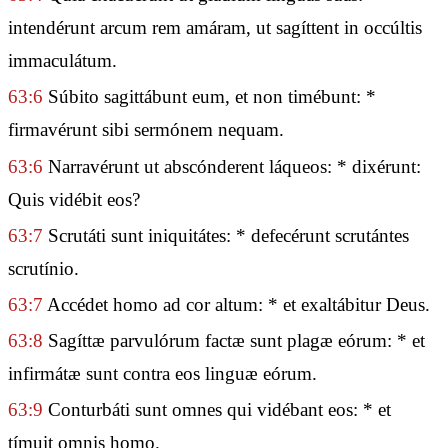
intendérunt arcum rem amáram, ut sagíttent in occúltis
immaculátum.
63:6
Súbito sagittábunt eum, et non timébunt: *
firmavérunt sibi sermónem nequam.
63:6
Narravérunt ut abscónderent láqueos: * dixérunt:
Quis vidébit eos?
63:7
Scrutáti sunt iniquitátes: * defecérunt scrutántes
scrutínio.
63:7
Accédet homo ad cor altum: * et exaltábitur Deus.
63:8
Sagíttæ parvulórum factæ sunt plagæ eórum: * et
infirmátæ sunt contra eos linguæ eórum.
63:9
Conturbáti sunt omnes qui vidébant eos: * et
tímuit omnis homo.