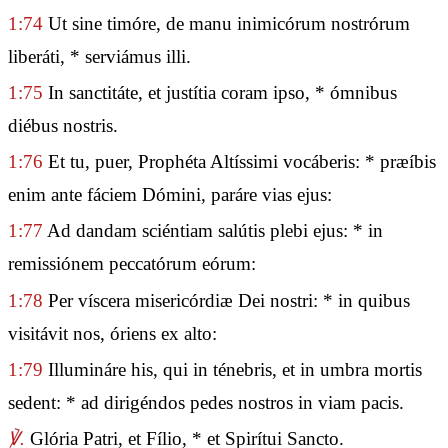
1:74
Ut sine timóre, de manu inimicórum nostrórum
liberáti, * serviámus illi.
1:75
In sanctitáte, et justítia coram ipso, * ómnibus
diébus nostris.
1:76
Et tu, puer, Prophéta Altíssimi vocáberis: * præíbis
enim ante fáciem Dómini, paráre vias ejus:
1:77
Ad dandam sciéntiam salútis plebi ejus: * in
remissiónem peccatórum eórum:
1:78
Per víscera misericórdiæ Dei nostri: * in quibus
visitávit nos, óriens ex alto:
1:79
Illumináre his, qui in ténebris, et in umbra mortis
sedent: * ad dirigéndos pedes nostros in viam pacis.
℣.
Glória Patri, et Fílio, * et Spirítui Sancto.