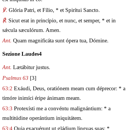
℣.
Glória Patri, et Fílio, * et Spirítui Sancto.
℟.
Sicut erat in princípio, et nunc, et semper, * et in
sǽcula sæculórum. Amen.
Ant.
Quam magnificáta sunt ópera tua, Dómine.
Sezione Laudes4
Ant.
Lætábitur justus.
Psalmus 63
[3]
63:2
Exáudi, Deus, oratiónem meam cum déprecor: * a
timóre inimíci éripe ánimam meam.
63:3
Protexísti me a convéntu malignántium: * a
multitúdine operántium iniquitátem.
63:4
Quia exacuérunt ut gládium linguas suas: *