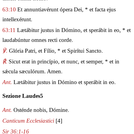
63:10
Et annuntiavérunt ópera Dei, * et facta ejus
intellexérunt.
63:11
Lætábitur justus in Dómino, et sperábit in eo, * et
laudabúntur omnes recti corde.
℣.
Glória Patri, et Fílio, * et Spirítui Sancto.
℟.
Sicut erat in princípio, et nunc, et semper, * et in
sǽcula sæculórum. Amen.
Ant.
Lætábitur justus in Dómino et sperábit in eo.
Sezione Laudes5
Ant.
Osténde nobis, Dómine.
Canticum Ecclesiastici
[4]
Sir 36:1-16