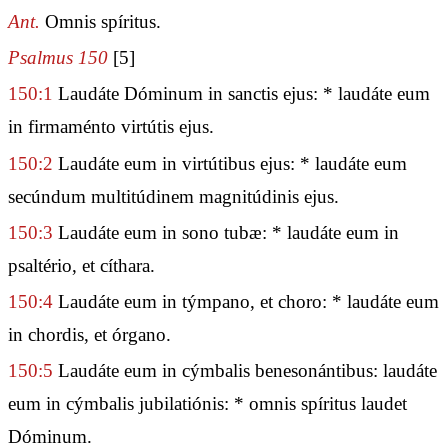
Ant.
Omnis spíritus.
Psalmus 150
[5]
150:1
Laudáte Dóminum in sanctis ejus: * laudáte eum
in firmaménto virtútis ejus.
150:2
Laudáte eum in virtútibus ejus: * laudáte eum
secúndum multitúdinem magnitúdinis ejus.
150:3
Laudáte eum in sono tubæ: * laudáte eum in
psaltério, et cíthara.
150:4
Laudáte eum in týmpano, et choro: * laudáte eum
in chordis, et órgano.
150:5
Laudáte eum in cýmbalis benesonántibus: laudáte
eum in cýmbalis jubilatiónis: * omnis spíritus laudet
Dóminum.