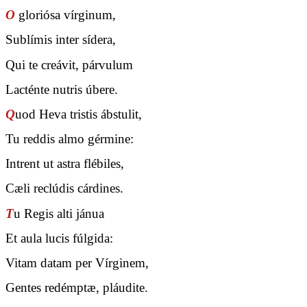
O
gloriósa vírginum,
Sublímis inter sídera,
Qui te creávit, párvulum
Lacténte nutris úbere.
Q
uod Heva tristis ábstulit,
Tu reddis almo gérmine:
Intrent ut astra flébiles,
Cæli reclúdis cárdines.
T
u Regis alti jánua
Et aula lucis fúlgida:
Vitam datam per Vírginem,
Gentes redémptæ, pláudite.