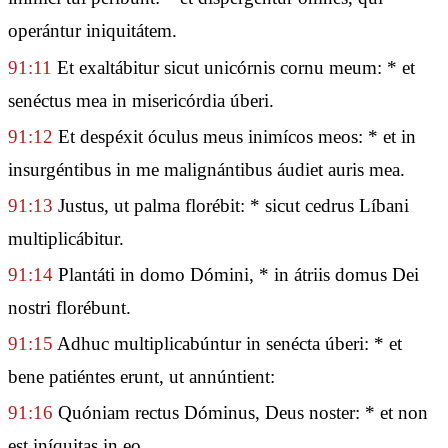
operántur iniquitátem.
91:11
Et exaltábitur sicut unicórnis cornu meum: * et
senéctus mea in misericórdia úberi.
91:12
Et despéxit óculus meus inimícos meos: * et in
insurgéntibus in me malignántibus áudiet auris mea.
91:13
Justus, ut palma florébit: * sicut cedrus Líbani
multiplicábitur.
91:14
Plantáti in domo Dómini, * in átriis domus Dei
nostri florébunt.
91:15
Adhuc multiplicabúntur in senécta úberi: * et
bene patiéntes erunt, ut annúntient:
91:16
Quóniam rectus Dóminus, Deus noster: * et non
est iníquitas in eo.