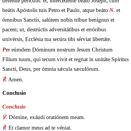
defénde perículis: et, intercedénte beáto Joseph, cum
beátis Apóstolis tuis Petro et Paulo, atque beáto
N.
et
ómnibus Sanctis, salútem nobis tríbue benígnus et
pacem; ut, destrúctis adversitátibus et erróribus
univérsis, Ecclésia tua secúra tibi sérviat libertáte.
P
er eúmdem Dóminum nostrum Jesum Christum
Fílium tuum, qui tecum vivit et regnat in unitáte Spíritus
Sancti, Deus, per ómnia sǽcula sæculórum.
℟.
Amen.
Conclusio
Conclusio
℣.
Dómine, exáudi oratiónem meam.
℟.
Et clamor meus ad te véniat.