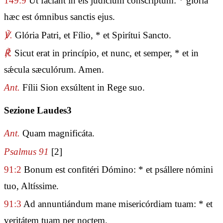
149:9
Ut fáciant in eis judícium conscríptum: * glória
hæc est ómnibus sanctis ejus.
℣.
Glória Patri, et Fílio, * et Spirítui Sancto.
℟.
Sicut erat in princípio, et nunc, et semper, * et in
sǽcula sæculórum. Amen.
Ant.
Fílii Sion exsúltent in Rege suo.
Sezione Laudes3
Ant.
Quam magnificáta.
Psalmus 91
[2]
91:2
Bonum est confitéri Dómino: * et psállere nómini
tuo, Altíssime.
91:3
Ad annuntiándum mane misericórdiam tuam: * et
veritátem tuam per noctem.