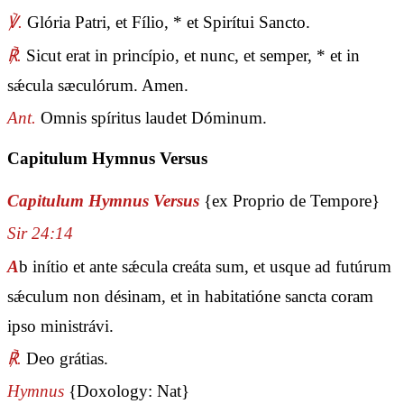
℣.
Glória Patri, et Fílio, * et Spirítui Sancto.
℟.
Sicut erat in princípio, et nunc, et semper, * et in
sǽcula sæculórum. Amen.
Ant.
Omnis spíritus laudet Dóminum.
Capitulum Hymnus Versus
Capitulum Hymnus Versus
{ex Proprio de Tempore}
Sir 24:14
A
b inítio et ante sǽcula creáta sum, et usque ad futúrum
sǽculum non désinam, et in habitatióne sancta coram
ipso ministrávi.
℟.
Deo grátias.
Hymnus
{Doxology: Nat}