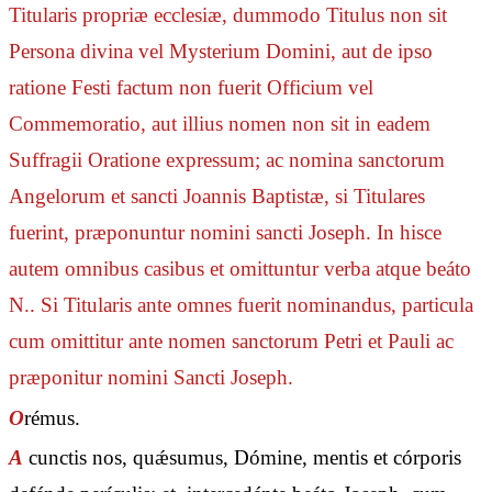
Titularis propriæ ecclesiæ, dummodo Titulus non sit
Persona divina vel Mysterium Domini, aut de ipso
ratione Festi factum non fuerit Officium vel
Commemoratio, aut illius nomen non sit in eadem
Suffragii Oratione expressum; ac nomina sanctorum
Angelorum et sancti Joannis Baptistæ, si Titulares
fuerint, præponuntur nomini sancti Joseph. In hisce
autem omnibus casibus et omittuntur verba
atque beáto
N.
. Si Titularis ante omnes fuerit nominandus, particula
cum
omittitur ante nomen sanctorum Petri et Pauli ac
præponitur nomini Sancti Joseph.
O
rémus.
A
cunctis nos, quǽsumus, Dómine, mentis et córporis