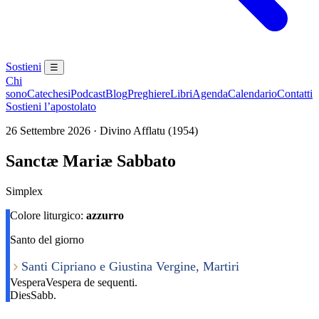
Sostieni
☰
Chi
sono
Catechesi
Podcast
Blog
Preghiere
Libri
Agenda
Calendario
Contatti
Sostieni l’apostolato
26 Settembre 2026 · Divino Afflatu (1954)
Sanctæ Mariæ Sabbato
Simplex
Colore liturgico:
azzurro
Santo del giorno
Santi Cipriano e Giustina Vergine, Martiri
Vespera
Vespera de sequenti.
Dies
Sabb.