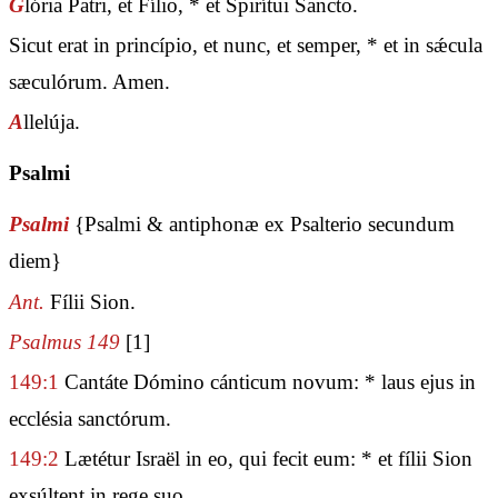
G
lória Patri, et Fílio, * et Spirítui Sancto.
Sicut erat in princípio, et nunc, et semper, * et in sǽcula
sæculórum. Amen.
A
llelúja.
Psalmi
Psalmi
{Psalmi & antiphonæ ex Psalterio secundum
diem}
Ant.
Fílii Sion.
Psalmus 149
[1]
149:1
Cantáte Dómino cánticum novum: * laus ejus in
ecclésia sanctórum.
149:2
Lætétur Israël in eo, qui fecit eum: * et fílii Sion
exsúltent in rege suo.