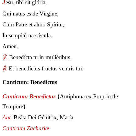
J
esu, tibi sit glória,
Qui natus es de Vírgine,
Cum Patre et almo Spíritu,
In sempitérna sǽcula.
Amen.
℣.
Benedícta tu in muliéribus.
℟.
Et benedíctus fructus ventris tui.
Canticum: Benedictus
Canticum: Benedictus
{Antiphona ex Proprio de
Tempore}
Ant.
Beáta Dei Génitrix, María.
Canticum Zachariæ