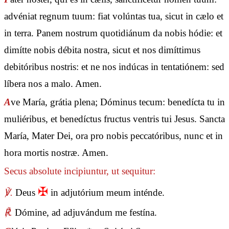
advéniat regnum tuum: fiat volúntas tua, sicut in cælo et
in terra. Panem nostrum quotidiánum da nobis hódie: et
dimítte nobis débita nostra, sicut et nos dimíttimus
debitóribus nostris: et ne nos indúcas in tentatiónem: sed
líbera nos a malo. Amen.
A
ve María, grátia plena; Dóminus tecum: benedícta tu in
muliéribus, et benedíctus fructus ventris tui Jesus. Sancta
María, Mater Dei, ora pro nobis peccatóribus, nunc et in
hora mortis nostræ. Amen.
Secus absolute incipiuntur, ut sequitur:
✠
℣.
Deus
in adjutórium meum inténde.
℟.
Dómine, ad adjuvándum me festína.