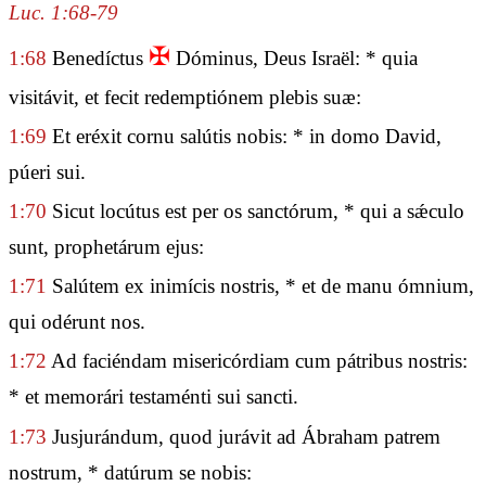
Luc. 1:68-79
✠
1:68
Benedíctus
Dóminus, Deus Israël: * quia
visitávit, et fecit redemptiónem plebis suæ:
1:69
Et eréxit cornu salútis nobis: * in domo David,
púeri sui.
1:70
Sicut locútus est per os sanctórum, * qui a sǽculo
sunt, prophetárum ejus:
1:71
Salútem ex inimícis nostris, * et de manu ómnium,
qui odérunt nos.
1:72
Ad faciéndam misericórdiam cum pátribus nostris:
* et memorári testaménti sui sancti.
1:73
Jusjurándum, quod jurávit ad Ábraham patrem
nostrum, * datúrum se nobis: