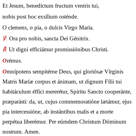
Et Jesum, benedíctum fructum ventris tui,
nobis post hoc exsílium osténde.
O clemens, o pia, o dulcis Virgo María.
℣.
Ora pro nobis, sancta Dei Génitrix.
℟.
Ut digni efficiámur promissiónibus Christi.
O
rémus.
O
mnípotens sempitérne Deus, qui gloriósæ Vírginis
Matris Maríæ corpus et ánimam, ut dignum Fílii tui
habitáculum éffici mererétur, Spíritu Sancto cooperánte,
præparásti: da, ut, cujus commemoratióne lætámur, ejus
pia intercessióne, ab instántibus malis et a morte
perpétua liberémur. Per eúmdem Christum Dóminum
nostrum. Amen.