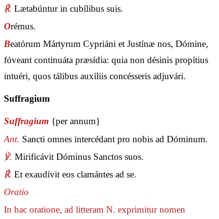
℟.
Lætabúntur in cubílibus suis.
O
rémus.
B
eatórum Mártyrum Cypriáni et Justínæ nos, Dómine,
fóveant continuáta præsídia: quia non désinis propítius
intuéri, quos tálibus auxíliis concésseris adjuvári.
Suffragium
Suffragium
{per annum}
Ant.
Sancti omnes intercédant pro nobis ad Dóminum.
℣.
Mirificávit Dóminus Sanctos suos.
℟.
Et exaudívit eos clamántes ad se.
Oratio
In hac oratione, ad litteram N. exprimitur nomen