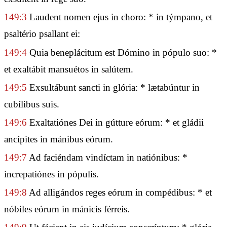
149:3
Laudent nomen ejus in choro: * in týmpano, et
psaltério psallant ei:
149:4
Quia beneplácitum est Dómino in pópulo suo: *
et exaltábit mansuétos in salútem.
149:5
Exsultábunt sancti in glória: * lætabúntur in
cubílibus suis.
149:6
Exaltatiónes Dei in gútture eórum: * et gládii
ancípites in mánibus eórum.
149:7
Ad faciéndam vindíctam in natiónibus: *
increpatiónes in pópulis.
149:8
Ad alligándos reges eórum in compédibus: * et
nóbiles eórum in mánicis férreis.