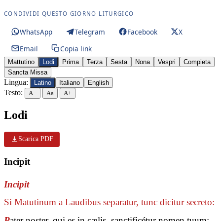
CONDIVIDI QUESTO GIORNO LITURGICO
WhatsApp
Telegram
Facebook
X
Email
Copia link
Mattutino
Lodi
Prima
Terza
Sesta
Nona
Vespri
Compieta
Sancta Missa
Lingua:
Latino
Italiano
English
Testo:
A−
Aa
A+
Lodi
Scarica PDF
Incipit
Incipit
Si Matutinum a Laudibus separatur, tunc dicitur secreto:
P
ater noster, qui es in cælis, sanctificétur nomen tuum: