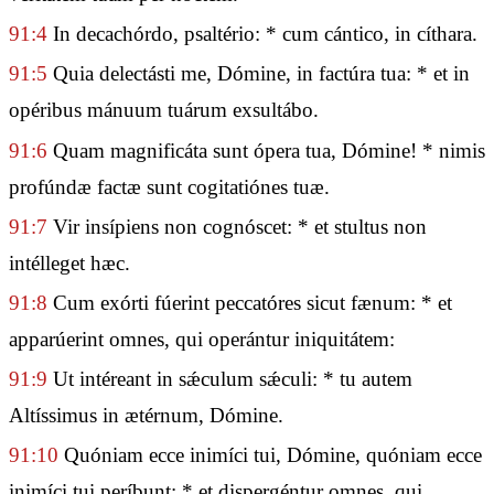
91:4
In decachórdo, psaltério: * cum cántico, in cíthara.
91:5
Quia delectásti me, Dómine, in factúra tua: * et in
opéribus mánuum tuárum exsultábo.
91:6
Quam magnificáta sunt ópera tua, Dómine! * nimis
profúndæ factæ sunt cogitatiónes tuæ.
91:7
Vir insípiens non cognóscet: * et stultus non
intélleget hæc.
91:8
Cum exórti fúerint peccatóres sicut fænum: * et
apparúerint omnes, qui operántur iniquitátem:
91:9
Ut intéreant in sǽculum sǽculi: * tu autem
Altíssimus in ætérnum, Dómine.
91:10
Quóniam ecce inimíci tui, Dómine, quóniam ecce
inimíci tui períbunt: * et dispergéntur omnes, qui