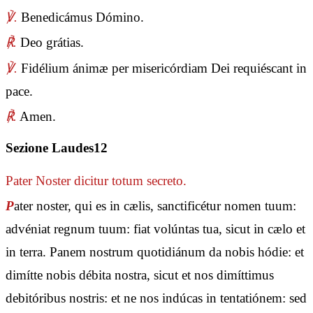
℣.
Benedicámus Dómino.
℟.
Deo grátias.
℣.
Fidélium ánimæ per misericórdiam Dei requiéscant in
pace.
℟.
Amen.
Sezione Laudes12
Pater Noster
dicitur totum secreto.
P
ater noster, qui es in cælis, sanctificétur nomen tuum:
advéniat regnum tuum: fiat volúntas tua, sicut in cælo et
in terra. Panem nostrum quotidiánum da nobis hódie: et
dimítte nobis débita nostra, sicut et nos dimíttimus
debitóribus nostris: et ne nos indúcas in tentatiónem: sed