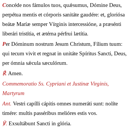
C
oncéde nos fámulos tuos, quǽsumus, Dómine Deus,
perpétua mentis et córporis sanitáte gaudére: et, gloriósa
beátæ Maríæ semper Vírginis intercessióne, a præsénti
liberári tristítia, et ætérna pérfrui lætítia.
P
er Dóminum nostrum Jesum Christum, Fílium tuum:
qui tecum vivit et regnat in unitáte Spíritus Sancti, Deus,
per ómnia sǽcula sæculórum.
℟.
Amen.
Commemoratio Ss. Cypriani et Justinæ Virginis,
Martyrum
Ant.
Vestri capílli cápitis omnes numeráti sunt: nolíte
timére: multis passéribus melióres estis vos.
℣.
Exsultábunt Sancti in glória.