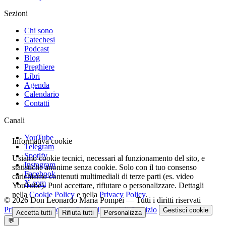
Sezioni
Chi sono
Catechesi
Podcast
Blog
Preghiere
Libri
Agenda
Calendario
Contatti
Canali
YouTube
Informativa cookie
Telegram
Spotify
Usiamo cookie tecnici, necessari al funzionamento del sito, e
Instagram
statistiche anonime senza cookie. Solo con il tuo consenso
Facebook
carichiamo contenuti multimediali di terze parti (es. video
X.com
YouTube). Puoi accettare, rifiutare o personalizzare. Dettagli
nella
Cookie Policy
e nella
Privacy Policy
.
© 2026 Don Leonardo Maria Pompei — Tutti i diritti riservati
Privacy Policy
Cookie Policy
Termini di Servizio
Gestisci cookie
Accetta tutti
Rifiuta tutti
Personalizza
💬