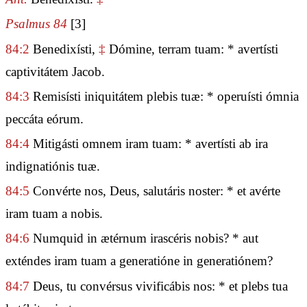
Psalmus 84
[3]
84:2
Benedixísti,
‡
Dómine, terram tuam: * avertísti
captivitátem Jacob.
84:3
Remisísti iniquitátem plebis tuæ: * operuísti ómnia
peccáta eórum.
84:4
Mitigásti omnem iram tuam: * avertísti ab ira
indignatiónis tuæ.
84:5
Convérte nos, Deus, salutáris noster: * et avérte
iram tuam a nobis.
84:6
Numquid in ætérnum irascéris nobis? * aut
exténdes iram tuam a generatióne in generatiónem?
84:7
Deus, tu convérsus vivificábis nos: * et plebs tua