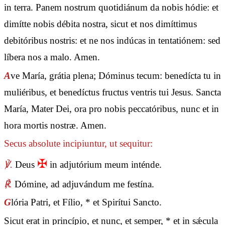
in terra. Panem nostrum quotidiánum da nobis hódie: et
dimítte nobis débita nostra, sicut et nos dimíttimus
debitóribus nostris: et ne nos indúcas in tentatiónem: sed
líbera nos a malo. Amen.
A
ve María, grátia plena; Dóminus tecum: benedícta tu in
muliéribus, et benedíctus fructus ventris tui Jesus. Sancta
María, Mater Dei, ora pro nobis peccatóribus, nunc et in
hora mortis nostræ. Amen.
Secus absolute incipiuntur, ut sequitur:
✠
℣.
Deus
in adjutórium meum inténde.
℟.
Dómine, ad adjuvándum me festína.
G
lória Patri, et Fílio, * et Spirítui Sancto.
Sicut erat in princípio, et nunc, et semper, * et in sǽcula