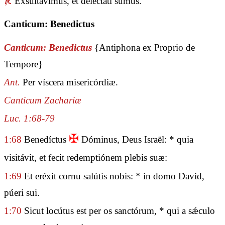
℟.
Exsultávimus, et delectáti sumus.
Canticum: Benedictus
Canticum: Benedictus
{Antiphona ex Proprio de
Tempore}
Ant.
Per víscera misericórdiæ.
Canticum Zachariæ
Luc. 1:68-79
✠
1:68
Benedíctus
Dóminus, Deus Israël: * quia
visitávit, et fecit redemptiónem plebis suæ:
1:69
Et eréxit cornu salútis nobis: * in domo David,
púeri sui.
1:70
Sicut locútus est per os sanctórum, * qui a sǽculo