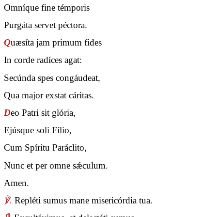
Omníque fine témporis
Purgáta servet péctora.
Q
uæsíta jam primum fides
In corde radíces agat:
Secúnda spes congáudeat,
Qua major exstat cáritas.
D
eo Patri sit glória,
Ejúsque soli Fílio,
Cum Spíritu Paráclito,
Nunc et per omne sǽculum.
Amen.
℣.
Repléti sumus mane misericórdia tua.