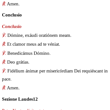
℟.
Amen.
Conclusio
Conclusio
℣.
Dómine, exáudi oratiónem meam.
℟.
Et clamor meus ad te véniat.
℣.
Benedicámus Dómino.
℟.
Deo grátias.
℣.
Fidélium ánimæ per misericórdiam Dei requiéscant in
pace.
℟.
Amen.
Sezione Laudes12