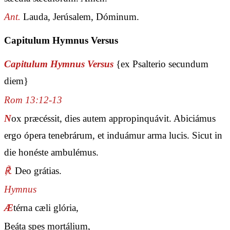
Ant.
Lauda, Jerúsalem, Dóminum.
Capitulum Hymnus Versus
Capitulum Hymnus Versus
{ex Psalterio secundum
diem}
Rom 13:12-13
N
ox præcéssit, dies autem appropinquávit. Abiciámus
ergo ópera tenebrárum, et induámur arma lucis. Sicut in
die honéste ambulémus.
℟.
Deo grátias.
Hymnus
Æ
térna cæli glória,
Beáta spes mortálium,