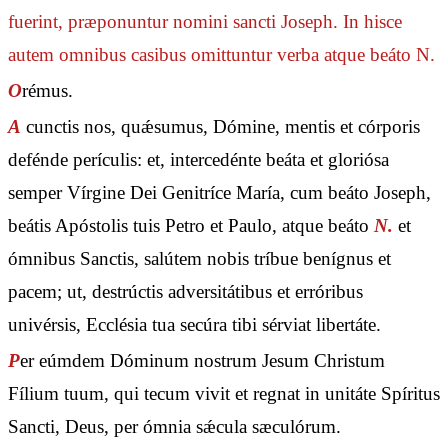
fuerint, præponuntur nomini sancti Joseph. In hisce
autem omnibus casibus omittuntur verba
atque beáto N.
O
rémus.
A
cunctis nos, quǽsumus, Dómine, mentis et córporis
defénde perículis: et, intercedénte beáta et gloriósa
semper Vírgine Dei Genitríce María, cum beáto Joseph,
beátis Apóstolis tuis Petro et Paulo, atque beáto
N.
et
ómnibus Sanctis, salútem nobis tríbue benígnus et
pacem; ut, destrúctis adversitátibus et erróribus
univérsis, Ecclésia tua secúra tibi sérviat libertáte.
P
er eúmdem Dóminum nostrum Jesum Christum
Fílium tuum, qui tecum vivit et regnat in unitáte Spíritus
Sancti, Deus, per ómnia sǽcula sæculórum.