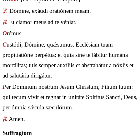
℣.
Dómine, exáudi oratiónem meam.
℟.
Et clamor meus ad te véniat.
O
rémus.
C
ustódi, Dómine, quǽsumus, Ecclésiam tuam
propitiatióne perpétua: et quia sine te lábitur humána
mortálitas; tuis semper auxíliis et abstrahátur a nóxiis et
ad salutária dirigátur.
P
er Dóminum nostrum Jesum Christum, Fílium tuum:
qui tecum vivit et regnat in unitáte Spíritus Sancti, Deus,
per ómnia sǽcula sæculórum.
℟.
Amen.
Suffragium