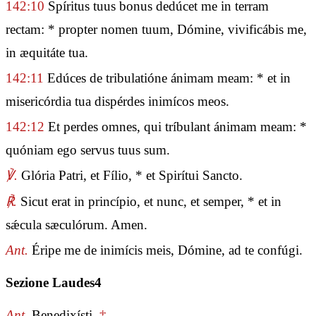
142:10
Spíritus tuus bonus dedúcet me in terram
rectam: * propter nomen tuum, Dómine, vivificábis me,
in æquitáte tua.
142:11
Edúces de tribulatióne ánimam meam: * et in
misericórdia tua dispérdes inimícos meos.
142:12
Et perdes omnes, qui tríbulant ánimam meam: *
quóniam ego servus tuus sum.
℣.
Glória Patri, et Fílio, * et Spirítui Sancto.
℟.
Sicut erat in princípio, et nunc, et semper, * et in
sǽcula sæculórum. Amen.
Ant.
Éripe me de inimícis meis, Dómine, ad te confúgi.
Sezione Laudes4
Ant.
Benedixísti.
‡