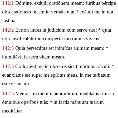
142:1
Dómine, exáudi oratiónem meam: áuribus pércipe
obsecratiónem meam in veritáte tua: * exáudi me in tua
justítia.
142:2
Et non intres in judícium cum servo tuo: * quia
non justificábitur in conspéctu tuo omnis vivens.
142:3
Quia persecútus est inimícus ánimam meam: *
humiliávit in terra vitam meam.
142:3
Collocávit me in obscúris sicut mórtuos sǽculi: *
et anxiátus est super me spíritus meus, in me turbátum
est cor meum.
142:5
Memor fui diérum antiquórum, meditátus sum in
ómnibus opéribus tuis: * in factis mánuum tuárum
meditábar.