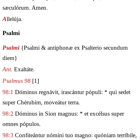
sæculórum. Amen.
A
llelúja.
Psalmi
Psalmi
{Psalmi & antiphonæ ex Psalterio secundum
diem}
Ant.
Exaltáte.
Psalmus 98
[1]
98:1
Dóminus regnávit, irascántur pópuli: * qui sedet
super Chérubim, moveátur terra.
98:2
Dóminus in Sion magnus: * et excélsus super
omnes pópulos.
98:3
Confiteántur nómini tuo magno: quóniam terríbile,