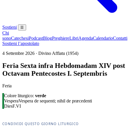
Sostieni
☰
Chi
sono
Catechesi
Podcast
Blog
Preghiere
Libri
Agenda
Calendario
Contatti
Sostieni l’apostolato
4 Settembre 2026 · Divino Afflatu (1954)
Feria Sexta infra Hebdomadam XIV post
Octavam Pentecostes I. Septembris
Feria
Colore liturgico:
verde
Vespera
Vespera de sequenti; nihil de præcedenti
Dies
F.VI
CONDIVIDI QUESTO GIORNO LITURGICO