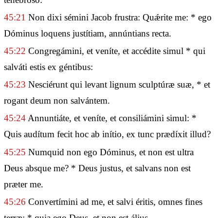
45:21
Non dixi sémini Jacob frustra: Quǽrite me: * ego
Dóminus loquens justítiam, annúntians recta.
45:22
Congregámini, et veníte, et accédite simul * qui
salváti estis ex géntibus:
45:23
Nesciérunt qui levant lignum sculptúræ suæ, * et
rogant deum non salvántem.
45:24
Annuntiáte, et veníte, et consiliámini simul: *
Quis audítum fecit hoc ab inítio, ex tunc prædíxit illud?
45:25
Numquid non ego Dóminus, et non est ultra
Deus absque me? * Deus justus, et salvans non est
præter me.
45:26
Convertímini ad me, et salvi éritis, omnes fines
terræ: * quia ego Deus, et non est álius.