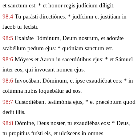
et sanctum est: * et honor regis judícium díligit.
98:4
Tu parásti directiónes: * judícium et justítiam in
Jacob tu fecísti.
98:5
Exaltáte Dóminum, Deum nostrum, et adoráte
scabéllum pedum ejus: * quóniam sanctum est.
98:6
Móyses et Aaron in sacerdótibus ejus: * et Sámuel
inter eos, qui ínvocant nomen ejus:
98:6
Invocábant Dóminum, et ipse exaudiébat eos: * in
colúmna nubis loquebátur ad eos.
98:7
Custodiébant testimónia ejus, * et præcéptum quod
dedit illis.
98:8
Dómine, Deus noster, tu exaudiébas eos: * Deus,
tu propítius fuísti eis, et ulcíscens in omnes