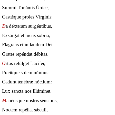
Summi Tonántis Únice,
Castǽque proles Vírginis:
D
a déxteram surgéntibus,
Exsúrgat et mens sóbria,
Flagrans et in laudem Dei
Grates repéndat débitas.
O
rtus refúlget Lúcifer,
Præítque solem núntius:
Cadunt tenébræ nóctium:
Lux sancta nos illúminet.
M
anénsque nostris sénsibus,
Noctem repéllat sǽculi,