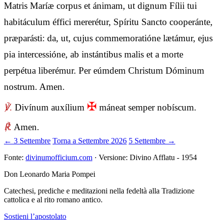
Matris Maríæ corpus et ánimam, ut dignum Fílii tui
habitáculum éffici mererétur, Spíritu Sancto cooperánte,
præparásti: da, ut, cujus commemoratióne lætámur, ejus
pia intercessióne, ab instántibus malis et a morte
perpétua liberémur. Per eúmdem Christum Dóminum
nostrum. Amen.
✠
℣.
Divínum auxílium
máneat semper nobíscum.
℟.
Amen.
← 3 Settembre
Torna a Settembre 2026
5 Settembre →
Fonte:
divinumofficium.com
· Versione: Divino Afflatu - 1954
Don Leonardo Maria Pompei
Catechesi, prediche e meditazioni nella fedeltà alla Tradizione
cattolica e al rito romano antico.
Sostieni l’apostolato