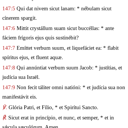
147:5
Qui dat nivem sicut lanam: * nébulam sicut
cínerem spargit.
147:6
Mittit crystállum suam sicut buccéllas: * ante
fáciem frígoris ejus quis sustinébit?
147:7
Emíttet verbum suum, et liquefáciet ea: * flabit
spíritus ejus, et fluent aquæ.
147:8
Qui annúntiat verbum suum Jacob: * justítias, et
judícia sua Israël.
147:9
Non fecit táliter omni natióni: * et judícia sua non
manifestávit eis.
℣.
Glória Patri, et Fílio, * et Spirítui Sancto.
℟.
Sicut erat in princípio, et nunc, et semper, * et in
sǽcula sæculórum. Amen.