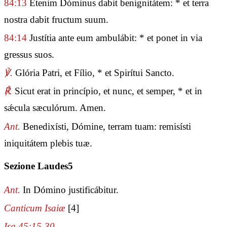
84:13
Étenim Dóminus dabit benignitátem: * et terra
nostra dabit fructum suum.
84:14
Justítia ante eum ambulábit: * et ponet in via
gressus suos.
℣.
Glória Patri, et Fílio, * et Spirítui Sancto.
℟.
Sicut erat in princípio, et nunc, et semper, * et in
sǽcula sæculórum. Amen.
Ant.
Benedixísti, Dómine, terram tuam: remisísti
iniquitátem plebis tuæ.
Sezione Laudes5
Ant.
In Dómino justificábitur.
Canticum Isaiæ
[4]
Isa 45:15-30