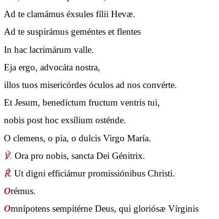
Ad te clamámus éxsules fílii Hevæ.
Ad te suspirámus geméntes et flentes
In hac lacrimárum valle.
Eja ergo, advocáta nostra,
illos tuos misericórdes óculos ad nos convérte.
Et Jesum, benedíctum fructum ventris tui,
nobis post hoc exsílium osténde.
O clemens, o pia, o dulcis Virgo María.
℣.
Ora pro nobis, sancta Dei Génitrix.
℟.
Ut digni efficiámur promissiónibus Christi.
O
rémus.
O
mnípotens sempitérne Deus, qui gloriósæ Vírginis