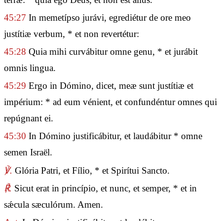
45:27
In memetípso jurávi, egrediétur de ore meo
justítiæ verbum, * et non revertétur:
45:28
Quia mihi curvábitur omne genu, * et jurábit
omnis lingua.
45:29
Ergo in Dómino, dicet, meæ sunt justítiæ et
impérium: * ad eum vénient, et confundéntur omnes qui
repúgnant ei.
45:30
In Dómino justificábitur, et laudábitur * omne
semen Israël.
℣.
Glória Patri, et Fílio, * et Spirítui Sancto.
℟.
Sicut erat in princípio, et nunc, et semper, * et in
sǽcula sæculórum. Amen.