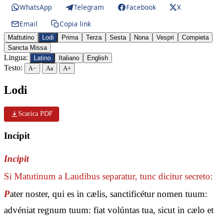
WhatsApp
Telegram
Facebook
X
Email
Copia link
Mattutino
Lodi
Prima
Terza
Sesta
Nona
Vespri
Compieta
Sancta Missa
Lingua:
Latino
Italiano
English
Testo:
A−
Aa
A+
Lodi
Scarica PDF
Incipit
Incipit
Si Matutinum a Laudibus separatur, tunc dicitur secreto:
P
ater noster, qui es in cælis, sanctificétur nomen tuum:
advéniat regnum tuum: fiat volúntas tua, sicut in cælo et