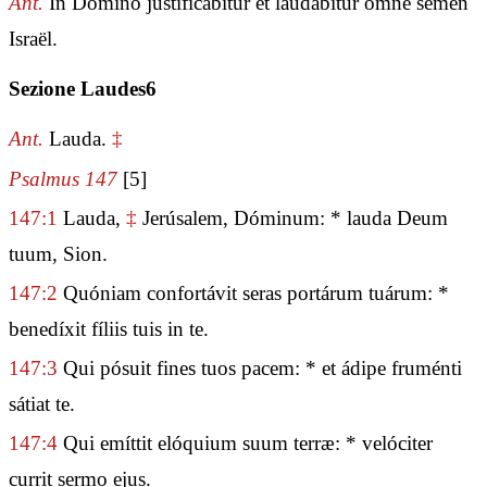
Ant.
In Dómino justificábitur et laudábitur omne semen
Israël.
Sezione Laudes6
Ant.
Lauda.
‡
Psalmus 147
[5]
147:1
Lauda,
‡
Jerúsalem, Dóminum: * lauda Deum
tuum, Sion.
147:2
Quóniam confortávit seras portárum tuárum: *
benedíxit fíliis tuis in te.
147:3
Qui pósuit fines tuos pacem: * et ádipe fruménti
sátiat te.
147:4
Qui emíttit elóquium suum terræ: * velóciter
currit sermo ejus.