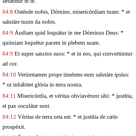
lætábitur in te.
84:8
Osténde nobis, Dómine, misericórdiam tuam: * et
salutáre tuum da nobis.
84:9
Áudiam quid loquátur in me Dóminus Deus: *
quóniam loquétur pacem in plebem suam.
84:9
Et super sanctos suos: * et in eos, qui convertúntur
ad cor.
84:10
Verúmtamen prope timéntes eum salutáre ipsíus:
* ut inhábitet glória in terra nostra.
84:11
Misericórdia, et véritas obviavérunt sibi: * justítia,
et pax osculátæ sunt.
84:12
Véritas de terra orta est: * et justítia de cælo
prospéxit.