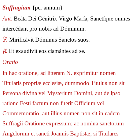
Suffragium
{per annum}
Ant.
Beáta Dei Génitrix Virgo María, Sanctíque omnes
intercédant pro nobis ad Dóminum.
℣.
Mirificávit Dóminus Sanctos suos.
℟.
Et exaudívit eos clamántes ad se.
Oratio
In hac oratione, ad litteram N. exprimitur nomen
Titularis propriæ ecclesiæ, dummodo Titulus non sit
Persona divina vel Mysterium Domini, aut de ipso
ratione Festi factum non fuerit Officium vel
Commemoratio, aut illius nomen non sit in eadem
Suffragii Oratione expressum; ac nomina sanctorum
Angelorum et sancti Joannis Baptistæ, si Titulares