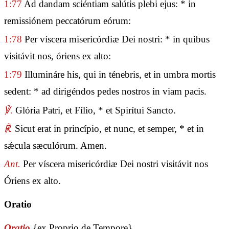
1:77
Ad dandam sciéntiam salútis plebi ejus: * in
remissiónem peccatórum eórum:
1:78
Per víscera misericórdiæ Dei nostri: * in quibus
visitávit nos, óriens ex alto:
1:79
Illumináre his, qui in ténebris, et in umbra mortis
sedent: * ad dirigéndos pedes nostros in viam pacis.
℣.
Glória Patri, et Fílio, * et Spirítui Sancto.
℟.
Sicut erat in princípio, et nunc, et semper, * et in
sǽcula sæculórum. Amen.
Ant.
Per víscera misericórdiæ Dei nostri visitávit nos
Óriens ex alto.
Oratio
Oratio
{ex Proprio de Tempore}