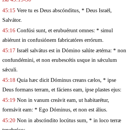
45:15
Vere tu es Deus abscónditus, * Deus Israël,
Salvátor.
45:16
Confúsi sunt, et erubuérunt omnes: * simul
abiérunt in confusiónem fabricatóres errórum.
45:17
Israël salvátus est in Dómino salúte ætérna: * non
confundémini, et non erubescétis usque in sǽculum
sǽculi.
45:18
Quia hæc dicit Dóminus creans cælos, * ipse
Deus formans terram, et fáciens eam, ipse plastes ejus:
45:19
Non in vanum creávit eam, ut habitarétur,
formávit eam: * Ego Dóminus, et non est álius.
45:20
Non in abscóndito locútus sum, * in loco terræ
tenebróso: