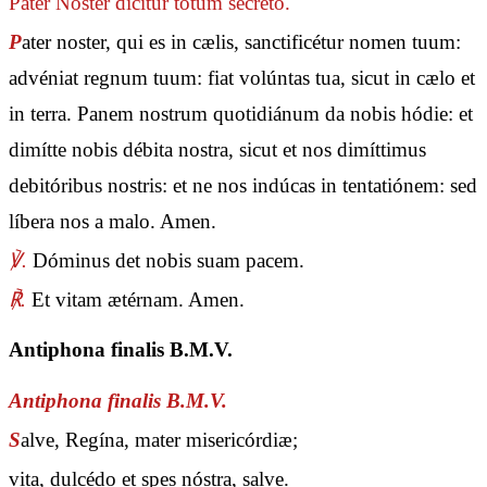
Pater Noster
dicitur totum secreto.
P
ater noster, qui es in cælis, sanctificétur nomen tuum:
advéniat regnum tuum: fiat volúntas tua, sicut in cælo et
in terra. Panem nostrum quotidiánum da nobis hódie: et
dimítte nobis débita nostra, sicut et nos dimíttimus
debitóribus nostris: et ne nos indúcas in tentatiónem: sed
líbera nos a malo. Amen.
℣.
Dóminus det nobis suam pacem.
℟.
Et vitam ætérnam. Amen.
Antiphona finalis B.M.V.
Antiphona finalis B.M.V.
S
alve, Regína, mater misericórdiæ;
vita, dulcédo et spes nóstra, salve.