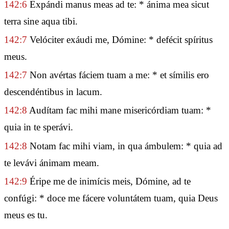
142:6
Expándi manus meas ad te: * ánima mea sicut
terra sine aqua tibi.
142:7
Velóciter exáudi me, Dómine: * defécit spíritus
meus.
142:7
Non avértas fáciem tuam a me: * et símilis ero
descendéntibus in lacum.
142:8
Audítam fac mihi mane misericórdiam tuam: *
quia in te sperávi.
142:8
Notam fac mihi viam, in qua ámbulem: * quia ad
te levávi ánimam meam.
142:9
Éripe me de inimícis meis, Dómine, ad te
confúgi: * doce me fácere voluntátem tuam, quia Deus
meus es tu.