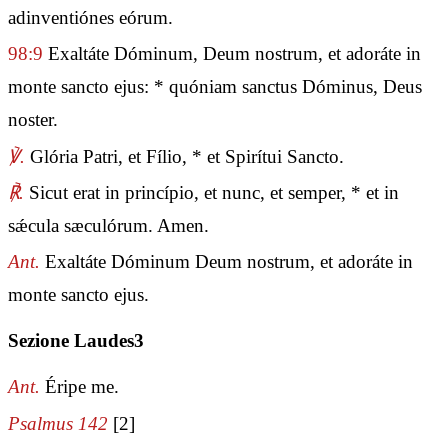
adinventiónes eórum.
98:9
Exaltáte Dóminum, Deum nostrum, et adoráte in
monte sancto ejus: * quóniam sanctus Dóminus, Deus
noster.
℣.
Glória Patri, et Fílio, * et Spirítui Sancto.
℟.
Sicut erat in princípio, et nunc, et semper, * et in
sǽcula sæculórum. Amen.
Ant.
Exaltáte Dóminum Deum nostrum, et adoráte in
monte sancto ejus.
Sezione Laudes3
Ant.
Éripe me.
Psalmus 142
[2]