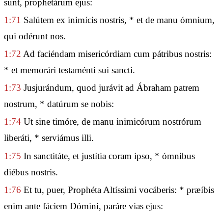
sunt, prophetárum ejus:
1:71
Salútem ex inimícis nostris, * et de manu ómnium,
qui odérunt nos.
1:72
Ad faciéndam misericórdiam cum pátribus nostris:
* et memorári testaménti sui sancti.
1:73
Jusjurándum, quod jurávit ad Ábraham patrem
nostrum, * datúrum se nobis:
1:74
Ut sine timóre, de manu inimicórum nostrórum
liberáti, * serviámus illi.
1:75
In sanctitáte, et justítia coram ipso, * ómnibus
diébus nostris.
1:76
Et tu, puer, Prophéta Altíssimi vocáberis: * præíbis
enim ante fáciem Dómini, paráre vias ejus: