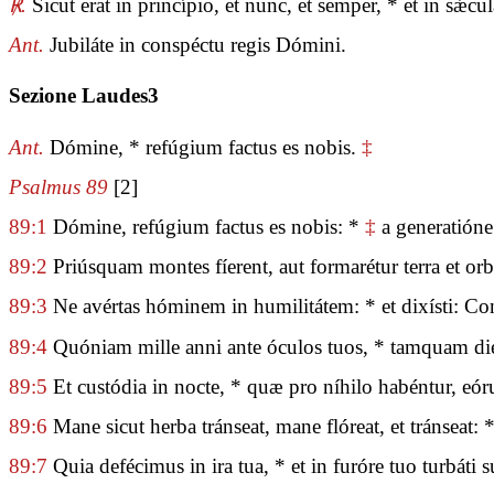
℟.
Sicut erat in princípio, et nunc, et semper, * et in sǽ
Ant.
Jubiláte in conspéctu regis Dómini.
Sezione Laudes3
Ant.
Dómine, * refúgium factus es nobis.
‡
Psalmus 89
[2]
89:1
Dómine, refúgium factus es nobis: *
‡
a generatióne
89:2
Priúsquam montes fíerent, aut formarétur terra et orb
89:3
Ne avértas hóminem in humilitátem: * et dixísti: Co
89:4
Quóniam mille anni ante óculos tuos, * tamquam dies
89:5
Et custódia in nocte, * quæ pro níhilo habéntur, eór
89:6
Mane sicut herba tránseat, mane flóreat, et tránseat: *
89:7
Quia defécimus in ira tua, * et in furóre tuo turbáti 