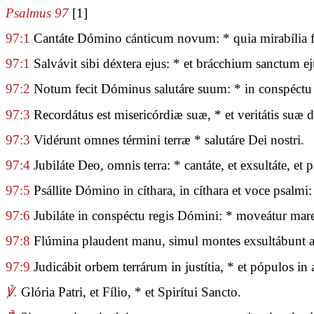
Psalmus 97
[1]
97:1
Cantáte Dómino cánticum novum: * quia mirabília fe
97:1
Salvávit sibi déxtera ejus: * et brácchium sanctum ej
97:2
Notum fecit Dóminus salutáre suum: * in conspéctu 
97:3
Recordátus est misericórdiæ suæ, * et veritátis suæ d
97:3
Vidérunt omnes términi terræ * salutáre Dei nostri.
97:4
Jubiláte Deo, omnis terra: * cantáte, et exsultáte, et ps
97:5
Psállite Dómino in cíthara, in cíthara et voce psalmi:
97:6
Jubiláte in conspéctu regis Dómini: * moveátur mare, 
97:8
Flúmina plaudent manu, simul montes exsultábunt a 
97:9
Judicábit orbem terrárum in justítia, * et pópulos in 
℣.
Glória Patri, et Fílio, * et Spirítui Sancto.