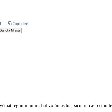
l
Copia link
Sancta Missa
advéniat regnum tuum: fiat volúntas tua, sicut in cælo et i