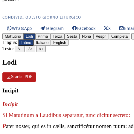
CONDIVIDI QUESTO GIORNO LITURGICO
WhatsApp
Telegram
Facebook
X
Emai
Mattutino
Lodi
Prima
Terza
Sesta
Nona
Vespri
Compieta
Lingua:
Latino
Italiano
English
Testo:
A−
Aa
A+
Lodi
Scarica PDF
Incipit
Incipit
Si Matutinum a Laudibus separatur, tunc dicitur secreto:
P
ater noster, qui es in cælis, sanctificétur nomen tuum: 