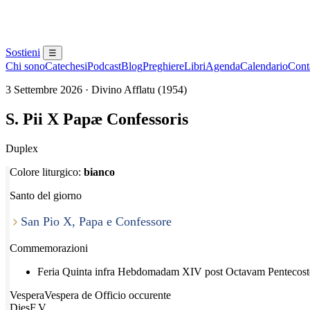
Sostieni
☰
Chi sono
Catechesi
Podcast
Blog
Preghiere
Libri
Agenda
Calendario
Conta
3 Settembre 2026 · Divino Afflatu (1954)
S. Pii X Papæ Confessoris
Duplex
Colore liturgico:
bianco
Santo del giorno
San Pio X, Papa e Confessore
Commemorazioni
Feria Quinta infra Hebdomadam XIV post Octavam Pentecoste
Vespera
Vespera de Officio occurente
Dies
F.V