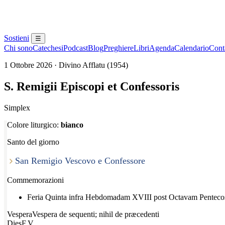
Sostieni
☰
Chi sono
Catechesi
Podcast
Blog
Preghiere
Libri
Agenda
Calendario
Conta
1 Ottobre 2026 · Divino Afflatu (1954)
S. Remigii Episcopi et Confessoris
Simplex
Colore liturgico:
bianco
Santo del giorno
San Remigio Vescovo e Confessore
Commemorazioni
Feria Quinta infra Hebdomadam XVIII post Octavam Pentecos
Vespera
Vespera de sequenti; nihil de præcedenti
Dies
F.V