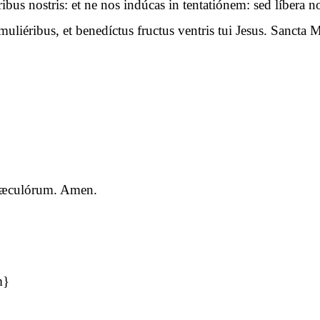
óribus nostris: et ne nos indúcas in tentatiónem: sed líbera
uliéribus, et benedíctus fructus ventris tui Jesus. Sancta M
a sæculórum. Amen.
m}