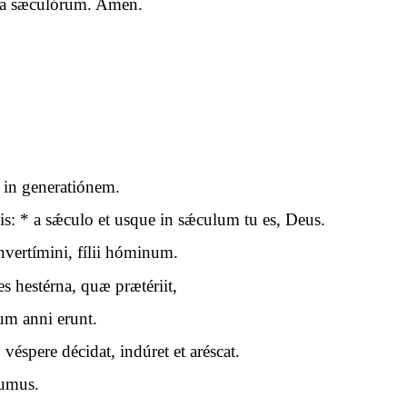
cula sæculórum. Amen.
e in generatiónem.
is: * a sǽculo et usque in sǽculum tu es, Deus.
nvertímini, fílii hóminum.
 hestérna, quæ prætériit,
um anni erunt.
 véspere décidat, indúret et aréscat.
sumus.