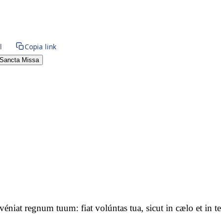
l
Copia link
Sancta Missa
advéniat regnum tuum: fiat volúntas tua, sicut in cælo et i