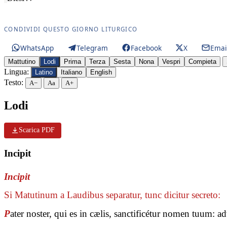
CONDIVIDI QUESTO GIORNO LITURGICO
WhatsApp
Telegram
Facebook
X
Emai
Mattutino
Lodi
Prima
Terza
Sesta
Nona
Vespri
Compieta
Lingua:
Latino
Italiano
English
Testo:
A−
Aa
A+
Lodi
Scarica PDF
Incipit
Incipit
Si Matutinum a Laudibus separatur, tunc dicitur secreto:
P
ater noster, qui es in cælis, sanctificétur nomen tuum: 