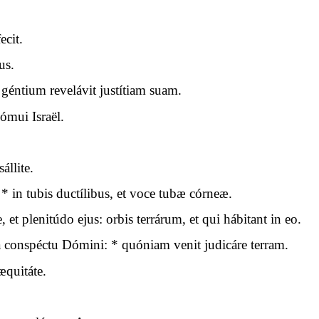
cit.
us.
géntium revelávit justítiam suam.
ómui Israël.
állite.
 * in tubis ductílibus, et voce tubæ córneæ.
et plenitúdo ejus: orbis terrárum, et qui hábitant in eo.
conspéctu Dómini: * quóniam venit judicáre terram.
æquitáte.