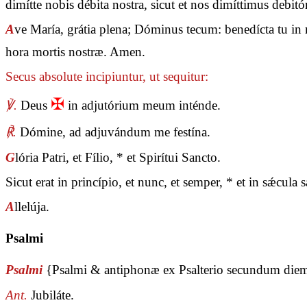
dimítte nobis débita nostra, sicut et nos dimíttimus debit
A
ve María, grátia plena; Dóminus tecum: benedícta tu in m
hora mortis nostræ. Amen.
Secus absolute incipiuntur, ut sequitur:
✠
℣.
Deus
in adjutórium meum inténde.
℟.
Dómine, ad adjuvándum me festína.
G
lória Patri, et Fílio, * et Spirítui Sancto.
Sicut erat in princípio, et nunc, et semper, * et in sǽcul
A
llelúja.
Psalmi
Psalmi
{Psalmi & antiphonæ ex Psalterio secundum die
Ant.
Jubiláte.