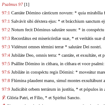
Psalmus 97
[1]
97:1
Cantáte Dómino cánticum novum: * quia mirabília fe
97:1
Salvávit sibi déxtera ejus: * et brácchium sanctum ej
97:2
Notum fecit Dóminus salutáre suum: * in conspéctu 
97:3
Recordátus est misericórdiæ suæ, * et veritátis suæ d
97:3
Vidérunt omnes términi terræ * salutáre Dei nostri.
97:4
Jubiláte Deo, omnis terra: * cantáte, et exsultáte, et ps
97:5
Psállite Dómino in cíthara, in cíthara et voce psalmi:
97:6
Jubiláte in conspéctu regis Dómini: * moveátur mare, 
97:8
Flúmina plaudent manu, simul montes exsultábunt a 
97:9
Judicábit orbem terrárum in justítia, * et pópulos in 
℣.
Glória Patri, et Fílio, * et Spirítui Sancto.