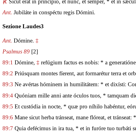
℟.
Sicut erat in princípio, et nunc, et semper, * et in sǽ
Ant.
Jubiláte in conspéctu regis Dómini.
Sezione Laudes3
Ant.
Dómine.
‡
Psalmus 89
[2]
89:1
Dómine,
‡
refúgium factus es nobis: * a generatión
89:2
Priúsquam montes fíerent, aut formarétur terra et orb
89:3
Ne avértas hóminem in humilitátem: * et dixísti: Co
89:4
Quóniam mille anni ante óculos tuos, * tamquam dies
89:5
Et custódia in nocte, * quæ pro níhilo habéntur, eór
89:6
Mane sicut herba tránseat, mane flóreat, et tránseat: *
89:7
Quia defécimus in ira tua, * et in furóre tuo turbáti 