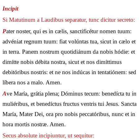
Incipit
Si Matutinum a Laudibus separatur, tunc dicitur secreto:
P
ater noster, qui es in cælis, sanctificétur nomen tuum:
advéniat regnum tuum: fiat volúntas tua, sicut in cælo et
in terra. Panem nostrum quotidiánum da nobis hódie: et
dimítte nobis débita nostra, sicut et nos dimíttimus
debitóribus nostris: et ne nos indúcas in tentatiónem: sed
líbera nos a malo. Amen.
A
ve María, grátia plena; Dóminus tecum: benedícta tu in
muliéribus, et benedíctus fructus ventris tui Jesus. Sancta
María, Mater Dei, ora pro nobis peccatóribus, nunc et in
hora mortis nostræ. Amen.
Secus absolute incipiuntur, ut sequitur: