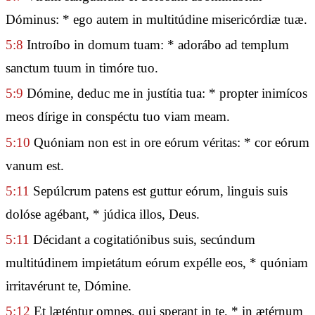
Dóminus: * ego autem in multitúdine misericórdiæ tuæ.
5:8
Introíbo in domum tuam: * adorábo ad templum
sanctum tuum in timóre tuo.
5:9
Dómine, deduc me in justítia tua: * propter inimícos
meos dírige in conspéctu tuo viam meam.
5:10
Quóniam non est in ore eórum véritas: * cor eórum
vanum est.
5:11
Sepúlcrum patens est guttur eórum, linguis suis
dolóse agébant, * júdica illos, Deus.
5:11
Décidant a cogitatiónibus suis, secúndum
multitúdinem impietátum eórum expélle eos, * quóniam
irritavérunt te, Dómine.
5:12
Et læténtur omnes, qui sperant in te, * in ætérnum