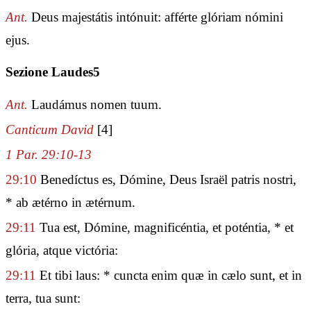
Ant.
Deus majestátis intónuit: afférte glóriam nómini
ejus.
Sezione Laudes5
Ant.
Laudámus nomen tuum.
Canticum David
[4]
1 Par. 29:10-13
29:10
Benedíctus es, Dómine, Deus Israël patris nostri,
* ab ætérno in ætérnum.
29:11
Tua est, Dómine, magnificéntia, et poténtia, * et
glória, atque victória:
29:11
Et tibi laus: * cuncta enim quæ in cælo sunt, et in
terra, tua sunt: