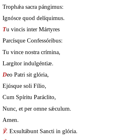
Trophǽa sacra pángimus:
Ignósce quod delíquimus.
T
u vincis inter Mártyres
Parcísque Confessóribus:
Tu vince nostra crímina,
Largítor indulgéntiæ.
D
eo Patri sit glória,
Ejúsque soli Fílio,
Cum Spíritu Paráclito,
Nunc, et per omne sǽculum.
Amen.
℣.
Exsultábunt Sancti in glória.