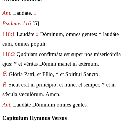
Ant.
Laudáte.
‡
Psalmus 116
[5]
116:1
Laudáte
‡
Dóminum, omnes gentes: * laudáte
eum, omnes pópuli:
116:2
Quóniam confirmáta est super nos misericórdia
ejus: * et véritas Dómini manet in ætérnum.
℣.
Glória Patri, et Fílio, * et Spirítui Sancto.
℟.
Sicut erat in princípio, et nunc, et semper, * et in
sǽcula sæculórum. Amen.
Ant.
Laudáte Dóminum omnes gentes.
Capitulum Hymnus Versus