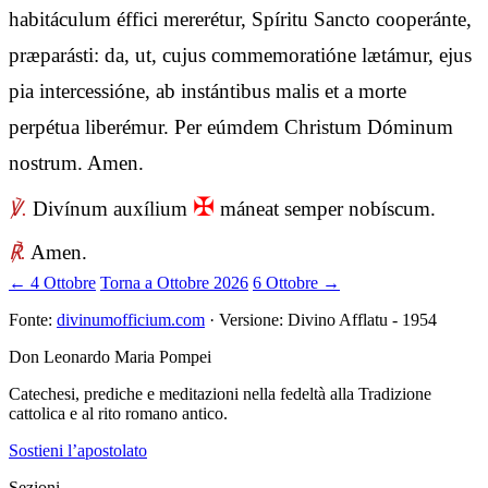
habitáculum éffici mererétur, Spíritu Sancto cooperánte,
præparásti: da, ut, cujus commemoratióne lætámur, ejus
pia intercessióne, ab instántibus malis et a morte
perpétua liberémur. Per eúmdem Christum Dóminum
nostrum. Amen.
✠
℣.
Divínum auxílium
máneat semper nobíscum.
℟.
Amen.
← 4 Ottobre
Torna a Ottobre 2026
6 Ottobre →
Fonte:
divinumofficium.com
· Versione: Divino Afflatu - 1954
Don Leonardo Maria Pompei
Catechesi, prediche e meditazioni nella fedeltà alla Tradizione
cattolica e al rito romano antico.
Sostieni l’apostolato
Sezioni