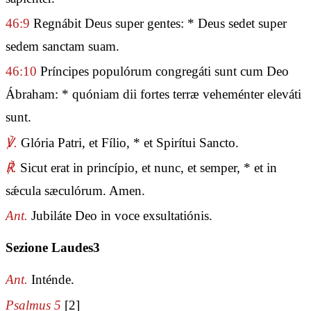
46:9
Regnábit Deus super gentes: * Deus sedet super
sedem sanctam suam.
46:10
Príncipes populórum congregáti sunt cum Deo
Ábraham: * quóniam dii fortes terræ veheménter eleváti
sunt.
℣.
Glória Patri, et Fílio, * et Spirítui Sancto.
℟.
Sicut erat in princípio, et nunc, et semper, * et in
sǽcula sæculórum. Amen.
Ant.
Jubiláte Deo in voce exsultatiónis.
Sezione Laudes3
Ant.
Inténde.
Psalmus 5
[2]