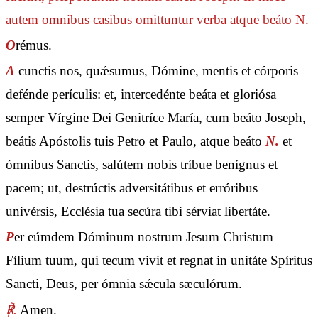
autem omnibus casibus omittuntur verba
atque beáto N.
O
rémus.
A
cunctis nos, quǽsumus, Dómine, mentis et córporis
defénde perículis: et, intercedénte beáta et gloriósa
semper Vírgine Dei Genitríce María, cum beáto Joseph,
beátis Apóstolis tuis Petro et Paulo, atque beáto
N.
et
ómnibus Sanctis, salútem nobis tríbue benígnus et
pacem; ut, destrúctis adversitátibus et erróribus
univérsis, Ecclésia tua secúra tibi sérviat libertáte.
P
er eúmdem Dóminum nostrum Jesum Christum
Fílium tuum, qui tecum vivit et regnat in unitáte Spíritus
Sancti, Deus, per ómnia sǽcula sæculórum.
℟.
Amen.