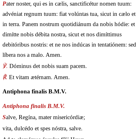
P
ater noster, qui es in cælis, sanctificétur nomen tuum:
advéniat regnum tuum: fiat volúntas tua, sicut in cælo et
in terra. Panem nostrum quotidiánum da nobis hódie: et
dimítte nobis débita nostra, sicut et nos dimíttimus
debitóribus nostris: et ne nos indúcas in tentatiónem: sed
líbera nos a malo. Amen.
℣.
Dóminus det nobis suam pacem.
℟.
Et vitam ætérnam. Amen.
Antiphona finalis B.M.V.
Antiphona finalis B.M.V.
S
alve, Regína, mater misericórdiæ;
vita, dulcédo et spes nóstra, salve.