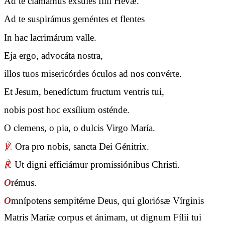
Ad te clamámus éxsules fílii Hevæ.
Ad te suspirámus geméntes et flentes
In hac lacrimárum valle.
Eja ergo, advocáta nostra,
illos tuos misericórdes óculos ad nos convérte.
Et Jesum, benedíctum fructum ventris tui,
nobis post hoc exsílium osténde.
O clemens, o pia, o dulcis Virgo María.
℣.
Ora pro nobis, sancta Dei Génitrix.
℟.
Ut digni efficiámur promissiónibus Christi.
O
rémus.
O
mnípotens sempitérne Deus, qui gloriósæ Vírginis
Matris Maríæ corpus et ánimam, ut dignum Fílii tui