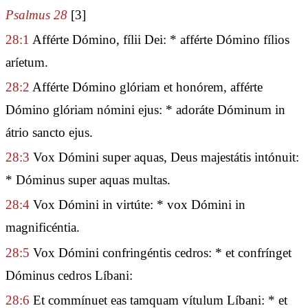
Psalmus 28
[3]
28:1
Afférte Dómino, fílii Dei: * afférte Dómino fílios
aríetum.
28:2
Afférte Dómino glóriam et honórem, afférte
Dómino glóriam nómini ejus: * adoráte Dóminum in
átrio sancto ejus.
28:3
Vox Dómini super aquas, Deus majestátis intónuit:
* Dóminus super aquas multas.
28:4
Vox Dómini in virtúte: * vox Dómini in
magnificéntia.
28:5
Vox Dómini confringéntis cedros: * et confrínget
Dóminus cedros Líbani:
28:6
Et commínuet eas tamquam vítulum Líbani: * et