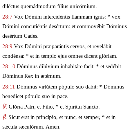
diléctus quemádmodum fílius unicórnium.
28:7
Vox Dómini intercidéntis flammam ignis: * vox
Dómini concutiéntis desértum: et commovébit Dóminus
desértum Cades.
28:9
Vox Dómini præparántis cervos, et revelábit
condénsa: * et in templo ejus omnes dicent glóriam.
28:10
Dóminus dilúvium inhabitáre facit: * et sedébit
Dóminus Rex in ætérnum.
28:11
Dóminus virtútem pópulo suo dabit: * Dóminus
benedícet pópulo suo in pace.
℣.
Glória Patri, et Fílio, * et Spirítui Sancto.
℟.
Sicut erat in princípio, et nunc, et semper, * et in
sǽcula sæculórum. Amen.