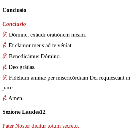
Conclusio
Conclusio
℣.
Dómine, exáudi oratiónem meam.
℟.
Et clamor meus ad te véniat.
℣.
Benedicámus Dómino.
℟.
Deo grátias.
℣.
Fidélium ánimæ per misericórdiam Dei requiéscant in
pace.
℟.
Amen.
Sezione Laudes12
Pater Noster
dicitur totum secreto.