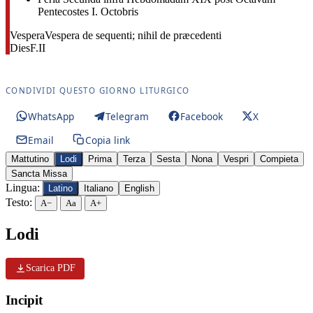
Pentecostes I. Octobris
Vespera
Vespera de sequenti; nihil de præcedenti
Dies
F.II
CONDIVIDI QUESTO GIORNO LITURGICO
WhatsApp
Telegram
Facebook
X
Email
Copia link
Mattutino
Lodi
Prima
Terza
Sesta
Nona
Vespri
Compieta
Sancta Missa
Lingua:
Latino
Italiano
English
Testo:
A−
Aa
A+
Lodi
Scarica PDF
Incipit