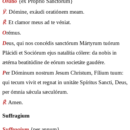
Oratio
{ex Proprio Sanctorum}
℣.
Dómine, exáudi oratiónem meam.
℟.
Et clamor meus ad te véniat.
O
rémus.
D
eus, qui nos concédis sanctórum Mártyrum tuórum
Plácidi et Sociórum ejus natalítia cólere: da nobis in
ætérna beatitúdine de eórum societáte gaudére.
P
er Dóminum nostrum Jesum Christum, Fílium tuum:
qui tecum vivit et regnat in unitáte Spíritus Sancti, Deus,
per ómnia sǽcula sæculórum.
℟.
Amen.
Suffragium
Suffragium
{per annum}