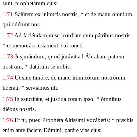
sunt, prophetárum ejus:
1:71
Salútem ex inimícis nostris, * et de manu ómnium,
qui odérunt nos.
1:72
Ad faciéndam misericórdiam cum pátribus nostris:
* et memorári testaménti sui sancti.
1:73
Jusjurándum, quod jurávit ad Ábraham patrem
nostrum, * datúrum se nobis:
1:74
Ut sine timóre, de manu inimicórum nostrórum
liberáti, * serviámus illi.
1:75
In sanctitáte, et justítia coram ipso, * ómnibus
diébus nostris.
1:76
Et tu, puer, Prophéta Altíssimi vocáberis: * præíbis
enim ante fáciem Dómini, paráre vias ejus: