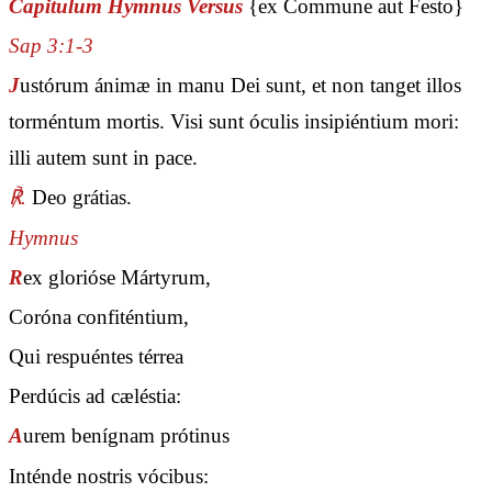
Capitulum Hymnus Versus
{ex Commune aut Festo}
Sap 3:1-3
J
ustórum ánimæ in manu Dei sunt, et non tanget illos
torméntum mortis. Visi sunt óculis insipiéntium mori:
illi autem sunt in pace.
℟.
Deo grátias.
Hymnus
R
ex glorióse Mártyrum,
Coróna confiténtium,
Qui respuéntes térrea
Perdúcis ad cæléstia:
A
urem benígnam prótinus
Inténde nostris vócibus: