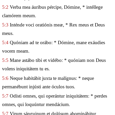
5:2
Verba mea áuribus pércipe, Dómine, * intéllege
clamórem meum.
5:3
Inténde voci oratiónis meæ, * Rex meus et Deus
meus.
5:4
Quóniam ad te orábo: * Dómine, mane exáudies
vocem meam.
5:5
Mane astábo tibi et vidébo: * quóniam non Deus
volens iniquitátem tu es.
5:6
Neque habitábit juxta te malígnus: * neque
permanébunt injústi ante óculos tuos.
5:7
Odísti omnes, qui operántur iniquitátem: * perdes
omnes, qui loquúntur mendácium.
5:7
Virum sánguinum et dolósum abominábitur