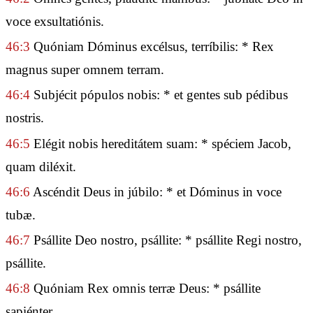
voce exsultatiónis.
46:3
Quóniam Dóminus excélsus, terríbilis: * Rex
magnus super omnem terram.
46:4
Subjécit pópulos nobis: * et gentes sub pédibus
nostris.
46:5
Elégit nobis hereditátem suam: * spéciem Jacob,
quam diléxit.
46:6
Ascéndit Deus in júbilo: * et Dóminus in voce
tubæ.
46:7
Psállite Deo nostro, psállite: * psállite Regi nostro,
psállite.
46:8
Quóniam Rex omnis terræ Deus: * psállite
sapiénter.