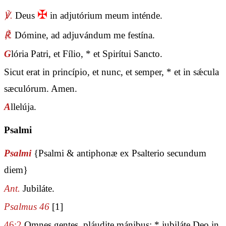
✠
℣.
Deus
in adjutórium meum inténde.
℟.
Dómine, ad adjuvándum me festína.
G
lória Patri, et Fílio, * et Spirítui Sancto.
Sicut erat in princípio, et nunc, et semper, * et in sǽcula
sæculórum. Amen.
A
llelúja.
Psalmi
Psalmi
{Psalmi & antiphonæ ex Psalterio secundum
diem}
Ant.
Jubiláte.
Psalmus 46
[1]
46:2
Omnes gentes, pláudite mánibus: * jubiláte Deo in