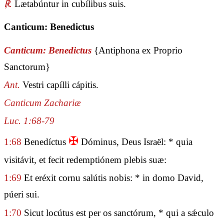
℟.
Lætabúntur in cubílibus suis.
Canticum: Benedictus
Canticum: Benedictus
{Antiphona ex Proprio
Sanctorum}
Ant.
Vestri capílli cápitis.
Canticum Zachariæ
Luc. 1:68-79
✠
1:68
Benedíctus
Dóminus, Deus Israël: * quia
visitávit, et fecit redemptiónem plebis suæ:
1:69
Et eréxit cornu salútis nobis: * in domo David,
púeri sui.
1:70
Sicut locútus est per os sanctórum, * qui a sǽculo