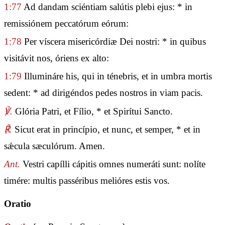
1:77
Ad dandam sciéntiam salútis plebi ejus: * in
remissiónem peccatórum eórum:
1:78
Per víscera misericórdiæ Dei nostri: * in quibus
visitávit nos, óriens ex alto:
1:79
Illumináre his, qui in ténebris, et in umbra mortis
sedent: * ad dirigéndos pedes nostros in viam pacis.
℣.
Glória Patri, et Fílio, * et Spirítui Sancto.
℟.
Sicut erat in princípio, et nunc, et semper, * et in
sǽcula sæculórum. Amen.
Ant.
Vestri capílli cápitis omnes numeráti sunt: nolíte
timére: multis passéribus melióres estis vos.
Oratio