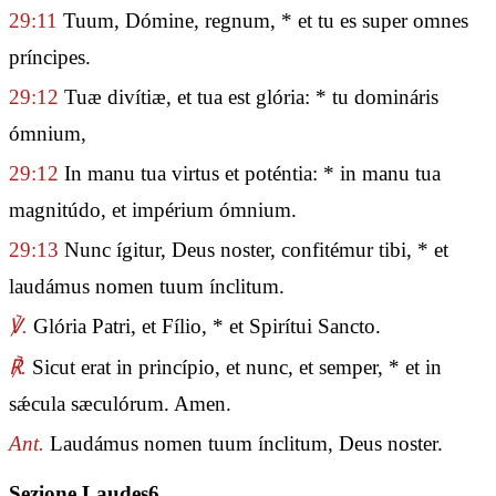
29:11
Tuum, Dómine, regnum, * et tu es super omnes
príncipes.
29:12
Tuæ divítiæ, et tua est glória: * tu domináris
ómnium,
29:12
In manu tua virtus et poténtia: * in manu tua
magnitúdo, et impérium ómnium.
29:13
Nunc ígitur, Deus noster, confitémur tibi, * et
laudámus nomen tuum ínclitum.
℣.
Glória Patri, et Fílio, * et Spirítui Sancto.
℟.
Sicut erat in princípio, et nunc, et semper, * et in
sǽcula sæculórum. Amen.
Ant.
Laudámus nomen tuum ínclitum, Deus noster.
Sezione Laudes6