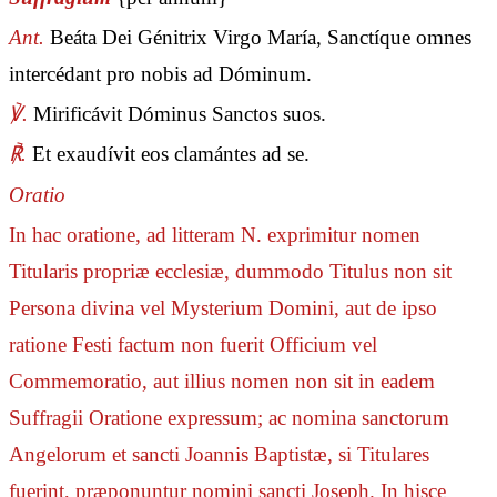
Ant.
Beáta Dei Génitrix Virgo María, Sanctíque omnes
intercédant pro nobis ad Dóminum.
℣.
Mirificávit Dóminus Sanctos suos.
℟.
Et exaudívit eos clamántes ad se.
Oratio
In hac oratione, ad litteram N. exprimitur nomen
Titularis propriæ ecclesiæ, dummodo Titulus non sit
Persona divina vel Mysterium Domini, aut de ipso
ratione Festi factum non fuerit Officium vel
Commemoratio, aut illius nomen non sit in eadem
Suffragii Oratione expressum; ac nomina sanctorum
Angelorum et sancti Joannis Baptistæ, si Titulares
fuerint, præponuntur nomini sancti Joseph. In hisce