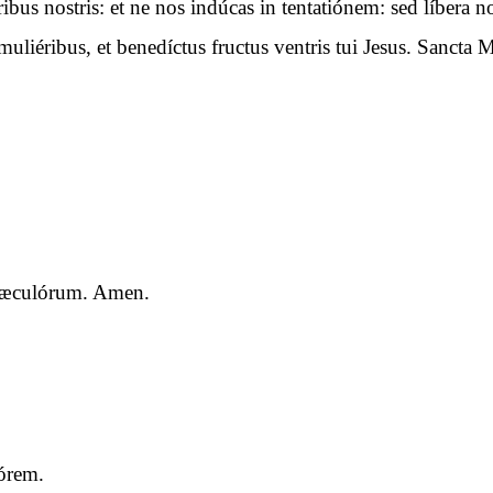
óribus nostris: et ne nos indúcas in tentatiónem: sed líbera
uliéribus, et benedíctus fructus ventris tui Jesus. Sancta M
a sæculórum. Amen.
órem.