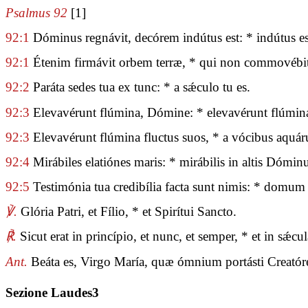
Psalmus 92
[1]
92:1
Dóminus regnávit, decórem indútus est: * indútus es
92:1
Étenim firmávit orbem terræ, * qui non commovébit
92:2
Paráta sedes tua ex tunc: * a sǽculo tu es.
92:3
Elevavérunt flúmina, Dómine: * elevavérunt flúmi
92:3
Elevavérunt flúmina fluctus suos, * a vócibus aquá
92:4
Mirábiles elatiónes maris: * mirábilis in altis Dóminu
92:5
Testimónia tua credibília facta sunt nimis: * domum
℣.
Glória Patri, et Fílio, * et Spirítui Sancto.
℟.
Sicut erat in princípio, et nunc, et semper, * et in sǽ
Ant.
Beáta es, Virgo María, quæ ómnium portásti Creató
Sezione Laudes3