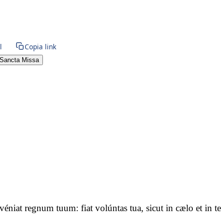
l
Copia link
Sancta Missa
advéniat regnum tuum: fiat volúntas tua, sicut in cælo et i