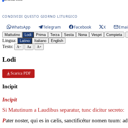
CONDIVIDI QUESTO GIORNO LITURGICO
WhatsApp
Telegram
Facebook
X
Emai
Mattutino
Lodi
Prima
Terza
Sesta
Nona
Vespri
Compieta
Lingua:
Latino
Italiano
English
Testo:
A−
Aa
A+
Lodi
Scarica PDF
Incipit
Incipit
Si Matutinum a Laudibus separatur, tunc dicitur secreto:
P
ater noster, qui es in cælis, sanctificétur nomen tuum: 