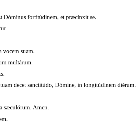
t Dóminus fortitúdinem, et præcínxit se.
ur.
na vocem suam.
rum multárum.
s.
 tuam decet sanctitúdo, Dómine, in longitúdinem diérum.
cula sæculórum. Amen.
rem.