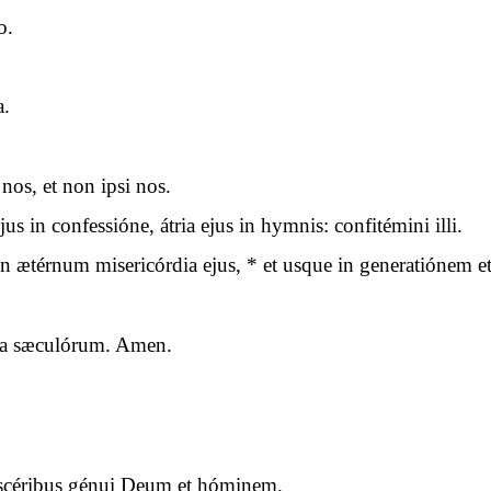
o.
a.
nos, et non ipsi nos.
us in confessióne, átria ejus in hymnis: confitémini illi.
ætérnum misericórdia ejus, * et usque in generatiónem et 
cula sæculórum. Amen.
iscéribus génui Deum et hóminem.