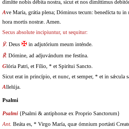
dimítte nobis débita nostra, sicut et nos dimíttimus debit
A
ve María, grátia plena; Dóminus tecum: benedícta tu in m
hora mortis nostræ. Amen.
Secus absolute incipiuntur, ut sequitur:
✠
℣.
Deus
in adjutórium meum inténde.
℟.
Dómine, ad adjuvándum me festína.
G
lória Patri, et Fílio, * et Spirítui Sancto.
Sicut erat in princípio, et nunc, et semper, * et in sǽcul
A
llelúja.
Psalmi
Psalmi
{Psalmi & antiphonæ ex Proprio Sanctorum}
Ant.
Beáta es, * Virgo María, quæ ómnium portásti Creat