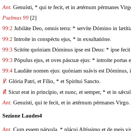
Ant.
Genuísti, * qui te fecit, et in ætérnum pérmanes Virg
Psalmus 99
[2]
99:2
Jubiláte Deo, omnis terra: * servíte Dómino in lætíti
99:2
Introíte in conspéctu ejus, * in exsultatióne.
99:3
Scitóte quóniam Dóminus ipse est Deus: * ipse fecit 
99:3
Pópulus ejus, et oves páscuæ ejus: * introíte portas ej
99:4
Laudáte nomen ejus: quóniam suávis est Dóminus, in 
℣.
Glória Patri, et Fílio, * et Spirítui Sancto.
℟.
Sicut erat in princípio, et nunc, et semper, * et in sǽ
Ant.
Genuísti, qui te fecit, et in ætérnum pérmanes Virgo.
Sezione Laudes4
Ant.
Cum essem párvula, * plácui Altíssimo et de meis v