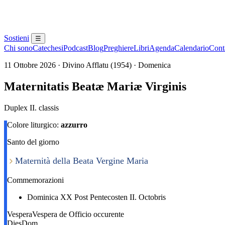
Sostieni
☰
Chi sono
Catechesi
Podcast
Blog
Preghiere
Libri
Agenda
Calendario
Conta
11 Ottobre 2026 · Divino Afflatu (1954) · Domenica
Maternitatis Beatæ Mariæ Virginis
Duplex II. classis
Colore liturgico:
azzurro
Santo del giorno
Maternità della Beata Vergine Maria
Commemorazioni
Dominica XX Post Pentecosten II. Octobris
Vespera
Vespera de Officio occurente
Dies
Dom.