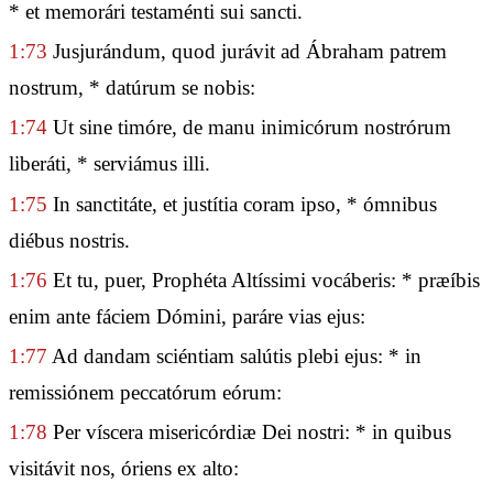
* et memorári testaménti sui sancti.
1:73
Jusjurándum, quod jurávit ad Ábraham patrem
nostrum, * datúrum se nobis:
1:74
Ut sine timóre, de manu inimicórum nostrórum
liberáti, * serviámus illi.
1:75
In sanctitáte, et justítia coram ipso, * ómnibus
diébus nostris.
1:76
Et tu, puer, Prophéta Altíssimi vocáberis: * præíbis
enim ante fáciem Dómini, paráre vias ejus:
1:77
Ad dandam sciéntiam salútis plebi ejus: * in
remissiónem peccatórum eórum:
1:78
Per víscera misericórdiæ Dei nostri: * in quibus
visitávit nos, óriens ex alto: