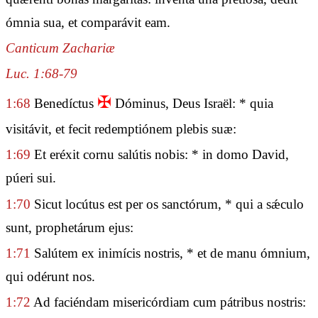
ómnia sua, et comparávit eam.
Canticum Zachariæ
Luc. 1:68-79
✠
1:68
Benedíctus
Dóminus, Deus Israël: * quia
visitávit, et fecit redemptiónem plebis suæ:
1:69
Et eréxit cornu salútis nobis: * in domo David,
púeri sui.
1:70
Sicut locútus est per os sanctórum, * qui a sǽculo
sunt, prophetárum ejus:
1:71
Salútem ex inimícis nostris, * et de manu ómnium,
qui odérunt nos.
1:72
Ad faciéndam misericórdiam cum pátribus nostris: