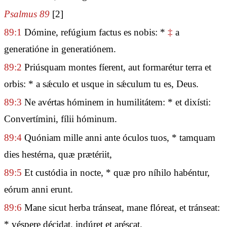
Psalmus 89
[2]
89:1
Dómine, refúgium factus es nobis: *
‡
a
generatióne in generatiónem.
89:2
Priúsquam montes fíerent, aut formarétur terra et
orbis: * a sǽculo et usque in sǽculum tu es, Deus.
89:3
Ne avértas hóminem in humilitátem: * et dixísti:
Convertímini, fílii hóminum.
89:4
Quóniam mille anni ante óculos tuos, * tamquam
dies hestérna, quæ prætériit,
89:5
Et custódia in nocte, * quæ pro níhilo habéntur,
eórum anni erunt.
89:6
Mane sicut herba tránseat, mane flóreat, et tránseat:
* véspere décidat, indúret et aréscat.