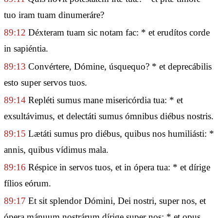
tuo iram tuam dinumeráre?
89:12
Déxteram tuam sic notam fac: * et erudítos corde
in sapiéntia.
89:13
Convértere, Dómine, úsquequo? * et deprecábilis
esto super servos tuos.
89:14
Repléti sumus mane misericórdia tua: * et
exsultávimus, et delectáti sumus ómnibus diébus nostris.
89:15
Lætáti sumus pro diébus, quibus nos humiliásti: *
annis, quibus vídimus mala.
89:16
Réspice in servos tuos, et in ópera tua: * et dírige
fílios eórum.
89:17
Et sit splendor Dómini, Dei nostri, super nos, et
ópera mánuum nostrárum dírige super nos: * et opus