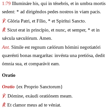
1:79
Illumináre his, qui in ténebris, et in umbra mortis
sedent: * ad dirigéndos pedes nostros in viam pacis.
℣.
Glória Patri, et Fílio, * et Spirítui Sancto.
℟.
Sicut erat in princípio, et nunc, et semper, * et in
sǽcula sæculórum. Amen.
Ant.
Símile est regnum cælórum hómini negotiatóri
quærénti bonas margarítas: invénta una pretiósa, dedit
ómnia sua, et comparávit eam.
Oratio
Oratio
{ex Proprio Sanctorum}
℣.
Dómine, exáudi oratiónem meam.
℟.
Et clamor meus ad te véniat.