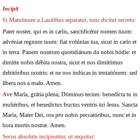
Incipit
Si Matutinum a Laudibus separatur, tunc dicitur secreto:
P
ater noster, qui es in cælis, sanctificétur nomen tuum:
advéniat regnum tuum: fiat volúntas tua, sicut in cælo et
in terra. Panem nostrum quotidiánum da nobis hódie: et
dimítte nobis débita nostra, sicut et nos dimíttimus
debitóribus nostris: et ne nos indúcas in tentatiónem: sed
líbera nos a malo. Amen.
A
ve María, grátia plena; Dóminus tecum: benedícta tu in
muliéribus, et benedíctus fructus ventris tui Jesus. Sancta
María, Mater Dei, ora pro nobis peccatóribus, nunc et in
hora mortis nostræ. Amen.
Secus absolute incipiuntur, ut sequitur: