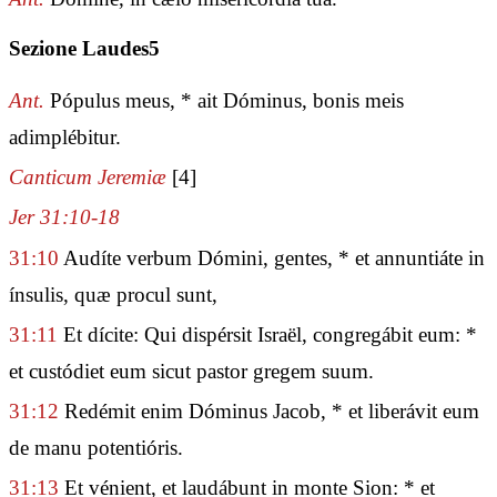
Sezione Laudes5
Ant.
Pópulus meus, * ait Dóminus, bonis meis
adimplébitur.
Canticum Jeremiæ
[4]
Jer 31:10-18
31:10
Audíte verbum Dómini, gentes, * et annuntiáte in
ínsulis, quæ procul sunt,
31:11
Et dícite: Qui dispérsit Israël, congregábit eum: *
et custódiet eum sicut pastor gregem suum.
31:12
Redémit enim Dóminus Jacob, * et liberávit eum
de manu potentióris.
31:13
Et vénient, et laudábunt in monte Sion: * et