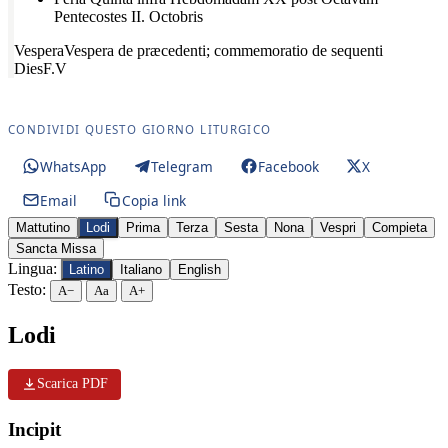
Pentecostes II. Octobris
Vespera
Vespera de præcedenti; commemoratio de sequenti
Dies
F.V
CONDIVIDI QUESTO GIORNO LITURGICO
WhatsApp
Telegram
Facebook
X
Email
Copia link
Mattutino
Lodi
Prima
Terza
Sesta
Nona
Vespri
Compieta
Sancta Missa
Lingua:
Latino
Italiano
English
Testo:
A−
Aa
A+
Lodi
Scarica PDF
Incipit