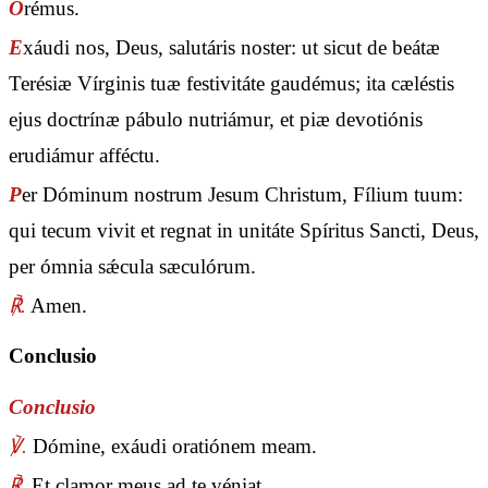
O
rémus.
E
xáudi nos, Deus, salutáris noster: ut sicut de beátæ
Terésiæ Vírginis tuæ festivitáte gaudémus; ita cæléstis
ejus doctrínæ pábulo nutriámur, et piæ devotiónis
erudiámur afféctu.
P
er Dóminum nostrum Jesum Christum, Fílium tuum:
qui tecum vivit et regnat in unitáte Spíritus Sancti, Deus,
per ómnia sǽcula sæculórum.
℟.
Amen.
Conclusio
Conclusio
℣.
Dómine, exáudi oratiónem meam.
℟.
Et clamor meus ad te véniat.