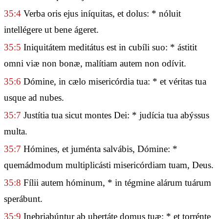
35:4
Verba oris ejus iníquitas, et dolus: * nóluit
intellégere ut bene ágeret.
35:5
Iniquitátem meditátus est in cubíli suo: * ástitit
omni viæ non bonæ, malítiam autem non odívit.
35:6
Dómine, in cælo misericórdia tua: * et véritas tua
usque ad nubes.
35:7
Justítia tua sicut montes Dei: * judícia tua abýssus
multa.
35:7
Hómines, et juménta salvábis, Dómine: *
quemádmodum multiplicásti misericórdiam tuam, Deus.
35:8
Fílii autem hóminum, * in tégmine alárum tuárum
sperábunt.
35:9
Inebriabúntur ab ubertáte domus tuæ: * et torrénte