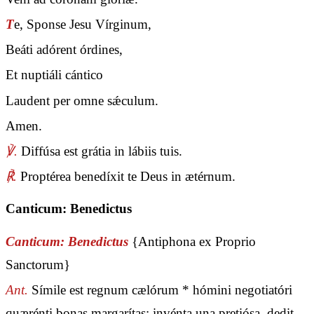
T
e, Sponse Jesu Vírginum,
Beáti adórent órdines,
Et nuptiáli cántico
Laudent per omne sǽculum.
Amen.
℣.
Diffúsa est grátia in lábiis tuis.
℟.
Proptérea benedíxit te Deus in ætérnum.
Canticum: Benedictus
Canticum: Benedictus
{Antiphona ex Proprio
Sanctorum}
Ant.
Símile est regnum cælórum * hómini negotiatóri
quærénti bonas margarítas: invénta una pretiósa, dedit