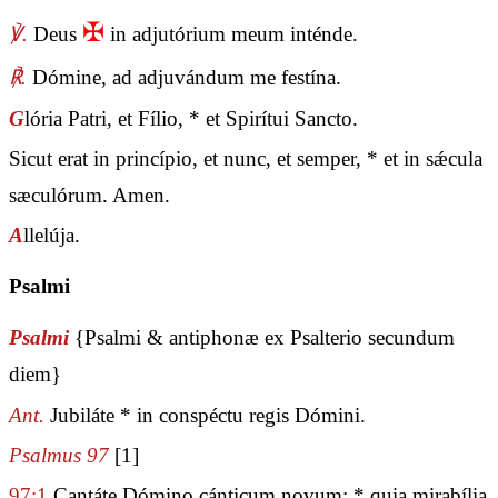
✠
℣.
Deus
in adjutórium meum inténde.
℟.
Dómine, ad adjuvándum me festína.
G
lória Patri, et Fílio, * et Spirítui Sancto.
Sicut erat in princípio, et nunc, et semper, * et in sǽcula
sæculórum. Amen.
A
llelúja.
Psalmi
Psalmi
{Psalmi & antiphonæ ex Psalterio secundum
diem}
Ant.
Jubiláte * in conspéctu regis Dómini.
Psalmus 97
[1]
97:1
Cantáte Dómino cánticum novum: * quia mirabília