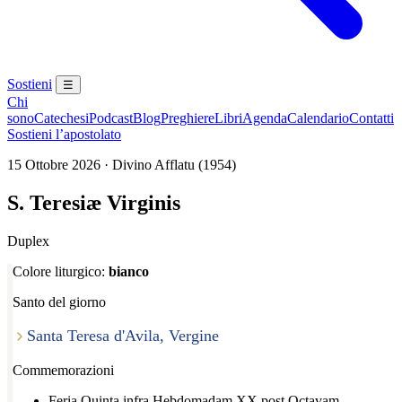
Sostieni
☰
Chi
sono
Catechesi
Podcast
Blog
Preghiere
Libri
Agenda
Calendario
Contatti
Sostieni l’apostolato
15 Ottobre 2026 · Divino Afflatu (1954)
S. Teresiæ Virginis
Duplex
Colore liturgico:
bianco
Santo del giorno
Santa Teresa d'Avila, Vergine
Commemorazioni
Feria Quinta infra Hebdomadam XX post Octavam