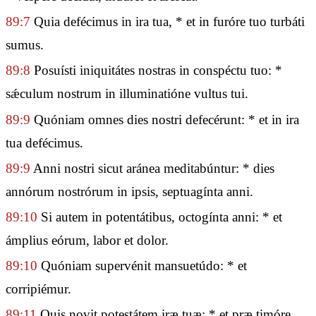
89:7
Quia defécimus in ira tua, * et in furóre tuo turbáti
sumus.
89:8
Posuísti iniquitátes nostras in conspéctu tuo: *
sǽculum nostrum in illuminatióne vultus tui.
89:9
Quóniam omnes dies nostri defecérunt: * et in ira
tua defécimus.
89:9
Anni nostri sicut aránea meditabúntur: * dies
annórum nostrórum in ipsis, septuagínta anni.
89:10
Si autem in potentátibus, octogínta anni: * et
ámplius eórum, labor et dolor.
89:10
Quóniam supervénit mansuetúdo: * et
corripiémur.
89:11
Quis novit potestátem iræ tuæ: * et præ timóre