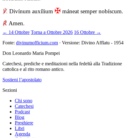
✠
℣.
Divínum auxílium
máneat semper nobíscum.
℟.
Amen.
← 14 Ottobre
Torna a Ottobre 2026
16 Ottobre →
Fonte:
divinumofficium.com
· Versione: Divino Afflatu - 1954
Don Leonardo Maria Pompei
Catechesi, prediche e meditazioni nella fedeltà alla Tradizione
cattolica e al rito romano antico.
Sostieni l’apostolato
Sezioni
Chi sono
Catechesi
Podcast
Blog
Preghiere
Libri
Agenda