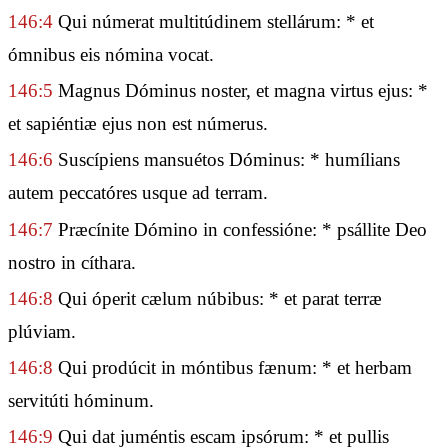
146:4
Qui númerat multitúdinem stellárum: * et
ómnibus eis nómina vocat.
146:5
Magnus Dóminus noster, et magna virtus ejus: *
et sapiéntiæ ejus non est númerus.
146:6
Suscípiens mansuétos Dóminus: * humílians
autem peccatóres usque ad terram.
146:7
Præcínite Dómino in confessióne: * psállite Deo
nostro in cíthara.
146:8
Qui óperit cælum núbibus: * et parat terræ
plúviam.
146:8
Qui prodúcit in móntibus fænum: * et herbam
servitúti hóminum.
146:9
Qui dat juméntis escam ipsórum: * et pullis