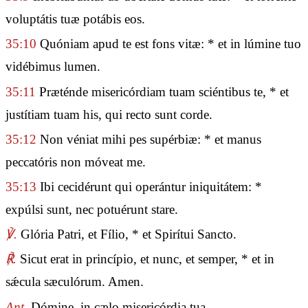
voluptátis tuæ potábis eos.
35:10
Quóniam apud te est fons vitæ: * et in lúmine tuo
vidébimus lumen.
35:11
Præténde misericórdiam tuam sciéntibus te, * et
justítiam tuam his, qui recto sunt corde.
35:12
Non véniat mihi pes supérbiæ: * et manus
peccatóris non móveat me.
35:13
Ibi cecidérunt qui operántur iniquitátem: *
expúlsi sunt, nec potuérunt stare.
℣.
Glória Patri, et Fílio, * et Spirítui Sancto.
℟.
Sicut erat in princípio, et nunc, et semper, * et in
sǽcula sæculórum. Amen.
Ant.
Dómine, in cælo misericórdia tua.