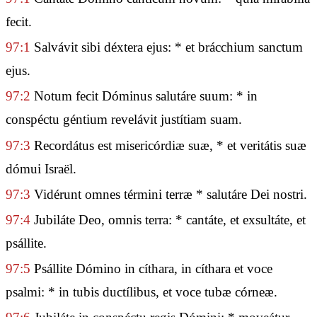
fecit.
97:1
Salvávit sibi déxtera ejus: * et brácchium sanctum
ejus.
97:2
Notum fecit Dóminus salutáre suum: * in
conspéctu géntium revelávit justítiam suam.
97:3
Recordátus est misericórdiæ suæ, * et veritátis suæ
dómui Israël.
97:3
Vidérunt omnes términi terræ * salutáre Dei nostri.
97:4
Jubiláte Deo, omnis terra: * cantáte, et exsultáte, et
psállite.
97:5
Psállite Dómino in cíthara, in cíthara et voce
psalmi: * in tubis ductílibus, et voce tubæ córneæ.