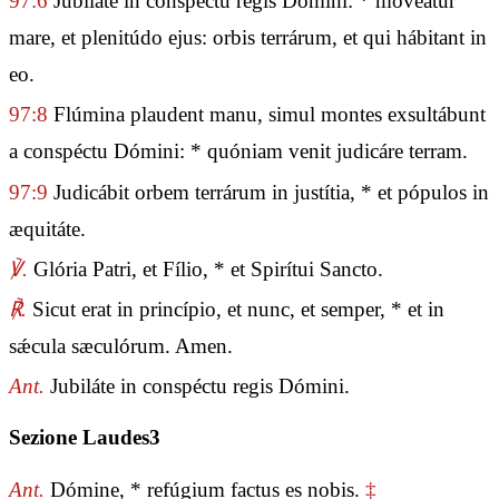
97:6
Jubiláte in conspéctu regis Dómini: * moveátur
mare, et plenitúdo ejus: orbis terrárum, et qui hábitant in
eo.
97:8
Flúmina plaudent manu, simul montes exsultábunt
a conspéctu Dómini: * quóniam venit judicáre terram.
97:9
Judicábit orbem terrárum in justítia, * et pópulos in
æquitáte.
℣.
Glória Patri, et Fílio, * et Spirítui Sancto.
℟.
Sicut erat in princípio, et nunc, et semper, * et in
sǽcula sæculórum. Amen.
Ant.
Jubiláte in conspéctu regis Dómini.
Sezione Laudes3
Ant.
Dómine, * refúgium factus es nobis.
‡