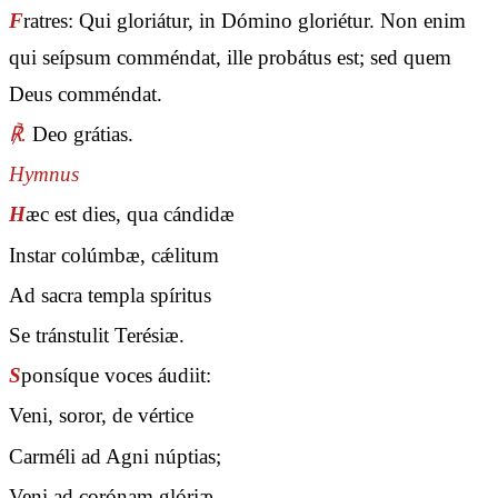
F
ratres: Qui gloriátur, in Dómino gloriétur. Non enim
qui seípsum comméndat, ille probátus est; sed quem
Deus comméndat.
℟.
Deo grátias.
Hymnus
H
æc est dies, qua cándidæ
Instar colúmbæ, cǽlitum
Ad sacra templa spíritus
Se tránstulit Terésiæ.
S
ponsíque voces áudiit:
Veni, soror, de vértice
Carméli ad Agni núptias;
Veni ad corónam glóriæ.