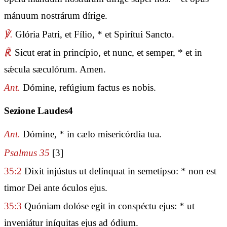
mánuum nostrárum dírige.
℣.
Glória Patri, et Fílio, * et Spirítui Sancto.
℟.
Sicut erat in princípio, et nunc, et semper, * et in
sǽcula sæculórum. Amen.
Ant.
Dómine, refúgium factus es nobis.
Sezione Laudes4
Ant.
Dómine, * in cælo misericórdia tua.
Psalmus 35
[3]
35:2
Dixit injústus ut delínquat in semetípso: * non est
timor Dei ante óculos ejus.
35:3
Quóniam dolóse egit in conspéctu ejus: * ut
inveniátur iníquitas ejus ad ódium.