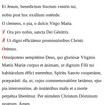
Et Jesum, benedíctum fructum ventris tui,
nobis post hoc exsílium osténde.
O clemens, o pia, o dulcis Virgo María.
℣.
Ora pro nobis, sancta Dei Génitrix.
℟.
Ut digni efficiámur promissiónibus Christi.
O
rémus.
O
mnípotens sempitérne Deus, qui gloriósæ Vírginis
Matris Maríæ corpus et ánimam, ut dignum Fílii tui
habitáculum éffici mererétur, Spíritu Sancto cooperánte,
præparásti: da, ut, cujus commemoratióne lætámur, ejus
pia intercessióne, ab instántibus malis et a morte
perpétua liberémur. Per eúmdem Christum Dóminum
nostrum. Amen.