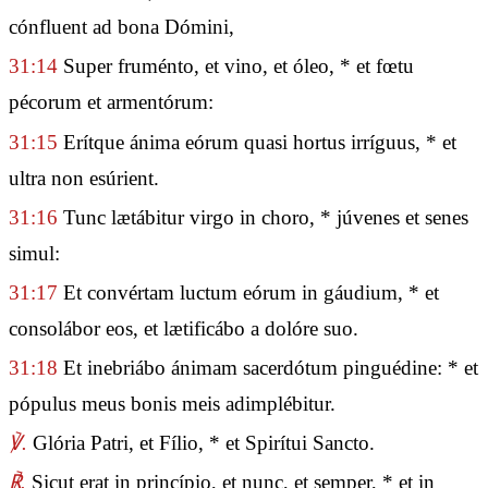
cónfluent ad bona Dómini,
31:14
Super fruménto, et vino, et óleo, * et fœtu
pécorum et armentórum:
31:15
Erítque ánima eórum quasi hortus irríguus, * et
ultra non esúrient.
31:16
Tunc lætábitur virgo in choro, * júvenes et senes
simul:
31:17
Et convértam luctum eórum in gáudium, * et
consolábor eos, et lætificábo a dolóre suo.
31:18
Et inebriábo ánimam sacerdótum pinguédine: * et
pópulus meus bonis meis adimplébitur.
℣.
Glória Patri, et Fílio, * et Spirítui Sancto.
℟.
Sicut erat in princípio, et nunc, et semper, * et in