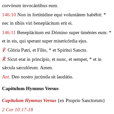
corvórum invocántibus eum.
146:10
Non in fortitúdine equi voluntátem habébit: *
nec in tíbiis viri beneplácitum erit ei.
146:11
Beneplácitum est Dómino super timéntes eum: *
et in eis, qui sperant super misericórdia ejus.
℣.
Glória Patri, et Fílio, * et Spirítui Sancto.
℟.
Sicut erat in princípio, et nunc, et semper, * et in
sǽcula sæculórum. Amen.
Ant.
Deo nostro jucúnda sit laudátio.
Capitulum Hymnus Versus
Capitulum Hymnus Versus
{ex Proprio Sanctorum}
2 Cor 10:17-18