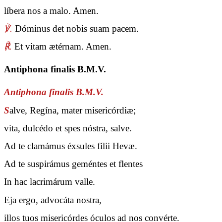
líbera nos a malo. Amen.
℣.
Dóminus det nobis suam pacem.
℟.
Et vitam ætérnam. Amen.
Antiphona finalis B.M.V.
Antiphona finalis B.M.V.
S
alve, Regína, mater misericórdiæ;
vita, dulcédo et spes nóstra, salve.
Ad te clamámus éxsules fílii Hevæ.
Ad te suspirámus geméntes et flentes
In hac lacrimárum valle.
Eja ergo, advocáta nostra,
illos tuos misericórdes óculos ad nos convérte.