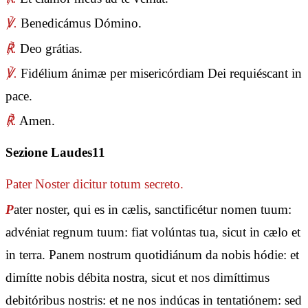
℣.
Benedicámus Dómino.
℟.
Deo grátias.
℣.
Fidélium ánimæ per misericórdiam Dei requiéscant in
pace.
℟.
Amen.
Sezione Laudes11
Pater Noster
dicitur totum secreto.
P
ater noster, qui es in cælis, sanctificétur nomen tuum:
advéniat regnum tuum: fiat volúntas tua, sicut in cælo et
in terra. Panem nostrum quotidiánum da nobis hódie: et
dimítte nobis débita nostra, sicut et nos dimíttimus
debitóribus nostris: et ne nos indúcas in tentatiónem: sed