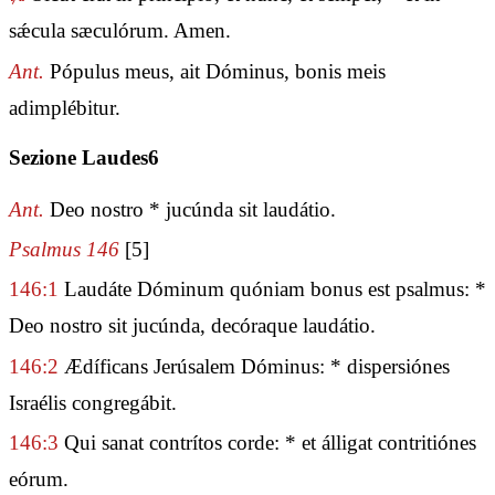
sǽcula sæculórum. Amen.
Ant.
Pópulus meus, ait Dóminus, bonis meis
adimplébitur.
Sezione Laudes6
Ant.
Deo nostro * jucúnda sit laudátio.
Psalmus 146
[5]
146:1
Laudáte Dóminum quóniam bonus est psalmus: *
Deo nostro sit jucúnda, decóraque laudátio.
146:2
Ædíficans Jerúsalem Dóminus: * dispersiónes
Israélis congregábit.
146:3
Qui sanat contrítos corde: * et álligat contritiónes
eórum.