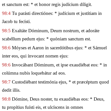
et sanctum est: * et honor regis judícium díligit.
98:4
Tu parásti directiónes: * judícium et justítiam in
Jacob tu fecísti.
98:5
Exaltáte Dóminum, Deum nostrum, et adoráte
scabéllum pedum ejus: * quóniam sanctum est.
98:6
Móyses et Aaron in sacerdótibus ejus: * et Sámuel
inter eos, qui ínvocant nomen ejus:
98:6
Invocábant Dóminum, et ipse exaudiébat eos: * in
colúmna nubis loquebátur ad eos.
98:7
Custodiébant testimónia ejus, * et præcéptum quod
dedit illis.
98:8
Dómine, Deus noster, tu exaudiébas eos: * Deus,
tu propítius fuísti eis, et ulcíscens in omnes