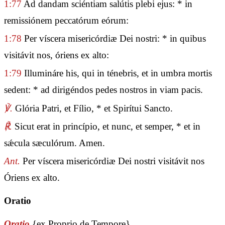
1:77
Ad dandam sciéntiam salútis plebi ejus: * in
remissiónem peccatórum eórum:
1:78
Per víscera misericórdiæ Dei nostri: * in quibus
visitávit nos, óriens ex alto:
1:79
Illumináre his, qui in ténebris, et in umbra mortis
sedent: * ad dirigéndos pedes nostros in viam pacis.
℣.
Glória Patri, et Fílio, * et Spirítui Sancto.
℟.
Sicut erat in princípio, et nunc, et semper, * et in
sǽcula sæculórum. Amen.
Ant.
Per víscera misericórdiæ Dei nostri visitávit nos
Óriens ex alto.
Oratio
Oratio
{ex Proprio de Tempore}