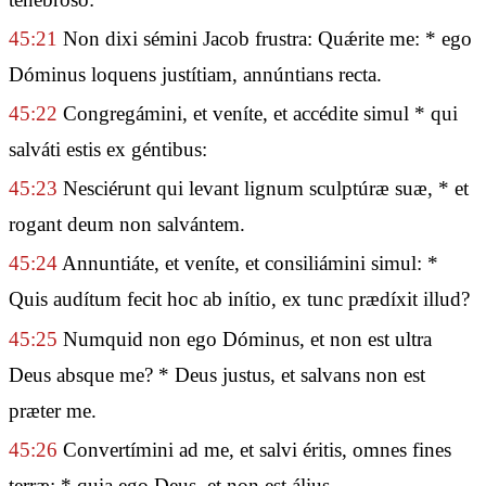
45:21
Non dixi sémini Jacob frustra: Quǽrite me: * ego
Dóminus loquens justítiam, annúntians recta.
45:22
Congregámini, et veníte, et accédite simul * qui
salváti estis ex géntibus:
45:23
Nesciérunt qui levant lignum sculptúræ suæ, * et
rogant deum non salvántem.
45:24
Annuntiáte, et veníte, et consiliámini simul: *
Quis audítum fecit hoc ab inítio, ex tunc prædíxit illud?
45:25
Numquid non ego Dóminus, et non est ultra
Deus absque me? * Deus justus, et salvans non est
præter me.
45:26
Convertímini ad me, et salvi éritis, omnes fines
terræ: * quia ego Deus, et non est álius.