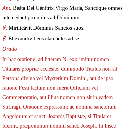
Ant.
Beáta Dei Génitrix Virgo María, Sanctíque omnes
intercédant pro nobis ad Dóminum.
℣.
Mirificávit Dóminus Sanctos suos.
℟.
Et exaudívit eos clamántes ad se.
Oratio
In hac oratione, ad litteram N. exprimitur nomen
Titularis propriæ ecclesiæ, dummodo Titulus non sit
Persona divina vel Mysterium Domini, aut de ipso
ratione Festi factum non fuerit Officium vel
Commemoratio, aut illius nomen non sit in eadem
Suffragii Oratione expressum; ac nomina sanctorum
Angelorum et sancti Joannis Baptistæ, si Titulares
fuerint, præponuntur nomini sancti Joseph. In hisce