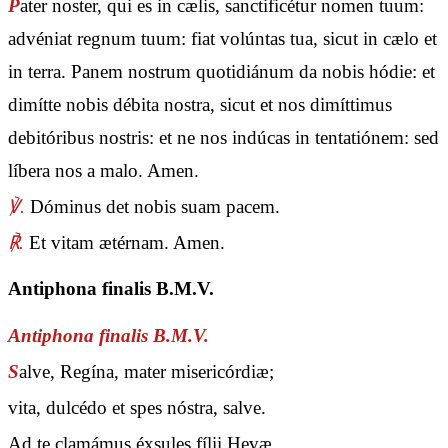
P
ater noster, qui es in cælis, sanctificétur nomen tuum:
advéniat regnum tuum: fiat volúntas tua, sicut in cælo et
in terra. Panem nostrum quotidiánum da nobis hódie: et
dimítte nobis débita nostra, sicut et nos dimíttimus
debitóribus nostris: et ne nos indúcas in tentatiónem: sed
líbera nos a malo. Amen.
℣.
Dóminus det nobis suam pacem.
℟.
Et vitam ætérnam. Amen.
Antiphona finalis B.M.V.
Antiphona finalis B.M.V.
S
alve, Regína, mater misericórdiæ;
vita, dulcédo et spes nóstra, salve.
Ad te clamámus éxsules fílii Hevæ.