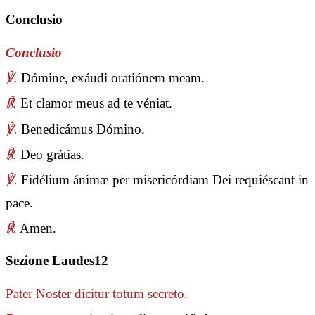
Conclusio
Conclusio
℣.
Dómine, exáudi oratiónem meam.
℟.
Et clamor meus ad te véniat.
℣.
Benedicámus Dómino.
℟.
Deo grátias.
℣.
Fidélium ánimæ per misericórdiam Dei requiéscant in
pace.
℟.
Amen.
Sezione Laudes12
Pater Noster
dicitur totum secreto.