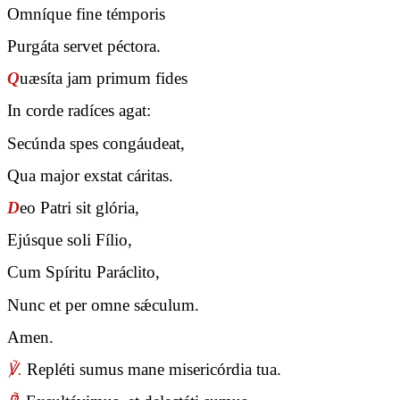
Omníque fine témporis
Purgáta servet péctora.
Q
uæsíta jam primum fides
In corde radíces agat:
Secúnda spes congáudeat,
Qua major exstat cáritas.
D
eo Patri sit glória,
Ejúsque soli Fílio,
Cum Spíritu Paráclito,
Nunc et per omne sǽculum.
Amen.
℣.
Repléti sumus mane misericórdia tua.