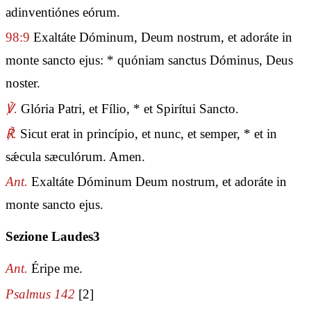
adinventiónes eórum.
98:9
Exaltáte Dóminum, Deum nostrum, et adoráte in
monte sancto ejus: * quóniam sanctus Dóminus, Deus
noster.
℣.
Glória Patri, et Fílio, * et Spirítui Sancto.
℟.
Sicut erat in princípio, et nunc, et semper, * et in
sǽcula sæculórum. Amen.
Ant.
Exaltáte Dóminum Deum nostrum, et adoráte in
monte sancto ejus.
Sezione Laudes3
Ant.
Éripe me.
Psalmus 142
[2]