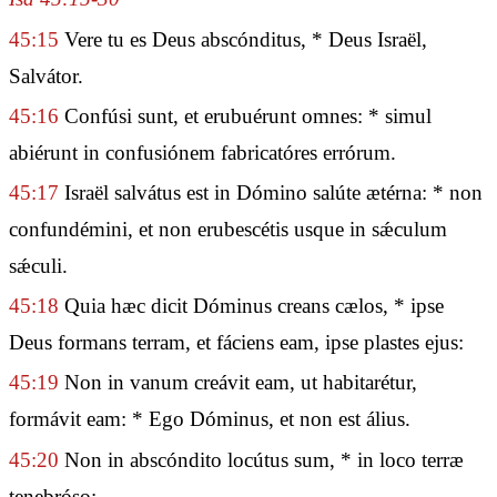
45:15
Vere tu es Deus abscónditus, * Deus Israël,
Salvátor.
45:16
Confúsi sunt, et erubuérunt omnes: * simul
abiérunt in confusiónem fabricatóres errórum.
45:17
Israël salvátus est in Dómino salúte ætérna: * non
confundémini, et non erubescétis usque in sǽculum
sǽculi.
45:18
Quia hæc dicit Dóminus creans cælos, * ipse
Deus formans terram, et fáciens eam, ipse plastes ejus:
45:19
Non in vanum creávit eam, ut habitarétur,
formávit eam: * Ego Dóminus, et non est álius.
45:20
Non in abscóndito locútus sum, * in loco terræ
tenebróso: