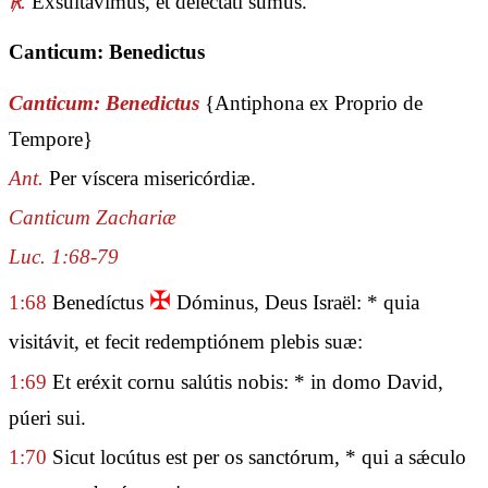
℟.
Exsultávimus, et delectáti sumus.
Canticum: Benedictus
Canticum: Benedictus
{Antiphona ex Proprio de
Tempore}
Ant.
Per víscera misericórdiæ.
Canticum Zachariæ
Luc. 1:68-79
✠
1:68
Benedíctus
Dóminus, Deus Israël: * quia
visitávit, et fecit redemptiónem plebis suæ:
1:69
Et eréxit cornu salútis nobis: * in domo David,
púeri sui.
1:70
Sicut locútus est per os sanctórum, * qui a sǽculo