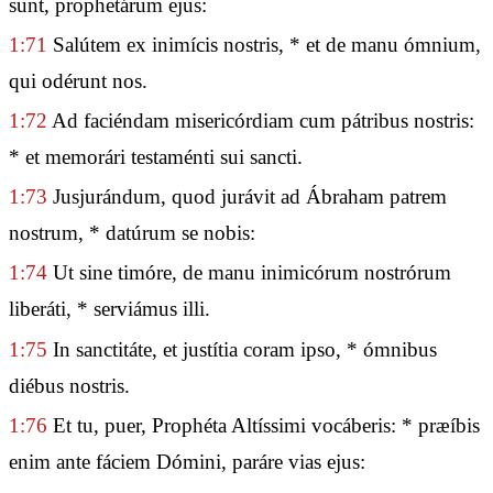
sunt, prophetárum ejus:
1:71
Salútem ex inimícis nostris, * et de manu ómnium,
qui odérunt nos.
1:72
Ad faciéndam misericórdiam cum pátribus nostris:
* et memorári testaménti sui sancti.
1:73
Jusjurándum, quod jurávit ad Ábraham patrem
nostrum, * datúrum se nobis:
1:74
Ut sine timóre, de manu inimicórum nostrórum
liberáti, * serviámus illi.
1:75
In sanctitáte, et justítia coram ipso, * ómnibus
diébus nostris.
1:76
Et tu, puer, Prophéta Altíssimi vocáberis: * præíbis
enim ante fáciem Dómini, paráre vias ejus: