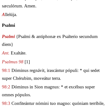
sæculórum. Amen.
A
llelúja.
Psalmi
Psalmi
{Psalmi & antiphonæ ex Psalterio secundum
diem}
Ant.
Exaltáte.
Psalmus 98
[1]
98:1
Dóminus regnávit, irascántur pópuli: * qui sedet
super Chérubim, moveátur terra.
98:2
Dóminus in Sion magnus: * et excélsus super
omnes pópulos.
98:3
Confiteántur nómini tuo magno: quóniam terríbile,