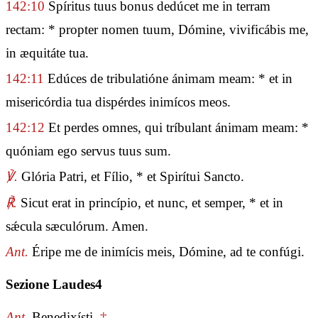
142:10
Spíritus tuus bonus dedúcet me in terram
rectam: * propter nomen tuum, Dómine, vivificábis me,
in æquitáte tua.
142:11
Edúces de tribulatióne ánimam meam: * et in
misericórdia tua dispérdes inimícos meos.
142:12
Et perdes omnes, qui tríbulant ánimam meam: *
quóniam ego servus tuus sum.
℣.
Glória Patri, et Fílio, * et Spirítui Sancto.
℟.
Sicut erat in princípio, et nunc, et semper, * et in
sǽcula sæculórum. Amen.
Ant.
Éripe me de inimícis meis, Dómine, ad te confúgi.
Sezione Laudes4
Ant.
Benedixísti.
‡