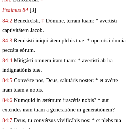
Psalmus 84
[3]
84:2
Benedixísti,
‡
Dómine, terram tuam: * avertísti
captivitátem Jacob.
84:3
Remisísti iniquitátem plebis tuæ: * operuísti ómnia
peccáta eórum.
84:4
Mitigásti omnem iram tuam: * avertísti ab ira
indignatiónis tuæ.
84:5
Convérte nos, Deus, salutáris noster: * et avérte
iram tuam a nobis.
84:6
Numquid in ætérnum irascéris nobis? * aut
exténdes iram tuam a generatióne in generatiónem?
84:7
Deus, tu convérsus vivificábis nos: * et plebs tua