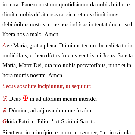
in terra. Panem nostrum quotidiánum da nobis hódie: et
dimítte nobis débita nostra, sicut et nos dimíttimus
debitóribus nostris: et ne nos indúcas in tentatiónem: sed
líbera nos a malo. Amen.
A
ve María, grátia plena; Dóminus tecum: benedícta tu in
muliéribus, et benedíctus fructus ventris tui Jesus. Sancta
María, Mater Dei, ora pro nobis peccatóribus, nunc et in
hora mortis nostræ. Amen.
Secus absolute incipiuntur, ut sequitur:
✠
℣.
Deus
in adjutórium meum inténde.
℟.
Dómine, ad adjuvándum me festína.
G
lória Patri, et Fílio, * et Spirítui Sancto.
Sicut erat in princípio, et nunc, et semper, * et in sǽcula