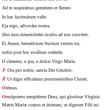
Ad te suspirámus geméntes et flentes
In hac lacrimárum valle.
Eja ergo, advocáta nostra,
illos tuos misericórdes óculos ad nos convérte.
Et Jesum, benedíctum fructum ventris tui,
nobis post hoc exsílium osténde.
O clemens, o pia, o dulcis Virgo María.
℣.
Ora pro nobis, sancta Dei Génitrix.
℟.
Ut digni efficiámur promissiónibus Christi.
O
rémus.
O
mnípotens sempitérne Deus, qui gloriósæ Vírginis
Matris Maríæ corpus et ánimam, ut dignum Fílii tui