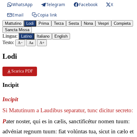
WhatsApp
Telegram
Facebook
X
Email
Copia link
Mattutino
Lodi
Prima
Terza
Sesta
Nona
Vespri
Compieta
Sancta Missa
Lingua:
Latino
Italiano
English
Testo:
A−
Aa
A+
Lodi
Scarica PDF
Incipit
Incipit
Si Matutinum a Laudibus separatur, tunc dicitur secreto:
P
ater noster, qui es in cælis, sanctificétur nomen tuum:
advéniat regnum tuum: fiat volúntas tua, sicut in cælo et