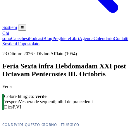
Sostieni
☰
Chi
sono
Catechesi
Podcast
Blog
Preghiere
Libri
Agenda
Calendario
Contatti
Sostieni l’apostolato
23 Ottobre 2026 · Divino Afflatu (1954)
Feria Sexta infra Hebdomadam XXI post
Octavam Pentecostes III. Octobris
Feria
Colore liturgico:
verde
Vespera
Vespera de sequenti; nihil de præcedenti
Dies
F.VI
CONDIVIDI QUESTO GIORNO LITURGICO