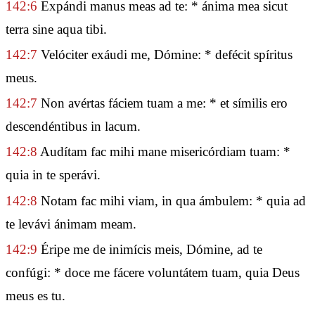
142:6
Expándi manus meas ad te: * ánima mea sicut
terra sine aqua tibi.
142:7
Velóciter exáudi me, Dómine: * defécit spíritus
meus.
142:7
Non avértas fáciem tuam a me: * et símilis ero
descendéntibus in lacum.
142:8
Audítam fac mihi mane misericórdiam tuam: *
quia in te sperávi.
142:8
Notam fac mihi viam, in qua ámbulem: * quia ad
te levávi ánimam meam.
142:9
Éripe me de inimícis meis, Dómine, ad te
confúgi: * doce me fácere voluntátem tuam, quia Deus
meus es tu.