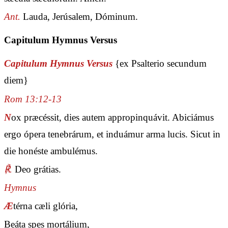
Ant.
Lauda, Jerúsalem, Dóminum.
Capitulum Hymnus Versus
Capitulum Hymnus Versus
{ex Psalterio secundum
diem}
Rom 13:12-13
N
ox præcéssit, dies autem appropinquávit. Abiciámus
ergo ópera tenebrárum, et induámur arma lucis. Sicut in
die honéste ambulémus.
℟.
Deo grátias.
Hymnus
Æ
térna cæli glória,
Beáta spes mortálium,