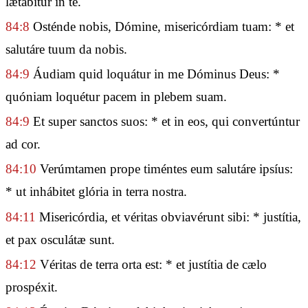
lætábitur in te.
84:8
Osténde nobis, Dómine, misericórdiam tuam: * et
salutáre tuum da nobis.
84:9
Áudiam quid loquátur in me Dóminus Deus: *
quóniam loquétur pacem in plebem suam.
84:9
Et super sanctos suos: * et in eos, qui convertúntur
ad cor.
84:10
Verúmtamen prope timéntes eum salutáre ipsíus:
* ut inhábitet glória in terra nostra.
84:11
Misericórdia, et véritas obviavérunt sibi: * justítia,
et pax osculátæ sunt.
84:12
Véritas de terra orta est: * et justítia de cælo
prospéxit.