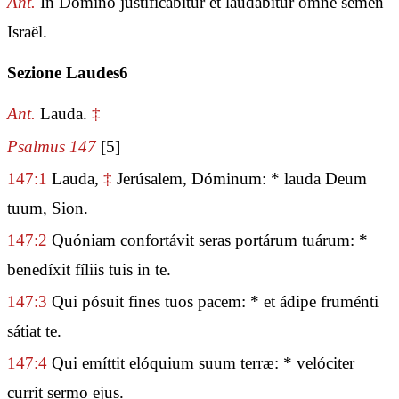
Ant.
In Dómino justificábitur et laudábitur omne semen
Israël.
Sezione Laudes6
Ant.
Lauda.
‡
Psalmus 147
[5]
147:1
Lauda,
‡
Jerúsalem, Dóminum: * lauda Deum
tuum, Sion.
147:2
Quóniam confortávit seras portárum tuárum: *
benedíxit fíliis tuis in te.
147:3
Qui pósuit fines tuos pacem: * et ádipe fruménti
sátiat te.
147:4
Qui emíttit elóquium suum terræ: * velóciter
currit sermo ejus.