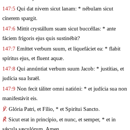
147:5
Qui dat nivem sicut lanam: * nébulam sicut
cínerem spargit.
147:6
Mittit crystállum suam sicut buccéllas: * ante
fáciem frígoris ejus quis sustinébit?
147:7
Emíttet verbum suum, et liquefáciet ea: * flabit
spíritus ejus, et fluent aquæ.
147:8
Qui annúntiat verbum suum Jacob: * justítias, et
judícia sua Israël.
147:9
Non fecit táliter omni natióni: * et judícia sua non
manifestávit eis.
℣.
Glória Patri, et Fílio, * et Spirítui Sancto.
℟.
Sicut erat in princípio, et nunc, et semper, * et in
sǽcula sæculórum. Amen.