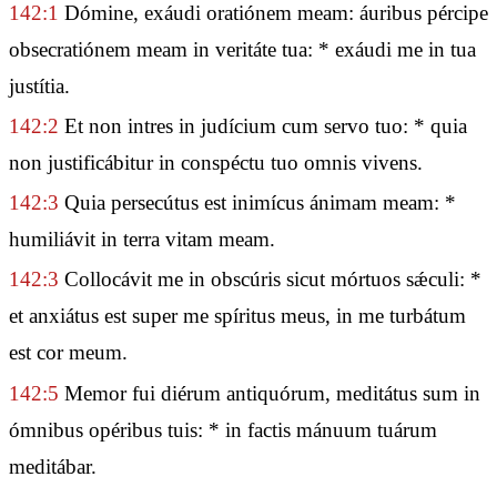
142:1
Dómine, exáudi oratiónem meam: áuribus pércipe
obsecratiónem meam in veritáte tua: * exáudi me in tua
justítia.
142:2
Et non intres in judícium cum servo tuo: * quia
non justificábitur in conspéctu tuo omnis vivens.
142:3
Quia persecútus est inimícus ánimam meam: *
humiliávit in terra vitam meam.
142:3
Collocávit me in obscúris sicut mórtuos sǽculi: *
et anxiátus est super me spíritus meus, in me turbátum
est cor meum.
142:5
Memor fui diérum antiquórum, meditátus sum in
ómnibus opéribus tuis: * in factis mánuum tuárum
meditábar.