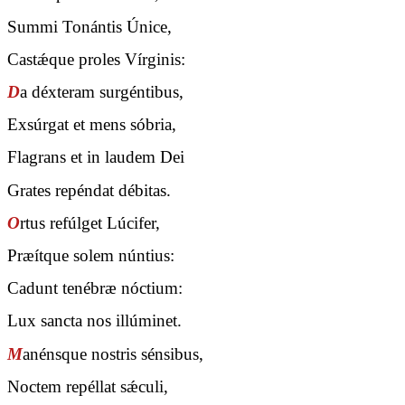
Summi Tonántis Únice,
Castǽque proles Vírginis:
D
a déxteram surgéntibus,
Exsúrgat et mens sóbria,
Flagrans et in laudem Dei
Grates repéndat débitas.
O
rtus refúlget Lúcifer,
Præítque solem núntius:
Cadunt tenébræ nóctium:
Lux sancta nos illúminet.
M
anénsque nostris sénsibus,
Noctem repéllat sǽculi,