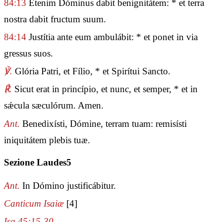
84:13
Étenim Dóminus dabit benignitátem: * et terra
nostra dabit fructum suum.
84:14
Justítia ante eum ambulábit: * et ponet in via
gressus suos.
℣.
Glória Patri, et Fílio, * et Spirítui Sancto.
℟.
Sicut erat in princípio, et nunc, et semper, * et in
sǽcula sæculórum. Amen.
Ant.
Benedixísti, Dómine, terram tuam: remisísti
iniquitátem plebis tuæ.
Sezione Laudes5
Ant.
In Dómino justificábitur.
Canticum Isaiæ
[4]
Isa 45:15-30