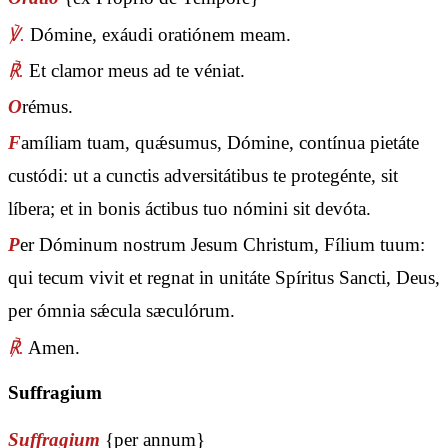
℣.
Dómine, exáudi oratiónem meam.
℟.
Et clamor meus ad te véniat.
O
rémus.
F
amíliam tuam, quǽsumus, Dómine, contínua pietáte
custódi: ut a cunctis adversitátibus te protegénte, sit
líbera; et in bonis áctibus tuo nómini sit devóta.
P
er Dóminum nostrum Jesum Christum, Fílium tuum:
qui tecum vivit et regnat in unitáte Spíritus Sancti, Deus,
per ómnia sǽcula sæculórum.
℟.
Amen.
Suffragium
Suffragium
{per annum}