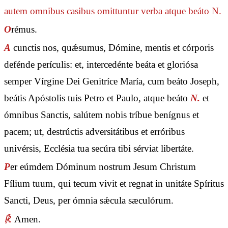
autem omnibus casibus omittuntur verba
atque beáto N.
O
rémus.
A
cunctis nos, quǽsumus, Dómine, mentis et córporis
defénde perículis: et, intercedénte beáta et gloriósa
semper Vírgine Dei Genitríce María, cum beáto Joseph,
beátis Apóstolis tuis Petro et Paulo, atque beáto
N.
et
ómnibus Sanctis, salútem nobis tríbue benígnus et
pacem; ut, destrúctis adversitátibus et erróribus
univérsis, Ecclésia tua secúra tibi sérviat libertáte.
P
er eúmdem Dóminum nostrum Jesum Christum
Fílium tuum, qui tecum vivit et regnat in unitáte Spíritus
Sancti, Deus, per ómnia sǽcula sæculórum.
℟.
Amen.