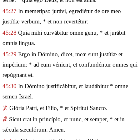
45:27
In memetípso jurávi, egrediétur de ore meo
justítiæ verbum, * et non revertétur:
45:28
Quia mihi curvábitur omne genu, * et jurábit
omnis lingua.
45:29
Ergo in Dómino, dicet, meæ sunt justítiæ et
impérium: * ad eum vénient, et confundéntur omnes qui
repúgnant ei.
45:30
In Dómino justificábitur, et laudábitur * omne
semen Israël.
℣.
Glória Patri, et Fílio, * et Spirítui Sancto.
℟.
Sicut erat in princípio, et nunc, et semper, * et in
sǽcula sæculórum. Amen.