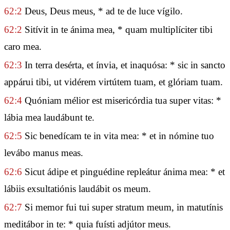
62:2
Deus, Deus meus, * ad te de luce vígilo.
62:2
Sitívit in te ánima mea, * quam multiplíciter tibi
caro mea.
62:3
In terra desérta, et ínvia, et inaquósa: * sic in sancto
appárui tibi, ut vidérem virtútem tuam, et glóriam tuam.
62:4
Quóniam mélior est misericórdia tua super vitas: *
lábia mea laudábunt te.
62:5
Sic benedícam te in vita mea: * et in nómine tuo
levábo manus meas.
62:6
Sicut ádipe et pinguédine repleátur ánima mea: * et
lábiis exsultatiónis laudábit os meum.
62:7
Si memor fui tui super stratum meum, in matutínis
meditábor in te: * quia fuísti adjútor meus.