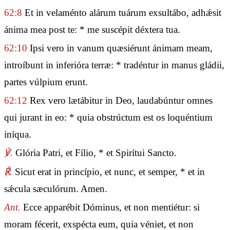
62:8
Et in velaménto alárum tuárum exsultábo, adhǽsit
ánima mea post te: * me suscépit déxtera tua.
62:10
Ipsi vero in vanum quæsiérunt ánimam meam,
introíbunt in inferióra terræ: * tradéntur in manus gládii,
partes vúlpium erunt.
62:12
Rex vero lætábitur in Deo, laudabúntur omnes
qui jurant in eo: * quia obstrúctum est os loquéntium
iníqua.
℣.
Glória Patri, et Fílio, * et Spirítui Sancto.
℟.
Sicut erat in princípio, et nunc, et semper, * et in
sǽcula sæculórum. Amen.
Ant.
Ecce apparébit Dóminus, et non mentiétur: si
moram fécerit, exspécta eum, quia véniet, et non