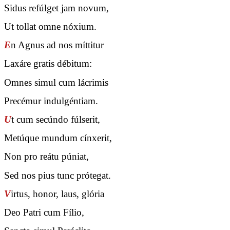
Sidus refúlget jam novum,
Ut tollat omne nóxium.
E
n Agnus ad nos míttitur
Laxáre gratis débitum:
Omnes simul cum lácrimis
Precémur indulgéntiam.
U
t cum secúndo fúlserit,
Metúque mundum cínxerit,
Non pro reátu púniat,
Sed nos pius tunc prótegat.
V
irtus, honor, laus, glória
Deo Patri cum Fílio,