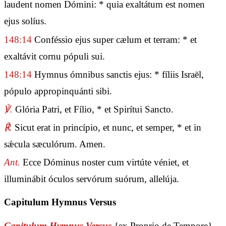
laudent nomen Dómini: * quia exaltátum est nomen
ejus solíus.
148:14
Conféssio ejus super cælum et terram: * et
exaltávit cornu pópuli sui.
148:14
Hymnus ómnibus sanctis ejus: * fíliis Israël,
pópulo appropinquánti sibi.
℣.
Glória Patri, et Fílio, * et Spirítui Sancto.
℟.
Sicut erat in princípio, et nunc, et semper, * et in
sǽcula sæculórum. Amen.
Ant.
Ecce Dóminus noster cum virtúte véniet, et
illuminábit óculos servórum suórum, allelúja.
Capitulum Hymnus Versus
Capitulum Hymnus Versus
{ex Proprio de Tempore}