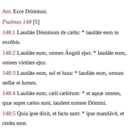
Ant.
Ecce Dóminus.
Psalmus 148
[5]
148:1
Laudáte Dóminum de cælis: * laudáte eum in
excélsis.
148:2
Laudáte eum, omnes Ángeli ejus: * laudáte eum,
omnes virtútes ejus.
148:3
Laudáte eum, sol et luna: * laudáte eum, omnes
stellæ et lumen.
148:4
Laudáte eum, cæli cælórum: * et aquæ omnes,
quæ super cælos sunt, laudent nomen Dómini.
148:5
Quia ipse dixit, et facta sunt: * ipse mandávit, et
creáta sunt.