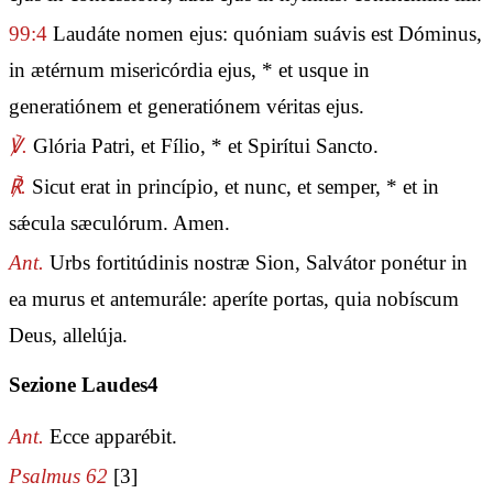
99:4
Laudáte nomen ejus: quóniam suávis est Dóminus,
in ætérnum misericórdia ejus, * et usque in
generatiónem et generatiónem véritas ejus.
℣.
Glória Patri, et Fílio, * et Spirítui Sancto.
℟.
Sicut erat in princípio, et nunc, et semper, * et in
sǽcula sæculórum. Amen.
Ant.
Urbs fortitúdinis nostræ Sion, Salvátor ponétur in
ea murus et antemurále: aperíte portas, quia nobíscum
Deus, allelúja.
Sezione Laudes4
Ant.
Ecce apparébit.
Psalmus 62
[3]