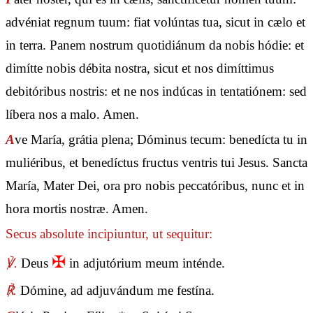
advéniat regnum tuum: fiat volúntas tua, sicut in cælo et
in terra. Panem nostrum quotidiánum da nobis hódie: et
dimítte nobis débita nostra, sicut et nos dimíttimus
debitóribus nostris: et ne nos indúcas in tentatiónem: sed
líbera nos a malo. Amen.
A
ve María, grátia plena; Dóminus tecum: benedícta tu in
muliéribus, et benedíctus fructus ventris tui Jesus. Sancta
María, Mater Dei, ora pro nobis peccatóribus, nunc et in
hora mortis nostræ. Amen.
Secus absolute incipiuntur, ut sequitur:
✠
℣.
Deus
in adjutórium meum inténde.
℟.
Dómine, ad adjuvándum me festína.