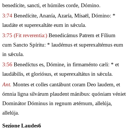
benedícite, sancti, et húmiles corde, Dómino.
3:74
Benedícite, Ananía, Azaría, Mísaël, Dómino: *
laudáte et superexaltáte eum in sǽcula.
3:75
(Fit reverentia:)
Benedicámus Patrem et Fílium
cum Sancto Spíritu: * laudémus et superexaltémus eum
in sǽcula.
3:56
Benedíctus es, Dómine, in firmaménto cæli: * et
laudábilis, et gloriósus, et superexaltátus in sǽcula.
Ant.
Montes et colles cantábunt coram Deo laudem, et
ómnia ligna silvárum plaudent mánibus: quóniam véniet
Dominátor Dóminus in regnum ætérnum, allelúja,
allelúja.
Sezione Laudes6