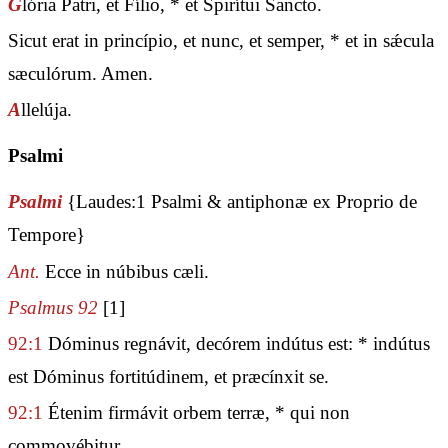
G
lória Patri, et Fílio, * et Spirítui Sancto.
Sicut erat in princípio, et nunc, et semper, * et in sǽcula
sæculórum. Amen.
A
llelúja.
Psalmi
Psalmi
{Laudes:1 Psalmi & antiphonæ ex Proprio de
Tempore}
Ant.
Ecce in núbibus cæli.
Psalmus 92
[1]
92:1
Dóminus regnávit, decórem indútus est: * indútus
est Dóminus fortitúdinem, et præcínxit se.
92:1
Étenim firmávit orbem terræ, * qui non
commovébitur.