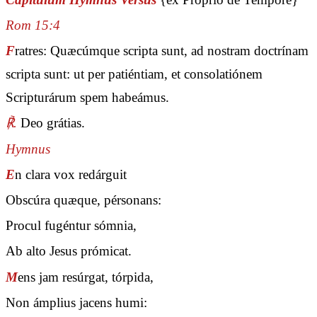
Rom 15:4
F
ratres: Quæcúmque scripta sunt, ad nostram doctrínam
scripta sunt: ut per patiéntiam, et consolatiónem
Scripturárum spem habeámus.
℟.
Deo grátias.
Hymnus
E
n clara vox redárguit
Obscúra quæque, pérsonans:
Procul fugéntur sómnia,
Ab alto Jesus prómicat.
M
ens jam resúrgat, tórpida,
Non ámplius jacens humi: