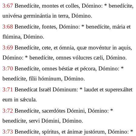
3:67
Benedícite, montes et colles, Dómino: * benedícite,
univérsa germinántia in terra, Dómino.
3:68
Benedícite, fontes, Dómino: * benedícite, mária et
flúmina, Dómino.
3:69
Benedícite, cete, et ómnia, quæ movéntur in aquis,
Dómino: * benedícite, omnes vólucres cæli, Dómino.
3:70
Benedícite, omnes béstiæ et pécora, Dómino: *
benedícite, fílii hóminum, Dómino.
3:71
Benedícat Israël Dóminum: * laudet et superexáltet
eum in sǽcula.
3:72
Benedícite, sacerdótes Dómini, Dómino: *
benedícite, servi Dómini, Dómino.
3:73
Benedícite, spíritus, et ánimæ justórum, Dómino: *