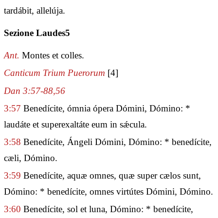
tardábit, allelúja.
Sezione Laudes5
Ant.
Montes et colles.
Canticum Trium Puerorum
[4]
Dan 3:57-88,56
3:57
Benedícite, ómnia ópera Dómini, Dómino: *
laudáte et superexaltáte eum in sǽcula.
3:58
Benedícite, Ángeli Dómini, Dómino: * benedícite,
cæli, Dómino.
3:59
Benedícite, aquæ omnes, quæ super cælos sunt,
Dómino: * benedícite, omnes virtútes Dómini, Dómino.
3:60
Benedícite, sol et luna, Dómino: * benedícite,