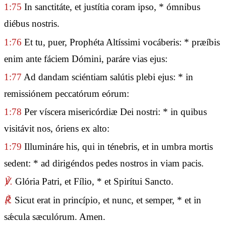
1:75
In sanctitáte, et justítia coram ipso, * ómnibus
diébus nostris.
1:76
Et tu, puer, Prophéta Altíssimi vocáberis: * præíbis
enim ante fáciem Dómini, paráre vias ejus:
1:77
Ad dandam sciéntiam salútis plebi ejus: * in
remissiónem peccatórum eórum:
1:78
Per víscera misericórdiæ Dei nostri: * in quibus
visitávit nos, óriens ex alto:
1:79
Illumináre his, qui in ténebris, et in umbra mortis
sedent: * ad dirigéndos pedes nostros in viam pacis.
℣.
Glória Patri, et Fílio, * et Spirítui Sancto.
℟.
Sicut erat in princípio, et nunc, et semper, * et in
sǽcula sæculórum. Amen.