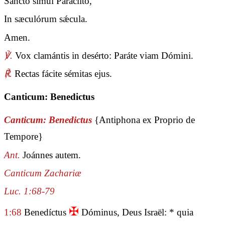
Sancto simul Paráclito,
In sæculórum sǽcula.
Amen.
℣.
Vox clamántis in desérto: Paráte viam Dómini.
℟.
Rectas fácite sémitas ejus.
Canticum: Benedictus
Canticum: Benedictus
{Antiphona ex Proprio de
Tempore}
Ant.
Joánnes autem.
Canticum Zachariæ
Luc. 1:68-79
✠
1:68
Benedíctus
Dóminus, Deus Israël: * quia