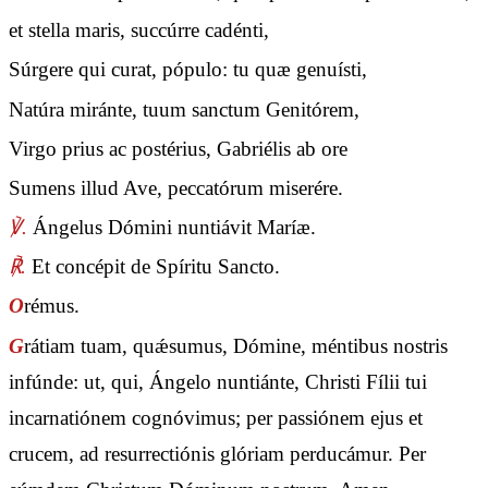
et stella maris, succúrre cadénti,
Súrgere qui curat, pópulo: tu quæ genuísti,
Natúra miránte, tuum sanctum Genitórem,
Virgo prius ac postérius, Gabriélis ab ore
Sumens illud Ave, peccatórum miserére.
℣.
Ángelus Dómini nuntiávit Maríæ.
℟.
Et concépit de Spíritu Sancto.
O
rémus.
G
rátiam tuam, quǽsumus, Dómine, méntibus nostris
infúnde: ut, qui, Ángelo nuntiánte, Christi Fílii tui
incarnatiónem cognóvimus; per passiónem ejus et
crucem, ad resurrectiónis glóriam perducámur. Per