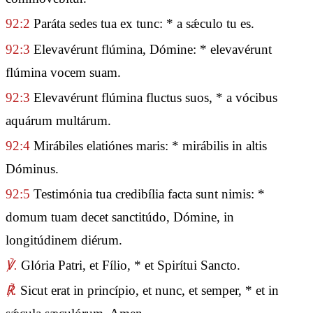
92:2
Paráta sedes tua ex tunc: * a sǽculo tu es.
92:3
Elevavérunt flúmina, Dómine: * elevavérunt
flúmina vocem suam.
92:3
Elevavérunt flúmina fluctus suos, * a vócibus
aquárum multárum.
92:4
Mirábiles elatiónes maris: * mirábilis in altis
Dóminus.
92:5
Testimónia tua credibília facta sunt nimis: *
domum tuam decet sanctitúdo, Dómine, in
longitúdinem diérum.
℣.
Glória Patri, et Fílio, * et Spirítui Sancto.
℟.
Sicut erat in princípio, et nunc, et semper, * et in