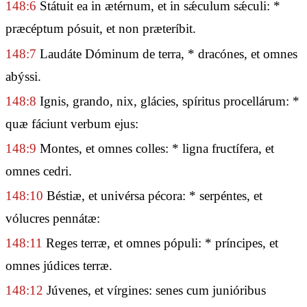
148:6
Státuit ea in ætérnum, et in sǽculum sǽculi: *
præcéptum pósuit, et non præteríbit.
148:7
Laudáte Dóminum de terra, * dracónes, et omnes
abýssi.
148:8
Ignis, grando, nix, glácies, spíritus procellárum: *
quæ fáciunt verbum ejus:
148:9
Montes, et omnes colles: * ligna fructífera, et
omnes cedri.
148:10
Béstiæ, et univérsa pécora: * serpéntes, et
vólucres pennátæ:
148:11
Reges terræ, et omnes pópuli: * príncipes, et
omnes júdices terræ.
148:12
Júvenes, et vírgines: senes cum junióribus