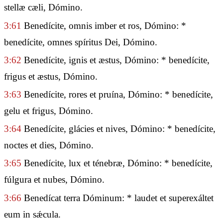
stellæ cæli, Dómino.
3:61
Benedícite, omnis imber et ros, Dómino: *
benedícite, omnes spíritus Dei, Dómino.
3:62
Benedícite, ignis et æstus, Dómino: * benedícite,
frigus et æstus, Dómino.
3:63
Benedícite, rores et pruína, Dómino: * benedícite,
gelu et frigus, Dómino.
3:64
Benedícite, glácies et nives, Dómino: * benedícite,
noctes et dies, Dómino.
3:65
Benedícite, lux et ténebræ, Dómino: * benedícite,
fúlgura et nubes, Dómino.
3:66
Benedícat terra Dóminum: * laudet et superexáltet
eum in sǽcula.