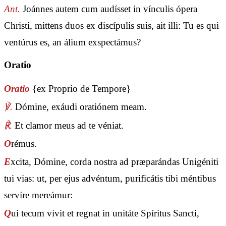
Ant.
Joánnes autem cum audísset in vínculis ópera
Christi, mittens duos ex discípulis suis, ait illi: Tu es qui
ventúrus es, an álium exspectámus?
Oratio
Oratio
{ex Proprio de Tempore}
℣.
Dómine, exáudi oratiónem meam.
℟.
Et clamor meus ad te véniat.
O
rémus.
E
xcita, Dómine, corda nostra ad præparándas Unigéniti
tui vias: ut, per ejus advéntum, purificátis tibi méntibus
servíre mereámur:
Q
ui tecum vivit et regnat in unitáte Spíritus Sancti,