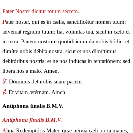
Pater Noster
dicitur totum secreto.
P
ater noster, qui es in cælis, sanctificétur nomen tuum:
advéniat regnum tuum: fiat volúntas tua, sicut in cælo et
in terra. Panem nostrum quotidiánum da nobis hódie: et
dimítte nobis débita nostra, sicut et nos dimíttimus
debitóribus nostris: et ne nos indúcas in tentatiónem: sed
líbera nos a malo. Amen.
℣.
Dóminus det nobis suam pacem.
℟.
Et vitam ætérnam. Amen.
Antiphona finalis B.M.V.
Antiphona finalis B.M.V.
A
lma Redemptóris Mater, quæ pérvia cæli porta manes,