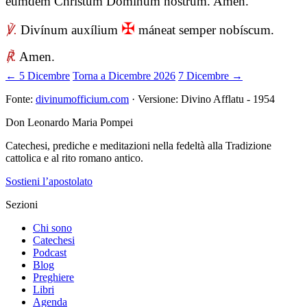
eúmdem Christum Dóminum nostrum. Amen.
✠
℣.
Divínum auxílium
máneat semper nobíscum.
℟.
Amen.
← 5 Dicembre
Torna a Dicembre 2026
7 Dicembre →
Fonte:
divinumofficium.com
· Versione: Divino Afflatu - 1954
Don Leonardo Maria Pompei
Catechesi, prediche e meditazioni nella fedeltà alla Tradizione
cattolica e al rito romano antico.
Sostieni l’apostolato
Sezioni
Chi sono
Catechesi
Podcast
Blog
Preghiere
Libri
Agenda