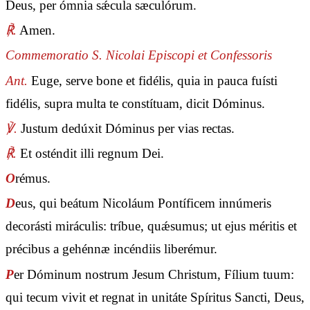
Deus, per ómnia sǽcula sæculórum.
℟.
Amen.
Commemoratio S. Nicolai Episcopi et Confessoris
Ant.
Euge, serve bone et fidélis, quia in pauca fuísti
fidélis, supra multa te constítuam, dicit Dóminus.
℣.
Justum dedúxit Dóminus per vias rectas.
℟.
Et osténdit illi regnum Dei.
O
rémus.
D
eus, qui beátum Nicoláum Pontíficem innúmeris
decorásti miráculis: tríbue, quǽsumus; ut ejus méritis et
précibus a gehénnæ incéndiis liberémur.
P
er Dóminum nostrum Jesum Christum, Fílium tuum:
qui tecum vivit et regnat in unitáte Spíritus Sancti, Deus,