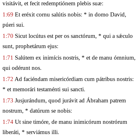
visitávit, et fecit redemptiónem plebis suæ:
1:69
Et eréxit cornu salútis nobis: * in domo David,
púeri sui.
1:70
Sicut locútus est per os sanctórum, * qui a sǽculo
sunt, prophetárum ejus:
1:71
Salútem ex inimícis nostris, * et de manu ómnium,
qui odérunt nos.
1:72
Ad faciéndam misericórdiam cum pátribus nostris:
* et memorári testaménti sui sancti.
1:73
Jusjurándum, quod jurávit ad Ábraham patrem
nostrum, * datúrum se nobis:
1:74
Ut sine timóre, de manu inimicórum nostrórum
liberáti, * serviámus illi.