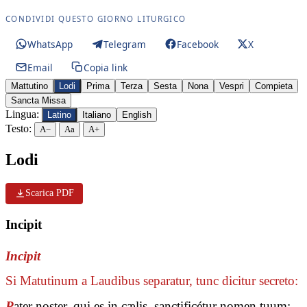
CONDIVIDI QUESTO GIORNO LITURGICO
WhatsApp
Telegram
Facebook
X
Email
Copia link
Mattutino
Lodi
Prima
Terza
Sesta
Nona
Vespri
Compieta
Sancta Missa
Lingua:
Latino
Italiano
English
Testo:
A−
Aa
A+
Lodi
Scarica PDF
Incipit
Incipit
Si Matutinum a Laudibus separatur, tunc dicitur secreto:
P
ater noster, qui es in cælis, sanctificétur nomen tuum: