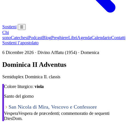
Sostieni
☰
Chi
sono
Catechesi
Podcast
Blog
Preghiere
Libri
Agenda
Calendario
Contatti
Sostieni l’apostolato
6 Dicembre 2026 · Divino Afflatu (1954) · Domenica
Dominica II Adventus
Semiduplex Dominica II. classis
Colore liturgico:
viola
Santo del giorno
San Nicola di Mira, Vescovo e Confessore
Vespera
Vespera de præcedenti; commemoratio de sequenti
Dies
Dom.