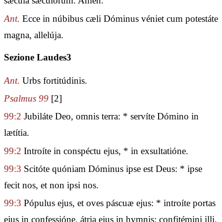
sǽcula sæculórum. Amen.
Ant.
Ecce in núbibus cæli Dóminus véniet cum potestáte
magna, allelúja.
Sezione Laudes3
Ant.
Urbs fortitúdinis.
Psalmus 99
[2]
99:2
Jubiláte Deo, omnis terra: * servíte Dómino in
lætítia.
99:2
Introíte in conspéctu ejus, * in exsultatióne.
99:3
Scitóte quóniam Dóminus ipse est Deus: * ipse
fecit nos, et non ipsi nos.
99:3
Pópulus ejus, et oves páscuæ ejus: * introíte portas
ejus in confessióne, átria ejus in hymnis: confitémini illi.