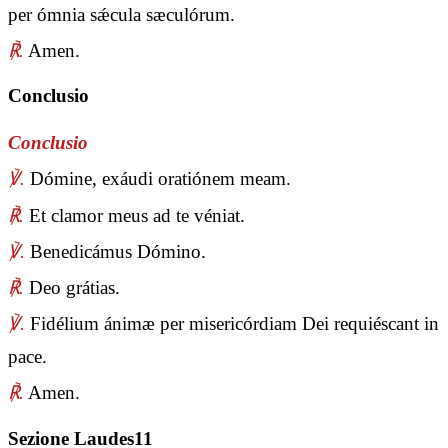
per ómnia sǽcula sæculórum.
℟.
Amen.
Conclusio
Conclusio
℣.
Dómine, exáudi oratiónem meam.
℟.
Et clamor meus ad te véniat.
℣.
Benedicámus Dómino.
℟.
Deo grátias.
℣.
Fidélium ánimæ per misericórdiam Dei requiéscant in
pace.
℟.
Amen.
Sezione Laudes11