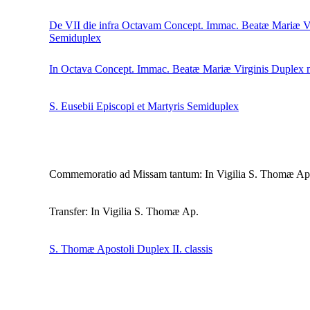
De VII die infra Octavam Concept. Immac. Beatæ Mariæ Vi
Semiduplex
In Octava Concept. Immac. Beatæ Mariæ Virginis
Duplex 
S. Eusebii Episcopi et Martyris
Semiduplex
Commemoratio ad Missam tantum: In Vigilia S. Thomæ Ap
Transfer: In Vigilia S. Thomæ Ap.
S. Thomæ Apostoli
Duplex II. classis