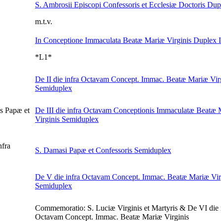
S. Ambrosii Episcopi Confessoris et Ecclesiæ Doctoris
Dup
m.t.v.
In Conceptione Immaculata Beatæ Mariæ Virginis
Duplex I.
*L1*
De II die infra Octavam Concept. Immac. Beatæ Mariæ Vir
Semiduplex
s Papæ et
De III die infra Octavam Conceptionis Immaculatæ Beatæ
Virginis
Semiduplex
nfra
S. Damasi Papæ et Confessoris
Semiduplex
De V die infra Octavam Concept. Immac. Beatæ Mariæ Vir
Semiduplex
Commemoratio: S. Luciæ Virginis et Martyris & De VI die 
Octavam Concept. Immac. Beatæ Mariæ Virginis