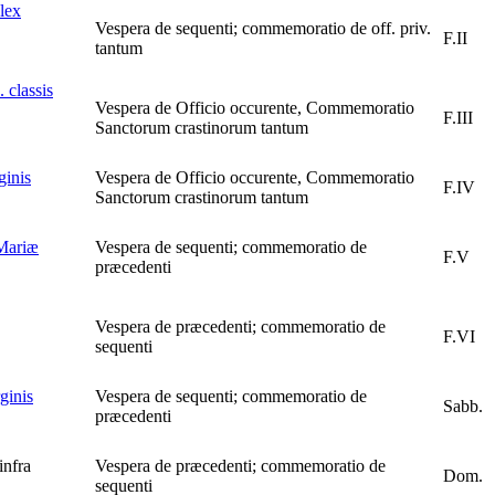
lex
Vespera de sequenti; commemoratio de off. priv.
F.II
tantum
 classis
Vespera de Officio occurente, Commemoratio
F.III
Sanctorum crastinorum tantum
ginis
Vespera de Officio occurente, Commemoratio
F.IV
Sanctorum crastinorum tantum
 Mariæ
Vespera de sequenti; commemoratio de
F.V
præcedenti
Vespera de præcedenti; commemoratio de
F.VI
sequenti
ginis
Vespera de sequenti; commemoratio de
Sabb.
præcedenti
infra
Vespera de præcedenti; commemoratio de
Dom.
sequenti