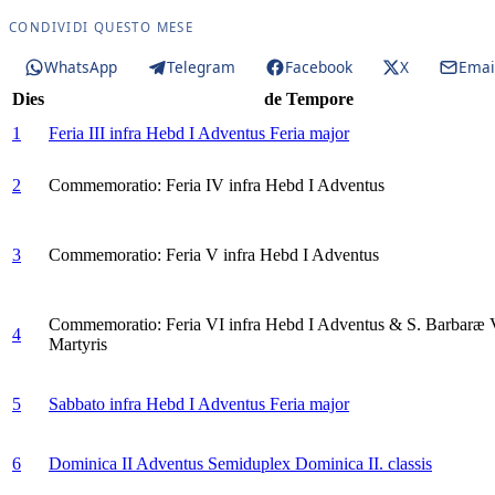
CONDIVIDI QUESTO MESE
WhatsApp
Telegram
Facebook
X
Emai
Dies
de Tempore
1
Feria III infra Hebd I Adventus
Feria major
2
Commemoratio: Feria IV infra Hebd I Adventus
3
Commemoratio: Feria V infra Hebd I Adventus
Commemoratio: Feria VI infra Hebd I Adventus & S. Barbaræ Vi
4
Martyris
5
Sabbato infra Hebd I Adventus
Feria major
6
Dominica II Adventus
Semiduplex Dominica II. classis