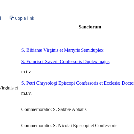
l
Copia link
Sanctorum
S. Bibianæ Virginis et Martyris
Semiduplex
S. Francisci Xaverii Confessoris
Duplex majus
m.t.v.
S. Petri Chrysologi Episcopi Confessoris et Ecclesiæ Docto
rginis et
m.t.v.
Commemoratio: S. Sabbæ Abbatis
Commemoratio: S. Nicolai Episcopi et Confessoris