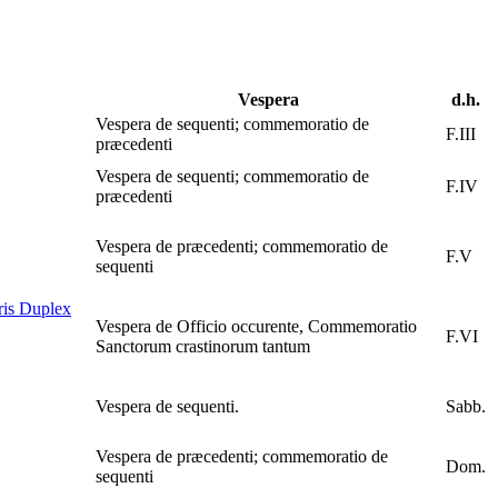
Vespera
d.h.
Vespera de sequenti; commemoratio de
F.III
præcedenti
Vespera de sequenti; commemoratio de
F.IV
præcedenti
Vespera de præcedenti; commemoratio de
F.V
sequenti
ris
Duplex
Vespera de Officio occurente, Commemoratio
F.VI
Sanctorum crastinorum tantum
Vespera de sequenti.
Sabb.
Vespera de præcedenti; commemoratio de
Dom.
sequenti