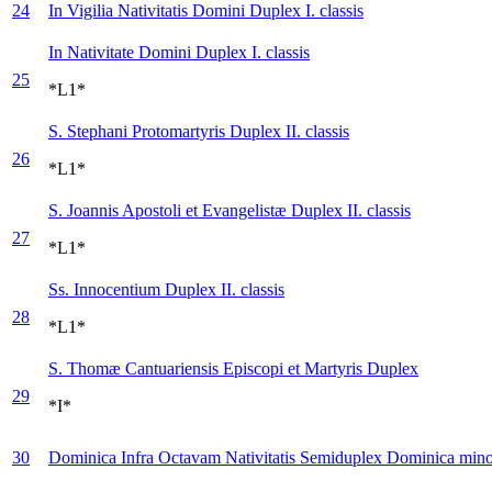
24
In Vigilia Nativitatis Domini
Duplex I. classis
In Nativitate Domini
Duplex I. classis
25
*L1*
S. Stephani Protomartyris
Duplex II. classis
26
*L1*
S. Joannis Apostoli et Evangelistæ
Duplex II. classis
27
*L1*
Ss. Innocentium
Duplex II. classis
28
*L1*
S. Thomæ Cantuariensis Episcopi et Martyris
Duplex
29
*I*
30
Dominica Infra Octavam Nativitatis
Semiduplex Dominica mino